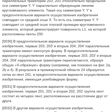
параллельных траекторий 203; 203’ относительно продольной
оси симметрии Y; Y’ параллельно образующим линиям
кругловязаного элемента. Такая ось симметрии Y; Y’ в
предпочтительном варианте осуществления изобретения
совпадает со средней осью X. То есть ось симметрии Y; Y’
совпадает со средней осью плоской проекции кругловязаного
элемента, который демонстрирует поверхность L1, на которой
расположены ленты 200.
[0030] В предпочтительном варианте осуществления
изобретения, первые 203; 203’ и вторые 204; 204’ параллельные
траектории имеют изогнутую форму. В предпочтительном
варианте осуществления изобретения, первые 203; 203’ и вторые
204; 204’ параллельные траектории переплетаются, образуя
общую «Х-образную» форму (например, как показано на фиг. 2а,
2b и 4). В результате в промежуточной области 24 образуется
сетка из лент 241, в предпочтительном варианте осуществления
изобретения, имеющая ромбовидную форму.
[0031] В предпочтительном варианте осуществления
изобретения, первая 201; 201’ и вторая 202; 202’ группа лент
состоит из четырех лент, расположенных на расстоянии друг от
друга.
[0032] В другом варианте осуществления изобретения,