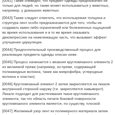
[0042] Также очевидно, что предмет одежды предназначен не
только для людей, но также может использоваться у животных,
например, у домашних животных.
[0043] Также следует отметить, что используемая толщина и
структура лент особо предназначаются для того, чтобы не
создавать каких-либо ограничений или болезненных ощущений
во время использования и в то же время оказывать
декомпрессию на нижележащую часть, что вызывает эффект
улучшения циркуляции.
[0044] Предпочтительный производственный процесс для
реализации предмета одежды описан ниже.
[0045] Процесс начинается с вязания кругловязаного элемента 2
из желаемой пряжи (например, из пряжи, содержащей
полиамидные волокна, такие как микрофибра, углеродные
волокна и эластан).
[0046] Кругловязаный элемент 2 затем закрепляется на лекале
внутренней стороной наружу (т.е. закрепляется навыворот).
Лекало подходит для растягивания ткани кругловязаного
элемента, так что область печати боковой поверхности
кругловязаного элемента является, по существу, плоской.
[0047] Желаемый узор лент из полимерного материала затем