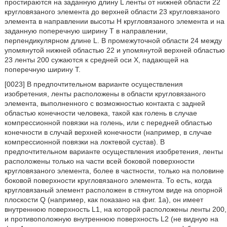
простираются на заданную длину L ленты от нижней области 22
кругловязаного элемента до верхней области 23 кругловязаного
элемента в направлении высоты H кругловязаного элемента и на
заданную поперечную ширину T в направлении,
перпендикулярном длине L. В промежуточной области 24 между
упомянутой нижней областью 22 и упомянутой верхней областью
23 ленты 200 сужаются к средней оси X, падающей на
поперечную ширину T.
[0023] В предпочтительном варианте осуществления
изобретения, ленты расположены в области кругловязаного
элемента, выполненного с возможностью контакта с задней
областью конечности человека, такой как голень в случае
компрессионной повязки на голень, или с передней областью
конечности в случай верхней конечности (например, в случае
компрессионной повязки на локтевой сустав). В
предпочтительном варианте осуществления изобретения, ленты
расположены только на части всей боковой поверхности
кругловязаного элемента, более в частности, только на половине
боковой поверхности кругловязаного элемента. То есть, когда
кругловязаный элемент расположен в стянутом виде на опорной
плоскости Q (например, как показано на фиг. 1а), он имеет
внутреннюю поверхность L1, на которой расположены ленты 200,
и противоположную внутреннюю поверхность L2 (не видную на