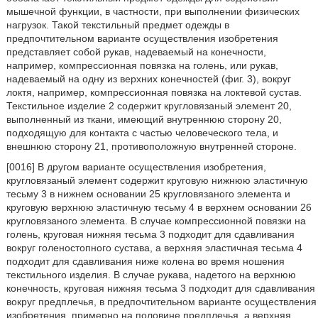
мышечной функции, в частности, при выполнении физических
нагрузок. Такой текстильный предмет одежды в
предпочтительном варианте осуществления изобретения
представляет собой рукав, надеваемый на конечности,
например, компрессионная повязка на голень, или рукав,
надеваемый на одну из верхних конечностей (фиг. 3), вокруг
локтя, например, компрессионная повязка на локтевой сустав.
Текстильное изделие 2 содержит кругловязаный элемент 20,
выполненный из ткани, имеющий внутреннюю сторону 20,
подходящую для контакта с частью человеческого тела, и
внешнюю сторону 21, противоположную внутренней стороне.
[0016] В другом варианте осуществления изобретения,
кругловязаный элемент содержит круговую нижнюю эластичную
тесьму 3 в нижнем основании 25 кругловязаного элемента и
круговую верхнюю эластичную тесьму 4 в верхнем основании 26
кругловязаного элемента. В случае компрессионной повязки на
голень, круговая нижняя тесьма 3 подходит для сдавливания
вокруг голеностопного сустава, а верхняя эластичная тесьма 4
подходит для сдавливания ниже колена во время ношения
текстильного изделия. В случае рукава, надетого на верхнюю
конечность, круговая нижняя тесьма 3 подходит для сдавливания
вокруг предплечья, в предпочтительном варианте осуществления
изобретения, примерно на половине предплечья, а верхняя