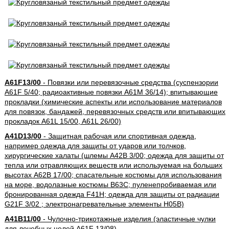
A61F13/00
- Повязки или перевязочные средства (суспензории
A61F 5/40; радиоактивные повязки A61M 36/14); впитывающие
прокладки (химические аспекты или использование материалов
для повязок, бандажей, перевязочных средств или впитывающих
прокладок A61L 15/00, A61L 26/00)
A41D13/00
- Защитная рабочая или спортивная одежда,
например одежда для защиты от ударов или толчков,
хирургические халаты (шлемы A42B 3/00; одежда для защиты от
тепла или отравляющих веществ или используемая на больших
высотах A62B 17/00; спасательные костюмы для использования
на море, водолазные костюмы B63C; пуленепробиваемая или
бронированная одежда F41H; одежда для защиты от радиации
G21F 3/02 ; электронагревательные элементы H05B)
A41B11/00
- Чулочно-трикотажные изделия (эластичные чулки
для лечебных целей A61F 13/08)