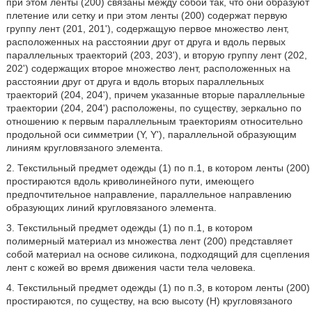
при этом ленты (200) связаны между собой так, что они образуют
плетение или сетку и при этом ленты (200) содержат первую
группу лент (201, 201'), содержащую первое множество лент,
расположенных на расстоянии друг от друга и вдоль первых
параллельных траекторий (203, 203'), и вторую группу лент (202,
202') содержащих второе множество лент, расположенных на
расстоянии друг от друга и вдоль вторых параллельных
траекторий (204, 204'), причем указанные вторые параллельные
траектории (204, 204') расположены, по существу, зеркально по
отношению к первым параллельным траекториям относительно
продольной оси симметрии (Y, Y'), параллельной образующим
линиям кругловязаного элемента.
2. Текстильный предмет одежды (1) по п.1, в котором ленты (200)
простираются вдоль криволинейного пути, имеющего
предпочтительное направление, параллельное направлению
образующих линий кругловязаного элемента.
3. Текстильный предмет одежды (1) по п.1, в котором
полимерный материал из множества лент (200) представляет
собой материал на основе силикона, подходящий для сцепления
лент с кожей во время движения части тела человека.
4. Текстильный предмет одежды (1) по п.3, в котором ленты (200)
простираются, по существу, на всю высоту (H) кругловязаного