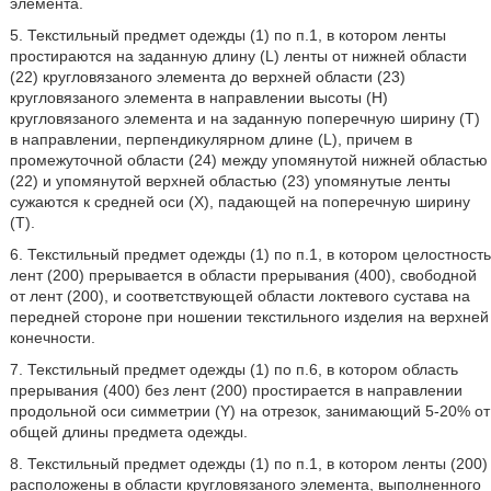
элемента.
5. Текстильный предмет одежды (1) по п.1, в котором ленты
простираются на заданную длину (L) ленты от нижней области
(22) кругловязаного элемента до верхней области (23)
кругловязаного элемента в направлении высоты (H)
кругловязаного элемента и на заданную поперечную ширину (T)
в направлении, перпендикулярном длине (L), причем в
промежуточной области (24) между упомянутой нижней областью
(22) и упомянутой верхней областью (23) упомянутые ленты
сужаются к средней оси (X), падающей на поперечную ширину
(T).
6. Текстильный предмет одежды (1) по п.1, в котором целостность
лент (200) прерывается в области прерывания (400), свободной
от лент (200), и соответствующей области локтевого сустава на
передней стороне при ношении текстильного изделия на верхней
конечности.
7. Текстильный предмет одежды (1) по п.6, в котором область
прерывания (400) без лент (200) простирается в направлении
продольной оси симметрии (Y) на отрезок, занимающий 5-20% от
общей длины предмета одежды.
8. Текстильный предмет одежды (1) по п.1, в котором ленты (200)
расположены в области кругловязаного элемента, выполненного