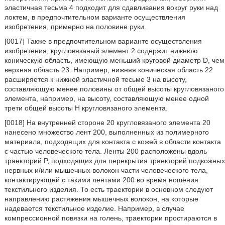
эластичная тесьма 4 подходит для сдавливания вокруг руки над
локтем, в предпочтительном варианте осуществления
изобретения, примерно на половине руки.
[0017] Также в предпочтительном варианте осуществления
изобретения, кругловязаный элемент 2 содержит нижнюю
коническую область, имеющую меньший круговой диаметр D, чем
верхняя область 23. Например, нижняя коническая область 22
расширяется к нижней эластичной тесьме 3 на высоту,
составляющую менее половины от общей высоты кругловязаного
элемента, например, на высоту, составляющую менее одной
трети общей высоты Н кругловязаного элемента.
[0018] На внутренней стороне 20 кругловязаного элемента 20
нанесено множество лент 200, выполненных из полимерного
материала, подходящих для контакта с кожей в области контакта
с частью человеческого тела. Ленты 200 расположены вдоль
траекторий P, подходящих для перекрытия траекторий подкожных
нервных и/или мышечных волокон части человеческого тела,
контактирующей с такими лентами 200 во время ношения
текстильного изделия. То есть траектории в основном следуют
направлению растяжения мышечных волокон, на которые
надевается текстильное изделие. Например, в случае
компрессионной повязки на голень, траектории простираются в