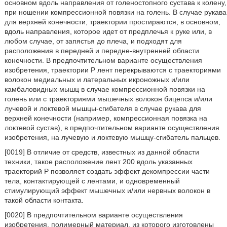
основном вдоль направления от голеностопного сустава к колену,
при ношении компрессионной повязки на голень. В случае рукава
для верхней конечности, траектории простираются, в основном,
вдоль направления, которое идет от предплечья к руке или, в
любом случае, от запястья до плеча, и подходят для
расположения в передней и передне-внутренней области
конечности. В предпочтительном варианте осуществления
изобретения, траектории P лент перекрываются с траекториями
волокон медиальных и латеральных икроножных и/или
камбаловидных мышц в случае компрессионной повязки на
голень или с траекториями мышечных волокон бицепса и/или
лучевой и локтевой мышцы-сгибателя в случае рукава для
верхней конечности (например, компрессионная повязка на
локтевой сустав), в предпочтительном варианте осуществления
изобретения, на лучевую и локтевую мышцу-сгибатель пальцев.
[0019] В отличие от средств, известных из данной области
техники, такое расположение лент 200 вдоль указанных
траекторий Р позволяет создать эффект декомпрессии части
тела, контактирующей с лентами, и одновременный
стимулирующий эффект мышечных и/или нервных волокон в
такой области контакта.
[0020] В предпочтительном варианте осуществления
изобретения, полимерный материал, из которого изготовлены