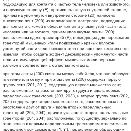
подходящую для контакта с частью тела человека или животного,
и наружную сторону (E), противоположную внутренней стороне,
причем на упомянутой внутренней стороне (20) нанесено
множество лент (200) из полимерного материала, подходящих
для контакта с кожей в области контакта упомянутой части тела
человека или животного, причем упомянутые ленты (200)
расположены вдоль траекторий (P), подходящих для перекрытия
траекторий мышечных и/или подкожных нервных волокон
упомянутой части человеческого тела при ношении текстильного
изделия, чтобы создать эффект декомпрессии упомянутой части
тела и стимулирующий эффект мышечных и/или нервных
волокон в соответствии с областью контакта,
при этом ленты (200) связаны между собой так, что они образуют
плетение или сетку и при этом ленты (200) содержат первую
группу лент (201, 201'), содержащую первое множество лент,
расположенных на расстоянии друг от друга и вдоль первых
параллельных траекторий (203, 203'), и вторую группу лент (202,
202') содержащих второе множество лент, расположенных на
расстоянии друг от друга и вдоль вторых параллельных
траекторий (204, 204'), причем указанные вторые параллельные
траектории (204, 204') расположены, по существу, зеркально по
отношению к первым параллельным траекториям относительно
продольной оси симметрии (Y, Y'), параллельной образующим