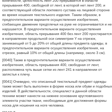
конечности, целостность лент 200 прерывается в области
прерывания 400, свободной от лент, в которой нет лент 200, и
соответствующей области локтевого сустава на лицевой стороне
во время ношения текстильного изделия. Таким образом, в
предпочтительном варианте осуществления изобретения,
сгибающее движение предплечья на руке не ограничивается и не
нарушается. В предпочтительном варианте осуществления
изобретения, область прерывания 400 без лент 200 простирается
в направлении продольной оси симметрии Y на отрезок,
занимающий от 5 до 20% от общей длины предмета одежды, в
предпочтительном варианте осуществления изобретения, на
отрезок, равный 10% от общей длины (например, около 3 см).
[0040] Также в предпочтительном варианте осуществления
изобретения, область прерывания 400, свободная от лент,
расположена чуть выше сетки из лент 241 в направлении от
запястья к плечу.
[0041] Очевидно, что описанный текстильный предмет одежды
также может быть выполнен в форме носка или обуви и подобных
изделий. В действительности, специалист в данной области
техники может нанести на нижнее основание кругловязаного
элемента участки ткани, необходимые для достижения формы
носка для ношения на ноге человека.