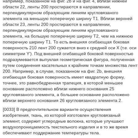
например, показанном на фиг. 2b и на фиг. 4, вблизи нижней
области 22, ленты 200 простираются в направлении,
перпендикулярном образующим линиям кругловязаного
элемента на меньшую поперечную ширину T1. Вблизи верхней
области 23, ленты 200 простираются в направлении,
перпендикулярном образующим линиям кругловязаного
элемента, на большую поперечную ширину T2, чем на нижнюю
поперечную ширину T1. То есть внешняя огибающая боковая
поверхность 210 лент 200 сужается вниз к средней оси X (т.е. оси
симметрии Y’). Под внешней огибающей боковой поверхностью
подразумевается выпуклая геометрическая фигура, полученная
путем соединения касательных к крайним точкам множества лент
200. Например, в случае, показанном на фиг. 2b, внешняя
огибающая боковая поверхность имеет квадратную форму,
точнее, это равнобедренная трапеция, в которой меньшее
основание расположено вблизи нижнего основания 25
кругловязаного элемента, а большее основание расположено
вблизи верхнего основания 26 кругловязаного элемента 2.
[0033] В предпочтительном варианте осуществления
изобретения, ткань, из которой изготовлен кругловязаный
элемент, содержит углеродные волокна, которые улучшают
воздухопроницаемость текстильного изделия и в то же время
обеспечивают поддержание температуры тела.