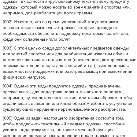
одежды, в частности к кругловязаному текстильному предмету
одежды, который можно носить во время занятий спортом или,
например, для реабилитации после травмы.
[002] Известно, что во время упражнений могут возникать
незначительные мышечные травмы, которые приводят к
необходимости обеспечить поддержку некоторых частей тела,
когда они ослаблены и/или болят.
[003] С этой целью среди дополнительных предметов одежды
для занятий спортом или для реабилитации известны обувь и
ремни из эластичного полиэстера (наколенники, компрессионные
повязки на голени, опоры для запястий и т.д.), выполненные с
возможностью поддержки или разогрева мышц при выполнении
физических нагрузок.
[004] Однако эти виды предметов одежды предназначены,
прежде всего, для поддержки нервно-мышечного аппарата,
например, путем локального сжатия, или таким образом, чтобы
ограничивать движения или иным образом избегать усугубления
существующих нарушений нервно-мышечного расстройства.
[005] Одна из задач настоящего изобретения состоит в том,
чтобы предложить текстильный предмет одежды, способный
усилить поддержку мышц, но также имеющий функцию
сокращения времени восстановления после травмы, а также