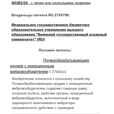
A01B1/10
- с двумя или несколькими лезвиями
Владельцы патента RU 2743798:
Федеральное государственное бюджетное
образовательное учреждение высшего
образования "Брянский государственный аграрный
университет" (RU)
Похожие патенты:
Почвообрабатывающее
орудие с инерционным
вибровозбудителем
// 2740414
Изобретение относится к сельскому хозяйству.
Почвообрабатывающее орудие с инерционным
вибровозбудителем содержит сварную раму,
опорные колеса, рабочие органы, инерционный
вибровозбудитель, выполненный в виде
шарнирного маятникового вибратора
направленного действия с приводом.