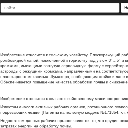
Н
Изобретение относится к сельскому хозяйству. Плоскорежущий раб
ромбовидной лапой, наклоненной к горизонту под углом 3°…5° и 
кромками, имеющими вогнутую серповидную форму с серрейторно
астроиды с режущими кромками, направленными на соответствующ
планетарного механизма Шумахера, сообщающим стойке и лапе в
Обеспечивается повышение качества обработки почвы и снижение 
Изобретение относится к сельскохозяйственному машиностроению,
Известны аналоги активных рабочих органов, ротационного почво
подрезающих лезвия [Патенты на полезную модель №171854, кл. А0
Недостатком данных рабочих органов является то, что орудие нек
затратах энергии на обработку почвы.