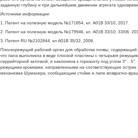
заданную глубину и при дальнейшем движении агрегата одновреме
Источники информации:
1. Патент на полезную модель №171854, кл. А01В 33/10, 2017.
2. Патент на полезную модель №179946, кл. А01В 33/10, 33/06, 20
3. Патент RU №2102844, кл А01В 35/32, 2006.
Плоскорежущий рабочий орган для обработки почвы, содержащий 
что лапа выполнена в виде плоской пластины с четырьмя режущ
серрейторной заточкой, и наклонена к горизонту под углом 3°…5°
режущими кромками, направленными на соответствующее острие л
механизма Шумахера, сообщающим стойке и лапе возвратно-вращ