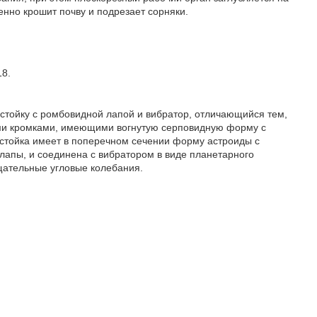
нно крошит почву и подрезает сорняки.
18.
стойку с ромбовидной лапой и вибратор, отличающийся тем,
ими кромками, имеющими вогнутую серповидную форму с
, стойка имеет в поперечном сечении форму астроиды с
апы, и соединена с вибратором в виде планетарного
ательные угловые колебания.