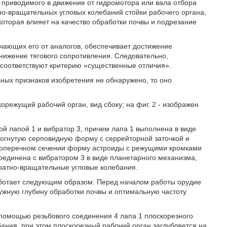
приводимого в движение от гидромотора или вала отбора
но-вращательных угловых колебаний стойки рабочего органа,
оторая влияет на качество обработки почвы и подрезание
ичающих его от аналогов, обеспечивает достижение
снижение тягового сопротивления. Следовательно,
 соответствуют критерию «существенные отличия».
ьных признаков изобретения не обнаружено, то оно
орежущий рабочий орган, вид сбоку; на фиг. 2 - изображен
й лапой 1 и вибратор 3, причем лапа 1 выполнена в виде
огнутую серповидную форму с серрейторной заточкой и
в поперечном сечении форму астроиды с режущими кромками
оединена с вибратором 3 в виде планетарного механизма,
атно-вращательные угловые колебания.
ботает следующим образом. Перед началом работы орудие
ужную глубину обработки почвы и оптимальную частоту
 помощью резьбового соединения 4 лапа 1 плоскорезного
ания, при этом плоскорезный рабочий орган заглубляется на