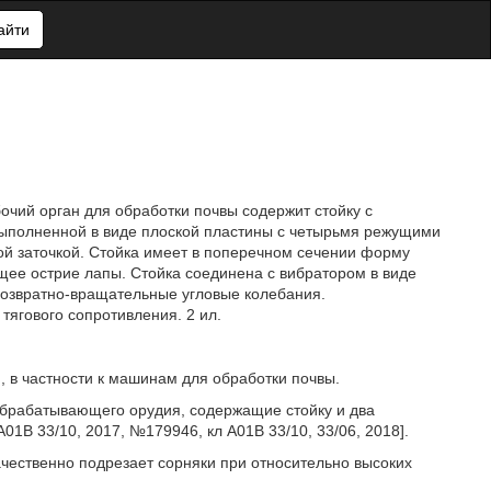
айти
очий орган для обработки почвы содержит стойку с
выполненной в виде плоской пластины с четырьмя режущими
й заточкой. Стойка имеет в поперечном сечении форму
ее острие лапы. Стойка соединена с вибратором в виде
озвратно-вращательные угловые колебания.
тягового сопротивления. 2 ил.
 в частности к машинам для обработки почвы.
обрабатывающего орудия, содержащие стойку и два
1В 33/10, 2017, №179946, кл А01В 33/10, 33/06, 2018].
ачественно подрезает сорняки при относительно высоких