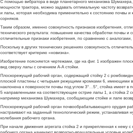
С помощью вибратора в виде планетарного механизма Шумахера, 
мощности трактора, можно задавать оптимальную частоту возврат
и лапы, которая необходима применительно к состоянию почвы и к
сорняков.
Таким образом, именно совокупность признаков изобретения, отл
технического результата: повышение качества обработки почвы и 
отличительные признаки изобретения, по сравнению с аналогами,
Поскольку в других технических решениях совокупность отличител
соответствует критерию «новизна».
Изобретение поясняется чертежами, где на фиг. 1 изображен плоск
вид сверху лапы с сечением А-А стойки.
Плоскорежущий рабочий орган, содержащий стойку 2 с ромбовидно
плоской пластины с четырьмя режущими кромками 6, имеющими в
наклонена к поверхности почвы под углом 3°…5°, стойка имеет 
5 направленными на соответствующее острие лапы 1, а стойка 2 с
например механизма Шумахера, сообщающим стойке и лапе возвр
Плоскорежущий рабочий орган почвообрабатывающего орудия ра
настраивают на заданный технологический режим, устанавливая н
колебания рабочего органа.
При начале движения агрегата стойка 2 и прикрепленная к нему с
рабочего органа начинают возвратно-вращательные угловые колеб