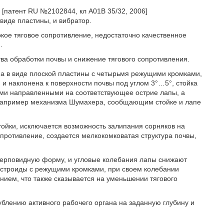
[патент RU №2102844, кл А01В 35/32, 2006]
иде пластины, и вибратор.
кое тяговое сопротивление, недостаточно качественное
.
ва обработки почвы и снижение тягового сопротивления.
ена в виде плоской пластины с четырьмя режущими кромками,
 наклонена к поверхности почвы под углом 3°…5°, стойка
ми направленными на соответствующее острие лапы, а
 например механизма Шумахера, сообщающим стойке и лапе
тойки, исключается возможность залипания сорняков на
противление, создается мелкокомковатая структура почвы,
серповидную форму, и угловые колебания лапы снижают
астроиды с режущими кромками, при своем колебании
нием, что также сказывается на уменьшении тягового
ублению активного рабочего органа на заданную глубину и