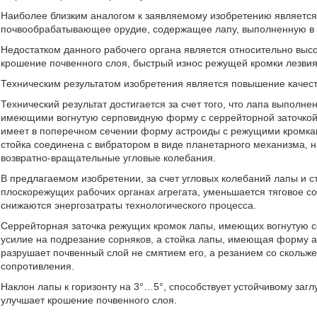
Наиболее близким аналогом к заявляемому изобретению является 
почвообрабатывающее орудие, содержащее лапу, выполненную в в
Недостатком данного рабочего органа является относительно высо
крошение почвенного слоя, быстрый износ режущей кромки лезвия
Техническим результатом изобретения является повышение качест
Технический результат достигается за счет того, что лапа выполн
имеющими вогнутую серповидную форму с серрейторной заточкой и
имеет в поперечном сечении форму астроиды с режущими кромка
стойка соединена с вибратором в виде планетарного механизма,
возвратно-вращательные угловые колебания.
В предлагаемом изобретении, за счет угловых колебаний лапы и с
плоскорежущих рабочих органах агрегата, уменьшается тяговое со
снижаются энергозатраты технологического процесса.
Серрейторная заточка режущих кромок лапы, имеющих вогнутую 
усилие на подрезание сорняков, а стойка лапы, имеющая форму 
разрушает почвенный слой не смятием его, а резанием со скольже
сопротивления.
Наклон лапы к горизонту на 3°…5°, способствует устойчивому загл
улучшает крошение почвенного слоя.