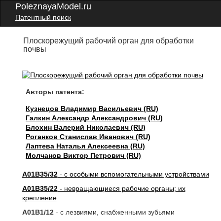
PoleznayaModel.ru
Патентный поиск
Плоскорежущий рабочий орган для обработки
почвы
Авторы патента:
Кузнецов Владимир Васильевич (RU)
Галкин Александр Александрович (RU)
Блохин Валерий Николаевич (RU)
Роганков Станислав Иванович (RU)
Лаптева Наталья Алексеевна (RU)
Молчанов Виктор Петрович (RU)
A01B35/32
- с особыми вспомогательными устройствами
A01B35/22
- невращающиеся рабочие органы; их
крепление
A01B1/12
- с лезвиями, снабженными зубьями