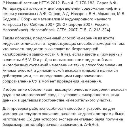
// Научный вестник НГТУ. 2012. Вып.4. С.176-182; Серов А.Ф.
Аппаратура и алгоритм для определения содержания нефти в
смеси у скважины / А.Ф. Серов, А.Д. Назаров, В.Н. Мамонов, М.В.
Бодров // Сборник материалов Международного научного
конгресса Гео-Сибирь-2007 (25-27 апреля 2007, Россия,
Новосибирск). Новосибирск, СГГА. 2007. Т. 5, С. 218-224].
Таким образом, предложенный способ измерения вязкости
жидкости отличается от существующих способов измерения тем,
что вязкость жидкости вычисляют по безразмерной
калибровочной зависимости λ=f(Re), если известны (измерены)
величины ΔР, V, D и ρ. Для неньютоновских жидкостей или
многофазных суспензий измеренные таким способом значения
кинематической и динамической вязкости жидкости являются
действующими, т.е. определяющими гидравлическое
сопротивление СУ в момент проведения измерения.
Изобретение обеспечивает высокую точность измерения вязкости
двух- или многофазной среды в условиях синхронного снятия
данных в щелевом пространстве измерительного участка.
Для проверки работоспособности способа и устройства для
измерения текущего значения вязкости жидкости авторами было
изготовлено СУ, для которого экспериментально была получена
безразмерная калибровочная зависимость Δ=f(Re).