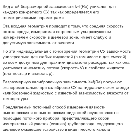
Вид этой безразмерной зависимости λ=f(Re) уникален для
каждого конкретного СУ, так как определяется его
геометрическими параметрами.
Эта входная геометрия приводит к тому, что средняя скорость
потока среды, измеряемая встроенным ультразвуковым
измерителем скорости в щелевой зоне, имеет слабую и
допустимую зависимость от вязкости.
Но эта индивидуальная с точки зрения геометрии СУ зависимость
универсальна для любых жидкостей (в том числе и для смесей)
во всем доступном для практики диапазоне расходов, так как она
учитывает кинематику потока (скорость V) и свойства жидкости
(плотность ρ и вязкость μ).
Безразмерную калибровочную зависимость λ=f(Re) получают
экспериментально при калибровке СУ на гидравлическом стенде
калибровочной жидкостью с известной зависимостью вязкости от
температуры.
Предлагаемый поточный способ измерения вязкости
ньютоновских и неньютоновских жидкостей осуществляют с
помощью поточного прибора, представляющего собой
измерительный участок (секцию) трубопровода, содержащего
щелевое сужающее устройство в виде плоского канала