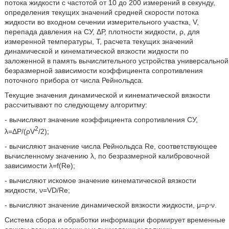
потока жидкости с частотой от 10 до 200 измерений в секунду,
определения текущих значений средней скорости потока
жидкости во входном сечении измерительного участка, V,
перепада давления на СУ, ΔР, плотности жидкости, ρ, для
измеренной температуры, Т, расчета текущих значений
динамической и кинематической вязкости жидкости по
заложенной в память вычислительного устройства универсальной
безразмерной зависимости коэффициента сопротивления
поточного прибора от числа Рейнольдса.
Текущие значения динамической и кинематической вязкости
рассчитывают по следующему алгоритму:
- вычисляют значение коэффициента сопротивления СУ,
2
λ=ΔP/(ρV
/2);
- вычисляют значение числа Рейнольдса Re, соответствующее
вычисленному значению λ, по безразмерной калибровочной
зависимости λ=f(Re);
- вычисляют искомое значение кинематической вязкости
жидкости, ν=VD/Re;
- вычисляют значение динамической вязкости жидкости, μ=ρ⋅ν.
Система сбора и обработки информации формирует временные