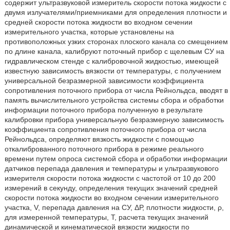
содержит ультразвуковой измеритель скорости потока жидкости с
двумя излучателями/приемниками для определения плотности и
средней скорости потока жидкости во входном сечении
измерительного участка, которые установлены на
противоположных узких сторонах плоского канала со смещением
по длине канала, калибруют поточный прибор с щелевым СУ на
гидравлическом стенде с калибровочной жидкостью, имеющей
известную зависимость вязкости от температуры, с получением
универсальной безразмерной зависимости коэффициента
сопротивления поточного прибора от числа Рейнольдса, вводят в
память вычислительного устройства системы сбора и обработки
информации поточного прибора полученную в результате
калибровки прибора универсальную безразмерную зависимость
коэффициента сопротивления поточного прибора от числа
Рейнольдса, определяют вязкость жидкости с помощью
откалиброванного поточного прибора в режиме реального
времени путем опроса системой сбора и обработки информации
датчиков перепада давления и температуры и ультразвукового
измерителя скорости потока жидкости с частотой от 10 до 200
измерений в секунду, определения текущих значений средней
скорости потока жидкости во входном сечении измерительного
участка, V, перепада давления на СУ, ΔР, плотности жидкости, ρ,
для измеренной температуры, Т, расчета текущих значений
динамической и кинематической вязкости жидкости по