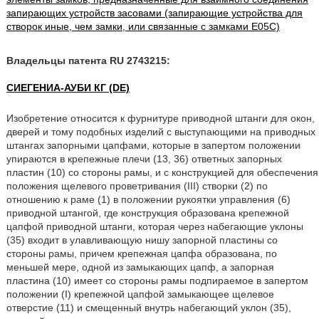
запирающих устройств засовами (запирающие устройства для
створок иные, чем замки, или связанные с замками E05C)
Владельцы патента RU 2743215:
СИЕГЕНИА-АУБИ КГ (DE)
Изобретение относится к фурнитуре приводной штанги для окон,
дверей и тому подобных изделий с выступающими на приводных
штангах запорными цапфами, которые в запертом положении
упираются в крепежные плечи (13, 36) ответных запорных
пластин (10) со стороны рамы, и с конструкцией для обеспечения
положения щелевого проветривания (III) створки (2) по
отношению к раме (1) в положении рукоятки управления (6)
приводной штангой, где конструкция образована крепежной
цапфой приводной штанги, которая через набегающие уклоны
(35) входит в улавливающую нишу запорной пластины со
стороны рамы, причем крепежная цапфа образована, по
меньшей мере, одной из замыкающих цапф, а запорная
пластина (10) имеет со стороны рамы подпираемое в запертом
положении (I) крепежной цапфой замыкающее щелевое
отверстие (11) и смещенный внутрь набегающий уклон (35),