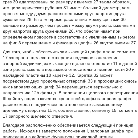
срез 30 адаптированы по размеру к выемке 27 таким образом,
что цилиндрическая рубашка 31 имеет больший диаметр, чем
просвет между двумя расположенными друг напротив друга
сужениями 28. В то же время расстояние между срезами 30
меньше по размеру, чем просвет между двумя расположенными
друг напротив друга сужениями 28, что обеспечивает при
определенном повороте в соответствии с увеличенным вырезом
на фиг. 3 перемещение и фиксацию цапфы 26 внутри выемки 27.
Для того, чтобы обеспечить замыкающей цапфе в зоне сегмента
17 запорного щелевого отверстия надежное зацепление
запорной задвижки, замыкающее щелевое отверстие 11 в данной
зоне расположено в подвижной относительно нижней части 20 и
накладной пластины 18 каретке 32. Каретка 32 может
посредством двух продольных отверстий 33 и проходящих сквозь
них направляющих цапф 34 перемещаться вертикально к
направлению 12b фальца. В положении щелевого проветривания
III действующая в качестве крепежной цапфы запорная цапфа
расположена в подвижном по отношению к замыкающему
щелевому отверстию 11 и, соответственно, сегменту 15, сегменте
17 запорного щелевого отверстия.
Благодаря расположению обеспечивается следующий принцип
работы. Исходя из запертого положения I, запорная цапфа при
приведении в действие фурнитуры приводной штанги