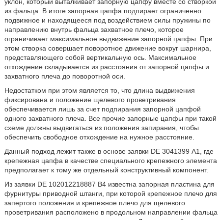
уклон, который выталкивает запорную цапфу вместе со створкой
из фальца. В итоге запорная цапфа подпирает ограниченно
подвижное и находящееся под воздействием силы пружины по
направлению внутрь фальца захватное плечо, которое
ограничивает максимальное выдвижение запорной цапфы. При
этом створка совершает поворотное движение вокруг шарнира,
представляющего собой вертикальную ось. Максимальное
отхождение складывается из расстояния от запорной цапфы и
захватного плеча до поворотной оси.
Недостатком при этом является то, что длина выдвижения
фиксирована и положение щелевого проветривания
обеспечивается лишь за счет подпирания запорной цапфой
одного захватного плеча. Все прочие запорные цапфы при такой
схеме должны выдвигаться из положения запирания, чтобы
обеспечить свободное отхождение на нужное расстояние.
Данный подход лежит также в основе заявки DE 3041399 А1, где
крепежная цапфа в качестве специального крепежного элемента
предполагает к тому же отдельный конструктивный компонент.
Из заявки DE 102012218887 В4 известна запорная пластина для
фурнитуры приводной штанги, при которой крепежное плечо для
запертого положения и крепежное плечо для щелевого
проветривания расположено в продольном направлении фальца