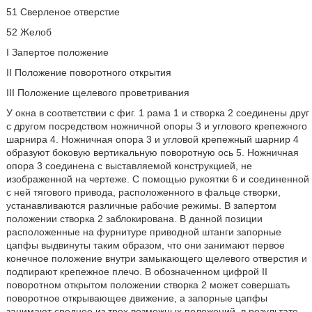
51 Сверленое отверстие
52 Желоб
I Запертое положение
II Положение поворотного открытия
III Положение щелевого проветривания
У окна в соответствии с фиг. 1 рама 1 и створка 2 соединены друг
с другом посредством ножничной опоры 3 и углового крепежного
шарнира 4. Ножничная опора 3 и угловой крепежный шарнир 4
образуют боковую вертикальную поворотную ось 5. Ножничная
опора 3 соединена с выставляемой конструкцией, не
изображенной на чертеже. С помощью рукоятки 6 и соединенной
с ней тягового привода, расположенного в фальце створки,
устанавливаются различные рабочие режимы. В запертом
положении створка 2 заблокирована. В данной позиции
расположенные на фурнитуре приводной штанги запорные
цапфы выдвинуты таким образом, что они занимают первое
конечное положение внутри замыкающего щелевого отверстия и
подпирают крепежное плечо. В обозначенном цифрой II
поворотном открытом положении створка 2 может совершать
поворотное открывающее движение, а запорные цапфы
занимают среднее из трех возможных положений, в результате