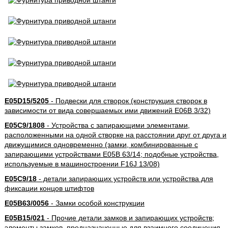
E05D15/5205
- Подвески для створок (конструкция створок в
зависимости от вида совершаемых ими движений E06B 3/32)
E05C9/1808
- Устройства с запирающими элементами,
расположенными на одной створке на расстоянии друг от друга и
движущимися одновременно (замки, комбинированные с
запирающими устройствами E05B 63/14; подобные устройства,
используемые в машиностроении F16J 13/08)
E05C9/18
- детали запирающих устройств или устройства для
фиксации концов штифтов
E05B63/0056
- Замки особой конструкции
E05B15/021
- Прочие детали замков и запирающих устройств;
элементы замков, предназначенные для взаимного соединения