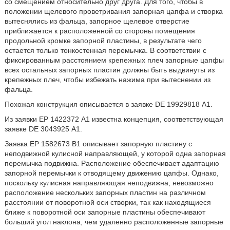
со смещением относительно друг друга. Для того, чтобы в
положении щелевого проветривания запорная цапфа и створка
вытеснялись из фальца, запорное щелевое отверстие
приближается к расположенной со стороны помещения
продольной кромке запорной пластины, в результате чего
остается только тонкостенная перемычка. В соответствии с
фиксированным расстоянием крепежных плеч запорные цапфы
всех остальных запорных пластин должны быть выдвинуты из
крепежных плеч, чтобы избежать нажима при вытеснении из
фальца.
Похожая конструкция описывается в заявке DE 19929818 А1.
Из заявки ЕР 1422372 А1 известна концепция, соответствующая
заявке DE 3043925 А1.
Заявка ЕР 1582673 В1 описывает запорную пластину с
неподвижной кулисной направляющей, у которой одна запорная
перемычка подвижна. Расположение обеспечивает адаптацию
запорной перемычки к отводящему движению цапфы. Однако,
поскольку кулисная направляющая неподвижна, невозможно
расположение нескольких запорных пластин на различном
расстоянии от поворотной оси створки, так как находящиеся
ближе к поворотной оси запорные пластины обеспечивают
больший угол наклона, чем удаленно расположенные запорные