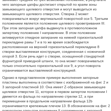
чего запорные цапфы достигают открытой по краям зоны
замыкающего щелевого отверстия и могут выводиться из
замыкающего щелевого отверстия. Створка 2 может
поворачиваться вокруг вертикальной поворотной оси 5. Третьим
положением является положение щелевого проветривания III.
При этом запорная цапфа выдвинута в противоположном
запертому положению I направлении. В этом положении
активируется откидное запирание на нижней горизонтальной
перекладине рамы 7 и в то же время освобождается
расположенная на верхней горизонтальной перекладине 8
створки выставляемая конструкция, соединенная с ножничной
опорой 3. Если речь идет о створке, оснащенной стандартной
фурнитурой приводной штанги, то она может поворачиваться
только относительно горизонтальной оси 9, а угол поворота
ограничивается выставляемой конструкцией.
Однако в представленном примере выполнения запорные
пластины выполнены в соответствии с изображенной на фиг. 2 и
3 запорной пластиной 10. Она имеет Z-образное замыкающее
щелевое отверстие 11, которое в первом запертом положении I
движется из фальца по направлению стрелки 12, а при
перемещении в продольном направлении фальца 12b
ограничивается крепежным плечом 13. В обозначенном на фиг. 2
поворотном открытом положении II сопряженная с запорной