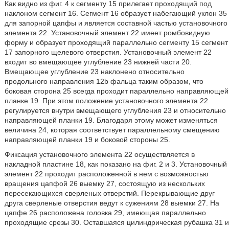
Как видно из фиг. 4 к сегменту 15 прилегает проходящий под
наклоном сегмент 16. Сегмент 16 образует набегающий уклон 35
для запорной цапфы и является составной частью установочного
элемента 22. Установочный элемент 22 имеет ромбовидную
форму и образует проходящий параллельно сегменту 15 сегмент
17 запорного щелевого отверстия. Установочный элемент 22
входит во вмещающее углубление 23 нижней части 20.
Вмещающее углубление 23 наклонено относительно
продольного направления 12b фальца таким образом, что
боковая сторона 25 всегда проходит параллельно направляющей
планке 19. При этом положение установочного элемента 22
регулируется внутри вмещающего углубления 23 и относительно
направляющей планки 19. Благодаря этому может изменяться
величина 24, которая соответствует параллельному смещению
направляющей планки 19 и боковой стороны 25.
Фиксация установочного элемента 22 осуществляется в
накладной пластине 18, как показано на фиг. 2 и 3. Установочный
элемент 22 проходит расположенной в нем с возможностью
вращения цапфой 26 выемку 27, состоящую из нескольких
пересекающихся сверленых отверстий. Перекрывающие друг
друга сверленые отверстия ведут к сужениям 28 выемки 27. На
цапфе 26 расположена головка 29, имеющая параллельно
проходящие срезы 30. Оставшаяся цилиндрическая рубашка 31 и