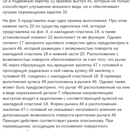
18 и подвижную каретку 32 краевой выступ 45, который не только
способствует улучшению внешнего вида, но и обеспечивает
лучшее перемещение каретки 32.
На фиг. 5 представлен еще один пример выполнения. При этом
нижняя часть 20 по существу идентична той, которая
представлена на фиг. 4, и накладная пластина 18, а также
установочный элемент 22 выполняют те же функции. Однако
сегмент 17 запорного щелевого отверстия здесь предусмотрен в
рычаге 46, который размещен с возможностью поворота на
накладной пластине 18 и нижней части 20. Расположение с
возможностью поворота обеспечивается за счет того, что рычаг
46 через образующую ось вращения заклепку 47 с головкой и
проходящую радиально к ней сквозь кулису 48 заклепку с
головкой 49, соединен с накладной пластиной 18. В примере
выполнения кулиса 48 расположена в рычаге 46. Однако также
может быть предусмотрено, что рычаг 46 расположенным на нем
в виде неразъемной детали Т-образным направляющим
выступом входит в зацепление с соответствующей кулисой на
накладной пластине 18. Форма рычага 46 и расположение
заклепки 47 с головкой не оказывают негативного влияния на
допускающее возможность поворота крепление рычага 46.
Принцип действия соответствует ранее описанному. При
перемещении, исходящем из положения поворотного