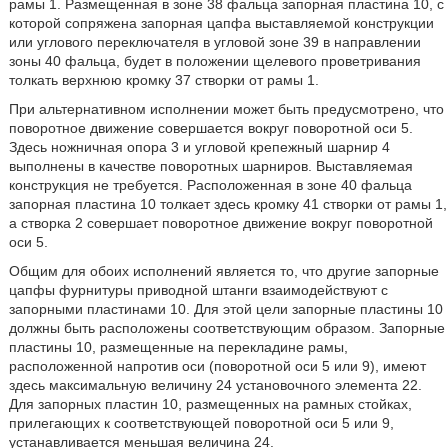
рамы 1. Размещенная в зоне 38 фальца запорная пластина 10, с
которой сопряжена запорная цапфа выставляемой конструкции
или углового переключателя в угловой зоне 39 в направлении
зоны 40 фальца, будет в положении щелевого проветривания
толкать верхнюю кромку 37 створки от рамы 1.
При альтернативном исполнении может быть предусмотрено, что
поворотное движение совершается вокруг поворотной оси 5.
Здесь ножничная опора 3 и угловой крепежный шарнир 4
выполнены в качестве поворотных шарниров. Выставляемая
конструкция не требуется. Расположенная в зоне 40 фальца
запорная пластина 10 толкает здесь кромку 41 створки от рамы 1,
а створка 2 совершает поворотное движение вокруг поворотной
оси 5.
Общим для обоих исполнений является то, что другие запорные
цапфы фурнитуры приводной штанги взаимодействуют с
запорными пластинами 10. Для этой цели запорные пластины 10
должны быть расположены соответствующим образом. Запорные
пластины 10, размещенные на перекладине рамы,
расположенной напротив оси (поворотной оси 5 или 9), имеют
здесь максимальную величину 24 установочного элемента 22.
Для запорных пластин 10, размещенных на рамных стойках,
прилегающих к соответствующей поворотной оси 5 или 9,
устанавливается меньшая величина 24.