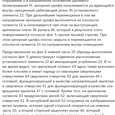
открывания II в направлении положения щелевого
проветривания III, запорная цапфа наталкивается на вдающийся
внутрь смещенный набегающий уклон 35 установочного
элемента 22. При дальнейшем перемещении в том же
направлении запорная цапфа вытесняется из плоскости
сегмента 15 и наталкивается при этом на выступающее
крепежное плечо 36 рычага 46, который в результате этого
поворачивается согласно фиг. 5 против часовой стрелки. При
этом запорная цапфа плотно закрыта и перемещается из
плоскости сегмента 15 по направлению внутрь помещения.
Представленная на фиг. 6 нижняя часть 20 образца выполнения
согласно фиг. 5 демонстрирует подвижное расположение
установочного элемента 22 во вмещающем углублении 23. В то
же время видно, что крепежный сегмент 43 здесь также выполнен
более плоским и имеет наряду со сквозными сверлеными
отверстиями 44 сверленое отверстие 50 для заклепки 49 с
головкой, функционирующей в качестве направляющей заклепки,
и сверленое отверстие 51 для функционирующей в качестве оси
вращения заклепки 47 с головкой. Кроме того, на крепежном
сегменте 43 предусмотрен желоб 52, включающий сверленое
отверстие 51. В неглубокий желоб 52 погружена не изображенная
витая пружина, которая одной стороной опирается на нижнюю
часть 20, а второй стороной зацепляет рычаг 46, который