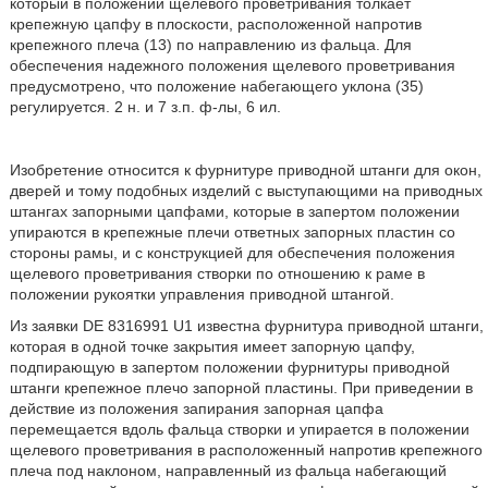
который в положении щелевого проветривания толкает
крепежную цапфу в плоскости, расположенной напротив
крепежного плеча (13) по направлению из фальца. Для
обеспечения надежного положения щелевого проветривания
предусмотрено, что положение набегающего уклона (35)
регулируется. 2 н. и 7 з.п. ф-лы, 6 ил.
Изобретение относится к фурнитуре приводной штанги для окон,
дверей и тому подобных изделий с выступающими на приводных
штангах запорными цапфами, которые в запертом положении
упираются в крепежные плечи ответных запорных пластин со
стороны рамы, и с конструкцией для обеспечения положения
щелевого проветривания створки по отношению к раме в
положении рукоятки управления приводной штангой.
Из заявки DE 8316991 U1 известна фурнитура приводной штанги,
которая в одной точке закрытия имеет запорную цапфу,
подпирающую в запертом положении фурнитуры приводной
штанги крепежное плечо запорной пластины. При приведении в
действие из положения запирания запорная цапфа
перемещается вдоль фальца створки и упирается в положении
щелевого проветривания в расположенный напротив крепежного
плеча под наклоном, направленный из фальца набегающий