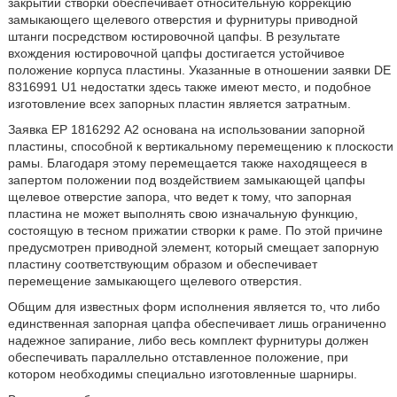
закрытии створки обеспечивает относительную коррекцию
замыкающего щелевого отверстия и фурнитуры приводной
штанги посредством юстировочной цапфы. В результате
вхождения юстировочной цапфы достигается устойчивое
положение корпуса пластины. Указанные в отношении заявки DE
8316991 U1 недостатки здесь также имеют место, и подобное
изготовление всех запорных пластин является затратным.
Заявка ЕР 1816292 А2 основана на использовании запорной
пластины, способной к вертикальному перемещению к плоскости
рамы. Благодаря этому перемещается также находящееся в
запертом положении под воздействием замыкающей цапфы
щелевое отверстие запора, что ведет к тому, что запорная
пластина не может выполнять свою изначальную функцию,
состоящую в тесном прижатии створки к раме. По этой причине
предусмотрен приводной элемент, который смещает запорную
пластину соответствующим образом и обеспечивает
перемещение замыкающего щелевого отверстия.
Общим для известных форм исполнения является то, что либо
единственная запорная цапфа обеспечивает лишь ограниченно
надежное запирание, либо весь комплект фурнитуры должен
обеспечивать параллельно отставленное положение, при
котором необходимы специально изготовленные шарниры.