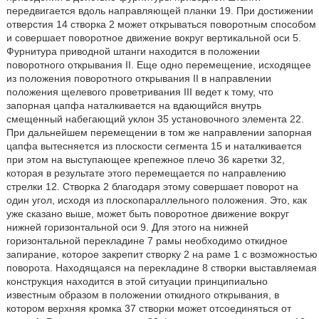
передвигается вдоль направляющей планки 19. При достижении
отверстия 14 створка 2 может открываться поворотным способом
и совершает поворотное движение вокруг вертикальной оси 5.
Фурнитура приводной штанги находится в положении
поворотного открывания II. Еще одно перемещение, исходящее
из положения поворотного открывания II в направлении
положения щелевого проветривания III ведет к тому, что
запорная цапфа наталкивается на вдающийся внутрь
смещенный набегающий уклон 35 установочного элемента 22.
При дальнейшем перемещении в том же направлении запорная
цапфа вытесняется из плоскости сегмента 15 и наталкивается
при этом на выступающее крепежное плечо 36 каретки 32,
которая в результате этого перемещается по направлению
стрелки 12. Створка 2 благодаря этому совершает поворот на
один угол, исходя из плоскопараллельного положения. Это, как
уже сказано выше, может быть поворотное движение вокруг
нижней горизонтальной оси 9. Для этого на нижней
горизонтальной перекладине 7 рамы необходимо откидное
запирание, которое закрепит створку 2 на раме 1 с возможностью
поворота. Находящаяся на перекладине 8 створки выставляемая
конструкция находится в этой ситуации принципиально
известным образом в положении откидного открывания, в
котором верхняя кромка 37 створки может отсоединяться от