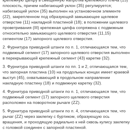
крепежную цапфу в смещенную напротив крепежного плеча (13)
плоскость, причем набегающий уклон (35) регулируется;
набегающий уклон (35) выполнен на установочном элементе
(22), закрепленном под образующей замыкающее щелевое
отверстие (11) накладной пластиной (18); в положении щелевого
проветривания (III) крепежная цапфа сопряжена с подвижным
относительно замыкающего щелевого отверстия (11,15)
сегментом (17) запорного щелевого отверстия.
2. Фурнитура приводной штанги по п. 1, отличающаяся тем, что
подвижный сегмент (17) запорного щелевого отверстия выполнен
в перекрывающей крепежный сегмент (43) каретке (32).
3. Фурнитура приводной штанги по пп. 1 и 2, отличающаяся тем,
что запорная пластина (10) на продольных концах имеет краевой
выступ (45), охватывающий в продольном направлении
накладную пластину (18) и подвижную каретку (32).
4. Фурнитура приводной штанги по п. 1, отличающаяся тем, что
подвижный сегмент (17) запорного щелевого отверстия
расположен на поворотном рычаге (ZZ).
5. Фурнитура приводной штанги по п. 4, отличающаяся тем, что
рычаг (ZZ) через заклепку с буртиком, образующую ось
вращения, и проходящую радиально к ней сквозь кулису заклепку
с головкой соединен с запорной пластиной.