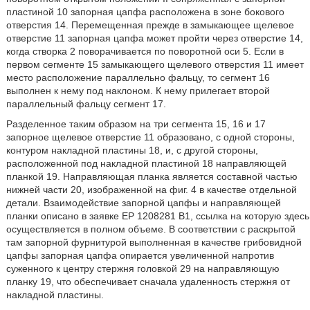
пластиной 10 запорная цапфа расположена в зоне бокового
отверстия 14. Перемещенная прежде в замыкающее щелевое
отверстие 11 запорная цапфа может пройти через отверстие 14,
когда створка 2 поворачивается по поворотной оси 5. Если в
первом сегменте 15 замыкающего щелевого отверстия 11 имеет
место расположение параллельно фальцу, то сегмент 16
выполнен к нему под наклоном. К нему прилегает второй
параллельный фальцу сегмент 17.
Разделенное таким образом на три сегмента 15, 16 и 17
запорное щелевое отверстие 11 образовано, с одной стороны,
контуром накладной пластины 18, и, с другой стороны,
расположенной под накладной пластиной 18 направляющей
планкой 19. Направляющая планка является составной частью
нижней части 20, изображенной на фиг. 4 в качестве отдельной
детали. Взаимодействие запорной цапфы и направляющей
планки описано в заявке ЕР 1208281 В1, ссылка на которую здесь
осуществляется в полном объеме. В соответствии с раскрытой
там запорной фурнитурой выполненная в качестве грибовидной
цапфы запорная цапфа опирается увеличенной напротив
суженного к центру стержня головкой 29 на направляющую
планку 19, что обеспечивает сначала удаленность стержня от
накладной пластины.