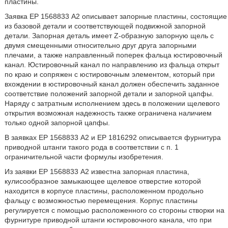
пластины.
Заявка ЕР 1568833 А2 описывает запорные пластины, состоящие
из базовой детали и соответствующей подвижной запорной
детали. Запорная деталь имеет Z-образную запорную щель с
двумя смещенными относительно друг друга запорными
плечами, а также направленный поперек фальца юстировочный
канал. Юстировочный канал по направлению из фальца открыт
по краю и сопряжен с юстировочным элементом, который при
вхождении в юстировочный канал должен обеспечить заданное
соответствие положений запорной детали и запорной цапфы.
Наряду с затратным исполнением здесь в положении щелевого
открытия возможная надежность также ограничена наличием
только одной запорной цапфы.
В заявках ЕР 1568833 А2 и ЕР 1816292 описывается фурнитура
приводной штанги такого рода в соответствии с п. 1
ограничительной части формулы изобретения.
Из заявки ЕР 1568833 А2 известна запорная пластина,
кулисообразное замыкающее щелевое отверстие которой
находится в корпусе пластины, расположенном продольно
фальцу с возможностью перемещения. Корпус пластины
регулируется с помощью расположенного со стороны створки на
фурнитуре приводной штанги юстировочного канала, что при