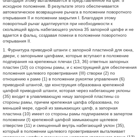
благодаря этому выталкивается в представленное на фиг. 5
исходное положение. В результате этого обеспечивается
автоматическое возвращение рычага в положении поворотного
открывания II и положении закрытия I. Благодаря этому
поворотный рычаг адаптируется при необходимости к
скользящей вдоль набегающего уклона 35 запорной цапфе и не
вдается в фальц, создавая помехи в положении поворотного
открывания II.
1. Фурнитура приводной штанги с запорной пластиной для окна,
двери, с запорными цапфами, которые вступают в положение
подпирания на крепежных плечах (13, 36) ответных запорных
пластин (10) со стороны рамы, и с конструкцией для обеспечения
положения щелевого проветривания (III) створки (2) по
отношению к раме (1) в положении рукоятки управления (6)
приводной штангой, где конструкция образована крепежной
цапфой приводной штанги, которая через набегающие уклоны
(35) входит в улавливающую нишу запорной пластины со
стороны рамы, причем крепежная цапфа образована, по
меньшей мере, одной из замыкающих цапф, а запорная
пластина (10) имеет со стороны рамы подпираемое в запертом
положении (I) крепежной цапфой замыкающее щелевое
отверстие (11) и смещенный внутрь набегающий уклон (35),
который в положении щелевого проветривания выталкивает