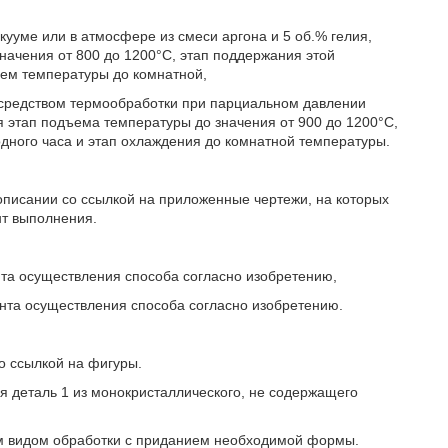
ууме или в атмосфере из смеси аргона и 5 об.% гелия,
начения от 800 до 1200°С, этап поддержания этой
ием температуры до комнатной,
осредством термообработки при парциальном давлении
я этап подъема температуры до значения от 900 до 1200°С,
дного часа и этап охлаждения до комнатной температуры.
описании со ссылкой на приложенные чертежи, на которых
нт выполнения.
нта осуществления способа согласно изобретению,
анта осуществления способа согласно изобретению.
о ссылкой на фигуры.
ся деталь 1 из монокристаллического, не содержащего
ым видом обработки с приданием необходимой формы.