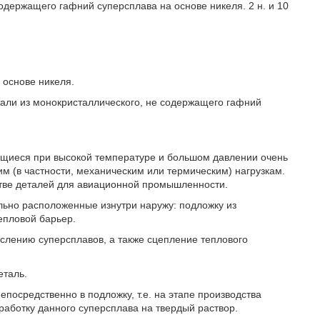
одержащего гафний суперсплава на основе никеля. 2 н. и 10
 основе никеля.
тали из монокристаллического, не содержащего гафний
щиеся при высокой температуре и большом давлении очень
им (в частности, механическим или термическим) нагрузкам.
тве деталей для авиационной промышленности.
льно расположенные изнутри наружу: подложку из
епловой барьер.
ислению суперсплавов, а также сцепление теплового
еталь.
посредственно в подложку, т.е. на этапе производства
работку данного суперсплава на твердый раствор.