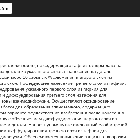
айти
кристаллического, не содержащего гафний суперсплава на
ие детали из указанного сплава, нанесение на деталь
ньшей мере 10 атомных % алюминия и второго слоя из
го слоя. Последующее нанесение третьего слоя из гафния.
дирования указанного первого слоя из гафния для
и и диффундирования третьего слоя из гафния для
ой зоны взаимодиффузии. Осуществляют оксидирование
аботки для образования глинозёмного, содержащего
угом варианте осуществления изобретения после нанесения
отку с обеспечением диффундирования первого слоя из
ости детали. Наносят упомянутые смешанный слой и третий
ием диффундирования третьего слоя из гафния для
модиффузии. Обеспечивается повышение защиты от коррозии