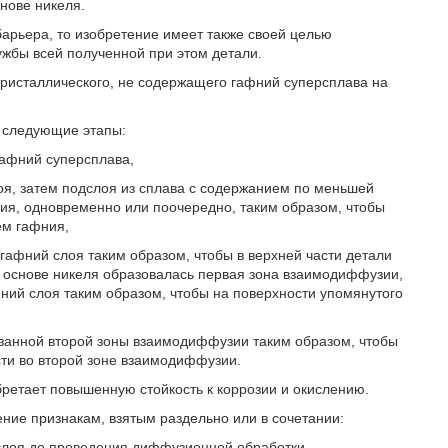
нове никеля.
 барьера, то изобретение имеет также своей целью
ужбы всей полученной при этом детали.
кристаллического, не содержащего гафний суперсплава на
 следующие этапы:
гафний суперсплава,
оя, затем подслоя из сплава с содержанием по меньшей
ия, одновременно или поочередно, таким образом, чтобы
ем гафния,
афний слоя таким образом, чтобы в верхней части детали
а основе никеля образовалась первая зона взаимодиффузии,
ний слоя таким образом, чтобы на поверхности упомянутого
азанной второй зоны взаимодиффузии таким образом, чтобы
ти во второй зоне взаимодиффузии.
ретает повышенную стойкость к коррозии и окислению.
ие признакам, взятым раздельно или в сочетании:
дслоя до проведения диффузионной обработки,