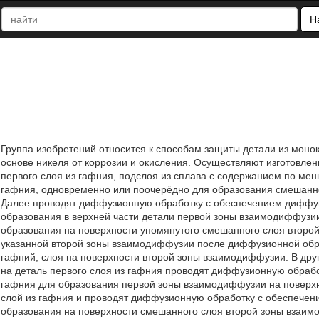
Н
Группа изобретений относится к способам защиты детали из моно
основе никеля от коррозии и окисления. Осуществляют изготовлен
первого слоя из гафния, подслоя из сплава с содержанием по ме
гафния, одновременно или поочерёдно для образования смешанно
Далее проводят диффузионную обработку с обеспечением диффун
образования в верхней части детали первой зоны взаимодиффузи
образования на поверхности упомянутого смешанного слоя втор
указанной второй зоны взаимодиффузии после диффузионной обр
гафний, слоя на поверхности второй зоны взаимодиффузии. В др
на деталь первого слоя из гафния проводят диффузионную обраб
гафния для образования первой зоны взаимодиффузии на поверхн
слой из гафния и проводят диффузионную обработку с обеспечен
образования на поверхности смешанного слоя второй зоны взаи