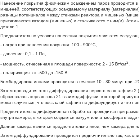
Нанесение покрытия физическим осаждением паров проводится в к
мишеней, соответствующих осаждаемому материалу (материалам),
разницы потенциалов между стенками реактора и мишенью (мише
притягиваются катодом (мишенью) и сталкиваются с ним(и). Ато
детали 1.
Предпочтительно условия нанесения покрытия являются следующ
- нагрев при нанесении покрытия: 100 - 900°С,
- давление: 0,1 - 1 Па,
2
- мощность, отнесенная к площади поверхности: 2 - 15 Вт/см
,
- поляризация: от -500 до -150 В.
Бомбардировка ионами проводится в течение 10 - 30 минут при -20
Затем проводится этап диффундирования первого слоя гафния 2 (с
образовалась первая зона 21 взаимодиффузии, в которой присутств
может случиться, что весь слой гафния не диффундирует и что по
Предпочтительно диффузионная обработка проводится при разме
внутри камеры, в которой создается вакуум или атмосфера в виде 
Данная камера является предпочтительно иной, чем камера для на
Затем диффундирование проводится предпочтительно так, как опи