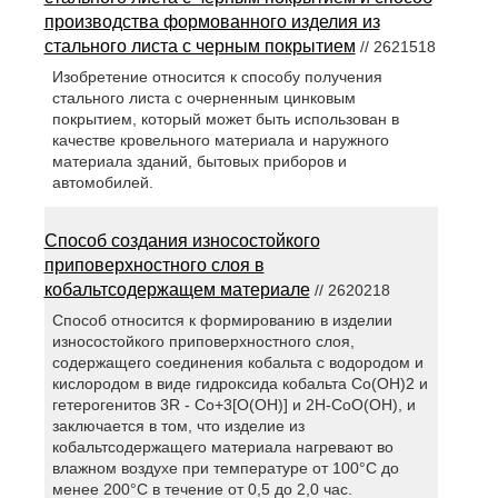
производства формованного изделия из
стального листа с черным покрытием
// 2621518
Изобретение относится к способу получения
стального листа с очерненным цинковым
покрытием, который может быть использован в
качестве кровельного материала и наружного
материала зданий, бытовых приборов и
автомобилей.
Способ создания износостойкого
приповерхностного слоя в
кобальтсодержащем материале
// 2620218
Способ относится к формированию в изделии
износостойкого приповерхностного слоя,
содержащего соединения кобальта с водородом и
кислородом в виде гидроксида кобальта Со(ОН)2 и
гетерогенитов 3R - Со+3[O(ОН)] и 2Н-СоО(ОН), и
заключается в том, что изделие из
кобальтсодержащего материала нагревают во
влажном воздухе при температуре от 100°С до
менее 200°С в течение от 0,5 до 2,0 час.