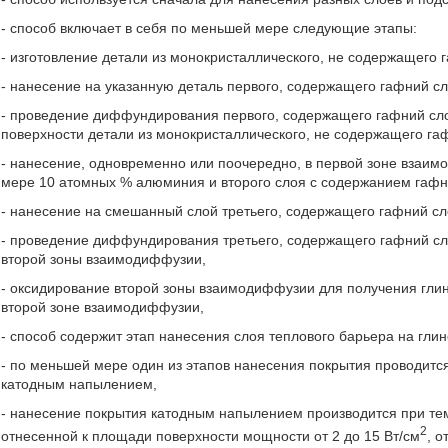
- способ включает в себя по меньшей мере следующие этапы:
- изготовление детали из монокристаллического, не содержащего 
- нанесение на указанную деталь первого, содержащего гафний сл
- проведение диффундирования первого, содержащего гафний сл
поверхности детали из монокристаллического, не содержащего га
- нанесение, одновременно или поочередно, в первой зоне взаи
мере 10 атомных % алюминия и второго слоя с содержанием гафн
- нанесение на смешанный слой третьего, содержащего гафний сл
- проведение диффундирования третьего, содержащего гафний сл
второй зоны взаимодиффузии,
- оксидирование второй зоны взаимодиффузии для получения гли
второй зоне взаимодиффузии,
- способ содержит этап нанесения слоя теплового барьера на гл
- по меньшей мере один из этапов нанесения покрытия проводитс
катодным напылением,
- нанесение покрытия катодным напылением производится при темп
2
отнесенной к площади поверхности мощности от 2 до 15 Вт/см
, о