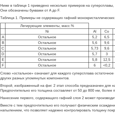
Ниже в таблице 1 приведено несколько примеров на суперсплавы,
Они обозначены буквами от А до F.
Таблица 1. Примеры не содержащих гафний монокристаллических 
Легирующие элементы, масс.%
Ni
Al
Co
A
Остальное
5,2
6,5
B
Остальное
5,6
9,6
C
Остальное
5,73
9,6
D
Остальное
5,7
3
E
Остальное
5,8
12,5
F
Остальное
6
<0,2
Слово «остальное» означает для каждого суперсплава остаточно
других разных упомянутых компонентов.
Второй, изображенный на фиг. 2 этап способа предназначен для н
Предпочтительно его толщина составляет от 50 до 800 нм, более п
Нанесение первого, содержащего гафний слоя 2 может производи
Вместе с тем предпочтительно его получают физическим осажден
напылением, что позволяет надежно контролировать толщину пок