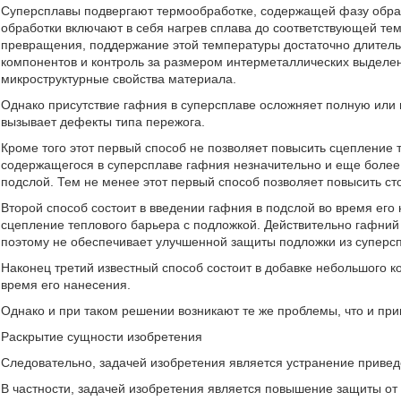
Суперсплавы подвергают термообработке, содержащей фазу обрабо
обработки включают в себя нагрев сплава до соответствующей те
превращения, поддержание этой температуры достаточно длитель
компонентов и контроль за размером интерметаллических выделе
микроструктурные свойства материала.
Однако присутствие гафния в суперсплаве осложняет полную или п
вызывает дефекты типа пережога.
Кроме того этот первый способ не позволяет повысить сцепление 
содержащегося в суперсплаве гафния незначительно и еще более
подслой. Тем не менее этот первый способ позволяет повысить ст
Второй способ состоит в введении гафния в подслой во время его 
сцепление теплового барьера с подложкой. Действительно гафни
поэтому не обеспечивает улучшенной защиты подложки из суперсп
Наконец третий известный способ состоит в добавке небольшого 
время его нанесения.
Однако и при таком решении возникают те же проблемы, что и пр
Раскрытие сущности изобретения
Следовательно, задачей изобретения является устранение привед
В частности, задачей изобретения является повышение защиты от