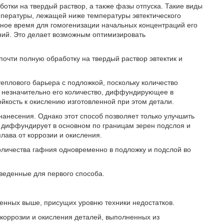
тки на твердый раствор, а также фазы отпуска. Такие виды
мпературы, лежащей ниже температуры эвтектического
ное время для гомогенизации начальных концентраций его
ний. Это делает возможным оптимизировать
очти полную обработку на твердый раствор эвтектик и
теплового барьера с подложкой, поскольку количество
 незначительно его количество, диффундирующее в
ойкость к окислению изготовленной при этом детали.
нанесения. Однако этот способ позволяет только улучшить
й диффундирует в основном по границам зерен подслоя и
лава от коррозии и окисления.
количества гафния одновременно в подложку и подслой во
иведенные для первого способа.
енных выше, присущих уровню техники недостатков.
 коррозии и окисления деталей, выполненных из