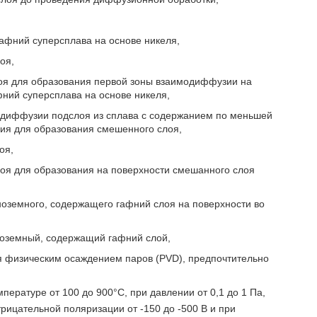
гафний суперсплава на основе никеля,
оя,
оя для образования первой зоны взаимодиффузии на
фний суперсплава на основе никеля,
модиффузии подслоя из сплава с содержанием по меньшей
ия для образования смешенного слоя,
оя,
оя для образования на поверхности смешанного слоя
ноземного, содержащего гафний слоя на поверхности во
иноземный, содержащий гафний слой,
я физическим осаждением паров (PVD), предпочтительно
ературе от 100 до 900°С, при давлении от 0,1 до 1 Па,
трицательной поляризации от -150 до -500 В и при