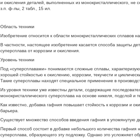
и окисления деталей, выполненных из монокристаллического, не с
з.п. ф-лы, 2 табл., 15 ил.
Область техники
Изобретение относится к области монокристаллических сплавов на
В частности, настоящее изобретение касается способа защиты де
суперсплава от коррозии и окисления.
Уровень техники
Под «суперсплавами» понимаются сложные сплавы, характеризую
хорошей стойкостью к окислению, коррозии, текучести и циклическ
Такие суперсплавы находят специальное применение в производс
Из уровня техники уже известны детали, содержащие последовате
монокристаллического суперсплава на основе никеля, подслой и т
Как известно, добавка гафния повышает стойкость к коррозии и ок
барьера.
Существует множество способов введения гафния в упомянутую д
Первый способ состоит в добавке небольшого количества гафния не
суперсплава, образующего эту подложку. Однако это усложняет об