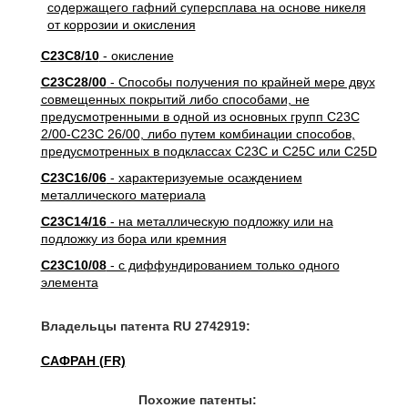
C23C8/10
- окисление
C23C28/00
- Способы получения по крайней мере двух
совмещенных покрытий либо способами, не
предусмотренными в одной из основных групп C23C
2/00-C23C 26/00, либо путем комбинации способов,
предусмотренных в подклассах C23C и C25C или C25D
C23C16/06
- характеризуемые осаждением
металлического материала
C23C14/16
- на металлическую подложку или на
подложку из бора или кремния
C23C10/08
- с диффундированием только одного
элемента
Владельцы патента RU 2742919:
САФРАН (FR)
Похожие патенты: