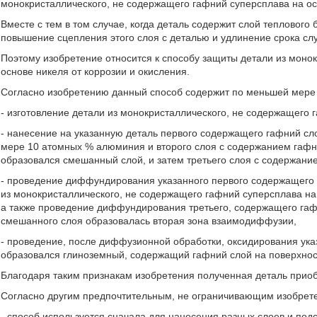
монокристаллического, не содержащего гафний суперсплава на ос
Вместе с тем в том случае, когда деталь содержит слой теплового
повышение сцепления этого слоя с деталью и удлинение срока сл
Поэтому изобретение относится к способу защиты детали из моно
основе никеля от коррозии и окисления.
Согласно изобретению данный способ содержит по меньшей мере
- изготовление детали из монокристаллического, не содержащего 
- нанесение на указанную деталь первого содержащего гафний сл
мере 10 атомных % алюминия и второго слоя с содержанием гафн
образовался смешанный слой, и затем третьего слоя с содержани
- проведение диффундирования указанного первого содержащего г
из монокристаллического, не содержащего гафний суперсплава н
а также проведение диффундирования третьего, содержащего гаф
смешанного слоя образовалась вторая зона взаимодиффузии,
- проведение, после диффузионной обработки, оксидирования ук
образовался глиноземный, содержащий гафний слой на поверхнос
Благодаря таким признакам изобретения полученная деталь приоб
Согласно другим предпочтительным, не ограничивающим изобретен
- способ используется сначала для нанесения разных слоев и по