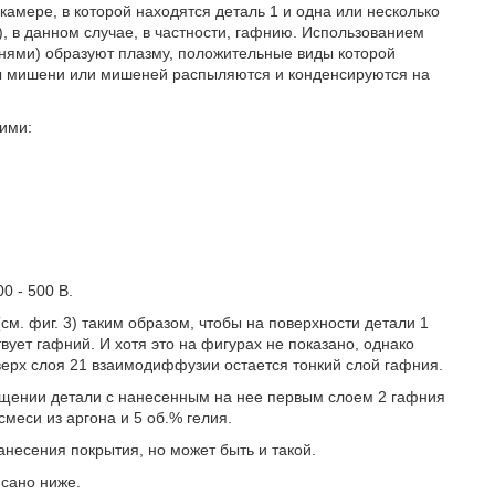
амере, в которой находятся деталь 1 и одна или несколько
 в данном случае, в частности, гафнию. Использованием
нями) образуют плазму, положительные виды которой
мы мишени или мишеней распыляются и конденсируются на
ими:
0 - 500 В.
м. фиг. 3) таким образом, чтобы на поверхности детали 1
ует гафний. И хотя это на фигурах не показано, однако
верх слоя 21 взаимодиффузии остается тонкий слой гафния.
щении детали с нанесенным на нее первым слоем 2 гафния
смеси из аргона и 5 об.% гелия.
несения покрытия, но может быть и такой.
сано ниже.