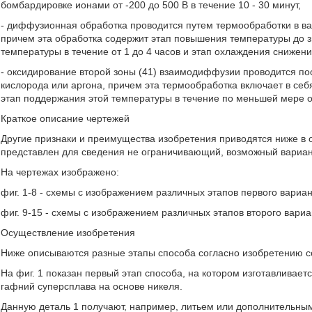
бомбардировке ионами от -200 до 500 В в течение 10 - 30 минут,
- диффузионная обработка проводится путем термообработки в вак
причем эта обработка содержит этап повышения температуры до з
температуры в течение от 1 до 4 часов и этап охлаждения снижен
- оксидирование второй зоны (41) взаимодиффузии проводится п
кислорода или аргона, причем эта термообработка включает в себ
этап поддержания этой температуры в течение по меньшей мере о
Краткое описание чертежей
Другие признаки и преимущества изобретения приводятся ниже в 
представлен для сведения не ограничивающий, возможный вариа
На чертежах изображено:
фиг. 1-8 - схемы с изображением различных этапов первого вариа
фиг. 9-15 - схемы с изображением различных этапов второго вари
Осуществление изобретения
Ниже описываются разные этапы способа согласно изобретению с
На фиг. 1 показан первый этап способа, на котором изготавливает
гафний суперсплава на основе никеля.
Данную деталь 1 получают, например, литьем или дополнительн