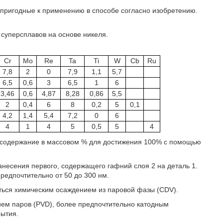
 пригодные к применению в способе согласно изобретению.
суперсплавов на основе никеля.
Cr
Mo
Re
Ta
Ti
W
Cb
Ru
7,8
2
0
7,9
1,1
5,7
6,5
0,6
3
6,5
1
6
3,46
0,6
4,87
8,28
0,86
5,5
2
0,4
6
8
0,2
5
0,1
4,2
1,4
5,4
7,2
0
6
4
1
4
5
0,5
5
4
е содержание в массовом % для достижения 100% с помощью
анесения первого, содержащего гафний слоя 2 на деталь 1.
редпочтительно от 50 до 300 нм.
ться химическим осаждением из паровой фазы (CDV).
ием паров (PVD), более предпочтительно катодным
рытия.