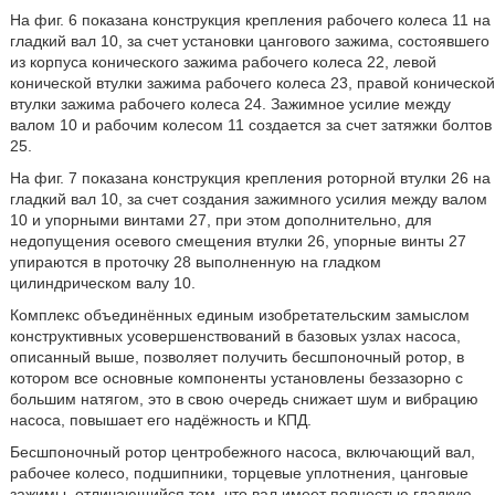
На фиг. 6 показана конструкция крепления рабочего колеса 11 на
гладкий вал 10, за счет установки цангового зажима, состоявшего
из корпуса конического зажима рабочего колеса 22, левой
конической втулки зажима рабочего колеса 23, правой конической
втулки зажима рабочего колеса 24. Зажимное усилие между
валом 10 и рабочим колесом 11 создается за счет затяжки болтов
25.
На фиг. 7 показана конструкция крепления роторной втулки 26 на
гладкий вал 10, за счет создания зажимного усилия между валом
10 и упорными винтами 27, при этом дополнительно, для
недопущения осевого смещения втулки 26, упорные винты 27
упираются в проточку 28 выполненную на гладком
цилиндрическом валу 10.
Комплекс объединённых единым изобретательским замыслом
конструктивных усовершенствований в базовых узлах насоса,
описанный выше, позволяет получить бесшпоночный ротор, в
котором все основные компоненты установлены беззазорно с
большим натягом, это в свою очередь снижает шум и вибрацию
насоса, повышает его надёжность и КПД.
Бесшпоночный ротор центробежного насоса, включающий вал,
рабочее колесо, подшипники, торцевые уплотнения, цанговые
зажимы, отличающийся тем, что вал имеет полностью гладкую