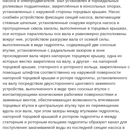
насоса и электродвигателя. Вал установлен в тороидальных
роликовых подшипниках, закреплённых в консольных опорах,
установленных с наружной стороны торцевых крышек. Насос
снабжён устройством фиксации секций насоса, включающим
стяжные шпильки, установленные снаружи корпуса насоса и
пропущенные сквозь каналы, выполненные в торцевых крышках,
оси которых параллельны оси вала и равномерно расположены
вокруг нее, устройством разгрузки вала от осевой силы,
выполненным в виде гидропяты, содержащей две соосные
втулки, установленные с радиальным зазором в зоне
прохождения вала через напорную торцевую крышку, одна из
которых жестко закреплена на валу, а другая - на напорной
торцевой крышке, статорного и роторного кольца, закрепленных с
помощью штифтов соответственно на наружной поверхности
напорной торцевой крышки и роторе гидропяты, установленного
на валу посредством двухстороннего цангового зажимного
устройства, выполненного в виде трех соосных втулок с
контактирующими коническими рабочими поверхностями и
зажимных винтов, обеспечивающих возможность втягивания
торцевых втулок в центральную втулку при их перемещении
вдоль оси вала, при этом зазоры между втулками гидропяты,
напорной торцевой крышкой и ротором гидропяты и между
статорным и роторным кольцами гидропяты образуют канал для
поступления закачиваемой воды из последней секции насоса в