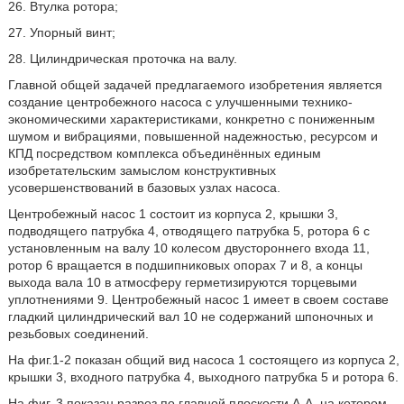
26. Втулка ротора;
27. Упорный винт;
28. Цилиндрическая проточка на валу.
Главной общей задачей предлагаемого изобретения является
создание центробежного насоса с улучшенными технико-
экономическими характеристиками, конкретно с пониженным
шумом и вибрациями, повышенной надежностью, ресурсом и
КПД посредством комплекса объединённых единым
изобретательским замыслом конструктивных
усовершенствований в базовых узлах насоса.
Центробежный насос 1 состоит из корпуса 2, крышки 3,
подводящего патрубка 4, отводящего патрубка 5, ротора 6 с
установленным на валу 10 колесом двустороннего входа 11,
ротор 6 вращается в подшипниковых опорах 7 и 8, а концы
выхода вала 10 в атмосферу герметизируются торцевыми
уплотнениями 9. Центробежный насос 1 имеет в своем составе
гладкий цилиндрический вал 10 не содержаний шпоночных и
резьбовых соединений.
На фиг.1-2 показан общий вид насоса 1 состоящего из корпуса 2,
крышки 3, входного патрубка 4, выходного патрубка 5 и ротора 6.
На фиг. 3 показан разрез по главной плоскости А-А, на котором