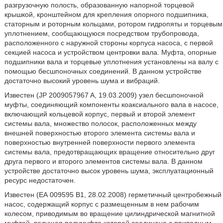
разгрузочную полость, образованную напорной торцевой
крышкой, кронштейном для крепления опорного подшипника,
статорным и роторным кольцами, ротором гидропяты и торцевым
уплотнением, сообщающуюся посредством трубопровода,
расположенного с наружной стороны корпуса насоса, с первой
секцией насоса и устройством центровки вала. Муфта, опорные
подшипники вала и торцевые уплотнения установлены на валу с
помощью бесшпоночных соединений. В данном устройстве
достаточно высокий уровень шума и вибраций.
Известен (JP 2009057967 A, 19.03.2009) узел бесшпоночной
муфты, соединяющий компоненты коаксиального вала в насосе,
включающий кольцевой корпус, первый и второй элемент
системы вала, множество полосок, расположенных между
внешней поверхностью второго элемента системы вала и
поверхностью внутренней поверхности первого элемента
системы вала, предотвращающих вращение относительно друг
друга первого и второго элементов системы вала. В данном
устройстве достаточно высок уровень шума, эксплуатационный
ресурс недостаточен.
Известен (ЕА 009595 В1, 28.02.2008) герметичный центробежный
насос, содержащий корпус с размещенным в нем рабочим
колесом, приводимым во вращение цилиндрической магнитной