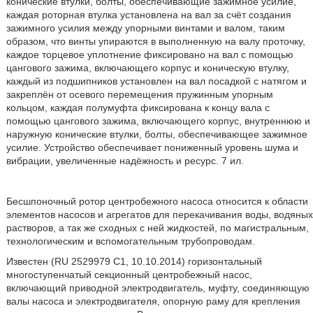
конические втулки, болты, обеспечивающие зажимное усилие,
каждая роторная втулка установлена на вал за счёт создания
зажимного усилия между упорными винтами и валом, таким
образом, что винты упираются в выполненную на валу проточку,
каждое торцевое уплотнение фиксировано на вал с помощью
цангового зажима, включающего корпус и коническую втулку,
каждый из подшипников установлен на вал посадкой с натягом и
закреплён от осевого перемещения пружинным упорным
кольцом, каждая полумуфта фиксирована к концу вала с
помощью цангового зажима, включающего корпус, внутреннюю и
наружную конические втулки, болты, обеспечивающее зажимное
усилие. Устройство обеспечивает пониженный уровень шума и
вибрации, увеличенные надёжность и ресурс. 7 ил.
Бесшпоночный ротор центробежного насоса относится к области
элементов насосов и агрегатов для перекачивания воды, водяных
растворов, а так же сходных с ней жидкостей, по магистральным,
технологическим и вспомогательным трубопроводам.
Известен (RU 2529979 C1, 10.10.2014) горизонтальный
многоступенчатый секционный центробежный насос,
включающий приводной электродвигатель, муфту, соединяющую
валы насоса и электродвигателя, опорную раму для крепления