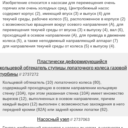
Изобретение относится к насосам для перемещения очень
горячих или очень холодных сред. Центробежный насос
содержит корпус (2), имеющий впуск (3) и выпуск (4) для
текучей среды, рабочее колесо (5), расположенное в корпусе (2)
с возможностью вращения вокруг осевого направления (А), для
перемещения текучей среды от впуска (3) к выпуску (4), вал (6),
проходящий в осевом направлении (А), для привода в движение
колеса (5), а также неподвижный направляющий аппарат (7)
для направления текучей среды от колеса (5) к выпуску (4).
Пластически деформирующийся
кольцевой обтекатель ступицы лопаточного колеса газовой
турбины
// 2737272
Кольцевой обтекатель (10) лопаточного колеса (80),
содержащий проходящую в осевом направлении кольцевую
стенку (10А), при этом указанная стенка (10А) имеет множество
вырезов (12), выполненных в осевом направлении, причем
каждый вырез (12) выполнен с возможностью захождения в него
передней кромки (82А) или задней кромки лопатки (82).
Насосный узел
// 2737063
Группа изобретений относится к насосным узлам, в частности к