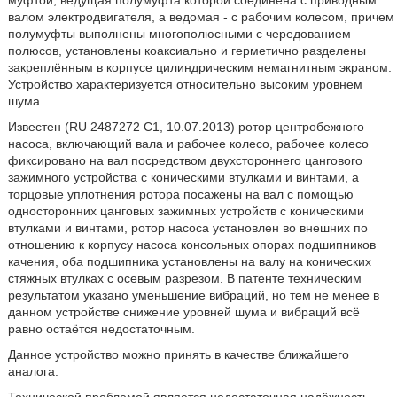
муфтой, ведущая полумуфта которой соединена с приводным
валом электродвигателя, а ведомая - с рабочим колесом, причем
полумуфты выполнены многополюсными с чередованием
полюсов, установлены коаксиально и герметично разделены
закреплённым в корпусе цилиндрическим немагнитным экраном.
Устройство характеризуется относительно высоким уровнем
шума.
Известен (RU 2487272 C1, 10.07.2013) ротор центробежного
насоса, включающий вала и рабочее колесо, рабочее колесо
фиксировано на вал посредством двухстороннего цангового
зажимного устройства с коническими втулками и винтами, а
торцовые уплотнения ротора посажены на вал с помощью
односторонних цанговых зажимных устройств с коническими
втулками и винтами, ротор насоса установлен во внешних по
отношению к корпусу насоса консольных опорах подшипников
качения, оба подшипника установлены на валу на конических
стяжных втулках с осевым разрезом. В патенте техническим
результатом указано уменьшение вибраций, но тем не менее в
данном устройстве снижение уровней шума и вибраций всё
равно остаётся недостаточным.
Данное устройство можно принять в качестве ближайшего
аналога.