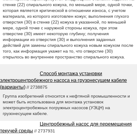
стенке (22) спирального кожуха, по меньшей мере, одной точки,
которая является критической в отношении износа, с учетом
материала, из которого изготовлен кожух; выполнения глухого
отверстия (30) в стенке (22) кожуха в указанной, по меньшей
мере, одной точке с наружной стороны кожуха, при этом
отверстие (30) имеет некоторую глубину; получения
информации из отверстия (30) и выполнения заданных
действий для замены спирального кожуха новым кожухом после
того, как информация укажет на то, что отверстие (30)
открылось во внутреннее пространство спирального кожуха.
Способ монтажа установки
электроцентробежного насоса на грузонесущем кабеле
(варианты)
// 2738875
Группа изобретений относится к нефтяной промышленности и
может быть использована для монтажа установок
электроцентробежных погружных насосов (УЭЦН) на
грузонесущем кабеле.
Центробежный насос для перемещения
текучей среды
// 2737931