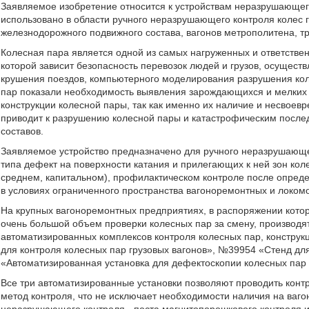
Заявляемое изобретение относится к устройствам неразрушающего
использовано в области ручного неразрушающего контроля колес гр
железнодорожного подвижного состава, вагонов метрополитена, тр
Колесная пара является одной из самых нагруженных и ответстве
которой зависит безопасность перевозок людей и грузов, осущес
крушения поездов, компьютерного моделирования разрушения ко
пар показали необходимость выявления зарождающихся и мелких
конструкции колесной пары, так как именно их наличие и несвоев
приводит к разрушению колесной пары и катастрофическим после
составов.
Заявляемое устройство предназначено для ручного неразрушающ
типа дефект на поверхности катания и прилегающих к ней зон кол
среднем, капитальном), профилактическом контроле после определ
в условиях ограниченного пространства вагоноремонтных и локо
На крупных вагоноремонтных предприятиях, в распоряжении кото
очень большой объем проверки колесных пар за смену, производя
автоматизированных комплексов контроля колесных пар, констру
для контроля колесных пар грузовых вагонов», №39954 «Стенд дл
«Автоматизированная установка для дефектоскопии колесных пар 
Все три автоматизированные установки позволяют проводить контр
метод контроля, что не исключает необходимости наличия на ваг