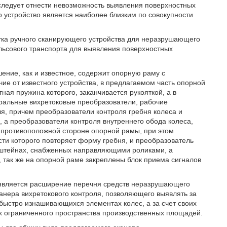
 следует отнести невозможность выявления поверхностных
то устройство является наиболее близким по совокупности
тка ручного сканирующего устройства для неразрушающего
ельсового транспорта для выявления поверхностных
ение, как и известное, содержит опорную раму с
чие от известного устройства, в предлагаемом часть опорной
ная пружина которого, заканчивается рукояткой, а в
ральные вихретоковые преобразователи, рабочие
ля, причем преобразователи контроля гребня колеса и
 а преобразователи контроля внутреннего обода колеса,
 противоположной стороне опорной рамы, при этом
сти которого повторяет форму гребня, и преобразователь
нштейнах, снабженных направляющими роликами, а
, так же на опорной раме закреплены блок приема сигналов
является расширение перечня средств неразрушающего
канера вихретокового контроля, позволяющего выявлять за
быстро изнашивающихся элементах колес, а за счет своих
ях ограниченного пространства производственных площадей.