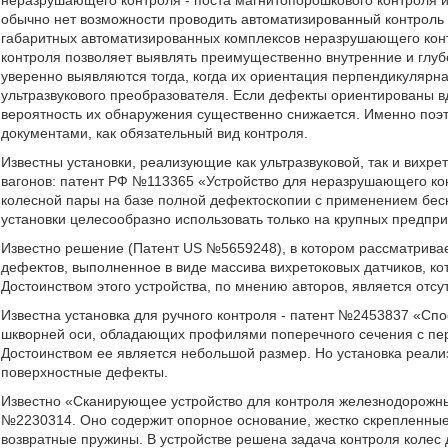
неразрушающего контроля - поста магнитопорошкового контроля и
обычно нет возможности проводить автоматизированный контроль к
габаритных автоматизированных комплексов неразрушающего контр
контроля позволяет выявлять преимущественно внутренние и глуб
уверенно выявляются тогда, когда их ориентация перпендикулярн
ультразвукового преобразователя. Если дефекты ориентированы в
вероятность их обнаружения существенно снижается. Именно поэ
документами, как обязательный вид контроля.
Известны установки, реализующие как ультразвуковой, так и вих
вагонов: патент РФ №113365 «Устройство для неразрушающего ко
колесной пары на базе полной дефектоскопии с применением бес
установки целесообразно использовать только на крупных предпри
Известно решение (Патент US №5659248), в котором рассматривае
дефектов, выполненное в виде массива вихретоковых датчиков, к
Достоинством этого устройства, по мнению авторов, является отс
Известна установка для ручного контроля - патент №2453837 «Сп
шкворней оси, обладающих профилями поперечного сечения с п
Достоинством ее является небольшой размер. Но установка реализ
поверхностные дефекты.
Известно «Сканирующее устройство для контроля железнодорожны
№2230314. Оно содержит опорное основание, жестко скрепленные 
возвратные пружины. В устройстве решена задача контроля колес 