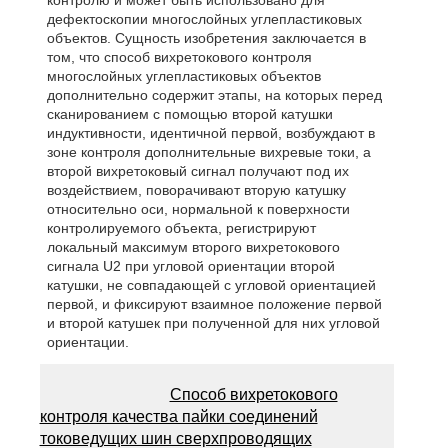
контролю и может быть использовано для
дефектоскопии многослойных углепластиковых
объектов. Сущность изобретения заключается в
том, что способ вихретокового контроля
многослойных углепластиковых объектов
дополнительно содержит этапы, на которых перед
сканированием с помощью второй катушки
индуктивности, идентичной первой, возбуждают в
зоне контроля дополнительные вихревые токи, а
второй вихретоковый сигнал получают под их
воздействием, поворачивают вторую катушку
относительно оси, нормальной к поверхности
контролируемого объекта, регистрируют
локальный максимум второго вихретокового
сигнала U2 при угловой ориентации второй
катушки, не совпадающей с угловой ориентацией
первой, и фиксируют взаимное положение первой
и второй катушек при полученной для них угловой
ориентации.
Способ вихретокового
контроля качества пайки соединений
токоведущих шин сверхпроводящих