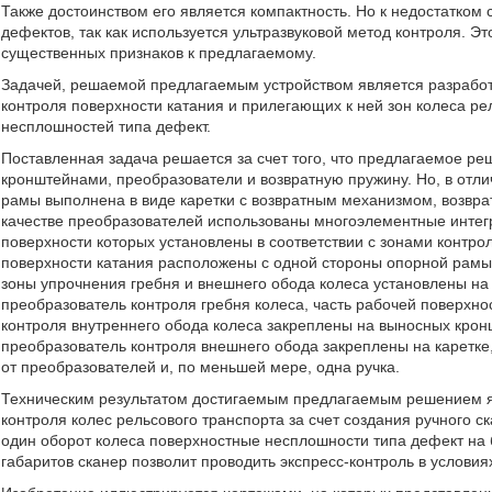
Также достоинством его является компактность. Но к недостатком
дефектов, так как используется ультразвуковой метод контроля. Э
существенных признаков к предлагаемому.
Задачей, решаемой предлагаемым устройством является разрабо
контроля поверхности катания и прилегающих к ней зон колеса р
несплошностей типа дефект.
Поставленная задача решается за счет того, что предлагаемое реш
кронштейнами, преобразователи и возвратную пружину. Но, в отли
рамы выполнена в виде каретки с возвратным механизмом, возврат
качестве преобразователей использованы многоэлементные интег
поверхности которых установлены в соответствии с зонами контро
поверхности катания расположены с одной стороны опорной рамы,
зоны упрочнения гребня и внешнего обода колеса установлены на
преобразователь контроля гребня колеса, часть рабочей поверхно
контроля внутреннего обода колеса закреплены на выносных кро
преобразователь контроля внешнего обода закреплены на каретке
от преобразователей и, по меньшей мере, одна ручка.
Техническим результатом достигаемым предлагаемым решением 
контроля колес рельсового транспорта за счет создания ручного с
один оборот колеса поверхностные несплошности типа дефект на 
габаритов сканер позволит проводить экспресс-контроль в услови