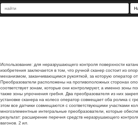
Н
Использование: для неразрушающего контроля поверхности катани
изобретения заключается в том, что ручной сканер состоит из опо
механизмом, заканчивающимся рукояткой, за которую оператор отт
Преобразователи расположены на противоположных сторонах опо
соответствует зонам, которые они контролируют, а именно зоны по
также зоны упрочнения гребня. Два преобразователя из них закр
установке сканера на колесо оператор совмещает оба ролика с гр
этом все датчики совмещаются с соответствующими участками кол
многоэлементные интегральные преобразователи, которые обеспе
результат: расширение перечня средств неразрушающего контроля
вагонов. 2 ил.