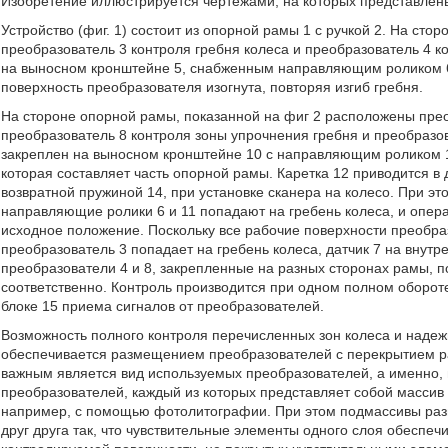
Изобретение иллюстрируется чертежами, на которых представлен
Устройство (фиг. 1) состоит из опорной рамы 1 с ручкой 2. На сто
преобразователь 3 контроля гребня колеса и преобразователь 4 к
на выносном кронштейне 5, снабженным направляющим роликом 6.
поверхность преобразователя изогнута, повторяя изгиб гребня.
На стороне опорной рамы, показанной на фиг 2 расположены прео
преобразователь 8 контроля зоны упрочнения гребня и преобразо
закреплен на выносном кронштейне 10 с направляющим роликом 11
которая составляет часть опорной рамы. Каретка 12 приводится в
возвратной пружиной 14, при установке сканера на колесо. При эт
направляющие ролики 6 и 11 попадают на гребень колеса, и операт
исходное положение. Поскольку все рабочие поверхности преобраз
преобразователь 3 попадает на гребень колеса, датчик 7 на внутр
преобразователи 4 и 8, закрепленные на разных сторонах рамы, п
соответственно. Контроль производится при одном полном обороте
блоке 15 приема сигналов от преобразователей.
Возможность полного контроля перечисленных зон колеса и надеж
обеспечивается размещением преобразователей с перекрытием ра
важным является вид используемых преобразователей, а именно,
преобразователей, каждый из которых представляет собой массив
например, с помощью фотолитографии. При этом подмассивы разн
друг друга так, что чувствительные элементы одного слоя обеспеч