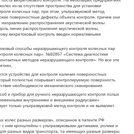
 поста вихретокового контроля. На небольших предприятиях
олес из-за отсутствия пространства для установки
оля колесных пар, при этом, ультразвуковой метод
окие поверхностные дефекты объекта контроля, причем они
а направлению распространения акустической волны
доль линии распространения акустической волны,
тому вихретоковый контроль введен нормативными
ретоковый способы неразрушающего контроля колесных пар
нтроля колесных пар», №82857 «Система диагностики
контактных методов неразрушающего контроля». Но все эти
ятиях,
тся устройство для контроля наличия поверхностных
оторый полностью покрывает контролируемую поверхность.
утствие необходимости механического сканирования.
особ и прибор для ручного неразрушающего контроля полых
еременными внутренними и внешними радиусами».
ует только ультразвуковой метод контроля и не выявляет
х колес разных размеров», описанное в патенте РФ
с ним кронштейны с ультразвуковыми датчиками, ролики и
для разных видов транспорта, т.е имеющих разные размеры.