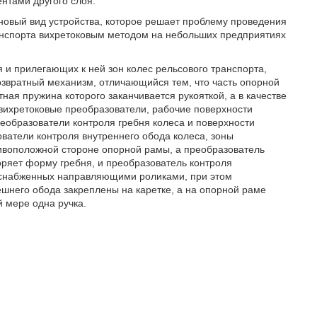
нтами другого слоя.
 новый вид устройства, которое решает проблему проведения
анспорта вихретоковым методом на небольших предприятиях
 и прилегающих к ней зон колес рельсового транспорта,
звратный механизм, отличающийся тем, что часть опорной
ная пружина которого заканчивается рукояткой, а в качестве
ихретоковые преобразователи, рабочие поверхности
реобразователи контроля гребня колеса и поверхности
ватели контроля внутреннего обода колеса, зоны
тивоположной стороне опорной рамы, а преобразователь
торяет форму гребня, и преобразователь контроля
, снабженных направляющими роликами, при этом
ешнего обода закреплены на каретке, а на опорной раме
 мере одна ручка.