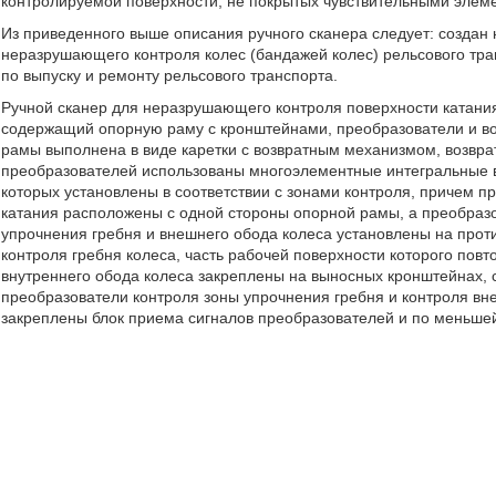
контролируемой поверхности, не покрытых чувствительными элеме
Из приведенного выше описания ручного сканера следует: создан
неразрушающего контроля колес (бандажей колес) рельсового тр
по выпуску и ремонту рельсового транспорта.
Ручной сканер для неразрушающего контроля поверхности катания
содержащий опорную раму с кронштейнами, преобразователи и во
рамы выполнена в виде каретки с возвратным механизмом, возврат
преобразователей использованы многоэлементные интегральные в
которых установлены в соответствии с зонами контроля, причем п
катания расположены с одной стороны опорной рамы, а преобразо
упрочнения гребня и внешнего обода колеса установлены на про
контроля гребня колеса, часть рабочей поверхности которого пов
внутреннего обода колеса закреплены на выносных кронштейнах
преобразователи контроля зоны упрочнения гребня и контроля вн
закреплены блок приема сигналов преобразователей и по меньшей