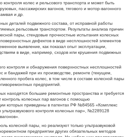
 контроля колес и рельсового транспорта и может быть
узовых, пассажирских вагонов, тягового и мотор-вагонного
амвая и др.
нных деталей подвижного состава, от исправной работы
твляемых.рельсовым транспортом. Результаты анализа причин
лесной пары, стендовые прочностные испытания колесных
 поверхностных дефектов в виде несплошностей элементов
ременное выявление, как показал опыт эксплуатации,
дствиям в виде, например, сходов или крушения подвижных
его контроля и обнаружения поверхностных несплошностей
ес и бандажей при их производстве, ремонте (текущем,
енного пробега колес, в том числе в составе колесной пары
мотиворемонтных предприятий.
рых находятся большие ремонтные пространства и требуется
т контроль колесных пар вагонов с помощью
кции которых приведены в патентах РФ №84565 «Комплекс
я ультразвукового контроля колесных пар», №2289128
вагонов».
оль колесной пары, но реализуют только ультразвуковой
оноремонтном предприятии других обязательных методов