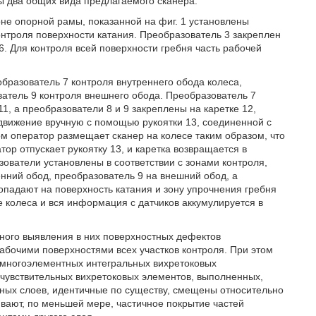
ы два общих вида предлагаемого сканера.
роне опорной рамы, показанной на фиг. 1 установлены
онтроля поверхности катания. Преобразователь 3 закреплен
 Для контроля всей поверхности гребня часть рабочей
бразователь 7 контроля внутреннего обода колеса,
ватель 9 контроля внешнего обода. Преобразователь 7
, а преобразователи 8 и 9 закреплены на каретке 12,
 движение вручную с помощью рукоятки 13, соединенной с
ом оператор размещает сканер на колесе таким образом, что
ор отпускает рукоятку 13, и каретка возвращается в
ователи установлены в соответствии с зонами контроля,
енний обод, преобразователь 9 на внешний обод, а
опадают на поверхность катания и зону упрочнения гребня
 колеса и вся информация с датчиков аккумулируется в
ного выявления в них поверхностных дефектов
бочими поверхностями всех участков контроля. При этом
 многоэлементных интегральных вихретоковых
 чувствительных вихретоковых элементов, выполненных,
ых слоев, идентичные по существу, смещены относительно
ивают, по меньшей мере, частичное покрытие частей