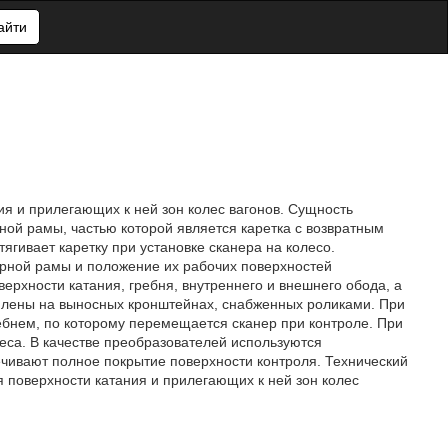
айти
я и прилегающих к ней зон колес вагонов. Сущность
рной рамы, частью которой является каретка с возвратным
ягивает каретку при установке сканера на колесо.
рной рамы и положение их рабочих поверхностей
верхности катания, гребня, внутреннего и внешнего обода, а
еплены на выносных кронштейнах, снабженных роликами. При
ебнем, по которому перемещается сканер при контроле. При
еса. В качестве преобразователей используются
чивают полное покрытие поверхности контроля. Технический
 поверхности катания и прилегающих к ней зон колес