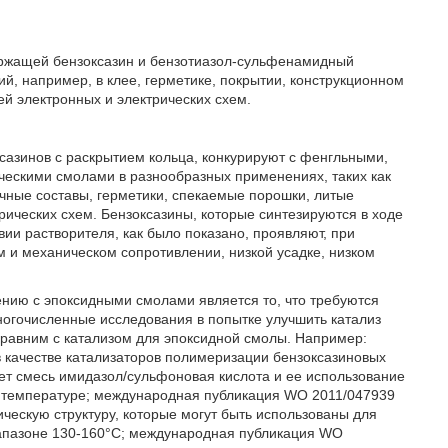
держащей бензоксазин и бензотиазол-сульфенамидный
й, например, в клее, герметике, покрытии, конструкционном
й электронных и электрических схем.
сазинов с раскрытием кольца, конкурируют с фенгльными,
ескими смолами в разнообразных применениях, таких как
ные составы, герметики, спекаемые порошки, литые
ических схем. Бензоксазины, которые синтезируются в ходе
вии растворителя, как было показано, проявляют, при
 и механическом сопротивлении, низкой усадке, низком
ению с эпоксидными смолами является то, что требуются
ногочисленные исследования в попытке улучшить катализ
сравним с катализом для эпоксидной смолы. Например:
 качестве катализаторов полимеризации бензоксазиновых
т смесь имидазол/сульфоновая кислота и ее использование
й температуре; международная публикация WO 2011/047939
ескую структуру, которые могут быть использованы для
иапазоне 130-160°С; международная публикация WO