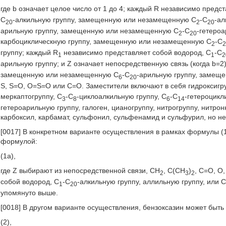
где b означает целое число от 1 до 4; каждый R независимо пре
С
-алкильную группу, замещенную или незамещенную С
-С
-ал
20
2
20
арильную группу, замещенную или незамещенную С
-С
-гетеро
2
20
карбоциклическную группу, замещенную или незамещенную С
-С
2
группу; каждый R
независимо представляет собой водород, С
-С
1
1
2
арильную группу; и Z означает непосредственную связь (когда b
замещенную или незамещенную С
-С
-арильную группу, замещ
6
20
S, S=O, O=S=O или C=O. Заместители включают в себя гидроксигру
меркаптогруппу, С
-С
-циклоалкильную группу, С
-С
-гетероцикл
3
8
6
14
гетероарильную группу, галоген, цианогруппу, нитрогруппу, нитрон
карбоксил, карбамат, сульфонил, сульфенамид и сульфурил, но не
[0017] В конкретном варианте осуществления в рамках формулы (
формулой:
(1а),
где Z выбирают из непосредственной связи, CH
, C(CH
)
, C=O, O
2
3
2
собой водород, С
-С
-алкильную группу, аллильную группу, или 
1
20
упомянуто выше.
[0018] В другом варианте осуществления, бензоксазин может бы
(2),