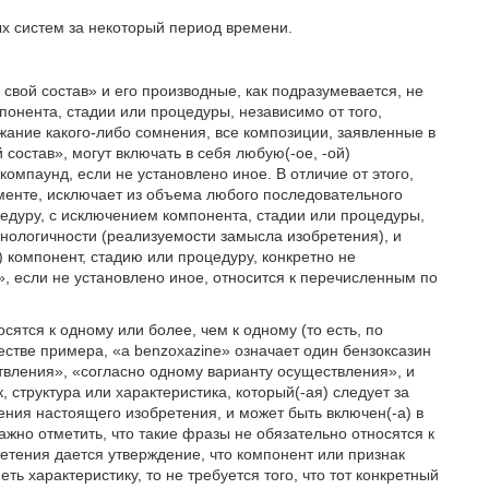
ых систем за некоторый период времени.
свой состав» и его производные, как подразумевается, не
понента, стадии или процедуры, независимо от того,
ежание какого-либо сомнения, все композиции, заявленные в
остав», могут включать в себя любую(-ое, -ой)
компаунд, если не установлено иное. В отличие от этого,
менте, исключает из объема любого последовательного
едуру, с исключением компонента, стадии или процедуры,
нологичности (реализуемости замысла изобретения), и
 компонент, стадию или процедуру, конкретно не
, если не установлено иное, относится к перечисленным по
сятся к одному или более, чем к одному (то есть, по
естве примера, «a benzoxazine» означает один бензоксазин
твления», «согласно одному варианту осуществления», и
, структура или характеристика, который(-ая) следует за
ения настоящего изобретения, и может быть включен(-а) в
жно отметить, что такие фразы не обязательно относятся к
етения дается утверждение, что компонент или признак
ь характеристику, то не требуется того, что тот конкретный