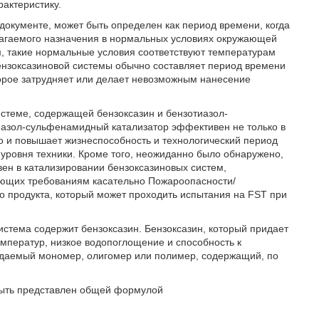
актеристику.
документе, может быть определен как период времени, когда
олагаемого назначения в нормальных условиях окружающей
, такие нормальные условия соответствуют температурам
ензоксазиновой системы обычно составляет период времени
торое затрудняет или делает невозможным нанесение
истеме, содержащей бензоксазин и бензотиазол-
иазол-сульфенамидный катализатор эффективен не только в
о и повышает жизнеспособность и технологический период
уровня техники. Кроме того, неожиданно было обнаружено,
ен в катализировании бензоксазиновых систем,
ающих требованиям касательно Пожароопасности/
о продукта, который может проходить испытания на FST при
истема содержит бензоксазин. Бензоксазин, который придает
емператур, низкое водопоглощение и способность к
ждаемый мономер, олигомер или полимер, содержащий, по
 быть представлен общей формулой