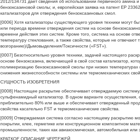
2012/134731 дает сведения об использовании первичного амина 
бензоксазиновой смолы; и, европейская заявка на патент EP 2336
катализаторов для отверждения бензоксазиновых смол.
[0006] Хотя катализаторы существующего уровня техники могут б
или периода времени отверждения систем на основе бензоксазин
времени действия этих систем. Кроме того, система на основе от
температуру стеклования, а также свойства, которые не отвечают
возгоранию)/Дымовыделения/Токсичности («FST»).
[0007] Безотносительно уровня техники, задачей настоящего рас
основе бензоксазина, включающей в свой состав катализатор, к
полимеризацию бензоксазиновой смолы при низких температурах и
снижения жизнеспособности системы или термомеханических свой
СУЩНОСТЬ ИЗОБРЕТЕНИЯ
[0008] Настоящее раскрытие обеспечивает отверждаемую систему,
сульфенамидный катализатор. В одном варианте осуществления, 
приблизительно 80% или выше и обеспечивает отвержденный про
свойства касательно FST и термомеханические свойства.
[0009] Отверждаемая система согласно настоящему раскрытию мож
покрытии, клее, герметике или конструкционном композитном мат
промышленности, таких как авиакосмическая, автомобильная или
КРАТКОЕ ОПИСАНИЕ ЧЕРТЕЖЕЙ