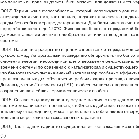
компонент или признак должен быть включен или должен иметь хар
[0013] Термин «жизнеспособность», который используют в данном 
отверждаемая система, как правило, подходит для своего предп
среды без особых мер предосторожности. Для большинства систем
переработки вплоть до 120°С. Жизнеспособность отверждаемой б
до момента возникновения гелеобразования или затвердения, ко
системы.
[0014] Настоящее раскрытие в целом относится к отверждаемой с
сульфенамид. Авторы заявки неожиданно обнаружили, что бензот
снижении энергии, необходимой для отверждения бензоксазина, н
времени системы по сравнению с катализаторами существующего 
что бензотиазол-сульфенамидный катализатор особенно эффектив
предназначенных для обеспечения рабочих характеристик, отвеч
Дымовыделения/Токсичности (FST), с обеспечением отвержденног
сохранении важнейших термомеханических свойств.
[0015] Согласно одному варианту осуществления, отверждаемая с
системе механическую прочность, стойкость к действию высоких т
тепловому отверждению, может представлять собой любой отвер
меньшей мере, один бензоксазиновый фрагмент.
[0016] Так, в одном варианте осуществления, бензоксазин может
(1),