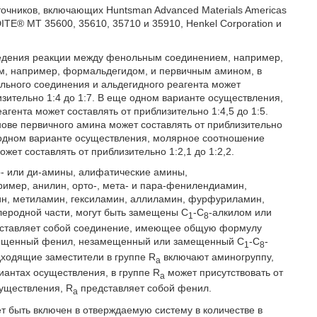
точников, включающих Huntsman Advanced Materials Americas
TE® MT 35600, 35610, 35710 и 35910, Henkel Corporation и
оведения реакции между фенольным соединением, например,
, например, формальдегидом, и первичным амином, в
льного соединения и альдегидного реагента может
лизительно 1:4 до 1:7. В еще одном варианте осуществления,
ента может составлять от приблизительно 1:4,5 до 1:5.
ове первичного амина может составлять от приблизительно
ще одном варианте осуществления, молярное соотношение
ет составлять от приблизительно 1:2,1 до 1:2,2.
- или ди-амины, алифатические амины,
имер, анилин, орто-, мета- и пара-фенилендиамин,
ин, метиламин, гексиламин, аллиламин, фурфуриламин,
леродной части, могут быть замещены С
-С
-алкилом или
1
8
дставляет собой соединение, имеющее общую формулу
мещенный фенил, незамещенный или замещенный С
-С
-
1
8
дходящие заместители в группе R
включают аминогруппу,
a
риантах осуществления, в группе R
может присутствовать от
a
существления, R
представляет собой фенил.
a
т быть включен в отверждаемую систему в количестве в