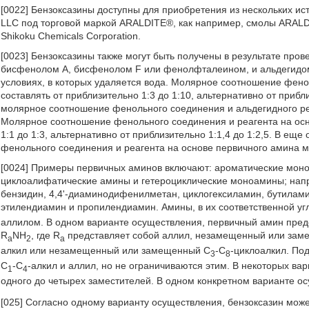
[0022] Бензоксазины доступны для приобретения из нескольких ис
LLC под торговой маркой ARALDITE®, как например, смолы ARALDI
Shikoku Chemicals Corporation.
[0023] Бензоксазины также могут быть получены в результате пр
бисфенолом А, бисфенолом F или фенолфталеином, и альдегидом
условиях, в которых удаляется вода. Молярное соотношение фено
составлять от приблизительно 1:3 до 1:10, альтернативно от приб
молярное соотношение фенольного соединения и альдегидного реаг
Молярное соотношение фенольного соединения и реагента на осн
1:1 до 1:3, альтернативно от приблизительно 1:1,4 до 1:2,5. В е
фенольного соединения и реагента на основе первичного амина мож
[0024] Примеры первичных аминов включают: ароматические моно
циклоалифатические амины и гетероциклические моноамины; напр
бензидин, 4,4'-диаминодифенилметан, циклогексиламин, бутилам
этилендиамин и пропилендиамин. Амины, в их соответственной уг
аллилом. В одном варианте осуществления, первичный амин пре
R
NH
, где R
представляет собой аллил, незамещенный или за
a
2
a
алкил или незамещенный или замещенный С
-С
-циклоалкил. По
3
8
С
-С
-алкил и аллил, но не ограничиваются этим. В некоторых ва
1
4
одного до четырех заместителей. В одном конкретном варианте о
[025] Согласно одному варианту осуществления, бензоксазин може