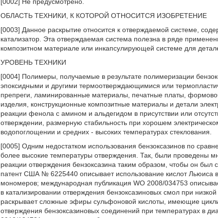
[0002] Не предусмотрено.
ОБЛАСТЬ ТЕХНИКИ, К КОТОРОЙ ОТНОСИТСЯ ИЗОБРЕТЕНИЕ
[0003] Данное раскрытие относится к отверждаемой системе, со
катализатор. Эта отверждаемая система полезна в ряде применени
композитном материале или инкапсулирующей системе для детале
УРОВЕНЬ ТЕХНИКИ
[0004] Полимеры, получаемые в результате полимеризации бензок
эпоксидными и другими термоотверждающимися или термопластич
препреги, ламинированные материалы, печатные платы, формовоч
изделия, конструкционные композитные материалы и детали электр
реакции фенола с амином и альдегидом в присутствии или отсутст
отверждении, размерную стабильность при хорошем электрическом
водопоглощении и средних - высоких температурах стеклования.
[0005] Одним недостатком использования бензоксазинов по сравн
более высокие температуры отверждения. Так, были проведены м
реакции отверждения бензоксазина таким образом, чтобы он был 
патент США № 6225440 описывает использование кислот Льюиса в
мономеров; международная публикация WO 2008/034753 описывае
в катализировании отверждения бензоксазиновых смол при низко
раскрывает сложные эфиры сульфоновой кислоты, имеющие циклич
отверждения бензоксазиновых соединений при температурах в д