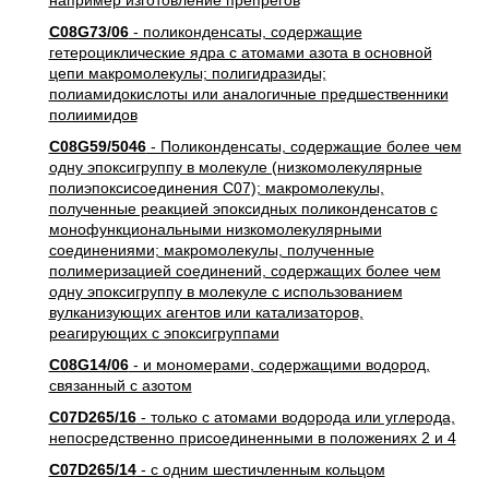
например изготовление препрегов
C08G73/06
- поликонденсаты, содержащие
гетероциклические ядра с атомами азота в основной
цепи макромолекулы; полигидразиды;
полиамидокислоты или аналогичные предшественники
полиимидов
C08G59/5046
- Поликонденсаты, содержащие более чем
одну эпоксигруппу в молекуле (низкомолекулярные
полиэпоксисоединения C07); макромолекулы,
полученные реакцией эпоксидных поликонденсатов с
монофункциональными низкомолекулярными
соединениями; макромолекулы, полученные
полимеризацией соединений, содержащих более чем
одну эпоксигруппу в молекуле с использованием
вулканизующих агентов или катализаторов,
реагирующих с эпоксигруппами
C08G14/06
- и мономерами, содержащими водород,
связанный с азотом
C07D265/16
- только с атомами водорода или углерода,
непосредственно присоединенными в положениях 2 и 4
C07D265/14
- с одним шестичленным кольцом