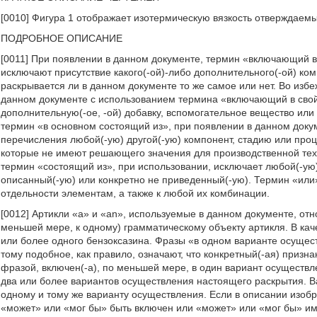
[0010] Фигура 1 отображает изотермическую вязкость отверждаем
ПОДРОБНОЕ ОПИСАНИЕ
[0011] При появлении в данном документе, термин «включающий в 
исключают присутствие какого(-ой)-либо дополнительного(-ой) ком
раскрывается ли в данном документе то же самое или нет. Во изб
данном документе с использованием термина «включающий в свой с
дополнительную(-ое, -ой) добавку, вспомогательное вещество или 
термин «в основном состоящий из», при появлении в данном доку
перечисления любой(-ую) другой(-ую) компонент, стадию или проц
которые не имеют решающего значения для производственной тех
термин «состоящий из», при использовании, исключает любой(-ую)
описанный(-ую) или конкретно не приведенный(-ую). Термин «или»
отдельности элементам, а также к любой их комбинации.
[0012] Артикли «а» и «an», используемые в данном документе, отно
меньшей мере, к одному) грамматическому объекту артикля. В кач
или более одного бензоксазина. Фразы «в одном варианте осущес
тому подобное, как правило, означают, что конкретный(-ая) признак
фразой, включен(-а), по меньшей мере, в один вариант осуществл
два или более вариантов осуществления настоящего раскрытия. Ва
одному и тому же варианту осуществления. Если в описании изобр
«может» или «мог бы» быть включен или «может» или «мог бы» имет