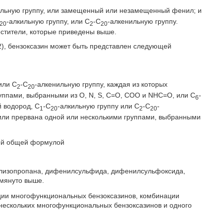
ильную группу, или замещенный или незамещенный фенил; и
-алкильную группу, или С
-С
-алкенильную группу.
20
2
20
стители, которые приведены выше.
2), бензоксазин может быть представлен следующей
или С
-С
-алкенильную группу, каждая из которых
2
20
уппами, выбранными из O, N, S, C=O, COO и NHC=O, или C
-
6
 водород, C
-C
-алкильную группу или C
-C
-
1
20
2
20
 или прервана одной или несколькими группами, выбранными
щей общей формулой
илизопропана, дифенилсульфида, дифенилсульфоксида,
омянуто выше.
ации многофункциональных бензоксазинов, комбинации
нескольких многофункциональных бензоксазинов и одного