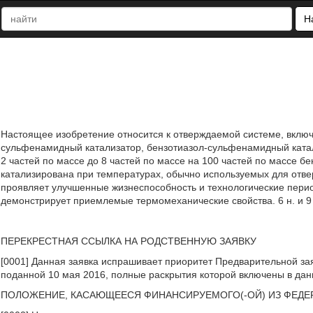
Н
Настоящее изобретение относится к отверждаемой системе, включ
сульфенамидный катализатор, бензотиазол-сульфенамидный катал
2 частей по массе до 8 частей по массе на 100 частей по массе б
катализирована при температурах, обычно используемых для от
проявляет улучшенные жизнеспособность и технологические пери
демонстрирует приемлемые термомеханические свойства. 6 н. и 9 з.
ПЕРЕКРЕСТНАЯ ССЫЛКА НА РОДСТВЕННУЮ ЗАЯВКУ
[0001] Данная заявка испрашивает приоритет Предварительной за
поданной 10 мая 2016, полные раскрытия которой включены в дан
ПОЛОЖЕНИЕ, КАСАЮЩЕЕСЯ ФИНАНСИРУЕМОГО(-ОЙ) ИЗ ФЕДЕ