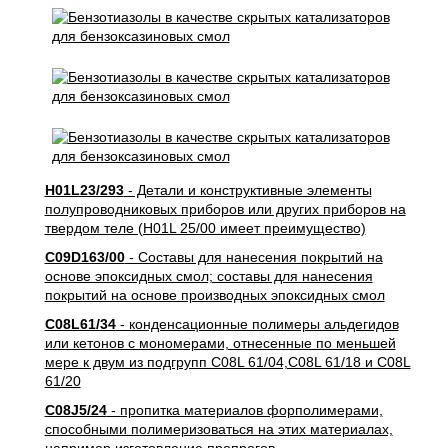
H01L23/293
- Детали и конструктивные элементы
полупроводниковых приборов или других приборов на
твердом теле (H01L 25/00 имеет преимущество)
C09D163/00
- Составы для нанесения покрытий на
основе эпоксидных смол; составы для нанесения
покрытий на основе производных эпоксидных смол
C08L61/34
- конденсационные полимеры альдегидов
или кетонов с мономерами, отнесенные по меньшей
мере к двум из подгрупп C08L 61/04,C08L 61/18 и C08L
61/20
C08J5/24
- пропитка материалов форполимерами,
способными полимеризоваться на этих материалах,