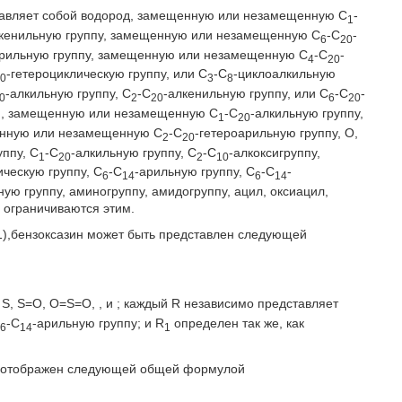
дставляет собой водород, замещенную или незамещенную С
-
1
кенильную группу, замещенную или незамещенную С
-С
-
6
20
арильную группу, замещенную или незамещенную С
-С
-
4
20
-гетероциклическую группу, или С
-С
-циклоалкильную
20
3
8
-алкильную группу, С
-С
-алкенильную группу, или С
-С
-
0
2
20
6
20
=2), замещенную или незамещенную С
-С
-алкильную группу,
1
20
енную или незамещенную С
-С
-гетероарильную группу, O,
2
20
ппу, С
-С
-алкильную группу, С
-С
-алкоксигруппу,
1
20
2
10
ическую группу, С
-С
-арильную группу, С
-С
-
6
14
6
14
ную группу, аминогруппу, амидогруппу, ацил, оксиацил,
 ограничиваются этим.
1),бензоксазин может быть представлен следующей
, S, S=O, O=S=O,
, и
; каждый R независимо представляет
С
-С
-арильную группу; и R
определен так же, как
6
14
1
ть отображен следующей общей формулой