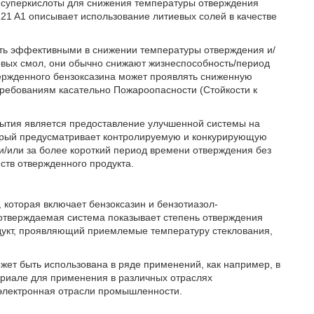
и суперкислоты для снижения температуры отверждения
221 A1 описывает использование литиевых солей в качестве
ыть эффективными в снижении температуры отверждения и/
овых смол, они обычно снижают жизнеспособность/период
вержденного бензоксазина может проявлять сниженную
 требованиям касательно Пожароопасности (Стойкости к
крытия является предоставление улучшенной системы на
оторый предусматривает контролируемую и конкурирующую
/или за более короткий период времени отверждения без
ств отвержденного продукта.
 которая включает бензоксазин и бензотиазол-
отверждаемая система показывает степень отверждения
дукт, проявляющий приемлемые температуру стеклования,
ет быть использована в ряде применений, как например, в
ериале для применения в различных отраслях
 электронная отрасли промышленности.