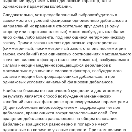
выражении будут иметь как одинаковый характер, так и
одинаковые параметры колебаний.
Следовательно, четырехдебалансный вибровозбудитель в
зависимости от условий фазировки одноименных дебалансов и
направлений их вращения относительно друг друга (в одну
сторону или в противоположные) может возбуждать колебания
либо силы, либо момента, подчиняющиеся негармоническому
закону. Причем законы имеют одинаковые характеристики
(симметричный, несимметричный закон, степень несимметрии
закона колебаний) при одинаковых соотношениях максимального
значения силового фактора (силы или момента), возбуждаемого
силами инерции медленновращающихся дебалансов к
максимальному значению силового фактора, возбуждаемого
силами инерции быстровращающихся дебалансов, и при
одинаковых условиях начальной фазировки дебалансов.
Наиболее близким по технической сущности и достигаемому
результату является способ возбуждения механических
колебаний силовых факторов с прогнозируемыми параметрами
[3] центробежным вибровозбудителем, содержащим четыре
дебаланса, вращающихся вокруг параллельных осей. Оси
вращения дебалансов расположены на общем основании.
Дебалансы вращаются равномерно и попарно имеют
одинаковые по величине угловые скорости. При этом величина