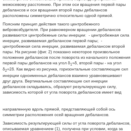
межосевому расстоянию. При этом оси вращения первой пары
дебалансов и оси вращения второй пары дебалансов
расположены симметрично относительно одной прямой.
Поясним принцип действия такого центробежного
вибровозбудителя. При равномерном вращении дебалансов
развиваются центробежные силы инерции:
- центробежная сила
инерции, развиваемая дебалансом первой пары;
-
центробежная сила инерции, развиваемая дебалансом второй
пары. На рисунке (фиг. 2) показано некоторое произвольное
положение дебалансов после поворота из начального положения
первой пары дебалансов на угол δ
=δ, второй пары - на угол
1
δ
=2δ. Как видно из рисунка, горизонтальные составляющие сил
2
инерции одноименных дебалансов взаимно уравновешивают
друг друга. Вертикальные составляющие сил инерции
дебалансов складываясь, образуют результирующую силу,
зависимость которой от угла поворота дебалансов имеет вид
направленную вдоль прямой, представляющей собой ось
симметрии расположения осей вращения дебалансов.
Зависимость результирующей силы от угла поворота дебалансов,
описываемая уравнением (1), получена при условии, когда за