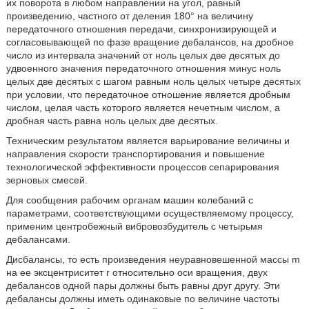
их поворота в любом направлении на угол, равный
произведению, частного от деления 180° на величину
передаточного отношения передачи, синхронизирующей и
согласовывающей по фазе вращение дебалансов, на дробное
число из интервала значений от ноль целых две десятых до
удвоенного значения передаточного отношения минус ноль
целых две десятых с шагом равным ноль целых четыре десятых
при условии, что передаточное отношение является дробным
числом, целая часть которого является нечетным числом, а
дробная часть равна ноль целых две десятых.
Техническим результатом является варьирование величины и
направления скорости транспортирования и повышение
технологической эффективности процессов сепарирования
зерновых смесей.
Для сообщения рабочим органам машин колебаний с
параметрами, соответствующими осуществляемому процессу,
применим центробежный вибровозбудитель с четырьмя
дебалансами.
Дисбалансы, то есть произведения неуравновешенной массы m
на ее эксцентриситет r относительно оси вращения, двух
дебалансов одной пары должны быть равны друг другу. Эти
дебалансы должны иметь одинаковые по величине частоты