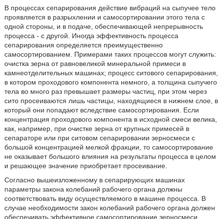
В процессах сепарирования действие вибраций на сыпучее тело
проявляется в разрыхлении и самосортировании этого тела с
одной стороны, и в подаче, обеспечивающей непрерывность
процесса - с другой. Иногда эффективность процесса
сепарирования определяется преимущественно
самосортированием. Примерами таких процессов могут служить:
очистка зерна от равновеликой минеральной примеси в
камнеотделительных машинах; процесс ситового сепарирования,
в котором проходового компонента немного, а толщина сыпучего
тела во много раз превышает размеры частиц, при этом через
сито просеиваются лишь частицы, находящиеся в нижнем слое, в
который они попадают вследствие самосортирования. Если
концентрация проходового компонента в исходной смеси велика,
как, например, при очистке зерна от крупных примесей в
сепараторе или при ситовом сепарировании зерносмеси с
большой концентрацией мелкой фракции, то самосортирование
не оказывает большого влияния на результаты процесса в целом
и решающее значение приобретает просеивание.
Согласно вышеизложенному в сепарирующих машинах
параметры закона колебаний рабочего органа должны
соответствовать виду осуществляемого в машине процесса. В
случае необходимости закон колебаний рабочего органа должен
обеспечивать эффективное самосортирование зерносмеси.