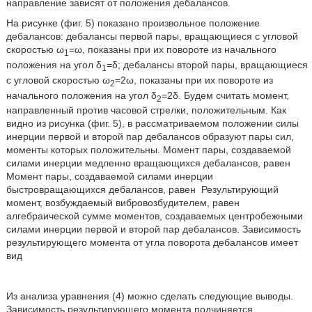
направление зависят от положения дебалансов.
На рисунке (фиг. 5) показано произвольное положение
дебалансов: дебалансы первой пары, вращающиеся с угловой
скоростью ω
=ω, показаны при их повороте из начального
1
положения на угол δ
=δ; дебалансы второй пары, вращающиеся
1
с угловой скоростью ω
=2ω, показаны при их повороте из
2
начального положения на угол δ
=2δ. Будем считать момент,
2
направленный против часовой стрелки, положительным. Как
видно из рисунка (фиг. 5), в рассматриваемом положении силы
инерции первой и второй пар дебалансов образуют пары сил,
моменты которых положительны. Момент пары, создаваемой
силами инерции медленно вращающихся дебалансов, равен
Момент пары, создаваемой силами инерции
быстровращающихся дебалансов, равен
Результирующий
момент, возбуждаемый вибровозбудителем, равен
алгебраической сумме моментов, создаваемых центробежными
силами инерции первой и второй пар дебалансов. Зависимость
результирующего момента от угла поворота дебалансов имеет
вид
Из анализа уравнения (4) можно сделать следующие выводы.
Зависимость результирующего момента подчиняется