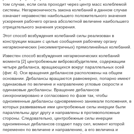
том случае, если сила проходит через центр масс колеблемой
системы. Негармоничность закона колебаний в данном случае
означает неравенство наибольшего положительного значения
ускорения рабочего органа абсолютной величине наибольшего
отрицательного значения ускорения.
Этот способ возбуждения колебаний силы реализован в
конструкции машин с целью сообщения рабочему органу
негармонических (несимметричных) прямолинейных колебаний.
Известен способ возбуждения негармонических колебаний
момента [2] центробежным вибровозбудителем, содержащим
четыре дебаланса, вращающихся вокруг параллельных осей
(фиг. 4). Оси вращения дебалансов расположены на общем
основании. Дебалансы вращаются равномерно, попарно имеют
одинаковые по величине и направлению угловые скорости и
одинаковые дисбалансы. Вращение дебалансов
синхронизировано и согласовано по фазе так, чтобы
одноименные дебалансы одновременно занимали положения, в
которых развиваемые ими центробежные силы инерции были
параллельны друг другу и направлены в противоположные
стороны. Следовательно, центробежные силы инерции
одноименных дебалансов создают пару сил, момент которой
переменен по величине и направлению, а его величина и