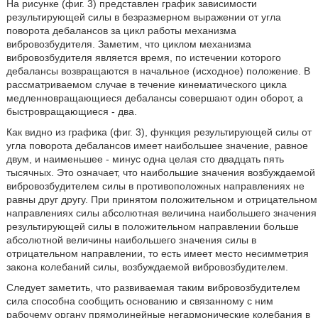
На рисунке (фиг. 3) представлен график зависимости
результирующей силы в безразмерном выражении от угла
поворота дебалансов за цикл работы механизма
вибровозбудителя. Заметим, что циклом механизма
вибровозбудителя является время, по истечении которого
дебалансы возвращаются в начальное (исходное) положение. В
рассматриваемом случае в течение кинематического цикла
медленновращающиеся дебалансы совершают один оборот, а
быстровращающиеся - два.
Как видно из графика (фиг. 3), функция результирующей силы от
угла поворота дебалансов имеет наибольшее значение, равное
двум, и наименьшее - минус одна целая сто двадцать пять
тысячных. Это означает, что наибольшие значения возбуждаемой
вибровозбудителем силы в противоположных направлениях не
равны друг другу. При принятом положительном и отрицательном
направлениях силы абсолютная величина наибольшего значения
результирующей силы в положительном направлении больше
абсолютной величины наибольшего значения силы в
отрицательном направлении, то есть имеет место несимметрия
закона колебаний силы, возбуждаемой вибровозбудителем.
Следует заметить, что развиваемая таким вибровозбудителем
сила способна сообщить основанию и связанному с ним
рабочему органу прямолинейные негармонические колебания в