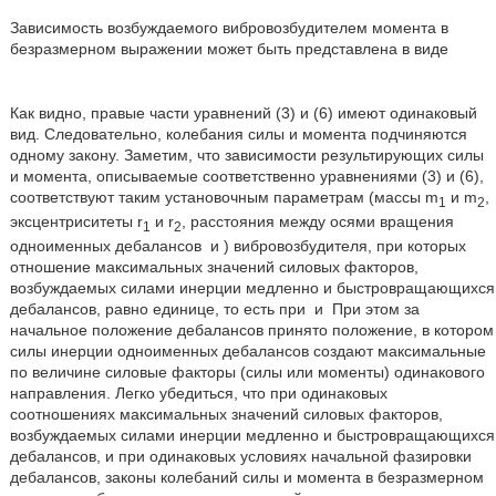
Зависимость возбуждаемого вибровозбудителем момента в
безразмерном выражении может быть представлена в виде
Как видно, правые части уравнений (3) и (6) имеют одинаковый
вид. Следовательно, колебания силы и момента подчиняются
одному закону. Заметим, что зависимости результирующих силы
и момента, описываемые соответственно уравнениями (3) и (6),
соответствуют таким установочным параметрам (массы m
и m
,
1
2
эксцентриситеты r
и r
, расстояния между осями вращения
1
2
одноименных дебалансов
и
) вибровозбудителя, при которых
отношение максимальных значений силовых факторов,
возбуждаемых силами инерции медленно и быстровращающихся
дебалансов, равно единице, то есть при
и
При этом за
начальное положение дебалансов принято положение, в котором
силы инерции одноименных дебалансов создают максимальные
по величине силовые факторы (силы или моменты) одинакового
направления. Легко убедиться, что при одинаковых
соотношениях максимальных значений силовых факторов,
возбуждаемых силами инерции медленно и быстровращающихся
дебалансов, и при одинаковых условиях начальной фазировки
дебалансов, законы колебаний силы и момента в безразмерном