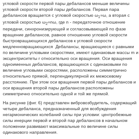
угловой скорости первой пары дебалансов меньше величины
угловой скорости второй пары дебалансов. Первая пара
дебалансов вращается с угловой скоростью ω
=ω, а вторая с
1
угловой скоростью ω
=nω, где n - передаточное отношение
2
передачи, синхронизирующей и согласовывающей по фазе
вращение дебалансов, равное отношению угловой скорости
быстровращающихся дебалансов к угловой скорости
медленновращающихся
Дебалансы, вращающиеся с равными
по величине угловыми скоростями, имеют одинаковые массы m и
эксцентриситеты r относительно оси вращения. Оси вращения
одноименных дебалансов, вращающихся с одинаковыми по
величине угловыми скоростями, расположены симметрично
относительно прямой, перпендикулярной их межосевому
расстоянию. При этом оси вращения первой пары дебалансов и
оси вращения второй пары дебалансов расположены
симметрично относительно одной и той же прямой.
На рисунке (фиг. 6) представлен вибровозбудитель, содержащий
четыре дебаланса, предназначенный для возбуждения
негармонических колебаний силы при условии: центробежные
силы инерции первой и второй пар дебалансов в начальном
положении развивают максимальные по величине силы
одинакового направления.