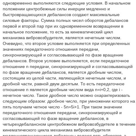
одновременно выполняются следующие условия. В начальном
положении центробежные силы инерции медленно и
быстровращающихся дебалансов создают максимальные
силовые факторы. Сумма полных чисел оборотов дебалансов
первой и второй пар при их одновременном возвращении в
начальное положение, то есть за кинематический цикл
механизма вибровозбудителя, является нечетным числом.
Очевидно, что второе условие выполняется при определенных
значениях передаточного отношения передачи,
синхронизирующей и согласовывающей по фазе вращение
дебалансов. Второе условие выполняется, если передаточное
отношение n передачи, синхронизирующей и согласовывающей
по фазе вращение дебалансов, является дробным числом,
состоящим из целой части, являющейся нечетным числом, и
дробной части, равной двум десятым. То есть передаточное
отношение n является дробным числом вида n=i+0,2, где i -
нечетное число. Такое дробное число можно охарактеризовать
следующим образом: дробное число, при умножении которого на
пять получаем четное число - 5n=5i+1. При таком значении
передаточного отношения передачи, синхронизирующей и
согласовывающей по фазе вращение дебалансов, в
четырехдебалансном центробежном вибровозбудителе в течение
кинематического цикла механизма вибровозбудителя
медленновращающиеся дебалансы делают пять оборотов, а