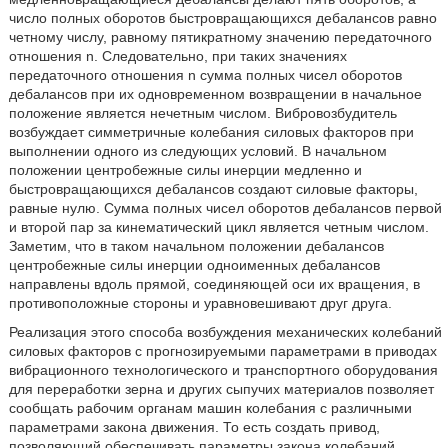
число полных оборотов быстровращающихся дебалансов равно
четному числу, равному пятикратному значению передаточного
отношения n. Следовательно, при таких значениях
передаточного отношения n сумма полных чисел оборотов
дебалансов при их одновременном возвращении в начальное
положение является нечетным числом. Вибровозбудитель
возбуждает симметричные колебания силовых факторов при
выполнении одного из следующих условий. В начальном
положении центробежные силы инерции медленно и
быстровращающихся дебалансов создают силовые факторы,
равные нулю. Сумма полных чисел оборотов дебалансов первой
и второй пар за кинематический цикл является четным числом.
Заметим, что в таком начальном положении дебалансов
центробежные силы инерции одноименных дебалансов
направлены вдоль прямой, соединяющей оси их вращения, в
противоположные стороны и уравновешивают друг друга.
Реализация этого способа возбуждения механических колебаний
силовых факторов с прогнозируемыми параметрами в приводах
вибрационного технологического и транспортного оборудования
для переработки зерна и других сыпучих материалов позволяет
сообщать рабочим органам машин колебания с различными
параметрами закона движения. То есть создать привод,
позволяющий обеспечивать параметры закона колебаний