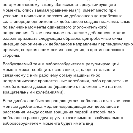
негармоническому закону. Зависимость результирующего
момента, описываемая уравнением (4), имеет место при
условии: в начальном положении дебалансов центробежные
силы инерции одноименных дебалансов создают максимальные
по величине моменты одинакового (положительного)
направления. Такое начальное положение дебалансов можно
охарактеризовать следующим образом: центробежные силы
инерции одноименных дебалансов направлены перпендикулярно
прямым, соединяющим оси их вращения, в противоположные
стороны.
Возбуждаемый таким вибровозбудителем результирующий
момент может сообщить основанию, а, следовательно, и
связанному с ним рабочему органу машины либо
негармонические вращательные колебания, либо вращательно
колебательное движение (вращение с наложенными на него
вращательными колебаниями).
Если дисбаланс быстровращающегося дебаланса в четыре раза
меньше дисбаланса медленновращающегося дебаланса и
расстояния между осями вращения первой и второй пар
дебалансов равны друг другу
то зависимость возбуждаемого
вибровозбудителем момента будет иметь вид