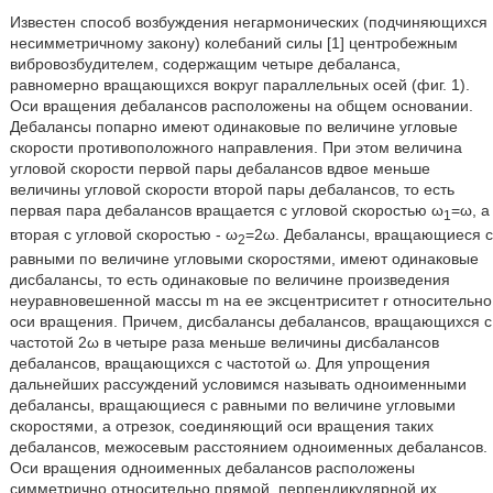
Известен способ возбуждения негармонических (подчиняющихся
несимметричному закону) колебаний силы [1] центробежным
вибровозбудителем, содержащим четыре дебаланса,
равномерно вращающихся вокруг параллельных осей (фиг. 1).
Оси вращения дебалансов расположены на общем основании.
Дебалансы попарно имеют одинаковые по величине угловые
скорости противоположного направления. При этом величина
угловой скорости первой пары дебалансов вдвое меньше
величины угловой скорости второй пары дебалансов, то есть
первая пара дебалансов вращается с угловой скоростью ω
=ω, а
1
вторая с угловой скоростью - ω
=2ω. Дебалансы, вращающиеся с
2
равными по величине угловыми скоростями, имеют одинаковые
дисбалансы, то есть одинаковые по величине произведения
неуравновешенной массы m на ее эксцентриситет r относительно
оси вращения. Причем, дисбалансы дебалансов, вращающихся с
частотой 2ω в четыре раза меньше величины дисбалансов
дебалансов, вращающихся с частотой ω. Для упрощения
дальнейших рассуждений условимся называть одноименными
дебалансы, вращающиеся с равными по величине угловыми
скоростями, а отрезок, соединяющий оси вращения таких
дебалансов, межосевым расстоянием одноименных дебалансов.
Оси вращения одноименных дебалансов расположены
симметрично относительно прямой, перпендикулярной их