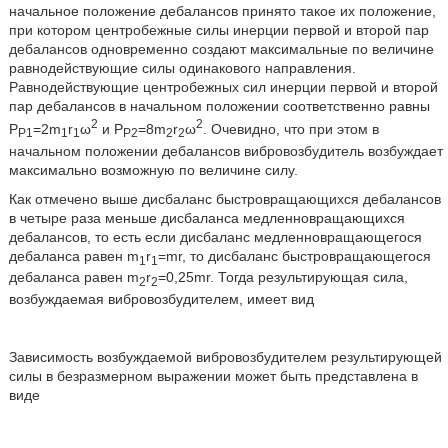
начальное положение дебалансов принято такое их положение,
при котором центробежные силы инерции первой и второй пар
дебалансов одновременно создают максимальные по величине
равнодействующие силы одинакового направления.
Равнодействующие центробежных сил инерции первой и второй
пар дебалансов в начальном положении соответственно равны
2
2
P
=2m
r
ω
и Р
=8m
r
ω
. Очевидно, что при этом в
P1
1
1
Р2
2
2
начальном положении дебалансов вибровозбудитель возбуждает
максимально возможную по величине силу.
Как отмечено выше дисбаланс быстровращающихся дебалансов
в четыре раза меньше дисбаланса медленновращающихся
дебалансов, то есть если дисбаланс медленновращающегося
дебаланса равен m
r
=mr, то дисбаланс быстровращающегося
1
1
дебаланса равен m
r
=0,25mr. Тогда результирующая сила,
2
2
возбуждаемая вибровозбудителем, имеет вид
Зависимость возбуждаемой вибровозбудителем результирующей
силы в безразмерном выражении может быть представлена в
виде