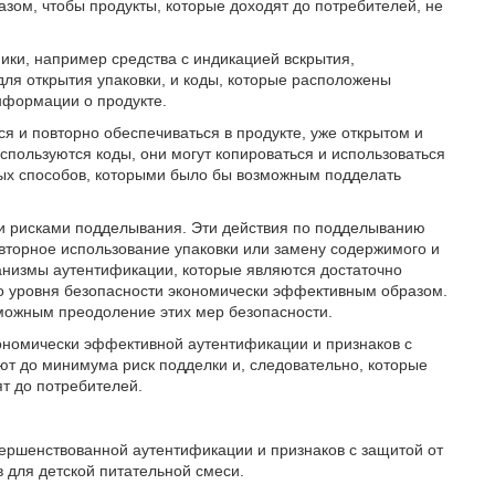
зом, чтобы продукты, которые доходят до потребителей, не
ники, например средства с индикацией вскрытия,
ля открытия упаковки, и коды, которые расположены
нформации о продукте.
ся и повторно обеспечиваться в продукте, уже открытом и
спользуются коды, они могут копироваться и использоваться
ных способов, которыми было бы возможным подделать
и рисками подделывания. Эти действия по подделыванию
повторное использование упаковки или замену содержимого и
анизмы аутентификации, которые являются достаточно
о уровня безопасности экономически эффективным образом.
зможным преодоление этих мер безопасности.
ономически эффективной аутентификации и признаков с
т до минимума риск подделки и, следовательно, которые
т до потребителей.
ершенствованной аутентификации и признаков с защитой от
 для детской питательной смеси.