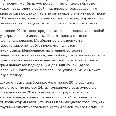
что продукт мог быть уже вскрыт и что он может быть не
может представлять собой пластиковую термоусадочную
разом открывающаяся часть закрывающего элемента, а также
ус 10 контейнера, один или множество стикеров, закрывающих
ни оставляют свидетельство после их первого вскрытия.
отнение 20, которое, предпочтительно, представляет собой
 закрывающего элемента 30, и которое закрывает
т до использования. Мембранное уплотнение 20,
ов, которые не требует клея, что является
льной смеси. Мембранное уплотнение 20 может
и индукционное запаивание, или любой другой механизм, если
одящим для контейнеров для детской питательной смеси.
торый делает его подходящим для защиты пищевого
репления к контейнеру. Мембранное уплотнение 20 может
скую фольгу.
ходимо открыть мембранное уплотнение 20. В варианте
еть отрывную полосу 24, выполненную с возможностью
го уплотнения 20 в контейнере. Посредством этого
 в контейнере, когда отрывная полоса 24 отрывается, и,
 когда открывается, что имеет преимущество того, что, как
трудным удалить остальную часть и заменить его новым, не