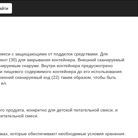
айти
й смеси с защищающими от подделок средствами. Для
ент (30) для закрывания контейнера. Внешний сканируемый
канируемым снаружи. Внутри контейнера предусмотрено
и пищевого содержимого контейнера до его использования.
нний сканируемый код (22) таким образом, чтобы быть
 ил.
о продукта, конкретно для детской питательной смеси, и
питательной смеси.
вках, которые обеспечивают необходимые условия хранения.