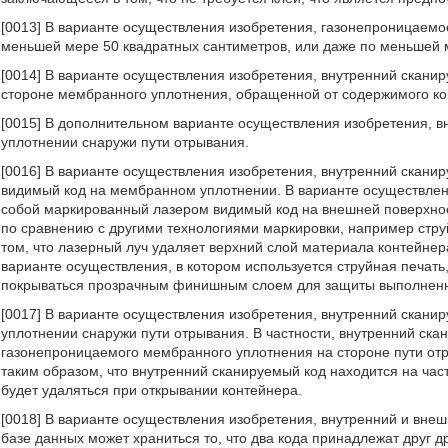
[0013] В варианте осуществления изобретения, газонепроницаем
меньшей мере 50 квадратных сантиметров, или даже по меньшей 
[0014] В варианте осуществления изобретения, внутренний скани
стороне мембранного уплотнения, обращенной от содержимого ко
[0015] В дополнительном варианте осуществления изобретения, 
уплотнении снаружи пути отрывания.
[0016] В варианте осуществления изобретения, внутренний скани
видимый код на мембранном уплотнении. В варианте осуществлен
собой маркированный лазером видимый код на внешней поверхно
по сравнению с другими технологиями маркировки, например стру
том, что лазерный луч удаляет верхний слой материала контейнер
варианте осуществления, в котором используется струйная печат
покрываться прозрачным финишным слоем для защиты выполненно
[0017] В варианте осуществления изобретения, внутренний скан
уплотнении снаружи пути отрывания. В частности, внутренний ска
газонепроницаемого мембранного уплотнения на стороне пути отр
таким образом, что внутренний сканируемый код находится на ча
будет удаляться при открывании контейнера.
[0018] В варианте осуществления изобретения, внутренний и внеш
базе данных может храниться то, что два кода принадлежат друг др