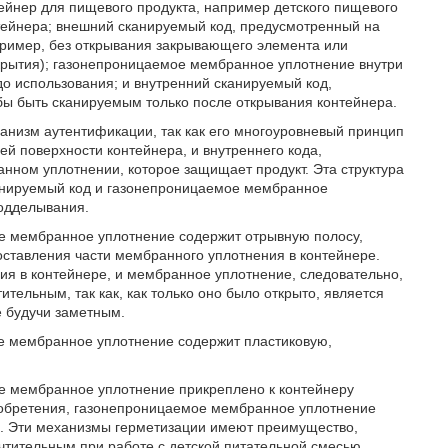
тейнер для пищевого продукта, например детского пищевого
тейнера; внешний сканируемый код, предусмотренный на
пример, без открывания закрывающего элемента или
скрытия); газонепроницаемое мембранное уплотнение внутри
о использования; и внутренний сканируемый код,
ы быть сканируемым только после открывания контейнера.
анизм аутентификации, так как его многоуровневый принцип
ей поверхности контейнера, и внутреннего кода,
нном уплотнении, которое защищает продукт. Эта структура
канируемый код и газонепроницаемое мембранное
подделывания.
ое мембранное уплотнение содержит отрывную полосу,
ставления части мембранного уплотнения в контейнере.
ия в контейнере, и мембранное уплотнение, следовательно,
ительным, так как, как только оно было открыто, является
е будучи заметным.
ое мембранное уплотнение содержит пластиковую,
ое мембранное уплотнение прикреплено к контейнеру
изобретения, газонепроницаемое мембранное уплотнение
я. Эти механизмы герметизации имеют преимущество,
очтительным при работе с детской питательной смесью.