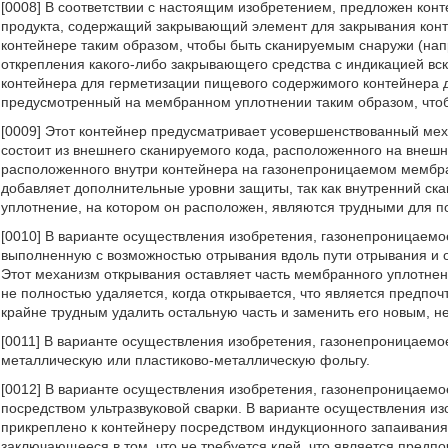
[0008] В соответствии с настоящим изобретением, предложен кон
продукта, содержащий закрывающий элемент для закрывания кон
контейнере таким образом, чтобы быть сканируемым снаружи (на
открепления какого-либо закрывающего средства с индикацией в
контейнера для герметизации пищевого содержимого контейнера д
предусмотренный на мембранном уплотнении таким образом, чтоб
[0009] Этот контейнер предусматривает усовершенствованный мех
состоит из внешнего сканируемого кода, расположенного на внешн
расположенного внутри контейнера на газонепроницаемом мембра
добавляет дополнительные уровни защиты, так как внутренний с
уплотнение, на котором он расположен, являются трудными для 
[0010] В варианте осуществления изобретения, газонепроницаем
выполненную с возможностью отрывания вдоль пути отрывания и о
Этот механизм открывания оставляет часть мембранного уплотнен
не полностью удаляется, когда открывается, что является предпочт
крайне трудным удалить остальную часть и заменить его новым, н
[0011] В варианте осуществления изобретения, газонепроницаем
металлическую или пластиково-металлическую фольгу.
[0012] В варианте осуществления изобретения, газонепроницаем
посредством ультразвуковой сварки. В варианте осуществления 
прикреплено к контейнеру посредством индукционного запаивани
заключающееся в том, что не требуется клей, что является предп