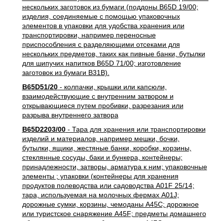
нескольких заготовок из бумаги (поддоны B65D 19/00;
изделия, соединяемые с помощью упаковочных
элементов в упаковки для удобства хранения или
транспортировки, например переносные
приспособления с разделяющими отсеками для
нескольких предметов, таких как пивные банки, бутылки
для шипучих напитков B65D 71/00; изготовление
заготовок из бумаги B31B).
B65D51/20
- колпачки, крышки или капсюли,
взаимодействующие с внутренним затвором и
открывающиеся путем пробивки, разрезания или
разрыва внутреннего затвора
B65D2203/00
- Тара для хранения или транспортировки
изделий и материалов, например мешки, бочки,
бутылки, ящики, жестяные банки, коробки, корзины,
стеклянные сосуды, баки и бункера, контейнеры;
принадлежности, затворы, арматура к ним; упаковочные
элементы ; упаковки (контейнеры для хранения
продуктов полеводства или садоводства A01F 25/14;
тара, используемая на молочных фермах A01J;
дорожные сумки, корзины, чемоданы A45C; дорожное
или туристское снаряжение A45F; предметы домашнего