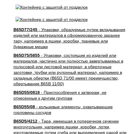
B65D77/245
- Упаковки, образуемые путем вкладывания
изделий или материалов в сформированную заранее
тару, например в ящики, коробки, тканевые или
бумажные мешки
B65D75/5855
- Упаковки, состоящие из изделий или
материалов, частично или полностью завертываемых в
полосовой или листовой материал, в оберточные
заготовки, трубки или рулонный материал, например в
складные обертки (B65D 71/00 имеет преимущество;
обертывание B65B 11/00)
B65D55/0818
- Приспособления к затворам, не
отнесенные к другим группам
B65D55/08
- кольцевые элементы, охватывающие
горловины сосудов
B65D5/4212
- Тара, имеющая в поперечном сечении
многоугольник, например ящики, коробки, лотки,
изготовляемые путем сгиба или выпрямления одной или