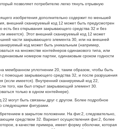
оторый позволяет потребителю легко тянуть отрывную
тоящего изобретения дополнительно содержит по меньшей
ния, внешний сканируемый код 12 может быть предусмотрен
о есть без открывания закрывающего средства 32 и без
сли имеется). Этот внешний сканируемый код 12 может
нешней части закрывающего элемента 30, или на внешней
канируемый код может быть уникальным (например,
оваться на множестве контейнеров одинакового типа, или
 одинаковым номером партии, одинаковым сроком годности
 на мембранном уплотнении 20, таким образом, чтобы быть
 с помощью закрывающего средства 32, и после разрушения
я (если имеется). Внутренний сканируемый код 22,
ле того, как был открыт закрывающий элемент 30.
оваться только в одном контейнере).
 22 могут быть связаны друг с другом. Более подробное
со следующими фигурами.
обретением в закрытом положении. На фиг.2, следовательно,
вающим средством 32. Вариант осуществления фиг.2, более
которое, в качестве примера, имеет форму оболочки, которая