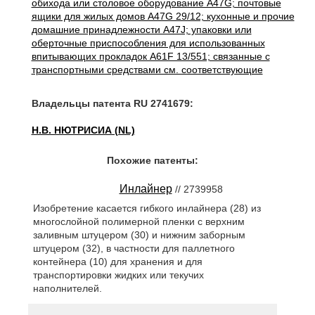
обихода или столовое оборудование A47G; почтовые
ящики для жилых домов A47G 29/12; кухонные и прочие
домашние принадлежности A47J; упаковки или
оберточные приспособления для использованных
впитывающих прокладок A61F 13/551; связанные с
транспортными средствами см. соответствующие
Владельцы патента RU 2741679:
Н.В. НЮТРИСИА (NL)
Похожие патенты:
Инлайнер
// 2739958
Изобретение касается гибкого инлайнера (28) из
многослойной полимерной пленки с верхним
заливным штуцером (30) и нижним заборным
штуцером (32), в частности для паллетного
контейнера (10) для хранения и для
транспортировки жидких или текучих
наполнителей.