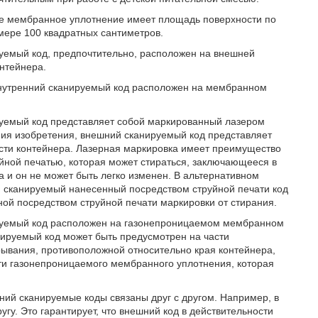
ое мембранное уплотнение имеет площадь поверхности по
мере 100 квадратных сантиметров.
руемый код, предпочтительно, расположен на внешней
нтейнера.
внутренний сканируемый код расположен на мембранном
руемый код представляет собой маркированный лазером
ия изобретения, внешний сканируемый код представляет
сти контейнера. Лазерная маркировка имеет преимущество
йной печатью, которая может стираться, заключающееся в
а и он не может быть легко изменен. В альтернативном
ь, сканируемый нанесенный посредством струйной печати код
й посредством струйной печати маркировки от стирания.
ируемый код расположен на газонепроницаемом мембранном
нируемый код может быть предусмотрен на части
ывания, противоположной относительно края контейнера,
сти газонепроницаемого мембранного уплотнения, которая
ний сканируемые коды связаны друг с другом. Например, в
угу. Это гарантирует, что внешний код в действительности