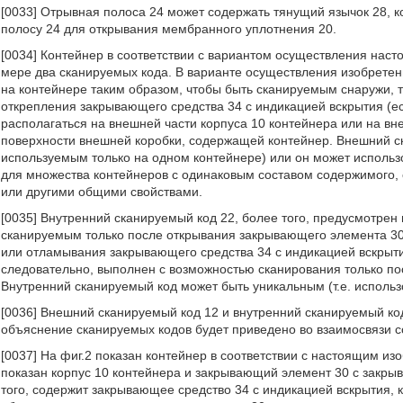
[0033] Отрывная полоса 24 может содержать тянущий язычок 28, к
полосу 24 для открывания мембранного уплотнения 20.
[0034] Контейнер в соответствии с вариантом осуществления нас
мере два сканируемых кода. В варианте осуществления изобрете
на контейнере таким образом, чтобы быть сканируемым снаружи, т
открепления закрывающего средства 34 с индикацией вскрытия (е
располагаться на внешней части корпуса 10 контейнера или на в
поверхности внешней коробки, содержащей контейнер. Внешний с
используемым только на одном контейнере) или он может использ
для множества контейнеров с одинаковым составом содержимого,
или другими общими свойствами.
[0035] Внутренний сканируемый код 22, более того, предусмотрен
сканируемым только после открывания закрывающего элемента 30
или отламывания закрывающего средства 34 с индикацией вскрыти
следовательно, выполнен с возможностью сканирования только пос
Внутренний сканируемый код может быть уникальным (т.е. использ
[0036] Внешний сканируемый код 12 и внутренний сканируемый код
объяснение сканируемых кодов будет приведено во взаимосвязи 
[0037] На фиг.2 показан контейнер в соответствии с настоящим из
показан корпус 10 контейнера и закрывающий элемент 30 с закры
того, содержит закрывающее средство 34 с индикацией вскрытия, 