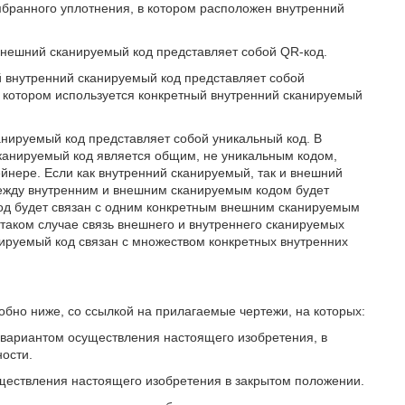
мбранного уплотнения, в котором расположен внутренний
 внешний сканируемый код представляет собой QR-код.
й внутренний сканируемый код представляет собой
 в котором используется конкретный внутренний сканируемый
анируемый код представляет собой уникальный код. В
сканируемый код является общим, не уникальным кодом,
йнере. Если как внутренний сканируемый, так и внешний
между внутренним и внешним сканируемым кодом будет
код будет связан с одним конкретным внешним сканируемым
таком случае связь внешнего и внутреннего сканируемых
нируемый код связан с множеством конкретных внутренних
обно ниже, со ссылкой на прилагаемые чертежи, на которых:
с вариантом осуществления настоящего изобретения, в
ности.
существления настоящего изобретения в закрытом положении.