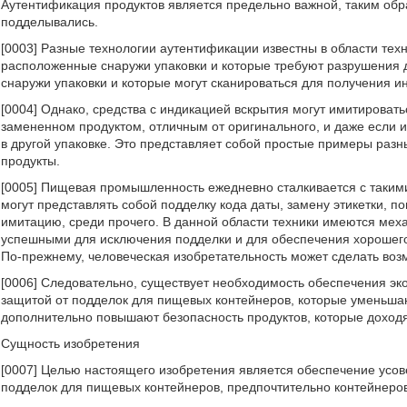
Аутентификация продуктов является предельно важной, таким обра
подделывались.
[0003] Разные технологии аутентификации известны в области тех
расположенные снаружи упаковки и которые требуют разрушения д
снаружи упаковки и которые могут сканироваться для получения и
[0004] Однако, средства с индикацией вскрытия могут имитировать
замененном продуктом, отличным от оригинального, и даже если и
в другой упаковке. Это представляет собой простые примеры раз
продукты.
[0005] Пищевая промышленность ежедневно сталкивается с таким
могут представлять собой подделку кода даты, замену этикетки, 
имитацию, среди прочего. В данной области техники имеются мех
успешными для исключения подделки и для обеспечения хорошег
По-прежнему, человеческая изобретательность может сделать во
[0006] Следовательно, существует необходимость обеспечения эк
защитой от подделок для пищевых контейнеров, которые уменьшаю
дополнительно повышают безопасность продуктов, которые доходя
Сущность изобретения
[0007] Целью настоящего изобретения является обеспечение усов
подделок для пищевых контейнеров, предпочтительно контейнеров