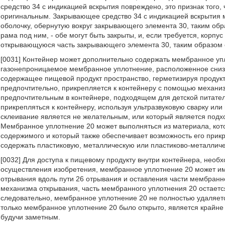
средство 34 с индикацией вскрытия повреждено, это признак того, 
оригинальным. Закрывающее средство 34 с индикацией вскрытия 
оболочку, обернутую вокруг закрывающего элемента 30, таким об
рама под ним, - обе могут быть закрыты, и, если требуется, корп
открывающуюся часть закрывающего элемента 30, таким образом о
[0031] Контейнер может дополнительно содержать мембранное упл
газонепроницаемое мембранное уплотнение, расположенное снизу
содержащее пищевой продукт пространство, герметизируя продук
предпочтительно, прикрепляется к контейнеру с помощью механизм
предпочтительным в контейнере, подходящем для детской питате
прикрепляться к контейнеру, используя ультразвуковую сварку ил
склеивание является не желательным, или который является подх
Мембранное уплотнение 20 может выполняться из материала, ко
содержимого и который также обеспечивает возможность его прик
содержать пластиковую, металлическую или пластиково-металличе
[0032] Для доступа к пищевому продукту внутри контейнера, необ
осуществления изобретения, мембранное уплотнение 20 может им
отрывания вдоль пути 26 отрывания и оставления части мембранно
механизма открывания, часть мембранного уплотнения 20 остается
следовательно, мембранное уплотнение 20 не полностью удаляется,
только мембранное уплотнение 20 было открыто, является крайне 
будучи заметным.