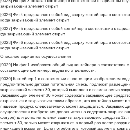
[0025] На фиг.3 показан контейнер в соответствии с вариантом ос
закрывающий элемент открыт.
[0026] Фиг.4 представляет собой вид сверху контейнера в соответ
когда закрывающий элемент открыт.
[0027] Фиг.5 представляет собой контейнер в соответствии с вар
где закрывающий элемент открыт.
[0028] Фиг.6 представляет собой вид сверху контейнера в соответ
когда закрывающий элемент открыт.
Описание вариантов осуществления
[0029] На фиг.1 изображен общий вид контейнера в соответствии 
составляющие контейнер, видны по отдельности.
[0030] Контейнер 1 в соответствии с настоящим изобретением соде
предпочтительно детская питательная смесь, подлежит размещен
закрывающий элемент 30, который выполнен с возможностью закр
Закрывающий элемент 30 может содержать закрывающее средство
открываться и закрываться таким образом, что контейнер может в 
пищевой продукт, следовательно, может защищаться. Закрывающий
осуществления изобретения дополнительно содержать закрывающее
фигуре) для дополнительной защиты закрывающего средства 32, 
элемент 30, только может открываться в первый раз после разру
индикацией вскрытия. Если потребитель, который должен открыть