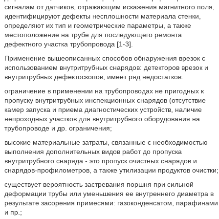
сигналам от датчиков, отражающим искажения магнитного поля,
идентифицируют дефекты несплошности материала стенки,
определяют их тип и геометрические параметры, а также
местоположение на трубе для последующего ремонта
дефектного участка трубопровода [1-3].
Применение вышеописанных способов обнаружения врезок с
использованием внутритрубных снарядов: детекторов врезок и
внутритрубных дефектоскопов, имеет ряд недостатков:
ограничение в применении на трубопроводах не пригодных к
пропуску внутритрубных инспекционных снарядов (отсутствие
камер запуска и приема диагностических устройств, наличие
непроходных участков для внутритрубного оборудования на
трубопроводе и др. ограничения;
высокие материальные затраты, связанные с необходимостью
выполнения дополнительных видов работ до пропуска
внутритрубного снаряда - это пропуск очистных снарядов и
снарядов-профилометров, а также утилизации продуктов очистки;
существует вероятность застревания поршня при сильной
деформации трубы или уменьшения ее внутреннего диаметра в
результате засорения примесями: газоконденсатом, парафинами
и пр.;