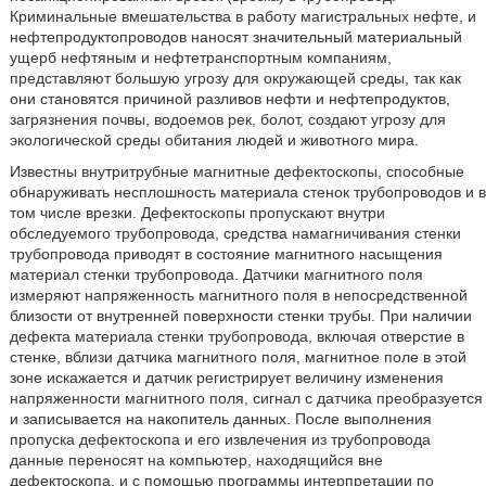
Криминальные вмешательства в работу магистральных нефте, и
нефтепродуктопроводов наносят значительный материальный
ущерб нефтяным и нефтетранспортным компаниям,
представляют большую угрозу для окружающей среды, так как
они становятся причиной разливов нефти и нефтепродуктов,
загрязнения почвы, водоемов рек, болот, создают угрозу для
экологической среды обитания людей и животного мира.
Известны внутритрубные магнитные дефектоскопы, способные
обнаруживать несплошность материала стенок трубопроводов и в
том числе врезки. Дефектоскопы пропускают внутри
обследуемого трубопровода, средства намагничивания стенки
трубопровода приводят в состояние магнитного насыщения
материал стенки трубопровода. Датчики магнитного поля
измеряют напряженность магнитного поля в непосредственной
близости от внутренней поверхности стенки трубы. При наличии
дефекта материала стенки трубопровода, включая отверстие в
стенке, вблизи датчика магнитного поля, магнитное поле в этой
зоне искажается и датчик регистрирует величину изменения
напряженности магнитного поля, сигнал с датчика преобразуется
и записывается на накопитель данных. После выполнения
пропуска дефектоскопа и его извлечения из трубопровода
данные переносят на компьютер, находящийся вне
дефектоскопа, и с помощью программы интерпретации по