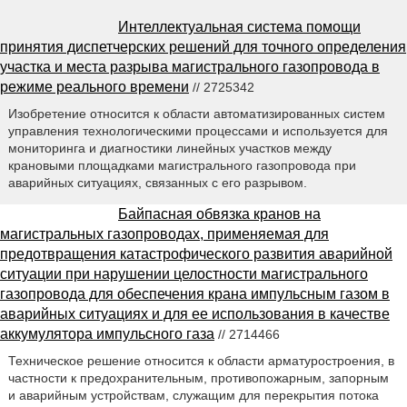
Интеллектуальная система помощи
принятия диспетчерских решений для точного определения
участка и места разрыва магистрального газопровода в
режиме реального времени
// 2725342
Изобретение относится к области автоматизированных систем
управления технологическими процессами и используется для
мониторинга и диагностики линейных участков между
крановыми площадками магистрального газопровода при
аварийных ситуациях, связанных с его разрывом.
Байпасная обвязка кранов на
магистральных газопроводах, применяемая для
предотвращения катастрофического развития аварийной
ситуации при нарушении целостности магистрального
газопровода для обеспечения крана импульсным газом в
аварийных ситуациях и для ее использования в качестве
аккумулятора импульсного газа
// 2714466
Техническое решение относится к области арматуростроения, в
частности к предохранительным, противопожарным, запорным
и аварийным устройствам, служащим для перекрытия потока