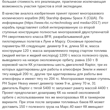
большая стоимость его реализации, практически исключающая
возможность участия туристов в этой экспедиции.
В качестве аналога изобретения принят проект многоразового
космического корабля (КК) Starship фирмы Space X (США). По
информации (https://www.rbc.ru>technoloqy and media>2017) этот
корабль представляет собой интегрированную со второй
ступенью конструкцию полностью многоразовой двухступенчатой
РН сверхтяжелого класса BFR, разрабатываемой для
пилотируемых полетов к Луне и Марсу. Основные проектные
параметры КК следующие: диаметр 9 м, длина 50 м, масса
конструкции 120 т, масса заправляемого перед стартом топлива
(жидкий метан и жидкий кислород) 1200 т, масса полезного груза,
выводимого на низкую околоземную орбиту, равна 150 т. В
кормовой части КК установлены шесть двигателей Raptor, три из
которых адаптированы для работы в атмосфере Земли и имеют
тягу каждый 200 тс, другие три адаптированы для работы вне
атмосферы и имеют тягу по 204 тс. Многоразовая первая ступень
РН Super Heavy имеет диаметр также 9 м, длину 70 м, 31
двигатель Raptor с тягой 5400 тс запускают ракету массой 4400 т.
Проект предполагает дозаправку КК на низкой околоземной
орбите с использованием тех же многоразовых КК в танкерном
варианте. При этом после заправки топливных баков КК может
доставить 150 т полезного груза на Марс.40 кают КК вмещают