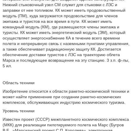
Нижний стыковочный узел СМ служит для стыковки с ЛЗС и
заправки от нее топливом. КК может иметь продовольственный
модуль (ПМ), куда загружается продовольствие для членов
экипажа и туристов на все время в пути. КК может иметь
командный модуль (КМ), где размещаются члены экипажа и
туристы. КК может иметь энергетический модуль (ЭМ), который
осуществляет энергоснабжение КА в течение всего времени
полета и непрерывную связь с наземными пунктами управления,
а также обеспечивает радиационную защиту КК. Достигается
обеспечение доставки туристов с ЛЗС на траекторию облета
Марса и последующее возвращение на эту станцию. 3 з.п. ф-лы,
5 ил.
Область техники
Изобретение относится к области ракетно-космической техники и
может найти применение при создании ракетно-космических
комплексов, обслуживающих индустрию космического туризма.
Уровень техники
Известен проект (СССР) межпланетного космического комплекса
(МКК) для реализации пилотируемого полета на Марс (Бугров
В.Е., «Марсианский проект С.П. Королева», электронная