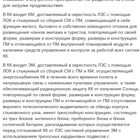
для загрузки продовольствия.
В КК входит КМ, доставляемый в окрестность ЛЗС с помощью
ЛОК и стыкуемый со сборкой СМ с ПМ, совмещающий в себе
функции жилого, бытового и собственно командного отсеков для
размещения членов экипажа и туристов, повторяющий по своей
форме, размерам и конструкции форму, размеры и конструкцию
ПМ и отличающийся от ПМ внутренней планировкой модуля и
наличием средств управления и контроля за работой всех систем
КК.
В КК входит ЭМ, доставляемый в окрестность ЛЗС с помощью
ЛОК и стыкуемый со сборкой СМ с ПМ и КМ, осуществляющий
энергоснабжение КК в течение всего времени полета и
непрерывную связь с наземными пунктами управления, а также
обеспечивающий радиационную защиту КК от излучения Солнца,
повторяющий по своей форме, размерам и конструкции форму,
размеры и конструкцию ПМ и отличающийся от ПМ отсутствием
верхнего телескопического выдвигаемого за обводы корпуса
стыковочного узла, имеет трехслойную конструкцию, состоящую
из трех блоков: антенного блока, приборного блока и блока
солнечной батареи, раскладывание которых осуществляется
перед отстыковкой КК от ЛЗС системой управления ЭМ с
использованием трехосных кардановых подвесов с