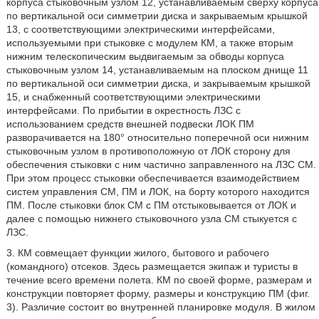
корпуса стыковочным узлом 12, устанавливаемым сверху корпуса
по вертикальной оси симметрии диска и закрываемым крышкой
13, с соответствующими электрическими интерфейсами,
используемыми при стыковке с модулем КМ, а также вторым
нижним телескопическим выдвигаемым за обводы корпуса
стыковочным узлом 14, устанавливаемым на плоском днище 11
по вертикальной оси симметрии диска, и закрываемым крышкой
15, и снабженный соответствующими электрическими
интерфейсами. По прибытии в окрестность ЛЗС с
использованием средств внешней подвески ЛОК ПМ
разворачивается на 180° относительно поперечной оси нижним
стыковочным узлом в противоположную от ЛОК сторону для
обеспечения стыковки с ним частично заправленного на ЛЗС СМ.
При этом процесс стыковки обеспечивается взаимодействием
систем управления СМ, ПМ и ЛОК, на борту которого находится
ПМ. После стыковки блок СМ с ПМ отстыковывается от ЛОК и
далее с помощью нижнего стыковочного узла СМ стыкуется с
ЛЗС.
3. КМ совмещает функции жилого, бытового и рабочего
(командного) отсеков. Здесь размещается экипаж и туристы в
течение всего времени полета. КМ по своей форме, размерам и
конструкции повторяет форму, размеры и конструкцию ПМ (фиг.
3). Различие состоит во внутренней планировке модуля. В жилом