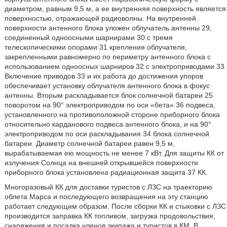
диаметром, равным 9,5 м, а ее внутренняя поверхность является
поверхностью, отражающей радиоволны. На внутренней
поверхности антенного блока уложен облучатель антенны 29,
соединенный одноосными шарнирами 30 с тремя
телескопическими опорами 31 крепления облучателя,
закрепленными равномерно по периметру антенного блока с
использованием одноосных шарниров 32 с электроприводами 33.
Включение приводов 33 и их работа до достижения упоров
обеспечивает установку облучателя антенного блока в фокус
антенны. Вторым раскладывается блок солнечной батареи 25
поворотом на 90° электроприводом по оси «бета» 36 подвеса,
установленного на противоположной стороне приборного блока
относительно карданового подвеса антенного блока, и на 90°
электроприводом по оси раскладывания 34 блока солнечной
батареи. Диаметр солнечной батареи равен 9,5 м,
вырабатываемая ею мощность не менее 7 кВт. Для защиты КК от
излучения Солнца на внешней открывшейся поверхности
приборного блока установлена радиационная защита 37 КК.
Многоразовый КК для доставки туристов с ЛЗС на траекторию
облета Марса и последующего возвращения на эту станцию
работает следующим образом. После сборки КК и стыковки с ЛЗС
производится заправка КК топливом, загрузка продовольствия,
снаряжения и посадка членов экипажа и туристов в КМ. В