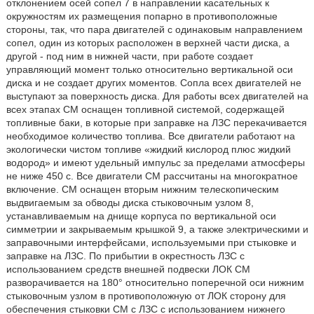
отклонением осей сопел 7 в направлении касательных к
окружностям их размещения попарно в противоположные
стороны, так, что пара двигателей с одинаковым направлением
сопел, один из которых расположен в верхней части диска, а
другой - под ним в нижней части, при работе создает
управляющий момент только относительно вертикальной оси
диска и не создает других моментов. Сопла всех двигателей не
выступают за поверхность диска. Для работы всех двигателей на
всех этапах СМ оснащен топливной системой, содержащей
топливные баки, в которые при заправке на ЛЗС перекачивается
необходимое количество топлива. Все двигатели работают на
экологически чистом топливе «жидкий кислород плюс жидкий
водород» и имеют удельный импульс за пределами атмосферы
не ниже 450 с. Все двигатели СМ рассчитаны на многократное
включение. СМ оснащен вторым нижним телескопическим
выдвигаемым за обводы диска стыковочным узлом 8,
устанавливаемым на днище корпуса по вертикальной оси
симметрии и закрываемым крышкой 9, а также электрическими и
заправочными интерфейсами, используемыми при стыковке и
заправке на ЛЗС. По прибытии в окрестность ЛЗС с
использованием средств внешней подвески ЛОК СМ
разворачивается на 180° относительно поперечной оси нижним
стыковочным узлом в противоположную от ЛОК сторону для
обеспечения стыковки СМ с ЛЗС с использованием нижнего