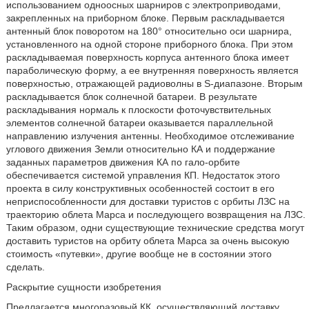
использованием одноосных шарниров с электроприводами,
закрепленных на приборном блоке. Первым раскладывается
антенный блок поворотом на 180° относительно оси шарнира,
установленного на одной стороне приборного блока. При этом
раскладываемая поверхность корпуса антенного блока имеет
параболическую форму, а ее внутренняя поверхность является
поверхностью, отражающей радиоволны в S-диапазоне. Вторым
раскладывается блок солнечной батареи. В результате
раскладывания нормаль к плоскости фоточувствительных
элементов солнечной батареи оказывается параллельной
направлению излучения антенны. Необходимое отслеживание
углового движения Земли относительно КА и поддержание
заданных параметров движения КА по гало-орбите
обеспечивается системой управления КП. Недостаток этого
проекта в силу конструктивных особенностей состоит в его
неприспособленности для доставки туристов с орбиты ЛЗС на
траекторию облета Марса и последующего возвращения на ЛЗС.
Таким образом, одни существующие технические средства могут
доставить туристов на орбиту облета Марса за очень высокую
стоимость «путевки», другие вообще не в состоянии этого
сделать.
Раскрытие сущности изобретения
Предлагается многоразовый КК, осуществляющий доставку