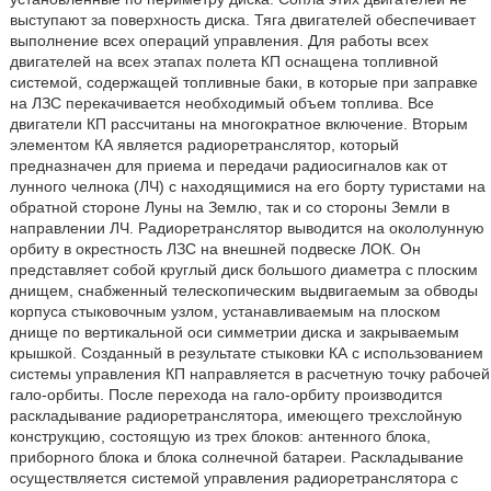
выступают за поверхность диска. Тяга двигателей обеспечивает
выполнение всех операций управления. Для работы всех
двигателей на всех этапах полета КП оснащена топливной
системой, содержащей топливные баки, в которые при заправке
на ЛЗС перекачивается необходимый объем топлива. Все
двигатели КП рассчитаны на многократное включение. Вторым
элементом КА является радиоретранслятор, который
предназначен для приема и передачи радиосигналов как от
лунного челнока (ЛЧ) с находящимися на его борту туристами на
обратной стороне Луны на Землю, так и со стороны Земли в
направлении ЛЧ. Радиоретранслятор выводится на окололунную
орбиту в окрестность ЛЗС на внешней подвеске ЛОК. Он
представляет собой круглый диск большого диаметра с плоским
днищем, снабженный телескопическим выдвигаемым за обводы
корпуса стыковочным узлом, устанавливаемым на плоском
днище по вертикальной оси симметрии диска и закрываемым
крышкой. Созданный в результате стыковки КА с использованием
системы управления КП направляется в расчетную точку рабочей
гало-орбиты. После перехода на гало-орбиту производится
раскладывание радиоретранслятора, имеющего трехслойную
конструкцию, состоящую из трех блоков: антенного блока,
приборного блока и блока солнечной батареи. Раскладывание
осуществляется системой управления радиоретранслятора с