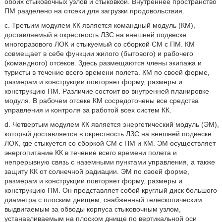
обоих стыковочных узлов и стыковкой. Внутреннее пространство
ПМ разделено на отсеки для загрузки продовольствия.
c. Третьим модулем КК является командный модуль (КМ),
доставляемый в окрестность ЛЗС на внешней подвеске
многоразового ЛОК и стыкуемый со сборкой СМ с ПМ. КМ
совмещает в себе функции жилого (бытового) и рабочего
(командного) отсеков. Здесь размещаются члены экипажа и
туристы в течение всего времени полета. КМ по своей форме,
размерам и конструкции повторяет форму, размеры и
конструкцию ПМ. Различие состоит во внутренней планировке
модуля. В рабочем отсеке КМ сосредоточены все средства
управления и контроля за работой всех систем КК.
d. Четвертым модулем КК является энергетический модуль (ЭМ),
который доставляется в окрестность ЛЗС на внешней подвеске
ЛОК, где стыкуется со сборкой СМ с ПМ и КМ. ЭМ осуществляет
энергопитание КК в течение всего времени полета и
непрерывную связь с наземными пунктами управления, а также
защиту КК от солнечной радиации. ЭМ по своей форме,
размерам и конструкции повторяет форму, размеры и
конструкцию ПМ. Он представляет собой круглый диск большого
диаметра с плоским днищем, снабженный телескопическим
выдвигаемым за обводы корпуса стыковочным узлом,
устанавливаемым на плоском днище по вертикальной оси