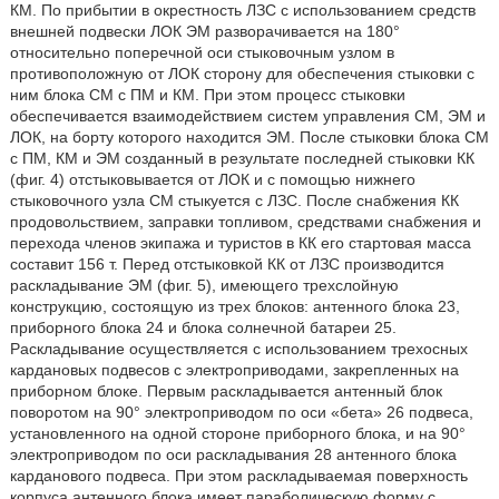
КМ. По прибытии в окрестность ЛЗС с использованием средств
внешней подвески ЛОК ЭМ разворачивается на 180°
относительно поперечной оси стыковочным узлом в
противоположную от ЛОК сторону для обеспечения стыковки с
ним блока СМ с ПМ и КМ. При этом процесс стыковки
обеспечивается взаимодействием систем управления СМ, ЭМ и
ЛОК, на борту которого находится ЭМ. После стыковки блока СМ
с ПМ, КМ и ЭМ созданный в результате последней стыковки КК
(фиг. 4) отстыковывается от ЛОК и с помощью нижнего
стыковочного узла СМ стыкуется с ЛЗС. После снабжения КК
продовольствием, заправки топливом, средствами снабжения и
перехода членов экипажа и туристов в КК его стартовая масса
составит 156 т. Перед отстыковкой КК от ЛЗС производится
раскладывание ЭМ (фиг. 5), имеющего трехслойную
конструкцию, состоящую из трех блоков: антенного блока 23,
приборного блока 24 и блока солнечной батареи 25.
Раскладывание осуществляется с использованием трехосных
кардановых подвесов с электроприводами, закрепленных на
приборном блоке. Первым раскладывается антенный блок
поворотом на 90° электроприводом по оси «бета» 26 подвеса,
установленного на одной стороне приборного блока, и на 90°
электроприводом по оси раскладывания 28 антенного блока
карданового подвеса. При этом раскладываемая поверхность
корпуса антенного блока имеет параболическую форму с