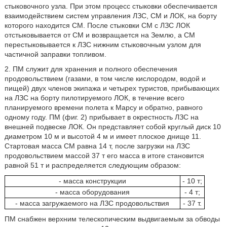
стыковочного узла. При этом процесс стыковки обеспечивается
взаимодействием систем управления ЛЗС, СМ и ЛОК, на борту
которого находится СМ. После стыковки СМ с ЛЗС ЛОК
отстыковывается от СМ и возвращается на Землю, а СМ
перестыковывается к ЛЗС нижним стыковочным узлом для
частичной заправки топливом.
2. ПМ служит для хранения и полного обеспечения
продовольствием (газами, в том числе кислородом, водой и
пищей) двух членов экипажа и четырех туристов, прибывающих
на ЛЗС на борту пилотируемого ЛОК, в течение всего
планируемого времени полета к Марсу и обратно, равного
одному году. ПМ (фиг. 2) прибывает в окрестность ЛЗС на
внешней подвеске ЛОК. Он представляет собой круглый диск 10
диаметром 10 м и высотой 4 м и имеет плоское днище 11.
Стартовая масса СМ равна 14 т, после загрузки на ЛЗС
продовольствием массой 37 т его масса в итоге становится
равной 51 т и распределяется следующим образом:
- масса конструкции
- 10 т;
- масса оборудования
- 4 т;
- масса загружаемого на ЛЗС продовольствия
- 37 т.
ПМ снабжен верхним телескопическим выдвигаемым за обводы