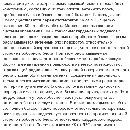
симметрии диска и закрываемым крышкой, имеет трехслойную
конструкцию, состоящую из трех блоков: антенного блока,
приборного блока и блока солнечной батареи. Раскладывание
ЭМ осуществляется перед отстыковкой КК от ЛЗС с целью
выведения КК на орбиту облета Марса с использованием
системы управления ЭМ и трехосных кардановых подвесов с
электроприводами, закрепленных на приборном блоке. Первым
раскладывается антенный блок поворотом относительно
поперечных осей карданового подвеса, установленного на одной
стороне приборного блока. При этом раскладываемая
поверхность корпуса антенного блока имеет параболическую
форму, а ее внутренняя поверхность является поверхностью,
отражающей радиоволны. На внутренней поверхности антенного
блока уложен облучатель антенны, соединенный шарнирно с
тремя телескопическими опорами, закрепленными равномерно
по периметру антенного блока с использованием одноосных
шарниров с электроприводами. Включение приводов и их работа
до достижения упоров обеспечивает установку облучателя
антенного блока в фокус антенны. Вторым раскладывается блок
солнечной батареи также поворотом относительно поперечных
осей карданового подвеса, установленного на противоположной
стороне приборного блока относительно карданового подвеса
антенного блока. После отстыковки КК от ЛЗС он занимает в