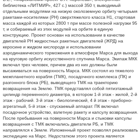
библиотека «ЛИТМИР», 427 с.) массой 350 т, выводимый
отдельными модулями на низкую околоземную орбиту четырьмя
ракетами-носителями (РН) сверхтяжелого класса Н1, стартовая
масса каждой из которых 2800 т при массе полезной нагрузки 95
т, и собираемый из этих модулей на орбите в единую
конструкцию. Проект основан на использовании в качестве
двигателей РН жидкостных ракетных двигателей (ЖРД) на
керосине и жидком кислороде и использовании
аэродинамического торможения в атмосфере Марса для выхода
на круговую орбиту искусственного спутника Марса. Экипаж МКК
включал трех человек, причем два из них должны были
высаживаться на поверхность Марса. МКК состоял из тяжелого
межпланетного корабля (ТМК), посадочного комплекса (ПК) и
разгонного блока (РБ), выводящего ТМК на траекторию
возвращения на Землю. ТМК представлял собой пятиэтажный
цилиндр переменного диаметра, в котором 1-й этаж - жилой, 2-й
этаж - рабочий. 3-й этаж - биологический, 4 й этаж - приборно-
агрегатный, 5-й этаж - спускаемый аппарат. ПК включал
посадочное устройство, взлетную ракету и капсулу возвращения.
После пребывания на поверхности Марса и стыковки капсулы
возвращения с ТМК включались двигатели РБ, и ТМК
направлялся к Земле. Изложенный проект позволял реализовать
экспедицию на Марс. Недостатком этого проекта является