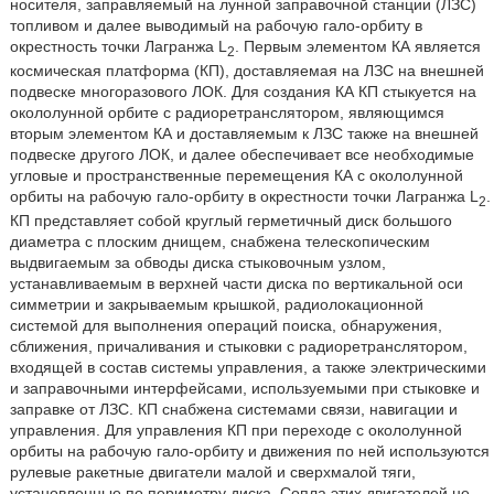
носителя, заправляемый на лунной заправочной станции (ЛЗС)
топливом и далее выводимый на рабочую гало-орбиту в
окрестность точки Лагранжа L
. Первым элементом КА является
2
космическая платформа (КП), доставляемая на ЛЗС на внешней
подвеске многоразового ЛОК. Для создания КА КП стыкуется на
окололунной орбите с радиоретранслятором, являющимся
вторым элементом КА и доставляемым к ЛЗС также на внешней
подвеске другого ЛОК, и далее обеспечивает все необходимые
угловые и пространственные перемещения КА с окололунной
орбиты на рабочую гало-орбиту в окрестности точки Лагранжа L
.
2
КП представляет собой круглый герметичный диск большого
диаметра с плоским днищем, снабжена телескопическим
выдвигаемым за обводы диска стыковочным узлом,
устанавливаемым в верхней части диска по вертикальной оси
симметрии и закрываемым крышкой, радиолокационной
системой для выполнения операций поиска, обнаружения,
сближения, причаливания и стыковки с радиоретранслятором,
входящей в состав системы управления, а также электрическими
и заправочными интерфейсами, используемыми при стыковке и
заправке от ЛЗС. КП снабжена системами связи, навигации и
управления. Для управления КП при переходе с окололунной
орбиты на рабочую гало-орбиту и движения по ней используются
рулевые ракетные двигатели малой и сверхмалой тяги,
установленные по периметру диска. Сопла этих двигателей не