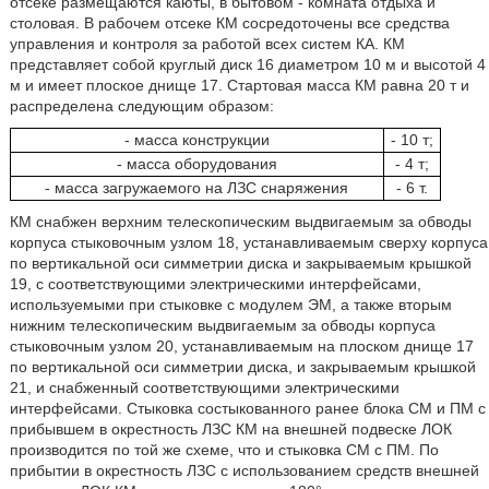
отсеке размещаются каюты, в бытовом - комната отдыха и
столовая. В рабочем отсеке КМ сосредоточены все средства
управления и контроля за работой всех систем КА. КМ
представляет собой круглый диск 16 диаметром 10 м и высотой 4
м и имеет плоское днище 17. Стартовая масса КМ равна 20 т и
распределена следующим образом:
- масса конструкции
- 10 т;
- масса оборудования
- 4 т;
- масса загружаемого на ЛЗС снаряжения
- 6 т.
КМ снабжен верхним телескопическим выдвигаемым за обводы
корпуса стыковочным узлом 18, устанавливаемым сверху корпуса
по вертикальной оси симметрии диска и закрываемым крышкой
19, с соответствующими электрическими интерфейсами,
используемыми при стыковке с модулем ЭМ, а также вторым
нижним телескопическим выдвигаемым за обводы корпуса
стыковочным узлом 20, устанавливаемым на плоском днище 17
по вертикальной оси симметрии диска, и закрываемым крышкой
21, и снабженный соответствующими электрическими
интерфейсами. Стыковка состыкованного ранее блока СМ и ПМ с
прибывшем в окрестность ЛЗС КМ на внешней подвеске ЛОК
производится по той же схеме, что и стыковка СМ с ПМ. По
прибытии в окрестность ЛЗС с использованием средств внешней