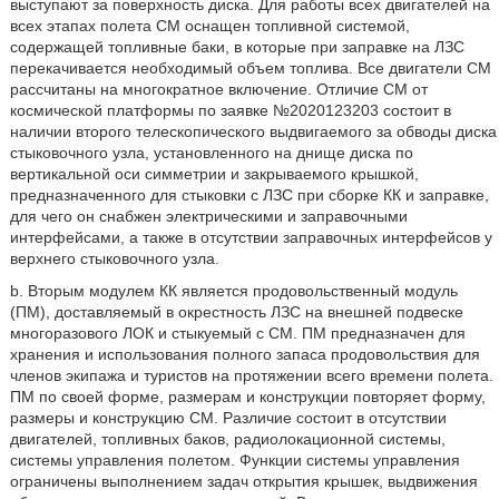
выступают за поверхность диска. Для работы всех двигателей на
всех этапах полета СМ оснащен топливной системой,
содержащей топливные баки, в которые при заправке на ЛЗС
перекачивается необходимый объем топлива. Все двигатели СМ
рассчитаны на многократное включение. Отличие СМ от
космической платформы по заявке №2020123203 состоит в
наличии второго телескопического выдвигаемого за обводы диска
стыковочного узла, установленного на днище диска по
вертикальной оси симметрии и закрываемого крышкой,
предназначенного для стыковки с ЛЗС при сборке КК и заправке,
для чего он снабжен электрическими и заправочными
интерфейсами, а также в отсутствии заправочных интерфейсов у
верхнего стыковочного узла.
b. Вторым модулем КК является продовольственный модуль
(ПМ), доставляемый в окрестность ЛЗС на внешней подвеске
многоразового ЛОК и стыкуемый с СМ. ПМ предназначен для
хранения и использования полного запаса продовольствия для
членов экипажа и туристов на протяжении всего времени полета.
ПМ по своей форме, размерам и конструкции повторяет форму,
размеры и конструкцию СМ. Различие состоит в отсутствии
двигателей, топливных баков, радиолокационной системы,
системы управления полетом. Функции системы управления
ограничены выполнением задач открытия крышек, выдвижения