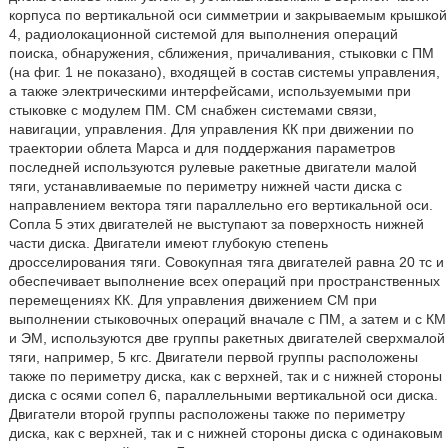
корпуса по вертикальной оси симметрии и закрываемым крышкой
4, радиолокационной системой для выполнения операций
поиска, обнаружения, сближения, причаливания, стыковки с ПМ
(на фиг. 1 не показано), входящей в состав системы управления,
а также электрическими интерфейсами, используемыми при
стыковке с модулем ПМ. СМ снабжен системами связи,
навигации, управления. Для управления КК при движении по
траектории облета Марса и для поддержания параметров
последней используются рулевые ракетные двигатели малой
тяги, устанавливаемые по периметру нижней части диска с
направлением вектора тяги параллельно его вертикальной оси.
Сопла 5 этих двигателей не выступают за поверхность нижней
части диска. Двигатели имеют глубокую степень
дросселирования тяги. Совокупная тяга двигателей равна 20 тс и
обеспечивает выполнение всех операций при пространственных
перемещениях КК. Для управления движением СМ при
выполнении стыковочных операций вначале с ПМ, а затем и с КМ
и ЭМ, используются две группы ракетных двигателей сверхмалой
тяги, например, 5 кгс. Двигатели первой группы расположены
также по периметру диска, как с верхней, так и с нижней стороны
диска с осями сопел 6, параллельными вертикальной оси диска.
Двигатели второй группы расположены также по периметру
диска, как с верхней, так и с нижней стороны диска с одинаковым