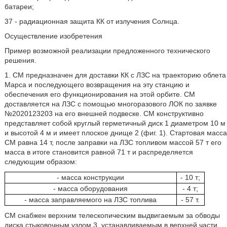
батареи;
37 - радиационная защита КК от излучения Солнца.
Осуществление изобретения
Пример возможной реализации предложенного технического
решения.
1. СМ предназначен для доставки КК с ЛЗС на траекторию облета
Марса и последующего возвращения на эту станцию и
обеспечения его функционирования на этой орбите. СМ
доставляется на ЛЗС с помощью многоразового ЛОК по заявке
№2020123203 на его внешней подвеске. СМ конструктивно
представляет собой круглый герметичный диск 1 диаметром 10 м
и высотой 4 м и имеет плоское днище 2 (фиг. 1). Стартовая масса
СМ равна 14 т, после заправки на ЛЗС топливом массой 57 т его
масса в итоге становится равной 71 т и распределяется
следующим образом:
- масса конструкции
- 10 т;
- масса оборудования
- 4 т;
- масса заправляемого на ЛЗС топлива
- 57 т.
СМ снабжен верхним телескопическим выдвигаемым за обводы
диска стыковочным узлом 3, устанавливаемым в верхней части