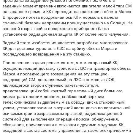
пространстве заданное угловое положение, после чего в
заданный момент времени включаются двигатели малой тяги СМ
на заданное время, и КК переходит на траекторию облета Марса.
В процессе полета продольная ось КК и нормаль к панели
солнечной батареи направлены преимущественно на Солнце. На
внешней открывшейся поверхности приборного блока
установлена радиационная защита КК от солнечного излучения.
Задачей этого изобретения является разработка многоразового
КК для доставки туристов с ЛЗС на орбиту облета Марса и
последующего возвращения на эту станцию.
Поставленная задача решается тем, что многоразовый КК,
осуществляющий доставку туристов с ЛЗС на траекторию облета
Марса и последующего возвращения на эту станцию,
содержащий СМ, доставляемый на ЛЗС с помощью ЛОК,
являющегося второй ступенью ракеты-носителя,
представляющий собой круглый герметичный диск большого
диаметра с плоским днищем, снабженный верхним
телескопическим выдвигаемым за обводы диска стыковочным
узлом, устанавливаемым в верхней части диска по вертикальной
оси симметрии и закрываемым крышкой, радиолокационной
системой для выполнения операций поиска, обнаружения,
сближения, причаливания и стыковки с другими модулями КК,
входящей в состав системы управления, а также электрическими