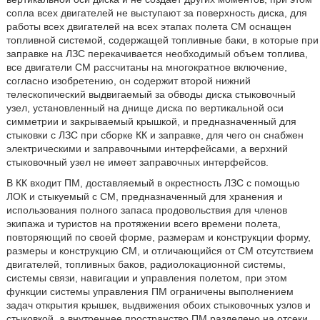
сопла всех двигателей не выступают за поверхность диска, для
работы всех двигателей на всех этапах полета СМ оснащен
топливной системой, содержащей топливные баки, в которые при
заправке на ЛЗС перекачивается необходимый объем топлива,
все двигатели СМ рассчитаны на многократное включение,
согласно изобретению, он содержит второй нижний
телескопический выдвигаемый за обводы диска стыковочный
узел, установленный на днище диска по вертикальной оси
симметрии и закрываемый крышкой, и предназначенный для
стыковки с ЛЗС при сборке КК и заправке, для чего он снабжен
электрическими и заправочными интерфейсами, а верхний
стыковочный узел не имеет заправочных интерфейсов.
В КК входит ПМ, доставляемый в окрестность ЛЗС с помощью
ЛОК и стыкуемый с СМ, предназначенный для хранения и
использования полного запаса продовольствия для членов
экипажа и туристов на протяжении всего времени полета,
повторяющий по своей форме, размерам и конструкции форму,
размеры и конструкцию СМ, и отличающийся от СМ отсутствием
двигателей, топливных баков, радиолокационной системы,
системы связи, навигации и управления полетом, при этом
функции системы управления ПМ ограничены выполнением
задач открытия крышек, выдвижения обоих стыковочных узлов и
стыковкой, а внутреннее пространство ПМ разделено на отсеки