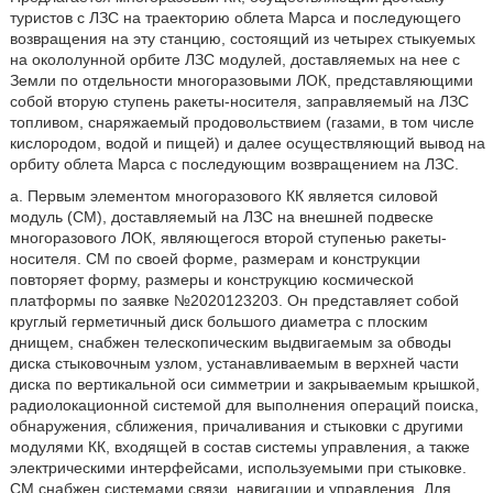
туристов с ЛЗС на траекторию облета Марса и последующего
возвращения на эту станцию, состоящий из четырех стыкуемых
на окололунной орбите ЛЗС модулей, доставляемых на нее с
Земли по отдельности многоразовыми ЛОК, представляющими
собой вторую ступень ракеты-носителя, заправляемый на ЛЗС
топливом, снаряжаемый продовольствием (газами, в том числе
кислородом, водой и пищей) и далее осуществляющий вывод на
орбиту облета Марса с последующим возвращением на ЛЗС.
а. Первым элементом многоразового КК является силовой
модуль (СМ), доставляемый на ЛЗС на внешней подвеске
многоразового ЛОК, являющегося второй ступенью ракеты-
носителя. СМ по своей форме, размерам и конструкции
повторяет форму, размеры и конструкцию космической
платформы по заявке №2020123203. Он представляет собой
круглый герметичный диск большого диаметра с плоским
днищем, снабжен телескопическим выдвигаемым за обводы
диска стыковочным узлом, устанавливаемым в верхней части
диска по вертикальной оси симметрии и закрываемым крышкой,
радиолокационной системой для выполнения операций поиска,
обнаружения, сближения, причаливания и стыковки с другими
модулями КК, входящей в состав системы управления, а также
электрическими интерфейсами, используемыми при стыковке.
СМ снабжен системами связи, навигации и управления. Для