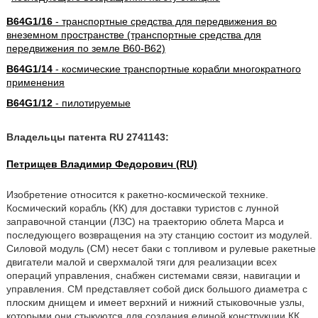
B64G1/16
- транспортные средства для передвижения во
внеземном пространстве (транспортные средства для
передвижения по земле B60-B62)
B64G1/14
- космические транспортные корабли многократного
применения
B64G1/12
- пилотируемые
Владельцы патента RU 2741143:
Петрищев Владимир Федорович (RU)
Изобретение относится к ракетно-космической технике.
Космический корабль (КК) для доставки туристов с лунной
заправочной станции (ЛЗС) на траекторию облета Марса и
последующего возвращения на эту станцию состоит из модулей.
Силовой модуль (СМ) несет баки с топливом и рулевые ракетные
двигатели малой и сверхмалой тяги для реализации всех
операций управления, снабжен системами связи, навигации и
управления. СМ представляет собой диск большого диаметра с
плоским днищем и имеет верхний и нижний стыковочные узлы,
которыми они стыкуются для создания единой конструкции КК.