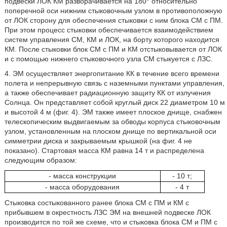
подвески ЛОК КМ разворачивается на 180° относительно
поперечной оси нижним стыковочным узлом в противоположную
от ЛОК сторону для обеспечения стыковки с ним блока СМ с ПМ.
При этом процесс стыковки обеспечивается взаимодействием
систем управления СМ, КМ и ЛОК, на борту которого находится
КМ. После стыковки блок СМ с ПМ и КМ отстыковывается от ЛОК
и с помощью нижнего стыковочного узла СМ стыкуется с ЛЗС.
4. ЭМ осуществляет энергопитание КК в течение всего времени
полета и непрерывную связь с наземными пунктами управления,
а также обеспечивает радиационную защиту КК от излучения
Солнца. Он представляет собой круглый диск 22 диаметром 10 м
и высотой 4 м (фиг. 4). ЭМ также имеет плоское днище, снабжен
телескопическим выдвигаемым за обводы корпуса стыковочным
узлом, установленным на плоском днище по вертикальной оси
симметрии диска и закрываемым крышкой (на фиг. 4 не
показано). Стартовая масса КМ равна 14 т и распределена
следующим образом:
- масса конструкции
- 10 т;
- масса оборудования
- 4 т
Стыковка состыкованного ранее блока СМ с ПМ и КМ с
прибывшем в окрестность ЛЗС ЭМ на внешней подвеске ЛОК
производится по той же схеме, что и стыковка блока СМ и ПМ с