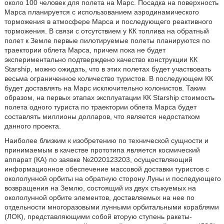
около 100 человек для полета на Марс. Посадка на поверхность
Марса планируется с использованием аэродинамического
торможения в атмосфере Марса и последующего реактивного
торможения. В связи с отсутствием у КК топлива на обратный
полет к Земле первые пилотируемые полеты планируются по
траектории облета Марса, причем пока не будет
экспериментально подтверждено качество конструкции КК
Starship, можно ожидать, что в этих полетах будет участвовать
весьма ограниченное количество туристов. В последующем КК
будет доставлять на Марс исключительно колонистов. Таким
образом, на первых этапах эксплуатации КК Starship стоимость
полета одного туриста по траектории облета Марса будет
составлять миллионы долларов, что является недостатком
данного проекта.
Наиболее близким к изобретению по технической сущности и
принимаемым в качестве прототипа является космический
аппарат (КА) по заявке №2020123203, осуществляющий
информационное обеспечение массовой доставки туристов с
окололунной орбиты на обратную сторону Луны и последующего
возвращения на Землю, состоящий из двух стыкуемых на
окололунной орбите элементов, доставляемых на нее по
отдельности многоразовыми лунными орбитальными кораблями
(ЛОК), представляющими собой вторую ступень ракеты-