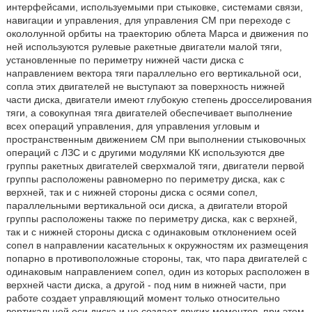
интерфейсами, используемыми при стыковке, системами связи,
навигации и управления, для управления СМ при переходе с
окололунной орбиты на траекторию облета Марса и движения по
ней используются рулевые ракетные двигатели малой тяги,
установленные по периметру нижней части диска с
направлением вектора тяги параллельно его вертикальной оси,
сопла этих двигателей не выступают за поверхность нижней
части диска, двигатели имеют глубокую степень дросселирования
тяги, а совокупная тяга двигателей обеспечивает выполнение
всех операций управления, для управления угловым и
пространственным движением СМ при выполнении стыковочных
операций с ЛЗС и с другими модулями КК используются две
группы ракетных двигателей сверхмалой тяги, двигатели первой
группы расположены равномерно по периметру диска, как с
верхней, так и с нижней стороны диска с осями сопел,
параллельными вертикальной оси диска, а двигатели второй
группы расположены также по периметру диска, как с верхней,
так и с нижней стороны диска с одинаковым отклонением осей
сопел в направлении касательных к окружностям их размещения
попарно в противоположные стороны, так, что пара двигателей с
одинаковым направлением сопел, один из которых расположен в
верхней части диска, а другой - под ним в нижней части, при
работе создает управляющий момент только относительно
вертикальной оси диска и не создает других моментов, при этом