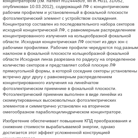
концентратором (см. патент RU2444809, МПК H01L 31/052,
опубликован 10.03.2012), содержащий ЛФ с концентрическим
рабочим профилем и установленный в фокальной плоскости
фотоэлектрический элемент с устройством охлаждения.
Концентратор составлен из последовательного набора секторов
исходной концентрической ЛФ, с равномерным распределением
концентрированного излучения на кольцеобразной фокальной
области. Исходная концентрическая ЛФ состоит из двух зон с
рабочими профилями. Рабочие профили чередуются под разным
наклоном в фокальной плоскости кольцеобразной фокальной
области Исходная линза разрезана по радиусу на определенное
количество секторов и представляет собой плоскую ЛФ
прямоугольной формы, в которой соседние секторы установлены
встречно друг другу с равномерным распределением
концентрированного излучения на линейчатом
фотоэлектрическом приемнике в фокальной плоскости.
Фотоэлектрический приемник выполнен в виде линейки из
скоммутированных высоковольтных фотоэлектрических
элементов и симметрично установлен на вторичном
омегообразном параболоцилиндрическом концентраторе.
Изобретение обеспечивает повышение КПД преобразования и
снижение стоимости вырабатываемой энергии, однако
достигается этот эффект усложненной конструкцией