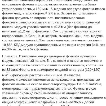
основанием фокона и фотоэлектрическим элементом было
установлено равным 150 мкм. Выходная апертура фокона имела
форму квадрата со стороной 2,6 мм. За счет использования
фокона допустимая погрешность позиционирования
фотоэлектрического элемента при монтаже на фотоприемной
панели модуля увеличивается с ±0,2 мм (без фокона) до
величины ±1,2 мм (с фоконом). Сектор углов разориентации от
направления на Солнце, в котором выходная мощность модуля
составляла не менее 0,9 от максимального значения, составил
±0,85°. КПД модуля с установленным фоконом составил 34%, что
на 3% выше, чем без фокона.
Пример 2. Изготовлен концентраторный фотоэлектрический
модуль, показанный на фиг. 5, в котором в качестве первичного
концентратора была использована линзовая панель, состоящая
из 32 линз Френеля с размерами входной апертуры (120×120)
2
мм
и фокусным расстоянием 220 мм. В качестве
фотоэлектрических элементов использовались трехкаскадные
фотоэлементы на основе наногетероструктуры GaInP/GaAs/Ge,
смонтированные на алюмооксидных платах. Фоконы в виде
усеченных пирамид были выполнены из анодированного
алюминия с высокоотражающим и просветляющим покрытиями с
общим коэффициентом отражения не менее 96% и долей