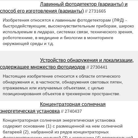
Лавинный фотодетектор (варианты) и
способ его изготовления (варианты)
// 2731665
Изобретения относятся к лавинным фотодетекторам (ЛФД) -
быстродействующим, высокочувствительным приборам, широко
используемым в лидарах, системах связи, технического зрения,
робототехнике, в медицине и биологии в мониторинге
окружающей среды и т.д.
Устройство обнаружения и локализации,
содержащее множество фотодиодов
// 2730441
Настоящее изобретение относится к области оптического
обнаружения и, в частности, обнаружения световых пятен,
отражаемых или излучаемых объектами, с целью
позиционирования объектов в трехмерном пространстве.
Концентраторная солнечная
энергетическая установка
// 2740437
Концентраторная солнечная энергетическая установка
содержит основание (1) с размещенной на нем солнечной
батареей (2), набранной из рядов концентраторных
фотоэлектрических модулей (3) с корпусами (4) прямоугольной