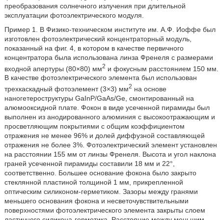
преобразования солнечного излучения при длительной
эксплуатации фотоэлектрического модуля.
Пример 1. В Физико-техническом институте им. А.Ф. Иоффе был
изготовлен фотоэлектрический концентраторный модуль,
показанный на фиг. 4, в котором в качестве первичного
концентратора была использована линза Френеля с размерами
2
входной апертуры (80×80) мм
и фокусным расстоянием 150 мм.
В качестве фотоэлектрического элемента был использован
2
трехкаскадный фотоэлемент (3×3) мм
на основе
наногетероструктуры GaInP/GaAs/Ge, смонтированный на
алюмооксидной плате. Фокон в виде усеченной пирамиды был
выполнен из анодированного алюминия с высокоотражающим и
просветляющим покрытиями с общим коэффициентом
отражения не менее 96% и долей диффузной составляющей
отражения не более 3%. Фотоэлектрический элемент установлен
на расстоянии 155 мм от линзы Френеля. Высота и угол наклона
граней усеченной пирамиды составили 18 мм и 22°,
соответственно. Большее основание фокона было закрыто
стеклянной пластиной толщиной 1 мм, прикрепленной
оптическим силиконом-герметиком. Зазоры между гранями
меньшего основания фокона и несветочувствительными
поверхностями фотоэлектрического элемента закрыты слоем
ластичного силикона-герметика. Расстояние между меньшим