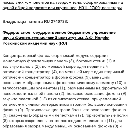
нескольких компонентов на твердом теле, сформированные на
одной общей подложке или внутри нее, H01L 27/00; резисторы
Владельцы патента RU 2740738:
Федеральное государственное бюджетное учреждение
науки Физико-технический институт им. А.Ф. Иоффе
Российской академии наук (RU)
Концентраторный фотоэлектрический модуль содержит
монолитную фронтальную панель (3), боковые стенки (1) и
тыльную панель (2), по меньшей мере один первичный
оптический концентратор (4), по меньшей мере один вторичный
оптический концентратор в форме фокона (9), меньшим
основанием обращенным к фотоэлектрическому элементу (10) с
теплоотводящим элементом (11), размещенным на фронтальной
поверхности тыльной панели (2). Большее основание фокона (9)
закрыто пластиной (12) из силикатного стекла, прикрепленной
оптическим силиконом-герметиком к граням большего основания
фокона (9). Противолежащие грани большего основания фокона
(9) снабжены L-образными лепестками (7), горизонтальные полки
(8) которых закреплены на теплоотводящем элементе (11) для
образования зазора между меньшим основанием фокона (9) и