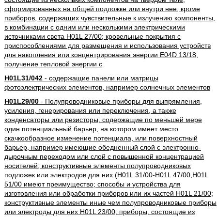
сформированных на общей подложке или внутри нее, кроме
приборов, содержащих чувствительные к излучению компоненты,
в комбинации с одним или несколькими электрическими
источниками света H01L 27/00; кровельные покрытия с
приспособлениями для размещения и использования устройств
для накопления или концентрирования энергии E04D 13/18;
получение тепловой энергии с
H01L31/042
- содержащие панели или матрицы
фотоэлектрических элементов, например солнечных элементов
H01L29/00
- Полупроводниковые приборы для выпрямления,
усиления, генерирования или переключения, а также
конденсаторы или резисторы, содержащие по меньшей мере
один потенциальный барьер, на котором имеет место
скачкообразное изменение потенциала, или поверхностный
барьер, например имеющие обедненный слой с электронно-
дырочным переходом или слой с повышенной концентрацией
носителей; конструктивные элементы полупроводниковых
подложек или электродов для них (H01L 31/00-H01L 47/00,H01L
51/00 имеют преимущество; способы и устройства для
изготовления или обработки приборов или их частей H01L 21/00;
конструктивные элементы иные чем полупроводниковые приборы
или электроды для них H01L 23/00; приборы, состоящие из