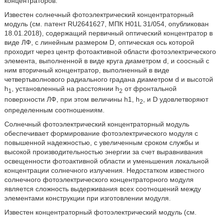
концентраторов.
Известен солнечный фотоэлектрический концентраторный
модуль (см. патент RU2641627, МПК H01L 31/054, опубликован
18.01.2018), содержащий первичный оптический концентратор в
виде ЛФ, с линейным размером D, оптическая ось которой
проходит через центр фотоактивной области фотоэлектрического
элемента, выполненной в виде круга диаметром d, и соосный с
ним вторичный концентратор, выполненный в виде
четвертьволнового радиального градана диаметром d и высотой
h
, установленный на расстоянии h
от фронтальной
1
2
поверхности ЛФ, при этом величины h1, h
, и D удовлетворяют
2
определенным соотношениям.
Солнечный фотоэлектрический концентраторный модуль
обеспечивает формирование фотоэлектрического модуля с
повышенной надежностью, с увеличенным сроком службы и
высокой производительностью энергии за счет выравнивания
освещенности фотоактивной области и уменьшения локальной
концентрации солнечного излучения. Недостатком известного
солнечного фотоэлектрического концентраторного модуля
является сложность выдерживания всех соотношений между
элементами конструкции при изготовлении модуля.
Известен концентраторный фотоэлектрический модуль (см.