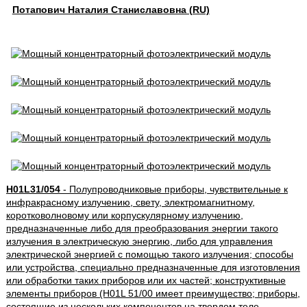
Потапович Наталия Станиславовна (RU)
H01L31/054
- Полупроводниковые приборы, чувствительные к
инфракрасному излучению, свету, электромагнитному,
коротковолновому или корпускулярному излучению,
предназначенные либо для преобразования энергии такого
излучения в электрическую энергию, либо для управления
электрической энергией с помощью такого излучения; способы
или устройства, специально предназначенные для изготовления
или обработки таких приборов или их частей; конструктивные
элементы приборов (H01L 51/00 имеет преимущество; приборы,
состоящие из нескольких компонентов на твердом теле,