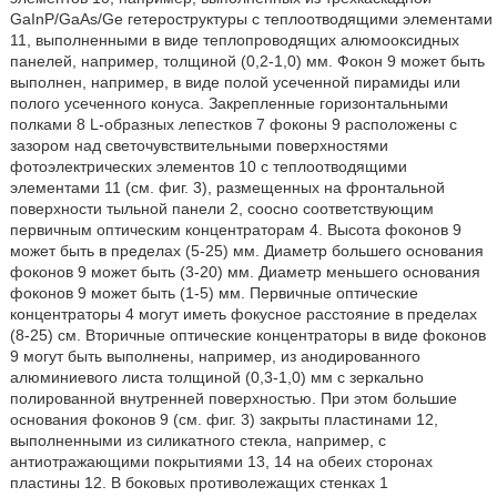
GaInP/GaAs/Ge гетероструктуры с теплоотводящими элементами
11, выполненными в виде теплопроводящих алюмооксидных
панелей, например, толщиной (0,2-1,0) мм. Фокон 9 может быть
выполнен, например, в виде полой усеченной пирамиды или
полого усеченного конуса. Закрепленные горизонтальными
полками 8 L-образных лепестков 7 фоконы 9 расположены с
зазором над светочувствительными поверхностями
фотоэлектрических элементов 10 с теплоотводящими
элементами 11 (см. фиг. 3), размещенных на фронтальной
поверхности тыльной панели 2, соосно соответствующим
первичным оптическим концентраторам 4. Высота фоконов 9
может быть в пределах (5-25) мм. Диаметр большего основания
фоконов 9 может быть (3-20) мм. Диаметр меньшего основания
фоконов 9 может быть (1-5) мм. Первичные оптические
концентраторы 4 могут иметь фокусное расстояние в пределах
(8-25) см. Вторичные оптические концентраторы в виде фоконов
9 могут быть выполнены, например, из анодированного
алюминиевого листа толщиной (0,3-1,0) мм с зеркально
полированной внутренней поверхностью. При этом большие
основания фоконов 9 (см. фиг. 3) закрыты пластинами 12,
выполненными из силикатного стекла, например, с
антиотражающими покрытиями 13, 14 на обеих сторонах
пластины 12. В боковых противолежащих стенках 1