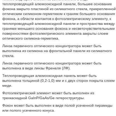
теплопроводящей алюмооксидной панели, большее основание
фокона закрыто пластиной из силикатного стекла, прикрепленной
оптическим силиконом-герметиком к граням большего основания
фокона, а области контактов к фотоэлектрическому элементу, к
теплопроводящей алюмооксидной панели и пространства между
гранями меньшего основания фокона и несветочувствительными
поверхностями фотоэлектрического элемента закрыты слоем
оптического силикона-герметика.
Линза первичного оптического концентратора может быть
выполнена из силикона на фронтальной панели из силикатного
стекла.
Линза первичного оптического концентратора может быть
выполнена в виде линзы Френеля (ЛФ).
Теплопроводящая алюмооксидная панель может быть
выполнена толщиной (0,2-1,0) мм и с двух сторон покрыта слоем
меди.
Фотоэлектрический элемент может быть выполнен из
трехкаскадной GaInP/GaAs/Ge гетероструктуры.
Фокон может быть выполнен в виде полой усеченной пирамиды
или полого усеченного конуса.