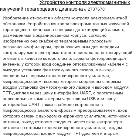
Устройство контроля электромагнитных
излучений терагерцевого диапазона
// 2737678
Изобретение относится к области контроля электромагнитной
обстановки. Устройство контроля электромагнитных излучений
терагерцевого диапазона содержит детектирующий элемент,
размещенный в экранированном корпусе, согласно
изобретению оно снабжено терагерцевым полосовым
резонансным фильтром, предназначенным для передачи
контролируемого электромагнитного сигнала на детектирующий
элемент, в качестве которого использована фотопроводящая
антенна, у которой вход соединен оптоволоконным кабелем с
выходом установки фемтосекундного лазера, а выходы
соединены с первым входом синхронного усилителя,
микропроцессором, выходы которого соединены с первым
входом установки фемтосекундного лазера и выходом модуля
TFT-дисплея через шину интерфейса UART, с портативным
персональным компьютером через шины USB или шину
интерфейса UART, также снабжено встроенным в
микропроцессор аналого-цифровым преобразователем, вход
которого связан с выходом синхронного усилителя, источником
питания, выход которого соединен через вход контроллера
питания со вторым входом синхронного усилителя, входом
микропроцессора, входом модуля TFT-дисплея и вторым