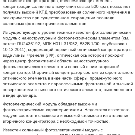
оптических концентраторов, обеспечивающих степень
концентрации солнечного излучения свыше 500 крат, позволяет
получать высокий КПД преобразования солнечного излучения в
электричество при существенном сокращении площади
солнечных фотоэлектрических элементов.
Из существующего уровня техники известен фотоэлектрический
модуль с наноструктурным фотоэлектрическим элементом (см.
патент RU2436192, МПК H01L 31/052, В82В 1/00, опубликован
10.12.2011), содержащий первичный оптический концентратор в
виде линзы Френеля (ЛФ), оптическая ось которой проходит
через центр фотоактивной области наноструктурного
фотоэлектрического элемента и соосный с ним вторичный
концентратор. Вторичный концентратор состоит из фронтального
оптического элемента в виде части сферы, промежуточного
оптического элемента с параллельными фронтальной и тыльной
поверхностями и тыльного оптического элемента, выполненного
в виде цилиндра.
Фотоэлектрический модуль обладает высокими
фотоэлектрическими характеристиками. Недостаток известного
модуля состоит в сложности и высокой стоимости изготовления
вторичного концентратора с необходимой точностью.
Известен солнечный фотоэлектрический модуль с