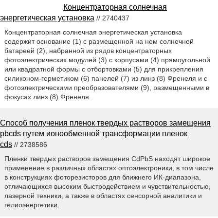
Концентраторная солнечная
энергетическая установка
// 2740437
Концентраторная солнечная энергетическая установка
содержит основание (1) с размещенной на нем солнечной
батареей (2), набранной из рядов концентраторных
фотоэлектрических модулей (3) с корпусами (4) прямоугольной
или квадратной формы с отбортовками (5) для прикрепления
силиконом-герметиком (6) панелей (7) из линз (8) Френеля и с
фотоэлектрическими преобразователями (9), размещенными в
фокусах линз (8) Френеля.
Способ получения пленок твердых растворов замещения
pbcds путем ионообменной трансформации пленок
cds
// 2738586
Пленки твердых растворов замещения CdPbS находят широкое
применение в различных областях оптоэлектроники, в том числе
в конструкциях фоторезисторов для ближнего ИК-диапазона,
отличающихся высоким быстродействием и чувствительностью,
лазерной техники, а также в областях сенсорной аналитики и
гелиоэнергетики.