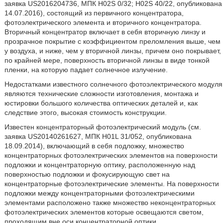
заявка US2016204736, МПК H02S 0/32; H02S 40/22, опубликована
14.07.2016), состоящий из первичного концентратора,
фотоэлектрического элемента и вторичного концентратора.
Вторичный концентратор включает в себя вторичную линзу и
прозрачное покрытие с коэффициентом преломления выше, чем
у воздуха, и ниже, чем у вторичной линзы, причем оно покрывает,
по крайней мере, поверхность вторичной линзы в виде тонкой
пленки, на которую падает солнечное излучение.
Недостатками известного солнечного фотоэлектрического модуля
являются технические сложности изготовления, монтажа и
юстировки большого количества оптических деталей и, как
следствие этого, высокая стоимость конструкции.
Известен концентраторный фотоэлектрический модуль (см.
заявка US20140261627, МПК H01L 31/052, опубликована
18.09.2014), включающий в себя подложку, множество
концентраторных фотоэлектрических элементов на поверхности
подложки и концентраторную оптику, расположенную над
поверхностью подложки и фокусирующую свет на
концентраторные фотоэлектрические элементы. На поверхности
подложки между концентраторными фотоэлектрическими
элементами расположено также множество неконцентраторных
фотоэлектрических элементов которые освещаются светом,
проходящим вне оси концентраторной оптики.