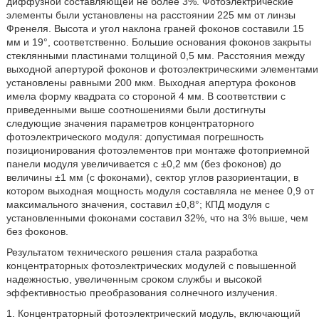
диффузной составляющей не более 3%. Фотоэлектрические
элементы были установлены на расстоянии 225 мм от линзы
Френеля. Высота и угол наклона граней фоконов составили 15
мм и 19°, соответственно. Большие основания фоконов закрыты
стеклянными пластинами толщиной 0,5 мм. Расстояния между
выходной апертурой фоконов и фотоэлектрическими элементами
установлены равными 200 мкм. Выходная апертура фоконов
имела форму квадрата со стороной 4 мм. В соответствии с
приведенными выше соотношениями были достигнуты
следующие значения параметров концентраторного
фотоэлектрического модуля: допустимая погрешность
позиционирования фотоэлементов при монтаже фотоприемной
панели модуля увеличивается с ±0,2 мм (без фоконов) до
величины ±1 мм (с фоконами), сектор углов разориентации, в
котором выходная мощность модуля составляла не менее 0,9 от
максимального значения, составил ±0,8°; КПД модуля с
установленными фоконами составил 32%, что на 3% выше, чем
без фоконов.
Результатом технического решения стала разработка
концентраторных фотоэлектрических модулей с повышенной
надежностью, увеличенным сроком службы и высокой
эффективностью преобразования солнечного излучения.
1. Концентраторный фотоэлектрический модуль, включающий