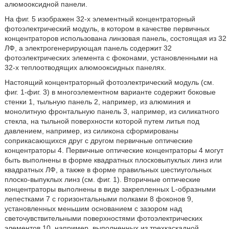
алюмооксидной панели.
На фиг. 5 изображен 32-х элементный концентраторный
фотоэлектрический модуль, в котором в качестве первичных
концентраторов использована линзовая панель, состоящая из 32
ЛФ, а электрогенерирующая панель содержит 32
фотоэлектрических элемента с фоконами, установленными на
32-х теплоотводящих алюмооксидных панелях.
Настоящий концентраторный фотоэлектрический модуль (см.
фиг. 1-фиг. 3) в многоэлементном варианте содержит боковые
стенки 1, тыльную панель 2, например, из алюминия и
монолитную фронтальную панель 3, например, из силикатного
стекла, на тыльной поверхности которой путем литья под
давлением, например, из силикона сформированы
соприкасающихся друг с другом первичные оптические
концентраторы 4. Первичные оптические концентраторы 4 могут
быть выполнены в форме квадратных плосковыпуклых линз или
квадратных ЛФ, а также в форме правильных шестиугольных
плоско-выпуклых линз (см. фиг. 1). Вторичные оптические
концентраторы выполнены в виде закрепленных L-образными
лепестками 7 с горизонтальными полками 8 фоконов 9,
установленных меньшим основанием с зазором над
светочувствительными поверхностями фотоэлектрических
элементов 10, например, выполненных из трехкаскадной