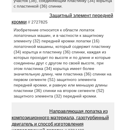
участок (38), соединяющий пластинку (34) корытца
с пластинкой (36) спинки.
Защитный элемент передней
кромки
// 2727825
Изобретение относится к области лопаток
лопаточных машин, и в частности к защитному
элементу (32) передней кромки лопатки (16)
лопаточной машины, который содержит пластинку
(34) корытца и пластинку (36) спинки, каждая из
которых проходит по высоте и по длине и которые
соединены друг с другом по своей высоте, при
этом пластинка (34) корытца имеет более
значительную длину, чем пластинка (36) спинки на
первом сегменте (S1) защитного элемента
передней кромки, и равную или меньшую длины
пластинки (36) спинки на втором сегменте (S2)
защитного элемента (32) передней кромки.
Направляющая лопатка из
композиционного материала, газотурбинный
двигатель и способ изготовления