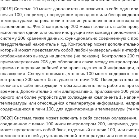
[0019] Система 10 может дополнительно включать в себя один ил
печью 100, например, посредством проводного или беспроводног
температурами нагрева печи в течение установленного или зара
выполнения на Фиг. 3 контроллер 200 может включать в себя про
исполнения одной или более инструкций или команд приложения 3
систему 206 хранения данных, функционально соединенную с проц
твердотельный накопитель и т.д. Контроллер может дополнительно
который может представлять собой любой универсальный интерфе
отображаемого вывода на дисплее (не показан). Контроллер 200 т
приемопередатчик 208 для облегчения связи между контроллером 
приема и передачи рабочей или производственной информации, от
охлаждения. Следует понимать, что печь 100 может содержать конт
контроллер 200 может быть удален от печи 100. Последовательно
включать в себя инструкции, чтобы заставлять печь работать при 
времени. Дополнительно или альтернативно, приложение 300 упра
одного или более устройств для охлаждения компонента 1, наприм
температуры или относящейся к температуре информации, наприме
содержащихся в печи 100, для идентификации температуры (темп
[0020] Система также может включать в себя систему охлаждения,
соединенное с печью 100 и/или контроллером 200, например, для
может представлять собой блок, отдельный от печи 100, или сис
компонентов в ней до установленной температуры или состояния,