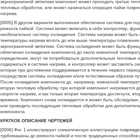
зернограничной эвтектики компонент может проходить третью теп
тепловых обработок, или может начинаться операция пайки повре
нагрева.
[0005] В другом варианте выполнения обеспечена система для по
ремонта пайкой. Система может включать в себя контроллер, фун
необязательно систему охлаждения. Система нагрева может быть
температуры нагрева вплоть до или выше температуры плавления
зернограничной эвтектики. Система охлаждения может быть функ
облегчения охлаждения компонента до около комнатной температ
определения, могут ли потребоваться дополнительные тепловые 
содержаться в системе нагрева, и контроллер может заставлять с
которая при достижении поддерживается в течение первого перио
посредством системы охлаждения и/или естественным образом пу
После охлаждения компонента до, например, комнатной температ
вторую тепловую обработку, при которой компонент нагревается 
скорости нагрева, и как только вторая температура достигнута, в
времени. Компонент снова охлаждается и может быть обследован
или проводить последующие тепловые обработки для дополнительн
компонента.
КРАТКОЕ ОПИСАНИЕ ЧЕРТЕЖЕЙ
[0006] Фиг. 1 иллюстрирует схематическую иллюстрацию поврежде
турбомашины до ремонта пайкой и после традиционных способов 