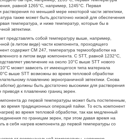
ения, равной 1265°C, например, 1245°С. Первая
 растворения по меньшей мере некоторой части эвтектики,
атура также может быть достаточно низкой для обеспечения
вая температура, и ниже температур, которые бы в
ной эвтектики.
жет представлять собой температуру выше, например,
нной (в литом виде) части компонента, проходящего
онент содержит СМ 247, температура термообработки на
вленного в литом виде компонента. С STT, равной 1232°C,
едставляет увеличение на около 10°C выше STT нового
а 10°C может зависеть от имеющегося типа материала
30°C выше STT возможны во время тепловой обработки
желательному плавлению зернограничной эвтектики. Снова
аботки) должны быть достаточно высокими для растворения
е приводя к плавлению границ зерен.
компонента до первой температуры может быть постепенным,
 во время традиционных операций пайки. То есть компонент
агрев) во время тепловой обработки, так как медленный
оединения по границам зерен, при этом давая время на
ть в себя нагрев компонента до первой температуры со
 нагрев от первоначальной температуры, например,