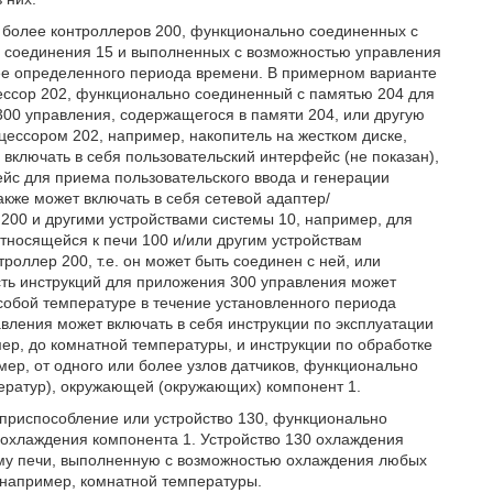
и более контроллеров 200, функционально соединенных с
о соединения 15 и выполненных с возможностью управления
нее определенного периода времени. В примерном варианте
цессор 202, функционально соединенный с памятью 204 для
00 управления, содержащегося в памяти 204, или другую
ессором 202, например, накопитель на жестком диске,
 включать в себя пользовательский интерфейс (не показан),
йс для приема пользовательского ввода и генерации
акже может включать в себя сетевой адаптер/
200 и другими устройствами системы 10, например, для
носящейся к печи 100 и/или другим устройствам
роллер 200, т.е. он может быть соединен с ней, или
сть инструкций для приложения 300 управления может
особой температуре в течение установленного периода
вления может включать в себя инструкции по эксплуатации
ер, до комнатной температуры, и инструкции по обработке
р, от одного или более узлов датчиков, функционально
ератур), окружающей (окружающих) компонент 1.
 приспособление или устройство 130, функционально
 охлаждения компонента 1. Устройство 130 охлаждения
тему печи, выполненную с возможностью охлаждения любых
 например, комнатной температуры.