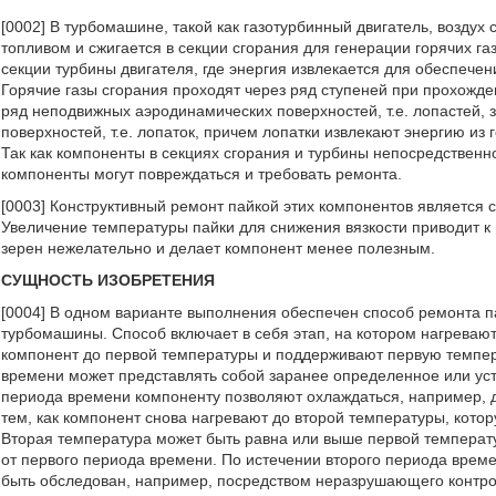
[0002] В турбомашине, такой как газотурбинный двигатель, воздух
топливом и сжигается в секции сгорания для генерации горячих га
секции турбины двигателя, где энергия извлекается для обеспече
Горячие газы сгорания проходят через ряд ступеней при прохожде
ряд неподвижных аэродинамических поверхностей, т.е. лопастей,
поверхностей, т.е. лопаток, причем лопатки извлекают энергию из
Так как компоненты в секциях сгорания и турбины непосредственно
компоненты могут повреждаться и требовать ремонта.
[0003] Конструктивный ремонт пайкой этих компонентов является 
Увеличение температуры пайки для снижения вязкости приводит к
зерен нежелательно и делает компонент менее полезным.
СУЩНОСТЬ ИЗОБРЕТЕНИЯ
[0004] В одном варианте выполнения обеспечен способ ремонта п
турбомашины. Способ включает в себя этап, на котором нагреваю
компонент до первой температуры и поддерживают первую темпер
времени может представлять собой заранее определенное или уст
периода времени компоненту позволяют охлаждаться, например, 
тем, как компонент снова нагревают до второй температуры, кото
Вторая температура может быть равна или выше первой температ
от первого периода времени. По истечении второго периода врем
быть обследован, например, посредством неразрушающего контрол