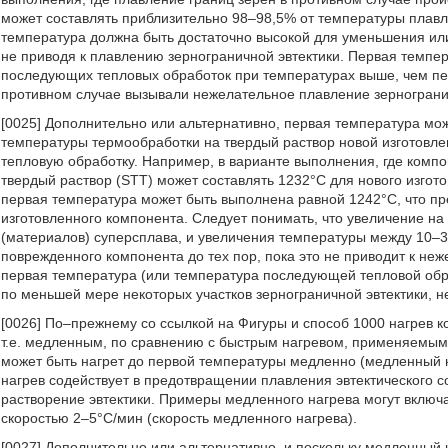
может составлять приблизительно 98–98,5% от температуры плавл
температура должна быть достаточно высокой для уменьшения или
не приводя к плавлению зернограничной эвтектики. Первая темпер
последующих тепловых обработок при температурах выше, чем пер
противном случае вызывали нежелательное плавление зерногранич
[0025] Дополнительно или альтернативно, первая температура мо
температуры термообработки на твердый раствор новой изготовле
тепловую обработку. Например, в варианте выполнения, где комп
твердый раствор (STT) может составлять 1232°C для нового изгото
первая температура может быть выполнена равной 1242°C, что пр
изготовленного компонента. Следует понимать, что увеличение н
(материалов) суперсплава, и увеличения температуры между 10–
поврежденного компонента до тех пор, пока это не приводит к не
первая температура (или температура последующей тепловой обр
по меньшей мере некоторых участков зернограничной эвтектики, н
[0026] По–прежнему со ссылкой на Фигуры и способ 1000 нагрев 
т.е. медленным, по сравнению с быстрым нагревом, применяемым
может быть нагрет до первой температуры медленно (медленный н
нагрев содействует в предотвращении плавления эвтектического с
растворение эвтектики. Примеры медленного нагрева могут включа
скоростью 2–5°C/мин (скорость медленного нагрева).
[0027] Дополнительно или альтернативно, и поскольку медленный