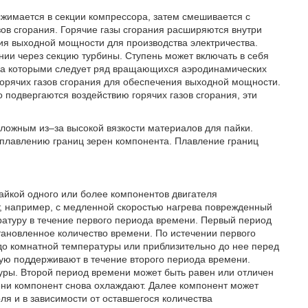
 сжимается в секции компрессора, затем смешивается с
зов сгорания. Горячие газы сгорания расширяются внутри
ния выходной мощности для производства электричества.
нии через секцию турбины. Ступень может включать в себя
 за которыми следует ряд вращающихся аэродинамических
 горячих газов сгорания для обеспечения выходной мощности.
 подвергаются воздействию горячих газов сгорания, эти
сложным из–за высокой вязкости материалов для пайки.
 плавлению границ зерен компонента. Плавление границ
айкой одного или более компонентов двигателя
т, например, с медленной скоростью нагрева поврежденный
атуру в течение первого периода времени. Первый период
ановленное количество времени. По истечении первого
до комнатной температуры или приблизительно до нее перед
рую поддерживают в течение второго периода времени.
уры. Второй период времени может быть равен или отличен
ени компонент снова охлаждают. Далее компонент может
я и в зависимости от оставшегося количества