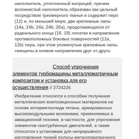
наполнитель, уплотненный матрицей, причем
волокнистый наполнитель образован как цельный
посредством трехмерного тканья и содержит перо
(12) и, по меньшей мере, две крепежные лапы
(14a, 14b, 24a, 24b, 26a), продолжающихся от
радиального конца (16, 18) лопатки в направлении
противоположных боковых поверхностей (12a,
12b) пера, при этом упомянутые крепежные лапы
смещены в осевом направлении друг от друга.
Способ упрочнения
элементов турбомашины металломатричным
композитом и установка для его
осуществления
// 2724226
Изобретение относится к способам получения
металлических композиционных материалов на
основе интерметаллида титана, армированных
высокомодульными волокнами, применяемых в
авиационной технике, в частности, для упрочнения
элементов газотурбинных двигателей, а также
относится к установкам для непрерывного
изготовления тонкой полосы металломатричного