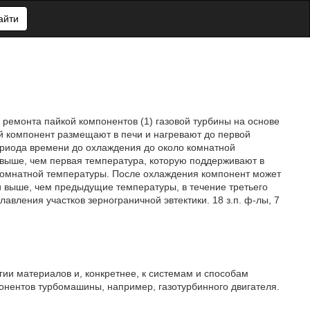
айти
 ремонта пайкой компонентов (1) газовой турбины на основе
 компонент размещают в печи и нагревают до первой
ериода времени до охлаждения до около комнатной
 выше, чем первая температура, которую поддерживают в
 комнатной температуры. После охлаждения компонент может
и выше, чем предыдущие температуры, в течение третьего
вления участков зернограничной эвтектики. 18 з.п. ф-лы, 7
гии материалов и, конкретнее, к системам и способам
нентов турбомашины, например, газотурбинного двигателя.