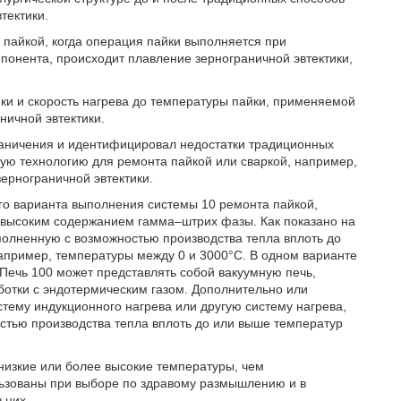
тектики.
 пайкой, когда операция пайки выполняется при
понента, происходит плавление зернограничной эвтектики,
йки и скорость нагрева до температуры пайки, применяемой
ничной эвтектики.
раничения и идентифицировал недостатки традиционных
вую технологию для ремонта пайкой или сваркой, например,
ернограничной эвтектики.
ого варианта выполнения системы 10 ремонта пайкой,
с высоким содержанием гамма–штрих фазы. Как показано на
ыполненную с возможностью производства тепла вплоть до
апример, температуры между 0 и 3000°C. В одном варианте
Печь 100 может представлять собой вакуумную печь,
отки с эндотермическим газом. Дополнительно или
стему индукционного нагрева или другую систему нагрева,
тью производства тепла вплоть до или выше температур
 низкие или более высокие температуры, чем
ьзованы при выборе по здравому размышлению и в
 них.