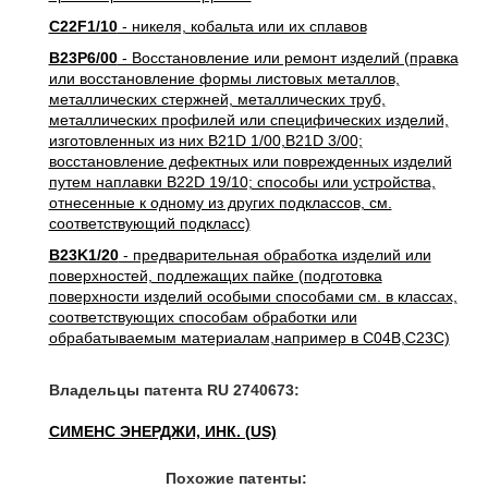
C22F1/10
- никеля, кобальта или их сплавов
B23P6/00
- Восстановление или ремонт изделий (правка
или восстановление формы листовых металлов,
металлических стержней, металлических труб,
металлических профилей или специфических изделий,
изготовленных из них B21D 1/00,B21D 3/00;
восстановление дефектных или поврежденных изделий
путем наплавки B22D 19/10; способы или устройства,
отнесенные к одному из других подклассов, см.
соответствующий подкласс)
B23K1/20
- предварительная обработка изделий или
поверхностей, подлежащих пайке (подготовка
поверхности изделий особыми способами см. в классах,
соответствующих способам обработки или
обрабатываемым материалам,например в C04B,C23C)
Владельцы патента RU 2740673:
СИМЕНС ЭНЕРДЖИ, ИНК. (US)
Похожие патенты: