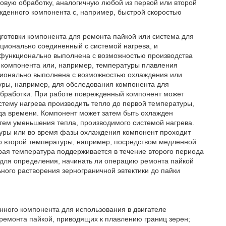
ловую обработку, аналогичную любой из первой или второй
жденного компонента с, например, быстрой скоростью
дготовки компонента для ремонта пайкой или система для
кционально соединенный с системой нагрева, и
 функционально выполнена с возможностью производства
 компонента или, например, температуры плавления
ционально выполнена с возможностью охлаждения или
уры, например, для обследования компонента для
обработки. При работе поврежденный компонент может
истему нагрева производить тепло до первой температуры,
да времени. Компонент может затем быть охлажден
тем уменьшения тепла, производимого системой нагрева.
уры или во время фазы охлаждения компонент проходит
до второй температуры, например, посредством медленной
торая температура поддерживается в течение второго периода
 для определения, начинать ли операцию ремонта пайкой
ого растворения зернограничной эвтектики до пайки
нного компонента для использования в двигателе
ремонта пайкой, приводящих к плавлению границ зерен;