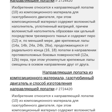
направляющей лопатки
// 2724420
Изобретение относится к направляющей лопатке
(10) из композиционного материала для
газотурбинного двигателя, при этом
композиционный материал содержит волокнистый
наполнитель, уплотненный матрицей, причем
волокнистый наполнитель образован как цельный
посредством трехмерного тканья и содержит перо
(12) и, по меньшей мере, две крепежные лапы
(14a, 14b, 24a, 24b, 26a), продолжающихся от
радиального конца (16, 18) лопатки в направлении
противоположных боковых поверхностей (12a,
12b) пера, при этом упомянутые крепежные лапы
смещены в осевом направлении друг от друга.
Направляющая лопатка из
композиционного материала, газотурбинный
двигатель и способ изготовления
направляющей лопатки
// 2724420
Изобретение относится к направляющей лопатке
(10) из композиционного материала для
газотурбинного двигателя, при этом
композиционный материал содержит волокнистый