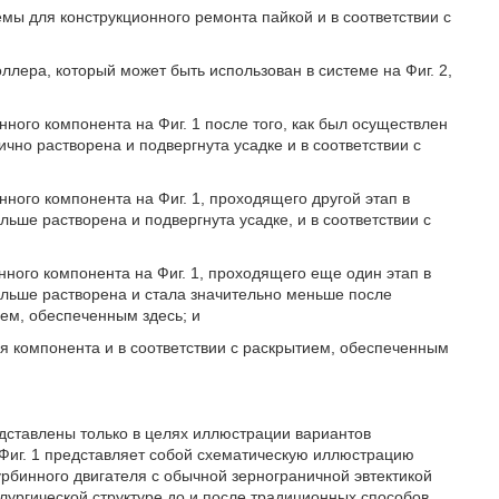
емы для конструкционного ремонта пайкой и в соответствии с
ллера, который может быть использован в системе на Фиг. 2,
ного компонента на Фиг. 1 после того, как был осуществлен
чно растворена и подвергнута усадке и в соответствии с
ного компонента на Фиг. 1, проходящего другой этап в
ьше растворена и подвергнута усадке, и в соответствии с
ного компонента на Фиг. 1, проходящего еще один этап в
ольше растворена и стала значительно меньше после
ем, обеспеченным здесь; и
ля компонента и в соответствии с раскрытием, обеспеченным
едставлены только в целях иллюстрации вариантов
 Фиг. 1 представляет собой схематическую иллюстрацию
рбинного двигателя с обычной зернограничной эвтектикой
аллургической структуре до и после традиционных способов