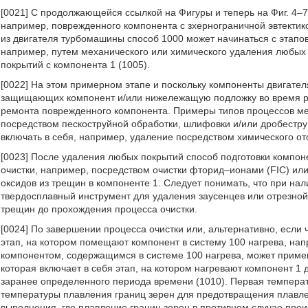
[0021] С продолжающейся ссылкой на Фигуры и теперь на Фиг. 4–
например, поврежденного компонента с зхернограничной эвтектик
из двигателя турбомашины способ 1000 может начинаться с этапов
например, путем механического или химического удаления любых 
покрытий с компонента 1 (1005).
[0022] На этом примерном этапе и поскольку компоненты двигате
защищающих компонент и/или нижележащую подложку во время ра
ремонта поврежденного компонента. Примеры типов процессов мех
посредством пескоструйной обработки, шлифовки и/или дробестру
включать в себя, например, удаление посредством химического от
[0023] После удаления любых покрытий способ подготовки компон
очистки, например, посредством очистки фторид–ионами (FIC) ил
оксидов из трещин в компоненте 1. Следует понимать, что при на
твердосплавный инструмент для удаления заусенцев или отрезной 
трещин до прохождения процесса очистки.
[0024] По завершении процесса очистки или, альтернативно, если 
этап, на котором помещают компонент в систему 100 нагрева, нап
компонентом, содержащимся в системе 100 нагрева, может примен
которая включает в себя этап, на котором нагревают компонент 1
заранее определенного периода времени (1010). Первая темпера
температуры плавления границ зерен для предотвращения плавлен
выполнения, где плавление границ зерен в противном случае про