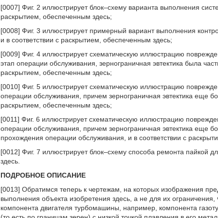
[0007] Фиг. 2 иллюстрирует блок–схему варианта выполнения сист
раскрытием, обеспеченным здесь;
[0008] Фиг. 3 иллюстрирует примерный вариант выполнения контро
и в соответствии с раскрытием, обеспеченным здесь;
[0009] Фиг. 4 иллюстрирует схематическую иллюстрацию поврежден
этап операции обслуживания, зернограничная эвтектика была части
раскрытием, обеспеченным здесь;
[0010] Фиг. 5 иллюстрирует схематическую иллюстрацию поврежден
операции обслуживания, причем зернограничная эвтектика еще бол
раскрытием, обеспеченным здесь;
[0011] Фиг. 6 иллюстрирует схематическую иллюстрацию поврежден
операции обслуживания, причем зернограничная эвтектика еще б
прохождения операции обслуживания, и в соответствии с раскрыти
[0012] Фиг. 7 иллюстрирует блок–схему способа ремонта пайкой д
здесь.
ПОДРОБНОЕ ОПИСАНИЕ
[0013] Обратимся теперь к чертежам, на которых изображения пр
выполнения объекта изобретения здесь, а не для их ограничения,
компонента двигателя турбомашины, например, компонента газоту
(то есть по границам зерен) с низкой точкой плавления в его мет