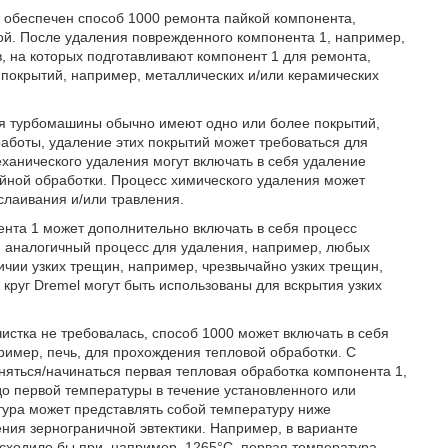
7 обеспечен способ 1000 ремонта пайкой компонента,
ой. После удаления поврежденного компонента 1, например,
, на которых подготавливают компонент 1 для ремонта,
покрытий, например, металлических и/или керамических
ля турбомашины обычно имеют одно или более покрытий,
боты, удаление этих покрытий может требоваться для
анического удаления могут включать в себя удаление
йной обработки. Процесс химического удаления может
слаивания и/или травления.
ента 1 может дополнительно включать в себя процесс
и аналогичный процесс для удаления, например, любых
личии узких трещин, например, чрезвычайно узких трещин,
круг Dremel могут быть использованы для вскрытия узких
чистка не требовалась, способ 1000 может включать в себя
ример, печь, для прохождения тепловой обработки. С
яться/начинаться первая тепловая обработка компонента 1,
 до первой температуры в течение установленного или
тура может представлять собой температуру ниже
ия зернограничной эвтектики. Например, в варианте
исходило бы при, например, 1265°C, первая температура