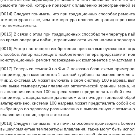
ремонта пайкой, которые приводят к плавлению зернограничной эв
[0014] Следует понимать, что при традиционных способах ремонта
температурах выше, чем температура плавления границ зерен ком
что нежелательно.
[0015] В связи с этим при традиционных способах температура па
во время операции пайки, ограничиваются из–за наличия зерногра
[0016] Автор настоящего изобретения признал вышеуказанные ог
способов. Автор настоящего изобретения теперь представляет но
конструкционный ремонт поврежденных компонентов с участками з
[0017] Теперь со ссылкой на Фиг. 2 показана блок–схема примерн
например, для компонентов 1 газовой турбины на основе никеля 
Фиг. 2, система 10 может включать в себя систему 100 нагрева, в
или выше температуры плавления эвтектической границы зерна, н
выполнения система 100 нагрева может представлять собой печь. 
например, с парциальным давлением или печь для тепловой обраб
альтернативно, система 100 нагрева может представлять собой си
выбранную по здравому размышлению и выполненную с возможнос
плавления границ зерен эвтектики.
[0018] Следует понимать, что печи, способные производить более
вышеупомянутые температуры плавления, также могут быть испол
зависимости от температур плавления изделий и/или материалов в