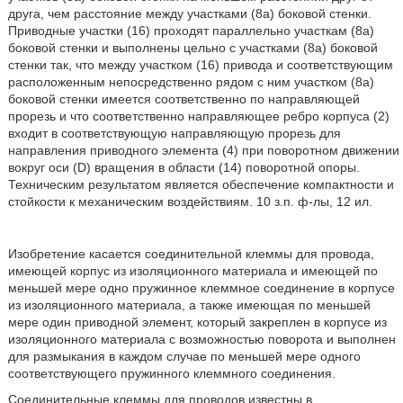
друга, чем расстояние между участками (8a) боковой стенки.
Приводные участки (16) проходят параллельно участкам (8a)
боковой стенки и выполнены цельно с участками (8a) боковой
стенки так, что между участком (16) привода и соответствующим
расположенным непосредственно рядом с ним участком (8a)
боковой стенки имеется соответственно по направляющей
прорезь и что соответственно направляющее ребро корпуса (2)
входит в соответствующую направляющую прорезь для
направления приводного элемента (4) при поворотном движении
вокруг оси (D) вращения в области (14) поворотной опоры.
Техническим результатом является обеспечение компактности и
стойкости к механическим воздействиям. 10 з.п. ф-лы, 12 ил.
Изобретение касается соединительной клеммы для провода,
имеющей корпус из изоляционного материала и имеющей по
меньшей мере одно пружинное клеммное соединение в корпусе
из изоляционного материала, а также имеющая по меньшей
мере один приводной элемент, который закреплен в корпусе из
изоляционного материала с возможностью поворота и выполнен
для размыкания в каждом случае по меньшей мере одного
соответствующего пружинного клеммного соединения.
Соединительные клеммы для проводов известны в