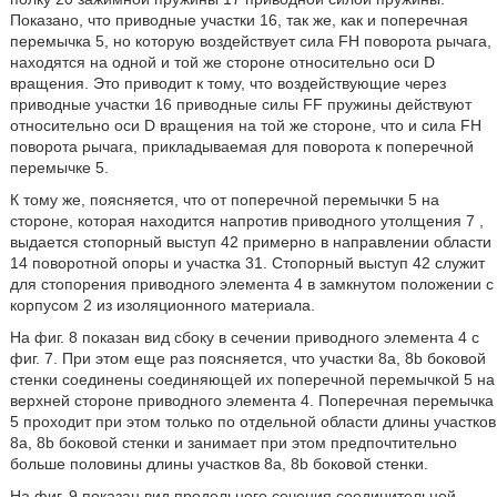
Показано, что приводные участки 16, так же, как и поперечная
перемычка 5, но которую воздействует сила FH поворота рычага,
находятся на одной и той же стороне относительно оси D
вращения. Это приводит к тому, что воздействующие через
приводные участки 16 приводные силы FF пружины действуют
относительно оси D вращения на той же стороне, что и сила FH
поворота рычага, прикладываемая для поворота к поперечной
перемычке 5.
К тому же, поясняется, что от поперечной перемычки 5 на
стороне, которая находится напротив приводного утолщения 7 ,
выдается стопорный выступ 42 примерно в направлении области
14 поворотной опоры и участка 31. Стопорный выступ 42 служит
для стопорения приводного элемента 4 в замкнутом положении с
корпусом 2 из изоляционного материала.
На фиг. 8 показан вид сбоку в сечении приводного элемента 4 с
фиг. 7. При этом еще раз поясняется, что участки 8a, 8b боковой
стенки соединены соединяющей их поперечной перемычкой 5 на
верхней стороне приводного элемента 4. Поперечная перемычка
5 проходит при этом только по отдельной области длины участков
8a, 8b боковой стенки и занимает при этом предпочтительно
больше половины длины участков 8a, 8b боковой стенки.
На фиг. 9 показан вид продольного сечения соединительной