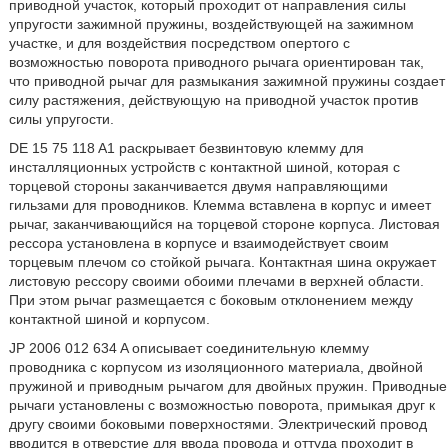
приводной участок, который проходит от направления силы
упругости зажимной пружины, воздействующей на зажимном
участке, и для воздействия посредством опертого с
возможностью поворота приводного рычага ориентирован так,
что приводной рычаг для размыкания зажимной пружины создает
силу растяжения, действующую на приводной участок против
силы упругости.
DE 15 75 118 A1 раскрывает безвинтовую клемму для
инсталляционных устройств с контактной шиной, которая с
торцевой стороны заканчивается двумя направляющими
гильзами для проводников. Клемма вставлена в корпус и имеет
рычаг, заканчивающийся на торцевой стороне корпуса. Листовая
рессора установлена в корпусе и взаимодействует своим
торцевым плечом со стойкой рычага. Контактная шина окружает
листовую рессору своими обоими плечами в верхней области.
При этом рычаг размещается с боковым отклонением между
контактной шиной и корпусом.
JP 2006 012 634 A описывает соединительную клемму
проводника с корпусом из изоляционного материала, двойной
пружиной и приводным рычагом для двойных пружин. Приводные
рычаги установлены с возможностью поворота, примыкая друг к
другу своими боковыми поверхностями. Электрический провод
вводится в отверстие для ввода провода и оттуда проходит в