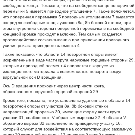
свободного конца. Показано, что на свободном конце поперечной
перемычки 5 имеется приводное утолщение 7. Также поясняется,
что поперечная перемычка 5 приводным утолщением 7 выдается
вперед за свободные концы участков 8a, 8b боковой стенки, при
этом внутренние стороны поперечной перемычки 5 на свободной
концевой кромке проходят наклонно. Тем самым создается
противодействие соскальзыванию при приложении приводного
усилия рычага приводного элемента 4.
Также показано, что области 14 поворотной опоры имеют
искривленные в виде части круга наружные торцевые стороны 29,
которыми приводной элемент 4 опирается в корпусе из
изоляционного материала с возможностью поворота вокруг
виртуальной оси D вращения.
Ось D вращения проходит через центр части круга,
образованного наружной торцевой стороной 29.
Кроме того, показано, что установлены удаленные в области 14
поворотной опоры от участков 8a, 8b боковой стенки
направляющей прорезью 30, имеющие форму части круга
участки 31, снабженные V-образным вырезом 32. В области V-
образного выреза 32 выполнено по приводному участку 16,
который служит для воздействия на соответствующую зажимную
полку 20 зажимной пружины 17 приводной силой пружины.