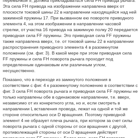
перемычкой 5, должна прикладываться сила FH привода рычага.
Эта сила FH привода на изображении направлена вверх от
плоскости токовой шины 22 в направлении находящейся над ней
зажимной пружины 17. При вызванном ею повороте приводного
элемента 4, на этом изображении в направлении часовой
стрелки, от участка 16 привода на зажимную полку 20 передается
приводная сила FF пружины. Это приводная сила FF пружины
также направлена вверх, т.е. от токовой шины 22 в направлении
распространения приводного элемента 4 в разомкнутом
положении (см. фиг. 3). В какой мере при этом приводная сила
FF пружины и сила FH поворота рычага проходит под
определенным одинаковым или различным углом,
несущественно.
Показано, что в переходе из замкнутого положения в
соответствии с фиг. 4 к разомкнутому положению в соответствии с
фиг. 3 сила FH поворота рычага и приводная сила FF пружины не
только направлены обе в одинаковом направлении, т.е. вверх,
независимо от их конкретного угла, но и, если смотреть в
направлении L вставления провода, лежат на одной и той же
стороне относительно оси D вращения. Поэтому приводной
элемент 4 не образует плеча рычага, при котором за счет силы
поворота рычага с одной стороны от оси вращения с другой,
противолежащей стороны от оси D вращения действует