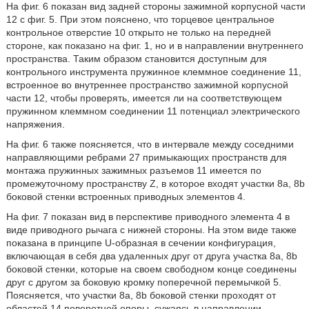
На фиг. 6 показан вид задней стороны зажимной корпусной части
12 с фиг. 5. При этом пояснено, что торцевое центральное
контрольное отверстие 10 открыто не только на передней
стороне, как показано на фиг. 1, но и в направлении внутреннего
пространства. Таким образом становится доступным для
контрольного инструмента пружинное клеммное соединение 11,
встроенное во внутреннее пространство зажимной корпусной
части 12, чтобы проверять, имеется ли на соответствующем
пружинном клеммном соединении 11 потенциал электрического
напряжения.
На фиг. 6 также поясняется, что в интервале между соседними
направляющими ребрами 27 примыкающих пространств для
монтажа пружинных зажимных разъемов 11 имеется по
промежуточному пространству Z, в которое входят участки 8a, 8b
боковой стенки встроенных приводных элементов 4.
На фиг. 7 показан вид в перспективе приводного элемента 4 в
виде приводного рычага с нижней стороны. На этом виде также
показана в принципе U-образная в сечении конфигурация,
включающая в себя два удаленных друг от друга участка 8a, 8b
боковой стенки, которые на своем свободном конце соединены
друг с другом за боковую кромку поперечной перемычкой 5.
Поясняется, что участки 8a, 8b боковой стенки проходят от
областей 14 поворотной опоры, сужаясь в направлении