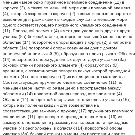
меньшей мере одно пружинное клеммное соединение (11) в
корпусе (2), а также по меньшей мере один приводной элемент
(4), который закреплен в корпусе (2) с возможностью поворота и
выполнен для размыкания в каждом случае по меньшей мере
одного соответствующего пружинного клеммного соединения
(11). Приводной элемент (4) имеет два удаленных друг от друга
участка (8a) боковой стенки, которые по меньшей мере частично
областью (14) поворотной опоры входят в корпус (2) и напротив
области (14) поворотной опоры соединены друг с другом
поперечной перемычкой (5), образуя одно плечо рычага. Области
(14) поворотной опоры удаленных друг от друга участков (8а)
боковой стенки приводного элемента (4) образуют ось (D)
вращения, с возможностью поворота вокруг которой приводной
элемент (4) оперт в корпусе (2) из изоляционного материала.
Соответствующее пружинное клеммное соединение (11) по
меньшей мере частично размещено в пространстве между
областями (14) поворотной опоры приводного элемента (4).
Области (14) поворотной опоры имеют приводные участки (16),
которые выполнены каждый для воздействия на
соответствующую зажимную пружину (17) пружинного клеммного
соединения (11) при повороте приводного элемента (16) из
замкнутого положения в разомкнутое положение, и приводные
участки (4) расположены в областях (14) поворотной опоры
участков (8a) боковой стенки на меньшем расстоянии друг от