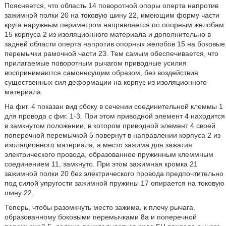
Поясняется, что область 14 поворотной опоры оперта напротив
зажимной полки 20 на токовую шину 22, имеющим форму части
круга наружным периметром направляется по опорным желобам
15 корпуса 2 из изоляционного материала и дополнительно в
задней области оперта напротив опорных желобов 15 на боковые
перемычки рамочной части 23. Тем самым обеспечивается, что
прилагаемые поворотным рычагом приводные усилия
воспринимаются самонесущим образом, без воздействия
существенных сил деформации на корпус из изоляционного
материала.
На фиг. 4 показан вид сбоку в сечении соединительной клеммы 1
для провода с фиг. 1-3. При этом приводной элемент 4 находится
в замкнутом положении, в котором приводной элемент 4 своей
поперечной перемычкой 5 повернут в направлении корпуса 2 из
изоляционного материала, а место зажима для зажатия
электрического провода, образованное пружинным клеммным
соединением 11, замкнуто. При этом зажимная кромка 21
зажимной полки 20 без электрического провода предпочтительно
под силой упругости зажимной пружины 17 опирается на токовую
шину 22.
Теперь, чтобы разомкнуть место зажима, к плечу рычага,
образованному боковыми перемычками 8a и поперечной