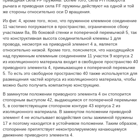
приводная сила FF пружины. Более того, сила FH поворота
рычага и приводная сила FF пружины действуют на одной и той
же стороны относительно оси D вращения.
Из фиг. 4, кроме того, ясно, что пружинное клеммное соединение
11 частично погружается в пространство, ограниченное сбоку
участками 8a, 8b боковой стенки и поперечной перемычкой 5, так
что конструктивная высота соединительной клеммы 1 для
провода, несмотря на приводной элемент 4 а, является
относительно низкой. Кроме того, поясняется, что находящийся
над пружинным клеммным соединением 11 участок 9 корпуса 2
из изоляционного материала входит в свободное пространство 40
приводного элемента 4, примыкающее к поперечной перемычке
5. То есть это свободное пространство 40 также используется для
размещения частей корпуса из изоляционного материала, чтобы
можно было получить компактную конструкцию.
В замкнутом положении приводного элемента 4 он стопорится
стопорным выступом 42, выдающимся от поперечной перемычки
5, в соответствующем стопорном контуре 43 корпуса 2 из
изоляционного материала. В замкнутом положении приводной
элемент 4 не испытывает воздействия силы зажимной пружины
17 и поэтому находится в устойчивом положении. Таким образом,
стопорение препятствует неконтролируемому качающемуся
движению приводного элемента 4.