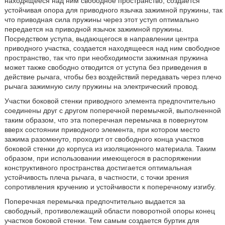
находящееся над ним свободное пространство, создается
устойчивая опора для приводного язычка зажимной пружины, так
что приводная сила пружины через этот уступ оптимально
передается на приводной язычок зажимной пружины.
Посредством уступа, выдающегося в направлении центра
приводного участка, создается находящееся над ним свободное
пространство, так что при необходимости зажимная пружина
может также свободно отводится от уступа без приведения в
действие рычага, чтобы без воздействий передавать через плечо
рычага зажимную силу пружины на электрический провод.
Участки боковой стенки приводного элемента предпочтительно
соединены друг с другом поперечной перемычкой, выполненной
таким образом, что эта поперечная перемычка в повернутом
вверх состоянии приводного элемента, при котором место
зажима разомкнуто, проходит от свободного конца участков
боковой стенки до корпуса из изоляционного материала. Таким
образом, при использовании имеющегося в распоряжении
конструктивного пространства достигается оптимальная
устойчивость плеча рычага, в частности, с точки зрения
сопротивления кручению и устойчивости к поперечному изгибу.
Поперечная перемычка предпочтительно выдается за
свободный, противолежащий области поворотной опоры конец
участков боковой стенки. Тем самым создается буртик для