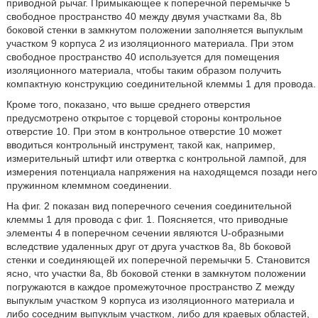
приводной рычаг. Примыкающее к поперечной перемычке 5
свободное пространство 40 между двумя участками 8a, 8b
боковой стенки в замкнутом положении заполняется выпуклым
участком 9 корпуса 2 из изоляционного материала. При этом
свободное пространство 40 используется для помещения
изоляционного материала, чтобы таким образом получить
компактную конструкцию соединительной клеммы 1 для провода.
Кроме того, показано, что выше среднего отверстия
предусмотрено открытое с торцевой стороны контрольное
отверстие 10. При этом в контрольное отверстие 10 может
вводиться контрольный инструмент, такой как, например,
измерительный штифт или отвертка с контрольной лампой, для
измерения потенциала напряжения на находящемся позади него
пружинном клеммном соединении.
На фиг. 2 показан вид поперечного сечения соединительной
клеммы 1 для провода с фиг. 1. Поясняется, что приводные
элементы 4 в поперечном сечении являются U-образными
вследствие удаленных друг от друга участков 8a, 8b боковой
стенки и соединяющей их поперечной перемычки 5. Становится
ясно, что участки 8a, 8b боковой стенки в замкнутом положении
погружаются в каждое промежуточное пространство Z между
выпуклым участком 9 корпуса из изоляционного материала и
либо соседним выпуклым участком, либо для краевых областей,