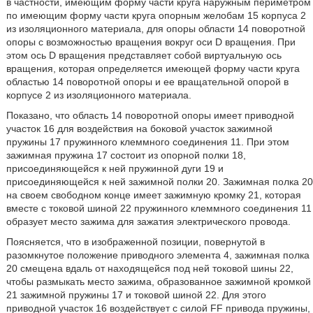
в частности, имеющим форму части круга наружным периметром
по имеющим форму части круга опорным желобам 15 корпуса 2
из изоляционного материала, для опоры области 14 поворотной
опоры с возможностью вращения вокруг оси D вращения. При
этом ось D вращения представляет собой виртуальную ось
вращения, которая определяется имеющей форму части круга
областью 14 поворотной опоры и ее вращательной опорой в
корпусе 2 из изоляционного материала.
Показано, что область 14 поворотной опоры имеет приводной
участок 16 для воздействия на боковой участок зажимной
пружины 17 пружинного клеммного соединения 11. При этом
зажимная пружина 17 состоит из опорной полки 18,
присоединяющейся к ней пружинной дуги 19 и
присоединяющейся к ней зажимной полки 20. Зажимная полка 20
на своем свободном конце имеет зажимную кромку 21, которая
вместе с токовой шиной 22 пружинного клеммного соединения 11
образует место зажима для зажатия электрического провода.
Поясняется, что в изображенной позиции, повернутой в
разомкнутое положение приводного элемента 4, зажимная полка
20 смещена вдаль от находящейся под ней токовой шины 22,
чтобы размыкать место зажима, образованное зажимной кромкой
21 зажимной пружины 17 и токовой шиной 22. Для этого
приводной участок 16 воздействует с силой FF привода пружины,