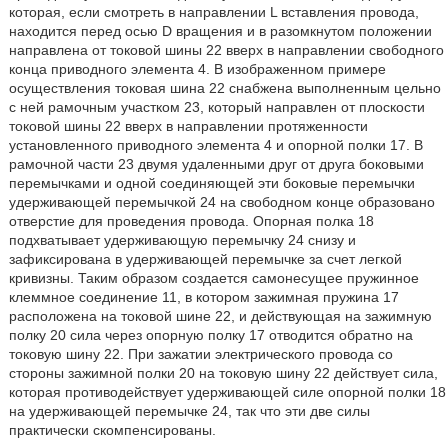
которая, если смотреть в направлении L вставления провода,
находится перед осью D вращения и в разомкнутом положении
направлена от токовой шины 22 вверх в направлении свободного
конца приводного элемента 4. В изображенном примере
осуществления токовая шина 22 снабжена выполненным цельно
с ней рамочным участком 23, который направлен от плоскости
токовой шины 22 вверх в направлении протяженности
установленного приводного элемента 4 и опорной полки 17. В
рамочной части 23 двумя удаленными друг от друга боковыми
перемычками и одной соединяющей эти боковые перемычки
удерживающей перемычкой 24 на свободном конце образовано
отверстие для проведения провода. Опорная полка 18
подхватывает удерживающую перемычку 24 снизу и
зафиксирована в удерживающей перемычке за счет легкой
кривизны. Таким образом создается самонесущее пружинное
клеммное соединение 11, в котором зажимная пружина 17
расположена на токовой шине 22, и действующая на зажимную
полку 20 сила через опорную полку 17 отводится обратно на
токовую шину 22. При зажатии электрического провода со
стороны зажимной полки 20 на токовую шину 22 действует сила,
которая противодействует удерживающей силе опорной полки 18
на удерживающей перемычке 24, так что эти две силы
практически скомпенсированы.