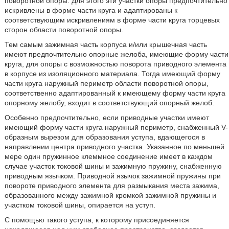
поворотной опоры. Для этого эти участки опоры предпочтительно
искривлены в форме части круга и адаптированы к
соответствующим искривлениям в форме части круга торцевых
сторон области поворотной опоры.
Тем самым зажимная часть корпуса и/или крышечная часть
имеют предпочтительно опорные желоба, имеющие форму части
круга, для опоры с возможностью поворота приводного элемента
в корпусе из изоляционного материала. Тогда имеющий форму
части круга наружный периметр области поворотной опоры,
соответственно адаптированный к имеющему форму части круга
опорному желобу, входит в соответствующий опорный желоб.
Особенно предпочтительно, если приводные участки имеют
имеющий форму части круга наружный периметр, снабженный V-
образным вырезом для образования уступа, вдающегося в
направлении центра приводного участка. Указанное по меньшей
мере один пружинное клеммное соединение имеет в каждом
случае участок токовой шины и зажимную пружину, снабженную
приводным язычком. Приводной язычок зажимной пружины при
повороте приводного элемента для размыкания места зажима,
образованного между зажимной кромкой зажимной пружины и
участком токовой шины, опирается на уступ.
С помощью такого уступа, к которому присоединяется