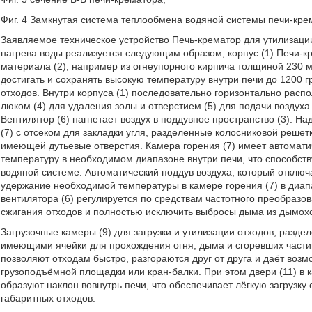
Фиг. 4 Замкнутая система теплообмена водяной системы печи-кре
Заявляемое техническое устройство Печь-крематор для утилизации
нагрева воды реализуется следующим образом, корпус (1) Печи-к
материала (2), например из огнеупорного кирпича толщиной 230 мм
достигать и сохранять высокую температуру внутри печи до 1200 
отходов. Внутри корпуса (1) последовательно горизонтально расп
люком (4) для удаления золы и отверстием (5) для подачи воздуха
Вентилятор (6) нагнетает воздух в поддувное пространство (3). 
(7) с отсеком для закладки угля, разделенные колосниковой решет
имеющей дутьевые отверстия. Камера горения (7) имеет автомати
температуру в необходимом диапазоне внутри печи, что способст
водяной системе. Автоматический поддув воздуха, который отклю
удержание необходимой температуры в камере горения (7) в диапа
вентилятора (6) регулируется по средствам частотного преобразов
сжигания отходов и полностью исключить выбросы дыма из дымох
Загрузочные камеры (9) для загрузки и утилизации отходов, раз
имеющими ячейки для прохождения огня, дыма и сгоревших части
позволяют отходам быстро, разгораются друг от друга и даёт возм
грузоподъёмной площадки или кран-балки. При этом двери (11) в 
образуют наклон вовнутрь печи, что обеспечивает лёгкую загрузку 
габаритных отходов.