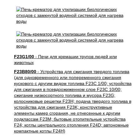
F23G1/00
- Печи для кремации трупов людей или
животных
F23B80/00
- Устройства для сжигания твердого топлива
(для одновременного или попеременного сжигания
кускового с другим видом топлива F23C 1/00; устройства
для сжигания в псевдоожиженном слое F23C 10/00;
сжигание низкосортного топлива и мусора F23G;
колосниковые решетки F23H; подача твердого топлива в
устройства для сжигания F23K; конструктивные
элементы камер сгорания, не отнесенные к другим
подклассам F23M; бытовые отопительные устройства
F24; котлы центрального отопления F24D; автономные
компактные котлы F24H)