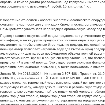
обратки, а камера дожига расположена над корпусом и имеет пир
она соединяется с дымоходной трубой. 10 з.п. ф-лы, 4 ил.
Изобретение относится к области энерготехнологического оборудо
сжигания, в частности для утилизации биологических, органически
Печь-крематор уничтожает непригодную органическую массу под в
Подход к защите окружающей среды предполагает уничтожение туш
птицеферм, а также других предприятий, оставляющих в процесс
осуществлять, чтобы опасные биоотходы не подверглись стихийно
печь-крематор позволяет нагревать воду для бытовых нужд предпр
электроэнергии для нагрева необходимого объема горячей воды 
имеет возможность врезки в общую систему отопления, что позвол
предприятий в зимний период. Это существенно экономит финанс
эффективности сжигания биомассы, а также положительно влияет
Заявка RU, № 2012136024 , № патента 2 507 488 , Приоритет: 21.0
(2006.01), наименование: НЕЙТРАЛИЗАТОР БИОЛОГИЧЕСКИХ ОТХО
камеру сгорания, горелочный узел, высоконапорный вентилятор с
загрузочную камеру, камеру дожига, циклон и резонансную трубу,
горизонтально ориентированный цилиндрический корпус, снабжен
одной торцевой стороне, второй торцевой стороной корпус соедин
цилиндра с конусными сужениями и отверстиями на торцевых стор
ложементах и снабжена люком на цилиндрической поверхности на