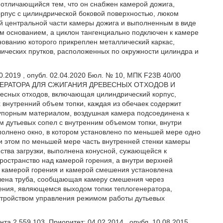
 отличающийся тем, что он снабжен камерой дожига,
рпус с цилиндрической боковой поверхностью, люком
ей центральной части камеры дожига и выполненным в виде
м основанием, а циклон тангенциально подключен к камере
нованию которого прикреплен металлический каркас,
ических прутков, расположенных по окружности цилиндра и
0.2019 , опубл. 02.04.2020 Бюл. № 10, МПК F23B 40/00
ЛОГЕНЕРАТОРА ДЛЯ СЖИГАНИЯ ДРЕВЕСНЫХ ОТХОДОВ И
есных отходов, включающая цилиндрический корпус,
внутренний объем топки, каждая из обечаек содержит
упорным материалом, воздушная камера подсоединена к
 дутьевых сопел с внутренним объемом топки, внутри
полнено окно, в котором установлено по меньшей мере одно
ри этом по меньшей мере часть внутренней стенки камеры
ства загрузки, выполнена конусной, сужающейся к
ространство над камерой горения, а внутри верхней
 камерой горения и камерой смешения установлена
лена труба, сообщающая камеру смешения через
ения, являющемся выходом топки теплогенератора,
устройством управления режимом работы дутьевых
а 2 559 103, Приоритет: 04.02.2014 , опубл. 10.08.2015