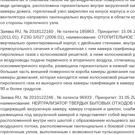
виде цилиндра, расположена горизонтально внутри загрузочной к
камеры дожига, горелочный узел закреплен на конусе корпуса и с
вентилятора направлен тангенциально внутрь корпуса в области ко
со стороны горелочного узла.
Заявка RU, № 2018122160 , № патента 185863 , Приоритет: 15.06.2
(2011.01), F23G 5/027 (2006.01), наименование: ОТОПИТЕЛЬНО
вертикально ориентированный корпус с двойными стенками, внутри
прямоугольного сечения и объединенная с ним камера газификаци
пиролизных газов с колосниковой решеткой, а ниже колосниковой
и воздуховоды подачи первичного и вторичного воздуха, отличающ
осесимметричного короба, размещена горизонтально в нижней час
большая часть внешней поверхности короба камеры дожигания нах
камеры дожигания, которая находится ниже колосниковой решетки
пиролизного газа из выходного окна камеры газификации в камеру 
90 и более градусов.
Заявка RU, № 2010122246 , № патента 96933 , Приоритет: 31.05.20
наименование: НЕЙТРАЛИЗАТОР ТВЕРДЫХ БЫТОВЫХ ОТХОДОВ ОГНЕ
содержащий загрузочную камеру, камеру сгорания и циклон, снаб
размещена под загрузочной камерой и представляет собой вертик
расположенной внутри него шахтой с образованием кольцевого за
воздушного потока, расположенным тангенциально к боковой стенк
горелочным узлом, выполненным с возможностью пульсационного г