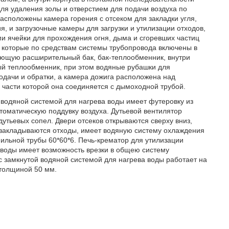
ля удаления золы и отверстием для подачи воздуха по
асположены камера горения с отсеком для закладки угля,
 и загрузочные камеры для загрузки и утилизации отходов,
ячейки для прохождения огня, дыма и сгоревших частиц
 которые по средствам системы трубопровода включены в
ющую расширительный бак, бак-теплообменник, внутри
ый теплообменник, при этом водяные рубашки для
дачи и обратки, а камера дожига расположена над
части которой она соединяется с дымоходной трубой.
 водяной системой для нагрева воды имеет футеровку из
томатическую поддувку воздуха. Дутьевой вентилятор
утьевых сопел. Двери отсеков открываются сверху вниз,
ю закладываются отходы, имеет водяную систему охлаждения
ильной трубы 60*60*6. Печь-крематор для утилизации
 воды имеет возможность врезки в общею систему
с замкнутой водяной системой для нагрева воды работает на
 толщиной 50 мм.