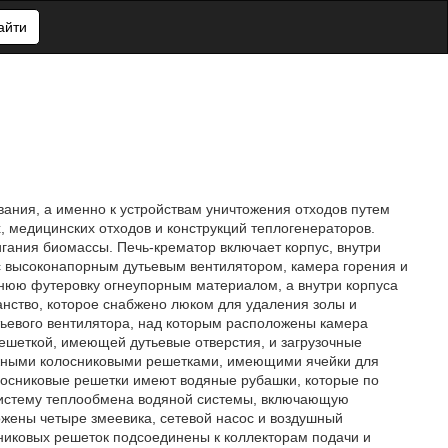
айти
вания, а именно к устройствам уничтожения отходов путем
х, медицинских отходов и конструкций теплогенераторов.
гания биомассы. Печь-крематор включает корпус, внутри
с высоконапорным дутьевым вентилятором, камера горения и
ннюю футеровку огнеупорным материалом, а внутри корпуса
нство, которое снабжено люком для удаления золы и
тьевого вентилятора, над которым расположены камера
решеткой, имеющей дутьевые отверстия, и загрузочные
ижными колосниковыми решетками, имеющими ячейки для
олосниковые решетки имеют водяные рубашки, которые по
систему теплообмена водяной системы, включающую
ожены четыре змеевика, сетевой насос и воздушный
никовых решеток подсоединены к коллекторам подачи и