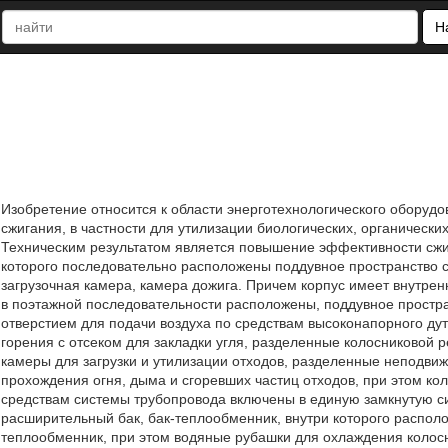
Н
Изобретение относится к области энерготехнологического оборудо
сжигания, в частности для утилизации биологических, органически
Техническим результатом является повышение эффективности сжи
которого последовательно расположены поддувное пространство 
загрузочная камера, камера дожига. Причем корпус имеет внутре
в поэтажной последовательности расположены, поддувное простра
отверстием для подачи воздуха по средствам высоконапорного ду
горения с отсеком для закладки угля, разделенные колосниковой 
камеры для загрузки и утилизации отходов, разделенные неподв
прохождения огня, дыма и сгоревших частиц отходов, при этом к
средствам системы трубопровода включены в единую замкнутую 
расширительный бак, бак-теплообменник, внутри которого распол
теплообменник, при этом водяные рубашки для охлаждения колос