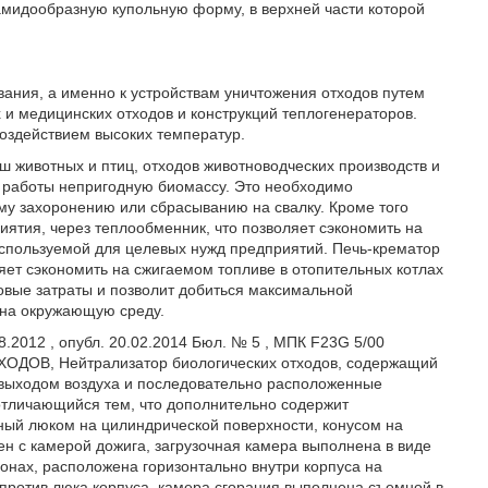
амидообразную купольную форму, в верхней части которой
вания, а именно к устройствам уничтожения отходов путем
х и медицинских отходов и конструкций теплогенераторов.
оздействием высоких температур.
 животных и птиц, отходов животноводческих производств и
е работы непригодную биомассу. Это необходимо
му захоронению или сбрасыванию на свалку. Кроме того
иятия, через теплообменник, что позволяет сэкономить на
используемой для целевых нужд предприятий. Печь-крематор
яет сэкономить на сжигаемом топливе в отопительных котлах
овые затраты и позволит добиться максимальной
 на окружающую среду.
8.2012 , опубл. 20.02.2014 Бюл. № 5 , МПК F23G 5/00
ДОВ, Нейтрализатор биологических отходов, содержащий
 выходом воздуха и последовательно расположенные
 отличающийся тем, что дополнительно содержит
ный люком на цилиндрической поверхности, конусом на
ен с камерой дожига, загрузочная камера выполнена в виде
онах, расположена горизонтально внутри корпуса на
против люка корпуса, камера сгорания выполнена съемной в