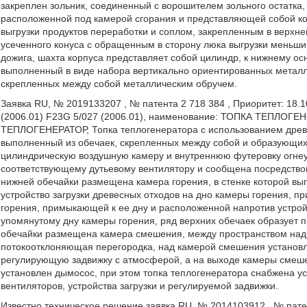
закреплен зольник, соединенный с ворошителем зольного остатка,
расположенной под камерой сгорания и представляющей собой ко
выгрузки продуктов переработки и соплом, закрепленным в верхн
усеченного конуса с обращенным в сторону люка выгрузки меньши
дожига, шахта корпуса представляет собой цилиндр, к нижнему ос
выполненный в виде набора вертикально ориентированных металл
скрепленных между собой металлическим обручем.
Заявка RU, № 2019133207 , № патента 2 718 384 , Приоритет: 18.1
(2006.01) F23G 5/027 (2006.01), наименование: ТОПКА ТЕП
ТЕПЛОГЕНЕРАТОР, Топка теплогенератора с использованием древ
выполненный из обечаек, скрепленных между собой и образующих 
цилиндрическую воздушную камеру и внутреннюю футеровку огне
соответствующему дутьевому вентилятору и сообщена посредством
нижней обечайки размещена камера горения, в стенке которой вы
устройство загрузки древесных отходов на дно камеры горения, п
горения, примыкающей к ее дну и расположенной напротив устрой
упомянутому дну камеры горения, ряд верхних обечаек образует п
обечайки размещена камера смешения, между пространством над
потокоотклоняющая перегородка, над камерой смешения установ
регулирующую задвижку с атмосферой, а на выходе камеры смеш
установлен дымосос, при этом топка теплогенератора снабжена 
вентиляторов, устройства загрузки и регулируемой задвижки.
Известно техническое решение заявка RU, № 2014103912 , № патент