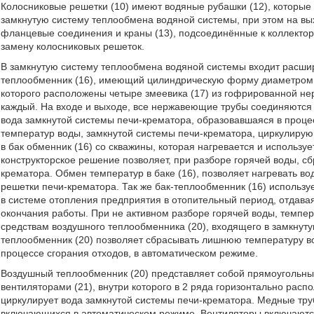
Колосниковые решетки (10) имеют водяные рубашки (12), которые
замкнутую систему теплообмена водяной системы, при этом на вы
фланцевые соединения и краны (13), подсоединённые к коллектора
замену колосниковых решеток.
В замкнутую систему теплообмена водяной системы входит расшири
теплообменник (16), имеющий цилиндрическую форму диаметром 5
которого расположены четыре змеевика (17) из гофрированной н
каждый. На входе и выходе, все нержавеющие трубы соединяются в
вода замкнутой системы печи-крематора, образовавшаяся в процес
температур воды, замкнутой системы печи-крематора, циркулирую
в бак обменник (16) со скважины, которая нагревается и использу
конструкторское решение позволяет, при разборе горячей воды, с
крематора. Обмен температур в баке (16), позволяет нагревать в
решетки печи-крематора. Так же бак-теплообменник (16) использу
в системе отопления предприятия в отопительный период, отдавая
окончания работы. При не активном разборе горячей воды, темпер
средствам воздушного теплообменника (20), входящего в замкнут
теплообменник (20) позволяет сбрасывать лишнюю температуру во
процессе сгорания отходов, в автоматическом режиме.
Воздушный теплообменник (20) представляет собой прямоугольны
вентиляторами (21), внутри которого в 2 ряда горизонтально расп
циркулирует вода замкнутой системы печи-крематора. Медные тру
включающихся в автоматическом режиме. Вентиляторы включаются