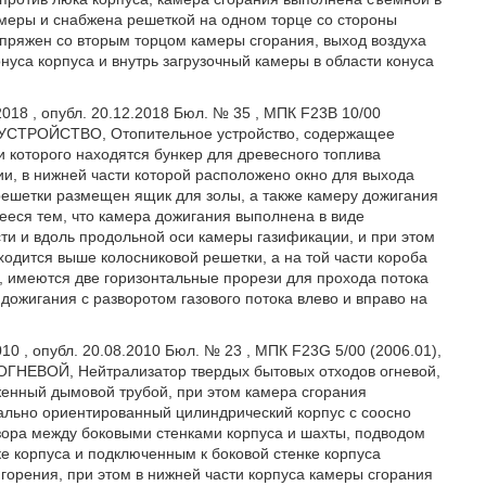
амеры и снабжена решеткой на одном торце со стороны
опряжен со вторым торцом камеры сгорания, выход воздуха
нуса корпуса и внутрь загрузочный камеры в области конуса
018 , опубл. 20.12.2018 Бюл. № 35 , МПК F23B 10/00
Е УСТРОЙСТВО, Отопительное устройство, содержащее
 которого находятся бункер для древесного топлива
и, в нижней части которой расположено окно для выхода
 решетки размещен ящик для золы, а также камеру дожигания
ееся тем, что камера дожигания выполнена в виде
ти и вдоль продольной оси камеры газификации, и при этом
одится выше колосниковой решетки, а на той части короба
, имеются две горизонтальные прорези для прохода потока
дожигания с разворотом газового потока влево и вправо на
10 , опубл. 20.08.2010 Бюл. № 23 , МПК F23G 5/00 (2006.01),
ВОЙ, Нейтрализатор твердых бытовых отходов огневой,
женный дымовой трубой, при этом камера сгорания
ально ориентированный цилиндрический корпус с соосно
зора между боковыми стенками корпуса и шахты, подводом
е корпуса и подключенным к боковой стенке корпуса
орения, при этом в нижней части корпуса камеры сгорания