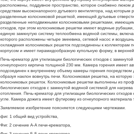
расположены, поддувное пространство, которое снабжено люком д
средствам высоконапорного дутьевого вентилятора, над которым р
разделенные колосниковой решеткой, имеющей дутьевые отверстия,
разделенные неподвижными колосниковыми решетками, имеющими 
отходов, при этом колосниковые решетки имеют водяные рубашки,
единую замкнутую систему теплообмена водяной системы, включа
которого расположены четыре змеевика, сетевой насос и воздушн
охлаждения колосниковых решеток подсоединены к коллекторам по
корпусом и имеет пирамидообразную купольную форму, в верхней 
Печь-крематор для утилизации биологических отходов с замкнутой
огнеупорного кирпича толщиной 230 мм. Камера горения имеет ав
подсоединен к внутреннему объему камеры горения посредством д
образуя наклон вовнутрь печи. Колосниковая решетка, на котору
колосниковых решеток. Колосниковые решетки выполнены из проф
биологических отходов с замкнутой водяной системой для нагрева
отопления. Печь-крематор для утилизации биологических отходов 
угле. Камера дожига имеет футировку из огнеупорного материала
Заявляемое изобретение поясняется следующими чертежами.
фиг. 1 общий вид устройства,
Фиг. 2 сечение А-А печи-крематора,
Фиг. 3 сечение Б-Б печи-крематора,