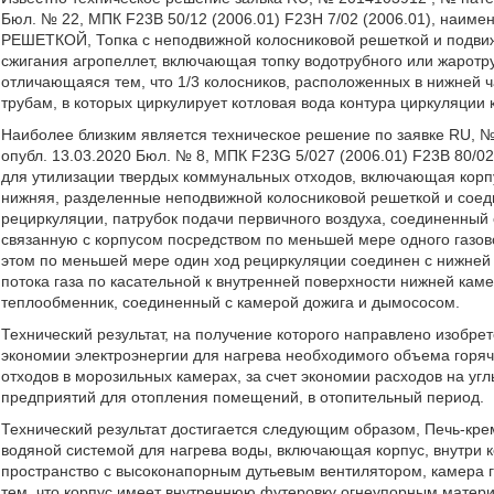
Бюл. № 22, МПК F23B 50/12 (2006.01) F23H 7/02 (2006.01), 
РЕШЕТКОЙ, Топка с неподвижной колосниковой решеткой и подви
сжигания агропеллет, включающая топку водотрубного или жаротру
отличающаяся тем, что 1/3 колосников, расположенных в нижней 
трубам, в которых циркулирует котловая вода контура циркуляции 
Наиболее близким является техническое решение по заявке RU, № 
опубл. 13.03.2020 Бюл. № 8, МПК F23G 5/027 (2006.01) F23B 80/02
для утилизации твердых коммунальных отходов, включающая корпу
нижняя, разделенные неподвижной колосниковой решеткой и сое
рециркуляции, патрубок подачи первичного воздуха, соединенный 
связанную с корпусом посредством по меньшей мере одного газово
этом по меньшей мере один ход рециркуляции соединен с нижней
потока газа по касательной к внутренней поверхности нижней каме
теплообменник, соединенный с камерой дожига и дымососом.
Технический результат, на получение которого направлено изобре
экономии электроэнергии для нагрева необходимого объема горяч
отходов в морозильных камерах, за счет экономии расходов на угль
предприятий для отопления помещений, в отопительный период.
Технический результат достигается следующим образом, Печь-крем
водяной системой для нагрева воды, включающая корпус, внутри
пространство с высоконапорным дутьевым вентилятором, камера г
тем, что корпус
имеет внутреннюю футеровку огнеупорным материа