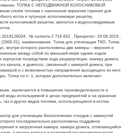
наименование: ТОПКА С НЕПОДВИЖНОЙ КОЛОСНИКОВОЙ
жным слоем топлива с наклонным зеркалом горения для
бного котла и чугунную
колосниковую решетку,
части колосниковой решетки, крепится к водоохлаждаемым
котла.
2019126034 , № патента 2 716 652 , Приоритет: 19.08.2019 ,
 (2006.01), наименование: Топка для утилизации ТКО, Топка
с, внутри которого расположены две камеры – верхняя и
диненные между собой по меньшей мере одним ходом
с корпусом посредством хода рециркуляции, камеру дожига,
го канала, и дымосос, связанный с камерой дожига, при
 камерой и с возможностью направления выходящего из него
ры. Топка по п. 1, которая дополнительно включает
тение, заключается в повышение производительности и
ей воды используемой в цехах предприятий и на хранение
, газ и других видов топлива, использующиеся в котлах
атор для утилизации биологических отходов с замкнутой
 которого последовательно расположены поддувное
орения и загрузочная камера,
камера дожига, отличающийся
лом, а внутри корпуса в поэтажной последовательности