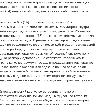
 по средствам системы трубопровода включены в единую
ходе и входе всех колосниковых решеток имеются
м (14) подачи и обратки, что облегчает обслуживание и
тельный бак (15) закрытого типа, а также бак-
00 мм и высотой 2500 мм, объемом 500 литров, внутри
ержавеющей трубы диаметром 15 мм, длиной по 25 метров
 конусные коллектора (18), по которым циркулирует горячая
се горения отходов. В результате чего происходит обмен
щей по средствам сетевого насоса (19) и воды поступающей
ется на разбор, для любых нужд предприятий. Такое
брасывать температуру в замкнутой водяной системе печи-
оду на разбор и одновременно охлаждать колосниковые
ется в качестве аккумулятора для поддержания температуры
 своё тепло в обратном порядке, в ночное время после
атура в замкнутой системе печи-крематора сбрасывается по
ую схему водяной системы. Таким образом, воздушный
ды, не использованную в производстве, образовавшуюся в
й металлический корпус со встроенными в него
олагаются множество тонких, медных трубок, по которым
бки остывают по средствам обдува воздуха вентиляторов,
 и отключаются при достижение заданного порога