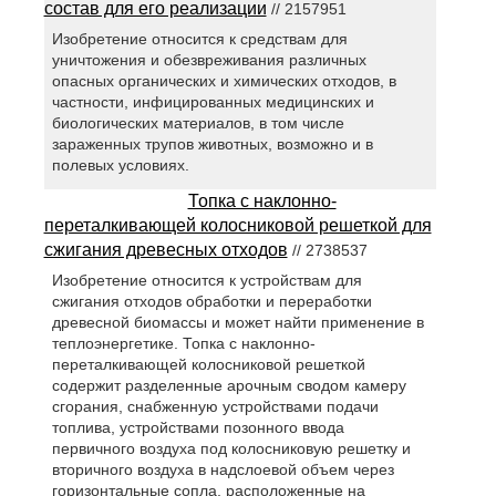
состав для его реализации
// 2157951
Изобретение относится к средствам для
уничтожения и обезвреживания различных
опасных органических и химических отходов, в
частности, инфицированных медицинских и
биологических материалов, в том числе
зараженных трупов животных, возможно и в
полевых условиях.
Топка с наклонно-
переталкивающей колосниковой решеткой для
сжигания древесных отходов
// 2738537
Изобретение относится к устройствам для
сжигания отходов обработки и переработки
древесной биомассы и может найти применение в
теплоэнергетике. Топка с наклонно-
переталкивающей колосниковой решеткой
содержит разделенные арочным сводом камеру
сгорания, снабженную устройствами подачи
топлива, устройствами позонного ввода
первичного воздуха под колосниковую решетку и
вторичного воздуха в надслоевой объем через
горизонтальные сопла, расположенные на