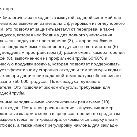
матора.
 биологических отходов с замкнутой водяной системой для
рематора выполнен из металла с футеровкой из огнеупорного
, это позволяет защитить металл от перегрева, а также
градусов, которая необходима для полного уничтожения
оложены поддувное пространство (3), которое снабжено
 по средствам высоконапорного дутьевого вентилятора (6).
Над поддувным пространством (3) расположены камера горения
кой (8), выполненной из профильной трубы 60*60*6 и
ческую поддувку воздуха, которая позволяет поддерживать
вует эффективному сгоранию отходов и температуры воды в
чается при достижение заданной температуры обеспечивает
зоне 750-800 градусов. Поток воздуха, дутьевого
ателя. Это позволяет экономить уголь, требуемый для
одной трубы.
деленные неподвижными колосниковыми решетками (10),
ц отходов. Поэтажное расположение загрузочных камер,
ожность закладки отходов в процессе горения по средствам
каждом отсеке печи-крематора, открываются сверху вниз и
отходов, а также имеют регулировку наклона, для закладки