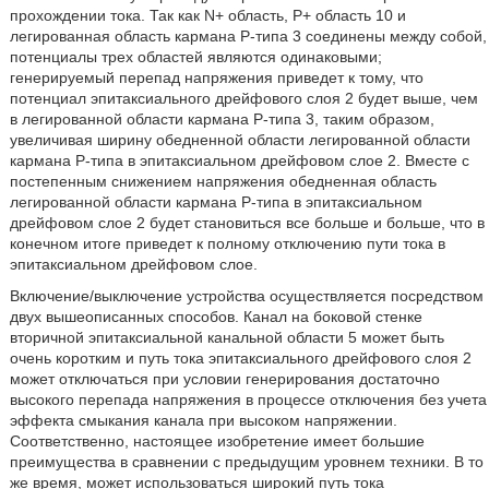
прохождении тока. Так как N+ область, Р+ область 10 и
легированная область кармана Р-типа 3 соединены между собой,
потенциалы трех областей являются одинаковыми;
генерируемый перепад напряжения приведет к тому, что
потенциал эпитаксиального дрейфового слоя 2 будет выше, чем
в легированной области кармана Р-типа 3, таким образом,
увеличивая ширину обедненной области легированной области
кармана Р-типа в эпитаксиальном дрейфовом слое 2. Вместе с
постепенным снижением напряжения обедненная область
легированной области кармана Р-типа в эпитаксиальном
дрейфовом слое 2 будет становиться все больше и больше, что в
конечном итоге приведет к полному отключению пути тока в
эпитаксиальном дрейфовом слое.
Включение/выключение устройства осуществляется посредством
двух вышеописанных способов. Канал на боковой стенке
вторичной эпитаксиальной канальной области 5 может быть
очень коротким и путь тока эпитаксиального дрейфового слоя 2
может отключаться при условии генерирования достаточно
высокого перепада напряжения в процессе отключения без учета
эффекта смыкания канала при высоком напряжении.
Соответственно, настоящее изобретение имеет большие
преимущества в сравнении с предыдущим уровнем техники. В то
же время, может использоваться широкий путь тока