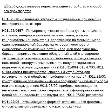
H01L29/78
- с полевым эффектом, создаваемым при помощи
изолированного затвора
H01L29/0657
- Полупроводниковые приборы для выпрямления,
усиления, генерирования или переключения, а также
конденсаторы или резисторы, содержащие по меньшей мере
один потенциальный барьер, на котором имеет место
скачкообразное изменение потенциала, или поверхностный
барьер, например имеющие обедненный слой с электронно-
дырочным переходом или слой с повышенной концентрацией
носителей; конструктивные элементы полупроводниковых
подложек или электродов для них (H01L 31/00-H01L 47/00,H01L
51/00 имеют преимущество; способы и устройства для
изготовления или обработки приборов или их частей H01L 21/00;
конструктивные элементы иные чем полупроводниковые приборы
или электроды для них H01L 23/00; приборы, состоящие из
нескольких компонентов на твердом теле, сформированные на
одной общей подложке или внутри нее, H01L 27/00; резисторы
H01L29/06
- отличающиеся формой; отличающиеся формами,
относительными размерами или расположением