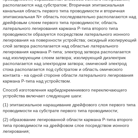
располагаются над субстратом; Вторичная эпитаксиальная
канальная область первого типа проводимости и вторичная
эпитаксиальная N+ область последовательно располагаются над
дрейфовым слоем первого типа проводимости; область
латерального легирования кармана Р-типа второго типа
проводимости образуется посредством латерального ионного
легирования на поверхности устройства; оксидный изолирующий
слой затвора располагается над областью латерального
легирования кармана Р-типа; электрод затвора располагается
над изолирующим слоем затвора; изолирующий диэлектрик
располагается над электродом затвора; омический электрод
стока располагается под субстратом и область омического
контакта - на одной стороне области латерального легирования
кармана Р-типа над устройством.
Способ изготовления карбидокремниевого переключающего
устройства включает следующие шаги:
(1) эпитаксиальное наращивание дрейфового слоя первого типа
проводимости на субстрате первого типа проводимости;
(2) образование легированной области кармана Р-типа второго
типа проводимости на дрейфовом слое посредством ионного
легирования;