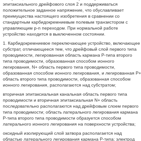
эпитаксиального дрейфового слоя 2 и поддерживаться
положительное заданное напряжение, что обуславливает
преимущества настоящего изобретения в сравнении со
стандартным карбидокремниевым полевым транзистором с
управляющим р-n переходом. При нормальной работе
устройство находится в выключенном состоянии.
1. Карбидокремниевое переключающее устройство, включающее
субстрат, отличающееся тем, что дрейфовый слой первого типа
проводимости, легированная область кармана Р-типа второго
типа проводимости, образованная способом ионного
легирования, N+ область первого типа проводимости,
образованная способом ионного легирования, и легированная Р+
область второго типа проводимости, образованная способом
ионного легирования, располагаются над субстратом;
вторичная эпитаксиальная канальная область первого типа
проводимости и вторичная эпитаксиальная N+ область
последовательно располагаются над дрейфовым слоем первого
типа проводимости; область латерального легирования кармана
Р-типа второго типа проводимости образуется способом
латерального ионного легирования на поверхности устройства;
оксидный изолирующий слой затвора располагается над
областью латерального легирования кармана Р-типа; электрод