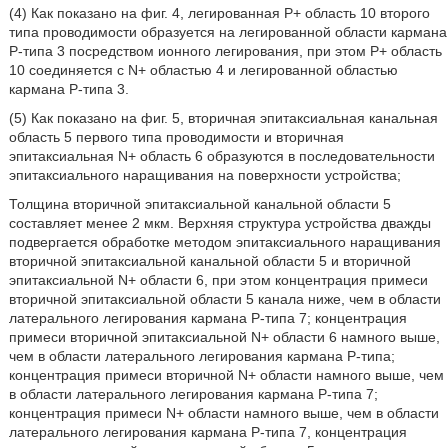
(4) Как показано на фиг. 4, легированная Р+ область 10 второго
типа проводимости образуется на легированной области кармана
Р-типа 3 посредством ионного легирования, при этом Р+ область
10 соединяется с N+ областью 4 и легированной областью
кармана Р-типа 3.
(5) Как показано на фиг. 5, вторичная эпитаксиальная канальная
область 5 первого типа проводимости и вторичная
эпитаксиальная N+ область 6 образуются в последовательности
эпитаксиального наращивания на поверхности устройства;
Толщина вторичной эпитаксиальной канальной области 5
составляет менее 2 мкм. Верхняя структура устройства дважды
подвергается обработке методом эпитаксиального наращивания
вторичной эпитаксиальной канальной области 5 и вторичной
эпитаксиальной N+ области 6, при этом концентрация примеси
вторичной эпитаксиальной области 5 канала ниже, чем в области
латерального легирования кармана Р-типа 7; концентрация
примеси вторичной эпитаксиальной N+ области 6 намного выше,
чем в области латерального легирования кармана Р-типа;
концентрация примеси вторичной N+ области намного выше, чем
в области латерального легирования кармана Р-типа 7;
концентрация примеси N+ области намного выше, чем в области
латерального легирования кармана Р-типа 7, концентрация