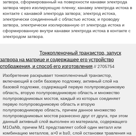
затвора, сформированный на поверхности канавки электрода
затвора через изолирующую пленку; канавку электрода истока в
контакте с канавкой электрода затвора; электрод истока,
электрически соединенный с областью истока; и проводку
затвора, электрически изолированную от электрода истока и
сформированную внутри канавки электрода истока в контакте с
электродом затвора.
Тонкопленочный транзистор, запуск
затвора на матрице и содержащее его устройство
отображения, и способ его изготовления
// 2705754
Изобретение раскрывает тонкопленочный транзистор,
включающий в себя базовую подложку, активный слой на
базовой подложке, содержащий первую полупроводниковую
область, вторую полупроводниковую область и множество
полупроводниковых мостов, каждый из которых соединяет
первую полупроводниковую область и вторую
полупроводниковую область, причем данное множество
полупроводниковых мостов разнесено друг от друга, при этом
данный активный слой выполнен из материала, содержащего
М1ОаNb, причем М1 представляет собой один металл или
комбинацию металлов, а>0 и b≥0, слой остановки травления на