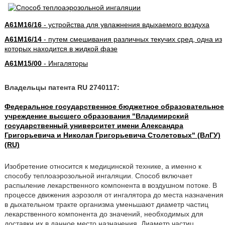
A61M16/16
- устройства для увлажнения вдыхаемого воздуха
A61M16/14
- путем смешивания различных текучих сред, одна из
которых находится в жидкой фазе
A61M15/00
- Ингаляторы
Владельцы патента RU 2740117:
Федеральное государственное бюджетное образовательное
учреждение высшего образования "Владимирский
государственный университет имени Александра
Григорьевича и Николая Григорьевича Столетовых" (ВлГУ)
(RU)
Изобретение относится к медицинской технике, а именно к
способу теплоаэрозольной ингаляции. Способ включает
распыление лекарственного компонента в воздушном потоке. В
процессе движения аэрозоля от ингалятора до места назначения
в дыхательном тракте организма уменьшают диаметр частиц
лекарственного компонента до значений, необходимых для
доставки их в данное место назначения. Диаметр частиц