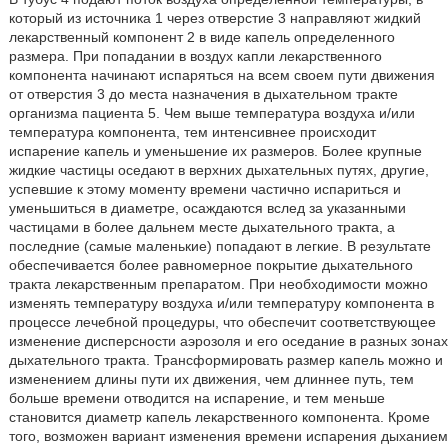
который из источника 1 через отверстие 3 направляют жидкий
лекарственный компонент 2 в виде капель определенного
размера. При попадании в воздух капли лекарственного
компонента начинают испаряться на всем своем пути движения
от отверстия 3 до места назначения в дыхательном тракте
организма пациента 5. Чем выше температура воздуха и/или
температура компонента, тем интенсивнее происходит
испарение капель и уменьшение их размеров. Более крупные
жидкие частицы оседают в верхних дыхательных путях, другие,
успевшие к этому моменту времени частично испариться и
уменьшиться в диаметре, осаждаются вслед за указанными
частицами в более дальнем месте дыхательного тракта, а
последние (самые маленькие) попадают в легкие. В результате
обеспечивается более равномерное покрытие дыхательного
тракта лекарственным препаратом. При необходимости можно
изменять температуру воздуха и/или температуру компонента в
процессе лечебной процедуры, что обеспечит соответствующее
изменение дисперсности аэрозоля и его оседание в разных зонах
дыхательного тракта. Трансформировать размер капель можно и
изменением длины пути их движения, чем длиннее путь, тем
больше времени отводится на испарение, и тем меньше
становится диаметр капель лекарственного компонента. Кроме
того, возможен вариант изменения времени испарения дыханием