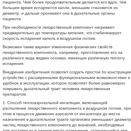
пациента. Чем более продолжительным делается его вдох, тем
большее время испаряются капли, меньшим становится их
диаметр, и дальше проникают они в дыхательные органы
пациента.
При необходимости лекарственный компонент нагревают
предварительно до температуры кипения, что стабилизирует
скорость испарения капель в воздушном потоке.
Возможен также вариант изменения физических свойств
лекарственного компонента, например, приготовление его на
различного вида жидких основах, имеющих различную теплоту
испарения.
Внедрение изобретения позволит создать простое по конструкции
устройство с расширенными функциональными возможностями и
удобное в эксплуатации, которое позволяет более равномерно
покрывать дыхательный тракт человека лекарственным
препаратом.
1. Способ теплоаэрозольной ингаляции, включающей
распыление лекарственного компонента в воздушном потоке, при
этом в процессе движения аэрозоля от ингалятора до места
назначения в дыхательном тракте организма уменьшают диаметр
частиц лекарственного компонента до значений, необходимых
для доставки их в данное место назначения, отличающийся тем,