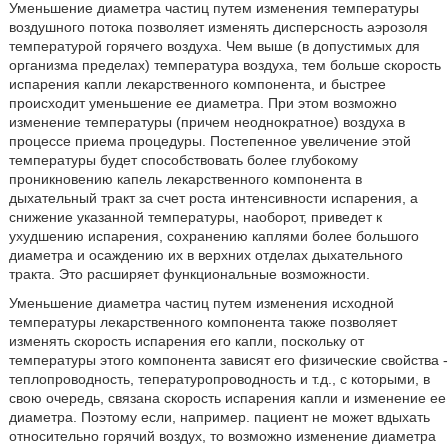
Уменьшение диаметра частиц путем изменения температуры
воздушного потока позволяет изменять дисперсность аэрозоля
температурой горячего воздуха. Чем выше (в допустимых для
организма пределах) температура воздуха, тем больше скорость
испарения капли лекарственного компонента, и быстрее
происходит уменьшение ее диаметра. При этом возможно
изменение температуры (причем неоднократное) воздуха в
процессе приема процедуры. Постепенное увеличение этой
температуры будет способствовать более глубокому
проникновению капель лекарственного компонента в
дыхательный тракт за счет роста интенсивности испарения, а
снижение указанной температуры, наоборот, приведет к
ухудшению испарения, сохранению каплями более большого
диаметра и осаждению их в верхних отделах дыхательного
тракта. Это расширяет функциональные возможности.
Уменьшение диаметра частиц путем изменения исходной
температуры лекарственного компонента также позволяет
изменять скорость испарения его капли, поскольку от
температуры этого компонента зависят его физические свойства -
теплопроводность, тепературопроводность и т.д., с которыми, в
свою очередь, связана скорость испарения капли и изменение ее
диаметра. Поэтому если, например. пациент не может вдыхать
относительно горячий воздух, то возможно изменение диаметра