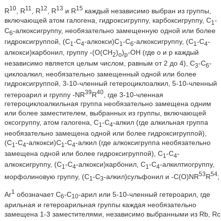
10
11
12
13
15
R
, R
, R
, R
и R
каждый независимо выбран из группы,
включающей атом галогена, гидроксигруппу, карбоксигруппу, С
-
1
С
-алкоксигруппу, необязательно замещенную одной или более
6
гидроксигруппой, (С
-С
-алкокси)С
-С
-алкоксигруппу, (С
-С
-
1
4
1
6
1
4
алкокси)карбонил, группу -(O(СН
)
)
-ОН (где о и р каждый
2
o
р
независимо является целым числом, равным от 2 до 4), С
-С
-
3
6
циклоалкил, необязательно замещенный одной или более
гидроксигруппой, 3-10-членный гетероциклоалкил, 5-10-членный
39
40
гетероарил и группу -NR
R
, где 3-10-членная
гетероциклоалкильная группа необязательно замещена одним
или более заместителем, выбранных из группы, включающей
оксогруппу, атом галогена, С
-С
-алкил (где алкильная группа
1
4
необязательно замещена одной или более гидроксигруппой),
(С
-С
-алкокси)С
-С
-алкил (где алкоксигруппа необязательно
1
4
1
4
замещена одной или более гидроксигруппой), С
-С
-
1
4
алкоксигруппу, (С
-С
-алкокси)карбонил, С
-С
-алкилтиогруппу,
1
4
1
4
53
54
морфолиновую группу, (С
-С
-алкил)сульфонил и -C(O)NR
R
;
1
3
1
Ar
обозначает С
-С
-арил или 5-10-членный гетероарил, где
6
10
арильная и гетероарильная группы каждая необязательно
замещена 1-3 заместителями, независимо выбранными из Rb, Rc