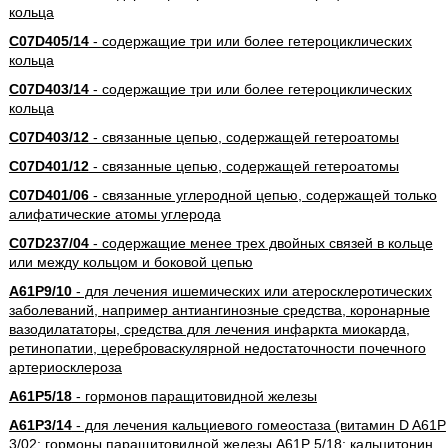
кольца
C07D405/14
- содержащие три или более гетероциклических
кольца
C07D403/14
- содержащие три или более гетероциклических
кольца
C07D403/12
- связанные цепью, содержащей гетероатомы
C07D401/12
- связанные цепью, содержащей гетероатомы
C07D401/06
- связанные углеродной цепью, содержащей только
алифатические атомы углерода
C07D237/04
- содержащие менее трех двойных связей в кольце
или между кольцом и боковой цепью
A61P9/10
- для лечения ишемических или атеросклеротических
заболеваний, например антиангинозные средства, коронарные
вазодилататоры, средства для лечения инфаркта миокарда,
ретинопатии, цереброваскулярной недостаточности почечного
артериосклероза
A61P5/18
- гормонов паращитовидной железы
A61P3/14
- для лечения кальциевого гомеостаза (витамин D A61P
3/02; гормоны паращитовидной железы A61P 5/18; кальцитонин