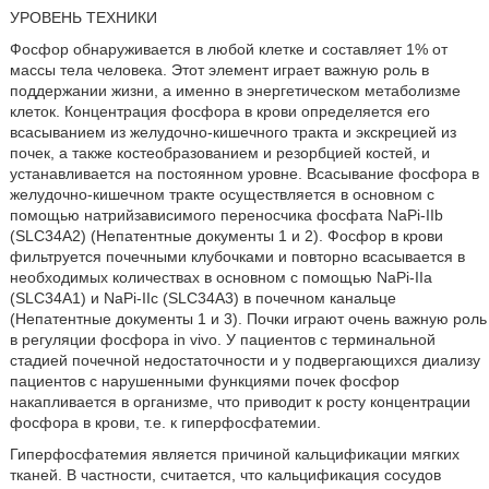
УРОВЕНЬ ТЕХНИКИ
Фосфор обнаруживается в любой клетке и составляет 1% от
массы тела человека. Этот элемент играет важную роль в
поддержании жизни, а именно в энергетическом метаболизме
клеток. Концентрация фосфора в крови определяется его
всасыванием из желудочно-кишечного тракта и экскрецией из
почек, а также костеобразованием и резорбцией костей, и
устанавливается на постоянном уровне. Всасывание фосфора в
желудочно-кишечном тракте осуществляется в основном с
помощью натрийзависимого переносчика фосфата NaPi-IIb
(SLC34A2) (Непатентные документы 1 и 2). Фосфор в крови
фильтруется почечными клубочками и повторно всасывается в
необходимых количествах в основном с помощью NaPi-IIa
(SLC34A1) и NaPi-IIc (SLC34A3) в почечном канальце
(Непатентные документы 1 и 3). Почки играют очень важную роль
в регуляции фосфора in vivo. У пациентов с терминальной
стадией почечной недостаточности и у подвергающихся диализу
пациентов с нарушенными функциями почек фосфор
накапливается в организме, что приводит к росту концентрации
фосфора в крови, т.е. к гиперфосфатемии.
Гиперфосфатемия является причиной кальцификации мягких
тканей. В частности, считается, что кальцификация сосудов