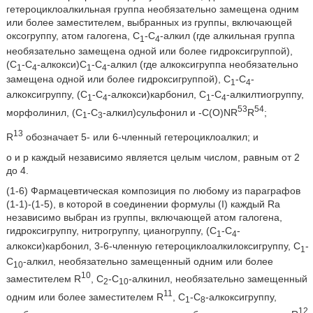
гетероциклоалкильная группа необязательно замещена одним
или более заместителем, выбранных из группы, включающей
оксогруппу, атом галогена, С
-С
-алкил (где алкильная группа
1
4
необязательно замещена одной или более гидроксигруппой),
(С
-С
-алкокси)С
-С
-алкил (где алкоксигруппа необязательно
1
4
1
4
замещена одной или более гидроксигруппой), С
-С
-
1
4
алкоксигруппу, (С
-С
-алкокси)карбонил, С
-С
-алкилтиогруппу,
1
4
1
4
53
54
морфолинил, (С
-С
-алкил)сульфонил и -C(O)NR
R
;
1
3
13
R
обозначает 5- или 6-членный гетероциклоалкил; и
о и р каждый независимо является целым числом, равным от 2
до 4.
(1-6) Фармацевтическая композиция по любому из параграфов
(1-1)-(1-5), в которой в соединении формулы (I) каждый Ra
независимо выбран из группы, включающей атом галогена,
гидроксигруппу, нитрогруппу, цианогруппу, (С
-С
-
1
4
алкокси)карбонил, 3-6-членную гетероциклоалкилоксигруппу, C
-
1
С
-алкил, необязательно замещенный одним или более
10
10
заместителем R
, С
-С
-алкинил, необязательно замещенный
2
10
11
одним или более заместителем R
, C
-C
-алкоксигруппу,
1
8
12