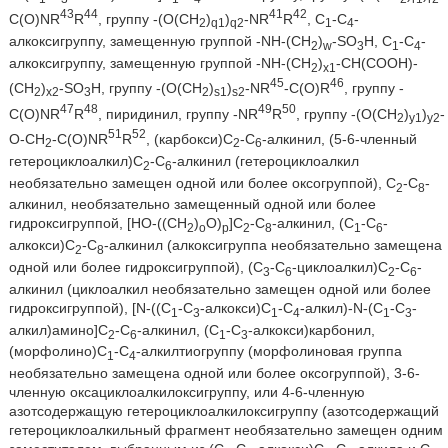
43
44
41
42
C(O)NR
R
, группу -(O(CH
)
)
-NR
R
, С
-С
-
2
q1
q2
1
4
алкоксигруппу, замещенную группой -NH-(CH
)
-SO
H, С
-С
-
2
w
3
1
4
алкоксигруппу, замещенную группой -NH-(CH
)
-CH(COOH)-
2
x1
45
46
(CH
)
-SO
H, группу -(O(CH
)
)
-NR
-C(O)R
, группу -
2
x2
3
2
s1
s2
47
48
49
50
C(O)NR
R
, пиридинил, группу -NR
R
, группу -(O(CH
)
)
-
2
y1
y2
51
52
O-CH
-C(O)NR
R
, (карбокси)С
-С
-алкинил, (5-6-членный
2
2
6
гетероциклоалкил)С
-С
-алкинил (гетероциклоалкил
2
6
необязательно замещен одной или более оксогруппой), С
-С
-
2
8
алкинил, необязательно замещенный одной или более
гидроксигруппой, [НО-((СН
)
O)
]С
-С
-алкинил, (С
-С
-
2
o
р
2
8
1
6
алкокси)С
-С
-алкинил (алкоксигруппа необязательно замещена
2
8
одной или более гидроксигруппой), (С
-С
-циклоалкил)С
-С
-
3
6
2
6
алкинил (циклоалкил необязательно замещен одной или более
гидроксигруппой), [N-((C
-С
-алкокси)С
-С
-алкил)-N-(С
-С
-
1
3
1
4
1
3
алкил)амино]С
-С
-алкинил, (С
-С
-алкокси)карбонил,
2
6
1
3
(морфолино)С
-С
-алкилтиогруппу (морфолиновая группа
1
4
необязательно замещена одной или более оксогруппой), 3-6-
членную оксациклоалкилоксигруппу, или 4-6-членную
азотсодержащую гетероциклоалкилоксигруппу (азотсодержащий
гетероциклоалкильный фрагмент необязательно замещен одним