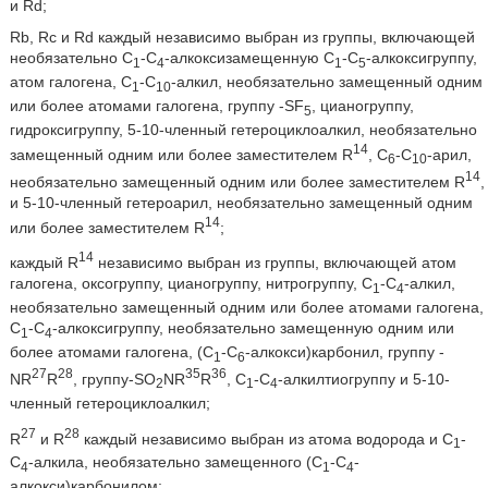
и Rd;
Rb, Rc и Rd каждый независимо выбран из группы, включающей
необязательно С
-С
-алкоксизамещенную C
-C
-алкоксигруппу,
1
4
1
5
атом галогена, С
-С
-алкил, необязательно замещенный одним
1
10
или более атомами галогена, группу -SF
, цианогруппу,
5
гидроксигруппу, 5-10-членный гетероциклоалкил, необязательно
14
замещенный одним или более заместителем R
, С
-С
-арил,
6
10
14
необязательно замещенный одним или более заместителем R
,
и 5-10-членный гетероарил, необязательно замещенный одним
14
или более заместителем R
;
14
каждый R
независимо выбран из группы, включающей атом
галогена, оксогруппу, цианогруппу, нитрогруппу, C
-C
-алкил,
1
4
необязательно замещенный одним или более атомами галогена,
С
-С
-алкоксигруппу, необязательно замещенную одним или
1
4
более атомами галогена, (С
-С
-алкокси)карбонил, группу -
1
6
27
28
35
36
NR
R
, группу-SO
NR
R
, С
-С
-алкилтиогруппу и 5-10-
2
1
4
членный гетероциклоалкил;
27
28
R
и R
каждый независимо выбран из атома водорода и С
-
1
С
-алкила, необязательно замещенного (С
-С
-
4
1
4
алкокси)карбонилом;