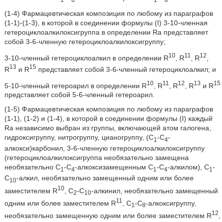
(1-4) Фармацевтическая композиция по любому из параграфов
(1-1)-(1-3), в которой в соединении формулы (I) 3-10-членная
гетероциклоалкилоксигруппа в определении Ra представляет
собой 3-6-членную гетероциклоалкилоксигруппу;
10
11
12
3-10-членный гетероциклоалкил в определении R
, R
, R
,
13
15
R
и R
представляет собой 3-6-членный гетероциклоалкил; и
10
11
12
13
15
5-10-членный гетероарил в определении R
, R
, R
, R
и R
представляет собой 5-6-членный гетероарил.
(1-5) Фармацевтическая композиция по любому из параграфов
(1-1), (1-2) и (1-4), в которой в соединении формулы (I) каждый
Ra независимо выбран из группы, включающей атом галогена,
гидроксигруппу, нитрогруппу, цианогруппу, (С
-С
-
1
4
алкокси)карбонил, 3-6-членную гетероциклоалкилоксигруппу
(гетероциклоалкилоксигруппа необязательно замещена
необязательно С
-С
-алкоксизамещенным С
-С
-алкилом), C
-
1
4
1
4
1
С
-алкил, необязательно замещенный одним или более
10
10
заместителем R
, С
-С
-алкинил, необязательно замещенный
2
10
11
одним или более заместителем R
, C
-C
-алкоксигруппу,
1
8
12
необязательно замещенную одним или более заместителем R
,