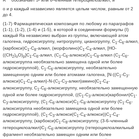
о и р каждый независимо является целым числом, равным от 2
до 4.
(1-7) Фармацевтическая композиция по любому из параграфов
(1-1), (1-2), (1-4) и (1-5), в которой в соединении формулы (I)
каждый Ra независимо выбран из группы, включающей атом
галогена, гидроксигруппу, нитрогруппу, цианогруппу, C
-С
-алкил,
1
6
(карбокси)С
-С
-алкил, (морфолино)С
-С
-алкил, [НО-
1
8
1
4
((СН
)
O)
]С
-С
-алкил, (С
-С
-алкокси)С
-C
-алкил (С
-С
-
2
o
р
1
6
1
6
1
8
1
6
алкоксигруппа необязательно замещена одной или более
гидроксигруппой), C
-С
-алкоксигруппу, необязательно
1
6
замещенную одним или более атомами галогена, [N-((C
-С
-
1
3
алкокси)С
-С
-алкил)-N-(С
-С
-алкил)амино]С
-С
-
1
4
1
3
1
4
алкоксигруппу, С
-С
-алкоксигруппу, необязательно замещенную
1
6
одной или более гидроксигруппой, ((С
-С
-алкокси)карбонил)С
-
1
3
1
С
-алкоксигруппу, (С
-С
-алкокси)С
-С
-алкоксигруппу (С
-С
-
3
1
6
1
8
1
6
алкоксигруппа необязательно замещена одной или более
гидроксигруппой), (С
-С
-алкокси(С
-С
-алкокси))С
-С
-
1
3
1
4
1
4
алкоксигруппу, (карбокси)С
-С
-алкоксигруппу, (3-6-членный
1
8
гетероциклоалкил)С
-С
-алкоксигруппу (гетероциклоалкильный
1
6
фрагмент необязательно замещен одним или более