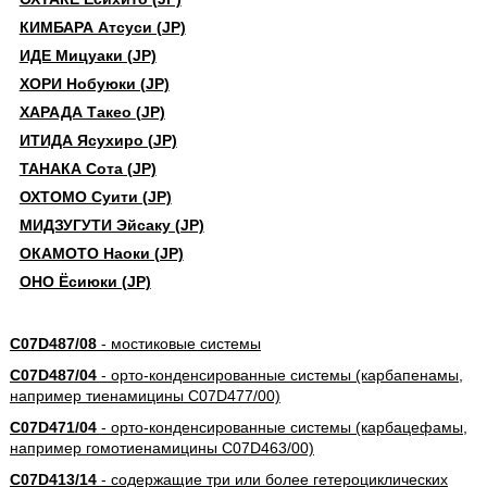
КИМБАРА Атсуси (JP)
ИДЕ Мицуаки (JP)
ХОРИ Нобуюки (JP)
ХАРАДА Такео (JP)
ИТИДА Ясухиро (JP)
ТАНАКА Сота (JP)
ОХТОМО Суити (JP)
МИДЗУГУТИ Эйсаку (JP)
ОКАМОТО Наоки (JP)
ОНО Ёсиюки (JP)
C07D487/08
- мостиковые системы
C07D487/04
- орто-конденсированные системы (карбапенамы,
например тиенамицины C07D477/00)
C07D471/04
- орто-конденсированные системы (карбацефамы,
например гомотиенамицины C07D463/00)
C07D413/14
- содержащие три или более гетероциклических