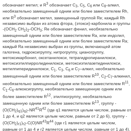
3
обозначает метил; и R
обозначает C
, С
, С
или С
-алкил,
3
5
6
8
необязательно замещенный одним или более заместителем Rh,
3
или R
обозначает метил, замещенный группой Re; каждый Rh
независимо выбран из атома фтора, (этокси)-карбонила и группы
-(OСН
СН
)
-ОСН
; Re обозначает фенил, необязательно
2
2
2
3
замещенный одним или более заместителем Ra, или индолил,
необязательно замещенный одним или более заместителем Ra;
каждый Ra независимо выбран из группы, включающей атом
галогена, гидроксигруппу, нитрогруппу, цианогруппу,
метоксикарбонил, оксетанилокси, тетрагидропиранилокси,
метоксиэтилпирролидинилокси, метоксиэтилазетидинилокси,
метилпиперидинилокси, С
, С
, С
и С
–алкил, необязательно
1
3
6
7
10
замещенный одним или более заместителем R
, С
-С
-алкинил,
2
7
11
необязательно замещенный одним или более заместителем R
,
C
-C
-алкоксигруппу, необязательно замещенную одним или
1
6
12
более заместителем R
, этилтиогруппу, необязательно
13
замещенную одним или более заместителем R
, группу -
41
42
(O(CH
)
)
-NR
R
(где q1 является целым числом, равным от
2
q1
q2
1 до 4, и q2 является целым числом, равным от 2 до 6), группу -
43
44
(O(CH
)
)
-C(O)NR
R
(где r1 является целым числом,
2
r1
r2
равным от 1 до 4 и r2 является целым числом, равным от 1 до 4),