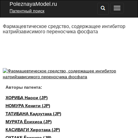
PoleznayaModel.ru
Патентный поиск
Фармацевтическое средство, содержащее ингибитор
натрийзависимого переносчика фосфата
Авторы патента:
ХОРИБА Наоси (JP)
НОМУРА Кенити (JP)
ТАТИБАНА Кадзутака (JP)
МУРАТА Ёсихиса (JP)
КАСИВАГИ Хиротака (JP)
ОХТАКЕ Ёсихито (JP)