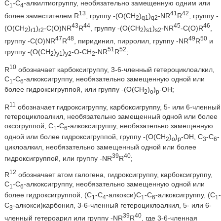
С
-С
-алкилтиогруппу, необязательно замещенную одним или
1
4
13
41
42
более заместителем R
, группу -(O(CH
)
)
-NR
R
, группу -
2
q1
q2
43
44
45
46
(O(CH
)
)
-C(O)NR
R
, группу -(O(CH
)
)
-NR
-C(O)R
,
2
r1
r2
2
s1
s2
47
48
49
50
группу -C(O)NR
R
, пиридинил, пирролил, группу -NR
R
и
51
52
группу -(O(CH
)
)
-O-CH
-NR
R
;
2
y1
y2
2
10
R
обозначает карбоксигруппу, 3-6-членный гетероциклоалкил,
C
-С
-алкоксигруппу, необязательно замещенную одной или
1
6
более гидроксигруппой, или группу -(O(СН
)
)
-ОН;
2
o
р
11
R
обозначает гидроксигруппу, карбоксигруппу, 5- или 6-членный
гетероциклоалкил, необязательно замещенный одной или более
оксогруппой, C
-С
-алкоксигруппу, необязательно замещенную
1
6
одной или более гидроксигруппой, группу -(О(СН
)
)
-ОН, С
-С
-
2
o
р
3
6
циклоалкил, необязательно замещенный одной или более
39
40
гидроксигруппой, или группу -NR
R
;
12
R
обозначает атом галогена, гидроксигруппу, карбоксигруппу,
С
-С
-алкоксигруппу, необязательно замещенную одной или
1
6
более гидроксигруппой, (С
-С
-алкокси)С
-С
-алкоксигруппу, (С
-
1
4
1
6
1
С
-алкокси)карбонил, 3-6-членный гетероциклоалкил, 5- или 6-
3
39
40
членный гетероарил или группу -NR
R
, где 3-6-членная