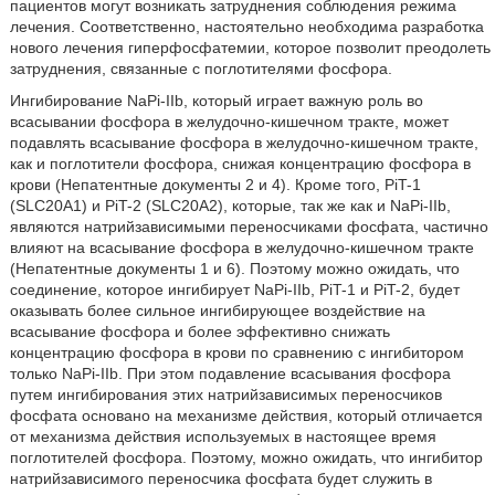
пациентов могут возникать затруднения соблюдения режима
лечения. Соответственно, настоятельно необходима разработка
нового лечения гиперфосфатемии, которое позволит преодолеть
затруднения, связанные с поглотителями фосфора.
Ингибирование NaPi-IIb, который играет важную роль во
всасывании фосфора в желудочно-кишечном тракте, может
подавлять всасывание фосфора в желудочно-кишечном тракте,
как и поглотители фосфора, снижая концентрацию фосфора в
крови (Непатентные документы 2 и 4). Кроме того, PiT-1
(SLC20A1) и PiT-2 (SLC20A2), которые, так же как и NaPi-IIb,
являются натрийзависимыми переносчиками фосфата, частично
влияют на всасывание фосфора в желудочно-кишечном тракте
(Непатентные документы 1 и 6). Поэтому можно ожидать, что
соединение, которое ингибирует NaPi-IIb, PiT-1 и PiT-2, будет
оказывать более сильное ингибирующее воздействие на
всасывание фосфора и более эффективно снижать
концентрацию фосфора в крови по сравнению с ингибитором
только NaPi-IIb. При этом подавление всасывания фосфора
путем ингибирования этих натрийзависимых переносчиков
фосфата основано на механизме действия, который отличается
от механизма действия используемых в настоящее время
поглотителей фосфора. Поэтому, можно ожидать, что ингибитор
натрийзависимого переносчика фосфата будет служить в