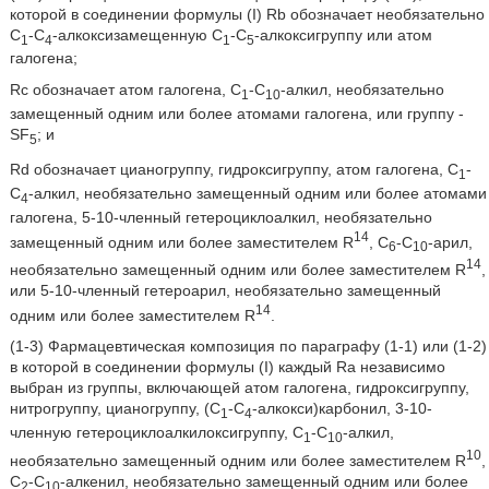
которой в соединении формулы (I) Rb обозначает необязательно
С
-С
-алкоксизамещенную C
-C
-алкоксигруппу или атом
1
4
1
5
галогена;
Rc обозначает атом галогена, C
-С
-алкил, необязательно
1
10
замещенный одним или более атомами галогена, или группу -
SF
; и
5
Rd обозначает цианогруппу, гидроксигруппу, атом галогена, С
-
1
С
-алкил, необязательно замещенный одним или более атомами
4
галогена, 5-10-членный гетероциклоалкил, необязательно
14
замещенный одним или более заместителем R
, С
-С
-арил,
6
10
14
необязательно замещенный одним или более заместителем R
,
или 5-10-членный гетероарил, необязательно замещенный
14
одним или более заместителем R
.
(1-3) Фармацевтическая композиция по параграфу (1-1) или (1-2)
в которой в соединении формулы (I) каждый Ra независимо
выбран из группы, включающей атом галогена, гидроксигруппу,
нитрогруппу, цианогруппу, (С
-С
-алкокси)карбонил, 3-10-
1
4
членную гетероциклоалкилоксигруппу, C
-С
-алкил,
1
10
10
необязательно замещенный одним или более заместителем R
,
С
-С
-алкенил, необязательно замещенный одним или более
2
10