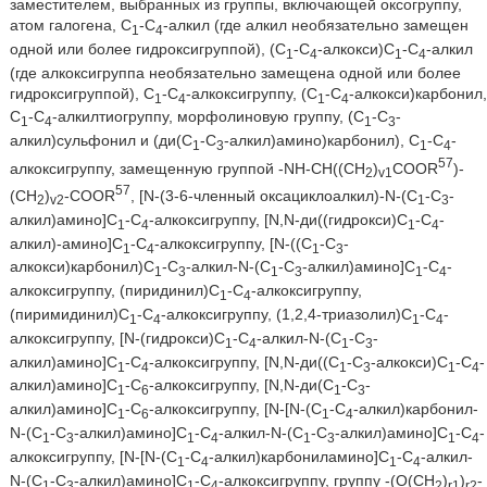
заместителем, выбранных из группы, включающей оксогруппу,
атом галогена, С
-С
-алкил (где алкил необязательно замещен
1
4
одной или более гидроксигруппой), (С
-С
-алкокси)С
-С
-алкил
1
4
1
4
(где алкоксигруппа необязательно замещена одной или более
гидроксигруппой), C
-С
-алкоксигруппу, (С
-С
-алкокси)карбонил,
1
4
1
4
С
-С
-алкилтиогруппу, морфолиновую группу, (С
-С
-
1
4
1
3
алкил)сульфонил и (ди(С
-С
-алкил)амино)карбонил), С
-С
-
1
3
1
4
57
алкоксигруппу, замещенную группой -NH-CH((CH
)
COOR
)-
2
v1
57
(CH
)
-COOR
, [N-(3-6-членный оксациклоалкил)-N-(С
-С
-
2
v2
1
3
алкил)амино]С
-С
-алкоксигруппу, [N,N-ди((гидрокси)С
-С
-
1
4
1
4
алкил)-амино]С
-С
-алкоксигруппу, [N-((C
-С
-
1
4
1
3
алкокси)карбонил)С
-С
-алкил-N-(С
-С
-алкил)амино]С
-С
-
1
3
1
3
1
4
алкоксигруппу, (пиридинил)С
-С
-алкоксигруппу,
1
4
(пиримидинил)С
-С
-алкоксигруппу, (1,2,4-триазолил)С
-С
-
1
4
1
4
алкоксигруппу, [N-(гидрокси)С
-С
-алкил-N-(С
-С
-
1
4
1
3
алкил)амино]С
-С
-алкоксигруппу, [N,N-ди((С
-С
-алкокси)С
-С
-
1
4
1
3
1
4
алкил)амино]С
-С
-алкоксигруппу, [N,N-ди(C
-С
-
1
6
1
3
алкил)амино]С
-С
-алкоксигруппу, [N-[N-(C
-С
-алкил)карбонил-
1
6
1
4
N-(С
-С
-алкил)амино]С
-С
-алкил-N-(С
-С
-алкил)амино]С
-С
-
1
3
1
4
1
3
1
4
алкоксигруппу, [N-[N-(С
-С
-алкил)карбониламино]С
-С
-алкил-
1
4
1
4
N-(С
-С
-алкил)амино]С
-С
-алкоксигруппу, группу -(O(CH
)
)
-
1
3
1
4
2
r1
r2