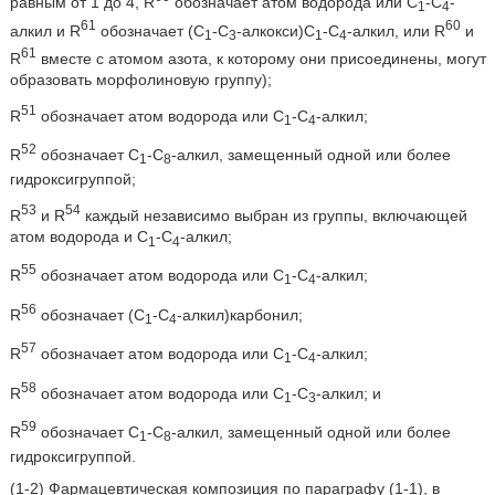
равным от 1 до 4, R
обозначает атом водорода или С
-С
-
1
4
61
60
алкил и R
обозначает (С
-С
-алкокси)С
-С
-алкил, или R
и
1
3
1
4
61
R
вместе с атомом азота, к которому они присоединены, могут
образовать морфолиновую группу);
51
R
обозначает атом водорода или С
-С
-алкил;
1
4
52
R
обозначает C
-C
-алкил, замещенный одной или более
1
8
гидроксигруппой;
53
54
R
и R
каждый независимо выбран из группы, включающей
атом водорода и С
-С
-алкил;
1
4
55
R
обозначает атом водорода или С
-С
-алкил;
1
4
56
R
обозначает (С
-С
-алкил)карбонил;
1
4
57
R
обозначает атом водорода или С
-С
-алкил;
1
4
58
R
обозначает атом водорода или С
-С
-алкил; и
1
3
59
R
обозначает C
-C
-алкил, замещенный одной или более
1
8
гидроксигруппой.
(1-2) Фармацевтическая композиция по параграфу (1-1), в