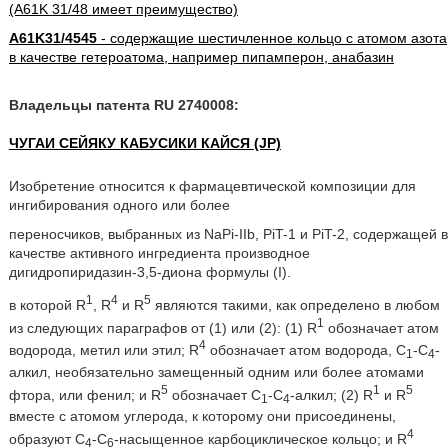
(A61K 31/48 имеет преимущество)
A61K31/4545
- содержащие шестичленное кольцо с атомом азота
в качестве гетероатома, например пипамперон, анабазин
Владельцы патента RU 2740008:
ЧУГАИ СЕЙЯКУ КАБУСИКИ КАЙСЯ (JP)
Изобретение относится к фармацевтической композиции для
ингибирования одного или более
переносчиков, выбранных из NaPi-IIb, PiT-1 и PiT-2, содержащей в
качестве активного ингредиента производное
дигидропиридазин-3,5-диона формулы (I).
1
4
5
в которой R
, R
и R
являются такими, как определено в любом
1
из следующих параграфов от (1) или (2): (1) R
обозначает атом
4
водорода, метил или этил; R
обозначает атом водорода, С
-С
-
1
4
алкил, необязательно замещенный одним или более атомами
5
1
5
фтора, или фенил; и R
обозначает С
-С
-алкил; (2) R
и R
1
4
вместе с атомом углерода, к которому они присоединены,
4
образуют С
-С
-насыщенное карбоциклическое кольцо; и R
4
6