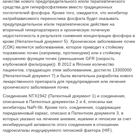
качестве нового предупредительного и/или терапевтического
средства для гиперфосфатемии вместо традиционных
поглотителей фосфора. Кроме того, ожидается, что ингибитор
натрийзависимого переносчика фосфата будет оказывать
предупредительное и/или терапевтическое действие на
вторичный гиперпаратиреоз и хроническую почечную
недостаточность в результате снижения концентрации фосфора в
крови (Непатентный документ 5). Хроническое заболевание почек
(CDK) является заболеванием, которое приводит к стойкому
поражению почек (например, протеинурии) или к стойкому
нарушению функции почек (уменьшение GFR (скорость
клубочковой фильтрации)). В 2012 в Японии количество
пациентов, страдающих этим заболеванием, достигло 13300000
(Непатентный документ 7) и была желательна разработка нового
лекарственного препарата для предупреждения или лечения
хронического заболевания почек.
Соединение NTX1942 (Патентный документ 1) и соединения,
описанные в Патентных документах 2 и 4, описаны как
ингибиторы NaPi-IIb. Кроме того, соединение, содержащее
пиридазиновый каркас, описано в Патентном документе 3, в
которых указано на лечение анемии, ишемии и гипоксии за счет
ингибирующей активности этого соединения в отношении
гидроксилазы индуцируемого гипоксией фактора (HIF).