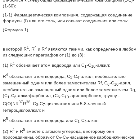
относится к следующим фармацевтическим композициям (1-1)-
(1-60):
(1-1) Фармацевтическая композиция, содержащая соединение
формулы (I) или его соль, или сольват соединения или соль:
(Формула 1)
1
4
5
в которой R
, R
и R
являются такими, как определено в любом
из следующих параграфов от (1) до (3):
1
(1) R
обозначает атом водорода или С
-С
-алкил;
1
10
4
R
обозначает атом водорода, С
-С
-алкил, необязательно
1
4
замещенный одним или более заместителем Rf, С
-С
-арил,
6
10
необязательно замещенный одним или более заместителем Rg,
(С
-С
-алкил)карбонил, (С
-С
-арил)карбонил, группу -
1
6
6
10
37
38
C(O)NR
R
, С
-С
-циклоалкил или 5-8-членный
3
7
гетероциклоалкил; и
5
R
обозначает атом водорода или С
-С
алкил;
1
4
1
5
(2) R
и R
вместе с атомом углерода, к которому они
присоединены, образуют С
-С
-насыщенное карбоциклическое
3
6