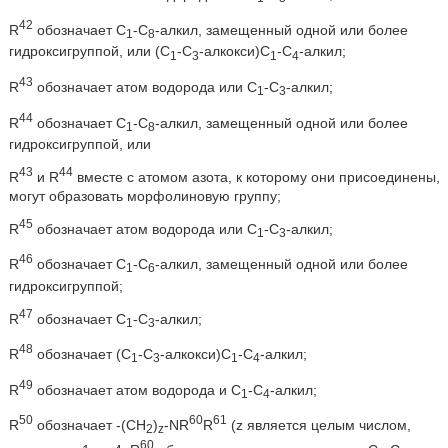
42
R
обозначает C
-C
-алкил, замещенный одной или более
1
8
гидроксигруппой, или (С
-С
-алкокси)С
-С
-алкил;
1
3
1
4
43
R
обозначает атом водорода или С
-С
-алкил;
1
3
44
R
обозначает C
-C
-алкил, замещенный одной или более
1
8
гидроксигруппой, или
43
44
R
и R
вместе с атомом азота, к которому они присоединены,
могут образовать морфолиновую группу;
45
R
обозначает атом водорода или C
-С
-алкил;
1
3
46
R
обозначает C
-С
-алкил, замещенный одной или более
1
6
гидроксигруппой;
47
R
обозначает С
-С
-алкил;
1
3
48
R
обозначает (С
-С
-алкокси)С
-С
-алкил;
1
3
1
4
49
R
обозначает атом водорода и С
-С
-алкил;
1
4
50
60
61
R
обозначает -(CH
)
-NR
R
(z является целым числом,
2
z
60