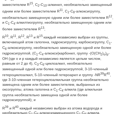
15
заместителем R
, С
-С
-алкинил, необязательно замещенный
2
10
11
одним или более заместителем R
, C
-C
-алкоксигруппу,
1
8
12
необязательно замещенную одним или более заместителем R
,
и С
-С
-алкилтиогруппу, необязательно замещенную одним или
1
4
13
более заместителем R
;
10
11
12
13
15
R
, R
, R
, R
и R
каждый независимо выбран из группы,
включающей атом галогена, гидроксигруппу, карбоксигруппу, C
-
1
С
-алкоксигруппу, необязательно замещенную одной или более
6
гидроксигруппой, (С
-С
-алкокси)карбонил, группу -(O(СН
)
)
-
1
4
2
o
р
ОН (где о и р каждый независимо является целым числом,
равным от 2 до 4), С
-С
-циклоалкил, необязательно
3
6
замещенный одной или более гидроксигруппой, 3-10-членный
39
40
гетероциклоалкил, 5-10-членный гетероарил и группу -NR
R
,
где 3-10-членная гетероциклоалкильная группа необязательно
замещена одним или более заместителем, выбранных из
оксогруппы, атома галогена и С
-С
-алкила (где алкильная
1
4
группа необязательно замещена одной или более
гидроксигруппой); и
39
40
R
и R
каждый независимо выбран из атома водорода и
необязательно С
-С
-алкоксизамещенного С
-С
-алкила.
1
6
1
6