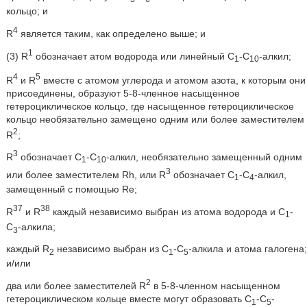
кольцо; и
4
R
является таким, как определено выше; и
1
(3) R
обозначает атом водорода или линейный C
-С
-алкил;
1
10
4
5
R
и R
вместе с атомом углерода и атомом азота, к которым они
присоединены, образуют 5-8-членное насыщенное
гетероциклическое кольцо, где насыщенное гетероциклическое
кольцо необязательно замещено одним или более заместителем
2
R
;
3
R
обозначает C
-С
-алкил, необязательно замещенный одним
1
10
3
или более заместителем Rh, или R
обозначает С
-С
-алкил,
1
4
замещенный с помощью Re;
37
38
R
и R
каждый независимо выбран из атома водорода и C
-
1
С
-алкила;
3
каждый R
независимо выбран из C
-C
-алкила и атома галогена;
2
1
5
и/или
2
два или более заместителей R
в 5-8-членном насыщенном
гетероциклическом кольце вместе могут образовать C
-C
-
1
5