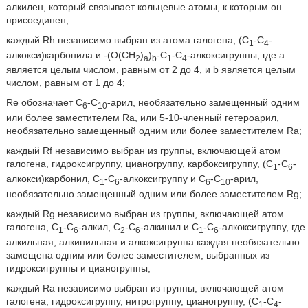
алкилен, который связывает кольцевые атомы, к которым он
присоединен;
каждый Rh независимо выбран из атома галогена, (С
-С
-
1
4
алкокси)карбонила и -(O(СН
)
)
-С
-С
-алкоксигруппы, где а
2
а
b
1
4
является целым числом, равным от 2 до 4, и b является целым
числом, равным от 1 до 4;
Re обозначает С
-С
-арил, необязательно замещенный одним
6
10
или более заместителем Ra, или 5-10-членный гетероарил,
необязательно замещенный одним или более заместителем Ra;
каждый Rf независимо выбран из группы, включающей атом
галогена, гидроксигруппу, цианогруппу, карбоксигруппу, (С
-С
-
1
6
алкокси)карбонил, C
-С
-алкоксигруппу и С
-С
-арил,
1
6
6
10
необязательно замещенный одним или более заместителем Rg;
каждый Rg независимо выбран из группы, включающей атом
галогена, С
-С
-алкил, С
-С
-алкинил и C
-С
-алкоксигруппу, где
1
6
2
6
1
6
алкильная, алкинильная и алкоксигруппа каждая необязательно
замещена одним или более заместителем, выбранных из
гидроксигруппы и цианогруппы;
каждый Ra независимо выбран из группы, включающей атом
галогена, гидроксигруппу, нитрогруппу, цианогруппу, (С
-С
-
1
4