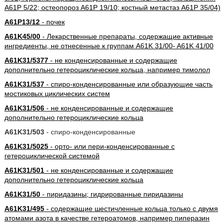
A61P 5/22; остеопороз A61P 19/10; костный метастаз A61P 35/04)
A61P13/12
- почек
A61K45/00
- Лекарственные препараты, содержащие активные
ингредиенты, не отнесенные к группам A61K 31/00- A61K 41/00
A61K31/5377
- не конденсированные и содержащие
дополнительно гетероциклические кольца, например тимолол
A61K31/537
- спиро-конденсированные или образующие часть
мостиковых циклических систем
A61K31/506
- не конденсированные и содержащие
дополнительно гетероциклические кольца
A61K31/503
- спиро-конденсированные
A61K31/5025
- орто- или пери-конденсированные с
гетероциклической системой
A61K31/501
- не конденсированные и содержащие
дополнительно гетероциклические кольца
A61K31/50
- пиридазины; гидрированные пиридазины
A61K31/495
- содержащие шестичленные кольца только с двумя
атомами азота в качестве гетероатомов, например пиперазин