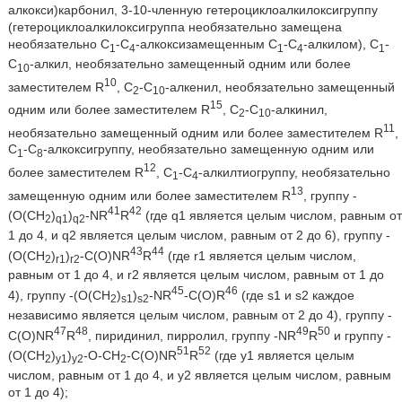
алкокси)карбонил, 3-10-членную гетероциклоалкилоксигруппу
(гетероциклоалкилоксигруппа необязательно замещена
необязательно С
-С
-алкоксизамещенным С
-С
-алкилом), C
-
1
4
1
4
1
С
-алкил, необязательно замещенный одним или более
10
10
заместителем R
, С
-С
-алкенил, необязательно замещенный
2
10
15
одним или более заместителем R
, С
-С
-алкинил,
2
10
11
необязательно замещенный одним или более заместителем R
,
С
-С
-алкоксигруппу, необязательно замещенную одним или
1
8
12
более заместителем R
, С
-С
-алкилтиогруппу, необязательно
1
4
13
замещенную одним или более заместителем R
, группу -
41
42
(O(CH
)
)
-NR
R
(где q1 является целым числом, равным от
2
q1
q2
1 до 4, и q2 является целым числом, равным от 2 до 6), группу -
43
44
(O(CH
)
)
-C(O)NR
R
(где r1 является целым числом,
2
r1
r2
равным от 1 до 4, и r2 является целым числом, равным от 1 до
45
46
4), группу -(O(CH
)
)
-NR
-C(O)R
(где s1 и s2 каждое
2
s1
s2
независимо является целым числом, равным от 2 до 4), группу -
47
48
49
50
C(O)NR
R
, пиридинил, пирролил, группу -NR
R
и группу -
51
52
(O(CH
)
)
-O-CH
-C(O)NR
R
(где y1 является целым
2
y1
y2
2
числом, равным от 1 до 4, и у2 является целым числом, равным
от 1 до 4);