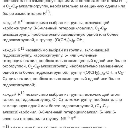
необязательно замещенную одним или более заместителем R
,
и С
-С
-алкилтиогруппу, необязательно замещенную одним или
1
4
13
более заместителем R
;
10
каждый R
независимо выбран из группы, включающей
карбоксигруппу, 3-6-членный гетероциклоалкил, C
-С
-
1
6
алкоксигруппу, необязательно замещенную одной или более
гидроксигруппой, и группу -(O(СН
)
)
-ОН;
2
o
р
11
каждый R
независимо выбран из группы, включающей
гидроксигруппу, карбоксигруппу, 5- или 6-членный
гетероциклоалкил, необязательно замещенный одной или более
оксогруппой, C
-С
-алкоксигруппу, необязательно замещенную
1
6
одной или более гидроксигруппой, группу -(O(СН
)
)
-ОН, и C
-
2
o
р
3
C
-циклоалкил, необязательно замещенный одной или более
6
гидроксигруппой;
12
каждый R
независимо выбран из группы, включающей атом
галогена, гидроксигруппу, С
-С
-алкоксигруппу, необязательно
1
6
замещенную одной или более гидроксигруппой, (С
-С
-
1
3
алкокси)карбонил, 3-6-членный гетероциклоалкил, 5- или 6-
39
40
членныи гетероарил и группу -NR
R
;
13
R
обозначает 5- или 6-членный гетероциклоалкил; и