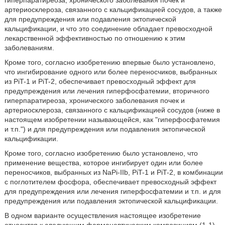
гиперпаратиреоза, хронического заболевания почек и
артериосклероза, связанного с кальцификацией сосудов, а также
для предупреждения или подавления эктопической
кальцификации, и что это соединение обладает превосходной
лекарственной эффективностью по отношению к этим
заболеваниям.
Кроме того, согласно изобретению впервые было установлено,
что ингибирование одного или более переносчиков, выбранных
из PiT-1 и PiT-2, обеспечивает превосходный эффект для
предупреждения или лечения гиперфосфатемии, вторичного
гиперпаратиреоза, хронического заболевания почек и
артериосклероза, связанного с кальцификацией сосудов (ниже в
настоящем изобретении называющейся, как "гиперфосфатемия
и т.п.") и для предупреждения или подавления эктопической
кальцификации.
Кроме того, согласно изобретению было установлено, что
применение вещества, которое ингибирует один или более
переносчиков, выбранных из NaPi-IIb, PiT-1 и PiT-2, в комбинации
с поглотителем фосфора, обеспечивает превосходный эффект
для предупреждения или лечения гиперфосфатемии и т.п. и для
предупреждения или подавления эктопической кальцификации.
В одном варианте осуществления настоящее изобретение