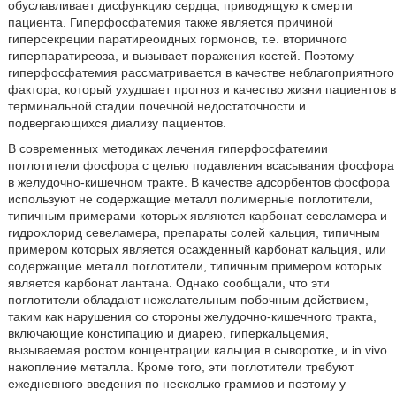
обуславливает дисфункцию сердца, приводящую к смерти
пациента. Гиперфосфатемия также является причиной
гиперсекреции паратиреоидных гормонов, т.е. вторичного
гиперпаратиреоза, и вызывает поражения костей. Поэтому
гиперфосфатемия рассматривается в качестве неблагоприятного
фактора, который ухудшает прогноз и качество жизни пациентов в
терминальной стадии почечной недостаточности и
подвергающихся диализу пациентов.
В современных методиках лечения гиперфосфатемии
поглотители фосфора с целью подавления всасывания фосфора
в желудочно-кишечном тракте. В качестве адсорбентов фосфора
используют не содержащие металл полимерные поглотители,
типичным примерами которых являются карбонат севеламера и
гидрохлорид севеламера, препараты солей кальция, типичным
примером которых является осажденный карбонат кальция, или
содержащие металл поглотители, типичным примером которых
является карбонат лантана. Однако сообщали, что эти
поглотители обладают нежелательным побочным действием,
таким как нарушения со стороны желудочно-кишечного тракта,
включающие констипацию и диарею, гиперкальцемия,
вызываемая ростом концентрации кальция в сыворотке, и in vivo
накопление металла. Кроме того, эти поглотители требуют
ежедневного введения по несколько граммов и поэтому у