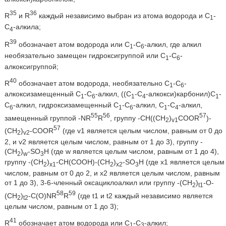
35
36
R
и R
каждый независимо выбран из атома водорода и С
-
1
С
-алкила;
4
39
R
обозначает атом водорода или С
-С
-алкил, где алкил
1
6
необязательно замещен гидроксигруппой или C
-С
-
1
6
алкоксигруппой;
40
R
обозначает атом водорода, необязательно C
-С
-
1
6
алкоксизамещенный C
-С
-алкил, ((С
-С
-алкокси)карбонил)С
-
1
6
1
4
1
С
-алкил, гидроксизамещенный C
-С
-алкил, С
-С
-алкил,
6
1
6
1
4
55
56
57
замещенный группой -NR
R
, группу -CH((CH
)
COOR
)-
2
v1
57
(CH
)
-COOR
(где v1 является целым числом, равным от 0 до
2
v2
2, и v2 является целым числом, равным от 1 до 3), группу -
(CH
)
-SO
H (где w является целым числом, равным от 1 до 4),
2
w
3
группу -(CH
)
-CH(COOH)-(СН
)
-SO
H (где x1 является целым
2
x1
2
х2
3
числом, равным от 0 до 2, и х2 является целым числом, равным
от 1 до 3), 3-6-членный оксациклоалкил или группу -(CH
)
-O-
2
t1
58
59
(CH
)
-C(O)NR
R
(где t1 и t2 каждый независимо является
2
t2
целым числом, равным от 1 до 3);
41
R
обозначает атом водорода или C
-С
-алкил;
1
3