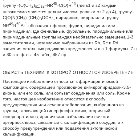
_
45
46
группу -(O(CH
)
)
NR
-C(O)R
(где s1 и s2 каждый
2
s1
s2
независимо является целым числом, равным от 2 до 4), группу -
C(O)N(CH
)-(CH
)
OCH
, пиридинил, пирролил и группу -
3
2
3
3
49
50
1
NR
R
Аr
обозначает фенил, фурил, пиридинил или
пиримидинил, где фенильные, фурильные, пиридинильные или
пиримидинильные группы каждая необязательно замещена 1-3
заместителями, независимо выбранными из Rb, Rc и Rd;
значения остальных радикалов представлены в п.1 формулы. 7 н.
и 30 з.п. ф-лы, 45 табл., 457 пр.
ОБЛАСТЬ ТЕХНИКИ, К КОТОРОЙ ОТНОСИТСЯ ИЗОБРЕТЕНИЕ
Настоящее изобретение относится к фармацевтической
композиции, содержащей производное дигидропиридазин-3,5-
диона, или его соль, или сольват соединения или соль. Кроме
того, настоящее изобретение относится к способу
предупреждения или лечения заболевания, выбранного из
группы, включающей гиперфосфатемию, вторичный
гиперпаратиреоз, хроническое заболевание почек и
артериосклероз, связанный с кальцификацией сосудов, и к
способу предупреждения или подавления эктопической
кальцификации.