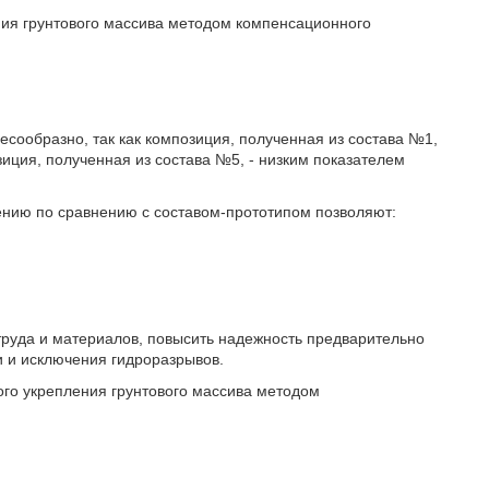
ния грунтового массива методом компенсационного
есообразно, так как композиция, полученная из состава №1,
иция, полученная из состава №5, - низким показателем
тению по сравнению с составом-прототипом позволяют:
труда и материалов, повысить надежность предварительно
и и исключения гидроразрывов.
ого укрепления грунтового массива методом