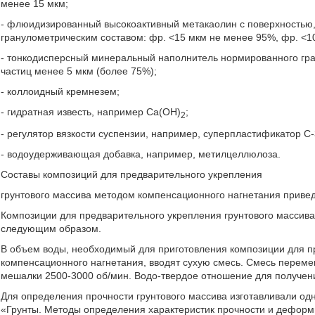
менее 15 мкм;
- флюидизированный высокоактивный метакаолин с поверхностью
гранулометрическим составом: фр. <15 мкм не менее 95%, фр. <1
- тонкодисперсный минеральный наполнитель нормированного гр
частиц менее 5 мкм (более 75%);
- коллоидный кремнезем;
- гидратная известь, например Са(ОН)
;
2
- регулятор вязкости суспензии, например, суперпластификатор С-
- водоудерживающая добавка, например, метилцеллюлоза.
Составы композиций для предварительного укрепления
грунтового массива методом компенсационного нагнетания привед
Композиции для предварительного укрепления грунтового массив
следующим образом.
В объем воды, необходимый для приготовления композиции для п
компенсационного нагнетания, вводят сухую смесь. Смесь переме
мешалки 2500-3000 об/мин. Водо-твердое отношение для получен
Для определения прочности грунтового массива изготавливали 
«Грунты. Методы определения характеристик прочности и деформи