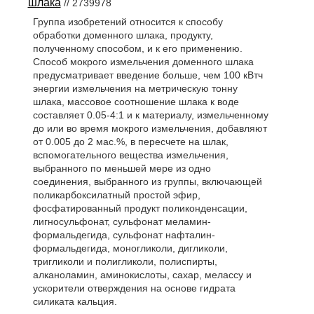
шлака
// 2739978
Группа изобретений относится к способу
обработки доменного шлака, продукту,
полученному способом, и к его применению.
Способ мокрого измельчения доменного шлака
предусматривает введение больше, чем 100 кВтч
энергии измельчения на метрическую тонну
шлака, массовое соотношение шлака к воде
составляет 0.05-4:1 и к материалу, измельченному
до или во время мокрого измельчения, добавляют
от 0.005 до 2 мас.%, в пересчете на шлак,
вспомогательного вещества измельчения,
выбранного по меньшей мере из одно
соединения, выбранного из группы, включающей
поликарбоксилатный простой эфир,
фосфатированный продукт поликонденсации,
лигносульфонат, сульфонат меламин-
формальдегида, сульфонат нафталин-
формальдегида, моногликоли, дигликоли,
тригликоли и полигликоли, полиспирты,
алканоламин, аминокислоты, сахар, мелассу и
ускорители отверждения на основе гидрата
силиката кальция.