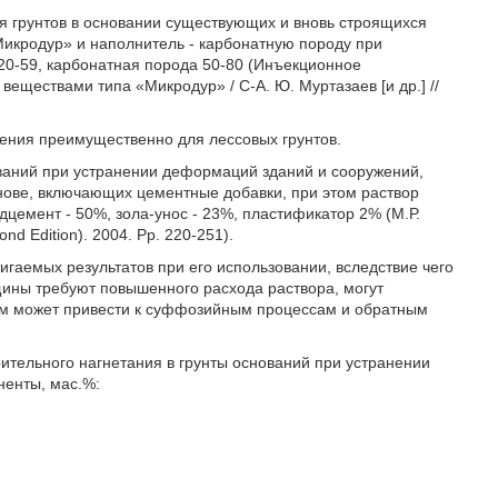
я грунтов в основании существующих и вновь строящихся
икродур» и наполнитель - карбонатную породу при
0-59, карбонатная порода 50-80 (Инъекционное
веществами типа «Микродур» / С-А. Ю. Муртазаев [и др.] //
ения преимущественно для лессовых грунтов.
ований при устранении деформаций зданий и сооружений,
нове, включающих цементные добавки, при этом раствор
цемент - 50%, зола-унос - 23%, пластификатор 2% (М.Р.
cond Edition). 2004. Pp. 220-251).
игаемых результатов при его использовании, вследствие чего
ины требуют повышенного расхода раствора, могут
ем может привести к суффозийным процессам и обратным
ительного нагнетания в грунты оснований при устранении
енты, мас.%: