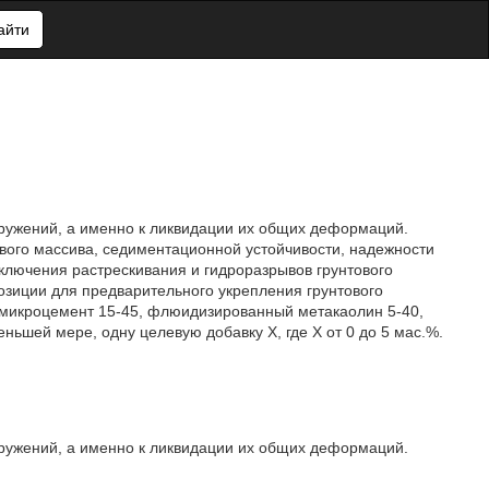
айти
оружений, а именно к ликвидации их общих деформаций.
ового массива, седиментационной устойчивости, надежности
ключения растрескивания и гидроразрывов грунтового
озиции для предварительного укрепления грунтового
 микроцемент 15-45, флюидизированный метакаолин 5-40,
ньшей мере, одну целевую добавку Х, где Х от 0 до 5 мас.%.
оружений, а именно к ликвидации их общих деформаций.