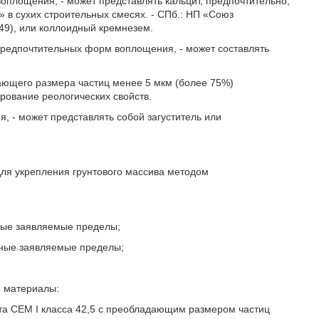
оплощения, - может представлять кальцит, предпочтительно,
» в сухих строительных смесях. - СПб.: НП «Союз
149), или коллоидный кремнезем.
 предпочтительных форм воплощения, - может составлять
ающего размера частиц менее 5 мкм (более 75%)
рование реологических свойств.
, - может представлять собой загуститель или
для укрепления грунтового массива методом
ные заявляемые пределы;
ные заявляемые пределы;
е материалы:
та СЕМ I класса 42,5 с преобладающим размером частиц