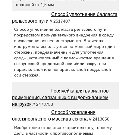
толщиной от 1,5 мм.
Способ уплотнения балласта
рельсового пути
// 2517407
Способ уплотнения балласта рельсового пути
посредством принудительного внедрения в среду
и извлечения из нее инструмента. В качестве
инструмента используется по меньшей мере один
стержень, предназначенный для уплотнения
среды, установленный с возможностью вращения
вокруг своей продольной оси и/или вокруг оси
параллельной или непараллельной продольной
оси стержня.
Геоячейка для вариантов
применения, связанных с выдерживанием
нагрузок
// 2478753
Способ укрепления
оползнеопасного массива склона
// 2413056
Изобретение относится к строительству, горному
делу, в частности к противооползневым