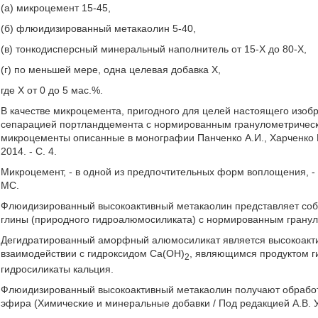
(а) микроцемент 15-45,
(б) флюидизированный метакаолин 5-40,
(в) тонкодисперсный минеральный наполнитель от 15-Х до 80-Х,
(г) по меньшей мере, одна целевая добавка X,
где X от 0 до 5 мас.%.
В качестве микроцемента, пригодного для целей настоящего изо
сепарацией портландцемента с нормированным гранулометрически
микроцементы описанные в монографии Панченко А.И., Харченко И
2014. - С. 4.
Микроцемент, - в одной из предпочтительных форм воплощения, 
МС.
Флюидизированный высокоактивный метакаолин представляет соб
глины (природного гидроалюмосиликата) с нормированным гранул
Дегидратированный аморфный алюмосиликат является высокоакти
взаимодействии с гидроксидом Са(ОН)
, являющимся продуктом г
2
гидросиликаты кальция.
Флюидизированный высокоактивный метакаолин получают обработ
эфира (Химические и минеральные добавки / Под редакцией А.В. Уш