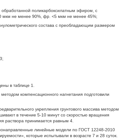
, обработанной поликарбоксилатным эфиром, с
0 мкм не менее 90%, фр. <5 мкм не менее 45%;
анулометрического состава с преобладающим размером
3;
ены в таблице 1.
а методом компенсационного нагнетания подготовили
редварительного укрепления грунтового массива методом
шивают в течение 5-10 минут со скоростью вращения
ия раствора принимается равным 4.
однонаправленные линейные модели по ГОСТ 12248-2010
руемости», которые испытывали в возрасте 7 и 28 суток.