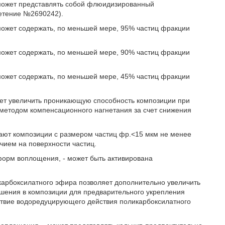
 может представлять собой флюидизированный
ретение №2690242).
может содержать, по меньшей мере, 95% частиц фракции
может содержать, по меньшей мере, 90% частиц фракции
может содержать, по меньшей мере, 45% частиц фракции
ет увеличить проникающую способность композиции при
 методом компенсационного нагнетания за счет снижения
ают композиции с размером частиц фр.<15 мкм не менее
чием на поверхности частиц.
 форм воплощения, - может быть активирована
карбоксилатного эфира позволяет дополнительно увеличить
ношения в композиции для предварительного укрепления
ствие водоредуцирующего действия поликарбоксилатного