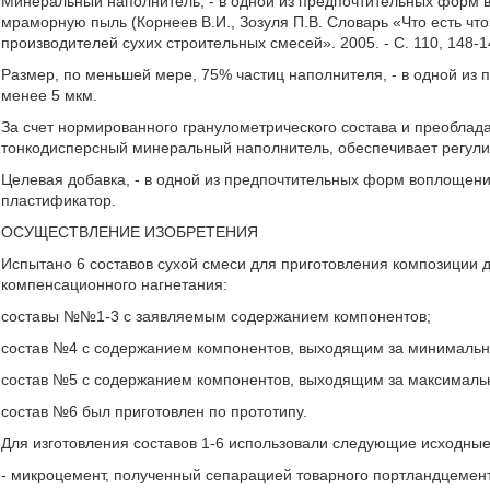
Минеральный наполнитель, - в одной из предпочтительных форм в
мраморную пыль (Корнеев В.И., Зозуля П.В. Словарь «Что есть что
производителей сухих строительных смесей». 2005. - С. 110, 148-
Размер, по меньшей мере, 75% частиц наполнителя, - в одной из
менее 5 мкм.
За счет нормированного гранулометрического состава и преоблад
тонкодисперсный минеральный наполнитель, обеспечивает регули
Целевая добавка, - в одной из предпочтительных форм воплощения
пластификатор.
ОСУЩЕСТВЛЕНИЕ ИЗОБРЕТЕНИЯ
Испытано 6 составов сухой смеси для приготовления композиции 
компенсационного нагнетания:
составы №№1-3 с заявляемым содержанием компонентов;
состав №4 с содержанием компонентов, выходящим за минималь
состав №5 с содержанием компонентов, выходящим за максималь
состав №6 был приготовлен по прототипу.
Для изготовления составов 1-6 использовали следующие исходны
- микроцемент, полученный сепарацией товарного портландцемен