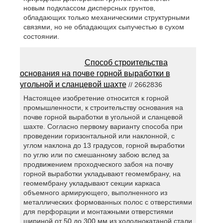
новым подклассом дисперсных грунтов,
обладающих только механическими структурными
связями, но не обладающих сыпучестью в сухом
состоянии.
Способ строительства
основания на почве горной выработки в
угольной и сланцевой шахте
// 2662836
Настоящее изобретение относится к горной
промышленности, к строительству основания на
почве горной выработки в угольной и сланцевой
шахте. Согласно первому варианту способа при
проведении горизонтальной или наклонной, с
углом наклона до 13 градусов, горной выработки
по углю или по смешанному забою вслед за
продвижением проходческого забоя на почву
горной выработки укладывают геомембрану, на
геомембрану укладывают секции каркаса
объемного армирующего, выполненного из
металлических формованных полос с отверстиями
для перфорации и монтажными отверстиями
шириной от 50 до 300 мм из холоднокатаной стали