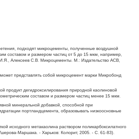
бретения, подходят микроцементы, полученные воздушной
м составом и размером частиц от 5 до 15 мкм, например,
.Я., Алексеев С.В. Микроцементы. М.: Издательство АСВ,
- может представлять собой микроцемент марки Микробонд
ой продукт дегидроксилирования природной каолиновой
ометрическим составом и размером частиц менее 15 мкм.
вной минеральной добавкой, способной при
идратации портландцемента, образовывать низкоосновные
кой исходного метакаолина раствором поликарбоксилатного
ерова-Маршака. - Харьков: Колорит, 2005. - С. 61-83).