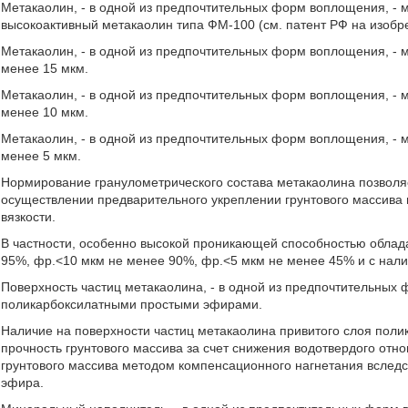
Метакаолин, - в одной из предпочтительных форм воплощения, -
высокоактивный метакаолин типа ФМ-100 (см. патент РФ на изоб
Метакаолин, - в одной из предпочтительных форм воплощения, - 
менее 15 мкм.
Метакаолин, - в одной из предпочтительных форм воплощения, - 
менее 10 мкм.
Метакаолин, - в одной из предпочтительных форм воплощения, - 
менее 5 мкм.
Нормирование гранулометрического состава метакаолина позволя
осуществлении предварительного укреплении грунтового массива
вязкости.
В частности, особенно высокой проникающей способностью облад
95%, фр.<10 мкм не менее 90%, фр.<5 мкм не менее 45% и с нали
Поверхность частиц метакаолина, - в одной из предпочтительных
поликарбоксилатными простыми эфирами.
Наличие на поверхности частиц метакаолина привитого слоя поли
прочность грунтового массива за счет снижения водотвердого от
грунтового массива методом компенсационного нагнетания вслед
эфира.