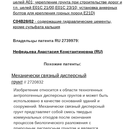
целей A01; укрепление грунта при строительстве дорог и
т.п. целей E01C 21/00,E01C 23/10; установка анкерных
болтов для крепления горных пород E21D)
C04B28/02
- содержащие гидравлические цементы,
кроме сульфата кальция
Владельцы патента RU 2739979:
Нефедьева Анастасия Константиновна (RU)
Похожие патенты:
Механически связный дисперсный
грунт
// 2720832
Изобретение относится к области техногенных
антропогенных дисперсных грунтов и может быть
использовано в качестве оснований зданий и
сооружений. Механически связный дисперсный
грунт представляет собой смесь твердых
коммунальных отходов после окончания
процессов биологического разложения с
природным дисперсным грунтом и является