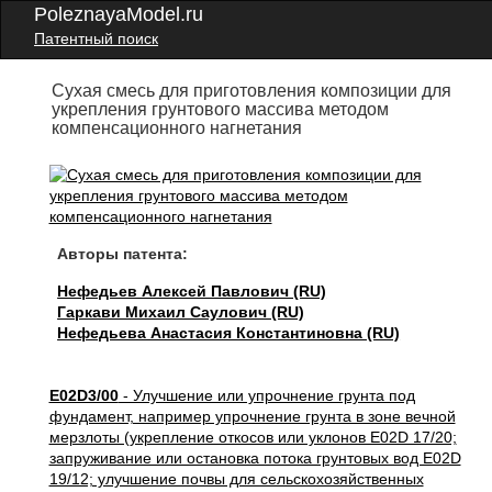
PoleznayaModel.ru
Патентный поиск
Сухая смесь для приготовления композиции для
укрепления грунтового массива методом
компенсационного нагнетания
Авторы патента:
Нефедьев Алексей Павлович (RU)
Гаркави Михаил Саулович (RU)
Нефедьева Анастасия Константиновна (RU)
E02D3/00
- Улучшение или упрочнение грунта под
фундамент, например упрочнение грунта в зоне вечной
мерзлоты (укрепление откосов или уклонов E02D 17/20;
запруживание или остановка потока грунтовых вод E02D
19/12; улучшение почвы для сельскохозяйственных