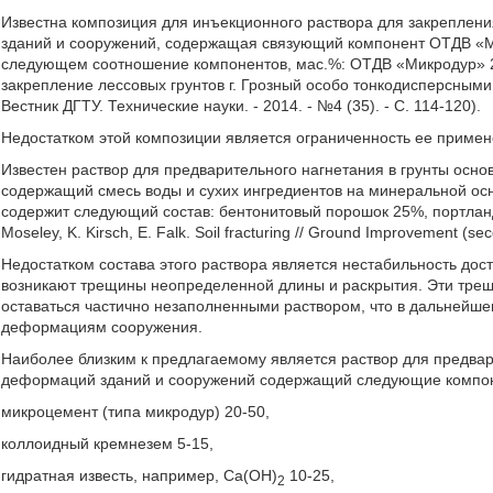
Известна композиция для инъекционного раствора для закреплени
зданий и сооружений, содержащая связующий компонент ОТДВ «М
следующем соотношение компонентов, мас.%: ОТДВ «Микродур» 2
закрепление лессовых грунтов г. Грозный особо тонкодисперсными 
Вестник ДГТУ. Технические науки. - 2014. - №4 (35). - С. 114-120).
Недостатком этой композиции является ограниченность ее примен
Известен раствор для предварительного нагнетания в грунты осн
содержащий смесь воды и сухих ингредиентов на минеральной ос
содержит следующий состав: бентонитовый порошок 25%, портланд
Moseley, K. Kirsch, E. Falk. Soil fracturing // Ground Improvement (se
Недостатком состава этого раствора является нестабильность дост
возникают трещины неопределенной длины и раскрытия. Эти трещ
оставаться частично незаполненными раствором, что в дальнейш
деформациям сооружения.
Наиболее близким к предлагаемому является раствор для предвар
деформаций зданий и сооружений содержащий следующие компон
микроцемент (типа микродур) 20-50,
коллоидный кремнезем 5-15,
гидратная известь, например, Са(ОН)
10-25,
2