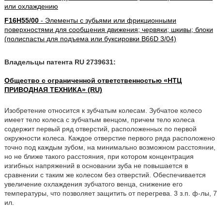
или охлаждению
F16H55/00
- Элементы с зубьями или фрикционными
поверхностями для сообщения движения; червяки; шкивы; блоки
(полиспасты для подъема или буксировки B66D 3/04)
Владельцы патента RU 2739631:
Общество с ограниченной ответственностью «НТЦ
ПРИВОДНАЯ ТЕХНИКА» (RU)
Изобретение относится к зубчатым колесам. Зубчатое колесо
имеет тело колеса с зубчатым венцом, причем тело колеса
содержит первый ряд отверстий, расположенных по первой
окружности колеса. Каждое отверстие первого ряда расположено
точно под каждым зубом, на минимально возможном расстоянии,
но не ближе такого расстояния, при котором концентрация
изгибных напряжений в основании зуба не повышается в
сравнении с таким же колесом без отверстий. Обеспечивается
увеличение охлаждения зубчатого венца, снижение его
температуры, что позволяет защитить от перегрева. 3 з.п. ф-лы, 7
ил.