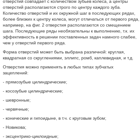
отверстий совпадает с количеством зубьев колеса, а центры
отверстий располагаются строго по центру каждого зуба.
Количество отверстий и их окружной шаг в последующих рядах,
более близких к центру колеса, могут отличаться от первого ряда,
например, на фиг. 2 отверстия располагаются со смещением
шага. Последующие ряды необязательны к выполнению, т.к. их
эффективность в решении поставленных задач намного слабее,
чем у отверстий первого ряда.
Форма отверстий может быть выбрана различной: круглая,
квадратная со скруглениями, эллипс, ромб, каплевидная, и т.д.
Отверстия можно применять в любых типах зубчатых
зацеплений:
- прямозубые цилиндрические;
- косозубые цилиндрические;
- шевронные;
- червячные;
- конические и гипоидыне, в т.ч. с круговым зубом;
- Новикова;
- эксцентрико-циклоидные;