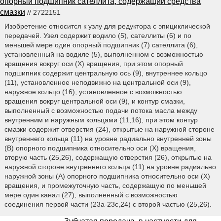
опорный подшипник сателлита, содержащий средства
смазки
// 2722151
Изобретение относится к узлу для редуктора с эпициклической
передачей. Узел содержит водило (5), сателлиты (6) и по
меньшей мере один опорный подшипник (7) сателлита (6),
установленный на водиле (5), выполненном с возможностью
вращения вокруг оси (Х) вращения, при этом опорный
подшипник содержит центральную ось (9), внутреннее кольцо
(11), установленное неподвижно на центральной оси (9),
наружное кольцо (16), установленное с возможностью
вращения вокруг центральной оси (9), и контур смазки,
выполненный с возможностью подачи потока масла между
внутренним и наружным кольцами (11,16), при этом контур
смазки содержит отверстия (24), открытые на наружной стороне
внутреннего кольца (11) на уровне радиально внутренней зоны
(В) опорного подшипника относительно оси (Х) вращения,
вторую часть (25,26), содержащую отверстия (26), открытые на
наружной стороне внутреннего кольца (11) на уровне радиально
наружной зоны (А) опорного подшипника относительно оси (Х)
вращения, и промежуточную часть, содержащую по меньшей
мере один канал (27), выполненный с возможностью
соединения первой части (23а-23с,24) с второй частью (25,26).