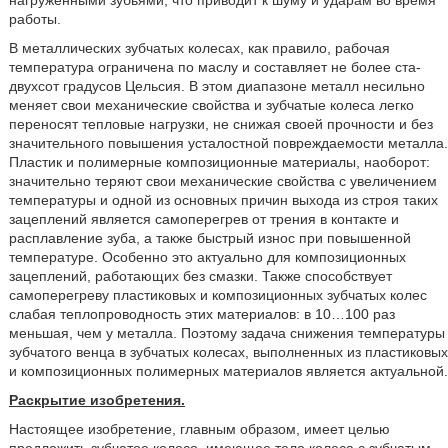
нагруженными зубьями, что приводит к шуму и ударам во время
работы.
В металлических зубчатых колесах, как правило, рабочая
температура ограничена по маслу и составляет не более ста-
двухсот градусов Цельсия. В этом диапазоне металл несильно
меняет свои механические свойства и зубчатые колеса легко
переносят тепловые нагрузки, не снижая своей прочности и без
значительного повышения усталостной повреждаемости металла.
Пластик и полимерные композиционные материалы, наоборот:
значительно теряют свои механические свойства с увеличением
температуры и одной из основных причин выхода из строя таких
зацеплений является самоперегрев от трения в контакте и
расплавление зуба, а также быстрый износ при повышенной
температуре. Особенно это актуально для композиционных
зацеплений, работающих без смазки. Также способствует
самоперегреву пластиковых и композиционных зубчатых колес
слабая теплопроводность этих материалов: в 10…100 раз
меньшая, чем у металла. Поэтому задача снижения температуры
зубчатого венца в зубчатых колесах, выполненных из пластиковых
и композиционных полимерных материалов является актуальной.
Раскрытие изобретения.
Настоящее изобретение, главным образом, имеет целью