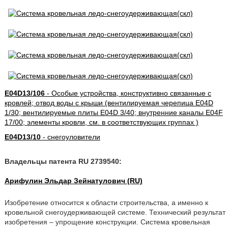
E04D13/106
- Особые устройства, конструктивно связанные с
кровлей; отвод воды с крыши (вентилируемая черепица E04D
1/30; вентилируемые плиты E04D 3/40; внутренние каналы E04F
17/00; элементы кровли, см. в соответствующих группах )
E04D13/10
- снегоуловители
Владельцы патента RU 2739540:
Арифулин Эльдар Зейнатулович (RU)
Изобретение относится к области строительства, а именно к
кровельной снегоудерживающей системе. Технический результат
изобретения – упрощение конструкции. Система кровельная