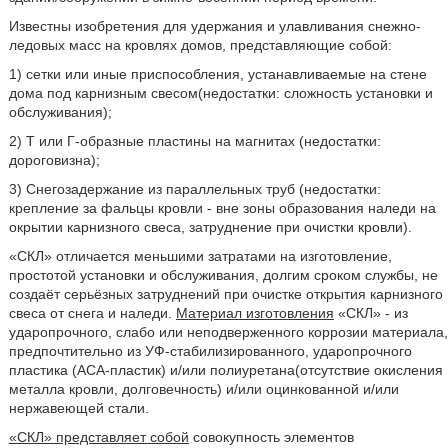
Известны изобретения для удержания и улавливания снежно-
ледовых масс на кровлях домов, представляющие собой:
1) сетки или иные приспособления, устанавливаемые на стене
дома под карнизным свесом(недостатки: сложность установки и
обслуживания);
2) Т или Г-образные пластины на магнитах (недостатки:
дороговизна);
3) Снегозадержание из параллельных труб (недостатки:
крепление за фальцы кровли - вне зоны образования наледи на
окрытии карнизного свеса, затруднение при очистки кровли).
«СКЛ» отличается меньшими затратами на изготовление,
простотой установки и обслуживания, долгим сроком службы, не
создаёт серьёзных затруднений при очистке открытия карнизного
свеса от снега и наледи.
Материал изготовления
«СКЛ» - из
ударопрочного, слабо или неподверженного коррозии материала,
предпочтительно из УФ-стабилизированного, ударопрочного
пластика (АСА-пластик) и/или полиуретана(отсутствие окисления
металла кровли, долговечность) и/или оцинкованной и/или
нержавеющей стали.
«СКЛ» представляет собой
совокупность элементов