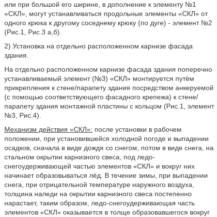
или при большой его ширине, в дополнение к элементу №1
«СКЛ», могут устанавливаться продольные элементы «СКЛ» от
одного крюка к другому соседнему крюку (по дуге) - элемент №2
(Рис.1, Рис.3 а,б).
2) Установка на отдельно расположенном карнизе фасада
здания.
На отдельно расположенном карнизе фасада здания поперечно
устанавливаемый элемент (№3) «СКЛ» монтируется путём
прикрепления к стене/парапету здания посредством анкеруемой
(с помощью соответствующего фасадного крепежа) к стене/
парапету здания монтажной пластины с кольцом (Рис.1, элемент
№3, Рис.4).
Механизм действия «СКЛ»:
после установки в рабочем
положении, при установившейся холодной погоде и выпадении
осадков, сначала в виде дождя со снегом, потом в виде снега, на
стальном окрытии карнизного свеса, под ледо-
снегоудерживающей частью элементов «СКЛ» и вокруг них
начинает образовываться лёд. В течение зимы, при выпадении
снега, при отрицательной температуре наружного воздуха,
толщина наледи на окрытии карнизного свеса постепенно
нарастает, таким образом, ледо-снегоудерживающая часть
элементов «СКЛ» оказывается в толще образовавшегося вокруг