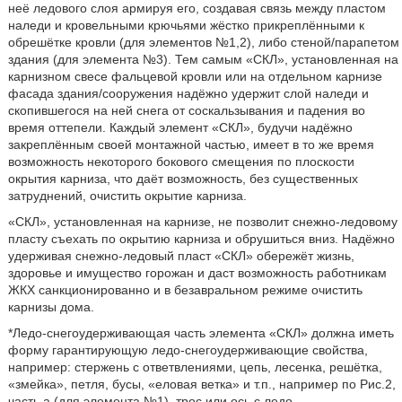
неё ледового слоя армируя его, создавая связь между пластом
наледи и кровельными крючьями жёстко прикреплёнными к
обрешётке кровли (для элементов №1,2), либо стеной/парапетом
здания (для элемента №3). Тем самым «СКЛ», установленная на
карнизном свесе фальцевой кровли или на отдельном карнизе
фасада здания/сооружения надёжно удержит слой наледи и
скопившегося на ней снега от соскальзывания и падения во
время оттепели. Каждый элемент «СКЛ», будучи надёжно
закреплённым своей монтажной частью, имеет в то же время
возможность некоторого бокового смещения по плоскости
окрытия карниза, что даёт возможность, без существенных
затруднений, очистить окрытие карниза.
«СКЛ», установленная на карнизе, не позволит снежно-ледовому
пласту съехать по окрытию карниза и обрушиться вниз. Надёжно
удерживая снежно-ледовый пласт «СКЛ» обережёт жизнь,
здоровье и имущество горожан и даст возможность работникам
ЖКХ санкционированно и в безавральном режиме очистить
карнизы дома.
*Ледо-снегоудерживающая часть элемента «СКЛ» должна иметь
форму гарантирующую ледо-снегоудерживающие свойства,
например: стержень с ответвлениями, цепь, лесенка, решётка,
«змейка», петля, бусы, «еловая ветка» и т.п., например по Рис.2,
часть а (для элемента №1), трос или ось с ледо-