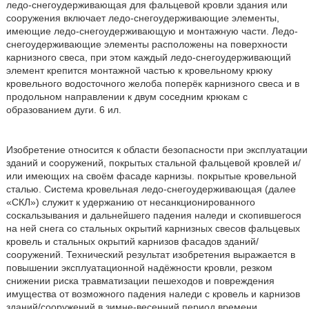
ледо-снегоудерживающая для фальцевой кровли здания или
сооружения включает ледо-снегоудерживающие элементы,
имеющие ледо-снегоудерживающую и монтажную части. Ледо-
снегоудерживающие элементы расположены на поверхности
карнизного свеса, при этом каждый ледо-снегоудерживающий
элемент крепится монтажной частью к кровельному крюку
кровельного водосточного желоба поперёк карнизного свеса и в
продольном направлении к двум соседним крюкам с
образованием дуги. 6 ил.
Изобретение относится к области безопасности при эксплуатации
зданий и сооружений, покрытых стальной фальцевой кровлей и/
или имеющих на своём фасаде карнизы. покрытые кровельной
сталью. Система кровельная ледо-снегоудерживающая (далее
«СКЛ») служит к удержанию от несанкционированного
соскальзывания и дальнейшего падения наледи и скопившегося
на ней снега со стальных окрытий карнизных свесов фальцевых
кровель и стальных окрытий карнизов фасадов зданий/
сооружений. Технический результат изобретения выражается в
повышении эксплуатационной надёжности кровли, резком
снижении риска травматизации пешеходов и повреждения
имущества от возможного падения наледи с кровель и карнизов
зданий/сооружений в зимне-весенний период времени.