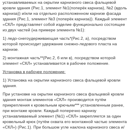
устанавливаемых на окрытии карнизного свеса фальцевой
кровли здания (Рис.1, элемент №1(поперёк карниза), №2 (вдоль
карниза)) и/или на отдельно расположенном карнизе фасада
здания (Рис.1, элемент №3 (поперёк карниза)). Каждый элемент
«СКЛ» представляет собой изделие функционально состоящее
из двух частей (на примере элемента №1):
1) ледо-снегоудерживающая часть*(Рис.2, а), посредством
которой происходит удержание снежно-ледового пласта на
карнизе.
2) монтажная часть**(Рис.2, б или в), посредством которой
элемент «СКЛ» устанавливается в рабочее положение.
Установка в рабочее положение:
1) Установка на окрытии карнизного свеса фальцевой кровли
здания.
При установке на окрытии карнизного свеса фальцевой кровли
здания монтаж элементов «СКЛ» производится путём
прикрепления к кровельным крючьям*** установленным ранее,
при монтаже кровли. Каждый поперечно карнизу
устанавливаемый элемент (№1) «СКЛ» закрепляется за один
кровельный крюк (путём охвата его монтажной частью элемента
«СКЛ») (Рис.1). При большом угле наклона карнизного свеса и/