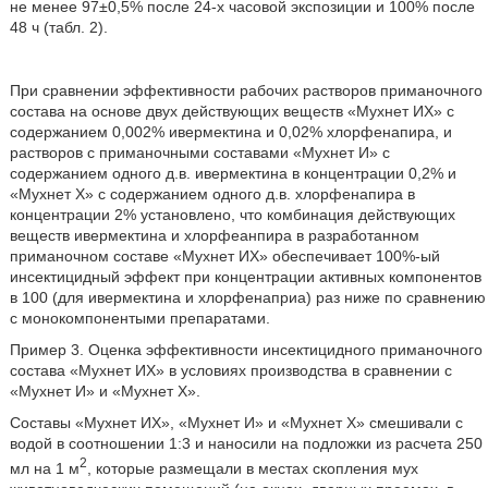
не менее 97±0,5% после 24-х часовой экспозиции и 100% после
48 ч (табл. 2).
При сравнении эффективности рабочих растворов приманочного
состава на основе двух действующих веществ «Мухнет ИХ» с
содержанием 0,002% ивермектина и 0,02% хлорфенапира, и
растворов с приманочными составами «Мухнет И» с
содержанием одного д.в. ивермектина в концентрации 0,2% и
«Мухнет X» с содержанием одного д.в. хлорфенапира в
концентрации 2% установлено, что комбинация действующих
веществ ивермектина и хлорфеанпира в разработанном
приманочном составе «Мухнет ИХ» обеспечивает 100%-ый
инсектицидный эффект при концентрации активных компонентов
в 100 (для ивермектина и хлорфенаприа) раз ниже по сравнению
с монокомпонентыми препаратами.
Пример 3. Оценка эффективности инсектицидного приманочного
состава «Мухнет ИХ» в условиях производства в сравнении с
«Мухнет И» и «Мухнет X».
Составы «Мухнет ИХ», «Мухнет И» и «Мухнет X» смешивали с
водой в соотношении 1:3 и наносили на подложки из расчета 250
2
мл на 1 м
, которые размещали в местах скопления мух