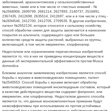
заболеваний, арахноэнтомозов у сельскохозяйственных
животных, также или в том числе от глистных инвазий - №
№2568906, 2699799, 2681214, 2627893, 2140737, 2516891,
2367435, 2412698, 2635514, 2412697, или и в том числе у птиц -
№2694546, 2412700, 2412705, 2709535. В другом изобретении,
патент №2652134, которое относится к сельскому хозяйству,
способ обработки семян для защиты заключается в нанесении
покрытия из альгината, содержащего одно или большее
количество средств защиты растений, выбранных из группы,
включающей, в том числе ивермектин, хлорфенапир.
Недостатком или ограничением перечисленных изобретений
является то, что в них не приведены концентрации веществ и
данные об экспериментальной эффективности против Musca
domestica.
Близким аналогом заявляемому изобретению является способ
борьбы с мухами в животноводческих помещениях, патент
№2540553. Способ борьбы с мухами включает обработку
животноводческих помещений инсектицидным составом, который
в качестве действующего вещества содержит фипронил, или
ивермектин, или хлорфенапир. Недостатком данного способа
является то, что данные монокомпонентные приманки будут
низкоэффективны при использовании их против устойчивых
популяций мух к одному из приведенных действующих веществ.