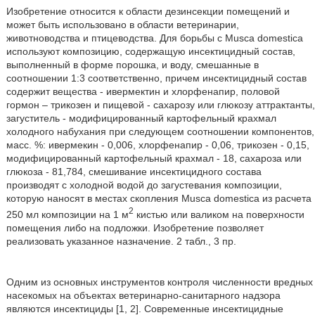
Изобретение относится к области дезинсекции помещений и
может быть использовано в области ветеринарии,
животноводства и птицеводства. Для борьбы с Musca domestica
используют композицию, содержащую инсектицидный состав,
выполненный в форме порошка, и воду, смешанные в
соотношении 1:3 соответственно, причем инсектицидный состав
содержит вещества - ивермектин и хлорфенапир, половой
гормон – трикозен и пищевой - сахарозу или глюкозу аттрактанты,
загуститель - модифицированный картофельный крахмал
холодного набухания при следующем соотношении компонентов,
масс. %: ивермекин - 0,006, хлорфенапир - 0,06, трикозен - 0,15,
модифицированный картофельный крахмал - 18, сахароза или
глюкоза - 81,784, смешивание инсектицидного состава
производят с холодной водой до загустевания композиции,
которую наносят в местах скопления Musca domestica из расчета
2
250 мл композиции на 1 м
кистью или валиком на поверхности
помещения либо на подложки. Изобретение позволяет
реализовать указанное назначение. 2 табл., 3 пр.
Одним из основных инструментов контроля численности вредных
насекомых на объектах ветеринарно-санитарного надзора
являются инсектициды [1, 2]. Современные инсектицидные