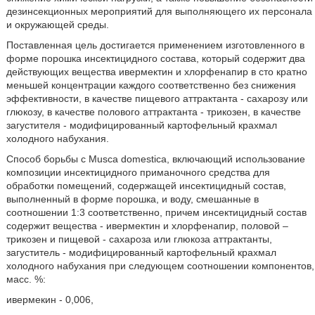
дезинсекционных мероприятий для выполняющего их персонала
и окружающей среды.
Поставленная цель достигается применением изготовленного в
форме порошка инсектицидного состава, который содержит два
действующих вещества ивермектин и хлорфенапир в сто кратно
меньшей концентрации каждого соответственно без снижения
эффективности, в качестве пищевого аттрактанта - сахарозу или
глюкозу, в качестве полового аттрактанта - трикозен, в качестве
загустителя - модифицированный картофельный крахмал
холодного набухания.
Способ борьбы с Musca domestica, включающий использование
композиции инсектицидного приманочного средства для
обработки помещений, содержащей инсектицидный состав,
выполненный в форме порошка, и воду, смешанные в
соотношении 1:3 соответственно, причем инсектицидный состав
содержит вещества - ивермектин и хлорфенапир, половой –
трикозен и пищевой - сахароза или глюкоза аттрактанты,
загуститель - модифицированный картофельный крахмал
холодного набухания при следующем соотношении компонентов,
масс. %:
ивермекин - 0,006,