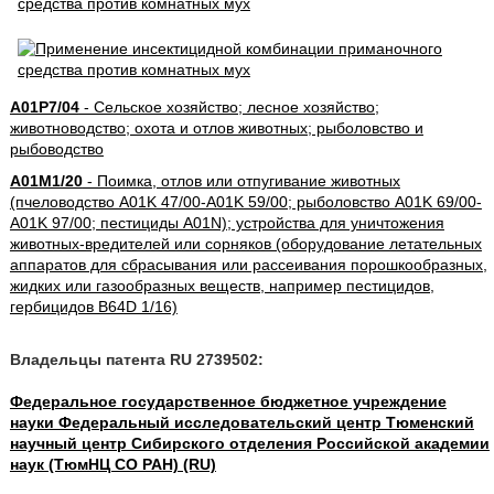
A01P7/04
- Сельское хозяйство; лесное хозяйство;
животноводство; охота и отлов животных; рыболовство и
рыбоводство
A01M1/20
- Поимка, отлов или отпугивание животных
(пчеловодство A01K 47/00-A01K 59/00; рыболовство A01K 69/00-
A01K 97/00; пестициды A01N); устройства для уничтожения
животных-вредителей или сорняков (оборудование летательных
аппаратов для сбрасывания или рассеивания порошкообразных,
жидких или газообразных веществ, например пестицидов,
гербицидов B64D 1/16)
Владельцы патента RU 2739502:
Федеральное государственное бюджетное учреждение
науки Федеральный исследовательский центр Тюменский
научный центр Сибирского отделения Российской академии
наук (ТюмНЦ СО РАН) (RU)