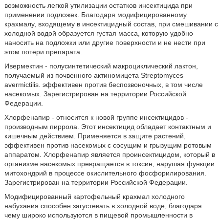
возможность легкой утилизации остатков инсектицида при
применении подложек. Благодаря модифицированному
крахмалу, входящему в инсектицидный состав, при смешивании с
холодной водой образуется густая масса, которую удобно
наносить на подложки или другие поверхности и не нести при
этом потери препарата.
Ивермектин - полусинтетический макроциклический лактон,
получаемый из почвенного актиномицета Streptomyces
avermictilis. эффективен против беспозвоночных, в том числе
насекомых. Зарегистрирован на территории Российской
Федерации.
Хлорфенапир - относится к новой группе инсектицидов -
производным пиррола. Этот инсектицид обладает контактным и
кишечным действием. Применяется в защите растений,
эффективен против насекомых с сосущим и грызущим ротовым
аппаратом. Хлорфенапир является проинсектицидом, который в
организме насекомых превращается в токсин, нарушая функции
митохондрий в процессе окислительного фосфорилирования.
Зарегистрирован на территории Российской Федерации.
Модифицированный картофельный крахмал холодного
набухания способен загустевать в холодной воде, благодаря
чему широко используются в пищевой промышленности в