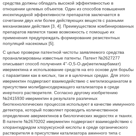
средства должны обладать высокой эффективностью в
отношении целевых объектов. Один из способов повышения
инсектицидной эффективности препаратов заключается в
сочетании двух или более действующих веществ с разными
механизмами действия [3, 4]. Преимуществом комбинированных
препаратов является также возможность с помощью их
применения предупреждать формирование резистентных
популяций насекомых [5].
С целью проверки патентной чистоты заявляемого средства
проанализированы известные патенты. Патент №2627277
описывает способ получения 4''-O,5-O-ди(метилкарбамат)
ивермектина и использование средств на его основе для борьбы
с паразитами как в кислых, так и в щелочных средах. Для этого
ивермектин подвергают взаимодействию с метилизоцианатом в
присутствии молибденсодержащего катализатора в среде
инертного растворителя. Согласно другому изобретению
№2415930 ивермектин в результате различных
биотехнологических процессов используют в качестве иммунного
детектора, который позволяет проводить количественное
определение авермектинов в биологических жидкостях и тканях.
В патенте №2670202 ивермектин подвергают взаимодействию с
хлорангидридом хлоруксусной кислоты в среде органического
растворителя в присутствии катализатора аминного типа с