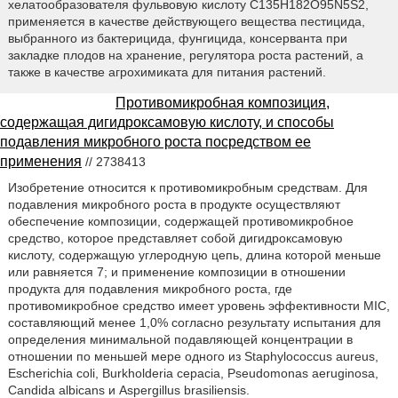
хелатообразователя фульвовую кислоту C135H182O95N5S2,
применяется в качестве действующего вещества пестицида,
выбранного из бактерицида, фунгицида, консерванта при
закладке плодов на хранение, регулятора роста растений, а
также в качестве агрохимиката для питания растений.
Противомикробная композиция,
содержащая дигидроксамовую кислоту, и способы
подавления микробного роста посредством ее
применения
// 2738413
Изобретение относится к противомикробным средствам. Для
подавления микробного роста в продукте осуществляют
обеспечение композиции, содержащей противомикробное
средство, которое представляет собой дигидроксамовую
кислоту, содержащую углеродную цепь, длина которой меньше
или равняется 7; и применение композиции в отношении
продукта для подавления микробного роста, где
противомикробное средство имеет уровень эффективности MIC,
составляющий менее 1,0% согласно результату испытания для
определения минимальной подавляющей концентрации в
отношении по меньшей мере одного из Staphylococcus aureus,
Escherichia coli, Burkholderia cepacia, Pseudomonas aeruginosa,
Candida albicans и Aspergillus brasiliensis.