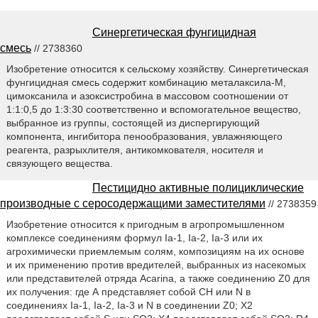
Синергетическая фунгицидная
смесь
// 2738360
Изобретение относится к сельскому хозяйству. Синергетическая
фунгицидная смесь содержит комбинацию металаксила-М,
цимоксанила и азоксистробина в массовом соотношении от
1:1:0,5 до 1:3:30 соответственно и вспомогательное вещество,
выбранное из группы, состоящей из диспергирующий
компонента, ингибитора пенообразования, увлажняющего
реагента, разрыхлителя, антикомкователя, носителя и
связующего вещества.
Пестицидно активные полициклические
производные с серосодержащими заместителями
// 2738359
Изобретение относится к пригодным в агропромышленном
комплексе соединениям формул Ia-1, Ia-2, Ia-3 или их
агрохимически приемлемым солям, композициям на их основе
и их применению против вредителей, выбранных из насекомых
или представителей отряда Acarina, а также соединению Z0 для
их получения: где А представляет собой СН или N в
соединениях Ia-1, Ia-2, Ia-3 и N в соединении Z0; Х2