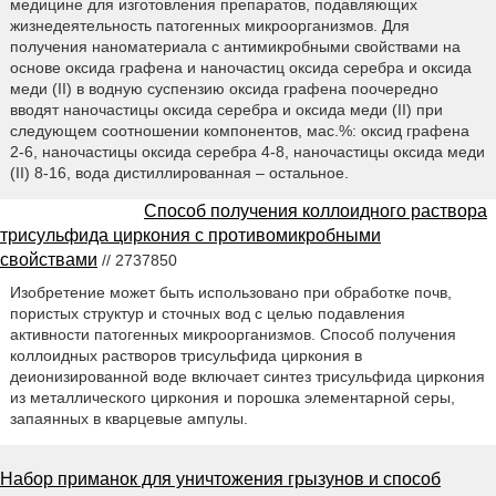
медицине для изготовления препаратов, подавляющих
жизнедеятельность патогенных микроорганизмов. Для
получения наноматериала с антимикробными свойствами на
основе оксида графена и наночастиц оксида серебра и оксида
меди (II) в водную суспензию оксида графена поочередно
вводят наночастицы оксида серебра и оксида меди (II) при
следующем соотношении компонентов, мас.%: оксид графена
2-6, наночастицы оксида серебра 4-8, наночастицы оксида меди
(II) 8-16, вода дистиллированная – остальное.
Способ получения коллоидного раствора
трисульфида циркония с противомикробными
свойствами
// 2737850
Изобретение может быть использовано при обработке почв,
пористых структур и сточных вод с целью подавления
активности патогенных микроорганизмов. Способ получения
коллоидных растворов трисульфида циркония в
деионизированной воде включает синтез трисульфида циркония
из металлического циркония и порошка элементарной серы,
запаянных в кварцевые ампулы.
Набор приманок для уничтожения грызунов и способ