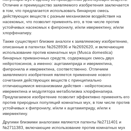
Отличие и преимущество заявляемого изобретения заключается
в том, что предлагается использовать бинарную смесь
действующих веществ с разным механизмом воздействия на
насекомых, что позволит применять его, в том числе против
устойчивых насекомых к фипронилу, и/или ивермектину, и/или
хлорфенапиру.
Также существуют близкие аналоги к заявляемому изобретению,
описанные в патентах №2628936 и №2692620, и включающие
использование против комнатных мух (Musca domestica)
бинарных приманочных средств, содержащих смесь двух
нейротоксинов, а именно: ацетамиприда и ивермектина,
фипронила и ивермектина, соответственно. Отличием
заявляемого изобретения является применение нового
сочетания действующих веществ с принципиально
отличающимися механизмами действия - нейротоксина
ивермектина и модулятора метаболизма хлорфенапира.
Предлагаемое изобретение позволит эффективно применять его
против природных популяций комнатных мух, в том числе против
устойчивых к фипронилу, и/или к ацетамиприду, и/или к
ивермектину.
Другими близкими аналогами являются патенты №2711401 и
№2711383, включающие использование против комнатных мух