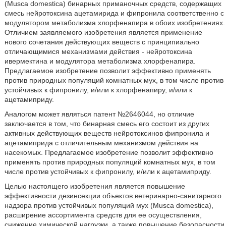
(Musca domestica) бинарных приманочных средств, содержащих
смесь нейротоксина ацетамирида и фипронила соответственно с
модулятором метаболизма хлорфенапира в обоих изобретениях.
Отличием заявляемого изобретения является применение
нового сочетания действующих веществ с принципиально
отличающимися механизмами действия - нейротоксина
ивермектина и модулятора метаболизма хлорфенапира.
Предлагаемое изобретение позволит эффективно применять
против природных популяций комнатных мух, в том числе против
устойчивых к фипронилу, и/или к хлорфенапиру, и/или к
ацетамиприду.
Аналогом может являться патент №2646044, но отличие
заключается в том, что бинарная смесь его состоит из других
активных действующих веществ нейротоксинов фипронила и
ацетамиприда с отличительным механизмом действия на
насекомых. Предлагаемое изобретение позволит эффективно
применять против природных популяций комнатных мух, в том
числе против устойчивых к фипронилу, и/или к ацетамиприду.
Целью настоящего изобретения является повышение
эффективности дезинсекции объектов ветеринарно-санитарного
надзора против устойчивых популяций мух (Musca domestica),
расширение ассортимента средств для ее осуществления,
снижение химической нагрузки, а также повышение безопасности