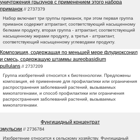
уничтожения грызунов с применением этого набора
приманок
// 2737379
Набор включает три группы приманок, при этом первая группа
приманок содержит аттрактант, соответствующий насыщенному
белками продукту, вторая группа - аттрактант, соответствующий
насыщенному жирами продукту, а третья - аттрактант,
соответствующий насыщенному углеводами продукту.
Композиция, содержащая по меньшей мере флудиоксонил
и смесь, содержащую штаммы aureobasidium
pullulans
// 2737209
Группа изобретений относится к биотехнологии. Предложены
композиция, её применение для профилактики или ограничения
распространения заболеваний растений, вызываемых
микопатогенами, и способ профилактики или ограничения
распространения заболеваний растений, вызываемых
микопатогенами.
Фунгицидный концентрат
эмульсии
// 2736784
Изобретение относится к сельскому хозяйству. Фунгицидный