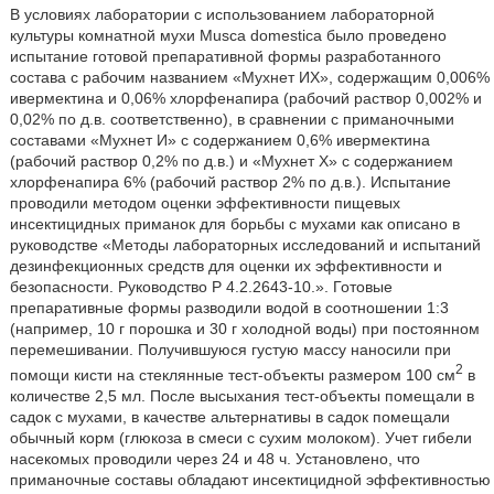
В условиях лаборатории с использованием лабораторной
культуры комнатной мухи Musca domestica было проведено
испытание готовой препаративной формы разработанного
состава с рабочим названием «Мухнет ИХ», содержащим 0,006%
ивермектина и 0,06% хлорфенапира (рабочий раствор 0,002% и
0,02% по д.в. соответственно), в сравнении с приманочными
составами «Мухнет И» с содержанием 0,6% ивермектина
(рабочий раствор 0,2% по д.в.) и «Мухнет X» с содержанием
хлорфенапира 6% (рабочий раствор 2% по д.в.). Испытание
проводили методом оценки эффективности пищевых
инсектицидных приманок для борьбы с мухами как описано в
руководстве «Методы лабораторных исследований и испытаний
дезинфекционных средств для оценки их эффективности и
безопасности. Руководство Р 4.2.2643-10.». Готовые
препаративные формы разводили водой в соотношении 1:3
(например, 10 г порошка и 30 г холодной воды) при постоянном
перемешивании. Получившуюся густую массу наносили при
2
помощи кисти на стеклянные тест-объекты размером 100 см
в
количестве 2,5 мл. После высыхания тест-объекты помещали в
садок с мухами, в качестве альтернативы в садок помещали
обычный корм (глюкоза в смеси с сухим молоком). Учет гибели
насекомых проводили через 24 и 48 ч. Установлено, что
приманочные составы обладают инсектицидной эффективностью