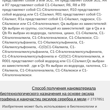
представляет собой S или SO2; Х4 представляет собой SO2; R4
и R7 представляют собой С1-С4алкил; R6, R8 и R9
представляют собой С1-С4галогеналкил; R10 представляет
собой водород или С1-С2алкил; R01 представляет собой С1-
С4алкил; R1a представляет собой С1-С4алкил, гидрокси, С1-
С4алкокси или С1-С4галогеналкил; Qa выбран из заместителей:
Qb выбран из группы, состоящей из заместителей: где в Qa и в
Qb Rx выбран из водорода, галогена, циано, С1-С4алкила, С1-
С4галогеналкила, С1-С4галогеналкокси, С1-С4алкокси, С1-
С4алкилсульфанила, C1-С4алкилсульфинила, С1-
С4алкилсульфонила, -С(O)С1-С4алкила, C1-
С4галогеналкилсульфанила, С1-С4галогеналкилсульфинила,
C1-С4галогеналкилсульфонила и -С(O)С1-С4галогеналкила, и
R001 представляет собой водород или С1-С2алкил;Qc выбран
из заместителей: ,где в Qc Rx выбран из водорода, галогена, С1-
С4алкила, C1-С4галогеналкила, С1-С4алкокси и С1-
С4галогеналкокси.
Способ получения наноматериала
биотехнологического назначения на основе оксида
графена и наночастиц оксидов серебра и меди
// 2737851
Изобретение может быть использовано в биотехнологии и