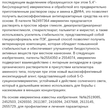
последующим выделением образующегося при этом 5,4''-
бис(хлорацетил) ивермектина и обработкой его предварительно
приготовленным раствором серы и амина в ДМФА, это позволяет
получить высокоэффективные антипаразитарные средства на его
основе. В патенте №2497364 ивермектин предлагается
растворять в простом эфире гликоля, дикаприлат/дикапринат
пропиленгликоля, стеарилстеарат, пальмитат и миристат, а также
использовать усилитель стабильности, представляющий собой
глицеролформаль или ПЭГ, данный способ позволяет получить
ветеринарную композицию, которая обладает повышенной
стабильностью и обеспечивает улучшенную биодоступность
активных веществ при местном нанесении. В следующих
изобретениях, патенты №2554350 и 2554074, ивермектин
подвергают взаимодействию с янтарным ангидридом в среде
органического растворителя в присутствии катализатора
аминного типа, получая при этом новый высокоэффективный
инсектицидный агент, представляющий собой 5-O-
сукциноиливермектин, устойчивый к действию солнечного света,
который в дальнейшем можно использовать для борьбы с
насекомыми в меньших концентрациях.
На основе ивермектина известны изобретения: №№2519085,
2452503, 2426550, 2611387, 2416094, 2437668, 2613145,
2655729, для профилактики и лечения паразитарных