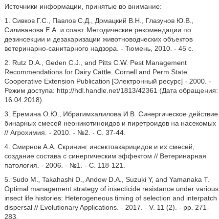
Источники информации, принятые во внимание:
1. Сивков Г.С., Павлов С.Д., Домацкий В.Н., Глазунов Ю.В.,
Силиванова Е.А. и соавт. Методические рекомендации по
дезинсекции и дезакаризации животноводческих объектов
ветеринарно-санитарного надзора. - Тюмень, 2010. - 45 с.
2. Rutz D.A., Geden C.J., and Pitts С.W. Pest Management
Recommendations for Dairy Cattle. Cornell and Perm State
Cooperative Extension Publication [Электронный ресурс] - 2000. -
Режим доступа: http://hdl.handle.net/1813/42361 (Дата обращения:
16.04.2018).
3. Еремина О.Ю., Ибрагимхалилова И.В. Синергическое действие
бинарных смесей неоникотиноидов и пиретроидов на насекомых
// Агрохимия. - 2010. - №2. - С. 37-44.
4. Смирнов А.А. Скрининг инсектоакарицидов и их смесей,
создание состава с синергическим эффектом // Ветеринарная
патология. - 2006. - №1. - С. 118-121.
5. Sudo М., Takahashi D., Andow D.A., Suzuki Y, and Yamanaka T.
Optimal management strategy of insecticide resistance under various
insect life histories: Heterogeneous timing of selection and interpatch
dispersal // Evolutionary Applications. - 2017. - V. 11 (2). - pp. 271-
283.