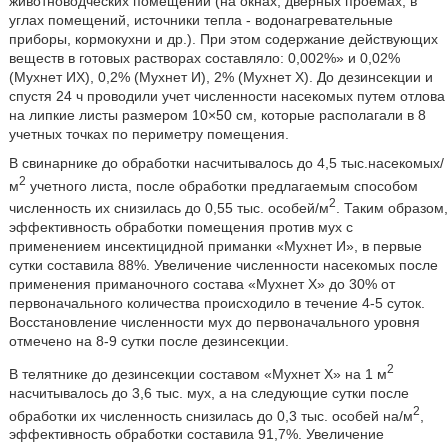
животноводческих помещений (на окнах, дверных проемах, в
углах помещений, источники тепла - водонагревательные
приборы, кормокухни и др.). При этом содержание действующих
веществ в готовых растворах составляло: 0,002%» и 0,02%
(Мухнет ИХ), 0,2% (Мухнет И), 2% (Мухнет X). До дезинсекции и
спустя 24 ч проводили учет численности насекомых путем отлова
на липкие листы размером 10×50 см, которые располагали в 8
учетных точках по периметру помещения.
В свинарнике до обработки насчитывалось до 4,5 тыс.насекомых/
2
м
учетного листа, после обработки предлагаемым способом
2
численность их снизилась до 0,55 тыс. особей/м
. Таким образом,
эффективность обработки помещения против мух с
применением инсектицидной приманки «Мухнет И», в первые
сутки составила 88%. Увеличение численности насекомых после
применения приманочного состава «Мухнет X» до 30% от
первоначального количества происходило в течение 4-5 суток.
Восстановление численности мух до первоначального уровня
отмечено на 8-9 сутки после дезинсекции.
2
В телятнике до дезинсекции составом «Мухнет X» на 1 м
насчитывалось до 3,6 тыс. мух, а на следующие сутки после
2
обработки их численность снизилась до 0,3 тыс. особей на/м
,
эффективность обработки составила 91,7%. Увеличение