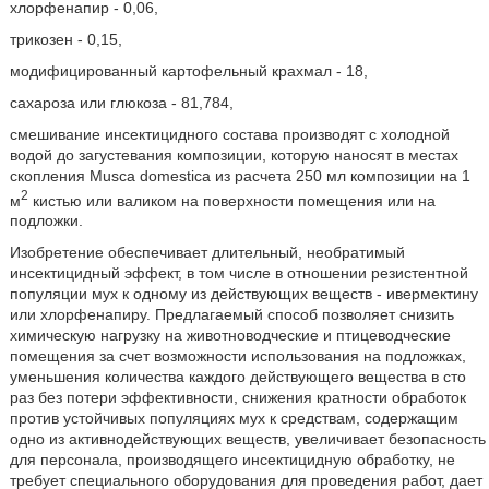
хлорфенапир - 0,06,
трикозен - 0,15,
модифицированный картофельный крахмал - 18,
сахароза или глюкоза - 81,784,
смешивание инсектицидного состава производят с холодной
водой до загустевания композиции, которую наносят в местах
скопления Musca domestica из расчета 250 мл композиции на 1
2
м
кистью или валиком на поверхности помещения или на
подложки.
Изобретение обеспечивает длительный, необратимый
инсектицидный эффект, в том числе в отношении резистентной
популяции мух к одному из действующих веществ - ивермектину
или хлорфенапиру. Предлагаемый способ позволяет снизить
химическую нагрузку на животноводческие и птицеводческие
помещения за счет возможности использования на подложках,
уменьшения количества каждого действующего вещества в сто
раз без потери эффективности, снижения кратности обработок
против устойчивых популяциях мух к средствам, содержащим
одно из активнодействующих веществ, увеличивает безопасность
для персонала, производящего инсектицидную обработку, не
требует специального оборудования для проведения работ, дает