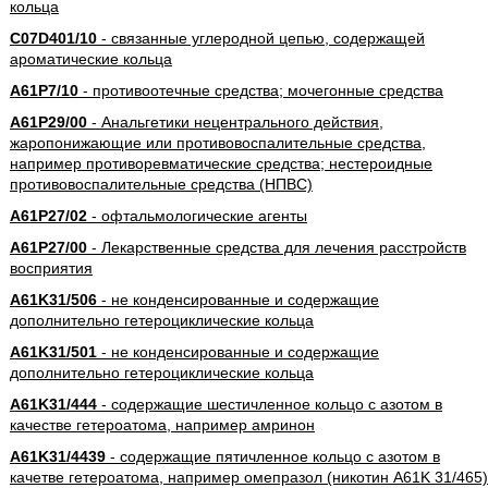
кольца
C07D401/10
- связанные углеродной цепью, содержащей
ароматические кольца
A61P7/10
- противоотечные средства; мочегонные средства
A61P29/00
- Анальгетики нецентрального действия,
жаропонижающие или противовоспалительные средства,
например противоревматические средства; нестероидные
противовоспалительные средства (НПВС)
A61P27/02
- офтальмологические агенты
A61P27/00
- Лекарственные средства для лечения расстройств
восприятия
A61K31/506
- не конденсированные и содержащие
дополнительно гетероциклические кольца
A61K31/501
- не конденсированные и содержащие
дополнительно гетероциклические кольца
A61K31/444
- содержащие шестичленное кольцо с азотом в
качестве гетероатома, например амринон
A61K31/4439
- содержащие пятичленное кольцо с азотом в
качетве гетероатома, например омепразол (никотин A61K 31/465)