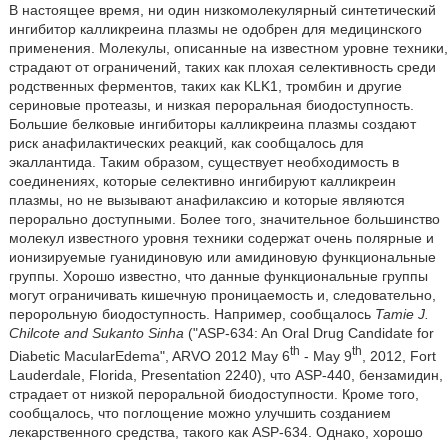
В настоящее время, ни один низкомолекулярный синтетический
ингибитор калликреина плазмы не одобрен для медицинского
применения. Молекулы, описанные на известном уровне техники,
страдают от ограничений, таких как плохая селективность среди
родственных ферментов, таких как KLK1, тромбин и другие
сериновые протеазы, и низкая пероральная биодоступность.
Большие белковые ингибиторы калликреина плазмы создают
риск анафилактических реакций, как сообщалось для
экаллантида. Таким образом, существует необходимость в
соединениях, которые селективно ингибируют калликреин
плазмы, но не вызывают анафилаксию и которые являются
перорально доступными. Более того, значительное большинство
молекул известного уровня техники содержат очень полярные и
ионизируемые гуанидиновую или амидиновую функциональные
группы. Хорошо известно, что данные функциональные группы
могут ограничивать кишечную проницаемость и, следовательно,
перорольную биодоступность. Например, сообщалось
Tamie J.
Chilcote and Sukanto Sinha
(ʺASP-634: An Oral Drug Candidate for
th
th
Diabetic MacularEdemaʺ, ARVO 2012 May 6
- May 9
, 2012, Fort
Lauderdale, Florida, Presentation 2240), что ASP-440, бензамидин,
страдает от низкой пероральной биодоступности. Кроме того,
сообщалось, что поглощение можно улучшить созданием
лекарственного средства, такого как ASP-634. Однако, хорошо