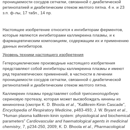
проницаемости сосудов сетчатки, связанной с диабетической
ретинопатией и диабетическим отеком желтого пятна. 4 н. и 23
з.п. ф-лы, 17 табл., 14 пр.
Настоящее изобретение относится к ингибиторам ферментов,
которые являются ингибиторами калликреина плазмы, и к
фармацевтическим композициям, содержащим их и применению
данных ингибиторов.
Уровень техники настоящего изобретения
Гетероциклические производные настоящего изобретения
представляют собой ингибиторы калликреина плазмы и имеют
ряд терапевтических применений, в частности в лечении
проницаемости сосудов сетчатки, связанной с диабетической
ретинопатией и диабетическим отеком желтого пятна.
Калликреин плазмы представляет собой трипсиноподобную
сериновую протеазу, которая может высвобождать кинины из
кининогена (смотри K. D. Bhoola
et al
., "Kallikrein-Kinin Cascade",
Encyclopedia of Respiratory Medicine
, p483-493; J. W. Bryant
et al
.,
"Human plasma kallikrein-kinin system: physiological and biochemical
parameters"
Cardiovascular and haematological agents in medicinal
chemistry
, 7, p234-250, 2009; K. D. Bhoola
et al
.,
Pharmacological