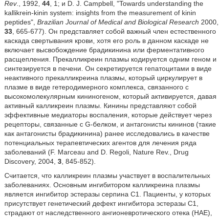
Rev
., 1992,
44
, 1; и D. J. Campbell, "Towards understanding the
kallikrein-kinin system: insights from the measurement of kinin
peptides",
Brazilian Journal of Medical and Biological Research
2000,
33
, 665-677). Он представляет собой важный член естественного
каскада свертывания крови, хотя его роль в данном каскаде не
включает высвобождение брадикинина или ферментативного
расщепления. Прекалликреин плазмы кодируется одним геном и
синтезируется в печени. Он секретируется гепатоцитами в виде
неактивного прекалликреина плазмы, который циркулирует в
плазме в виде гетеродимерного комплекса, связанного с
высокомолекулярным кининогеном, который активируется, давая
активный калликреин плазмы. Кинины представляют собой
эффективные медиаторы воспаления, которые действует через
рецепторы, связанные с G-белком, и антагонисты кининов (такие
как антагонисты брадикинина) ранее исследовались в качестве
потенциальных терапевтических агентов для лечения ряда
заболеваний (F. Marceau and D. Regoli, Nature Rev., Drug
Discovery, 2004,
3
, 845-852).
Считается, что калликреин плазмы участвует в воспалительных
заболеваниях. Основным ингибитором калликреина плазмы
является ингибитор эстеразы серпина C1. Пациенты, у которых
присутствует генетический дефект ингибитора эстеразы C1,
страдают от наследственного ангионевротического отека (HAE),