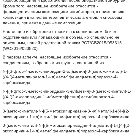
кровообращения и кровотечения после оперативной хирургии.
Кроме того, настоящее изобретение относится к
фармацевтическим композициям ингибиторов, к применению
композиций в качестве терапевтических агентов, и способам
лечения, применяя данные композиции.
Настоящее изобретение относится к соединениям, близко
родственным или попадающим в объем, но специально не
описанным, нашей родственной заявки PCT/GB2015/053615
(WO2016/083820).
В первом аспекте, настоящее изобретение относится к
соединениям, выбранным из группы, состоящей из:
N-[(3-фтор-4-метоксипиридин-2-ил)метил]-3-(метоксиметил)-1-
({4-[(4-метилпиразол-1-ил)метил]фенил}метил)пиразол-4-
карбоксамида;
N-[(4-фтор-5-метоксипиридазин-3-ил)метил]-3-(метоксиметил)-1-
({4-[(2-оксопиридин-1-ил)метил]фенил}метил)пиразол-4-
карбоксамида;
3-(метоксиметил)-N-[(5-метоксипиридазин-3-ил)метил]-1-({4-[(2-
оксопиридин-1-ил)метил]фенил}метил)пиразол-4-карбоксамида;
3-(метоксиметил)-N-[(6-метоксипиримидин-4-ил)метил]-1-({4-[(2-
оксопиридин-1-ил)метил]фенил}метил)пиразол-4-карбоксамида;