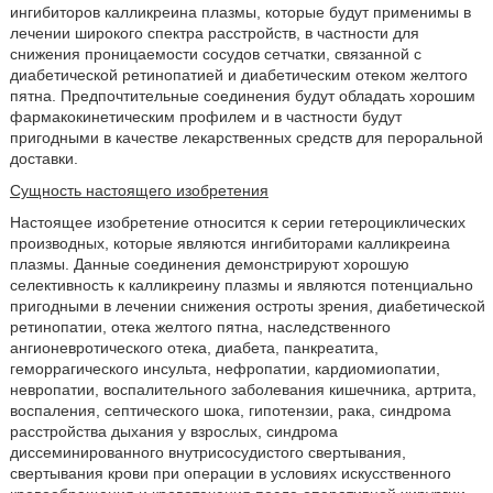
ингибиторов калликреина плазмы, которые будут применимы в
лечении широкого спектра расстройств, в частности для
снижения проницаемости сосудов сетчатки, связанной с
диабетической ретинопатией и диабетическим отеком желтого
пятна. Предпочтительные соединения будут обладать хорошим
фармакокинетическим профилем и в частности будут
пригодными в качестве лекарственных средств для пероральной
доставки.
Сущность настоящего изобретения
Настоящее изобретение относится к серии гетероциклических
производных, которые являются ингибиторами калликреина
плазмы. Данные соединения демонстрируют хорошую
селективность к калликреину плазмы и являются потенциально
пригодными в лечении снижения остроты зрения, диабетической
ретинопатии, отека желтого пятна, наследственного
ангионевротического отека, диабета, панкреатита,
геморрагического инсульта, нефропатии, кардиомиопатии,
невропатии, воспалительного заболевания кишечника, артрита,
воспаления, септического шока, гипотензии, рака, синдрома
расстройства дыхания у взрослых, синдрома
диссеминированного внутрисосудистого свертывания,
свертывания крови при операции в условиях искусственного