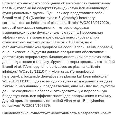
Есть только несколько сообщений об ингибиторах калликреина
плазмы, которые не содержат гуанидиновую или амидиновую
функциональные группы. Один пример представляет собой
Brandl
et al
. (ʺN-((6-amino-pyridin-3-yl)methyl)-heteroaryl-
carboxamides as inhibitors of plasma kallikreinʺ WO2012/017020),
который описывает соединения, которые содержат
аминопиридиновую функциональную группу. Пероральная
эффективность в модели крыс продемонстрирована при
относительно высоких дозах 30 мг/кг и 100 мг/кг, но о
фармакокинетическом профиле не сообщалось. Таким образом,
еще неизвестно, будут ли данные соединения обеспечивать
достаточную пероральную биодоступность или эффективность
для продвижения в клинику. Другие примеры представляют собой
Brandl
et al
. (ʺAminopyridine derivatives as plasma kallikrein
inhibitorsʺ WO2013/111107) и Flohr
et al
. (ʺ5-membered
heteroarylcarboxamide derivatives as plasma kallikrein inhibitorsʺ
WO2013/111108). Однако ни один из данных документов не дает
любых
in vivo
данных и, следовательно, еще неизвестно, будут ли
данные соединения обеспечивать достаточную пероральную
биодоступность или эффективность для продвижения в клинику.
Другой пример представляет собой Allan
et al
. ʺBenzylamine
derivativesʺ WO2014/108679.
Следовательно, существует необходимость в разработке новых