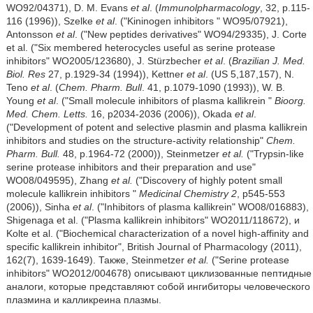
WO92/04371), D. M. Evans
et al
. (
Immunolpharmacology
, 32, p.115-
116 (1996)), Szelke
et al
. ("Kininogen inhibitors " WO95/07921),
Antonsson
et al
. ("New peptides derivatives" WO94/29335), J. Corte
et al. (ʺSix membered heterocycles useful as serine protease
inhibitorsʺ WO2005/123680), J. Stürzbecher
et al
. (
Brazilian J. Med.
Biol. Res
27, p.1929-34 (1994)), Kettner
et al
. (US 5,187,157), N.
Teno
et al
. (
Chem. Pharm. Bull
. 41, p.1079-1090 (1993)), W. B.
Young
et al
. ("Small molecule inhibitors of plasma kallikrein "
Bioorg.
Med. Chem. Letts.
16, p2034-2036 (2006)), Okada
et al
.
("Development of potent and selective plasmin and plasma kallikrein
inhibitors and studies on the structure-activity relationship"
Chem.
Pharm. Bull.
48, p.1964-72 (2000)), Steinmetzer
et al.
("Trypsin-like
serine protease inhibitors and their preparation and use"
WO08/049595), Zhang
et al.
("Discovery of highly potent small
molecule kallikrein inhibitors "
Medicinal Chemistry 2
, p545-553
(2006)), Sinha
et al
. ("Inhibitors of plasma kallikrein" WO08/016883),
Shigenaga et al. (ʺPlasma kallikrein inhibitorsʺ WO2011/118672), и
Kolte et al. (ʺBiochemical characterization of a novel high-affinity and
specific kallikrein inhibitorʺ, British Journal of Pharmacology (2011),
162(7), 1639-1649). Также, Steinmetzer
et al.
(ʺSerine protease
inhibitorsʺ WO2012/004678) описывают циклизованные пептидные
аналоги, которые представляют собой ингибиторы человеческого
плазмина и калликреина плазмы.