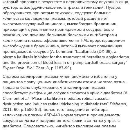
который приводит в результате к периодическому опуханию лица,
рук, горла, желудочно-кишечного тракта и гениталий. Пузыри,
образующиеся при острых эпизодах, содержат большие
количества калликреина плазмы, который расщепляет
высокомолекулярный кининоген, высвобождая брадикинин,
приводящий к увеличению проницаемости сосудов. Было
показано, что лечение большими белковыми ингибиторами
калликреина плазмы эффективно лечит HAE предотвращением
высвобождения брадикинина, который вызывает повышенную
проницаемость сосудов (A. Lehmann "Ecallantide (DX-88), a
plasma kallikrein inhibitor for the treatment of hereditary angioedema
and the prevention of blood loss in on-pump cardiothoracic surgery"
Expert Opin. Biol. The
r. 8, p.1187-99).
Система калликреин плазмы-кинин аномально избыточна у
пациентов с запущенным диабетическим отеком желтого пятна.
Недавно было опубликовано, что калликреин плазмы
способствует дисфункции сосудов сетчатки у крыс с диабетом (A.
Clermont
et al
. "Plasma kallikrein mediates retinal vascular
dysfunction and induces retinal thickening in diabetic rats"
Diabetes
,
2011, 60, p.1590-98). Более того, введение ингибитора
калликреина плазмы ASP-440 нормализует и проницаемость
сосудов сетчатки и нарушения тока крови в сетчатке у крыс с
диабетом. Следовательно, ингибитор калликреина плазмы