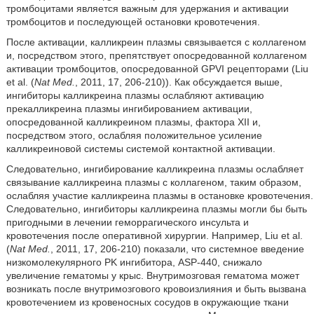
тромбоцитами является важным для удержания и активации
тромбоцитов и последующей остановки кровотечения.
После активации, калликреин плазмы связывается с коллагеном
и, посредством этого, препятствует опосредованной коллагеном
активации тромбоцитов, опосредованной GPVI рецепторами (Liu
et al. (
Nat Med.
, 2011, 17, 206-210)). Как обсуждается выше,
ингибиторы калликреина плазмы ослабляют активацию
прекалликреина плазмы ингибированием активации,
опосредованной калликреином плазмы, фактора XII и,
посредством этого, ослабляя положительное усиление
калликреиновой системы системой контактной активации.
Следовательно, ингибирование калликреина плазмы ослабляет
связывание калликреина плазмы с коллагеном, таким образом,
ослабляя участие калликреина плазмы в остановке кровотечения.
Следовательно, ингибиторы калликреина плазмы могли бы быть
пригодными в лечении геморрагического инсульта и
кровотечения после оперативной хирургии. Например, Liu et al.
(
Nat Med.
, 2011, 17, 206-210) показали, что системное введение
низкомолекулярного PK ингибитора, ASP-440, снижало
увеличение гематомы у крыс. Внутримозговая гематома может
возникать после внутримозгового кровоизлияния и быть вызвана
кровотечением из кровеносных сосудов в окружающие ткани