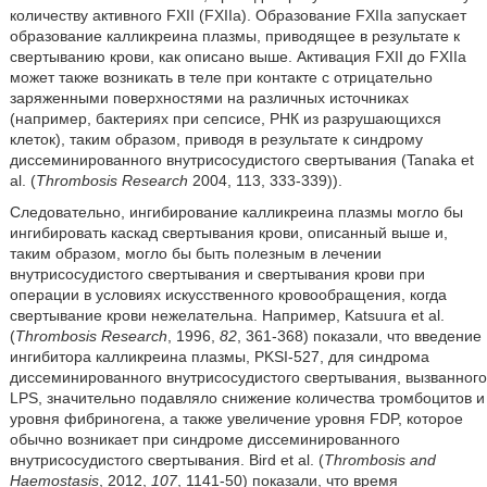
количеству активного FXII (FXIIa). Образование FXIIa запускает
образование калликреина плазмы, приводящее в результате к
свертыванию крови, как описано выше. Активация FXII до FXIIa
может также возникать в теле при контакте с отрицательно
заряженными поверхностями на различных источниках
(например, бактериях при сепсисе, РНК из разрушающихся
клеток), таким образом, приводя в результате к синдрому
диссеминированного внутрисосудистого свертывания (Tanaka et
al. (
Thrombosis Research
2004, 113, 333-339)).
Следовательно, ингибирование калликреина плазмы могло бы
ингибировать каскад свертывания крови, описанный выше и,
таким образом, могло бы быть полезным в лечении
внутрисосудистого свертывания и свертывания крови при
операции в условиях искусственного кровообращения, когда
свертывание крови нежелательна. Например, Katsuura et al.
(
Thrombosis Research
, 1996,
82
, 361-368) показали, что введение
ингибитора калликреина плазмы, PKSI-527, для синдрома
диссеминированного внутрисосудистого свертывания, вызванного
LPS, значительно подавляло снижение количества тромбоцитов и
уровня фибриногена, а также увеличение уровня FDP, которое
обычно возникает при синдроме диссеминированного
внутрисосудистого свертывания. Bird et al. (
Thrombosis and
Haemostasis
, 2012,
107
, 1141-50) показали, что время