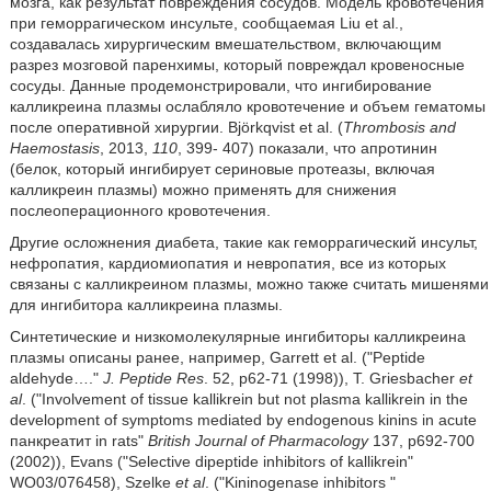
мозга, как результат повреждения сосудов. Модель кровотечения
при геморрагическом инсульте, сообщаемая Liu et al.,
создавалась хирургическим вмешательством, включающим
разрез мозговой паренхимы, который повреждал кровеносные
сосуды. Данные продемонстрировали, что ингибирование
калликреина плазмы ослабляло кровотечение и объем гематомы
после оперативной хирургии. Björkqvist et al. (
Thrombosis and
Haemostasis
, 2013,
110
, 399- 407) показали, что апротинин
(белок, который ингибирует сериновые протеазы, включая
калликреин плазмы) можно применять для снижения
послеоперационного кровотечения.
Другие осложнения диабета, такие как геморрагический инсульт,
нефропатия, кардиомиопатия и невропатия, все из которых
связаны с калликреином плазмы, можно также считать мишенями
для ингибитора калликреина плазмы.
Синтетические и низкомолекулярные ингибиторы калликреина
плазмы описаны ранее, например, Garrett et al. ("Peptide
aldehyde…."
J. Peptide Res
. 52, p62-71 (1998)), T. Griesbacher
et
al
. ("Involvement of tissue kallikrein but not plasma kallikrein in the
development of symptoms mediated by endogenous kinins in acute
панкреатит in rats"
British Journal of Pharmacology
137, p692-700
(2002)), Evans ("Selective dipeptide inhibitors of kallikrein"
WO03/076458), Szelke
et al
. ("Kininogenase inhibitors "