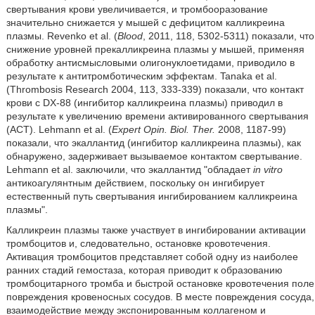
свертывания крови увеличивается, и тромбооразование
значительно снижается у мышей с дефицитом калликреина
плазмы. Revenko et al. (
Blood
, 2011, 118, 5302-5311) показали, что
снижение уровней прекалликреина плазмы у мышей, применяя
обработку антисмысловыми олигонуклоетидами, приводило в
результате к антитромботическим эффектам. Tanaka et al.
(Thrombosis Research 2004, 113, 333-339) показали, что контакт
крови с DX-88 (ингибитор калликреина плазмы) приводил в
результате к увеличению времени активированного свертывания
(ACT). Lehmann et al. (
Expert Opin. Biol. Ther.
2008, 1187-99)
показали, что экаллантид (ингибитор калликреина плазмы), как
обнаружено, задерживает вызываемое контактом свертывание.
Lehmann et al. заключили, что экаллантид ʺобладает
in vitro
антикоагулянтным действием, поскольку он ингибирует
естественный путь свертывания ингибированием калликреина
плазмыʺ.
Калликреин плазмы также участвует в ингибировании активации
тромбоцитов и, следовательно, остановке кровотечения.
Активация тромбоцитов представляет собой одну из наиболее
ранних стадий гемостаза, которая приводит к образованию
тромбоцитарного тромба и быстрой остановке кровотечения поле
повреждения кровеносных сосудов. В месте повреждения сосуда,
взаимодействие между экспонированным коллагеном и