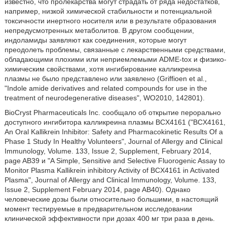
известно, что пролекарства могут страдать от ряда недостатков,
например, низкой химической стабильности и потенциальной
токсичности инертного носителя или в результате образования
непредусмотренных метаболитов. В другом сообщении,
индоламиды заявляют как соединения, которые могут
преодолеть проблемы, связанные с лекарственными средствами,
обладающими плохими или неприемлемыми ADME-tox и физико-
химическим свойствами, хотя ингибирование калликреина
плазмы не было представлено или заявлено (Griffioen et al.,
ʺIndole amide derivatives and related compounds for use in the
treatment of neurodegenerative diseasesʺ, WO2010, 142801).
BioCryst Pharmaceuticals Inc. сообщало об открытие перорально
доступного ингибитора калликреина плазмы BCX4161 (ʺBCX4161,
An Oral Kallikrein Inhibitor: Safety and Pharmacokinetic Results Of a
Phase 1 Study In Healthy Volunteersʺ, Journal of Allergy and Clinical
Immunology, Volume. 133, Issue 2, Supplement, February 2014,
page AB39 и ʺA Simple, Sensitive and Selective Fluorogenic Assay to
Monitor Plasma Kallikrein inhibitory Activity of BCX4161 in Activated
Plasmaʺ, Journal of Allergy and Clinical Immunology, Volume. 133,
Issue 2, Supplement February 2014, page AB40). Однако
человеческие дозы были относительно большими, в настоящий
момент тестируемые в предварительном исследовании
клинической эффективности при дозах 400 мг три раза в день.