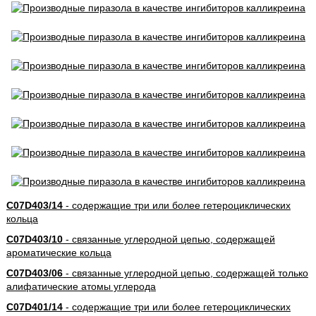
C07D403/14
- содержащие три или более гетероциклических
кольца
C07D403/10
- связанные углеродной цепью, содержащей
ароматические кольца
C07D403/06
- связанные углеродной цепью, содержащей только
алифатические атомы углерода
C07D401/14
- содержащие три или более гетероциклических