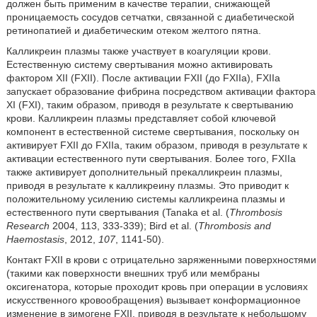
должен быть применим в качестве терапии, снижающей
проницаемость сосудов сетчатки, связанной с диабетической
ретинопатией и диабетическим отеком желтого пятна.
Калликреин плазмы также участвует в коагуляции крови.
Естественную систему свертывания можно активировать
фактором XII (FXII). После активации FXII (до FXIIa), FXIIa
запускает образование фибрина посредством активации фактора
XI (FXI), таким образом, приводя в результате к свертыванию
крови. Калликреин плазмы представляет собой ключевой
компонент в естественной системе свертывания, поскольку он
активирует FXII до FXIIa, таким образом, приводя в результате к
активации естественного пути свертывания. Более того, FXIIa
также активирует дополнительный прекалликреин плазмы,
приводя в результате к калликреину плазмы. Это приводит к
положительному усилению системы калликреина плазмы и
естественного пути свертывания (Tanaka et al. (
Thrombosis
Research
2004, 113, 333-339); Bird et al. (
Thrombosis and
Haemostasis
, 2012,
107
, 1141-50).
Контакт FXII в крови с отрицательно заряженными поверхностями
(такими как поверхности внешних труб или мембраны
оксигенатора, которые проходит кровь при операции в условиях
искусственного кровообращения) вызывает конформационное
изменение в зимогене FXII, приводя в результате к небольшому