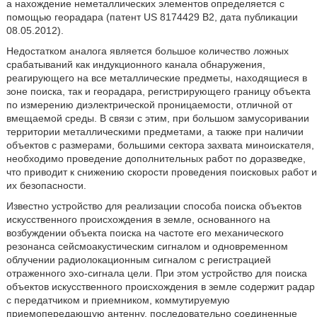
а нахождение неметаллических элементов определяется с
помощью георадара (патент US 8174429 В2, дата публикации
08.05.2012).
Недостатком аналога является большое количество ложных
срабатываний как индукционного канала обнаружения,
реагирующего на все металлические предметы, находящиеся в
зоне поиска, так и георадара, регистрирующего границу объекта
по измерению диэлектрической проницаемости, отличной от
вмещаемой среды. В связи с этим, при большом замусоривании
территории металлическими предметами, а также при наличии
объектов с размерами, большими сектора захвата миноискателя,
необходимо проведение дополнительных работ по доразведке,
что приводит к снижению скорости проведения поисковых работ и
их безопасности.
Известно устройство для реализации способа поиска объектов
искусственного происхождения в земле, основанного на
возбуждении объекта поиска на частоте его механического
резонанса сейсмоакустическим сигналом и одновременном
облучении радиолокационным сигналом с регистрацией
отраженного эхо-сигнала цели. При этом устройство для поиска
объектов искусственного происхождения в земле содержит радар
с передатчиком и приемником, коммутируемую
приемопередающую антенну, последовательно соединенные