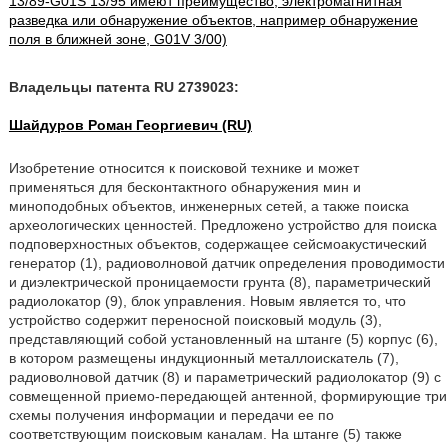
13/89-G01S 13/95 имеют преимущество; электромагнитная
разведка или обнаружение объектов, например обнаружение
поля в ближней зоне, G01V 3/00)
Владельцы патента RU 2739023:
Шайдуров Роман Георгиевич (RU)
Изобретение относится к поисковой технике и может
применяться для бесконтактного обнаружения мин и
миноподобных объектов, инженерных сетей, а также поиска
археологических ценностей. Предложено устройство для поиска
подповерхностных объектов, содержащее сейсмоакустический
генератор (1), радиоволновой датчик определения проводимости
и диэлектрической проницаемости грунта (8), параметрический
радиолокатор (9), блок управления. Новым является то, что
устройство содержит переносной поисковый модуль (3),
представляющий собой установленный на штанге (5) корпус (6),
в котором размещены индукционный металлоискатель (7),
радиоволновой датчик (8) и параметрический радиолокатор (9) с
совмещенной приемо-передающей антенной, формирующие три
схемы получения информации и передачи ее по
соответствующим поисковым каналам. На штанге (5) также