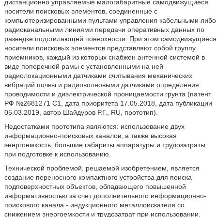
дистанционно управляемые малогабаритные самодвижущиеся
носители поисковых элементов, соединенные с
компьютеризированными пультами управления кабельными либо
радиоканальными линиями передачи оперативных данных по
разведке подстилающей поверхности. При этом самодвижущиеся
носители поисковых элементов представляют собой группу
приемников, каждый из которых снабжен антенной системой в
виде поперечной рамы с установленными на ней
радиолокационными датчиками считывания механических
вибраций почвы и радиоволновыми датчиками определения
проводимости и диэлектрической проницаемости грунта (патент
РФ №2681271 С1, дата приоритета 17.05.2018, дата публикации
05.03.2019, автор Шайдуров Р.Г., RU, прототип).
Недостатками прототипа являются: использование двух
информационно-поисковых каналов, а также высокая
энергоемкость, большие габариты аппаратуры и трудозатраты
при подготовке к использованию.
Технической проблемой, решаемой изобретением, является
создание переносного компактного устройства для поиска
подповерхностных объектов, обладающего повышенной
информативностью за счет дополнительного информационно-
поискового канала - индукционного металлоискателя со
снижением энергоемкости и трудозатрат при использовании.