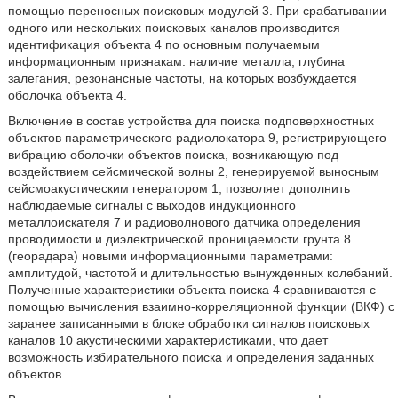
помощью переносных поисковых модулей 3. При срабатывании
одного или нескольких поисковых каналов производится
идентификация объекта 4 по основным получаемым
информационным признакам: наличие металла, глубина
залегания, резонансные частоты, на которых возбуждается
оболочка объекта 4.
Включение в состав устройства для поиска подповерхностных
объектов параметрического радиолокатора 9, регистрирующего
вибрацию оболочки объектов поиска, возникающую под
воздействием сейсмической волны 2, генерируемой выносным
сейсмоакустическим генератором 1, позволяет дополнить
наблюдаемые сигналы с выходов индукционного
металлоискателя 7 и радиоволнового датчика определения
проводимости и диэлектрической проницаемости грунта 8
(георадара) новыми информационными параметрами:
амплитудой, частотой и длительностью вынужденных колебаний.
Полученные характеристики объекта поиска 4 сравниваются с
помощью вычисления взаимно-корреляционной функции (ВКФ) с
заранее записанными в блоке обработки сигналов поисковых
каналов 10 акустическими характеристиками, что дает
возможность избирательного поиска и определения заданных
объектов.