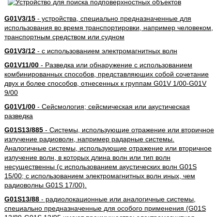
G01V3/15
- устройства, специально предназначенные для
использования во время транспортировки, например человеком,
транспортным средством или судном
G01V3/12
- с использованием электромагнитных волн
G01V11/00
- Разведка или обнаружение с использованием
комбинированных способов, представляющих собой сочетание
двух и более способов, отнесенных к группам G01V 1/00-G01V
9/00
G01V1/00
- Сейсмология; сейсмическая или акустическая
разведка
G01S13/885
- Системы, использующие отражение или вторичное
излучение радиоволн, например радарные системы.
Аналогичные системы, использующие отражение или вторичное
излучение волн, в которых длина волн или тип волн
несущественны (с использованием акустических волн G01S
15/00; с использованием электромагнитных волн иных, чем
радиоволны G01S 17/00).
G01S13/88
- радиолокационные или аналогичные системы,
специально предназначенные для особого применения (G01S