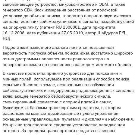
запоминающее устройство, микроконтроллер и ЭВМ, а также
генератор СВЧ, блок измерения расстояния от поисковой
установки до объекта поиска, генератор опорного акустического
сигнала, источник сейсмоакустического сигнала, воздействующий
на опорную плиту (патент RU 2390801, дата приоритета
16.12.2008, дата публикации 27.05.2010, автор Шайдуров Г.Я.,
RU).
Недостатком известного аналога является повышенная
вероятность пропуска объекта поиска из-за достаточно широкого
пятна диаграммы направленности радиолокатора на
поверхности земли по сравнению с размером искомого объекта.
В качестве прототипа принято устройство для поиска мин и
минных полей, используемое при реализации способов поиска
скрытых объектов в земле, основанных на возбуждении
сейсмоакустических и зондирующих радиолокационных сигналов,
включающее генератор сейсмоакустического сигнала,
смонтированный совместно с опорной плитой в санях,
буксируемых базовым транспортным средством, в котором
расположены компьютеризированные пульты управления,
оснащенные управляющими пультами и дисплеями наблюдения.
На крыше транспортного средства установлена передающая
антенна. За пределы транспортного средства вынесены