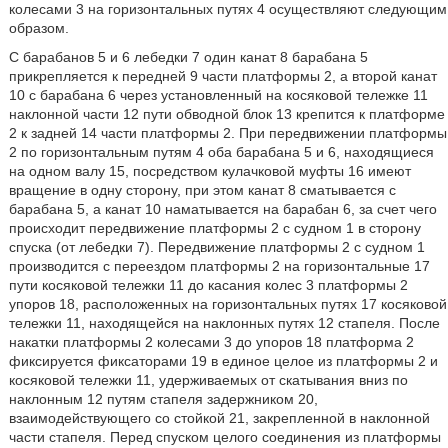
колесами 3 на горизонтальных путях 4 осуществляют следующим
образом.
С барабанов 5 и 6 лебедки 7 один канат 8 барабана 5
прикрепляется к передней 9 части платформы 2, а второй канат
10 с барабана 6 через установленный на косяковой тележке 11
наклонной части 12 пути обводной блок 13 крепится к платформе
2 к задней 14 части платформы 2. При передвижении платформы
2 по горизонтальным путям 4 оба барабана 5 и 6, находящиеся
на одном валу 15, посредством кулачковой муфты 16 имеют
вращение в одну сторону, при этом канат 8 сматывается с
барабана 5, а канат 10 наматывается на барабан 6, за счет чего
происходит передвижение платформы 2 с судном 1 в сторону
спуска (от лебедки 7). Передвижение платформы 2 с судном 1
производится с переездом платформы 2 на горизонтальные 17
пути косяковой тележки 11 до касания колес 3 платформы 2
упоров 18, расположенных на горизонтальных путях 17 косяковой
тележки 11, находящейся на наклонных путях 12 стапеля. После
накатки платформы 2 колесами 3 до упоров 18 платформа 2
фиксируется фиксаторами 19 в единое целое из платформы 2 и
косяковой тележки 11, удерживаемых от скатывания вниз по
наклонным 12 путям стапеля задержником 20,
взаимодействующего со стойкой 21, закрепленной в наклонной
части стапеля. Перед спуском целого соединения из платформы