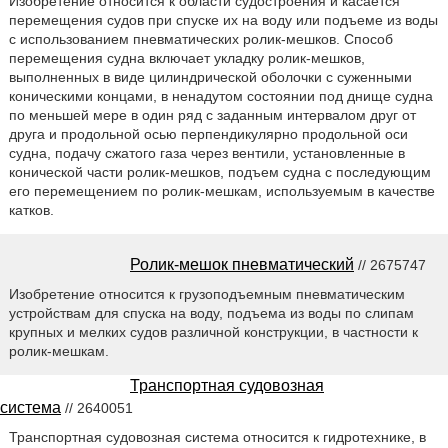
Изобретение относится к области судостроения и касается
перемещения судов при спуске их на воду или подъеме из воды
с использованием пневматических ролик-мешков. Способ
перемещения судна включает укладку ролик-мешков,
выполненных в виде цилиндрической оболочки с суженными
коническими концами, в ненадутом состоянии под днище судна
по меньшей мере в один ряд с заданным интервалом друг от
друга и продольной осью перпендикулярно продольной оси
судна, подачу сжатого газа через вентили, установленные в
конической части ролик-мешков, подъем судна с последующим
его перемещением по ролик-мешкам, используемым в качестве
катков.
Ролик-мешок пневматический
// 2675747
Изобретение относится к грузоподъемным пневматическим
устройствам для спуска на воду, подъема из воды по слипам
крупных и мелких судов различной конструкции, в частности к
ролик-мешкам.
Транспортная судовозная
система
// 2640051
Транспортная судовозная система относится к гидротехнике, в