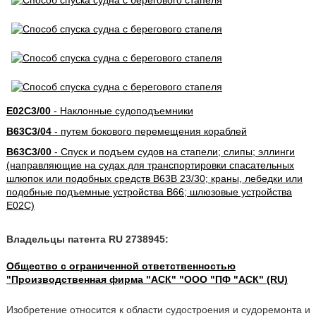
E02C3/00
- Наклонные судоподъемники
B63C3/04
- путем бокового перемещения кораблей
B63C3/00
- Спуск и подъем судов на стапели; слипы; эллинги
(направляющие на судах для транспортировки спасательных
шлюпок или подобных средств B63B 23/30; краны, лебедки или
подобные подъемные устройства B66; шлюзовые устройства
E02C)
Владельцы патента RU 2738945:
Общество с ограниченной ответственностью
"Производственная фирма "АСК" "ООО "ПФ "АСК" (RU)
Изобретение относится к области судостроения и судоремонта и