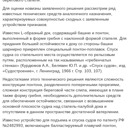
берегового стапеля.
Для оценки новизны заявленного решения рассмотрим ряд
известных технических средств аналогичного назначения,
характеризуемых совокупностью сходных с заявленным
устройством признаков.
Известен L-образный док, содержащий башню и понтон,
выполненный в форме гребня с наклонной формой стапеля. Для
придания большей остойчивости к доку со стороны башни
шарнирно прикреплен специальный понтон-поплавок. Спуск
судна со стапельного места осуществляется по рельсовым
путям, расположенным на так называемых «гребенчатых
стенках» (Курдюмов А.А., Белявин Ю.П. и др. «Спуск судов», изд.
«Судостроение», г. Ленинград, 1966 г. Стр. 103, 107).
Недостатками этого технического решения являются сложность
конструкции понтона, разделенного поперечными прорезями,
сложная конструкция береговой части слипа, имеющая в плане
также форму гребня, необходимость дополнительных средств
для обеспечения остойчивости, связанная с возвышением
основной плоскости судна над стапель-палубой дока и
отсутствием в данном пространстве достаточной ватерлинии.
Известно устройство для подъема и спуска судов по патенту РФ
№2482993, включающее балластируемый плавучий понтон,