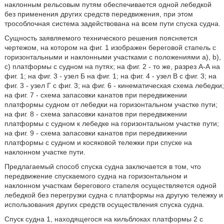
наклонным рельсовым путям обеспечивается одной лебедкой
без применения других средств передвижения, при этом
трособлочная система задействована на всем пути спуска судна.
Сущность заявляемого технического решения поясняется
чертежом, на котором на фиг. 1 изображен береговой стапель с
горизонтальными и наклонными участками с положениями а), b),
с) платформы с судном на путях; на фиг. 2 - то же, разрез А-А на
фиг. 1; на фиг. 3 - узел Б на фиг. 1; на фиг. 4 - узел В с фиг. 3; на
фиг. 3 - узел Г с фиг. 3; на фиг. 6 - кинематическая схема лебедки;
на фиг. 7 - схема запасовки канатов при передвижении
платформы судном от лебедки на горизонтальном участке пути;
на фиг. 8 - схема запасовки канатов при передвижении
платформы с судном к лебедке на горизонтальном участке пути;
на фиг. 9 - схема запасовки канатов при передвижении
платформы с судном и косяковой тележки при спуске на
наклонном участке пути.
Предлагаемый способ спуска судна заключается в том, что
передвижение спускаемого судна на горизонтальном и
наклонном участкам берегового стапеля осуществляется одной
лебедкой без перегрузки судна с платформы на другую тележку и
использования других средств осуществления спуска судна.
Спуск судна 1, находящегося на кильблоках платформы 2 с