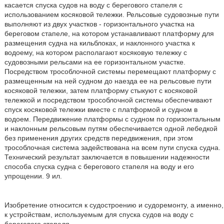
касается спуска судов на воду с берегового стапеля с
использованием косяковой тележки. Рельсовые судовозные пути
выполняют из двух участков - горизонтального участка на
береговом стапеле, на котором устанавливают платформу для
размещения судна на кильблоках, и наклонного участка к
водоему, на котором располагают косяковую тележку с
судовозными рельсами на ее горизонтальном участке.
Посредством трособлочной системы перемещают платформу с
размещенным на ней судном до наезда ее на рельсовые пути
косяковой тележки, затем платформу стыкуют с косяковой
тележкой и посредством трособлочной системы обеспечивают
спуск косяковой тележки вместе с платформой и судном в
водоем. Передвижение платформы с судном по горизонтальным
и наклонным рельсовым путям обеспечивается одной лебедкой
без применения других средств передвижения, при этом
трособлочная система задействована на всем пути спуска судна.
Технический результат заключается в повышении надежности
способа спуска судна с берегового стапеля на воду и его
упрощении. 9 ил.
Изобретение относится к судостроению и судоремонту, а именно,
к устройствам, используемым для спуска судов на воду с