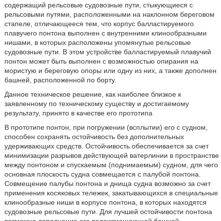
содержащий рельсовые судовозные пути, стыкующиеся с
рельсовыми путями, расположенными на наклонном береговом
стапеле, отличающееся тем, что корпус балластируемого
плавучего понтона выполнен с внутренними клинообразными
нишами, в которых расположены упомянутые рельсовые
судовозные пути. В этом устройстве балластируемый плавучий
понтон может быть выполнен с возможностью опирания на
мористую и береговую опоры или одну из них, а также дополнен
башней, расположенной по борту.
Данное техническое решение, как наиболее близкое к
заявленному по техническому существу и достигаемому
результату, принято в качестве его прототипа
В прототипе понтон, при погружении (всплытии) его с судном,
способен сохранять остойчивость без дополнительных
удерживающих средств. Остойчивость обеспечивается за счет
минимизации разрывов действующей ватерлинии в пространстве
между понтоном и спускаемым (поднимаемым) судном, для чего
основная плоскость судна совмещается с палубой понтона.
Совмещение палубы понтона и днища судна возможно за счет
применения косяковых тележек, закатывающихся в специальные
клинообразные ниши в корпусе понтона, в которых находятся
судовозные рельсовые пути. Для лучшей остойчивости понтона