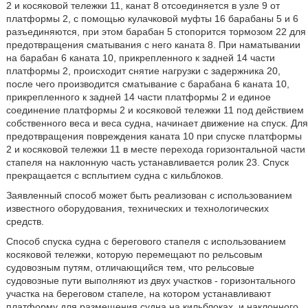
2 и косяковой тележки 11, канат 8 отсоединяется в узле 9 от
платформы 2, с помощью кулачковой муфты 16 барабаны 5 и 6
разъединяются, при этом барабан 5 стопорится тормозом 22 для
предотвращения сматывания с него каната 8. При наматывании
на барабан 6 каната 10, прикрепленного к задней 14 части
платформы 2, происходит снятие нагрузки с задержника 20,
после чего производится сматывание с барабана 6 каната 10,
прикрепленного к задней 14 части платформы 2 и единое
соединение платформы 2 и косяковой тележки 11 под действием
собственного веса и веса судна, начинает движение на спуск. Для
предотвращения повреждения каната 10 при спуске платформы
2 и косяковой тележки 11 в месте перехода горизонтальной части
стапеля на наклонную часть устанавливается ролик 23. Спуск
прекращается с всплытием судна с кильблоков.
Заявленный способ может быть реализован с использованием
известного оборудования, технических и технологических
средств.
Способ спуска судна с берегового стапеля с использованием
косяковой тележки, которую перемещают по рельсовым
судовозным путям, отличающийся тем, что рельсовые
судовозные пути выполняют из двух участков - горизонтального
участка на береговом стапеле, на котором устанавливают
платформу для размещения судна на кильблоках, и наклонного