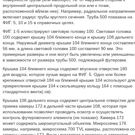
внутренней центральной продольной оси или к точке,
расположенной вблизи нее). Например, радиальное направление
включает радиус трубы круглого сечения. Труба 500 показана на
ФИГ. 5, 10 и 15 в справочных целях.
ФИГ. 1-5 иллюстрируют световую головку 100. Световая головка
100 содержит крышку 104 ближнего конца и крышку 108 дальнего
конца. Наружный диаметр крышки 104 ближнего конца составляет
56 мм, а длина световой головки 100 составляет 90 мм. Это
примерные размеры и они могут быть увеличены или уменьшены
в зависимости от размера трубы 500, подлежащей футеровке.
Крышка 104 ближнего конца содержит впускное отверстие 180
для воздуха, которое лучше видно на ФИГ. 5. Одно или более
крепежных отверстий 184 на ближней крышке 104 используют для
прикрепления крышки 104 к скользящему кольцу 164 с помощью
стандартного винта(-ов).
Крышка 108 дальнего конца содержит центральное отверстие для
приема камеры 172 в дальней части крышки 108, которая при
использовании позволяет проводить осмотр и осуществлять
контроль футеровочного элемента (не показан). Камера 172
может содержать широкоугольный объектив. Микросхема 176
камеры, например, микросхема 700 TVL камеры, расположена со
стороны камеры 172. Винты вставляют в крепежные отверстия