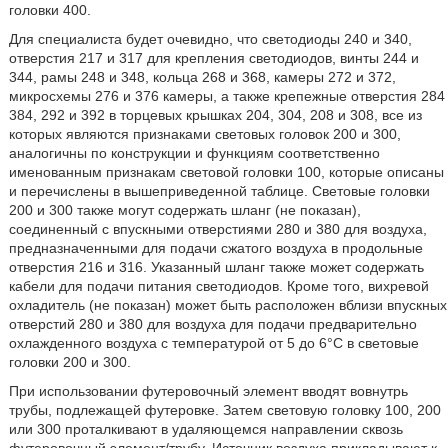
головки 400.
Для специалиста будет очевидно, что светодиоды 240 и 340,
отверстия 217 и 317 для крепления светодиодов, винты 244 и
344, рамы 248 и 348, кольца 268 и 368, камеры 272 и 372,
микросхемы 276 и 376 камеры, а также крепежные отверстия 284
384, 292 и 392 в торцевых крышках 204, 304, 208 и 308, все из
которых являются признаками световых головок 200 и 300,
аналогичны по конструкции и функциям соответственно
именованным признакам световой головки 100, которые описаны
и перечислены в вышеприведенной таблице. Световые головки
200 и 300 также могут содержать шланг (не показан),
соединенный с впускными отверстиями 280 и 380 для воздуха,
предназначенными для подачи сжатого воздуха в продольные
отверстия 216 и 316. Указанный шланг также может содержать
кабели для подачи питания светодиодов. Кроме того, вихревой
охладитель (не показан) может быть расположен вблизи впускных
отверстий 280 и 380 для воздуха для подачи предварительно
охлажденного воздуха с температурой от 5 до 6°С в световые
головки 200 и 300.
При использовании футеровочный элемент вводят вовнутрь
трубы, подлежащей футеровке. Затем световую головку 100, 200
или 300 проталкивают в удаляющемся направлении сквозь