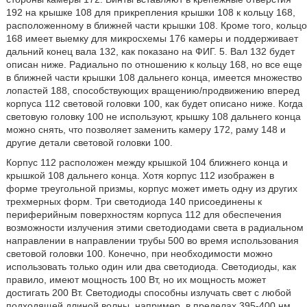
192 на крышке 108 для прикрепления крышки 108 к кольцу 168,
расположенному в ближней части крышки 108. Кроме того, кольцо
168 имеет выемку для микросхемы 176 камеры и поддерживает
дальний конец вала 132, как показано на ФИГ. 5. Вал 132 будет
описан ниже. Радиально по отношению к кольцу 168, но все еще
в ближней части крышки 108 дальнего конца, имеется множество
лопастей 188, способствующих вращению/продвижению вперед
корпуса 112 световой головки 100, как будет описано ниже. Когда
световую головку 100 не используют, крышку 108 дальнего конца
можно снять, что позволяет заменить камеру 172, раму 148 и
другие детали световой головки 100.
Корпус 112 расположен между крышкой 104 ближнего конца и
крышкой 108 дальнего конца. Хотя корпус 112 изображен в
форме треугольной призмы, корпус может иметь одну из других
трехмерных форм. Три светодиода 140 присоединены к
периферийным поверхностям корпуса 112 для обеспечения
возможности излучения этими светодиодами света в радиальном
направлении в направлении трубы 500 во время использования
световой головки 100. Конечно, при необходимости можно
использовать только один или два светодиода. Светодиоды, как
правило, имеют мощность 100 Вт, но их мощность может
достигать 200 Вт. Светодиоды способны излучать свет с любой
подходящей длиной волны, например, в пределах 395-400 нм