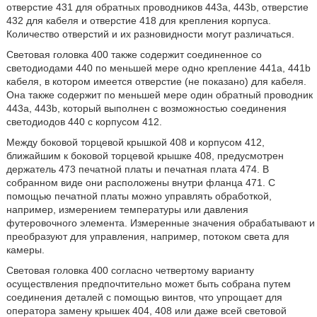
отверстие 431 для обратных проводников 443а, 443b, отверстие
432 для кабеля и отверстие 418 для крепления корпуса.
Количество отверстий и их разновидности могут различаться.
Световая головка 400 также содержит соединенное со
светодиодами 440 по меньшей мере одно крепление 441а, 441b
кабеля, в котором имеется отверстие (не показано) для кабеля.
Она также содержит по меньшей мере один обратный проводник
443а, 443b, который выполнен с возможностью соединения
светодиодов 440 с корпусом 412.
Между боковой торцевой крышкой 408 и корпусом 412,
ближайшим к боковой торцевой крышке 408, предусмотрен
держатель 473 печатной платы и печатная плата 474. В
собранном виде они расположены внутри фланца 471. С
помощью печатной платы можно управлять обработкой,
например, измерением температуры или давления
футеровочного элемента. Измеренные значения обрабатывают и
преобразуют для управления, например, потоком света для
камеры.
Световая головка 400 согласно четвертому варианту
осуществления предпочтительно может быть собрана путем
соединения деталей с помощью винтов, что упрощает для
оператора замену крышек 404, 408 или даже всей световой