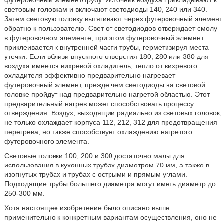
футеровочный элемент/трубу. Источник воздуха прикладывают к
световым головкам и включают светодиоды 140, 240 или 340.
Затем световую головку вытягивают через футеровочный элемент
обратно к пользователю. Свет от светодиодов отверждает смолу
в футеровочном элементе, при этом футеровочный элемент
приклеивается к внутренней части трубы, герметизируя места
утечки. Если вблизи впускного отверстия 180, 280 или 380 для
воздуха имеется вихревой охладитель, тепло от вихревого
охладителя эффективно предварительно нагревает
футеровочный элемент, прежде чем светодиоды на световой
головке пройдут над предварительно нагретой областью. Этот
предварительный нагрев может способствовать процессу
отверждения. Воздух, выходящий радиально из световых головок,
не только охлаждает корпуса 112, 212, 312 для предотвращения
перегрева, но также способствует охлаждению нагретого
футеровочного элемента.
Световые головки 100, 200 и 300 достаточно малы для
использования в кухонных трубах диаметром 70 мм, а также в
изогнутых трубах и трубах с острыми и прямым углами.
Подходящие трубы большего диаметра могут иметь диаметр до
250-300 мм.
Хотя настоящее изобретение было описано выше
применительно к конкретным вариантам осуществления, оно не