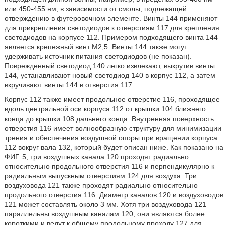
или 450-455 нм, в зависимости от смолы, подлежащей
отверждению в футеровочном элементе. Винты 144 применяют
для прикрепления светодиодов к отверстиям 117 для крепления
светодиодов на корпусе 112. Примером подходящего винта 144
является крепежный винт М2,5. Винты 144 также могут
удерживать источник питания светодиодов (не показан).
Поврежденный светодиод 140 легко извлекают, выкрутив винты
144, устанавливают новый светодиод 140 в корпус 112, а затем
вкручивают винты 144 в отверстия 117.
Корпус 112 также имеет продольное отверстие 116, проходящее
вдоль центральной оси корпуса 112 от крышки 104 ближнего
конца до крышки 108 дальнего конца. Внутренняя поверхность
отверстия 116 имеет волнообразную структуру для минимизации
трения и обеспечения воздушной опоры при вращении корпуса
112 вокруг вала 132, который будет описан ниже. Как показано на
ФИГ. 5, три воздушных канала 120 проходят радиально
относительно продольного отверстия 116 и перпендикулярно к
радиальным выпускным отверстиям 124 для воздуха. Три
воздуховода 121 также проходят радиально относительно
продольного отверстия 116. Диаметр каналов 120 и воздуховодов
121 может составлять около 3 мм. Хотя три воздуховода 121
параллельны воздушным каналам 120, они являются более
короткими и ведут к общему продольному проходу 127 для