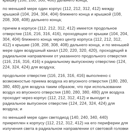
крышку (108, 208, 308, 408) дальнего конца;
по меньшей мере один корпус (112, 212, 312, 412) между
крышкой (104, 204, 304, 404) ближнего конца и крышкой (108,
208, 308, 408) дальнего конца;
причем в корпусе (112, 212, 312, 412) имеется продольное
отверстие (116, 216, 316, 416), проходящее от крышки (104, 204,
304, 404) ближнего конца через центр корпуса (112, 212, 312,
412) к крышке (108, 208, 308, 408) дальнего конца, и по меньшей
мере один воздушный канал (120, 220, 320, 420), проходящий в
радиальном направлении от указанного продольного отверстия
(116, 216, 316, 416) к радиальному выпускному отверстию (124,
224, 324, 424) для воздуха;
продольное отверстие (116, 216, 316, 416) выполнено с
возможностью приема воздуха из впускного отверстия (180, 280,
380, 480) для воздуха таким образом, что при использовании
воздух из впускного отверстия (180, 280, 380, 480) для воздуха
проходит через корпус (112, 212, 312, 412) и выходит в
радиальное выпускное отверстие (124, 224, 324, 424) для
воздуха; и
по меньшей мере один светодиод (140, 240, 340, 440)
прикреплен к корпусу (112, 212, 312, 412) на его периферии для
излучения света в радиальном направлении от световой головки