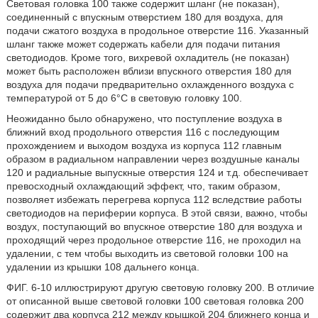
Световая головка 100 также содержит шланг (не показан),
соединенный с впускным отверстием 180 для воздуха, для
подачи сжатого воздуха в продольное отверстие 116. Указанный
шланг также может содержать кабели для подачи питания
светодиодов. Кроме того, вихревой охладитель (не показан)
может быть расположен вблизи впускного отверстия 180 для
воздуха для подачи предварительно охлажденного воздуха с
температурой от 5 до 6°С в световую головку 100.
Неожиданно было обнаружено, что поступление воздуха в
ближний вход продольного отверстия 116 с последующим
прохождением и выходом воздуха из корпуса 112 главным
образом в радиальном направлении через воздушные каналы
120 и радиальные выпускные отверстия 124 и т.д. обеспечивает
превосходный охлаждающий эффект, что, таким образом,
позволяет избежать перегрева корпуса 112 вследствие работы
светодиодов на периферии корпуса. В этой связи, важно, чтобы
воздух, поступающий во впускное отверстие 180 для воздуха и
проходящий через продольное отверстие 116, не проходил на
удалении, с тем чтобы выходить из световой головки 100 на
удалении из крышки 108 дальнего конца.
ФИГ. 6-10 иллюстрируют другую световую головку 200. В отличие
от описанной выше световой головки 100 световая головка 200
содержит два корпуса 212 между крышкой 204 ближнего конца и