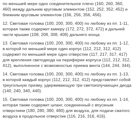
по меньшей мере одно соединительное плечо (160, 260, 360,
460) между дальним круговым элементом (152, 252, 352, 452) и
ближним круговым элементом (156, 256, 356, 456).
12. Световая головка (100, 200, 300, 400) по любому из пп. 1-11,
которая также содержит камеру (172, 272, 372, 472) в дальней
части крышки (108, 208, 308, 408) дальнего конца.
13. Световая головка (100, 200, 300, 400) по любому из пп. 1-12,
в которой по меньшей мере один корпус (112, 212, 312, 412)
содержит по меньшей мере одно отверстие (117, 217, 317, 417)
для крепления светодиода на периферии корпуса (112, 212, 312,
412), выполненное с возможностью приема винта (144, 244, 344).
14. Световая головка (100, 200, 300, 400) по любому из пп. 1-13,
в которой каждый корпус (112, 212, 312, 412) представляет собой
треугольную призму, удерживающую три светоизлучающих диода
(140, 240, 340, 440).
15. Световая головка (100, 200, 300, 400) по любому из пп. 1-14,
которая также содержит шланг, соединенный с впускным
отверстием (180, 280, 380, 480) для воздуха, для подачи сжатого
воздуха в продольное отверстие (116, 216, 316, 416).