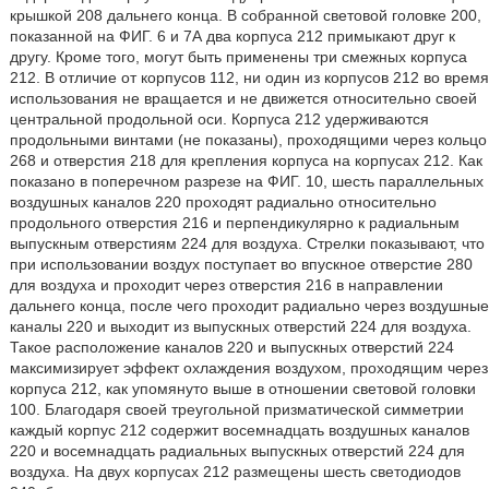
крышкой 208 дальнего конца. В собранной световой головке 200,
показанной на ФИГ. 6 и 7А два корпуса 212 примыкают друг к
другу. Кроме того, могут быть применены три смежных корпуса
212. В отличие от корпусов 112, ни один из корпусов 212 во время
использования не вращается и не движется относительно своей
центральной продольной оси. Корпуса 212 удерживаются
продольными винтами (не показаны), проходящими через кольцо
268 и отверстия 218 для крепления корпуса на корпусах 212. Как
показано в поперечном разрезе на ФИГ. 10, шесть параллельных
воздушных каналов 220 проходят радиально относительно
продольного отверстия 216 и перпендикулярно к радиальным
выпускным отверстиям 224 для воздуха. Стрелки показывают, что
при использовании воздух поступает во впускное отверстие 280
для воздуха и проходит через отверстия 216 в направлении
дальнего конца, после чего проходит радиально через воздушные
каналы 220 и выходит из выпускных отверстий 224 для воздуха.
Такое расположение каналов 220 и выпускных отверстий 224
максимизирует эффект охлаждения воздухом, проходящим через
корпуса 212, как упомянуто выше в отношении световой головки
100. Благодаря своей треугольной призматической симметрии
каждый корпус 212 содержит восемнадцать воздушных каналов
220 и восемнадцать радиальных выпускных отверстий 224 для
воздуха. На двух корпусах 212 размещены шесть светодиодов