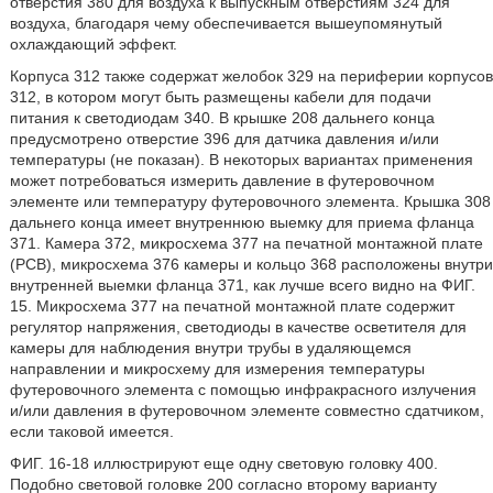
отверстия 380 для воздуха к выпускным отверстиям 324 для
воздуха, благодаря чему обеспечивается вышеупомянутый
охлаждающий эффект.
Корпуса 312 также содержат желобок 329 на периферии корпусов
312, в котором могут быть размещены кабели для подачи
питания к светодиодам 340. В крышке 208 дальнего конца
предусмотрено отверстие 396 для датчика давления и/или
температуры (не показан). В некоторых вариантах применения
может потребоваться измерить давление в футеровочном
элементе или температуру футеровочного элемента. Крышка 308
дальнего конца имеет внутреннюю выемку для приема фланца
371. Камера 372, микросхема 377 на печатной монтажной плате
(РСВ), микросхема 376 камеры и кольцо 368 расположены внутри
внутренней выемки фланца 371, как лучше всего видно на ФИГ.
15. Микросхема 377 на печатной монтажной плате содержит
регулятор напряжения, светодиоды в качестве осветителя для
камеры для наблюдения внутри трубы в удаляющемся
направлении и микросхему для измерения температуры
футеровочного элемента с помощью инфракрасного излучения
и/или давления в футеровочном элементе совместно сдатчиком,
если таковой имеется.
ФИГ. 16-18 иллюстрируют еще одну световую головку 400.
Подобно световой головке 200 согласно второму варианту