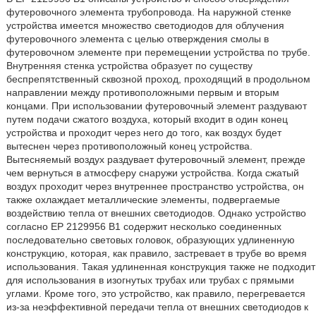
футеровочного элемента трубопровода. На наружной стенке
устройства имеется множество светодиодов для облучения
футеровочного элемента с целью отверждения смолы в
футеровочном элементе при перемещении устройства по трубе.
Внутренняя стенка устройства образует по существу
беспрепятственный сквозной проход, проходящий в продольном
направлении между противоположными первым и вторым
концами. При использовании футеровочный элемент раздувают
путем подачи сжатого воздуха, который входит в один конец
устройства и проходит через него до того, как воздух будет
вытеснен через противоположный конец устройства.
Вытесняемый воздух раздувает футеровочный элемент, прежде
чем вернуться в атмосферу снаружи устройства. Когда сжатый
воздух проходит через внутреннее пространство устройства, он
также охлаждает металлические элементы, подвергаемые
воздействию тепла от внешних светодиодов. Однако устройство
согласно ЕР 2129956 В1 содержит несколько соединенных
последовательно световых головок, образующих удлиненную
конструкцию, которая, как правило, застревает в трубе во время
использования. Такая удлиненная конструкция также не подходит
для использования в изогнутых трубах или трубах с прямыми
углами. Кроме того, это устройство, как правило, перегревается
из-за неэффективной передачи тепла от внешних светодиодов к