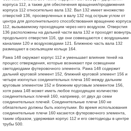
корпуса 112, а также для обеспечения вращения/продвижения
корпуса 112 относительно вала 132. Вал 132 имеет множество
отверстий 136, просверленных в валу 132 под острым углом от
центра для дополнительного способствования вращению корпуса
112, вызываемому проходящим через него воздухом. Отверстия
136 расположены на дальней части вала 132 и проходят вовнутрь
продольного отверстия 116, где они совмещаются с воздушными
каналами 120 и воздуховодами 121. Ближнюю часть вала 132
размещают в скользящем кольце 164.
Рама 148 окружает корпус 112 и уменьшает влияние теней на
процесс отверждения, которые возникают при освещении
светодиодами футеровочного элемента. Рама 148 содержит
дальний круговой элемент 152, ближний круговой элемент 156 и
четыре изогнутых соединительных плеча 160 между дальним
круговым элементом 152 и ближним круговым элементом 156,
хотя рама 148 может иметь любое подходящее количество
соединительных плечей 160, например, от двух до семи
соединительных плечей. Соединительные плечи 160 не
обязательно должны быть изогнутыми. Во время использования
соединительные плечи 160 касаются футеровочного элемента,
таким образом, удерживая корпус 112 и его светодиоды в центре
трубы 500.