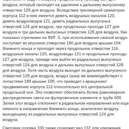
воздуха, который проходит на удалении к дальнему выпускному
отверстию 128 для воздуха. Вследствие трехмерной симметрии
корпуса 112 в нем имеется девять воздушных каналов 120,
девять воздуховодов 121, девять радиальных выпускных
отверстий 124 для воздуха, три продольных прохода 127 для
воздуха и три дальних выпускных отверстия 128 для воздуха. Как
показано стрелками на ФИГ. 5, при использовании сжатый воздух
поступает во впускное отверстие 180 для воздуха крышки 104
ближнего конца и проходит через продольное отверстие 116,
воздушные каналы 120, воздуховоды 121 и продольные проходы
127 для воздуха, прежде чем выйти из радиальных выпускных
отверстий 124 для воздуха и дальних выпускных отверстий 128
для воздуха. Хотя часть воздуха выходит из дальнего выпускного
отверстия 128 для воздуха, воздух сразу же взаимодействует с
лопастями 188 крышки 108, что приводит к вращению/
продвижению корпуса 112 относительно его центральной
продольной оси. Это позволяет обеспечить более равномерное
распределение света на футеровочном элементе и трубе 500.
Затем этот воздух отклоняют в радиальном направлении или еще
немного в направлении ближнего конца, аналогично воздуху,
выходящему из радиальных выпускных отверстий 124 для
воздуха.
Световая головка 100 также содержит вал 132 для удержания