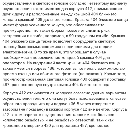
осуществления в световой головке согласно четвертому варианту
осуществления также имеется два корпуса 412, примыкающие
друг к другу и расположенные между крышкой 404 ближнего
конца и крышкой 408 дальнего конца. Крышка 404 ближнего конца
имеет форму усеченного конуса, что обеспечивает то
преимущество, что такая форма позволяет снизить риск
застревания в изгибе, например, в 90-градусном изгибе. Крышка
404 ближнего конца также позволяет оборудовать световую
головку быстросмыкающимися соединениями для подачи
электроэнергии. В то же время, это упрощает в случае
необходимости переключение концевой крышки 404 для
операторов. На внутренней части крышки 404 ближнего конца
также имеется прорезь 486, которая выполнена с возможностью
приема кольца или обжимного фитинга (не показан). Кроме того,
проиллюстрированная световая головка 400 содержит проставку
487, расположенную внутри крышки 404 ближнего конца.
Корпуса 412 отличаются от корпусов согласно другим вариантам
осуществления тем, что они могут быть использованы в качестве
обратного проводника при подаче +36 В через отверстие с
зазором (не показано) в каждом корпусе 412 вне центра. Корпуса
412 в этом варианте осуществления также имеют большее
количество резьбовых и не резьбовых отверстий, таких как
крепежное отверстие 430 для проставки 487, крепежное