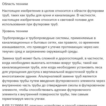
Область техники
Настоящее изобретение в целом относится к области футеровки
труб, таких как трубы для кухни и канализации. В частности,
настоящее изобретение относится к световой головке для
использования при футеровке труб.
Уровень техники
Трубопроводы и трубопроводные системы, применяемые в
канализационных и бытовых сетях, как правило, со временем
изнашиваются, что приводит к утечке протекающих через них
текучих сред и загрязнению окружающей среды.
Замена труб может быть сложной и дорогостоящей, в частности,
когда необходимо выкопать котлован вокруг трубы, такой как
канализационная труба, или когда необходимо установить леса
для упрощения доступа к вертикальной водосточной трубе в
многоэтажном здании. Альтернативой замене труб является
футеровка трубы путем введения футеровочного элемента через
внутреннюю часть трубы до отверждения смолы в футеровочном
элементе, чтобы способствовать адгезии футеровочного
элемента к внутренней поверхности трубы, тем самым
герметизируя места утечки.
В ЕР 2129956 В1 описаны устройство и способ отверждения