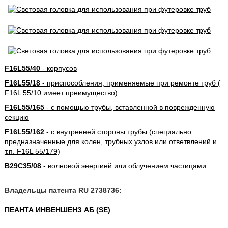
F16L55/40
- корпусов
F16L55/18
- приспособления, применяемые при ремонте труб (
F16L 55/10 имеет преимущество)
F16L55/165
- с помощью трубы, вставленной в поврежденную
секцию
F16L55/162
- с внутренней стороны трубы (специально
предназначенные для колен, трубных узлов или ответвлений и
т.п. F16L 55/179)
B29C35/08
- волновой энергией или облучением частицами
Владельцы патента RU 2738736:
ПЕАНТА ИНВЕНШЕНЗ АБ (SE)