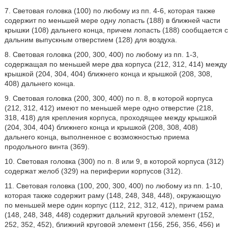
7. Световая головка (100) по любому из пп. 4-6, которая также
содержит по меньшей мере одну лопасть (188) в ближней части
крышки (108) дальнего конца, причем лопасть (188) сообщается с
дальним выпускным отверстием (128) для воздуха.
8. Световая головка (200, 300, 400) по любому из пп. 1-3,
содержащая по меньшей мере два корпуса (212, 312, 414) между
крышкой (204, 304, 404) ближнего конца и крышкой (208, 308,
408) дальнего конца.
9. Световая головка (200, 300, 400) по п. 8, в которой корпуса
(212, 312, 412) имеют по меньшей мере одно отверстие (218,
318, 418) для крепления корпуса, проходящее между крышкой
(204, 304, 404) ближнего конца и крышкой (208, 308, 408)
дальнего конца, выполненное с возможностью приема
продольного винта (369).
10. Световая головка (300) по п. 8 или 9, в которой корпуса (312)
содержат желоб (329) на периферии корпусов (312).
11. Световая головка (100, 200, 300, 400) по любому из пп. 1-10,
которая также содержит раму (148, 248, 348, 448), окружающую
по меньшей мере один корпус (112, 212, 312, 412), причем рама
(148, 248, 348, 448) содержит дальний круговой элемент (152,
252, 352, 452), ближний круговой элемент (156, 256, 356, 456) и