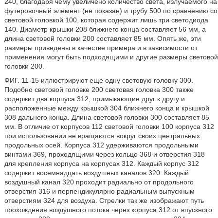
240, благодаря чему увеличено количество света, излучаемого на
футеровочный элемент (не показан) и трубу 500 по сравнению со
световой головкой 100, которая содержит лишь три светодиода
140. Диаметр крышки 208 ближнего конца составляет 56 мм, а
длина световой головки 200 составляет 85 мм. Опять же, эти
размеры приведены в качестве примера и в зависимости от
применения могут быть подходящими и другие размеры световой
головки 200.
ФИГ. 11-15 иллюстрируют еще одну световую головку 300.
Подобно световой головке 200 световая головка 300 также
содержит два корпуса 312, примыкающие друг к другу и
расположенные между крышкой 304 ближнего конца и крышкой
308 дальнего конца. Длина световой головки 300 составляет 85
мм. В отличие от корпусов 112 световой головки 100 корпуса 312
при использовании не вращаются вокруг своих центральных
продольных осей. Корпуса 312 удерживаются продольными
винтами 369, проходящими через кольцо 368 и отверстия 318
для крепления корпуса на корпусах 312. Каждый корпус 312
содержит восемнадцать воздушных каналов 320. Каждый
воздушный канал 320 проходит радиально от продольного
отверстия 316 и перпендикулярно радиальным выпускным
отверстиям 324 для воздуха. Стрелки так же изображают путь
прохождения воздушного потока через корпуса 312 от впускного