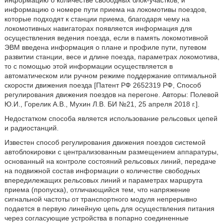
информацию о количестве свободных блок-участков, и
информацию о номере пути приема на локомотивы поездов,
которые подходят к станции приема, благодаря чему на
локомотивных навигаторах появляется информация для
осуществления ведения поезда, если в память локомотивной
ЭВМ введена информация о плане и профиле пути, путевом
развитии станции, весе и длине поезда, параметрах локомотива,
то с помощью этой информации осуществляется в
автоматическом или ручном режиме поддержание оптимальной
скорости движения поезда [Патент РФ 2652319 РФ, Способ
регулирования движения поездов на перегоне. Авторы: Полевой
Ю.И., Горелик А.В., Мухин Л.В. БИ №21, 25 апреля 2018 г.].
Недостатком способа является использование рельсовых цепей
и радиостанций.
Известен способ регулирования движения поездов системой
автоблокировки с централизованным размещением аппаратуры,
основанный на контроле состояний рельсовых линий, передаче
на подвижной состав информации о количестве свободных
впередилежащих рельсовых линий и параметрах маршрута
приема (пропуска), отличающийся тем, что напряжение
сигнальной частоты от транспортного модуля непрерывно
подается в первую линейную цепь для осуществления питания
через согласующие устройства в попарно соединенные