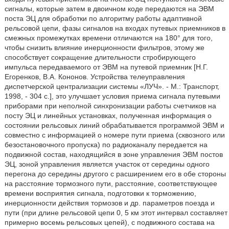
сигналы, которые затем в двоичном коде передаются на ЭВМ
поста ЭЦ для обработки по алгоритму работы адаптивной
рельсовой цепи, фазы сигналов на входах путевых приемников в
смежных промежутках времени отличаются на 180° для того,
чтобы снизить влияние инерционности фильтров, этому же
способствует сокращение длительности стробирующего
импульса передаваемого от ЭВМ на путевой приемник [Н.Г.
Егоренков, В.А. Кононов. Устройства телеуправления
диспетчерской централизации системы «ЛУЧ». - М.: Транспорт,
1998, - 304 с.], это улучшает условия приема сигнала путевыми
приборами при неполной синхронизации работы счетчиков на
посту ЭЦ и линейных установках, полученная информация о
состоянии рельсовых линий обрабатывается программой ЭВМ и
совместно с информацией о номере пути приема (сквозного или
безостановочного пропуска) по радиоканалу передается на
подвижной состав, находящийся в зоне управления ЭВМ постов
ЭЦ, зоной управления является участок от середины одного
перегона до середины другого с расширением его в обе стороны
на расстояние тормозного пути, расстояние, соответствующее
времени восприятия сигнала, подготовки к торможению,
инерционности действия тормозов и др. параметров поезда и
пути (при длине рельсовой цепи 0, 5 км этот интервал составляет
примерно восемь рельсовых цепей), с подвижного состава на