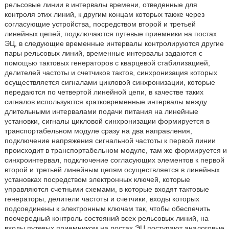
рельсовые линии в интервалы времени, отведенные для
контроля этих линий, к другим концам которых также через
согласующие устройства, посредством второй и третьей
линейных цепей, подключаются путевые приемники на постах
ЭЦ, в следующие временные интервалы контролируются другие
пары рельсовых линий, временные интервалы задаются с
помощью тактовых генераторов с кварцевой стабилизацией,
делителей частоты и счетчиков тактов, синхронизация которых
осуществляется сигналами цикловой синхронизации, которые
передаются по четвертой линейной цепи, в качестве таких
сигналов используются кратковременные интервалы между
длительными интервалами подачи питания на линейные
установки, сигналы цикловой синхронизации формируется в
транспортабельном модуле сразу на два направления,
подключение напряжения сигнальной частоты к первой линии
происходит в транспортабельном модуле, там же формируется и
синхроинтервал, подключение согласующих элементов к первой
второй и третьей линейным цепям осуществляется в линейных
установках посредством электронных ключей, которые
управляются счетными схемами, в которые входят тактовые
генераторы, делители частоты и счетчики, входы которых
подсоединены к электронным ключам так, чтобы обеспечить
поочередный контроль состояний всех рельсовых линий, на
входы путевых приемником на постах ЭЦ поступают аналоговые