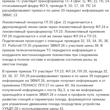
приказа ТС участвует трансформатор ТС 4 (фиг. 1), ФС 11, ПС 14,
отсасывающий фидер ФО 5, провода 9, 10, 17, 18. ПС 14
расшифровывает приказ и по шине 20 передает информацию на
ЭВМС 13.
Локомотивный генератор ГЛ 25 (фиг. 2) подключается к
двухпроводной линии связи через локомотивный фильтр ФЛ 24 и
локомотивный трансформатор ТЛ 23. Локомотивный приемник
ПЛ 28 подключается к этой же линии через ФЛ 24 и ТЛ 23.
Подключения происходят с помощью проводов 32, 33, 34, 35, 36,
37. Работой ГЛ 25 управляет ЭВМЛ 26 с участием шины 38. В
приказе телесигнализации ТС передается информация о
координате местонахождения локомотива при следовании
поезда в полном составе и исправном состоянии рельс за
хвостом поезда.
В приеме приказа ТУ участвует ТЛ 23, ФЛ 24, ПЛ 29, провода 32,
33, 36, 37. ПЛ 29 расшифровывает приказ и по шине 39 передает
информацию на ЭВМЛ 26, которая получает информацию и от
приемника ГЛОНАСС ПГЛ 27 по шине 40. На основании
полученной информации с поста ЭЦ 3, а так же информации,
хранящейся в памяти ЭВМЛ 26 о плане и профиле пути, путевом
развитии станций и параметрах поезда, формируются приказы
для управления движением поезда посредством устройства
УУКДП 28 с использованием шины 41.