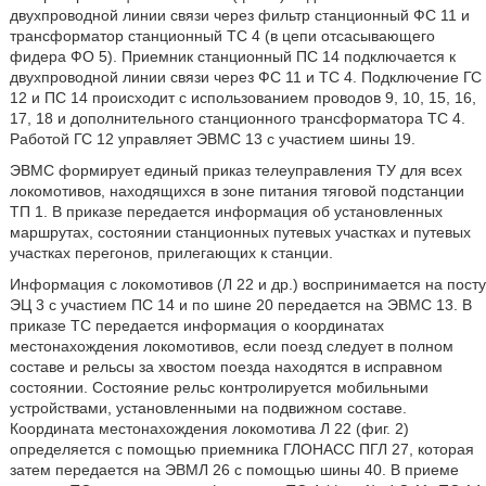
двухпроводной линии связи через фильтр станционный ФС 11 и
трансформатор станционный ТС 4 (в цепи отсасывающего
фидера ФО 5). Приемник станционный ПС 14 подключается к
двухпроводной линии связи через ФС 11 и ТС 4. Подключение ГС
12 и ПС 14 происходит с использованием проводов 9, 10, 15, 16,
17, 18 и дополнительного станционного трансформатора ТС 4.
Работой ГС 12 управляет ЭВМС 13 с участием шины 19.
ЭВМС формирует единый приказ телеуправления ТУ для всех
локомотивов, находящихся в зоне питания тяговой подстанции
ТП 1. В приказе передается информация об установленных
маршрутах, состоянии станционных путевых участках и путевых
участках перегонов, прилегающих к станции.
Информация с локомотивов (Л 22 и др.) воспринимается на посту
ЭЦ 3 с участием ПС 14 и по шине 20 передается на ЭВМС 13. В
приказе ТС передается информация о координатах
местонахождения локомотивов, если поезд следует в полном
составе и рельсы за хвостом поезда находятся в исправном
состоянии. Состояние рельс контролируется мобильными
устройствами, установленными на подвижном составе.
Координата местонахождения локомотива Л 22 (фиг. 2)
определяется с помощью приемника ГЛОНАСС ПГЛ 27, которая
затем передается на ЭВМЛ 26 с помощью шины 40. В приеме