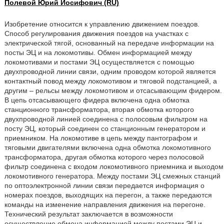
Полевой Юрий Иосифович (RU)
Изобретение относится к управлению движением поездов.
Способ регулирования движения поездов на участках с
электрической тягой, основанный на передаче информации на
посты ЭЦ и на локомотивы. Обмен информацией между
локомотивами и постами ЭЦ осуществляется с помощью
двухпроводной линии связи, одним проводом которой является
контактный повод между локомотивом и тяговой подстанцией, а
другим – рельсы между локомотивом и отсасывающим фидером.
В цепь отсасывающего фидера включена одна обмотка
станционного трансформатора, вторая обмотка которого
двухпроводной линией соединена с полосовым фильтром на
посту ЭЦ, который соединен со станционным генератором и
приемником. На локомотиве в цепь между пантографом и
тяговыми двигателями включена одна обмотка локомотивного
трансформатора, другая обмотка которого через полосовой
фильтр соединена с входом локомотивного приемника и выходом
локомотивного генератора. Между постами ЭЦ смежных станций
по оптоэлектронной линии связи передается информация о
номерах поездов, выходящих на перегон, а также передаются
команды на изменение направления движения на перегоне.
Технический результат заключается в возможности
осуществление обмена информацией между постами ЭЦ и