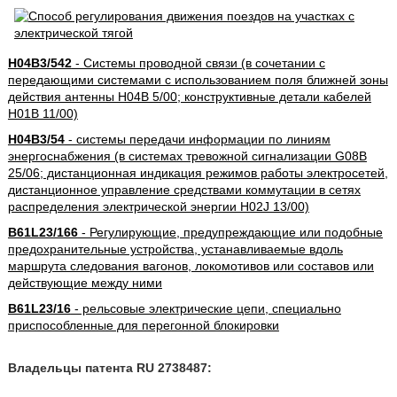
H04B3/542
- Системы проводной связи (в сочетании с
передающими системами с использованием поля ближней зоны
действия антенны H04B 5/00; конструктивные детали кабелей
H01B 11/00)
H04B3/54
- системы передачи информации по линиям
энергоснабжения (в системах тревожной сигнализации G08B
25/06; дистанционная индикация режимов работы электросетей,
дистанционное управление средствами коммутации в сетях
распределения электрической энергии H02J 13/00)
B61L23/166
- Регулирующие, предупреждающие или подобные
предохранительные устройства, устанавливаемые вдоль
маршрута следования вагонов, локомотивов или составов или
действующие между ними
B61L23/16
- рельсовые электрические цепи, специально
приспособленные для перегонной блокировки
Владельцы патента RU 2738487: