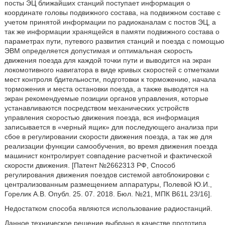
посты ЭЦ ближайших станций поступает информация о
координате головы подвижного состава, на подвижном составе с
учетом принятой информации по радиоканалам с постов ЭЦ, а
так же информации хранящейся в памяти подвижного состава о
параметрах пути, путевого развития станций и поезда с помощью
ЭВМ определяется допустимая и оптимальная скорость
движения поезда для каждой точки пути и выводится на экран
локомотивного навигатора в виде кривых скоростей с отметками
мест контроля бдительности, подготовки к торможению, начала
торможения и места остановки поезда, а также выводятся на
экран рекомендуемые позиции органов управления, которые
устанавливаются посредством механических устройств
управления скоростью движения поезда, вся информация
записывается в «черный ящик» для последующего анализа при
сбое в регулировании скорости движения поезда, а так же для
реализации функции самообучения, во время движения поезда
машинист контролирует совпадение расчетной и фактической
скорости движения. [Патент №2662313 РФ, Способ
регулирования движения поездов системой автоблокировки с
централизованным размещением аппаратуры, Полевой Ю.И.,
Горелик А.В. Опубл. 25. 07. 2018. Бюл. №21, МПК B61L 23/16].
Недостатком способа являются использование радиостанций.
Данное техническое решение выбрано в качестве прототипа