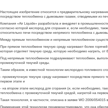
Настоящее изобретение относится к предварительному нагреванию
посредством теплообмена с дымовыми газами, отводимыми из печ
Компания «Air Liquide» разработала и внедряет в промышленности
согласно которой кислород для сгорания и, если необходимо, так
относительно печи посредством непрямого теплообмена с дымовы
Между прямым теплообменом и непрямым теплообменом существ
При прямом теплообмене текучую среду нагревают более горячей 
которая отделяет текучую среду, которую необходимо нагреть, от 
Под непрямым теплообменом подразумевают теплообмен, выполн
промежуточной текучей среды.
Таким образом, в известной технологии кислородно-топливного сго
- промежуточную текучую среду нагревают посредством прямого т
первом этапе и
- на втором этапе кислород для сгорания (и, если необходимо, т
теплообмена с промежуточной текучей средой, нагретой на первом 
Такая технология, в частности, описана в заявке WO 2006/054015
Применение этой технологии продемонстрировало, что она обеспе