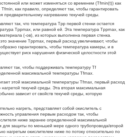
стоянной или может изменяться со временем (Tfmin(t)) как
Tfmin, как правило, определяют так, чтобы гарантировать
я предварительному нагреванию текучей среды.
ляют так, что температура Tpp первой стенки остается
атура Tppmax, или равной ей. Эта температура Tppmax, как
материала (-ов), из которых выполнена первая стенка.
 это значение Tppmax, первый расход увеличивают, чтобы
образно гарантировать, чтобы температура камеры, и в
 существует риск нарушения физической целостности этой
ляют так, чтобы поддерживать температуру Tf
ределенной максимальной температуры Tfmax.
тигает этой максимальной температуры Tfmax, первый расход
 нагретой текучей среды. Эта вторая максимальная
обычно зависит от свойств текучей среды, которую
тельно нагреть, представляет собой окислитель с
ожность управления первым расходом так, чтобы
кислителя ниже заранее определенной максимальной
м для защиты по меньшей мере одного трубопровода/второй
льно нагретым окислителем ниже по потоку относительно по