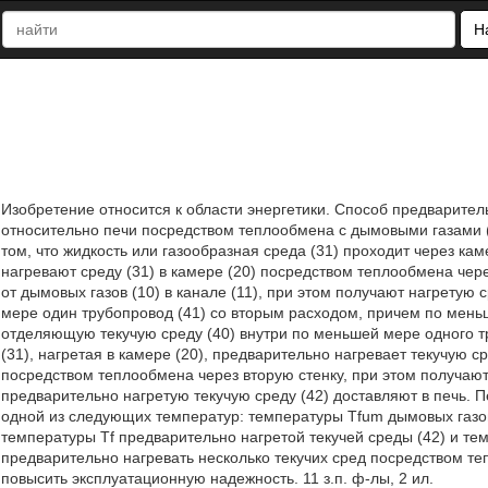
Н
Изобретение относится к области энергетики. Способ предварител
относительно печи посредством теплообмена с дымовыми газами (1
том, что жидкость или газообразная среда (31) проходит через кам
нагревают среду (31) в камере (20) посредством теплообмена чере
от дымовых газов (10) в канале (11), при этом получают нагретую 
мере один трубопровод (41) со вторым расходом, причем по меньш
отделяющую текучую среду (40) внутри по меньшей мере одного тр
(31), нагретая в камере (20), предварительно нагревает текучую 
посредством теплообмена через вторую стенку, при этом получают
предварительно нагретую текучую среду (42) доставляют в печь.
одной из следующих температур: температуры Tfum дымовых газов (
температуры Tf предварительно нагретой текучей среды (42) и те
предварительно нагревать несколько текучих сред посредством т
повысить эксплуатационную надежность. 11 з.п. ф-лы, 2 ил.