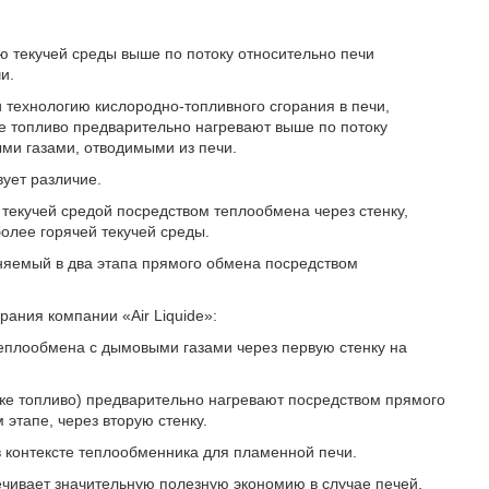
 текучей среды выше по потоку относительно печи
и.
 технологию кислородно-топливного сгорания в печи,
же топливо предварительно нагревают выше по потоку
ми газами, отводимыми из печи.
ует различие.
текучей средой посредством теплообмена через стенку,
более горячей текучей среды.
яемый в два этапа прямого обмена посредством
рания компании «Air Liquide»:
еплообмена с дымовыми газами через первую стенку на
акже топливо) предварительно нагревают посредством прямого
этапе, через вторую стенку.
 в контексте теплообменника для пламенной печи.
чивает значительную полезную экономию в случае печей,