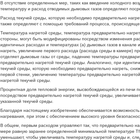
В отсутствие определенных мер, таких как введение холодного воз
температуру и расход отводимых дымовых газов определяют посре
Расход текучей среды, которую необходимо предварительно нагре
также определяют с помощью требований процесса, происходящег
Температура нагретой среды, температура предварительно нагрето
стороны, могут быть модифицированы посредством изменения расх
идентичных расходах и температурах (a) дымовых газов в канале 
нагреть, увеличение первого расхода (расхода среды в камере) п
отделяет дымовые газы от среды, падению температуры предвари
предварительно нагретой текучей среды. Аналогично, при идентич
текучей среды, которую необходимо предварительно нагреть, сни
первой стенки, увеличению температуры предварительно нагрето
нагретой текучей среды.
Процентная доля тепловой энергии, высвобождающейся из печи по
посредством предварительно нагретой текучей среды, увеличивае
указанной текучей среды.
Благодаря настоящему изобретению обеспечивается возможность 
нагревания, при этом с обеспечением высокого уровня безопаснос
В общем, первым расходом управляют так, что предварительно на
мере равную заранее определенной минимальной температуре Tfmi
уменьшают, чтобы увеличивать температуру нагретой среды и, сле