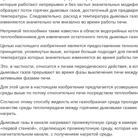
которые работают непрерывно и без частых значительных модифи
образуют поток горячих дымовых газов, достаточный для предвар
температуры. Следовательно, расход и температура дымовых газов
изменяются значительно или внезапно во время работы печи.
Непрямой теплообмен также известен в области водогрейных котлов
теплообменников для извлечения остаточного тепла дымовых газов
Целью настоящего изобретения является предоставление техноло
принципов, упомянутых выше, которая больше подходит для печей
температура которых значительно изменяется во время работы пе
Это, в частности, относится к печам периодического действия, в к
дымовых газов прерывают во время фазы выключения печи между 
активными фазами печи.
Для этой цели в настоящем изобретении предлагается усовершен
среды выше по потоку относительно печи посредством теплообмен
Согласно этому способу жидкость или газообразная среда проходи
качестве среды теплопередачи между горячими дымовыми газами 
нагреть.
Дымовые газы в канале нагревают промежуточную среду в камере 
«первой стенкой», отделяющую промежуточную среду, которая нахо
нагнетательном канале, с получением нагретой среды.