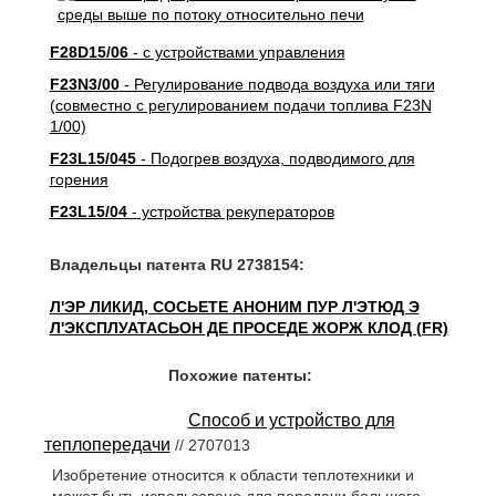
F28D15/06
- с устройствами управления
F23N3/00
- Регулирование подвода воздуха или тяги
(совместно с регулированием подачи топлива F23N
1/00)
F23L15/045
- Подогрев воздуха, подводимого для
горения
F23L15/04
- устройства рекуператоров
Владельцы патента RU 2738154:
Л'ЭР ЛИКИД, СОСЬЕТЕ АНОНИМ ПУР Л'ЭТЮД Э
Л'ЭКСПЛУАТАСЬОН ДЕ ПРОСЕДЕ ЖОРЖ КЛОД (FR)
Похожие патенты:
Способ и устройство для
теплопередачи
// 2707013
Изобретение относится к области теплотехники и