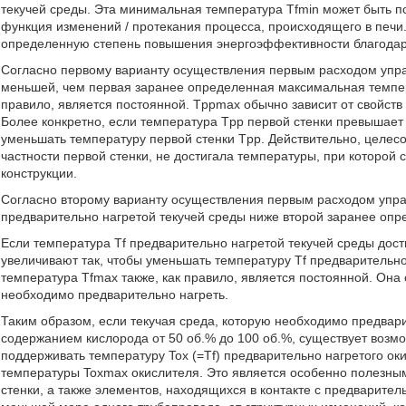
текучей среды. Эта минимальная температура Tfmin может быть по
функция изменений / протекания процесса, происходящего в печи. 
определенную степень повышения энергоэффективности благодар
Согласно первому варианту осуществления первым расходом управ
меньшей, чем первая заранее определенная максимальная темпер
правило, является постоянной. Tppmax обычно зависит от свойств 
Более конкретно, если температура Tpp первой стенки превышает
уменьшать температуру первой стенки Tpp. Действительно, целесо
частности первой стенки, не достигала температуры, при которой
конструкции.
Согласно второму варианту осуществления первым расходом управ
предварительно нагретой текучей среды ниже второй заранее оп
Если температура Tf предварительно нагретой текучей среды дос
увеличивают так, чтобы уменьшать температуру Tf предварительно
температура Tfmax также, как правило, является постоянной. Она 
необходимо предварительно нагреть.
Таким образом, если текучая среда, которую необходимо предвари
содержанием кислорода от 50 об.% до 100 об.%, существует возм
поддерживать температуру Tox (=Tf) предварительно нагретого о
температуры Toxmax окислителя. Это является особенно полезны
стенки, а также элементов, находящихся в контакте с предварите