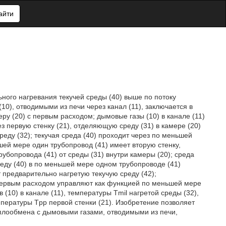
айти
ьного нагревания текучей среды (40) выше по потоку
0), отводимыми из печи через канал (11), заключается в
еру (20) с первым расходом; дымовые газы (10) в канале (11)
з первую стенку (21), отделяющую среду (31) в камере (20)
среду (32); текучая среда (40) проходит через по меньшей
ей мере один трубопровод (41) имеет вторую стенку,
убопровода (41) от среды (31) внутри камеры (20); среда
среду (40) в по меньшей мере одном трубопроводе (41)
 предварительно нагретую текучую среду (42);
 Первым расходом управляют как функцией по меньшей мере
10) в канале (11), температуры Tmil нагретой среды (32),
мпературы Tpp первой стенки (21). Изобретение позволяет
еплообмена с дымовыми газами, отводимыми из печи,