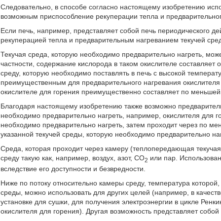
Следовательно, в способе согласно настоящему изобретению исп
возможным приспособление рекуперации тепла и предварительног
Если печь, например, представляет собой печь периодического д
рекуперацией тепла и предварительным нагреванием текучей сред
Текучая среда, которую необходимо предварительно нагреть, может
частности, содержание кислорода в таком окислителе составляет о
среду, которую необходимо поставлять в печь с высокой темпера
преимущественным для предварительного нагревания окислителя 
окислителе для горения преимущественно составляет по меньшей
Благодаря настоящему изобретению также возможно предварительн
необходимо предварительно нагреть, например, окислителя для го
необходимо предварительно нагреть, затем проходит через по м
указанной текучей среды, которую необходимо предварительно на
Среда, которая проходит через камеру (теплопередающая текучая
среду такую как, например, воздух, азот, CO
или пар. Использован
2
вследствие его доступности и безвредности.
Ниже по потоку относительно камеры среду, температура которой
среды, можно использовать для других целей (например, в качеств
установке для сушки, для получения электроэнергии в цикле Ренки
окислителя для горения). Другая возможность представляет собой