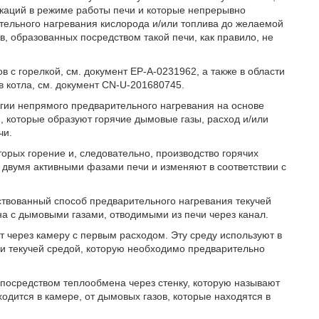
каций в режиме работы печи и которые непрерывно
ительного нагревания кислорода и/или топлива до желаемой
, образованных посредством такой печи, как правило, не
 с горелкой, см. документ EP-A-0231962, а также в области
 котла, см. документ CN-U-201680745.
гии непрямого предварительного нагревания на основе
, которые образуют горячие дымовые газы, расход и/или
чи.
оторых горение и, следовательно, производство горячих
двумя активными фазами печи и изменяют в соответствии с
ствованный способ предварительного нагревания текучей
а с дымовыми газами, отводимыми из печи через канал.
т через камеру с первым расходом. Эту среду используют в
и текучей средой, которую необходимо предварительно
посредством теплообмена через стенку, которую называют
дится в камере, от дымовых газов, которые находятся в