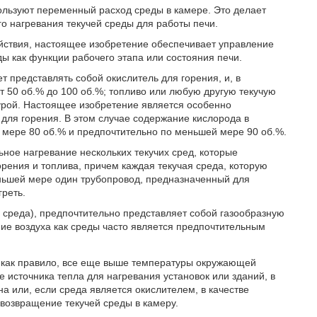
ользуют переменный расход среды в камере. Это делает
о нагревания текучей среды для работы печи.
ействия, настоящее изобретение обеспечивает управление
ы как функции рабочего этапа или состояния печи.
 представлять собой окислитель для горения, и, в
т 50 об.% до 100 об.%; топливо или любую другую текучую
турой. Настоящее изобретение является особенно
для горения. В этом случае содержание кислорода в
 мере 80 об.% и предпочтительно по меньшей мере 90 об.%.
ое нагревание нескольких текучих сред, которые
рения и топлива, причем каждая текучая среда, которую
еньшей мере один трубопровод, предназначенный для
греть.
 среда), предпочтительно представляет собой газообразную
ие воздуха как среды часто является предпочтительным
, как правило, все еще выше температуры окружающей
е источника тепла для нагревания установок или зданий, в
на или, если среда является окислителем, в качестве
 возвращение текучей среды в камеру.