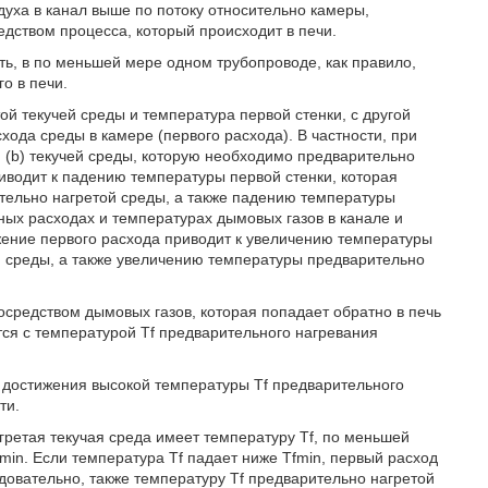
духа в канал выше по потоку относительно камеры,
дством процесса, который происходит в печи.
ть, в по меньшей мере одном трубопроводе, как правило,
о в печи.
й текучей среды и температура первой стенки, с другой
ода среды в камере (первого расхода). В частности, при
и (b) текучей среды, которую необходимо предварительно
риводит к падению температуры первой стенки, которая
тельно нагретой среды, а также падению температуры
ных расходах и температурах дымовых газов в канале и
жение первого расхода приводит к увеличению температуры
й среды, а также увеличению температуры предварительно
средством дымовых газов, которая попадает обратно в печь
тся с температурой Tf предварительного нагревания
достижения высокой температуры Tf предварительного
ти.
гретая текучая среда имеет температуру Tf, по меньшей
n. Если температура Tf падает ниже Tfmin, первый расход
довательно, также температуру Tf предварительно нагретой