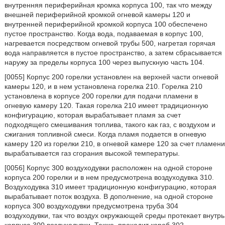
внутренняя периферийная кромка корпуса 100, так что между
внешней периферийной кромкой огневой камеры 120 и
внутренней периферийной кромкой корпуса 100 обеспечено
пустое пространство. Когда вода, подаваемая в корпус 100,
нагревается посредством огневой трубы 500, нагретая горячая
вода направляется в пустое пространство, а затем сбрасывается
наружу за пределы корпуса 100 через выпускную часть 104.
[0055] Корпус 200 горелки установлен на верхней части огневой
камеры 120, и в нем установлена горелка 210. Горелка 210
установлена в корпусе 200 горелки для подачи пламени в
огневую камеру 120. Такая горелка 210 имеет традиционную
конфигурацию, которая вырабатывает пламя за счет
подходящего смешивания топлива, такого как газ, с воздухом и
сжигания топливной смеси. Когда пламя подается в огневую
камеру 120 из горелки 210, в огневой камере 120 за счет пламени
вырабатывается газ сгорания высокой температуры.
[0056] Корпус 300 воздуходувки расположен на одной стороне
корпуса 200 горелки и в нем предусмотрена воздуходувка 310.
Воздуходувка 310 имеет традиционную конфигурацию, которая
вырабатывает поток воздуха. В дополнение, на одной стороне
корпуса 300 воздуходувки предусмотрена труба 304
воздуходувки, так что воздух окружающей среды протекает внутрь