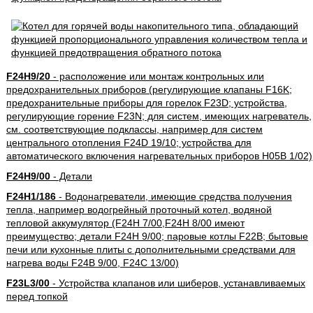
F24H9/20
- расположение или монтаж контрольных или
предохранительных приборов (регулирующие клапаны F16K;
предохранительные приборы для горелок F23D; устройства,
регулирующие горение F23N; для систем, имеющих нагреватель,
см. соответствующие подклассы, например для систем
центрального отопления F24D 19/10; устройства для
автоматического включения нагревательных приборов H05B 1/02)
F24H9/00
- Детали
F24H1/186
- Водонагреватели, имеющие средства получения
тепла, например водогрейный проточный котел, водяной
тепловой аккумулятор (F24H 7/00,F24H 8/00 имеют
преимущество; детали F24H 9/00; паровые котлы F22B; бытовые
печи или кухонные плиты с дополнительными средствами для
нагрева воды F24B 9/00, F24C 13/00)
F23L3/00
- Устройства клапанов или шиберов, устанавливаемых
перед топкой