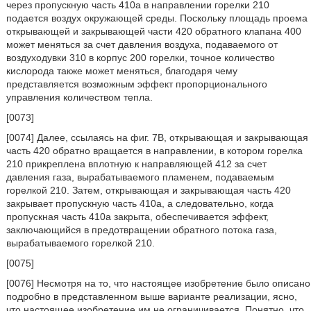
через пропускную часть 410a в направлении горелки 210
подается воздух окружающей среды. Поскольку площадь проема
открывающей и закрывающей части 420 обратного клапана 400
может меняться за счет давления воздуха, подаваемого от
воздуходувки 310 в корпус 200 горелки, точное количество
кислорода также может меняться, благодаря чему
представляется возможным эффект пропорционального
управления количеством тепла.
[0073]
[0074] Далее, ссылаясь на фиг. 7B, открывающая и закрывающая
часть 420 обратно вращается в направлении, в котором горелка
210 прикреплена вплотную к направляющей 412 за счет
давления газа, вырабатываемого пламенем, подаваемым
горелкой 210. Затем, открывающая и закрывающая часть 420
закрывает пропускную часть 410a, а следовательно, когда
пропускная часть 410a закрыта, обеспечивается эффект,
заключающийся в предотвращении обратного потока газа,
вырабатываемого горелкой 210.
[0075]
[0076] Несмотря на то, что настоящее изобретение было описано
подробно в представленном выше варианте реализации, ясно,
что настоящее изобретение им не ограничивается. Понятно, что