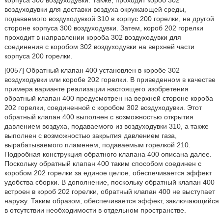
корпуса 300 воздуходувки. Также, проходит короб 302
воздуходувки для доставки воздуха окружающей среды,
подаваемого воздуходувкой 310 в корпус 200 горелки, на другой
стороне корпуса 300 воздуходувки. Затем, короб 202 горелки
проходит в направлении короба 302 воздуходувки для
соединения с коробом 302 воздуходувки на верхней части
корпуса 200 горелки.
[0057] Обратный клапан 400 установлен в коробе 302
воздуходувки или коробе 202 горелки. В приведенном в качестве
примера варианте реализации настоящего изобретения
обратный клапан 400 предусмотрен на верхней стороне короба
202 горелки, соединенной с коробом 302 воздуходувки. Этот
обратный клапан 400 выполнен с возможностью открытия
давлением воздуха, подаваемого из воздуходувки 310, а также
выполнен с возможностью закрытия давлением газа,
вырабатываемого пламенем, подаваемым горелкой 210.
Подробная конструкция обратного клапана 400 описана далее.
Поскольку обратный клапан 400 таким способом соединен с
коробом 202 горелки за единое целое, обеспечивается эффект
удобства сборки. В дополнение, поскольку обратный клапан 400
встроен в короб 202 горелки, обратный клапан 400 не выступает
наружу. Таким образом, обеспечивается эффект, заключающийся
в отсутствии необходимости в отдельном пространстве.