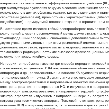
направлено на увеличение коэффициента полезного действия (КП
при эксплуатации в условиях вакуума в составе космических аппа
использовано в других областях техники, где изготавливают и пр
свойствами (размерами), прочностными характеристиками (гибкос
воздействиям), нормируемой тепловой отдачей, с ограничением т
В настоящее время известен гибкий электрообогреватель патент 
резистивный элемент, расположенный между двумя листами элек
токоподводящими проводами, снабженный дополнительным листо
двумя указанными листами, при этом резистивный элемент выполн
дополнительном листе, причем листы электроизоляционного матер
термостойких радиационностойких высокоэлектроизоляционных м
плоскую или криволинейную форму.
Из теории теплообмена известно три способа передачи тепловой э
конвективный, излучением. В КА нагреваемыми объектами являютс
аппаратура и др., расположенные на панелях КА в условиях открыт
тепла конвекцией ничтожна. В связи с этим в космическом аппара
между электронагревателем и нагреваемым объектом возможен д
электронагревателя и поверхностью НО, и излучением с поверхност
поверхности электронагревателя: в направлении верхней полусфе
электронагревателя излучением в направлении верхней полусферы 
нагрева узла космического аппарата. Тепловой поток электронаг
повышает КПД электронагревателя, т.к. используется для нагрева 