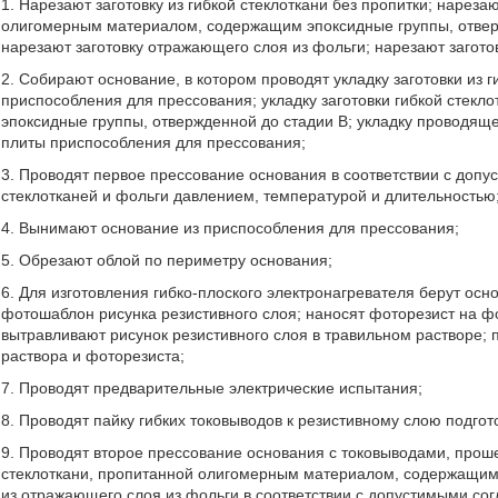
1. Нарезают заготовку из гибкой стеклоткани без пропитки; нарезаю
олигомерным материалом, содержащим эпоксидные группы, отвержд
нарезают заготовку отражающего слоя из фольги; нарезают заготов
2. Собирают основание, в котором проводят укладку заготовки из 
приспособления для прессования; укладку заготовки гибкой стек
эпоксидные группы, отвержденной до стадии В; укладку проводящ
плиты приспособления для прессования;
3. Проводят первое прессование основания в соответствии с доп
стеклотканей и фольги давлением, температурой и длительностью
4. Вынимают основание из приспособления для прессования;
5. Обрезают облой по периметру основания;
6. Для изготовления гибко-плоского электронагревателя берут о
фотошаблон рисунка резистивного слоя; наносят фоторезист на ф
вытравливают рисунок резистивного слоя в травильном растворе;
раствора и фоторезиста;
7. Проводят предварительные электрические испытания;
8. Проводят пайку гибких токовыводов к резистивному слою подго
9. Проводят второе прессование основания с токовыводами, проше
стеклоткани, пропитанной олигомерным материалом, содержащим э
из отражающего слоя из фольги в соответствии с допустимыми со