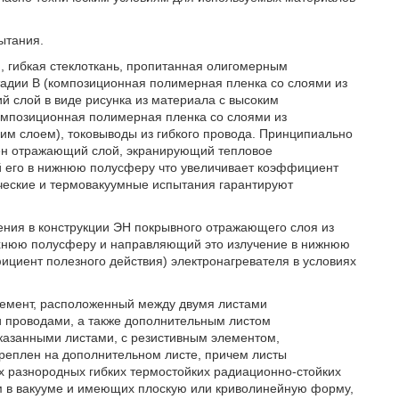
ытания.
и, гибкая стеклоткань, пропитанная олигомерным
адии В (композиционная полимерная пленка со слоями из
й слой в виде рисунка из материала с высоким
омпозиционная полимерная пленка со слоями из
им слоем), токовыводы из гибкого провода. Принципиально
нен отражающий слой, экранирующий тепловое
 его в нижнюю полусферу что увеличивает коэффициент
ческие и термовакуумные испытания гарантируют
нения в конструкции ЭН покрывного отражающего слоя из
рхнюю полусферу и направляющий это излучение в нижнюю
ициент полезного действия) электронагревателя в условиях
лемент, расположенный между двумя листами
 проводами, а также дополнительным листом
казанными листами, с резистивным элементом,
креплен на дополнительном листе, причем листы
их разнородных гибких термостойких радиационно-стойких
 в вакууме и имеющих плоскую или криволинейную форму,