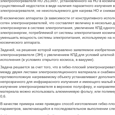
электрообогревателя RU 2613497, установленного на НО в косми
существенный недостаток в виде наличия паразитного излучения в
электронагревателя, не неиспользуемого для нагрева НО и снижа
В космических аппаратах (в зависимости от конструктивного испол
сотен электронагревателей, что составляет величину в несколько
электроэнергии в системе электропитания, увеличение КПД одног
электроэнергии, потребляемой от системы электропитания космиче
уменьшить мощность системы электропитания, используемую на наг
космического аппарата.
Задачей, на решение которой направлено заявляемое изобретени
электронагревателя (ЭН) с увеличением КПД для условий штатной 
исполнения (в условиях открытого космоса, в вакууме).
Задача решается за счет того, что в гибко-плоский электронагре
между двумя листами электроизоляционного материала и снабже
противоположную нагреваемому объекту устанавливают дополни
непрозрачного для инфракрасного излучения и имеющего малый 
излучение электронагревателя в верхнюю полусферу, и направля
материала можно использовать алюминиевую фольгу, или полиме
0,6.
В качестве примера ниже приведен способ изготовления гибко-пл
параметров, заключающийся в последовательном выполнении сле