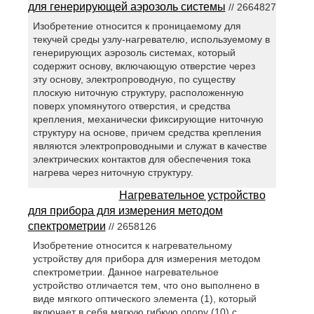
для генерирующей аэрозоль системы
// 2664827
Изобретение относится к проницаемому для
текучей среды узлу-нагревателю, используемому в
генерирующих аэрозоль системах, который
содержит основу, включающую отверстие через
эту основу, электропроводную, по существу
плоскую ниточную структуру, расположенную
поверх упомянутого отверстия, и средства
крепления, механически фиксирующие ниточную
структуру на основе, причем средства крепления
являются электропроводными и служат в качестве
электрических контактов для обеспечения тока
нагрева через ниточную структуру.
Нагревательное устройство
для прибора для измерения методом
спектрометрии
// 2658126
Изобретение относится к нагревательному
устройству для прибора для измерения методом
спектрометрии. Данное нагревательное
устройство отличается тем, что оно выполнено в
виде мягкого оптического элемента (1), который
включает в себя мягкую гибкую опору (10) с