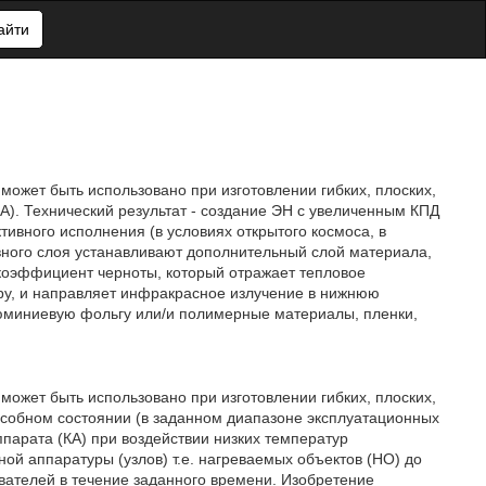
айти
может быть использовано при изготовлении гибких, плоских,
КА). Технический результат - создание ЭН с увеличенным КПД
тивного исполнения (в условиях открытого космоса, в
рывного слоя устанавливают дополнительный слой материала,
коэффициент черноты, который отражает тепловое
ру, и направляет инфракрасное излучение в нижнюю
юминиевую фольгу или/и полимерные материалы, пленки,
может быть использовано при изготовлении гибких, плоских,
особном состоянии (в заданном диапазоне эксплуатационных
парата (КА) при воздействии низких температур
ой аппаратуры (узлов) т.е. нагреваемых объектов (НО) до
вателей в течение заданного времени. Изобретение