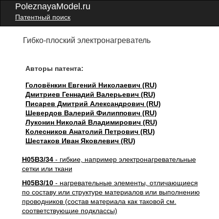
PoleznayaModel.ru
Патентный поиск
Гибко-плоский электронагреватель
Авторы патента:
Головёнкин Евгений Николаевич (RU)
Дмитриев Геннадий Валерьевич (RU)
Писарев Дмитрий Александрович (RU)
Шевердов Валерий Филиппович (RU)
Луконин Николай Владимирович (RU)
Колесников Анатолий Петрович (RU)
Шестаков Иван Яковлевич (RU)
H05B3/34
- гибкие, например электронагревательные
сетки или ткани
H05B3/10
- нагревательные элементы, отличающиеся
по составу или структуре материалов или выполнению
проводников (состав материала как таковой см.
соответствующие подклассы)