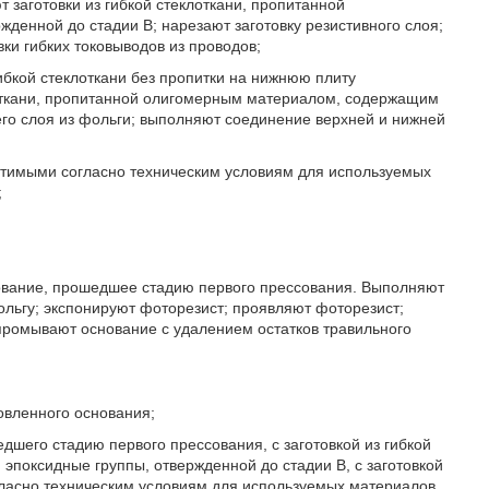
т заготовки из гибкой стеклоткани, пропитанной
енной до стадии В; нарезают заготовку резистивного слоя;
ки гибких токовыводов из проводов;
гибкой стеклоткани без пропитки на нижнюю плиту
лоткани, пропитанной олигомерным материалом, содержащим
его слоя из фольги; выполняют соединение верхней и нижней
устимыми согласно техническим условиям для используемых
;
снование, прошедшее стадию первого прессования. Выполняют
ольгу; экспонируют фоторезист; проявляют фоторезист;
 промывают основание с удалением остатков травильного
товленного основания;
дшего стадию первого прессования, с заготовкой из гибкой
поксидные группы, отвержденной до стадии В, с заготовкой
гласно техническим условиям для используемых материалов