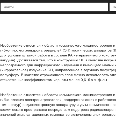
Н
Изобретение относится к области космического машиностроения и 
гибко-плоских электронагревателей (ЭН) космических аппаратов (
для условий штатной работы в составе КА негерметичного конструк
вакууме). Достигается тем, что в конструкцию ЭН в качестве пок
непрозрачного для инфракрасного излучения и имеющего малый 
(инфракрасное) излучение ЭН, направленное в верхнюю полусфе
полусферу. В качестве отражающего слоя можно использовать ал
стеклоткань с коэффициентом черноты менее 0,6. 6 з.п. ф-лы.
Изобретение относится к области космического машиностроения и 
гибко-плоских электронагревателей, поддерживающих в работосп
температур) радиоэлектронную аппаратуру и узлы космического ап
космического пространства посредством подогрева радиоэлектронн
значений эксплуатационных температур включением электронагре