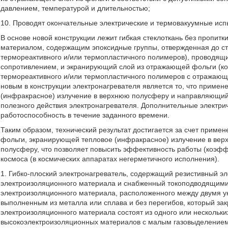
давлением, температурой и длительностью;
10. Проводят окончательные электрические и термовакуумные исп
В основе новой конструкции лежит гибкая стеклоткань без пропитк
материалом, содержащим эпоксидные группы, отвержденная до ст
термореактивного и/или термопластичного полимеров), проводящи
сопротивлением, и экранирующий слой из отражающей фольги (к
термореактивного и/или термопластичного полимеров с отражающ
новым в конструкции электронагревателя является то, что приме
(инфракрасное) излучение в верхнюю полусферу и направляющий
полезного действия электронагревателя. Дополнительные электри
работоспособность в течение заданного времени.
Таким образом, технический результат достигается за счет приме
фольги, экранирующей тепловое (инфракрасное) излучение в ве
полусферу, что позволяет повысить эффективность работы (коэфф
космоса (в космических аппаратах негерметичного исполнения).
1. Гибко-плоский электронагреватель, содержащий резистивный э
электроизоляционного материала и снабженный токоподводящими
электроизоляционного материала, расположенного между двумя у
выполненным из металла или сплава и без перегибов, который за
электроизоляционного материала состоят из одного или нескольк
высокоэлектроизоляционных материалов с малым газовыделением