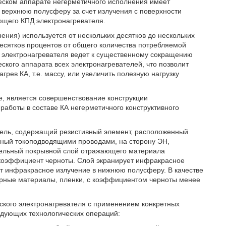
ческом аппарате негерметичного исполнения имеет
 верхнюю полусферу за счет излучения с поверхности
ющего КПД электронагревателя.
нения) используется от нескольких десятков до нескольких
 десятков процентов от общего количества потребляемой
о электронагревателя ведет к существенному сокращению
ского аппарата всех электронагревателей, что позволит
рев КА, т.е. массу, или увеличить полезную нагрузку
е, является совершенствование конструкции
работы в составе КА негерметичного конструктивного
ватель, содержащий резистивный элемент, расположенный
нный токоподводящими проводами, на сторону ЭН,
тельный покрывной слой отражающего материала
коэффициент черноты. Слой экранирует инфракрасное
ет инфракрасное излучение в нижнюю полусферу. В качестве
рные материалы, пленки, с коэффициентом черноты менее
оского электронагревателя с применением конкретных
дующих технологических операций: