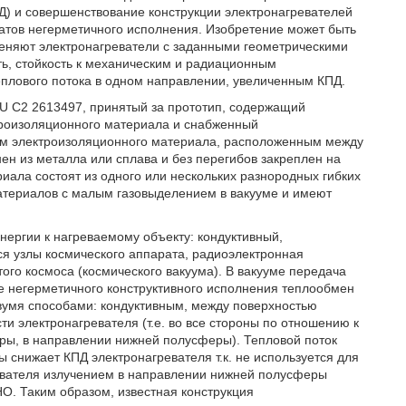
Д) и совершенствование конструкции электронагревателей
ратов негерметичного исполнения. Изобретение может быть
именяют электронагреватели с заданными геометрическими
ть, стойкость к механическим и радиационным
еплового потока в одном направлении, увеличенным КПД.
RU C2 2613497, принятый за прототип, содержащий
троизоляционного материала и снабженный
м электроизоляционного материала, расположенным между
ен из металла или сплава и без перегибов закреплен на
иала состоят из одного или нескольких разнородных гибких
атериалов с малым газовыделением в вакууме и имеют
нергии к нагреваемому объекту: кондуктивный,
я узлы космического аппарата, радиоэлектронная
ого космоса (космического вакуума). В вакууме передача
те негерметичного конструктивного исполнения теплообмен
вумя способами: кондуктивным, между поверхностью
и электронагревателя (т.е. во все стороны по отношению к
ры, в направлении нижней полусферы). Тепловой поток
снижает КПД электронагревателя т.к. не используется для
ревателя излучением в направлении нижней полусферы
НО. Таким образом, известная конструкция