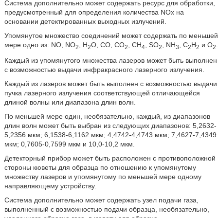
Система дополнительно может содержать ресурс для обработки,
предусмотренный для определения количества NOx на
основании детектированных выходных излучений.
Упомянутое множество соединений может содержать по меньшей
мере одно из: NO, NO
, H
O, CO, CO
, CH
, SO
, NH
, C
H
и O
.
2
2
2
4
2
3
2
2
2
Каждый из упомянутого множества лазеров может быть выполнен
с возможностью выдачи инфракрасного лазерного излучения.
Каждый из лазеров может быть выполнен с возможностью выдачи
пучка лазерного излучения соответствующей отличающейся
длиной волны или диапазона длин волн.
По меньшей мере один, необязательно, каждый, из диапазонов
длин волн может быть выбран из следующих диапазонов: 5,2632-
5,2356 мкм; 6,1538-6,1162 мкм; 4,4742-4,4743 мкм; 7,4627-7,4349
мкм; 0,7605-0,7599 мкм и 10,0-10,2 мкм.
Детекторный прибор может быть расположен с противоположной
стороны кюветы для образца по отношению к упомянутому
множеству лазеров и упомянутому по меньшей мере одному
направляющему устройству.
Система дополнительно может содержать узел подачи газа,
выполненный с возможностью подачи образца, необязательно,