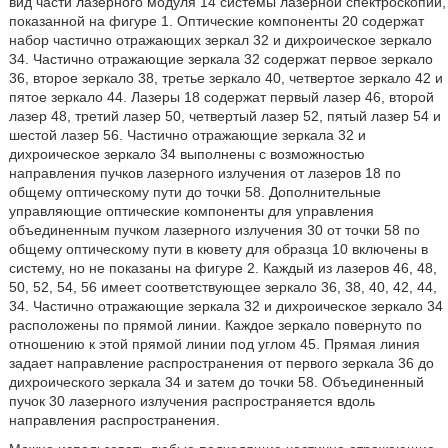
вид части лазерного модуля 14 системы лазерной спектроскопии,
показанной на фигуре 1. Оптические компоненты 20 содержат
набор частично отражающих зеркал 32 и дихроическое зеркало
34. Частично отражающие зеркала 32 содержат первое зеркало
36, второе зеркало 38, третье зеркало 40, четвертое зеркало 42 и
пятое зеркало 44. Лазеры 18 содержат первый лазер 46, второй
лазер 48, третий лазер 50, четвертый лазер 52, пятый лазер 54 и
шестой лазер 56. Частично отражающие зеркала 32 и
дихроическое зеркало 34 выполнены с возможностью
направления пучков лазерного излучения от лазеров 18 по
общему оптическому пути до точки 58. Дополнительные
управляющие оптические компоненты для управления
объединенным пучком лазерного излучения 30 от точки 58 по
общему оптическому пути в кювету для образца 10 включены в
систему, но не показаны на фигуре 2. Каждый из лазеров 46, 48,
50, 52, 54, 56 имеет соответствующее зеркало 36, 38, 40, 42, 44,
34. Частично отражающие зеркала 32 и дихроическое зеркало 34
расположены по прямой линии. Каждое зеркало повернуто по
отношению к этой прямой линии под углом 45. Прямая линия
задает направление распространения от первого зеркала 36 до
дихроического зеркала 34 и затем до точки 58. Объединенный
пучок 30 лазерного излучения распространяется вдоль
направления распространения.