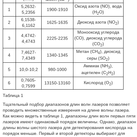
Оксид азота (NO), вода
5,2632-
1
1900-1910
(H
O)
5,2356
2
6,1538-
Диоксид азота (NO
)
2
1625-1635
2
6,1162
Монооксид углерода
4,4742-
(CO), диоксид углерода
3
2225-2235
4,4743
(CO
)
2
Метан (CH
), диоксид
7,4627-
4
4
1340-1345
серы (SO
)
7,4349
2
Аммиак (NH
),
3
5
10,0-10,2
980-1000
ацетилен (C
H
)
2
2
0,7605-
Кислород (O
)
6
13150-13160
2
0,7599
Таблица 1
Тщательный подбор диапазонов длин волн лазеров позволяет
проводить множественные измерения на длине волны лазера.
Как можно видеть в таблице 1, диапазоны длин волн первых пяти
лазеров имеют одинаковый порядок величины. Однако, диапазон
длины волны шестого лазера для детектирования кислорода на
порядок меньше. Первый и второй детекторы выбирают для