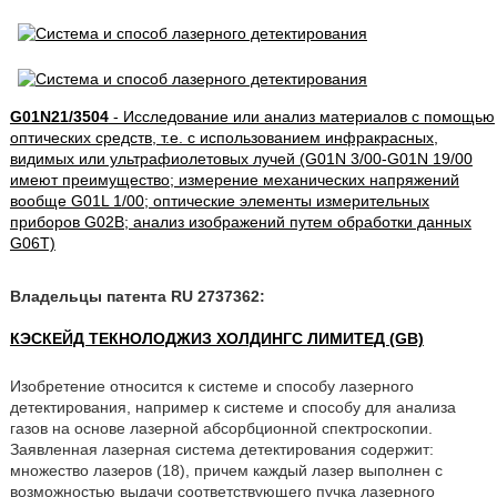
G01N21/3504
- Исследование или анализ материалов с помощью
оптических средств, т.е. с использованием инфракрасных,
видимых или ультрафиолетовых лучей (G01N 3/00-G01N 19/00
имеют преимущество; измерение механических напряжений
вообще G01L 1/00; оптические элементы измерительных
приборов G02B; анализ изображений путем обработки данных
G06T)
Владельцы патента RU 2737362:
КЭСКЕЙД ТЕКНОЛОДЖИЗ ХОЛДИНГС ЛИМИТЕД (GB)
Изобретение относится к системе и способу лазерного
детектирования, например к системе и способу для анализа
газов на основе лазерной абсорбционной спектроскопии.
Заявленная лазерная система детектирования содержит:
множество лазеров (18), причем каждый лазер выполнен с
возможностью выдачи соответствующего пучка лазерного