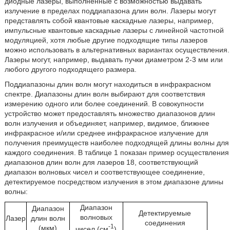
диодные лазеры, выполненные с возможностью выдавать
излучение в пределах поддиапазона длин волн. Лазеры могут
представлять собой квантовые каскадные лазеры, например,
импульсные квантовые каскадные лазеры с линейной частотной
модуляцией, хотя любые другие подходящие типы лазеров
можно использовать в альтернативных вариантах осуществления.
Лазеры могут, например, выдавать пучки диаметром 2-3 мм или
любого другого подходящего размера.
Поддиапазоны длин волн могут находиться в инфракрасном
спектре. Диапазоны длин волн выбирают для соответствия
измерению одного или более соединений. В совокупности
устройство может предоставлять множество диапазонов длин
волн излучения и объединяет, например, видимое, ближнее
инфракрасное и/или среднее инфракрасное излучение для
получения преимуществ наиболее подходящей длины волны для
каждого соединения. В таблице 1 показан пример осуществления
диапазонов длин волн для лазеров 18, соответствующий
диапазон волновых чисел и соответствующее соединение,
детектируемое посредством излучения в этом диапазоне длины
волны:
Диапазон
Диапазон
Детектируемые
волновых
Лазер
длин волн
соединения
-1
(мкм)
чисел (см
)