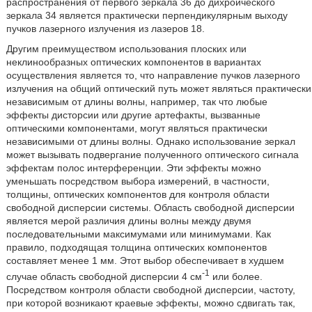
распространения от первого зеркала 36 до дихроического
зеркала 34 является практически перпендикулярным выходу
пучков лазерного излучения из лазеров 18.
Другим преимуществом использования плоских или
неклинообразных оптических компонентов в вариантах
осуществления является то, что направление пучков лазерного
излучения на общий оптический путь может являться практически
независимым от длины волны, например, так что любые
эффекты дисторсии или другие артефакты, вызванные
оптическими компонентами, могут являться практически
независимыми от длины волны. Однако использование зеркал
может вызывать подвергание полученного оптического сигнала
эффектам полос интерференции. Эти эффекты можно
уменьшать посредством выбора измерений, в частности,
толщины, оптических компонентов для контроля области
свободной дисперсии системы. Область свободной дисперсии
является мерой различия длины волны между двумя
последовательными максимумами или минимумами. Как
правило, подходящая толщина оптических компонентов
составляет менее 1 мм. Этот выбор обеспечивает в худшем
-1
случае область свободной дисперсии 4 см
или более.
Посредством контроля области свободной дисперсии, частоту,
при которой возникают краевые эффекты, можно сдвигать так,