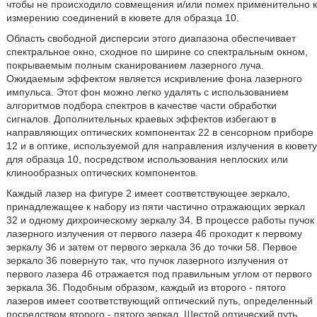
чтобы не происходило совмещения и/или помех применительно к
измерению соединений в кювете для образца 10.
Область свободной дисперсии этого диапазона обеспечивает
спектральное окно, сходное по ширине со спектральным окном,
покрываемым полным сканированием лазерного луча.
Ожидаемым эффектом является искривление фона лазерного
импульса. Этот фон можно легко удалять с использованием
алгоритмов подбора спектров в качестве части обработки
сигналов. Дополнительных краевых эффектов избегают в
направляющих оптических компонентах 22 в сенсорном приборе
12 и в оптике, используемой для направления излучения в кювету
для образца 10, посредством использования неплоских или
клинообразных оптических компонентов.
Каждый лазер на фигуре 2 имеет соответствующее зеркало,
принадлежащее к набору из пяти частично отражающих зеркал
32 и одному дихроическому зеркалу 34. В процессе работы пучок
лазерного излучения от первого лазера 46 проходит к первому
зеркалу 36 и затем от первого зеркала 36 до точки 58. Первое
зеркало 36 повернуто так, что пучок лазерного излучения от
первого лазера 46 отражается под правильным углом от первого
зеркала 36. Подобным образом, каждый из второго - пятого
лазеров имеет соответствующий оптический путь, определенный
посредством второго - пятого зеркал. Шестой оптический путь