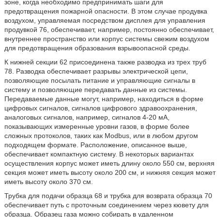
зоне, когда необходимо предпринимать шаги для
предотвращения пожарной опасности. В этом случае продувка
воздухом, управляемая посредством дисплея для управления
продувкой 76, обеспечивает, например, постоянно обеспечивает,
внутреннее пространство или корпус системы свежим воздухом
для предотвращения образования взрывоопасной среды.
К нижней секции 62 присоединена также разводка из трех труб
78. Разводка обеспечивает разрывы электрической цепи,
позволяющие посылать питание и управляющие сигналы в
систему и позволяющие передавать данные из системы.
Передаваемые данные могут, например, находиться в форме
цифровых сигналов, сигналов цифрового здравоохранения,
аналоговых сигналов, например, сигналов 4-20 мА,
показывающих измеренные уровни газов, в форме более
сложных протоколов, таких как Modbus, или в любом другом
подходящем формате. Расположение, описанное выше,
обеспечивает компактную систему. В некоторых вариантах
осуществления корпус может иметь длину около 550 см, верхняя
секция может иметь высоту около 200 см, и нижняя секция может
иметь высоту около 370 см.
Трубка для подачи образца 68 и трубка для возврата образца 70
обеспечивает путь с проточным соединением через кювету для
образца. Образец газа можно собирать в удаленном