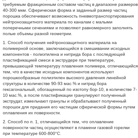
требуемым фракционным составом частиц в диапазоне размеров
40-300 мкм. Сферическая форма и заданный размер частиц
порошка обеспечивают возможность пневмотранспортирования
нейтронозащитного материала по каналам с малыми
поперечными сечениями и позволяют равномерного заполнять
полые объемы разной геометрии.
1. Способ получения нейтронозащитного материала на
полимерной основе, заключающийся в смешивании исходных
компонентов - полиэтилена и нитрида бора с последующей
пластификацией смеси в экструдере при температуре,
превышающей температуру плавления полимера, отличающийся
тем, что в качестве исходных компонентов используют
порошкообразные полиэтилен высокого давления линейной
структуры в количестве 90-93 мас.% и нитрид бора
гексагональный, обогащенный по изотопу бор-10, в количестве 7-
10 мас.%, а после пластификации гранулируют полученный
экструдат, измельчают гранулы и обрабатывают полученный
порошок для придания его частицам сферической формы путем
оплавления их поверхности.
2. Способ по п. 1, отличающийся тем, что оплавление
поверхности частиц осуществляют в пламени газовой горелки
при температуре 600-800°С.