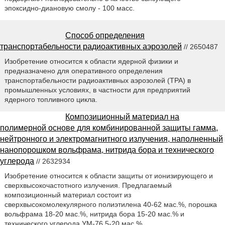
эпоксидно-диановую смолу - 100 масс.
Способ определения
транспортабельности радиоактивных аэрозолей
// 2650487
Изобретение относится к области ядерной физики и
предназначено для оперативного определения
транспортабельности радиоактивных аэрозолей (ТРА) в
промышленных условиях, в частности для предприятий
ядерного топливного цикла.
Композиционный материал на
полимерной основе для комбинированной защиты гамма,
нейтронного и электромагнитного излучения, наполненный
нанопорошком вольфрама, нитрида бора и технического
углерода
// 2632934
Изобретение относится к области защиты от ионизирующего и
сверхвысокочастотного излучения. Предлагаемый
композиционный материал состоит из
сверхвысокомолекулярного полиэтилена 40-62 мас.%, порошка
вольфрама 18-20 мас.%, нитрида бора 15-20 мас.% и
технического углерода УМ-76 5-20 мас.%.