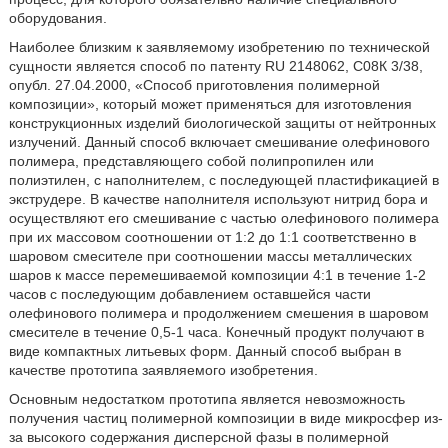
оборудования.
Наиболее близким к заявляемому изобретению по технической
сущности является способ по патенту RU 2148062, С08К 3/38,
опубл. 27.04.2000, «Способ приготовления полимерной
композиции», который может применяться для изготовления
конструкционных изделий биологической защиты от нейтронных
излучений. Данный способ включает смешивание олефинового
полимера, представляющего собой полипропилен или
полиэтилен, с наполнителем, с последующей пластификацией в
экструдере. В качестве наполнителя используют нитрид бора и
осуществляют его смешивание с частью олефинового полимера
при их массовом соотношении от 1:2 до 1:1 соответственно в
шаровом смесителе при соотношении массы металлических
шаров к массе перемешиваемой композиции 4:1 в течение 1-2
часов с последующим добавлением оставшейся части
олефинового полимера и продолжением смешения в шаровом
смесителе в течение 0,5-1 часа. Конечный продукт получают в
виде компактных литьевых форм. Данный способ выбран в
качестве прототипа заявляемого изобретения.
Основным недостатком прототипа является невозможность
получения частиц полимерной композиции в виде микросфер из-
за высокого содержания дисперсной фазы в полимерной