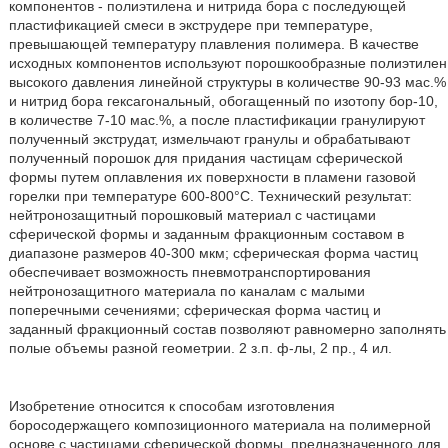
компонентов - полиэтилена и нитрида бора с последующей
пластификацией смеси в экструдере при температуре,
превышающей температуру плавления полимера. В качестве
исходных компонентов используют порошкообразные полиэтилен
высокого давления линейной структуры в количестве 90-93 мас.%
и нитрид бора гексагональный, обогащенный по изотопу бор-10,
в количестве 7-10 мас.%, а после пластификации гранулируют
полученный экструдат, измельчают гранулы и обрабатывают
полученный порошок для придания частицам сферической
формы путем оплавления их поверхности в пламени газовой
горелки при температуре 600-800°С. Технический результат:
нейтронозащитный порошковый материал с частицами
сферической формы и заданным фракционным составом в
диапазоне размеров 40-300 мкм; сферическая форма частиц
обеспечивает возможность пневмотранспортирования
нейтронозащитного материала по каналам с малыми
поперечными сечениями; сферическая форма частиц и
заданный фракционный состав позволяют равномерно заполнять
полые объемы разной геометрии. 2 з.п. ф-лы, 2 пр., 4 ил.
Изобретение относится к способам изготовления
боросодержащего композиционного материала на полимерной
основе с частицами сферической формы, предназначенного для