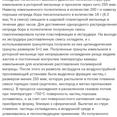
измельчили в роторной мельнице и просеяли через сито 250 мкм.
Навеску измельченного полиэтилена в количестве 200 г и навеску
порошка нитрида бора гексагонального в количестве 18 г (8,3
мас.% в смеси) смешали в шаровой планетарной мельнице в
течение двух часов. Для достижения однородного распределения
нитрида бора в полиэтилене полученную смесь
гомогенизировали путем пластификации в экструдере. На выходе
из экструдера расплавленную смесь охладили, и с
использованием гранулятора получили из нее цилиндрические
гранулы размером 5×1 мм. Полученные гранулы измельчили в
роторной мельнице при непрерывном охлаждении резца жидким
азотом и постоянным контролем температуры камеры
измельчения для исключения расплавления полимерной
матрицы. После этого из размола экструдата на воздухоструйной
просеивающей установке была выделена фракция частиц с
размером менее 250 мкм, которую распылили в потоке пламени
смеси горящих газов (ацетилен, кислород и метан-пропановая
смесь). В процессе нахождения в раскаленном газовом потоке
при температуре ~750°С поверхность частиц порошка
оплавилась, и за счет сил поверхностного натяжения частицы
приобрели форму, близкую к сферической. Вылетая из струи
пламени, частицы охлаждались в воздушной среде и
улавливались в теплоотводящем приемнике. Из полученного