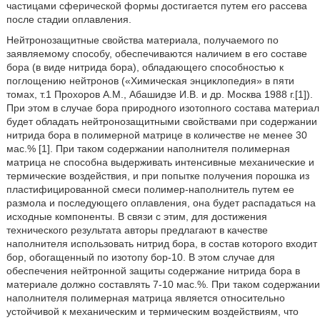
частицами сферической формы достигается путем его рассева
после стадии оплавления.
Нейтронозащитные свойства материала, получаемого по
заявляемому способу, обеспечиваются наличием в его составе
бора (в виде нитрида бора), обладающего способностью к
поглощению нейтронов («Химическая энциклопедия» в пяти
томах, т.1 Прохоров А.М., Абашидзе И.В. и др. Москва 1988 г.[1]).
При этом в случае бора природного изотопного состава материал
будет обладать нейтронозащитными свойствами при содержании
нитрида бора в полимерной матрице в количестве не менее 30
мас.% [1]. При таком содержании наполнителя полимерная
матрица не способна выдерживать интенсивные механические и
термические воздействия, и при попытке получения порошка из
пластифицированной смеси полимер-наполнитель путем ее
размола и последующего оплавления, она будет распадаться на
исходные компоненты. В связи с этим, для достижения
технического результата авторы предлагают в качестве
наполнителя использовать нитрид бора, в состав которого входит
бор, обогащенный по изотопу бор-10. В этом случае для
обеспечения нейтронной защиты содержание нитрида бора в
материале должно составлять 7-10 мас.%. При таком содержании
наполнителя полимерная матрица является относительно
устойчивой к механическим и термическим воздействиям, что