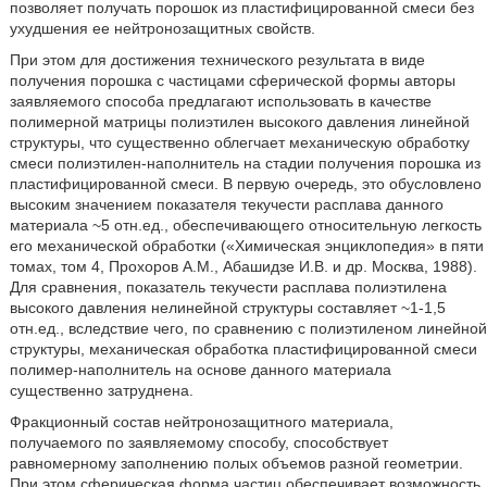
позволяет получать порошок из пластифицированной смеси без
ухудшения ее нейтронозащитных свойств.
При этом для достижения технического результата в виде
получения порошка с частицами сферической формы авторы
заявляемого способа предлагают использовать в качестве
полимерной матрицы полиэтилен высокого давления линейной
структуры, что существенно облегчает механическую обработку
смеси полиэтилен-наполнитель на стадии получения порошка из
пластифицированной смеси. В первую очередь, это обусловлено
высоким значением показателя текучести расплава данного
материала ~5 отн.ед., обеспечивающего относительную легкость
его механической обработки («Химическая энциклопедия» в пяти
томах, том 4, Прохоров A.M., Абашидзе И.В. и др. Москва, 1988).
Для сравнения, показатель текучести расплава полиэтилена
высокого давления нелинейной структуры составляет ~1-1,5
отн.ед., вследствие чего, по сравнению с полиэтиленом линейной
структуры, механическая обработка пластифицированной смеси
полимер-наполнитель на основе данного материала
существенно затруднена.
Фракционный состав нейтронозащитного материала,
получаемого по заявляемому способу, способствует
равномерному заполнению полых объемов разной геометрии.
При этом сферическая форма частиц обеспечивает возможность