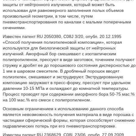
защиты от нейтронного излучения, который может быть
использован для равномерного заполнения полых объемов
произвольной геометрии, в том числе, путем
пневмотранспортирования по каналам с малыми поперечными
сечениями.
Известен патент RU 2050380, C08J 3/20, опубл. 20.12.1995
«Способ получения полиэтиленовой композиции», которая
используется для биологической защиты от нейтронных
излучений. Аморфный бор смешивают с изотактическим
полипропиленом, прессуют в виде заготовок, точением получают
стружку и дробят ее до порошкового состояния дисперсностью до
1 мм в шаровом смесителе. В дробленый порошок вводят
полиэтилен, смешивают и экструдируют. Экструдированную
композицию загружают в пресс-форму, прессуют при удельном
давлении 10-15 МПа и охлаждают до комнатной температуры.
Процесс проводят при содержании аморфного бора 50-75 мас.%
на 100 мас.% его смеси с полипропиленом.
Основным ограничением к использованию данного способа
является невозможность получения материала в виде порошка с
частицами сферической формы, которая способствует снижению
гидравлических потерь при его пневмотранспортировке.
Известен патент RU 2368629, C08L 23/06, опубл. 27.09.2009,