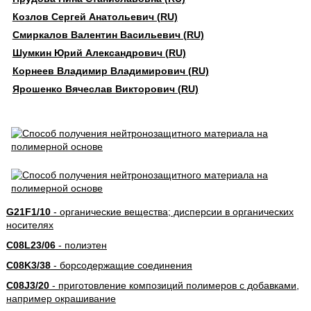
Козлов Сергей Анатольевич (RU)
Смиркалов Валентин Васильевич (RU)
Шумкин Юрий Александрович (RU)
Корнеев Владимир Владимирович (RU)
Ярошенко Вячеслав Викторович (RU)
G21F1/10
- органические вещества; дисперсии в органических
носителях
C08L23/06
- полиэтен
C08K3/38
- борсодержащие соединения
C08J3/20
- приготовление композиций полимеров с добавками,
например окрашивание