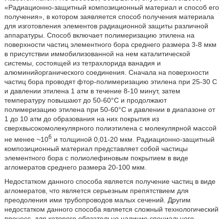
«Радиационно-защитный композиционный материал и способ его
получения», в котором заявляется способ получения материала
для изготовления элементов радиационной защиты различной
аппаратуры. Способ включает полимеризацию этилена на
поверхности частиц элементного бора среднего размера 3-8 мкм
в присутствии иммобилизованной на нем каталитической
системы, состоящей из тетрахлорида ванадия и
алюминийорганического соединения. Сначала на поверхности
частиц бора проводят фтор-полимеризацию этилена при 25-30 С
и давлении этилена 1 атм в течение 8-10 минут, затем
температуру повышают до 50-60°С и продолжают
полимеризацию этилена при 50-60°С и давлении в диапазоне от
1 до 10 атм до образования на них покрытия из
сверхвысокомолекулярного полиэтилена с молекулярной массой
6
не менее ~10
и толщиной 0,01-20 мкм. Радиационно-защитный
композиционный материал представляет собой частицы
элементного бора с полиолефиновым покрытием в виде
агломератов среднего размера 20-100 мкм.
Недостатком данного способа является получение частиц в виде
агломератов, что является серьезным препятствием для
преодоления ими трубопроводов малых сечений. Другим
недостатком данного способа является сложный технологический
процесс, для которого обязательно наличие специального