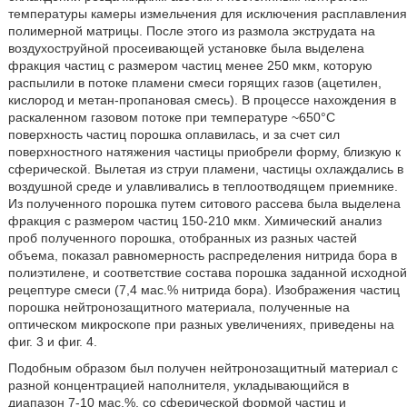
температуры камеры измельчения для исключения расплавления
полимерной матрицы. После этого из размола экструдата на
воздухоструйной просеивающей установке была выделена
фракция частиц с размером частиц менее 250 мкм, которую
распылили в потоке пламени смеси горящих газов (ацетилен,
кислород и метан-пропановая смесь). В процессе нахождения в
раскаленном газовом потоке при температуре ~650°С
поверхность частиц порошка оплавилась, и за счет сил
поверхностного натяжения частицы приобрели форму, близкую к
сферической. Вылетая из струи пламени, частицы охлаждались в
воздушной среде и улавливались в теплоотводящем приемнике.
Из полученного порошка путем ситового рассева была выделена
фракция с размером частиц 150-210 мкм. Химический анализ
проб полученного порошка, отобранных из разных частей
объема, показал равномерность распределения нитрида бора в
полиэтилене, и соответствие состава порошка заданной исходной
рецептуре смеси (7,4 мас.% нитрида бора). Изображения частиц
порошка нейтронозащитного материала, полученные на
оптическом микроскопе при разных увеличениях, приведены на
фиг. 3 и фиг. 4.
Подобным образом был получен нейтронозащитный материал с
разной концентрацией наполнителя, укладывающийся в
диапазон 7-10 мас.%, со сферической формой частиц и