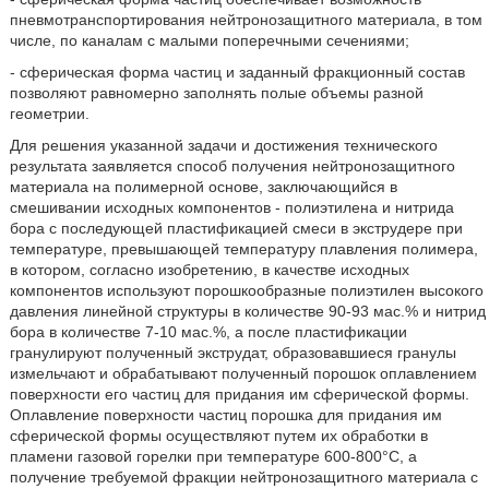
пневмотранспортирования нейтронозащитного материала, в том
числе, по каналам с малыми поперечными сечениями;
- сферическая форма частиц и заданный фракционный состав
позволяют равномерно заполнять полые объемы разной
геометрии.
Для решения указанной задачи и достижения технического
результата заявляется способ получения нейтронозащитного
материала на полимерной основе, заключающийся в
смешивании исходных компонентов - полиэтилена и нитрида
бора с последующей пластификацией смеси в экструдере при
температуре, превышающей температуру плавления полимера,
в котором, согласно изобретению, в качестве исходных
компонентов используют порошкообразные полиэтилен высокого
давления линейной структуры в количестве 90-93 мас.% и нитрид
бора в количестве 7-10 мас.%, а после пластификации
гранулируют полученный экструдат, образовавшиеся гранулы
измельчают и обрабатывают полученный порошок оплавлением
поверхности его частиц для придания им сферической формы.
Оплавление поверхности частиц порошка для придания им
сферической формы осуществляют путем их обработки в
пламени газовой горелки при температуре 600-800°С, а
получение требуемой фракции нейтронозащитного материала с