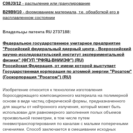
C08J3/12
- распыление или гранулирование
B29B9/10
- формованием материала, т.е. обработкой его в
расплавленном состоянии
Владельцы патента RU 2737188:
Федеральное государственное унитарное предприятие
"Российский федеральный ядерный центр - Всероссийский
научно-исследовательский институт экспериментальной
физики" (ФГУП "РФЯЦ-ВНИИЭФ") (RU)
Российская Федерация, от имени которой выступает
Государственная корпорация по атомной энергии "Росатом"
(Госкорпорация "Росатом") (RU)
Изобретение относится к технологии изготовления
боросодержащего композиционного материала на полимерной
основе в виде частиц сферической формы, предназначенного
для защиты от нейтронного излучения, который может быть
использован для равномерного заполнения полых объемов
произвольной геометрии, в том числе путем
пневмотранспортирования по каналам с малыми поперечными
сечениями. Способ заключается в смешивании исходных