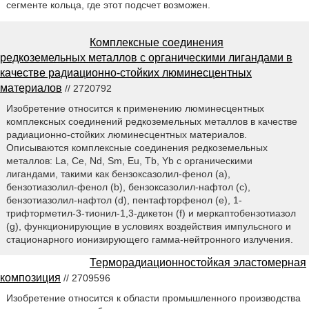
сегменте кольца, где этот подсчет возможен.
Комплексные соединения
редкоземельных металлов с органическими лигандами в
качестве радиационно-стойких люминесцентных
материалов
// 2720792
Изобретение относится к применению люминесцентных
комплексных соединений редкоземельных металлов в качестве
радиационно-стойких люминесцентных материалов.
Описываются комплексные соединения редкоземельных
металлов: La, Се, Nd, Sm, Eu, Tb, Yb с органическими
лигандами, такими как бензоксазолил-фенол (а),
бензотиазолил-фенол (b), бензоксазолил-нафтол (с),
бензотиазолил-нафтол (d), пентафторфенол (е), 1-
трифторметил-3-тионил-1,3-дикетон (f) и меркаптобензотиазол
(g), функционирующие в условиях воздействия импульсного и
стационарного ионизирующего гамма-нейтронного излучения.
Терморадиационностойкая эластомерная
композиция
// 2709596
Изобретение относится к области промышленного производства