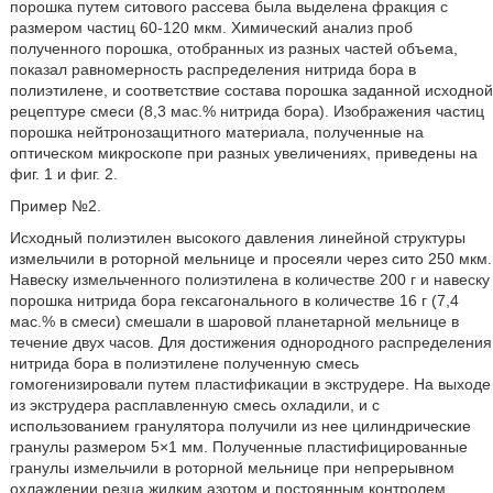
порошка путем ситового рассева была выделена фракция с
размером частиц 60-120 мкм. Химический анализ проб
полученного порошка, отобранных из разных частей объема,
показал равномерность распределения нитрида бора в
полиэтилене, и соответствие состава порошка заданной исходной
рецептуре смеси (8,3 мас.% нитрида бора). Изображения частиц
порошка нейтронозащитного материала, полученные на
оптическом микроскопе при разных увеличениях, приведены на
фиг. 1 и фиг. 2.
Пример №2.
Исходный полиэтилен высокого давления линейной структуры
измельчили в роторной мельнице и просеяли через сито 250 мкм.
Навеску измельченного полиэтилена в количестве 200 г и навеску
порошка нитрида бора гексагонального в количестве 16 г (7,4
мас.% в смеси) смешали в шаровой планетарной мельнице в
течение двух часов. Для достижения однородного распределения
нитрида бора в полиэтилене полученную смесь
гомогенизировали путем пластификации в экструдере. На выходе
из экструдера расплавленную смесь охладили, и с
использованием гранулятора получили из нее цилиндрические
гранулы размером 5×1 мм. Полученные пластифицированные
гранулы измельчили в роторной мельнице при непрерывном
охлаждении резца жидким азотом и постоянным контролем