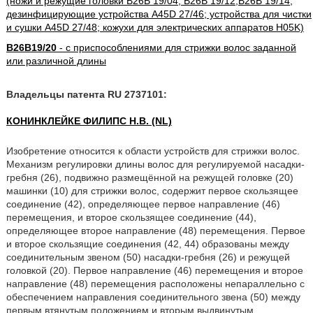
(ножи и режущие головки B26B 19/04, B26B 19/12,B26B 19/14;
дезинфицирующие устройства A45D 27/46; устройства для чистки
и сушки A45D 27/48; кожухи для электрических аппаратов H05K)
B26B19/20
- с приспособлениями для стрижки волос заданной
или различной длины
Владельцы патента RU 2737101:
КОНИНКЛЕЙКЕ ФИЛИПС Н.В. (NL)
Изобретение относится к области устройств для стрижки волос.
Механизм регулировки длины волос для регулируемой насадки-
гребня (26), подвижно размещённой на режущей головке (20)
машинки (10) для стрижки волос, содержит первое скользящее
соединение (42), определяющее первое направление (46)
перемещения, и второе скользящее соединение (44),
определяющее второе направление (48) перемещения. Первое
и второе скользящие соединения (42, 44) образованы между
соединительным звеном (50) насадки-гребня (26) и режущей
головкой (20). Первое направление (46) перемещения и второе
направление (48) перемещения расположены непараллельно с
обеспечением направления соединительного звена (50) между
первым втянутым положением и вторым выдвинутым