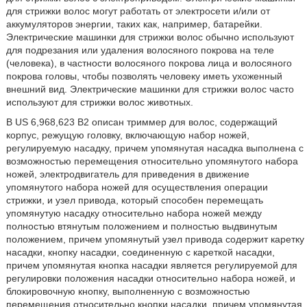
для стрижки волос могут работать от электросети и/или от
аккумуляторов энергии, таких как, например, батарейки.
Электрические машинки для стрижки волос обычно используют
для подрезания или удаления волосяного покрова на теле
(человека), в частности волосяного покрова лица и волосяного
покрова головы, чтобы позволять человеку иметь ухоженный
внешний вид. Электрические машинки для стрижки волос часто
используют для стрижки волос животных.
В US 6,968,623 В2 описан триммер для волос, содержащий
корпус, режущую головку, включающую набор ножей,
регулируемую насадку, причем упомянутая насадка выполнена с
возможностью перемещения относительно упомянутого набора
ножей, электродвигатель для приведения в движение
упомянутого набора ножей для осуществления операции
стрижки, и узел привода, который способен перемещать
упомянутую насадку относительно набора ножей между
полностью втянутым положением и полностью выдвинутым
положением, причем упомянутый узел привода содержит каретку
насадки, кнопку насадки, соединенную с кареткой насадки,
причем упомянутая кнопка насадки является регулируемой для
регулировки положения насадки относительно набора ножей, и
блокировочную кнопку, выполненную с возможностью
перемещения относительно кнопки насадки, причем упомянутая