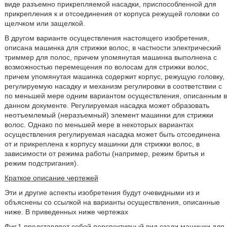
виде разъемно прикрепляемой насадки, приспособленной для
прикрепления к и отсоединения от корпуса режущей головки со
щелчком или защелкой.
В другом варианте осуществления настоящего изобретения,
описана машинка для стрижки волос, в частности электрический
триммер для полос, причем упомянутая машинка выполнена с
возможностью перемещения по волосам для стрижки волос,
причем упомянутая машинка содержит корпус, режущую головку,
регулируемую насадку и механизм регулировки в соответствии с
по меньшей мере одним вариантом осуществления, описанным в
данном документе. Регулируемая насадка может образовать
неотъемлемый (неразъемный) элемент машинки для стрижки
волос. Однако по меньшей мере в некоторых вариантах
осуществления регулируемая насадка может быть отсоединена
от и прикреплена к корпусу машинки для стрижки волос, в
зависимости от режима работы (например, режим бритья и
режим подстригания).
Краткое описание чертежей
Эти и другие аспекты изобретения будут очевидными из и
объяснены со ссылкой на варианты осуществления, описанные
ниже. В приведенных ниже чертежах
Фиг.1 представляет собой перспективный вид сзади машинки для