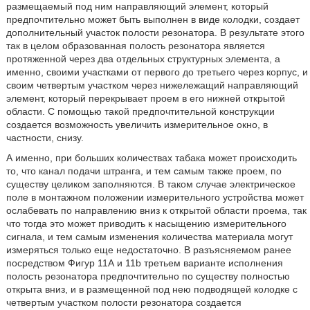
размещаемый под ним направляющий элемент, который
предпочтительно может быть выполнен в виде колодки, создает
дополнительный участок полости резонатора. В результате этого
так в целом образованная полость резонатора является
протяженной через два отдельных структурных элемента, а
именно, своими участками от первого до третьего через корпус, и
своим четвертым участком через нижележащий направляющий
элемент, который перекрывает проем в его нижней открытой
области. С помощью такой предпочтительной конструкции
создается возможность увеличить измерительное окно, в
частности, снизу.
А именно, при больших количествах табака может происходить
то, что канал подачи штранга, и тем самым также проем, по
существу целиком заполняются. В таком случае электрическое
поле в монтажном положении измерительного устройства может
ослабевать по направлению вниз к открытой области проема, так
что тогда это может приводить к насыщению измерительного
сигнала, и тем самым изменения количества материала могут
измеряться только еще недостаточно. В разъясняемом ранее
посредством Фигур 11А и 11b третьем варианте исполнения
полость резонатора предпочтительно по существу полностью
открыта вниз, и в размещенной под нею подводящей колодке с
четвертым участком полости резонатора создается