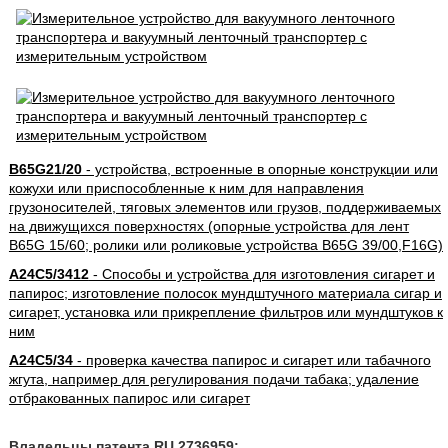
B65G21/20
- устройства, встроенные в опорные конструкции или
кожухи или приспособленные к ним для направления
грузоносителей, тяговых элементов или грузов, поддерживаемых
на движущихся поверхностях (опорные устройства для лент
B65G 15/60; ролики или роликовые устройства B65G 39/00,F16G)
A24C5/3412
- Способы и устройства для изготовления сигарет и
папирос; изготовление полосок мундштучного материала сигар и
сигарет, установка или прикрепление фильтров или мундштуков к
ним
A24C5/34
- проверка качества папирос и сигарет или табачного
жгута, например для регулирования подачи табака; удаление
отбракованных папирос или сигарет
Владельцы патента RU 2736959: