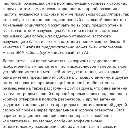
частности, размещаются на противолежащих торцевых сторонах
корпуса, и тем самым резонатора, они для преобразования
частоты нуждаются в одном и том же локальном осцилляторе, так
что требуется только один единственный локальный осциллятор.
Локальный осциллятор может быть по выбору предусмотрен в
высокочастотном излучающем блоке или в высокочастотном
принимающем блоке, или отдельно от высокочастотного
излучающего блока и высокочастотного принимающего блока. В
качестве LO-кабеля предпочтительно может быть использован
микро-SMA-кабель (субминиатюрный, тип А).
Дополнительный предпочтительный вариант осуществления
изобретения отличается тем, что микроволновое измерительное
устройство имеет по меньшей мере две антенны, из которых
одна антенна представляет собой излучающую антенну, и другая
антенна является принимающей антенной, и обе антенны
размещены на таком расстоянии друг от друга, что одна антенна
выступает рядом с одной стороной проема через проделанное в
корпусе отверстие в полость резонатора, и другая антенна
выдается в полость резонатора рядом с противолежащей другой
стороной проема через проделанное в корпусе отверстие. Этот
вариант осуществления приводит, во-первых, к особенно
компактному и, во-вторых, особенно эффективному
относительному размещению обеих антенн, так что связь и