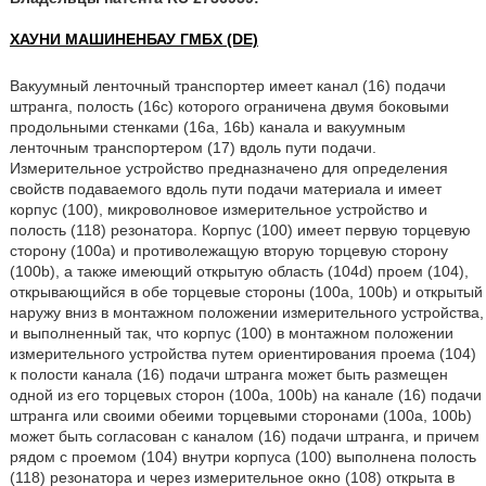
ХАУНИ МАШИНЕНБАУ ГМБХ (DE)
Вакуумный ленточный транспортер имеет канал (16) подачи
штранга, полость (16с) которого ограничена двумя боковыми
продольными стенками (16а, 16b) канала и вакуумным
ленточным транспортером (17) вдоль пути подачи.
Измерительное устройство предназначено для определения
свойств подаваемого вдоль пути подачи материала и имеет
корпус (100), микроволновое измерительное устройство и
полость (118) резонатора. Корпус (100) имеет первую торцевую
сторону (100а) и противолежащую вторую торцевую сторону
(100b), а также имеющий открытую область (104d) проем (104),
открывающийся в обе торцевые стороны (100а, 100b) и открытый
наружу вниз в монтажном положении измерительного устройства,
и выполненный так, что корпус (100) в монтажном положении
измерительного устройства путем ориентирования проема (104)
к полости канала (16) подачи штранга может быть размещен
одной из его торцевых сторон (100а, 100b) на канале (16) подачи
штранга или своими обеими торцевыми сторонами (100а, 100b)
может быть согласован с каналом (16) подачи штранга, и причем
рядом с проемом (104) внутри корпуса (100) выполнена полость
(118) резонатора и через измерительное окно (108) открыта в