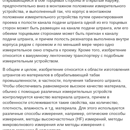
открывающийся в обе торцевых стороны и открытый наружу,
предпочтительно вниз в монтажном положении измерительного
устройства, и выполненный так, что корпус в монтажном
положении измерительного устройства путем ориентирования
проема к полости канала подачи штранга одной из его торцевых
сторон может быть размещен на канале подачи штранга, или его
обеими торцевыми сторонами может быть пригнан к каналу
подачи штранга, и причем полость резонатора выполнена внутри
корпуса рядом с проемом и по меньшей мере через одно
измерительное окно открыта к проему. Кроме того, изобретение
относится к вакуумному ленточному транспортеру с подобным
измерительным устройством.
В общем и целом, изобретение относится к области изготовления
штрангов из материалов в обрабатывающей табак
промышленности, в частности, получения табачного штранга.
Чтобы обеспечивать равномерное высокое качество материала,
обычно с помощью различных измерительных устройств
контролируется качество материала штранга, причем в
особенности отслеживаются такие свойства, как количество,
плотность, влажность и т.д. материала. Для этого используются
различные способы измерения, например, оптические способы
измерения, методы высокочастотных (HF) измерений, методы
микроволнового измерения или методы измерения с