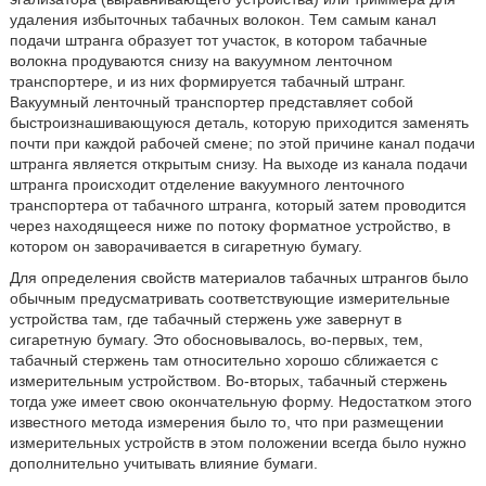
удаления избыточных табачных волокон. Тем самым канал
подачи штранга образует тот участок, в котором табачные
волокна продуваются снизу на вакуумном ленточном
транспортере, и из них формируется табачный штранг.
Вакуумный ленточный транспортер представляет собой
быстроизнашивающуюся деталь, которую приходится заменять
почти при каждой рабочей смене; по этой причине канал подачи
штранга является открытым снизу. На выходе из канала подачи
штранга происходит отделение вакуумного ленточного
транспортера от табачного штранга, который затем проводится
через находящееся ниже по потоку форматное устройство, в
котором он заворачивается в сигаретную бумагу.
Для определения свойств материалов табачных штрангов было
обычным предусматривать соответствующие измерительные
устройства там, где табачный стержень уже завернут в
сигаретную бумагу. Это обосновывалось, во-первых, тем,
табачный стержень там относительно хорошо сближается с
измерительным устройством. Во-вторых, табачный стержень
тогда уже имеет свою окончательную форму. Недостатком этого
известного метода измерения было то, что при размещении
измерительных устройств в этом положении всегда было нужно
дополнительно учитывать влияние бумаги.