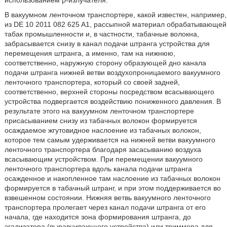
использованием β-излучателя.
В вакуумном ленточном транспортере, какой известен, например,
из DE 10 2011 082 625 A1, рассыпной материал обрабатывающей
табак промышленности и, в частности, табачные волокна,
забрасывается снизу в канал подачи штранга устройства для
перемещения штранга, а именно, там на нижнюю,
соответственно, наружную сторону образующей дно канала
подачи штранга нижней ветви воздухопроницаемого вакуумного
ленточного транспортера, который со своей задней,
соответственно, верхней стороны посредством всасывающего
устройства подвергается воздействию пониженного давления. В
результате этого на вакуумном ленточном транспортере
присасыванием снизу из табачных волокон формируется
осаждаемое жгутовидное наслоение из табачных волокон,
которое тем самым удерживается на нижней ветви вакуумного
ленточного транспортера благодаря засасыванию воздуха
всасывающим устройством. При перемещении вакуумного
ленточного транспортера вдоль канала подачи штранга
осажденное и накопленное там наслоение из табачных волокон
формируется в табачный штранг, и при этом поддерживается во
взвешенном состоянии. Нижняя ветвь вакуумного ленточного
транспортера пролегает через канал подачи штранга от его
начала, где находится зона формирования штранга, до
эгализатора (выравнивающего устройства) или триммера для