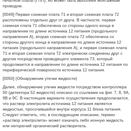
печатной платы (ГПП), но может быть выполнен монтажным
проводом.
[0049] Первая схемная плата 71 и вторая схемная плата 72
расположены отдельно друг от друга. В частности, первая
схемная плата 71 обеспечена со стороны одного конца в
направлении по длине источника 12 питания (продольного
направления A), вторая схемная плата 72 обеспечена со
стороны другого конца в направлении по длине источника 12
питания (продольного направления A), и первая схемная плата
71 и вторая схемная плата 72 электрически соединены друг с
другом посредством проводящего элемента 73, который
продолжается в направлении по длине источника 12 питания по
периферической поверхности источника 12 питания.
[0050] (Обнаружение утечки жидкости)
Далее, обнаружение утечки жидкости посредством контроллера
50 (детектора 52 жидкости) описано со ссылками на фиг. 7, 8, 9A,
9B и 9C. В настоящем варианте осуществления предполагается,
что раствор электролита источника 12 питания является
жидкостью, просочившейся внутри корпуса 11 блока питания.
Следует отметить, что, в последующем описании, термин
«раствор электролита» может означать либо ионную жидкость
или негорючий органический растворитель.