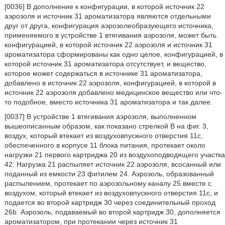
[0036] В дополнение к конфигурации, в которой источник 22
аэрозоля и источник 31 ароматизатора являются отдельными
друг от друга, конфигурация аэрозолеобразующего источника,
применяемого в устройстве 1 втягивания аэрозоля, может быть
конфигурацией, в которой источник 22 аэрозоля и источник 31
ароматизатора сформированы как одно целое, конфигурацией, в
которой источник 31 ароматизатора отсутствует, и вещество,
которое может содержаться в источнике 31 ароматизатора,
добавлено в источник 22 аэрозоля, конфигурацией, в которой в
источник 22 аэрозоля добавлено медицинское вещество или что-
то подобное, вместо источника 31 ароматизатора и так далее.
[0037] В устройстве 1 втягивания аэрозоля, выполненном
вышеописанным образом, как показано стрелкой B на фиг. 3,
воздух, который втекает из воздуховпускного отверстия 11c,
обеспеченного в корпусе 11 блока питания, протекает около
нагрузки 21 первого картриджа 20 из воздухоподводящего участка
42. Нагрузка 21 распыляет источник 22 аэрозоля, всосанный или
поданный из емкости 23 фитилем 24. Аэрозоль, образованный
распылением, протекает по аэрозольному каналу 25 вместе с
воздухом, который втекает из воздуховпускного отверстия 11c, и
подается во второй картридж 30 через соединительный проход
26b. Аэрозоль, подаваемый во второй картридж 30, дополняется
ароматизатором, при протекании через источник 31