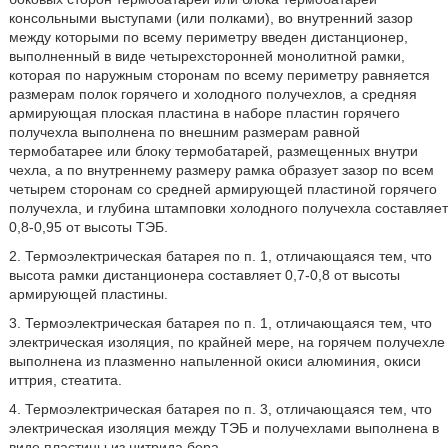
консольными выступами (или полками), во внутренний зазор
между которыми по всему периметру введен дистанционер,
выполненный в виде четырехсторонней монолитной рамки,
которая по наружным сторонам по всему периметру равняется
размерам полок горячего и холодного получехлов, а средняя
армирующая плоская пластина в наборе пластин горячего
получехла выполнена по внешним размерам равной
термобатарее или блоку термобатарей, размещенных внутри
чехла, а по внутреннему размеру рамка образует зазор по всем
четырем сторонам со средней армирующей пластиной горячего
получехла, и глубина штамповки холодного получехла составляет
0,8-0,95 от высоты ТЭБ.
2. Термоэлектрическая батарея по п. 1, отличающаяся тем, что
высота рамки дистанционера составляет 0,7-0,8 от высоты
армирующей пластины.
3. Термоэлектрическая батарея по п. 1, отличающаяся тем, что
электрическая изоляция, по крайней мере, на горячем получехле
выполнена из плазменно напыленной окиси алюминия, окиси
иттрия, стеатита.
4. Термоэлектрическая батарея по п. 3, отличающаяся тем, что
электрическая изоляция между ТЭБ и получехлами выполнена в
виде пластины из нитрида бора.