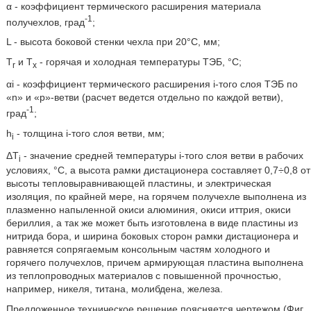
α - коэффициент термического расширения материала
-1
получехлов, град
;
L - высота боковой стенки чехла при 20°С, мм;
T
и Т
- горячая и холодная температуры ТЭБ, °С;
r
х
αi - коэффициент термического расширения i-того слоя ТЭБ по
«n» и «р»-ветви (расчет ведется отдельно по каждой ветви),
-1
град
;
h
- толщина i-того слоя ветви, мм;
i
ΔT
- значение средней температуры i-того слоя ветви в рабочих
i
условиях, °С, а высота рамки дистационера составляет 0,7÷0,8 от
высоты тепловыравнивающей пластины, и электрическая
изоляция, по крайней мере, на горячем получехле выполнена из
плазменно напыленной окиси алюминия, окиси иттрия, окиси
бериллия, а так же может быть изготовлена в виде пластины из
нитрида бора, и ширина боковых сторон рамки дистационера и
равняется сопрягаемым консольным частям холодного и
горячего получехлов, причем армирующая пластина выполнена
из теплопроводных материалов с повышенной прочностью,
например, никеля, титана, молибдена, железа.
Предложенное техническое решение поясняется чертежом (Фиг.