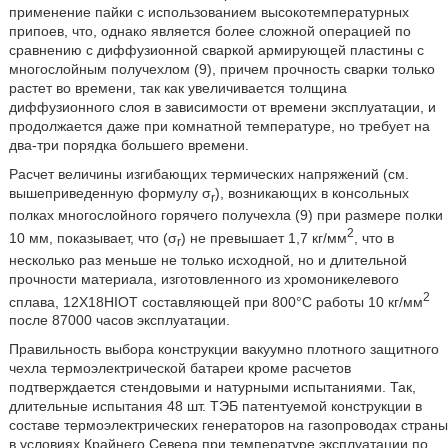
применение пайки с использованием высокотемпературных
припоев, что, однако является более сложной операцией по
сравнению с диффузионной сваркой армирующей пластины с
многослойным получехлом (9), причем прочность сварки только
растет во времени, так как увеличивается толщина
диффузионного слоя в зависимости от времени эксплуатации, и
продолжается даже при комнатной температуре, но требует на
два-три порядка большего времени.
Расчет величины изгибающих термических напряжений (см.
вышеприведенную формулу σ
), возникающих в консольных
r
полках многослойного горячего получехла (9) при размере полки
2
10 мм, показывает, что (σ
) не превышает 1,7 кг/мм
, что в
r
несколько раз меньше не только исходной, но и длительной
прочности материала, изготовленного из хромоникелевого
2
сплава, 12X18HIOT составляющей при 800°С работы 10 кг/мм
после 87000 часов эксплуатации.
Правильность выбора конструкции вакуумно плотного защитного
чехла термоэлектрической батареи кроме расчетов
подтверждается стендовыми и натурными испытаниями. Так,
длительные испытания 48 шт. ТЭБ патентуемой конструкции в
составе термоэлектрических генераторов на газопроводах страны
в условиях Крайнего Севера при температуре эксплуатации по