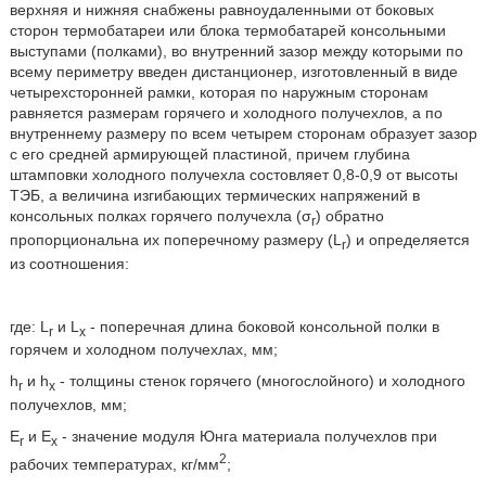
верхняя и нижняя снабжены равноудаленными от боковых
сторон термобатареи или блока термобатарей консольными
выступами (полками), во внутренний зазор между которыми по
всему периметру введен дистанционер, изготовленный в виде
четырехсторонней рамки, которая по наружным сторонам
равняется размерам горячего и холодного получехлов, а по
внутреннему размеру по всем четырем сторонам образует зазор
с его средней армирующей пластиной, причем глубина
штамповки холодного получехла состовляет 0,8-0,9 от высоты
ТЭБ, а величина изгибающих термических напряжений в
консольных полках горячего получехла (σ
) обратно
r
пропорциональна их поперечному размеру (L
) и определяется
r
из соотношения:
где: L
и L
- поперечная длина боковой консольной полки в
r
x
горячем и холодном получехлах, мм;
h
и h
- толщины стенок горячего (многослойного) и холодного
r
x
получехлов, мм;
E
и Е
- значение модуля Юнга материала получехлов при
r
х
2
рабочих температурах, кг/мм
;