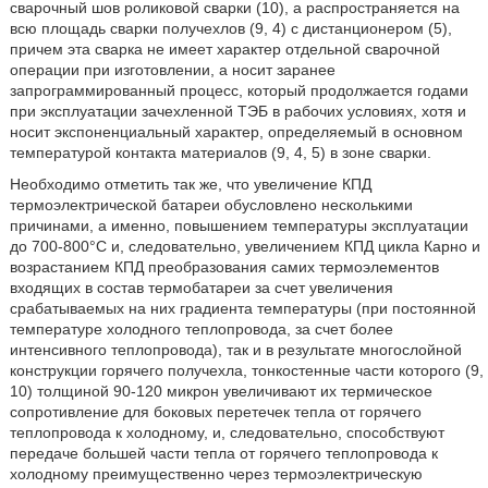
сварочный шов роликовой сварки (10), а распространяется на
всю площадь сварки получехлов (9, 4) с дистанционером (5),
причем эта сварка не имеет характер отдельной сварочной
операции при изготовлении, а носит заранее
запрограммированный процесс, который продолжается годами
при эксплуатации зачехленной ТЭБ в рабочих условиях, хотя и
носит экспоненциальный характер, определяемый в основном
температурой контакта материалов (9, 4, 5) в зоне сварки.
Необходимо отметить так же, что увеличение КПД
термоэлектрической батареи обусловлено несколькими
причинами, а именно, повышением температуры эксплуатации
до 700-800°С и, следовательно, увеличением КПД цикла Карно и
возрастанием КПД преобразования самих термоэлементов
входящих в состав термобатареи за счет увеличения
срабатываемых на них градиента температуры (при постоянной
температуре холодного теплопровода, за счет более
интенсивного теплопровода), так и в результате многослойной
конструкции горячего получехла, тонкостенные части которого (9,
10) толщиной 90-120 микрон увеличивают их термическое
сопротивление для боковых перетечек тепла от горячего
теплопровода к холодному, и, следовательно, способствуют
передаче большей части тепла от горячего теплопровода к
холодному преимущественно через термоэлектрическую