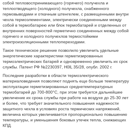
собой тепловоспринимающего (горячего) получехла и
теплоотводящего (холодного) получехла, снабженного
гермовыводами и откачным штенгелем, с размещенными внутри
чехла термоэлементами, электрически соединенными между
собой в термобатарею или блок термобатарей и отделенных от
внутренних поверхностей герметично соединенных между собой
горячего и холодного получехлов термостойкими
электроизоляционными теплопереходами.
Такое техническое решение позволило увеличить удельные
энергетические характеристики герметизированных
термоэлектрических батарей и одновременно увеличить их срок
службы. Патент РФ №2230397, H0lL 35/28, опубл. 2002 г.
Последние разработки в области термоэлектрического
материаловедения позволяют поднять еще больше температуру
эксплуатации герметизированных среднетемпературных
термобатарей до 700-800°С, при этом требуется дальнейшее
увеличение их срока службы при работе на воздухе до 25-30 лет
и более, что требует значительного повышения надежности
защитного чехла в условиях роста термических напряжений,
величина которых увеличивается пропорционально повышению
температуры, и уменьшения боковых утечек тепла, снижающих
КПД.