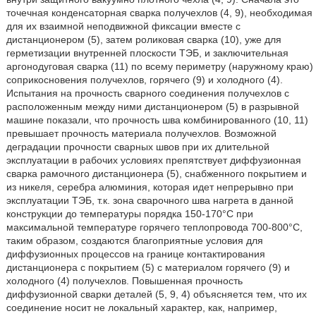
точечная конденсаторная сварка получехлов (4, 9), необходимая
для их взаимной неподвижной фиксации вместе с
дистанционером (5), затем роликовая сварка (10), уже для
герметизации внутренней плоскости ТЭБ, и заключительная
аргонодуговая сварка (11) по всему периметру (наружному краю)
соприкосновения получехлов, горячего (9) и холодного (4).
Испытания на прочность сварного соединения получехлов с
расположенным между ними дистанционером (5) в разрывной
машине показали, что прочность шва комбинированного (10, 11)
превышает прочность материала получехлов. Возможной
деградации прочности сварных швов при их длительной
эксплуатации в рабочих условиях препятствует диффузионная
сварка рамочного дистанционера (5), снабженного покрытием и
из никеля, серебра алюминия, которая идет непрерывно при
эксплуатации ТЭБ, т.к. зона сварочного шва нагрета в данной
конструкции до температуры порядка 150-170°С при
максимальной температуре горячего теплопровода 700-800°С,
таким образом, создаются благоприятные условия для
диффузионных процессов на границе контактирования
дистанционера с покрытием (5) с материалом горячего (9) и
холодного (4) получехлов. Повышенная прочность
диффузионной сварки деталей (5, 9, 4) объясняется тем, что их
соединение носит не локальный характер, как, например,