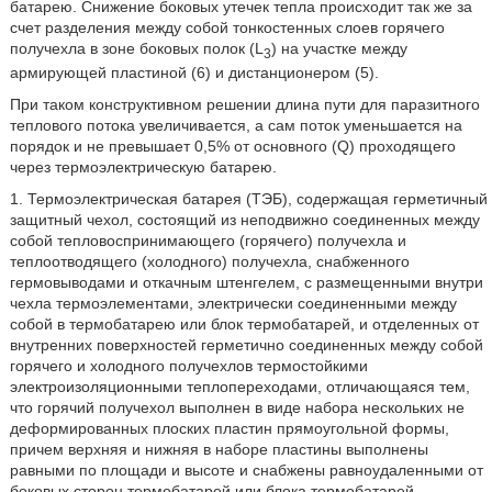
батарею. Снижение боковых утечек тепла происходит так же за
счет разделения между собой тонкостенных слоев горячего
получехла в зоне боковых полок (L
) на участке между
3
армирующей пластиной (6) и дистанционером (5).
При таком конструктивном решении длина пути для паразитного
теплового потока увеличивается, а сам поток уменьшается на
порядок и не превышает 0,5% от основного (Q) проходящего
через термоэлектрическую батарею.
1. Термоэлектрическая батарея (ТЭБ), содержащая герметичный
защитный чехол, состоящий из неподвижно соединенных между
собой тепловоспринимающего (горячего) получехла и
теплоотводящего (холодного) получехла, снабженного
гермовыводами и откачным штенгелем, с размещенными внутри
чехла термоэлементами, электрически соединенными между
собой в термобатарею или блок термобатарей, и отделенных от
внутренних поверхностей герметично соединенных между собой
горячего и холодного получехлов термостойкими
электроизоляционными теплопереходами, отличающаяся тем,
что горячий получехол выполнен в виде набора нескольких не
деформированных плоских пластин прямоугольной формы,
причем верхняя и нижняя в наборе пластины выполнены
равными по площади и высоте и снабжены равноудаленными от
боковых сторон термобатарей или блока термобатарей