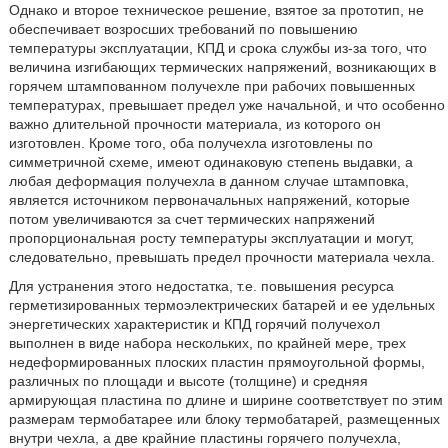
Однако и второе техническое решение, взятое за прототип, не
обеспечивает возросших требований по повышению
температуры эксплуатации, КПД и срока службы из-за того, что
величина изгибающих термических напряжений, возникающих в
горячем штампованном получехле при рабочих повышенных
температурах, превышает предел уже начальной, и что особенно
важно длительной прочности материала, из которого он
изготовлен. Кроме того, оба получехла изготовлены по
симметричной схеме, имеют одинаковую степень выдавки, а
любая деформация получехла в данном случае штамповка,
является источником первоначальных напряжений, которые
потом увеличиваются за счет термических напряжений
пропорциональная росту температуры эксплуатации и могут,
следовательно, превышать предел прочности материала чехла.
Для устранения этого недостатка, т.е. повышения ресурса
герметизированных термоэлектрических батарей и ее удельных
энергетических характеристик и КПД горячий получехол
выполнен в виде набора нескольких, по крайней мере, трех
недеформированных плоских пластин прямоугольной формы,
различных по площади и высоте (толщине) и средняя
армирующая пластина по длине и ширине соответствует по этим
размерам термобатарее или блоку термобатарей, размещенных
внутри чехла, а две крайние пластины горячего получехла,