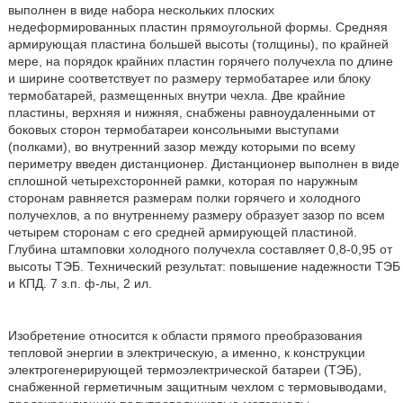
выполнен в виде набора нескольких плоских
недеформированных пластин прямоугольной формы. Средняя
армирующая пластина большей высоты (толщины), по крайней
мере, на порядок крайних пластин горячего получехла по длине
и ширине соответствует по размеру термобатарее или блоку
термобатарей, размещенных внутри чехла. Две крайние
пластины, верхняя и нижняя, снабжены равноудаленными от
боковых сторон термобатареи консольными выступами
(полками), во внутренний зазор между которыми по всему
периметру введен дистанционер. Дистанционер выполнен в виде
сплошной четырехсторонней рамки, которая по наружным
сторонам равняется размерам полки горячего и холодного
получехлов, а по внутреннему размеру образует зазор по всем
четырем сторонам с его средней армирующей пластиной.
Глубина штамповки холодного получехла составляет 0,8-0,95 от
высоты ТЭБ. Технический результат: повышение надежности ТЭБ
и КПД. 7 з.п. ф-лы, 2 ил.
Изобретение относится к области прямого преобразования
тепловой энергии в электрическую, а именно, к конструкции
электрогенерирующей термоэлектрической батареи (ТЭБ),
снабженной герметичным защитным чехлом с термовыводами,