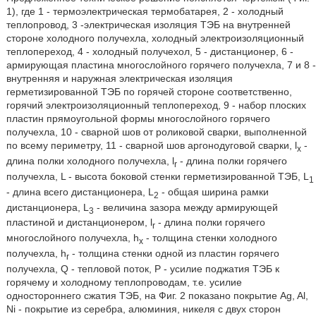
1), где 1 - термоэлектрическая термобатарея, 2 - холодный
теплопровод, 3 -электрическая изоляция ТЭБ на внутренней
стороне холодного получехла, холодный электроизоляционный
теплопереход, 4 - холодный получехол, 5 - дистанционер, 6 -
армирующая пластина многослойного горячего получехла, 7 и 8 -
внутренняя и наружная электрическая изоляция
герметизированной ТЭБ по горячей стороне соответственно,
горячий электроизоляционный теплопереход, 9 - набор плоских
пластин прямоугольной формы многослойного горячего
получехла, 10 - сварной шов от роликовой сварки, выполненной
по всему периметру, 11 - сварной шов аргонодуговой сварки, l
-
x
длина полки холодного получехла, l
- длина полки горячего
r
получехла, L - высота боковой стенки герметизированной ТЭБ, L
1
- длина всего дистанционера, L
- общая ширина рамки
2
дистанционера, L
- величина зазора между армирующей
3
пластиной и дистанционером, l
- длина полки горячего
r
многослойного получехла, h
- толщина стенки холодного
x
получехла, h
- толщина стенки одной из пластин горячего
r
получехла, Q - тепловой поток, Р - усилие поджатия ТЭБ к
горячему и холодному теплопроводам, т.е. усилие
одностороннего сжатия ТЭБ, на Фиг. 2 показано покрытие Ag, Al,
Ni - покрытие из серебра, алюминия, никеля с двух сторон