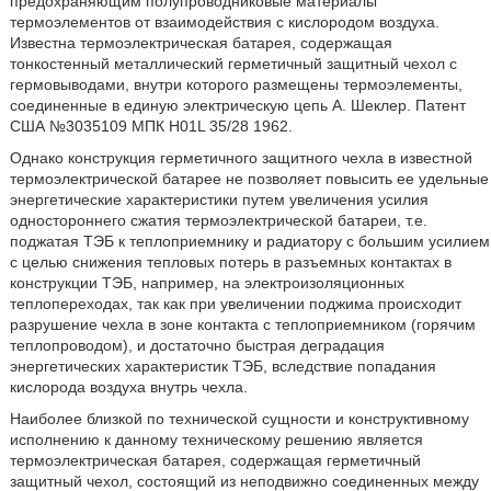
предохраняющим полупроводниковые материалы
термоэлементов от взаимодействия с кислородом воздуха.
Известна термоэлектрическая батарея, содержащая
тонкостенный металлический герметичный защитный чехол с
гермовыводами, внутри которого размещены термоэлементы,
соединенные в единую электрическую цепь А. Шеклер. Патент
США №3035109 МПК H01L 35/28 1962.
Однако конструкция герметичного защитного чехла в известной
термоэлектрической батарее не позволяет повысить ее удельные
энергетические характеристики путем увеличения усилия
одностороннего сжатия термоэлектрической батареи, т.е.
поджатая ТЭБ к теплоприемнику и радиатору с большим усилием
с целью снижения тепловых потерь в разъемных контактах в
конструкции ТЭБ, например, на электроизоляционных
теплопереходах, так как при увеличении поджима происходит
разрушение чехла в зоне контакта с теплоприемником (горячим
теплопроводом), и достаточно быстрая деградация
энергетических характеристик ТЭБ, вследствие попадания
кислорода воздуха внутрь чехла.
Наиболее близкой по технической сущности и конструктивному
исполнению к данному техническому решению является
термоэлектрическая батарея, содержащая герметичный
защитный чехол, состоящий из неподвижно соединенных между