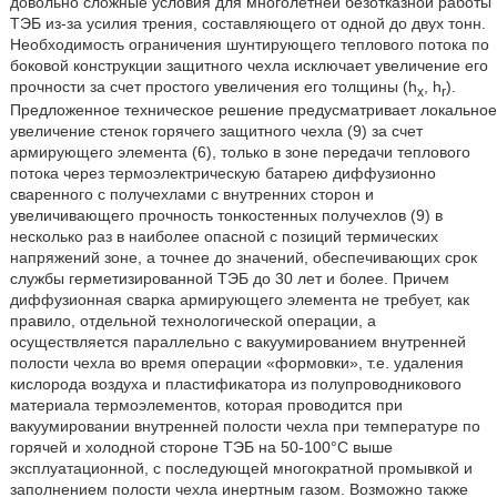
довольно сложные условия для многолетней безотказной работы
ТЭБ из-за усилия трения, составляющего от одной до двух тонн.
Необходимость ограничения шунтирующего теплового потока по
боковой конструкции защитного чехла исключает увеличение его
прочности за счет простого увеличения его толщины (h
, h
).
x
r
Предложенное техническое решение предусматривает локальное
увеличение стенок горячего защитного чехла (9) за счет
армирующего элемента (6), только в зоне передачи теплового
потока через термоэлектрическую батарею диффузионно
сваренного с получехлами с внутренних сторон и
увеличивающего прочность тонкостенных получехлов (9) в
несколько раз в наиболее опасной с позиций термических
напряжений зоне, а точнее до значений, обеспечивающих срок
службы герметизированной ТЭБ до 30 лет и более. Причем
диффузионная сварка армирующего элемента не требует, как
правило, отдельной технологической операции, а
осуществляется параллельно с вакуумированием внутренней
полости чехла во время операции «формовки», т.е. удаления
кислорода воздуха и пластификатора из полупроводникового
материала термоэлементов, которая проводится при
вакуумировании внутренней полости чехла при температуре по
горячей и холодной стороне ТЭБ на 50-100°С выше
эксплуатационной, с последующей многократной промывкой и
заполнением полости чехла инертным газом. Возможно также