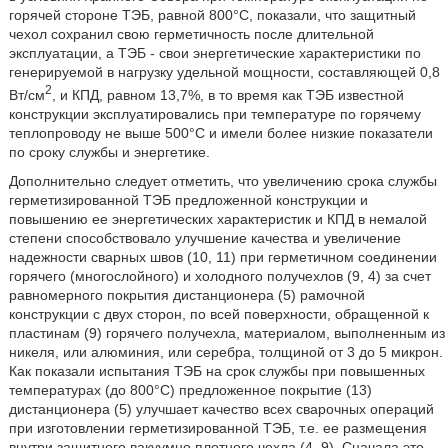
горячей стороне ТЭБ, равной 800°С, показали, что защитный
чехол сохранил свою герметичность после длительной
эксплуатации, а ТЭБ - свои энергетические характеристики по
генерируемой в нагрузку удельной мощности, составляющей 0,8
2
Вт/см
, и КПД, равном 13,7%, в то время как ТЭБ известной
конструкции эксплуатировались при температуре по горячему
теплопроводу не выше 500°С и имели более низкие показатели
по сроку службы и энергетике.
Дополнительно следует отметить, что увеличению срока службы
герметизированной ТЭБ предложенной конструкции и
повышению ее энергетических характеристик и КПД в немалой
степени способствовало улучшение качества и увеличение
надежности сварных швов (10, 11) при герметичном соединении
горячего (многослойного) и холодного получехлов (9, 4) за счет
равномерного покрытия дистанционера (5) рамочной
конструкции с двух сторон, по всей поверхности, обращенной к
пластинам (9) горячего получехла, материалом, выполненным из
никеля, или алюминия, или серебра, толщиной от 3 до 5 микрон.
Как показали испытания ТЭБ на срок службы при повышенных
температурах (до 800°С) предложенное покрытие (13)
дистанционера (5) улучшает качество всех сварочных операций
при изготовлении герметизированной ТЭБ, т.е. ее размещения
внутри защитного вакуумно плотного чехла (4, 9). Сначала это