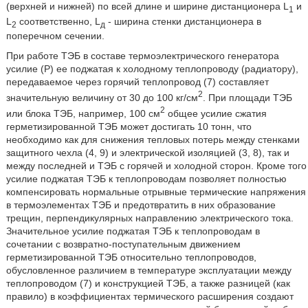
(верхней и нижней) по всей длине и ширине дистанционера L
и
1
L
соответственно, L
- ширина стенки дистанционера в
2
д
поперечном сечении.
При работе ТЭБ в составе термоэлектрического генератора
усилие (Р) ее поджатая к холодному теплопроводу (радиатору),
передаваемое через горячий теплопровод (7) составляет
2
значительную величину от 30 до 100 кг/см
. При площади ТЭБ
2
или блока ТЭБ, например, 100 см
общее усилие сжатия
герметизированной ТЭБ может достигать 10 тонн, что
необходимо как для снижения тепловых потерь между стенками
защитного чехла (4, 9) и электрической изоляцией (3, 8), так и
между последней и ТЭБ с горячей и холодной сторон. Кроме того
усилие поджатая ТЭБ к теплопроводам позволяет полностью
компенсировать нормальные отрывные термические напряжения
в термоэлементах ТЭБ и предотвратить в них образование
трещин, перпендикулярных направлению электрического тока.
Значительное усилие поджатая ТЭБ к теплопроводам в
сочетании с возвратно-поступательным движением
герметизированной ТЭБ относительно теплопроводов,
обусловленное различием в температуре эксплуатации между
теплопроводом (7) и конструкцией ТЭБ, а также разницей (как
правило) в коэффициентах термического расширения создают