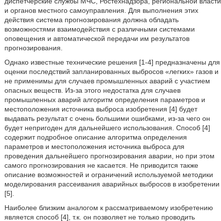
диспетчерские службы МЧС, Ростехнадзора, региональной власти
и органов местного самоуправления. Для выполнения этих
действия система прогнозирования должна обладать
возможностями взаимодействия с различными системами
оповещения и автоматической передачи им результатов
прогнозирования.
Однако известные технические решения [1-4] предназначены для
оценки последствий запланированных выбросов «легких» газов и
не применимы для случаев промышленных аварий с участием
опасных веществ. Из-за этого недостатка для случаев
промышленных аварий алгоритм определения параметров и
местоположения источника выброса изобретения [4] будет
выдавать результат с очень большими ошибками, из-за чего он
будет непригоден для дальнейшего использования. Способ [4]
содержит подробное описание алгоритма определения
параметров и местоположения источника выброса для
проведения дальнейшего прогнозирования аварии, но при этом
самого прогнозирования не касается. Не приводится также
описание возможностей и ограничений используемой методики
моделирования рассеивания аварийных выбросов в изобретении
[5].
Наиболее близким аналогом к рассматриваемому изобретению
является способ [4], т.к. он позволяет не только проводить