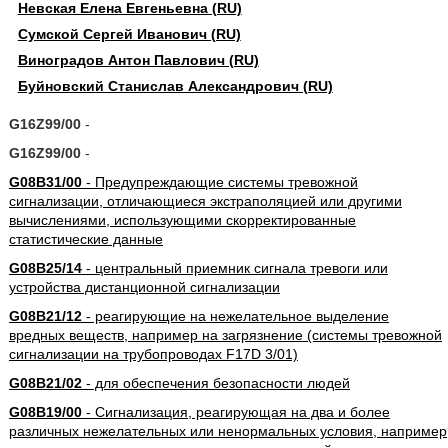
Невская Елена Евгеньевна (RU)
Сумской Сергей Иванович (RU)
Виноградов Антон Павлович (RU)
Буйновский Станислав Александрович (RU)
G16Z99/00
-
G16Z99/00
-
G08B31/00
- Предупреждающие системы тревожной
сигнализации, отличающиеся экстраполяцией или другими
вычислениями, использующими скорректированные
статистические данные
G08B25/14
- центральный приемник сигнала тревоги или
устройства дистанционной сигнализации
G08B21/12
- реагирующие на нежелательное выделение
вредных веществ, например на загрязнение (системы тревожной
сигнализации на трубопроводах F17D 3/01)
G08B21/02
- для обеспечения безопасности людей
G08B19/00
- Сигнализация, реагирующая на два и более
различных нежелательных или ненормальных условия, например