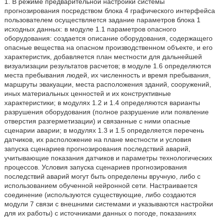
1. В режиме предварительной настройки системы
прогнозирования посредством блока 4 графического интерфейса
пользователем осуществляется задание параметров блока 1
исходных данных: в модуле 1.1 параметров опасного
оборудования: создается описание оборудования, содержащего
опасные вещества на опасном производственном объекте, и его
характеристик, добавляется план местности для дальнейшей
визуализации результатов расчетов; в модуле 1.6 определяются
места пребывания людей, их численность и время пребывания,
маршруты эвакуации, места расположения зданий, сооружений,
иных материальных ценностей и их конструктивные
характеристики; в модулях 1.2 и 1.4 определяются варианты
разрушения оборудования (полное разрушение или появление
отверстия разгерметизации) и связанные с ними опасные
сценарии аварии; в модулях 1.3 и 1.5 определяется перечень
датчиков, их расположение на плане местности и условия
запуска сценариев прогнозирования последствий аварий,
учитывающие показания датчиков и параметры технологических
процессов. Условия запуска сценариев прогнозирования
последствий аварий могут быть определены вручную, либо с
использованием обученной нейронной сети. Настраивается
соединение (используются существующие, либо создаются
модули 7 связи с внешними системами и указываются настройки
для их работы) с источниками данных о погоде, показаниях