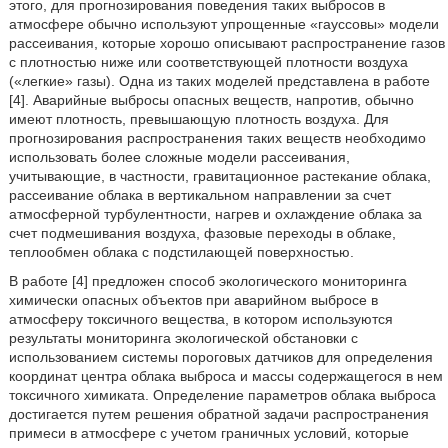
этого, для прогнозирования поведения таких выбросов в
атмосфере обычно используют упрощенные «гауссовы» модели
рассеивания, которые хорошо описывают распространение газов
с плотностью ниже или соответствующей плотности воздуха
(«легкие» газы). Одна из таких моделей представлена в работе
[4]. Аварийные выбросы опасных веществ, напротив, обычно
имеют плотность, превышающую плотность воздуха. Для
прогнозирования распространения таких веществ необходимо
использовать более сложные модели рассеивания,
учитывающие, в частности, гравитационное растекание облака,
рассеивание облака в вертикальном направлении за счет
атмосферной турбулентности, нагрев и охлаждение облака за
счет подмешивания воздуха, фазовые переходы в облаке,
теплообмен облака с подстилающей поверхностью.
В работе [4] предложен способ экологического мониторинга
химически опасных объектов при аварийном выбросе в
атмосферу токсичного вещества, в котором используются
результаты мониторинга экологической обстановки с
использованием системы пороговых датчиков для определения
координат центра облака выброса и массы содержащегося в нем
токсичного химиката. Определение параметров облака выброса
достигается путем решения обратной задачи распространения
примеси в атмосфере с учетом граничных условий, которые