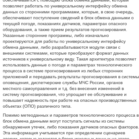
обеспечивается с помощью блока обмена данными, который
позволяет работать по универсальному интерфейсу обмена
данных со сторонними программами, которые, в свою очередь,
обеспечивают поступление сведений в блок обмена данными о
текущей погоде, показаниях датчиков, параметрах опасного
оборудования, а также прием результатов прогнозирования.
Указанные сторонние программы, либо изначально
проектируются для работы по универсальному интерфейсу
обмена данными, либо разрабатываются модули связи с
внешними системами, которые преобразуют формат данных
источников к универсальному виду. Такая архитектура позволяет
использовать данные о погоде и параметрах технологического
процесса в системе прогнозирования из любых сторонних
приложений и передавать результаты прогнозирования в системы
оповещения, диспетчерские службы МЧС России, органов
местного самоуправления и т.д. без внесения изменений в
систему прогнозирования, что упрощает ее обслуживание и
повышает надежность при работе на опасных производственных
объектах (ОПО) различного типа.
Помимо метеоданных и параметров технологического процесса в
блок обмена данными могут поступать сигналы из системы
обнаружения утечек, либо показания датчиков опасных факторов.
Эта информация учитывается при определении сценариев
аварии, которые задаются в блоке исходных данных на этапе