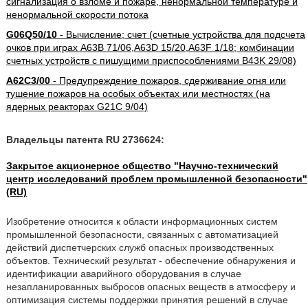
сигнализация о взломе и пожаре, ненормальной температуре и
ненормальной скорости потока
G06Q50/10
- Вычисление; счет (счетные устройства для подсчета
очков при играх A63B 71/06,A63D 15/20,A63F 1/18; комбинации
счетных устройств с пишущими приспособлениями B43K 29/08)
A62C3/00
- Предупреждение пожаров, сдерживание огня или
тушение пожаров на особых объектах или местностях (на
ядерных реакторах G21C 9/04)
Владельцы патента RU 2736624:
Закрытое акционерное общество "Научно-технический
центр исследований проблем промышленной безопасности"
(RU)
Изобретение относится к области информационных систем
промышленной безопасности, связанных с автоматизацией
действий диспетчерских служб опасных производственных
объектов. Технический результат - обеспечение обнаружения и
идентификации аварийного оборудования в случае
незапланированных выбросов опасных веществ в атмосферу и
оптимизация системы поддержки принятия решений в случае