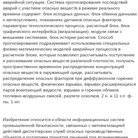
аварийной ситуации. Система прогнозирования последствий
аварий с участием опасных веществ в режиме реального
времени содержит: блок исходных данных, блок обмена данными
о метеоусловиях, показаниях датчиков опасных факторов,
параметрах технологического процесса, расчетный блок, блок
графического интерфейса (визуализации), модули связи с
внешними системами, блок истории расчетов. Способ
прогнозирования подразумевает использование специальных
физико-математических моделей аварийных процессов в
расчетном блоке, которые позволяют рассчитывать поступление
и рассеивание опасных веществ различной плотности, получать
пространственно-временное распределение концентраций
опасных веществ в окружающей среде, рассчитывать
распределение опасных факторов при диффузионном горении
опасных веществ, физических взрывах, взрывах расширяющихся
паров вскипающей жидкости, взрывах и горении облаков
топливно-воздушных смесей, разлете осколков. 2 н. и 11 з.п. ф-
лы, 1 ил.
Изобретение относится к области информационных систем
промышленной безопасности, связанных с автоматизацией
действий диспетчерских служб опасных производственных
объектов и поддержки принятия решений при возникновении