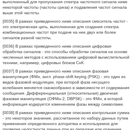
выполненный для пропускания спектра частотного сигнала ниже
некоторой частоты (частоты среза) и подавления частот сигнала
выше этой частоты.
[0035] В рамках приведенного ниже описания смеситель частот -
это электрическая цепь, выполненная для создания спектра
комбинационных частот при подаче на нее двух или более
сигналов разной частоты.
[0036] В рамках приведенного ниже описания цифровая
обработка сигналов - это способы обработки сигналов на основе
численных методов с использованием цифровой вычислительной
техники, например, цифровых блоков СнК.
[0037] В рамках приведенного ниже описания фазовая
манипуляция (ФМн, англ. phase-shift keying (PSK)) - это один из
видов фазовой модуляции, при которой фаза несущего
колебания меняется скачкообразно в зависимости от содержания
сообщения. Дифференциальная (относительная) двоичная
фазовая манипуляция (ОФМн-2, DBPSK) - это ФМн, в которой
информация кодируется изменением фазы между символами.
[0038] В рамках приведенного ниже описания контрольная сумма
- это некоторое значение, рассчитанное по набору данных путем
применения определенного алгоритма и используемое для
проверки целостности данных при их передаче или хранении.