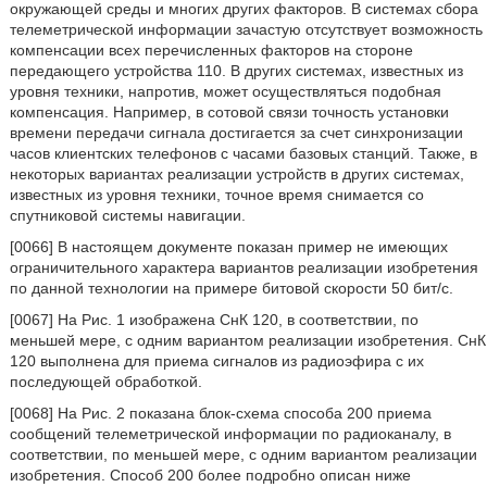
окружающей среды и многих других факторов. В системах сбора
телеметрической информации зачастую отсутствует возможность
компенсации всех перечисленных факторов на стороне
передающего устройства 110. В других системах, известных из
уровня техники, напротив, может осуществляться подобная
компенсация. Например, в сотовой связи точность установки
времени передачи сигнала достигается за счет синхронизации
часов клиентских телефонов с часами базовых станций. Также, в
некоторых вариантах реализации устройств в других системах,
известных из уровня техники, точное время снимается со
спутниковой системы навигации.
[0066] В настоящем документе показан пример не имеющих
ограничительного характера вариантов реализации изобретения
по данной технологии на примере битовой скорости 50 бит/с.
[0067] На Рис. 1 изображена СнК 120, в соответствии, по
меньшей мере, с одним вариантом реализации изобретения. СнК
120 выполнена для приема сигналов из радиоэфира с их
последующей обработкой.
[0068] На Рис. 2 показана блок-схема способа 200 приема
сообщений телеметрической информации по радиоканалу, в
соответствии, по меньшей мере, с одним вариантом реализации
изобретения. Способ 200 более подробно описан ниже