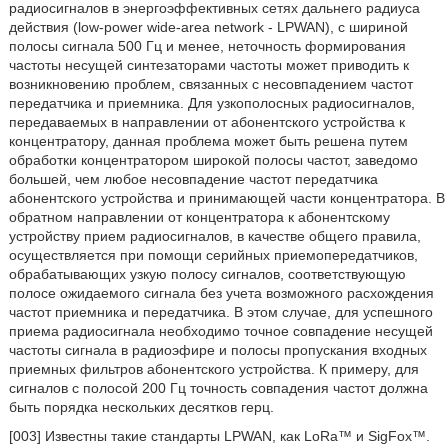
радиосигналов в энергоэффективных сетях дальнего радиуса
действия (low-power wide-area network - LPWAN), с шириной
полосы сигнала 500 Гц и менее, неточность формирования
частоты несущей синтезаторами частоты может приводить к
возникновению проблем, связанных с несовпадением частот
передатчика и приемника. Для узкополосных радиосигналов,
передаваемых в направлении от абонентского устройства к
концентратору, данная проблема может быть решена путем
обработки концентратором широкой полосы частот, заведомо
большей, чем любое несовпадение частот передатчика
абонентского устройства и принимающей части концентратора. В
обратном направлении от концентратора к абонентскому
устройству прием радиосигналов, в качестве общего правила,
осуществляется при помощи серийных приемопередатчиков,
обрабатывающих узкую полосу сигналов, соответствующую
полосе ожидаемого сигнала без учета возможного расхождения
частот приемника и передатчика. В этом случае, для успешного
приема радиосигнала необходимо точное совпадение несущей
частоты сигнала в радиоэфире и полосы пропускания входных
приемных фильтров абонентского устройства. К примеру, для
сигналов с полосой 200 Гц точность совпадения частот должна
быть порядка нескольких десятков герц.
[003] Известны такие стандарты LPWAN, как LoRa™ и SigFox™.