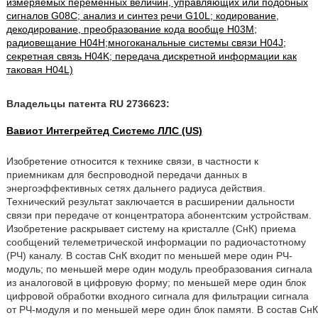
измеряемых переменных величин, управляющих или подобных
сигналов G08C; анализ и синтез речи G10L; кодирование,
декодирование, преобразование кода вообще H03M;
радиовещание H04H;многоканальные системы связи H04J;
секретная связь H04K; передача дискретной информации как
таковая H04L)
Владельцы патента RU 2736623:
Вавиот Интегрейтед Системс ЛЛС (US)
Изобретение относится к технике связи, в частности к
приемникам для беспроводной передачи данных в
энергоэффективных сетях дальнего радиуса действия.
Технический результат заключается в расширении дальности
связи при передаче от концентратора абонентским устройствам.
Изобретение раскрывает систему на кристалле (СнК) приема
сообщений телеметрической информации по радиочастотному
(РЧ) каналу. В состав СнК входит по меньшей мере один РЧ-
модуль; по меньшей мере один модуль преобразования сигнала
из аналоговой в цифровую форму; по меньшей мере один блок
цифровой обработки входного сигнала для фильтрации сигнала
от РЧ-модуля и по меньшей мере один блок памяти. В состав СнК