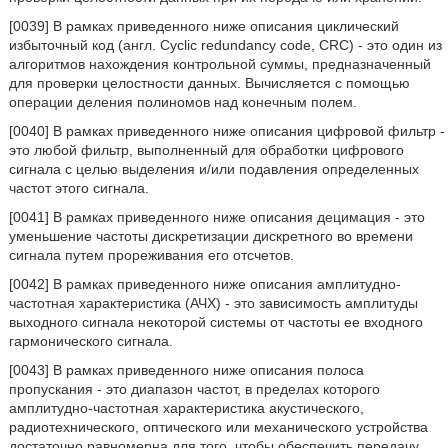
[0039] В рамках приведенного ниже описания циклический
избыточный код (англ. Cyclic redundancy code, CRC) - это один из
алгоритмов нахождения контрольной суммы, предназначенный
для проверки целостности данных. Вычисляется с помощью
операции деления полиномов над конечным полем.
[0040] В рамках приведенного ниже описания цифровой фильтр -
это любой фильтр, выполненный для обработки цифрового
сигнала с целью выделения и/или подавления определенных
частот этого сигнала.
[0041] В рамках приведенного ниже описания децимация - это
уменьшение частоты дискретизации дискретного во времени
сигнала путем прореживания его отсчетов.
[0042] В рамках приведенного ниже описания амплитудно-
частотная характеристика (АЧХ) - это зависимость амплитуды
выходного сигнала некоторой системы от частоты ее входного
гармонического сигнала.
[0043] В рамках приведенного ниже описания полоса
пропускания - это диапазон частот, в пределах которого
амплитудно-частотная характеристика акустического,
радиотехнического, оптического или механического устройства
достаточно равномерна для того, чтобы обеспечить передачу