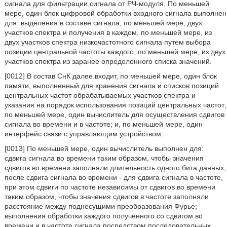
сигнала для фильтрации сигнала от РЧ-модуля. По меньшей
мере, один блок цифровой обработки входного сигнала выполнен
для: выделения в составе сигнала, по меньшей мере, двух
участков спектра и получения в каждом, по меньшей мере, из
двух участков спектра низкочастотного сигнала путем выбора
позиции центральной частоты каждого, по меньшей мере, из двух
участков спектра из заранее определенного списка значений.
[0012] В состав СнК далее входит, по меньшей мере, один блок
памяти, выполненный для хранения сигнала и списков позиций
центральных частот обрабатываемых участков спектра и
указания на порядок использования позиций центральных частот;
по меньшей мере, один вычислитель для осуществления сдвигов
сигнала во времени и в частоте; и, по меньшей мере, один
интерфейс связи с управляющим устройством.
[0013] По меньшей мере, один вычислитель выполнен для:
сдвига сигнала во времени таким образом, чтобы значения
сдвигов во времени заполняли длительность одного бита данных;
после сдвига сигнала во времени - для сдвига сигнала в частоте,
при этом сдвиги по частоте независимы от сдвигов во времени
таким образом, чтобы значения сдвигов в частоте заполняли
расстояние между поднесущими преобразования Фурье;
выполнения обработки каждого полученного со сдвигом во
времени и в частоте сигнала посредством последовательных