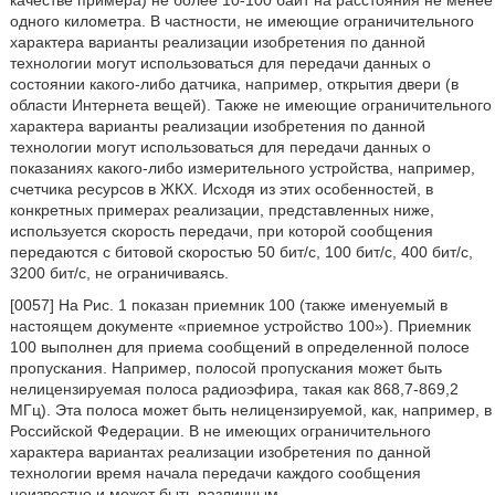
качестве примера) не более 10-100 байт на расстояния не менее
одного километра. В частности, не имеющие ограничительного
характера варианты реализации изобретения по данной
технологии могут использоваться для передачи данных о
состоянии какого-либо датчика, например, открытия двери (в
области Интернета вещей). Также не имеющие ограничительного
характера варианты реализации изобретения по данной
технологии могут использоваться для передачи данных о
показаниях какого-либо измерительного устройства, например,
счетчика ресурсов в ЖКХ. Исходя из этих особенностей, в
конкретных примерах реализации, представленных ниже,
используется скорость передачи, при которой сообщения
передаются с битовой скоростью 50 бит/с, 100 бит/с, 400 бит/с,
3200 бит/с, не ограничиваясь.
[0057] На Рис. 1 показан приемник 100 (также именуемый в
настоящем документе «приемное устройство 100»). Приемник
100 выполнен для приема сообщений в определенной полосе
пропускания. Например, полосой пропускания может быть
нелицензируемая полоса радиоэфира, такая как 868,7-869,2
МГц). Эта полоса может быть нелицензируемой, как, например, в
Российской Федерации. В не имеющих ограничительного
характера вариантах реализации изобретения по данной
технологии время начала передачи каждого сообщения
неизвестно и может быть различным.