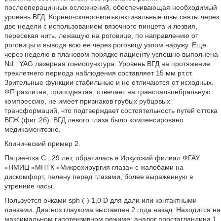
послеоперацинных осложнений, обеспечивающая необходимый
уровень ВГД. Корнео-склеро-конъюнктивальные швы сняты через
две недели с использованием вязочного пинцета и лезвия,
пересекая нить, лежащую на роговице, по направлению от
роговицы и выводя всю ее через роговицу узлом наружу. Еще
через неделю в плановом порядке пациенту успешно выполнена
Nd : YAG лазерная гониопунктура. Уровень ВГД на протяжение
трехлетнего периода наблюдения составляет 15 мм рт.ст.
Зрительные функции стабильные и не отличаются от исходных.
ФП разлитая, приподнятая, отвечает на транспальпебральную
компрессию, не имеет признаков грубых рубцовых
трансформаций, что подтверждает состоятельность путей оттока
ВГЖ (фиг. 2б). ВГД левого глаза было компенсировано
медикаментозно.
Клинический пример 2.
Пациентка С., 29 лет, обратилась в Иркутский филиал ФГАУ
«НМИЦ «МНТК «Микрохирургия глаза» с жалобами на
дискомфорт, пелену перед глазами, более выраженную в
утренние часы.
Пользуется очками sph (-) 1,0 D для дали или контактными
линзами. Диагноз глаукома выставлен 2 года назад. Находится на
максимальном гипотензивном режиме: аналог простагландина 1