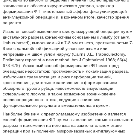
фиксации во многом определяют течение послеоперационного
заживления в области хирургического доступа, характер
формирования ФП, гипотензивный эффект фистулизирующей
антиглаукомной операции и, в конечном итоге, качество зрения
пациента.
Известен способ выполнения фистулизирующей операции путем
дистального разреза конъюнктивы основанием к лимбу (от англ.
limbus-based), выполняемый в 7-8 мм от него, протяженностью 7-
8 мм с дальнейшей фиксацией узловыми швами или
непрерывным швом узлом наружу (Cairns J.E. Trabeculectomy.
Preliminary report of a new method. Am J Ophthalmol 1968; 66(4):
673-679). Указанный способ формирования ФП имеет ряд
очевидных недостатков: протяженность и локализация разреза,
избыточная травматизация и риск перфорации тканей,
кровотечение, длительное заживление с формированием
обширного грубого рубца, невозможность визуализации
склерального лоскута, а также возможное возникновение
послеоперационного птоза, ведущие к снижению
функционального результата вмешательства в целом.
Наиболее близким к предполагаемому изобретению является
способ формирования ФП путем выполнения конъюнктивального
разреза и наложения на него шва на заключительном этапе
операции при выполнении микроинвазивных антиглаукомных