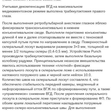
Учитывая декомпенсацию ВГД на максимальном
медикаментозном режиме выполена трабекулэктомия правого
глаза.
После выполнения ретробульбарной анестезии глазное яблоко
фиксировали трансконъюнктивально в нижнем
конъюнктивальном своде. Выполняли перитомию конъюнктивы
длиной 4 мм и далее отсепаровывали ее вместе с теноновой
капсулой путым путем по направлению в своду. Поверхностный
склеральный лоскут выкраивали размером 3×3 мм, толщиной не
менее 1/2 толщины склеры (0,4-0,5 мм). Устройством Punch
производили трабекулэктомию, затем выполняли базальную
колобому радужки. Принципиальным нюансом вмешательства
явилось использование техники «плотной» фиксации
склерального лоскута в склеральном ложе с использованием
натяжного погружного шва и черной нити нейлон 10.0.
Количество швов на склеральный лоскут составляло 4, что
обеспечило стабильность передней камеры, медленный и
нефорсированный отток ВГЖ по сформированному пути, а также
«управляемое» снижение ВГД. После укрепления склерального
лоскута в склеральном ложе приступали к формированию ФП. По
обоим краям локальной перитомии накладывали погружные
корнео-склеро-конъюнктивальные швы. Для выполнения