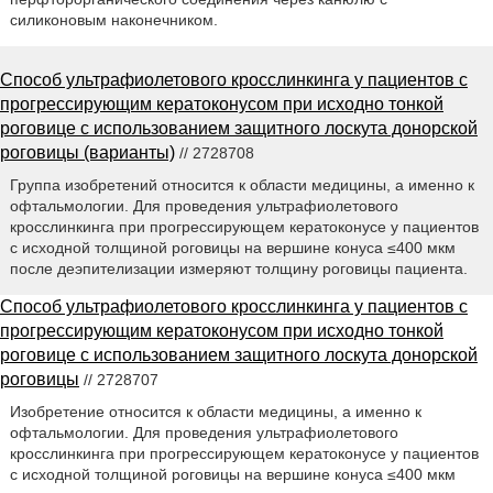
силиконовым наконечником.
Способ ультрафиолетового кросслинкинга у пациентов с
прогрессирующим кератоконусом при исходно тонкой
роговице с использованием защитного лоскута донорской
роговицы (варианты)
// 2728708
Группа изобретений относится к области медицины, а именно к
офтальмологии. Для проведения ультрафиолетового
кросслинкинга при прогрессирующем кератоконусе у пациентов
с исходной толщиной роговицы на вершине конуса ≤400 мкм
после деэпителизации измеряют толщину роговицы пациента.
Способ ультрафиолетового кросслинкинга у пациентов с
прогрессирующим кератоконусом при исходно тонкой
роговице с использованием защитного лоскута донорской
роговицы
// 2728707
Изобретение относится к области медицины, а именно к
офтальмологии. Для проведения ультрафиолетового
кросслинкинга при прогрессирующем кератоконусе у пациентов
с исходной толщиной роговицы на вершине конуса ≤400 мкм