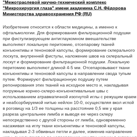
"Межотраслевой научно-технический комплекс
"Микрохирургия глаза" имени академика С.Н. Фёдорова
Министерства здравоохранения РФ (RU)
Изобретение относится к области медицины, а именно к
офтальмологии. Для формирования фильтрационной подушки
при фистулизирующем антиглаукомном вмешательстве
выполняют локальную перитомию, отсепаровку тканей
конъюнктивы и теноновой капсулы, формирование склерального
лоскута, внутренней фистулы, наложение швов на склеральный
лоскут и формирование фильтрационной подушки. Локальную
перитомию выполняют длиной 4-5 мм. Отсепаровывают ткани
конъюнктивы и теноновой капсулы в направлении свода тупым
путем. Формируют фильтрационную подушку путем
репонирования этих тканей на исходное место и, накладывая
погружные корнео-склеро-конъюнктивальные швы с
использованием атравматичной изогнутой иглы с режущим краем
и неабсорбируемой нитью нейлон 10-0, осуществляя вкол иглой
в роговицу на 1/3 ее толщины на расстояние 0,5 мм у края
разреза центральнее лимба и выводя ее через склеру
непосредственно с другой стороны от лимба, одновременно
насаживая на иглу ткани конъюнктивы и теноновой капсулы,
накладывая 2-3 обвивных петли и далее, изменив направление