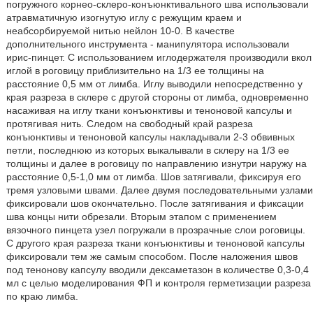
погружного корнео-склеро-конъюнктивального шва использовали
атравматичную изогнутую иглу с режущим краем и
неабсорбируемой нитью нейлон 10-0. В качестве
дополнительного инструмента - манипулятора использовали
ирис-пинцет. С использованием иглодержателя производили вкол
иглой в роговицу приблизительно на 1/3 ее толщины на
расстояние 0,5 мм от лимба. Иглу выводили непосредственно у
края разреза в склере с другой стороны от лимба, одновременно
насаживая на иглу ткани конъюнктивы и теноновой капсулы и
протягивая нить. Следом на свободный край разреза
конъюнктивы и теноновой капсулы накладывали 2-3 обвивных
петли, последнюю из которых выкалывали в склеру на 1/3 ее
толщины и далее в роговицу по направлению изнутри наружу на
расстояние 0,5-1,0 мм от лимба. Шов затягивали, фиксируя его
тремя узловыми швами. Далее двумя последовательными узлами
фиксировали шов окончательно. После затягивания и фиксации
шва концы нити обрезали. Вторым этапом с применением
вязочного пинцета узел погружали в прозрачные слои роговицы.
С другого края разреза ткани конъюнктивы и теноновой капсулы
фиксировали тем же самым способом. После наложения швов
под тенонову капсулу вводили дексаметазон в количестве 0,3-0,4
мл с целью моделирования ФП и контроля герметизации разреза
по краю лимба.