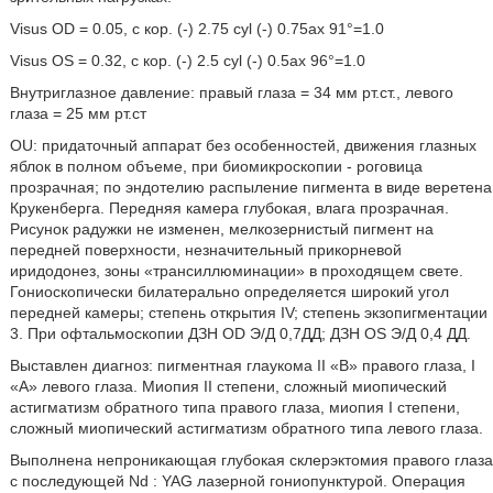
Visus OD = 0.05, с кор. (-) 2.75 cyl (-) 0.75ах 91°=1.0
Visus OS = 0.32, с кор. (-) 2.5 cyl (-) 0.5ах 96°=1.0
Внутриглазное давление: правый глаза = 34 мм рт.ст., левого
глаза = 25 мм рт.ст
OU: придаточный аппарат без особенностей, движения глазных
яблок в полном объеме, при биомикроскопии - роговица
прозрачная; по эндотелию распыление пигмента в виде веретена
Крукенберга. Передняя камера глубокая, влага прозрачная.
Рисунок радужки не изменен, мелкозернистый пигмент на
передней поверхности, незначительный прикорневой
иридодонез, зоны «трансиллюминации» в проходящем свете.
Гониоскопически билатерально определяется широкий угол
передней камеры; степень открытия IV; степень экзопигментации
3. При офтальмоскопии ДЗН OD Э/Д 0,7ДД; ДЗН OS Э/Д 0,4 ДД.
Выставлен диагноз: пигментная глаукома II «В» правого глаза, I
«А» левого глаза. Миопия II степени, сложный миопический
астигматизм обратного типа правого глаза, миопия I степени,
сложный миопический астигматизм обратного типа левого глаза.
Выполнена непроникающая глубокая склерэктомия правого глаза
с последующей Nd : YAG лазерной гониопунктурой. Операция