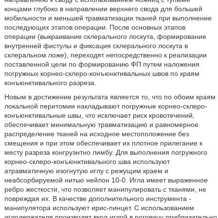
концами глубоко в направлении верхнего свода для большей
мобильности и меньшей травматизации тканей при выполнение
последующих этапов операции. После основных этапов
операции (выкраивание склерального лоскута, формирование
внутренней фистулы и фиксация склерального лоскута в
склеральном ложе), переходят непосредственно к реализации
поставленной цели по формированию ФП путем наложения
погружных корнео-склеро-конъюнктивальных швов по краям
конъюнктивального разреза.
Новым в достижение результата является то, что по обоим краям
локальной перитомии накладывают погружные корнео-склеро-
конъюнктивальные швы, что исключает риск кровотечений,
обеспечивает минимальную травматизацию и равномерное
распределение тканей на исходное местоположение без
смещения и при этом обеспечивает их плотное прилегание к
месту разреза конгруэнтно лимбу. Для выполнения погружного
корнео-склеро-конъюнктивального шва используют
атравматичную изогнутую иглу с режущим краем и
неабсорбируемой нитью нейлон 10-0. Игла имеет выраженное
ребро жесткости, что позволяет манипулировать с тканями, не
повреждая их. В качестве дополнительного инструмента -
манипулятора используют ирис-пинцет. С использованием
иглодержателя производят вкол иглой в роговицу приблизительно