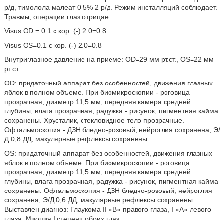
р/д, тимолола малеат 0,5% 2 р/д. Режим инсталляций соблюдает.
Травмы, операции глаз отрицает.
Visus OD = 0.1 с кор. (-) 2.0=0.8
Visus OS=0.1 с кор. (-) 2.0=0.8
Внутриглазное давление на приеме: OD=29 мм рт.ст., OS=22 мм
рт.ст.
OD: придаточный аппарат без особенностей, движения глазных
яблок в полном объеме. При биомикроскопии - роговица
прозрачная; диаметр 11,5 мм; передняя камера средней
глубины, влага прозрачная, радужка - рисунок, пигментная кайма
сохранены. Хрусталик, стекловидное тело прозрачные.
Офтальмоскопия - ДЗН бледно-розовый, нейроглия сохранена, Э/
Д 0,8 ДД, макулярные рефлексы сохранены.
OS: придаточный аппарат без особенностей, движения глазных
яблок в полном объеме. При биомикроскопии - роговица
прозрачная; диаметр 11,5 мм; передняя камера средней
глубины, влага прозрачная, радужка - рисунок, пигментная кайма
сохранены. Офтальмоскопия - ДЗН бледно-розовый, нейроглия
сохранена, Э/Д 0,6 ДД, макулярные рефлексы сохранены.
Выставлен диагноз: Глаукома II «В» правого глаза, I «А» левого
глаза. Миопия I степени обоих глаз.