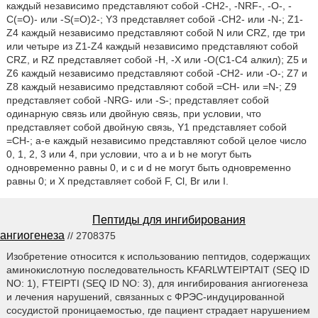
каждый независимо представляют собой -CH2-, -NRF-, -O-, -
C(=O)- или -S(=O)2-; Y3 представляет собой -CH2- или -N-; Z1-
Z4 каждый независимо представляют собой N или CRZ, где три
или четыре из Z1-Z4 каждый независимо представляют собой
CRZ, и RZ представляет собой -H, -X или -O(C1-C4 алкил); Z5 и
Z6 каждый независимо представляют собой -CH2- или -O-; Z7 и
Z8 каждый независимо представляют собой =CH- или =N-; Z9
представляет собой -NRG- или -S-; представляет собой
одинарную связь или двойную связь, при условии, что
представляет собой двойную связь, Y1 представляет собой
=CH-; a-e каждый независимо представляют собой целое число
0, 1, 2, 3 или 4, при условии, что a и b не могут быть
одновременно равны 0, и c и d не могут быть одновременно
равны 0; и X представляет собой F, Cl, Br или I.
Пептиды для ингибирования
ангиогенеза
// 2708375
Изобретение относится к использованию пептидов, содержащих
аминокислотную последовательность KFARLWTEIPTAIT (SEQ ID
NO: 1), FTEIPTI (SEQ ID NO: 3), для ингибирования ангиогенеза
и лечения нарушений, связанных с ФРЭС-индуцированной
сосудистой проницаемостью, где пациент страдает нарушением