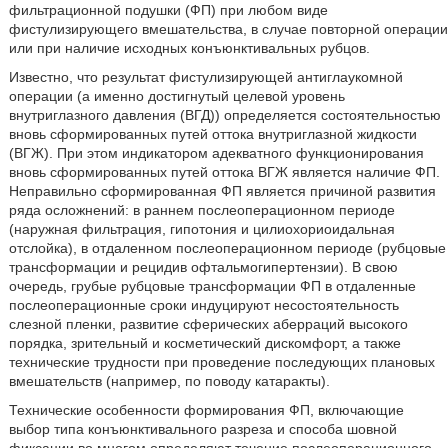
фильтрационной подушки (ФП) при любом виде
фистулизирующего вмешательства, в случае повторной операции
или при наличие исходных конъюнктивальных рубцов.
Известно, что результат фистулизирующей антиглаукомной
операции (а именно достигнутый целевой уровень
внутриглазного давления (ВГД)) определяется состоятельностью
вновь сформированных путей оттока внутриглазной жидкости
(ВГЖ). При этом индикатором адекватного функционирования
вновь сформированных путей оттока ВГЖ является наличие ФП.
Неправильно сформированная ФП является причиной развития
ряда осложнений: в раннем послеоперационном периоде
(наружная фильтрация, гипотония и цилиохориоидальная
отслойка), в отдаленном послеоперационном периоде (рубцовые
трансформации и рецидив офтальмогипертензии). В свою
очередь, грубые рубцовые трансформации ФП в отдаленные
послеоперационные сроки индуцируют несостоятельность
слезной пленки, развитие сферических аберраций высокого
порядка, зрительный и косметический дискомфорт, а также
технические трудности при проведение последующих плановых
вмешательств (например, по поводу катаракты).
Технические особенности формирования ФП, включающие
выбор типа конъюнктивального разреза и способа шовной