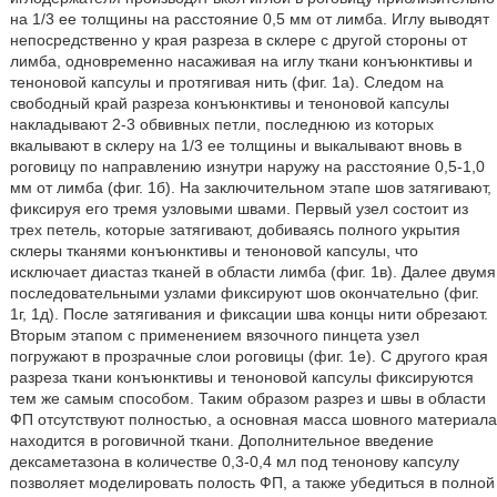
на 1/3 ее толщины на расстояние 0,5 мм от лимба. Иглу выводят
непосредственно у края разреза в склере с другой стороны от
лимба, одновременно насаживая на иглу ткани конъюнктивы и
теноновой капсулы и протягивая нить (фиг. 1а). Следом на
свободный край разреза конъюнктивы и теноновой капсулы
накладывают 2-3 обвивных петли, последнюю из которых
вкалывают в склеру на 1/3 ее толщины и выкалывают вновь в
роговицу по направлению изнутри наружу на расстояние 0,5-1,0
мм от лимба (фиг. 1б). На заключительном этапе шов затягивают,
фиксируя его тремя узловыми швами. Первый узел состоит из
трех петель, которые затягивают, добиваясь полного укрытия
склеры тканями конъюнктивы и теноновой капсулы, что
исключает диастаз тканей в области лимба (фиг. 1в). Далее двумя
последовательными узлами фиксируют шов окончательно (фиг.
1г, 1д). После затягивания и фиксации шва концы нити обрезают.
Вторым этапом с применением вязочного пинцета узел
погружают в прозрачные слои роговицы (фиг. 1е). С другого края
разреза ткани конъюнктивы и теноновой капсулы фиксируются
тем же самым способом. Таким образом разрез и швы в области
ФП отсутствуют полностью, а основная масса шовного материала
находится в роговичной ткани. Дополнительное введение
дексаметазона в количестве 0,3-0,4 мл под тенонову капсулу
позволяет моделировать полость ФП, а также убедиться в полной