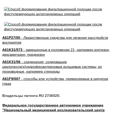
A61P27/00
- Лекарственные средства для лечения расстройств
восприятия
A61K31/573
- замещенные в положении 21, например кортизон,
дексаметазон, преднизон
A61K31/56
- соединения, содержащие
циклопента(а)гидрофенантреновые кольцевые системы; их
производные, например стероиды
A61F9/007
- способы или устройства, применяемые в хирургии
глаза
Владельцы патента RU 2736525:
Федеральное государственное автономное учреждение
"Национальный медицинский исследовательский центр