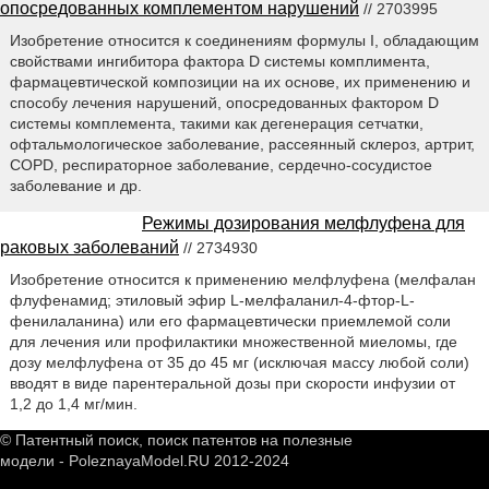
опосредованных комплементом нарушений
// 2703995
Изобретение относится к соединениям формулы I, обладающим
свойствами ингибитора фактора D системы комплимента,
фармацевтической композиции на их основе, их применению и
способу лечения нарушений, опосредованных фактором D
системы комплемента, такими как дегенерация сетчатки,
офтальмологическое заболевание, рассеянный склероз, артрит,
COPD, респираторное заболевание, сердечно-сосудистое
заболевание и др.
Режимы дозирования мелфлуфена для
раковых заболеваний
// 2734930
Изобретение относится к применению мелфлуфена (мелфалан
флуфенамид; этиловый эфир L-мелфаланил-4-фтор-L-
фенилаланина) или его фармацевтически приемлемой соли
для лечения или профилактики множественной миеломы, где
дозу мелфлуфена от 35 до 45 мг (исключая массу любой соли)
вводят в виде парентеральной дозы при скорости инфузии от
1,2 до 1,4 мг/мин.
© Патентный поиск, поиск патентов на полезные
модели - PoleznayaModel.RU 2012-2024