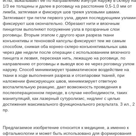
иглы, выкалывают ее по направлению изнутри наружу в склеру на
1/3 ее толщины и далее в роговицу на расстояние 0,5-1,0 мм от
лимба, затягивая и фиксируя шов тремя узловыми швами.
Затягивают три петли первого узла, двумя последующими узлами
фиксируют шов окончательно. Обрезают нити и вязочным
пинцетом выполняют погружение узла в прозрачные слои
роговицы. Вторым этапом с другого края разреза ткани
конъюнктивы и теноновой капсулы фиксируют тем же самым
способом, снимая оба корнео-склеро-конъюнктивальных шва
через две недели после операции с использованием вязочного
пинцета и лезвия, пересекая нить, лежащую на роговице, по
направлению от роговицы и выводя всю ее через роговицу узлом
наружу. Способ минимизирует травматическое воздействие на
ткани в ходе выполнения разреза и отсепаровки тканей, при
наложении фиксирующих швов, минимизирует ответную
воспалительную реакцию, дает возможность проведения в
послеоперационном периоде, в случае необходимости, таких
манипуляций, как лазерный сутуролизис, нидлинг с целью
достижения максимального функционального результата. 3 ил., 2
пр.
Предлагаемое изобретение относится к медицине, а именно к
офтальмологии и может быть использовано для формирования