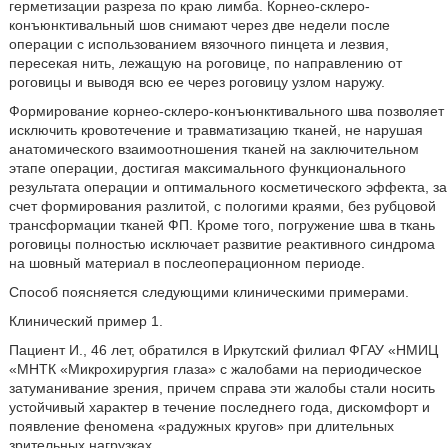
герметизации разреза по краю лимба. Корнео-склеро-
конъюнктивальный шов снимают через две недели после
операции с использованием вязочного пинцета и лезвия,
пересекая нить, лежащую на роговице, по направлению от
роговицы и выводя всю ее через роговицу узлом наружу.
Формирование корнео-склеро-конъюнктивального шва позволяет
исключить кровотечение и травматизацию тканей, не нарушая
анатомического взаимоотношения тканей на заключительном
этапе операции, достигая максимального функционального
результата операции и оптимального косметического эффекта, за
счет формирования разлитой, с пологими краями, без рубцовой
трансформации тканей ФП. Кроме того, погружение шва в ткань
роговицы полностью исключает развитие реактивного синдрома
на шовный материал в послеоперационном периоде.
Способ поясняется следующими клиническими примерами.
Клинический пример 1.
Пациент И., 46 лет, обратился в Иркутский филиал ФГАУ «НМИЦ
«МНТК «Микрохирургия глаза» с жалобами на периодическое
затуманивание зрения, причем справа эти жалобы стали носить
устойчивый характер в течение последнего года, дискомфорт и
появление феномена «радужных кругов» при длительных
зрительных нагрузках.