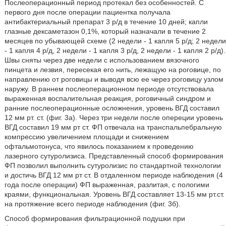
Послеоперационный период протекал без особенностей. С
первого дня после операции пациентка получала
антибактериальный препарат 3 р/д в течение 10 дней; капли
глазные дексаметазон 0,1%, который назначали в течение 2
месяцев по убывающей схеме (2 недели - 1 капля 5 р/д; 2 недели
- 1 капля 4 р/д, 2 недели - 1 капля 3 р/д, 2 недели - 1 капля 2 р/д).
Швы сняты через две недели с использованием вязочного
пинцета и лезвия, пересекая его нить, лежащую на роговице, по
направлению от роговицы и выводя всю ее через роговицу узлом
наружу. В раннем послеоперационном периоде отсутствовала
выраженная воспалительная реакция, роговичный синдром и
ранние послеоперационные осложнения, уровень ВГД составил
12 мм рт. ст. (фиг. 3а). Через три недели после опереции уровень
ВГД составил 19 мм рт ст. ФП отвечала на транспальпебральную
компрессию увеличением площади и снижением
офтальмотонуса, что явилось показанием к проведению
лазерного сутуролизиса. Представленный способ формирования
ФП позволил выполнить сутуролизис по стандартной технологии
и достичь ВГД 12 мм рт ст. В отдаленном периоде наблюдения (4
года после операции) ФП выраженная, разлитая, с пологими
краями, функциональная. Уровень ВГД составляет 13-15 мм рт.ст.
на протяжение всего периоде наблюдения (фиг. 3б).
Способ формирования фильтрационной подушки при