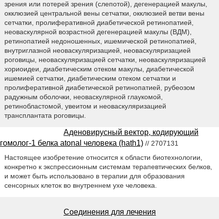
зрения или потерей зрения (слепотой), дегенерацией макулы,
окклюзией центральной вены сетчатки, окклюзией ветви вены
сетчатки, пролиферативной диабетической ретинопатией,
неоваскулярной возрастной дегенерацией макулы (ВДМ),
ретинопатией недоношенных, ишемической ретинопатией,
внутриглазной неоваскуляризацией, неоваскуляризацией
роговицы, неоваскуляризацией сетчатки, неоваскуляризацией
хориоидеи, диабетическим отеком макулы, диабетической
ишемией сетчатки, диабетическим отеком сетчатки и
пролиферативной диабетической ретинопатией, рубеозом
радужным оболочки, неоваскулярной глаукомой,
ретинобластомой, увеитом и неоваскуляризацией
трансплантата роговицы.
Аденовирусный вектор, кодирующий
гомолог-1 белка atonal человека (hath1)
// 2707131
Настоящее изобретение относится к области биотехнологии,
конкретно к экспрессионным системам терапевтических белков,
и может быть использовано в терапии для образования
сенсорных клеток во внутреннем ухе человека.
Соединения для лечения