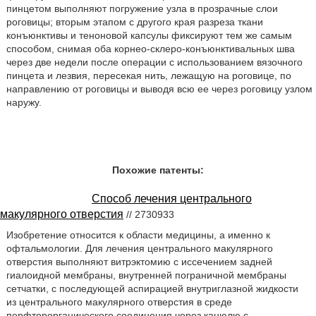
пинцетом выполняют погружение узла в прозрачные слои
роговицы; вторым этапом с другого края разреза ткани
конъюнктивы и теноновой капсулы фиксируют тем же самым
способом, снимая оба корнео-склеро-конъюнктивальных шва
через две недели после операции с использованием вязочного
пинцета и лезвия, пересекая нить, лежащую на роговице, по
направлению от роговицы и выводя всю ее через роговицу узлом
наружу.
Похожие патенты:
Способ лечения центрального
макулярного отверстия
// 2730933
Изобретение относится к области медицины, а именно к
офтальмологии. Для лечения центрального макулярного
отверстия выполняют витрэктомию с иссечением задней
гиалоидной мембраны, внутренней пограничной мембраны
сетчатки, с последующей аспирацией внутриглазной жидкости
из центрального макулярного отверстия в среде
перфторорганического соединения через канюлю с