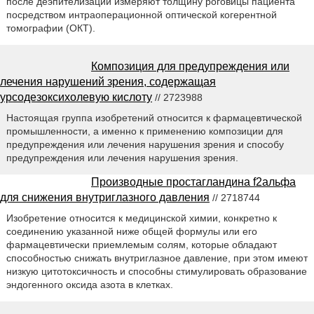
после деэпителизации измеряют толщину роговицы пациента
посредством интраоперационной оптической когерентной
томографии (ОКТ).
Композиция для предупреждения или
лечения нарушений зрения, содержащая
урсодезоксихолевую кислоту
// 2723988
Настоящая группа изобретений относится к фармацевтической
промышленности, а именно к применению композиции для
предупреждения или лечения нарушения зрения и способу
предупреждения или лечения нарушения зрения.
Производные простагландина f2альфа
для снижения внутриглазного давления
// 2718744
Изобретение относится к медицинской химии, конкретно к
соединению указанной ниже общей формулы или его
фармацевтически приемлемым солям, которые обладают
способностью снижать внутриглазное давление, при этом имеют
низкую цитотоксичность и способны стимулировать образование
эндогенного оксида азота в клетках.