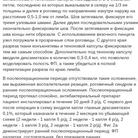
петли, последнюю из которых выкалывали в склеру на 1/3 ее
толщины и далее в роговицу по направлению изнутри наружу на
расстояние 0,5-1,0 мм от лимба. Шов затягивали, фиксируя его
тремя узловыми швами. Далее двумя последовательными узлами
окончательно фиксировали шов. После затягивания и фиксации
шва концы нити обрезали. С использованием вязочного пинцета
узел погружали в прозрачные слои роговицы. С другого края
разреза ткани конъюнктивы и теноновой капсулы фиксировали
тем же самым способом. Дополнительно под тенонову капсулу
вводили дексаметазон в количестве 0,3-0,4 мл, что позволило
моделировать полость ФП, а также убедиться в полной
герметизации разреза по краю лимба.
В послеоперационном периоде отсутствовали такие осложнения,
как выраженная воспалительная реакция, роговичный синдром и
ранние послеоперационные осложнения. Послеоперационный
период протекал спокойно, антибактериальный препарат
пациент инсталлировал в течение 10 дней 3 р/д. С первого дня
после операции в схему входили капли глазные дексаметазон
0,1%, который назначали в течение 2 месяцев по убывающей
схеме (2 недели - 1 капля 5 р/д; 2 недели - 1 капля 4 р/д, 2
недели - 1 капля 3 р/д, 2 недели - 1 капля 2 р/д). Фиг. 2а
демонстрирует ранний послеоперационный период: ФП
разлитая, состоятельная, без признаков ранних