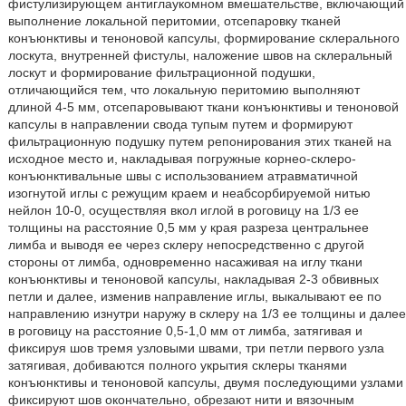
фистулизирующем антиглаукомном вмешательстве, включающий
выполнение локальной перитомии, отсепаровку тканей
конъюнктивы и теноновой капсулы, формирование склерального
лоскута, внутренней фистулы, наложение швов на склеральный
лоскут и формирование фильтрационной подушки,
отличающийся тем, что локальную перитомию выполняют
длиной 4-5 мм, отсепаровывают ткани конъюнктивы и теноновой
капсулы в направлении свода тупым путем и формируют
фильтрационную подушку путем репонирования этих тканей на
исходное место и, накладывая погружные корнео-склеро-
конъюнктивальные швы с использованием атравматичной
изогнутой иглы с режущим краем и неабсорбируемой нитью
нейлон 10-0, осуществляя вкол иглой в роговицу на 1/3 ее
толщины на расстояние 0,5 мм у края разреза центральнее
лимба и выводя ее через склеру непосредственно с другой
стороны от лимба, одновременно насаживая на иглу ткани
конъюнктивы и теноновой капсулы, накладывая 2-3 обвивных
петли и далее, изменив направление иглы, выкалывают ее по
направлению изнутри наружу в склеру на 1/3 ее толщины и далее
в роговицу на расстояние 0,5-1,0 мм от лимба, затягивая и
фиксируя шов тремя узловыми швами, три петли первого узла
затягивая, добиваются полного укрытия склеры тканями
конъюнктивы и теноновой капсулы, двумя последующими узлами
фиксируют шов окончательно, обрезают нити и вязочным