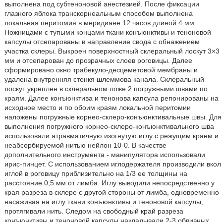
выполнена под субтеноновой анестезией. После фиксации
глазного яблока транскорнеальным способом выполнена
локальная перитомия в меридиане 12 часов длиной 4 мм.
Ножницами с тупыми концами ткани конъюнктивы и теноновой
капсулы отсепарованы в направление свода с обнажением
участка склеры. Выкроен поверхностный склеральный лоскут 3×3
мм и отсепарован до прозрачных слоев роговицы. Далее
сформировано окно трабекуло-десцеметовой мембраны и
удалена внутренняя стенкя шлеммова канала. Склеральный
лоскут укреплен в склеральном ложе 2 погружными швами по
краям. Далее конъюнктива и тенонова капсула репонированы на
исходное место и по обоим краям локальной перитомии
наложены погружные корнео-склеро-конъюнктивальные швы. Для
выполнения погружного корнео-склеро-конъюнктивального шва
использовали атравматичную изогнутую иглу с режущим краем и
неабсорбируемой нитью нейлон 10-0. В качестве
дополнительного инструмента - манипулятора использовали
ирис-пинцет. С использованием иглодержателя производили вкол
иглой в роговицу приблизительно на 1/3 ее толщины на
расстояние 0,5 мм от лимба. Иглу выводили непосредственно у
края разреза в склере с другой стороны от лимба, одновременно
насаживая на иглу ткани конъюнктивы и теноновой капсулы,
протягивали нить. Следом на свободный край разреза
конъюнктивы и теноновой капсулы накладывали 2-3 обвивных