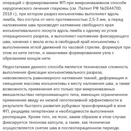
операций с формированием ФП при микроинвазивном способе
хирургического лечения глаукомы (см. Патент РФ №2644700,
2018 г.), при котором разрез конъюнктивы выполняют вдоль
лимба, без отступа от него протяженностью 2,5-3 мм, а перед
наложением шва производят натяжение свободного края
конъюнктивального лоскута вдоль лимба к одному из углов
операционного разреза, и выполняют наложение фиксирующего
шва, начиная с вкола иглы в свободный край конъюнктивы с
выполнением иглой движений по часовой стрелке, формируя при
этом из нити петлю, и заканчивая формированием узла с
обрезанием концов нити.
Недостатками данного способа является техническая сложность
выполнения фиксации конъюнктивального разреза,
невозможность равномерного натяжения тканей, деформация и
смещение массива конъюнктивы к месту наложения шва, а также
возможность применения его только при микроинвазиных
вмешательствах непроникающего типа, имеющих ограниченное
применение ввиду их низкой гипотензивной эффективности в
результате быстрого развития рубцовых трансформаций в зоне
ФП, рецидива гипертензии и необходимости выполнения
реоперации. Кроме того, не ясно, каким образом в этом случае
фиксируется тенонова капсула, а также, как технически
осуществляется снятие шва в послеоперационном периоде.