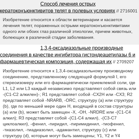
Способ лечения острых
кератоконъюнктивитов телят в полевых условиях
// 2716001
Изобретение относится к области ветеринарии и касается
лечения телят, пораженных острыми кератоконъюнктивитами
одного или обоих глаз различной этиологии, причем животных,
болеющих в различной стадии заболевания.
1,3,4-оксадиазольные производные
соединения в качестве ингибитора гистондеацетилазы 6 и
фармацевтическая композиция, содержащая их
// 2709207
Изобретение относится к 1,3,4-оксадиазольному производному
соединению, представленному следующей формулой I, его
стереоизомеру или его фармацевтически приемлемой соли, где
L1, L2 или L3 каждый независимо представляют собой связь или
-(C1-C2 алкилен)-; R1 представляет собой -CX2H или -CX3; R2
представляет собой -NRARB, -ORC, структуру (а) или структуру
(b), где по меньшей мере один Н, входящий в состав структуры
(а) или (b), может быть замещен -X, -OH, -NRDRE или -(C1-C4
алкил); R3 представляет собой -(C1-C4 алкил), -(C3-C7
циклоалкил), -фенил, -пиридил, -пиримидинил, -тиофенил,
-тиазолил, -тиадиазолил, -адамантил, структуру (с) или
структуру (d), которые могут быть замещены; Y1, Y2 и Y4