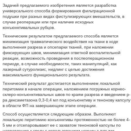
Задачей предлагаемого изобретения является разработка
универсального способа формирования фильтрационной
подушки при разных видах фистулизирующих вмешательств, в
случае реоперации или при наличие исходных
конъюнктивальных рубцов.
Техническим результатом предлагаемого способа является
минимизация травматического воздействия на ткани в ходе
выполнения разреза и опсепарки тканей, при наложении
фиксирующих швов, минимизация ответной воспалительной
реакции, возможность проведения в послеоперационном
периоде, в случае необходимости, таких манипуляций, как
лазерный сутуролизис, нидлинг с целью достижения
максимального функционального результата.
Технический результат достигается выполнением локальной
перитомии в начале операции, наложением погружных корнео-
склеро-конъюнктивальных швов по краям разреза и введением р-
ра дексаметазона 0,3-0,4 мл под конъюнктиву и тенонову капсулу
в области ФП на завершающем этапе операции.
Способ осуществляется следующим образом. Выполняют
локальную перитомию конъюнктивы протяженностью не более 4-
5 мм и отсепаровывают ее с захватом теноновой капсулы по
направлению к своду с использованием ножниц с тупыми