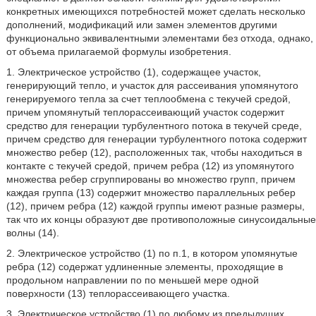
конкретных имеющихся потребностей может сделать несколько
дополнений, модификаций или замен элементов другими
функционально эквивалентными элементами без отхода, однако,
от объема прилагаемой формулы изобретения.
1. Электрическое устройство (1), содержащее участок,
генерирующий тепло, и участок для рассеивания упомянутого
генерируемого тепла за счет теплообмена с текучей средой,
причем упомянутый теплорассеивающий участок содержит
средство для генерации турбулентного потока в текучей среде,
причем средство для генерации турбулентного потока содержит
множество ребер (12), расположенных так, чтобы находиться в
контакте с текучей средой, причем ребра (12) из упомянутого
множества ребер сгруппированы во множество групп, причем
каждая группа (13) содержит множество параллельных ребер
(12), причем ребра (12) каждой группы имеют разные размеры,
так что их концы образуют две противоположные синусоидальные
волны (14).
2. Электрическое устройство (1) по п.1, в котором упомянутые
ребра (12) содержат удлиненные элементы, проходящие в
продольном направлении по по меньшей мере одной
поверхности (13) теплорассеивающего участка.
3. Электрическое устройство (1) по любому из предыдущих