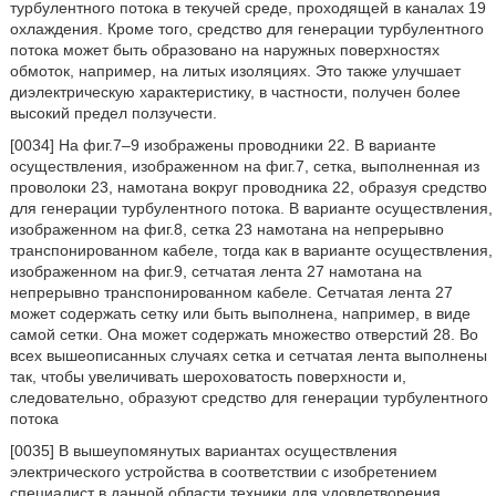
турбулентного потока в текучей среде, проходящей в каналах 19
охлаждения. Кроме того, средство для генерации турбулентного
потока может быть образовано на наружных поверхностях
обмоток, например, на литых изоляциях. Это также улучшает
диэлектрическую характеристику, в частности, получен более
высокий предел ползучести.
[0034] На фиг.7–9 изображены проводники 22. В варианте
осуществления, изображенном на фиг.7, сетка, выполненная из
проволоки 23, намотана вокруг проводника 22, образуя средство
для генерации турбулентного потока. В варианте осуществления,
изображенном на фиг.8, сетка 23 намотана на непрерывно
транспонированном кабеле, тогда как в варианте осуществления,
изображенном на фиг.9, сетчатая лента 27 намотана на
непрерывно транспонированном кабеле. Сетчатая лента 27
может содержать сетку или быть выполнена, например, в виде
самой сетки. Она может содержать множество отверстий 28. Во
всех вышеописанных случаях сетка и сетчатая лента выполнены
так, чтобы увеличивать шероховатость поверхности и,
следовательно, образуют средство для генерации турбулентного
потока
[0035] В вышеупомянутых вариантах осуществления
электрического устройства в соответствии с изобретением
специалист в данной области техники для удовлетворения