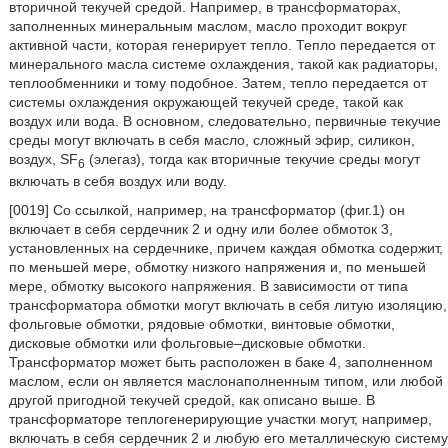
вторичной текучей средой. Например, в трансформаторах,
заполненных минеральным маслом, масло проходит вокруг
активной части, которая генерирует тепло. Тепло передается от
минерального масла системе охлаждения, такой как радиаторы,
теплообменники и тому подобное. Затем, тепло передается от
системы охлаждения окружающей текучей среде, такой как
воздух или вода. В основном, следовательно, первичные текучие
среды могут включать в себя масло, сложный эфир, силикон,
воздух, SF
(элегаз), тогда как вторичные текучие среды могут
6
включать в себя воздух или воду.
[0019] Со ссылкой, например, на трансформатор (фиг.1) он
включает в себя сердечник 2 и одну или более обмоток 3,
установленных на сердечнике, причем каждая обмотка содержит,
по меньшей мере, обмотку низкого напряжения и, по меньшей
мере, обмотку высокого напряжения. В зависимости от типа
трансформатора обмотки могут включать в себя литую изоляцию,
фольговые обмотки, рядовые обмотки, винтовые обмотки,
дисковые обмотки или фольговые–дисковые обмотки.
Трансформатор может быть расположен в баке 4, заполненном
маслом, если он является маслонаполненным типом, или любой
другой пригодной текучей средой, как описано выше. В
трансформаторе теплогенерирующие участки могут, например,
включать в себя сердечник 2 и любую его металлическую систему