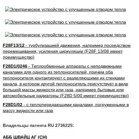
F28F13/12
- турбулизацией движения, например посредством
перемешивания, усиления циркуляции (F28F 13/08 имеет
преимущество)
F28D1/0246
- Теплообменные аппараты с неподвижными
каналами для одного из теплоносителей, причем оба
теплоносителя контактируют с разделяющими их стенками
канала, в котором другой теплоноситель присутствует в виде
большой массы жидкости или газа, например бытовые или
автомобильные радиаторы (F28D 5/00 имеет преимущество)
F28D1/02
- с теплопередающими каналами, погруженными в
массу жидкости или газа
Владельцы патента RU 2736225:
АББ ШВАЙЦ АГ (CH)