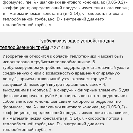
формуле: , где: λ - шаг свивки винтового коноида, м; (0,05-0,2) -
коэффициент, определяющий пределы изменения шага свивки;
π - математическая константа (π=3,14), ν - скорость потока в
теплообменной трубе, м/с; D - внутренний диаметр
теплообменной трубы, м.
Турбулизирующее устройство для
теплообменной трубы
// 2714469
Изобретение относится к области теплотехники и может быть
использовано в трубчатых теплообменниках. В
турбулизирующем устройстве, содержащем стыковочный узел и
соединенную с ним с возможностью вращения спиральную
ленту 1, причем стыковочный узел включает корпус 2 с
заглушкой 3, имеющий внутри подшипник с валом 4,
выходящим из корпуса 2, а снаружи - фигурные элементы 5 для
фиксации корпуса в трубе 6, а спиральная лента представляет
собой винтовой коноид, шаг свивки которого определяют по
формуле: , где: λ - шаг свивки винтового коноида, м; (0,05-0,2) -
коэффициент, определяющий пределы изменения шага свивки;
π - математическая константа (π=3,14), ν - скорость потока в
теплообменной трубе, м/с; D - внутренний диаметр
теплообменной трубы, м.