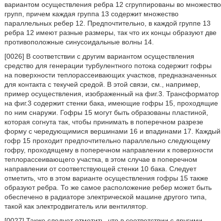
вариантом осуществления ребра 12 сгруппированы во множество
групп, причем каждая группа 13 содержит множество
параллельных ребер 12. Предпочтительно, в каждой группе 13
ребра 12 имеют разные размеры, так что их концы образуют две
противоположные синусоидальные волны 14.
[0026] В соответствии с другим вариантом осуществления
средство для генерации турбулентного потока содержит гофры
на поверхности теплорассеивающих участков, предназначенных
для контакта с текучей средой. В этой связи, см., например,
пример осуществления, изображенный на фиг.3. Трансформатор
на фиг.3 содержит стенки бака, имеющие гофры 15, проходящие
по ним снаружи. Гофры 15 могут быть образованы пластиной,
которая согнута так, чтобы принимать в поперечном разрезе
форму с чередующимися вершинами 16 и впадинами 17. Каждый
гофр 15 проходит предпочтительно параллельно следующему
гофру, проходящему в поперечном направлении к поверхности
теплорассеивающего участка, в этом случае в поперечном
направлении от соответствующей стенки 10 бака. Следует
отметить, что в этом варианте осуществления гофры 15 также
образуют ребра. То же самое расположение ребер может быть
обеспечено в радиаторе электрической машине другого типа,
такой как электродвигатель или вентилятор.
[0027] Также следует отметить, что в соответствии с другими