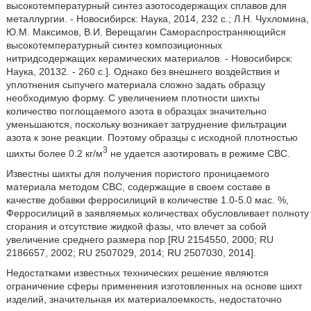
высокотемпературный синтез азотосодержащих сплавов для
металлургии. - Новосибирск: Наука, 2014, 232 с.; Л.Н. Чухломина,
Ю.М. Максимов, В.И. Верещагин Самораспространяющийся
высокотемпературный синтез композиционных
нитридсодержащих керамических материалов. - Новосибирск:
Наука, 20132. - 260 с.]. Однако без внешнего воздействия и
уплотнения сыпучего материала сложно задать образцу
необходимую форму. С увеличением плотности шихты
количество поглощаемого азота в образцах значительно
уменьшаются, поскольку возникает затруднение фильтрации
азота к зоне реакции. Поэтому образцы с исходной плотностью
3
шихты более 0.2 кг/м
не удается азотировать в режиме СВС.
Известны шихты для получения пористого проницаемого
материала методом СВС, содержащие в своем составе в
качестве добавки ферросилиций в количестве 1.0-5.0 мас. %,
Ферросилиций в заявляемых количествах обусловливает полноту
сгорания и отсутствие жидкой фазы, что влечет за собой
увеличение среднего размера пор [RU 2154550, 2000; RU
2186657, 2002; RU 2507029, 2014; RU 2507030, 2014].
Недостатками известных технических решение являются
ограничение сферы применения изготовленных на основе шихт
изделий, значительная их материалоемкость, недостаточно