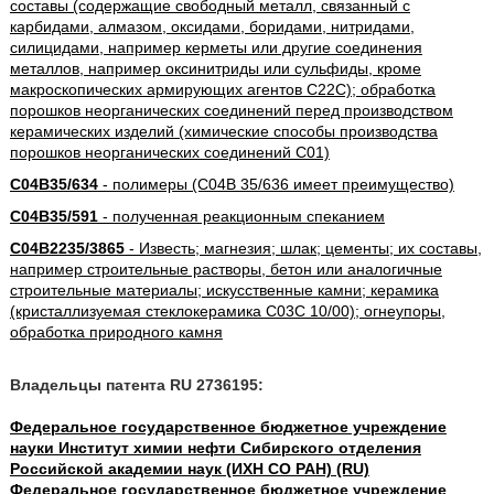
составы (содержащие свободный металл, связанный с
карбидами, алмазом, оксидами, боридами, нитридами,
силицидами, например керметы или другие соединения
металлов, например оксинитриды или сульфиды, кроме
макроскопических армирующих агентов C22C); обработка
порошков неорганических соединений перед производством
керамических изделий (химические способы производства
порошков неорганических соединений C01)
C04B35/634
- полимеры (C04B 35/636 имеет преимущество)
C04B35/591
- полученная реакционным спеканием
C04B2235/3865
- Известь; магнезия; шлак; цементы; их составы,
например строительные растворы, бетон или аналогичные
строительные материалы; искусственные камни; керамика
(кристаллизуемая стеклокерамика C03C 10/00); огнеупоры,
обработка природного камня
Владельцы патента RU 2736195:
Федеральное государственное бюджетное учреждение
науки Институт химии нефти Сибирского отделения
Российской академии наук (ИХН СО РАН) (RU)
Федеральное государственное бюджетное учреждение