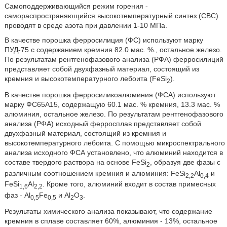
Самоподдерживающийся режим горения -
самораспространяющийся высокотемпературный синтез (СВС)
проводят в среде азота при давлении 1-10 МПа.
В качестве порошка ферросилиция (ФС) используют марку
ПУД-75 с содержанием кремния 82.0 мас. %., остальное железо.
По результатам рентгенофазового анализа (РФА) ферросилиций
представляет собой двухфазный материал, состоящий из
кремния и высокотемпературного лебоита (FeSi
).
2
В качестве порошка ферросиликоалюминия (ФСА) используют
марку ФС65А15, содержащую 60.1 мас. % кремния, 13.3 мас. %
алюминия, остальное железо. По результатам рентгенофазового
анализа (РФА) исходный ферросплав представляет собой
двухфазный материал, состоящий из кремния и
высокотемпературного лебоита. С помощью микроспектрального
анализа исходного ФСА установлено, что алюминий находится в
составе твердого раствора на основе FeSi
, образуя две фазы с
2
различным соотношением кремния и алюминия: FeSi
Al
и
2,2
0,4
FeSi
Al
. Кроме того, алюминий входит в состав примесных
1,6
2,2
фаз - Al
Fe
и Al
O
.
0,5
0,5
2
3
Результаты химического анализа показывают, что содержание
кремния в сплаве составляет 60%, алюминия - 13%, остальное