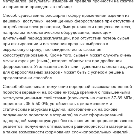
материалов, результаты измерения предела прочности на сжатие
и пористости приведены в таблице.
Способ существенно расширяет сферу применения изделий из
дешевых, доступных, неочищенных ферросплавов при отсутствии
потребления электроэнергии, быстротечности процесса синтеза,
на простом технологическом оборудовании, имеющем
длительный период эксплуатации, при отсутствии потерь сырья
при азотировании и исключении вредных выбросов в
окружающую среду, неочевидного использования
криоструктурирования. Кроме того, сырьем может служить очень
мелкая фракция (пыль), которая образуется при дроблении
ферросплавов. Утилизация этой пыли - довольно сложная задача
для ферросплавных заводов - может быть с успехом решена
предлагаемым способом.
Способ обеспечивает получение передовой высококачественной
пористой керамики на основе нитрида кремния с повышенными
эксплуатационными свойствами (прочность на сжатие 37-39 МПа,
пористость 35.5-50.0%, устойчивость к динамическим и
статическим нагрузкам изделий, изготовленных на основе
полученного пористого материала) за счет сформированной
однородной микроструктуры без включения непрореагировавших
реагентов, получения оптимальной равнопористости материала,
а также возможности формования сложнопрофильных изделий.