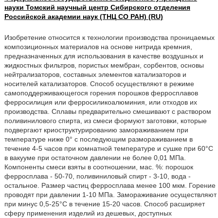
науки Томский научный центр Сибирского отделения
Российской академии наук (ТНЦ СО РАН) (RU)
Изобретение относится к технологии производства проницаемых
композиционных материалов на основе нитрида кремния,
предназначенных для использования в качестве воздушных и
жидкостных фильтров, пористых мембран, сорбентов, основы
нейтрализаторов, составных элементов катализаторов и
носителей катализаторов. Способ осуществляют в режиме
самоподдерживающегося горения порошков ферросплавов
ферросилиция или ферросиликоалюминия, или отходов их
производства. Сплавы предварительно смешивают с раствором
поливинилового спирта, из смеси формуют заготовки, которые
подвергают криоструктурированию замораживанием при
температуре ниже 0° с последующим размораживанием в
течение 4-5 часов при комнатной температуре и сушке при 60°С
в вакууме при остаточном давлении не более 0,01 МПа.
Компоненты смеси взяты в соотношении, мас. %: порошок
ферросплава - 50-70, поливиниловый спирт - 3-10, вода -
остальное. Размер частиц ферросплава менее 100 мкм. Горение
проводят при давлении 1-10 МПа. Замораживание осуществляют
при минус 0,5-25°С в течение 15-20 часов. Способ расширяет
сферу применения изделий из дешевых, доступных