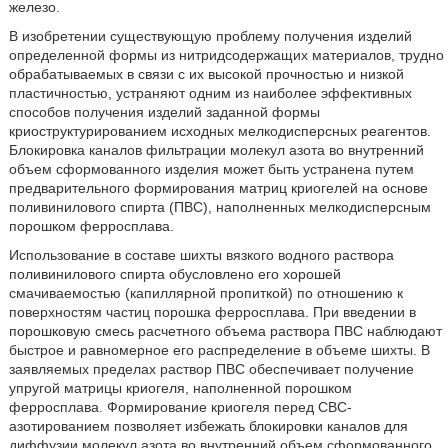
железо.
В изобретении существующую проблему получения изделий
определенной формы из нитридсодержащих материалов, трудно
обрабатываемых в связи с их высокой прочностью и низкой
пластичностью, устраняют одним из наиболее эффективных
способов получения изделий заданной формы
криоструктурированием исходных мелкодисперсных реагентов.
Блокировка каналов фильтрации молекул азота во внутренний
объем сформованного изделия может быть устранена путем
предварительного формирования матриц криогелей на основе
поливинилового спирта (ПВС), наполненных мелкодисперсным
порошком ферросплава.
Использование в составе шихты вязкого водного раствора
поливинилового спирта обусловлено его хорошей
смачиваемостью (капиллярной пропиткой) по отношению к
поверхностям частиц порошка ферросплава. При введении в
порошковую смесь расчетного объема раствора ПВС наблюдают
быстрое и равномерное его распределение в объеме шихты. В
заявляемых пределах раствор ПВС обеспечивает получение
упругой матрицы криогеля, наполненной порошком
ферросплава. Формирование криогеля перед СВС-
азотированием позволяет избежать блокировки каналов для
диффузии молекул азота во внутренний объем сформованного