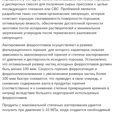
и дисперсных смесях для получения сырых прессовок с целью
последующего спекания или СВС. Проблемой является
разработка таких составов органических связующих, которые
сочетают хорошую смачиваемость поверхности порошков,
оптимальную вязкость, обеспечение достаточной прочности
заготовок после испарения растворителей и минимальное
загрязнение углеродом после термического разложения
связующего.
Азотирование ферросплавов осуществляют в режиме
фильтрационного горения, для которого характерна сильная
зависимость закономерностей горения и степени азотирования
от давления и дисперсности исходного порошка. Установлено,
что оптимальный размер частиц исходных ферросплавов должен
быть менее 100 мкм. Скорость горения ферросилиция и
ферросиликоалюминия с увеличением размера частиц более
100 мкм быстро снижается, что приводит, в свою очередь, к
снижению содержания азота в продуктах горения
(соответственно и к снижению степени превращения кремния в
нитрид) вследствие большого недогорания используемых
ферросплавов.
Продукты с максимальной степенью азотирования удается
получить при давлении 1-10 МПа, когда создается необходимый