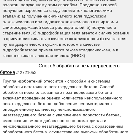
волокон, полученному этим способом. Предложен способ
получения аэрогеля со следующими технологическими
этапами: a) получение силикатного золя гидролизом
алкоксисиланов или гидроксиалкоксисиланов в спирте или
спиртосодержащей смеси растворителей, b) получение и
старение геля, c) гидрофобизация геля агентом силилирования
в присутствии кислоты в качестве катализатора и d) сушка геля
путем докритической сушки, в котором в качестве
гидрофобизатора применяется гексаметилдисилоксан, а в
качестве кислоты азотная кислота (HNO3).
Способ обработки незатвердевшего
бетона
// 2721053
Группа изобретений относится к способам и системам
обработки остаточного незатвердевшего бетона. Способ
обработки неиспользованного незатвердевшего бетона
включает проведение оценки количества неиспользованного
незатвердевшего бетона, добавление пеноматериала к
определенному количеству неиспользованного
незатвердевшего бетона с увеличением пористости бетона,
смешивание вместе добавленного пеноматериала и
неиспользованного незатвердевшего бетона с образованием
обработанного бетона, осуществление выгрузки обработанного