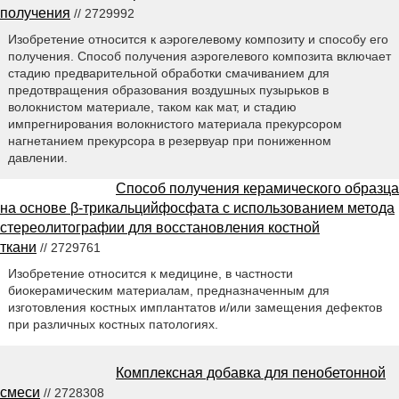
получения
// 2729992
Изобретение относится к аэрогелевому композиту и способу его
получения. Способ получения аэрогелевого композита включает
стадию предварительной обработки смачиванием для
предотвращения образования воздушных пузырьков в
волокнистом материале, таком как мат, и стадию
импрегнирования волокнистого материала прекурсором
нагнетанием прекурсора в резервуар при пониженном
давлении.
Способ получения керамического образца
на основе β-трикальцийфосфата с использованием метода
стереолитографии для восстановления костной
ткани
// 2729761
Изобретение относится к медицине, в частности
биокерамическим материалам, предназначенным для
изготовления костных имплантатов и/или замещения дефектов
при различных костных патологиях.
Комплексная добавка для пенобетонной
смеси
// 2728308