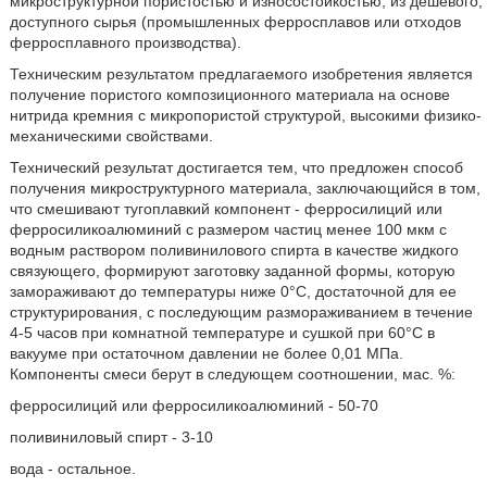
микроструктурной пористостью и износостойкостью, из дешевого,
доступного сырья (промышленных ферросплавов или отходов
ферросплавного производства).
Техническим результатом предлагаемого изобретения является
получение пористого композиционного материала на основе
нитрида кремния с микропористой структурой, высокими физико-
механическими свойствами.
Технический результат достигается тем, что предложен способ
получения микроструктурного материала, заключающийся в том,
что смешивают тугоплавкий компонент - ферросилиций или
ферросиликоалюминий с размером частиц менее 100 мкм с
водным раствором поливинилового спирта в качестве жидкого
связующего, формируют заготовку заданной формы, которую
замораживают до температуры ниже 0°С, достаточной для ее
структурирования, с последующим размораживанием в течение
4-5 часов при комнатной температуре и сушкой при 60°С в
вакууме при остаточном давлении не более 0,01 МПа.
Компоненты смеси берут в следующем соотношении, мас. %:
ферросилиций или ферросиликоалюминий - 50-70
поливиниловый спирт - 3-10
вода - остальное.