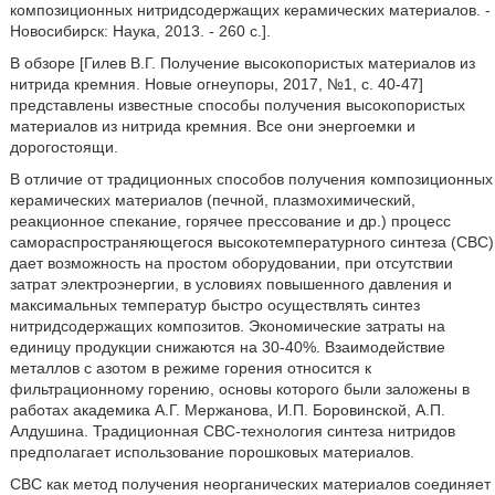
композиционных нитридсодержащих керамических материалов. -
Новосибирск: Наука, 2013. - 260 с.].
В обзоре [Гилев В.Г. Получение высокопористых материалов из
нитрида кремния. Новые огнеупоры, 2017, №1, с. 40-47]
представлены известные способы получения высокопористых
материалов из нитрида кремния. Все они энергоемки и
дорогостоящи.
В отличие от традиционных способов получения композиционных
керамических материалов (печной, плазмохимический,
реакционное спекание, горячее прессование и др.) процесс
самораспространяющегося высокотемпературного синтеза (СВС)
дает возможность на простом оборудовании, при отсутствии
затрат электроэнергии, в условиях повышенного давления и
максимальных температур быстро осуществлять синтез
нитридсодержащих композитов. Экономические затраты на
единицу продукции снижаются на 30-40%. Взаимодействие
металлов с азотом в режиме горения относится к
фильтрационному горению, основы которого были заложены в
работах академика А.Г. Мержанова, И.П. Боровинской, А.П.
Алдушина. Традиционная СВС-технология синтеза нитридов
предполагает использование порошковых материалов.
СВС как метод получения неорганических материалов соединяет