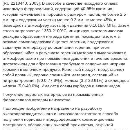
[RU 2218440, 2003]. В способе в качестве исходного сплава
использую ферросилиций, содержащий 40-95% кремния,
который измельчают в порошок с размером частиц не более 2.5
мм, при содержании частиц менее 0.2 мм не менее 45%, и
помещают в атмосферу азота при давлении 0.1016.6 МПа. Затем
сплав нагревают до 1350-2100°С, инициируя экзотермическую
реакцию образования нитрида кремния, насыщают азотом в
режиме самоподдерживающегося горения, поддерживая
заданную температуру до окончания горения, при этом
образовавшийся в результате горения материал выдерживают в
атмосфере азоте при повышенном давлении в течение времени,
достаточном для образования требуемого содержания нитрида
кремния в конечном продукте. Конечный продукт представляет
собой прочный, хорошо спекшийся материал, состоящий из
нитрида кремния (50.0-77.8%)), железа (3.2-28.81%) и силицидов
железа (5.0-40.0%). Имеются следы карбидов и алюминидов.
Получение пористых материалов из промышленных
ферросплавов авторам неизвестно.
Настоящее изобретение направлено на разработку
высокопроизводительного и низкоэнергозатратного способа
получения пористых нитридсодержащих композиционных
материалов, обладающих высокой прочностью, открытой