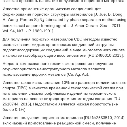
высокая прочность на сжатие получаемого пористого материала.
Известно применение органических соединений для
формирования пористой структуры материалов [J. Jue, В. Dong,
Н. Wang. Porous Si
N
fabricated by phase separation method using
3
4
benzoic acid as pore-forming agent. - J. Amer Ceram. Soc. - 2011. -
Vol. 94, №7. - P. 1989-1991].
Для получения пористых материалов СВС методом известно
использование жидких органических соединений из группы
гидроксилсодержащих соединений в виде многоатомного спирта
в качестве газообразующего восстановителя [RU 2480310,2013].
Недостатком названного технического решения получения
открытопористого наноструктурного металла является
использование дорогих металлов (Cu, Ag, Au).
Известно также использование 10%-ого раствора поливинилового
спирта (ПВС) в качестве временной технологической связки при
изготовлении сложнопрофильных изделий из керамического
материала на основе нитрида кремния методом спекания [RU
2610744, 2015]. Недостатком является низкая пористость (не
более 0.1%).
Известен получения пористых материалов [RU №2533510, 2014],
включающий приготовление реакционной смеси, получение