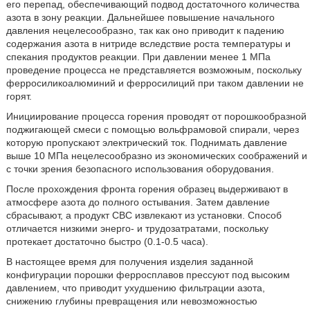
его перепад, обеспечивающий подвод достаточного количества
азота в зону реакции. Дальнейшее повышение начального
давления нецелесообразно, так как оно приводит к падению
содержания азота в нитриде вследствие роста температуры и
спекания продуктов реакции. При давлении менее 1 МПа
проведение процесса не представляется возможным, поскольку
ферросиликоалюминий и ферросилиций при таком давлении не
горят.
Инициирование процесса горения проводят от порошкообразной
поджигающей смеси с помощью вольфрамовой спирали, через
которую пропускают электрический ток. Поднимать давление
выше 10 МПа нецелесообразно из экономических соображений и
с точки зрения безопасного использования оборудования.
После прохождения фронта горения образец выдерживают в
атмосфере азота до полного остывания. Затем давление
сбрасывают, а продукт СВС извлекают из установки. Способ
отличается низкими энерго- и трудозатратами, поскольку
протекает достаточно быстро (0.1-0.5 часа).
В настоящее время для получения изделия заданной
конфигурации порошки ферросплавов прессуют под высоким
давлением, что приводит ухудшению фильтрации азота,
снижению глубины превращения или невозможностью