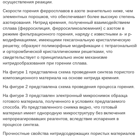
осуществления реакции.
Скорости горения ферросплавов в азоте значительно ниже, чем
элементных порошков, что обеспечивает более высокую степень
азотирования. Нитрид кремния, полученный взаимодействием
сплава (ферросилиция, ферросиликоалюминия) с азотом в
режиме фильтрационного горения, наряду с известными а- и р-
модификациями, имеющими гексагональную кристаллическую
решетку, образуют полиморфные модификации с тетрагональной
и орторомбической кристаллическими решетками, что
свидетельствует о принципиально ином механизме
нитридообразования при горении сплава.
На фигуре 1 представлена схема проведения синтеза пористого
композиционного материала на основе нитрида кремния.
На фигуре 2 представлена схема проведения процесса горения.
На фигуре 3 представлен электронный микроснимок образца
готового материала, полученного в условиях предлагаемого
способа. Из представленного снимка видно, что готовый
материал имеет однородную микроструктуру без включения
непрореагировавших реагентов, вследствие испарения в
процессе синтеза.
Прочностные свойства нитридсодержащих пористых материалов