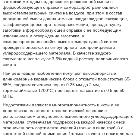
заготовки методом подпрессовки реакционной смеси в
формообразующей оправке и самораспространяющийся
высокотемпературный синтез на воздухе, при этом в состав
реакционной смеси дополнительно вводят жидкое связующее,
газифицирующееся при терморазложении, проводят сушку
заготовки в формообразующей оправке с ее последующим
извлечением и отверждение заготовки, а
самораспространяющийся высокотемпературный синтез
проводят в оправках из огнеупорного газопроницаемого
углеродосодержащего материала. В качестве жидкого
связующего используют 3-5% водный раствор поливинилового
спирта.
При реализации изобретения получают высокопористые
длинномерные керамические блоки с открытой пористостью 65-
85%, средним сечением пор от 0.25 мм до 2 мм,
термостойкостью 1700°С, прочностью на сжатие от 0.5 до 50
МПа.
Недостатками являются многокомпонентность шихты и ее
дороговизна, сложность технологической оснастки с
использованием огнеупорного вспененного углеродсодержащего
материала, ступенчатая подпрессовка каждой навески смеси,
ограниченность сортимента изделий (только в виде трубы) с
конкретной сферой применения (только в качестве носителя для