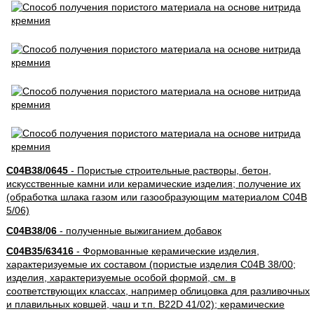
C04B38/0645
- Пористые строительные растворы, бетон,
искусственные камни или керамические изделия; получение их
(обработка шлака газом или газообразующим материалом C04B
5/06)
C04B38/06
- полученные выжиганием добавок
C04B35/63416
- Формованные керамические изделия,
характеризуемые их составом (пористые изделия C04B 38/00;
изделия, характеризуемые особой формой, см. в
соответствующих классах, например облицовка для разливочных
и плавильных ковшей, чаш и т.п. B22D 41/02); керамические