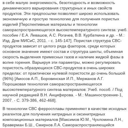
в себе малую энергоемкость, безотходность и возможность
динамического варьирования структурных и иных свойств
продуктов. Эти предпосылки позволяют широко использовать
экономичную и простую технологию для получения пористых
изделий [Перспективные материалы и технологии
самораспространяющегося высокотемпературного синтеза: учеб.
пособие / Е.А. Левашов, А.С. Рогачев, В.В. Курбаткина и др. - М.:
Изд. Дом МИСиС, 2011. - с. 145-147]. Пористая структура СВС-
продуктов зависит от целого ряда факторов, среди которых
основное значение имеют состав и структура шихты, объемная
скорость выделения примесных газов и наличие жидкой фазы в
волне горения. Варьируя эти параметры, можно регулировать
пористость образующихся СВС-продуктов в очень широких
пределах: от практически нулевой пористости до очень большой
(96%) [Амосов А.П., Боровинская И.П., Мержанов А.Г.
Порошковая технология самораспространяющегося
высокотемпературного синтеза материалов: Учеб. пособ. / Под
научной редакцией В.Н. Анциферова. - М.: Машиностроение-1,
2007. - С. 379-386, 462-468].
В технологии СВС ферросплавы применяют в качестве исходных
реагентов для получения нитридных и оксинитридных
композиционных материалов [Максимов Ю.М., Чухломина Л.Н.,
Браверман Б.Ш., Смирнов Л.А. Самораспространяющийся