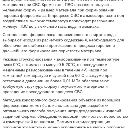
материала при СВС.Кроме того, ПВС позволяет получить
желаемую форму и размер материала при формировании
порошка ферросплава. В процессе СВС в атмосфере азота под
воздействием высоких температур происходит разложение
молекул ПВС до углекислого газа, воды и аммиака.
Соотношение ферросплава, поливинилового спирта и воды
выбирают исходя из расчетного содержания, необходимого для
обеспечения стабильно протекающего процесса горения и
дальнейшего формирования пористости материала.
Режимы структурирования - замораживание при температуре
ниже 0°С, оптимально минус 0.5-20°С, с последующим
медленным размораживанием в течение 4-5 часов при
комнатной температуре и сушкой при 60°С в вакууме при
остаточном давлении не более 0,01 МПа обеспечивают
требуемую структуру, форму получаемого материала и
проведение последующего процесса СВС.
Методика криотропного формирования объектов из порошков
ферросплава может быть использована для разработки
оптимального способа получения нитридсодержащих изделий
заданной формы, обладающих высокой прочностью, пористостью
и коммерческой ценностью. Помимо нитридсодержащих
порошков эту методику можно использовать на любых порошках