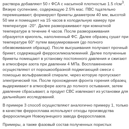
3
раствора добавляют 50 г ФСА с насыпной плотностью 1.5 г/см
.
Вязкую суспензию, содержащую 2.5% мас. ПВС тщательно
перемешивают, формируют брикеты диаметром 40 мм, высотой
50 мм и помещают на 15 часов в холодильную камеру при
температуре -20°. Далее размораживают при комнатной
температуре в течение 4 часов. После размораживания
образуется криогель, наполненный ФС. Далее образец сушат при
температуре 60° путем вакуумирования (до полного
обезвоживания образца). После высушивания получают прочный
брикет, содержащий ферросиликоалюминий. Далее полученные
брикеты помещают в установку постоянного давления и сжигают
в атмосфере азота при давлении 4 МПа. Воспламенение
осуществляют от порошкообразной поджигающей смеси с
помощью вольфрамовой спирали, через которую пропускают
электрический ток. После прохождения фронта горения образец
выдерживают в атмосфере азота до полного остывания, затем
давление сбрасывают, а продукт СВС извлекают из установки для
дальнейших исследований.
В примере 3 способ осуществляют аналогично примеру 1, только
в качестве ферросплава используют отходы производства
ферросилиция Новокузнецкого завода ферросплавов.
Примеры, а также фазовый состав полученных пористых