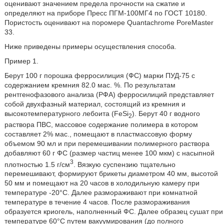
оценивают значением предела прочности на сжатие и
определяют на приборе Пресс ПГМ-100МГ4 по ГОСТ 10180.
Пористость оценивают на поромере Quantachrome PoreMaster
33.
Ниже приведены примеры осуществления способа.
Пример 1.
Берут 100 г порошка ферросилиция (ФС) марки ПУД-75 с
содержанием кремния 82.0 мас. %. По результатам
рентгенофазового анализа (РФА) ферросилиций представляет
собой двухфазный материал, состоящий из кремния и
высокотемпературного лебоита (FeSi
). Берут 40 г водного
2
раствора ПВС, массовое содержание полимера в котором
составляет 2% мас., помещают в пластмассовую форму
объемом 90 мл и при перемешивании полимерного раствора
добавляют 60 г ФС (размер частиц менее 100 мкм) с насыпной
3
плотностью 1.5 г/см
. Вязкую суспензию тщательно
перемешивают, формируют брикеты диаметром 40 мм, высотой
50 мм и помещают на 20 часов в холодильную камеру при
температуре -20°С. Далее размораживают при комнатной
температуре в течение 4 часов. После размораживания
образуется криогель, наполненный ФС. Далее образец сушат при
температуре 60°С путем вакуумирования (до полного