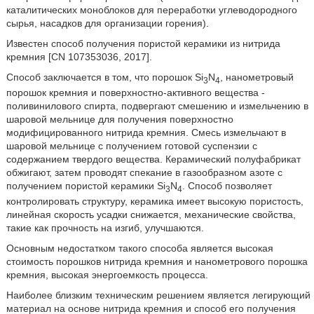
каталитических моноблоков для переработки углеводородного
сырья, насадков для организации горения).
Известен способ получения пористой керамики из нитрида
кремния [CN 107353036, 2017].
Способ заключается в том, что порошок Si
N
, нанометровый
3
4
порошок кремния и поверхностно-активного вещества -
поливинилового спирта, подвергают смешению и измельчению в
шаровой мельнице для получения поверхностно
модифицированного нитрида кремния. Смесь измельчают в
шаровой мельнице с получением готовой суспензии с
содержанием твердого вещества. Керамический полуфабрикат
обжигают, затем проводят спекание в газообразном азоте с
получением пористой керамики Si
N
. Способ позволяет
3
4
контролировать структуру, керамика имеет высокую пористость,
линейная скорость усадки снижается, механические свойства,
такие как прочность на изгиб, улучшаются.
Основным недостатком такого способа является высокая
стоимость порошков нитрида кремния и нанометрового порошка
кремния, высокая энергоемкость процесса.
Наиболее близким техническим решением является легирующий
материал на основе нитрида кремния и способ его получения