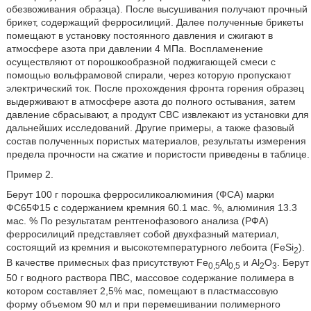
обезвоживания образца). После высушивания получают прочный
брикет, содержащий ферросилиций. Далее полученные брикеты
помещают в установку постоянного давления и сжигают в
атмосфере азота при давлении 4 МПа. Воспламенение
осуществляют от порошкообразной поджигающей смеси с
помощью вольфрамовой спирали, через которую пропускают
электрический ток. После прохождения фронта горения образец
выдерживают в атмосфере азота до полного остывания, затем
давление сбрасывают, а продукт СВС извлекают из установки для
дальнейших исследований. Другие примеры, а также фазовый
состав полученных пористых материалов, результаты измерения
предела прочности на сжатие и пористости приведены в таблице.
Пример 2.
Берут 100 г порошка ферросиликоалюминия (ФСА) марки
ФС65Ф15 с содержанием кремния 60.1 мас. %, алюминия 13.3
мас. % По результатам рентгенофазового анализа (РФА)
ферросилиций представляет собой двухфазный материал,
состоящий из кремния и высокотемпературного лебоита (FeSi
).
2
В качестве примесных фаз присутствуют Fe
Al
и Al
O
. Берут
0,5
0,5
2
3
50 г водного раствора ПВС, массовое содержание полимера в
котором составляет 2,5% мас, помещают в пластмассовую
форму объемом 90 мл и при перемешивании полимерного