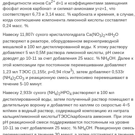
2+
дефицитности ионов Ca
d=1 и коэффициентами замещения
фосфат ионов карбонат- и силикат-анионами y=z=1, что
соответствуют 6,73 и 3,14 масс. % карбоната и кремния, в случае,
когда соотношение компонента лимонной кислоты составляет
0,24 масс. %.
Навеску 11,807г сухого кристаллогидрата Са(NO
)
×4H
O
3
2
2
растворяют в реакторе, оборудованном верхнеприводной
мешалкой в 100 мл дистиллированной воды. К этому раствору
добавляют 5 мл 0,5М раствора лимонной кислоты, рН смеси
доводят до 10-11 за счет добавления 25 масс. % NH
OH. Далее к
4
этой композиции при постоянном перемешивании добавляют
3
1,23 мл ТЭОС (1,155г, ρ=0,94 г/см
), затем добавляют 0,533г
(NH
)
CO
и реакционную смесь интенсивно перемешивают в
4
2
3
течение 5-10 минут.
Навеску 2,933г сухого (NH
)
HPO
растворяют в 100 мл
4
2
4
дистиллированной воды, затем полученный раствор помещают в
делительную воронку и добавляют по каплям со скоростью 4÷5
мл/мин в водный раствор, содержащий композицию из нитрата
кальция/лимонной кислоты/ТЭОС/карбоната аммония. При этом
рН реакционной смеси поддерживается постоянным на уровне
10-11 за счет добавления 25 масс. % NH
OH. Реакционную смесь
4
перемешивают в течение 30 минут, а затем отстаивают в течение