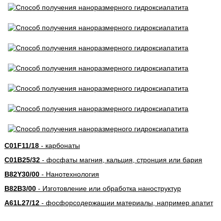
C01F11/18
- карбонаты
C01B25/32
- фосфаты магния, кальция, стронция или бария
B82Y30/00
- Нанотехнология
B82B3/00
- Изготовление или обработка наноструктур
A61L27/12
- фосфорсодержащии материалы, например апатит