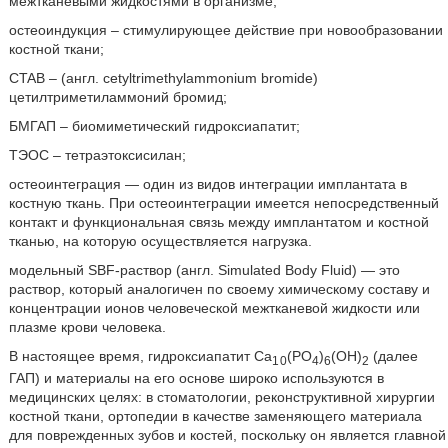
межтканевыми жидкостями в организме;
остеоиндукция – стимулирующее действие при новообразовании
костной ткани;
CTAB – (англ. cetyltrimethylammonium bromide)
цетилтриметиламмоний бромид;
БМГАП – биомиметический гидроксиапатит;
ТЭОС – тетраэтоксисилан;
остеоинтеграция — один из видов интеграции имплантата в
костную ткань. При остеоинтеграции имеется непосредственный
контакт и функциональная связь между имплантатом и костной
тканью, на которую осуществляется нагрузка.
модельный SBF-раствор (англ. Simulated Body Fluid) — это
раствор, который аналогичен по своему химическому составу и
концентрации ионов человеческой межтканевой жидкости или
плазме крови человека.
В настоящее время, гидроксиапатит Са
(PO
)
(ОН)
(далее
1 0
4
6
2
ГАП) и материалы на его основе широко используются в
медицинских целях: в стоматологии, реконструктивной хирургии
костной ткани, ортопедии в качестве заменяющего материала
для поврежденных зубов и костей, поскольку он является главной