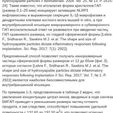
hydroxyapatite particles // Biomaterials. 2004. Vol. 25, № 13. P. 2515-
24]. Также известно, что игольчатая форма кристаллов ГАП
(размер 0,1–20 мкм) инициирует активацию NLRP3
инфламасомы и выраженную секрецию IL-1β макрофагами и
дендритными клетками костного мозга мышей in vitro, а при
внутрибрюшинной инъекции микроразмерного и субмикронного
ГАП воспалительный ответ не развивался при введении частиц
ГАП сравнимого размера, но гладкой сферической формы [Lebre
F., Sridharan R., Sawkins M.J. et al. The shape and size of
hydroxyapatite particles dictate inflammatory responses following
implantation. Sci. Rep. 2017; 7(1): 2922].
Предложенный способ позволяет получать наноразмерные
частицы сферической формы размером от 12 до 65нм (фиг. 3),
которые согласно [Lebre F., Sridharan R., Sawkins M.J. et al. The
shape and size of hydroxyapatite particles dictate inflammatory
responses following implantation // Sci. Rep. 2017. Vol. 7, № 1: P.
2922] являются наиболее биосовместимыми для
внутрибрюшинной инъекции.
По примерам 1-3, представленным в таблице 2 видно, что
увеличение концентрации цитрат-ионов, вводимых в ходе синтеза
БМГАП приводит к уменьшению размера частиц готового
продукта, и как следствие, способствует повышению удельной
2
поверхности с 132,60 до 192,50 м
/г, что позволяет успешно