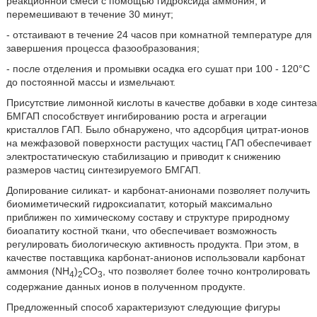
реакционной смеси с помощью гидроксида аммония, и
перемешивают в течение 30 минут;
- отстаивают в течение 24 часов при комнатной температуре для
завершения процесса фазообразования;
- после отделения и промывки осадка его сушат при 100 - 120°С
до постоянной массы и измельчают.
Присутствие лимонной кислоты в качестве добавки в ходе синтеза
БМГАП способствует ингибированию роста и агрегации
кристаллов ГАП. Было обнаружено, что адсорбция цитрат-ионов
на межфазовой поверхности растущих частиц ГАП обеспечивает
электростатическую стабилизацию и приводит к снижению
размеров частиц синтезируемого БМГАП.
Допирование силикат- и карбонат-анионами позволяет получить
биомиметический гидроксиапатит, который максимально
приближен по химическому составу и структуре природному
биоапатиту костной ткани, что обеспечивает возможность
регулировать биологическую активность продукта. При этом, в
качестве поставщика карбонат-анионов использовали карбонат
аммония (NH
)
CO
, что позволяет более точно контролировать
4
2
3
содержание данных ионов в полученном продукте.
Предложенный способ характеризуют следующие фигуры