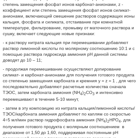
степень замещения фосфат ионов карбонат-анионами, z -
коэффициент или степень замещения фосфат ионов силикат-
анионами, включающий смешение растворов содержащих ионы
кальция, фосфата и силиката, отстаивание при комнатной
температуре, фильтрование, промывку от маточного раствора и
сушку, включает следующие новые признаки:
- к раствору нитрата кальция при перемешивании добавляют
раствор лимонной кислоты по молярному соотношению 10:1 и с
помощью раствора гидроксида аммония рН данной системы
доводят до 10 – 11;
- продолжая перемешивание осуществляют допирование
силикат- и карбонат-анионами для получения готового продукта
со степенью замещения карбоната и кремния y = z = 1 , для чего
последовательно добавляют расчетные количества сначала
ТЭОС, затем карбоната аммония (NH
)
CO
и интенсивно
4
2
3
перемешивают в течение 5-10 минут,
- затем в эту композицию из нитрата кальция/лимонной кислоты/
ТЭОС/карбоната аммония добавляют по каплям со скоростью
4÷5 мл/мин раствор гидрофосфата аммония (NH
)
HPO
, для
4
2
4
получения готового продукта с молярным соотношением
в
диапазоне от 1,50 до 1,60, поддерживая постоянным рН