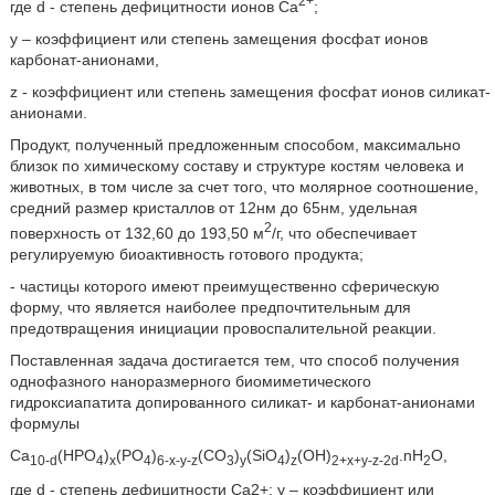
2+
где d - степень дефицитности ионов Ca
;
y – коэффициент или степень замещения фосфат ионов
карбонат-анионами,
z - коэффициент или степень замещения фосфат ионов силикат-
анионами.
Продукт, полученный предложенным способом, максимально
близок по химическому составу и структуре костям человека и
животных, в том числе за счет того, что молярное соотношение
,
средний размер кристаллов от 12нм до 65нм, удельная
2
поверхность от 132,60 до 193,50 м
/г, что обеспечивает
регулируемую биоактивность готового продукта;
- частицы которого имеют преимущественно сферическую
форму, что является наиболее предпочтительным для
предотвращения инициации провоспалительной реакции.
Поставленная задача достигается тем, что способ получения
однофазного наноразмерного биомиметического
гидроксиапатита допированного силикат- и карбонат-анионами
формулы
Ca
(HPO
)
(PO
)
(CO
)
(SiO
)
(OH)
.nH
O,
10-d
4
x
4
6-x-y-z
3
y
4
z
2+x+y-z-2d
2
где d - степень дефицитности Ca2+; y – коэффициент или