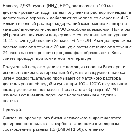
Навеску 2,933г сухого (NH
)
HPO
растворяют в 100 мл
4
2
4
дистиллированной воды, затем полученный раствор помещают в
делительную воронку и добавляют по каплям со скоростью 4÷5
мл/мин в водный раствор, содержащий композицию из нитрата
кальция/лимонной кислоты/ТЭОС/карбоната аммония. При этом
рН реакционной смеси поддерживается постоянным на уровне
10-11 за счет добавления 25 масс. % NH
OH. Реакционную смесь
4
перемешивают в течение 30 минут, а затем отстаивают в течение
24 часов для завершения процесса фазообразования. Весь
синтез проводят при комнатной температуре.
Полученный осадок отделяют с помощью воронки Бюхнера, с
использованием фильтровальной бумаги и вакуумного насоса.
Затем осадок тщательно промывают от маточного раствора
дистиллированной водой и сушат при 100 - 120°С в сушильном
шкафу до постоянной массы. После этого образцы БМГАП
измельчают в мелкий порошок с использованием ступки и
пестика.
Пример 2
Синтез наноразмерного биомиметического гидроксиапатита,
допированного силикат- и карбонат-анионами с молярным
соотношением
равным 1,5 (БМГАП 1,50), степенью