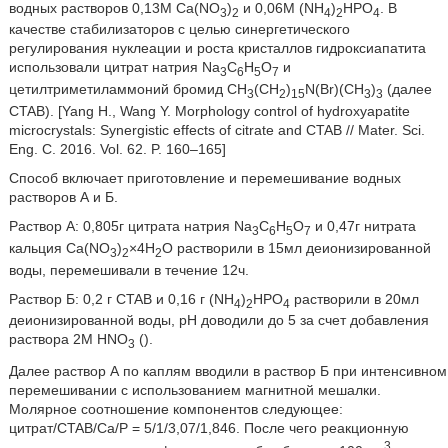
водных растворов 0,13М Ca(NO
)
и 0,06М (NH
)
HPO
. В
3
2
4
2
4
качестве стабилизаторов с целью синергетического
регулирования нуклеации и роста кристаллов гидроксиапатита
использовали цитрат натрия Na
C
H
O
и
3
6
5
7
цетилтриметиламмоний бромид CH
(CH
)
N(Br)(CH
)
(далее
3
2
15
3
3
CTAB). [Yang H., Wang Y. Morphology control of hydroxyapatite
microcrystals: Synergistic effects of citrate and CTAB // Mater. Sci.
Eng. C. 2016. Vol. 62. P. 160–165]
Способ включает приготовление и перемешивание водных
растворов А и Б.
Раствор А: 0,805г цитрата натрия Na
C
H
O
и 0,47г нитрата
3
6
5
7
кальция Ca(NO
)
×4H
O растворили в 15мл деионизированной
3
2
2
воды, перемешивали в течение 12ч.
Раствор Б: 0,2 г CTAB и 0,16 г (NH
)
HPO
растворили в 20мл
4
2
4
деионизированной воды, pH доводили до 5 за счет добавления
раствора 2М HNO
().
3
Далее раствор А по каплям вводили в раствор Б при интенсивном
перемешивании с использованием магнитной мешалки.
Молярное соотношение компонентов следующее:
цитрат/CTAB/Ca/P = 5/1/3,07/1,846. После чего реакционную
3