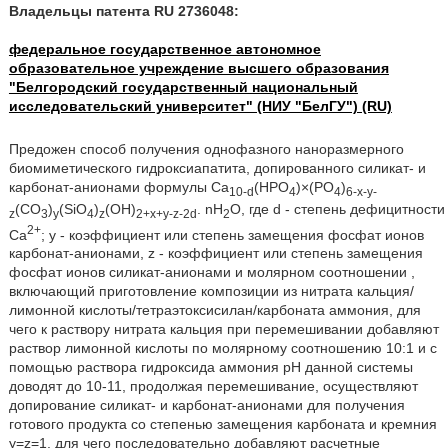
Владельцы патента RU 2736048:
федеральное государственное автономное
образовательное учреждение высшего образования
"Белгородский государственный национальный
исследовательский университет" (НИУ "БелГУ") (RU)
Предожен способ получения однофазного наноразмерного
биомиметического гидроксиапатита, допированного силикат- и
карбонат-анионами формулы Ca
(НРО
)×(РО
)
10-d
4
4
6-x-y-
(СО
)
(SiO
)
(ОН)
. nH
O, где d - степень дефицитности
z
3
y
4
z
2+x+y-z-2d
2
2+
Са
; у - коэффициент или степень замещения фосфат ионов
карбонат-анионами, z - коэффициент или степень замещения
фосфат ионов силикат-анионами и молярном соотношении ,
включающий приготовление композиции из нитрата кальция/
лимонной кислоты/тетраэтоксисилан/карбоната аммония, для
чего к раствору нитрата кальция при перемешивании добавляют
раствор лимонной кислоты по молярному соотношению 10:1 и с
помощью раствора гидроксида аммония рН данной системы
доводят до 10-11, продолжая перемешивание, осуществляют
допирование силикат- и карбонат-анионами для получения
готового продукта со степенью замещения карбоната и кремния
у=z=1, для чего последовательно добавляют расчетные