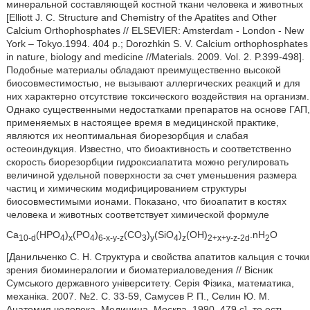
минеральной составляющей костной ткани человека и животных
[Elliott J. C. Structure and Chemistry of the Apatites and Other
Calcium Orthophosphates // ELSEVIER: Amsterdam - London - New
York – Tokyo.1994. 404 p.; Dorozhkin S. V. Calcium orthophosphates
in nature, biology and medicine //Materials. 2009. Vol. 2. P.399-498].
Подобные материалы обладают преимущественно высокой
биосовместимостью, не вызывают аллергических реакций и для
них характерно отсутствие токсического воздействия на организм.
Однако существенными недостатками препаратов на основе ГАП,
применяемых в настоящее время в медицинской практике,
являются их неоптимальная биорезорбция и слабая
остеоиндукция. Известно, что биоактивность и соответственно
скорость биорезорбции гидроксиапатита можно регулировать
величиной удельной поверхности за счет уменьшения размера
частиц и химическим модифицированием структуры
биосовместимыми ионами. Показано, что биоапатит в костях
человека и животных соответствует химической формуле
Ca
(HPO
)
(PO
)
(CO
)
(SiO
)
(OH)
.nH
O
10-d
4
x
4
6-x-y-z
3
y
4
z
2+x+y-z-2d
2
[Данильченко С. Н. Структура и свойства апатитов кальция с точки
зрения биоминералогии и биоматериаловедения // Вісник
Сумського державного університету. Серія Фізика, математика,
механіка. 2007. №2. С. 33-59, Самусев Р. П., Селин Ю. М.
Анатомия человека. Медицина. Москва, 1990. 479 с], то есть