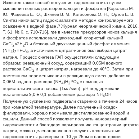
Известен также способ получения гидроксиапатита путем
смешения водных растворов кальция и фосфатов [Королева М.
Ю., Фадеева Е. Ю., Шкинев В. М., Катасонова О. Н., Юртов Е. В.
Синтез наночастиц гидроксиапатита методом контролируемого
осаждения в водной фазе // Журнал неорганической химии. 2016.
Т. 61, № 6, с. 710-716], где в качестве прекурсоров ионов кальция
и фосфатов использовали двухводный хлористый кальций
CaCl
×2H
O и безводный двухзамещенный фосфат аммония
2
2
(NH
)
HPO
, а источником цитрат-ионов был выбран цитрат
4
2
4
натрия. Процесс синтеза ГАП осуществляли следующим
образом: реакционный сосуд, содержащий 0,05М водного
раствора CaCl
и цитрат натрия, нагревали до 40°С. Затем при
2
постоянном перемешивании в реакционную смесь добавляли
0,06М водного раствора (NH
)H
PO
с помощью
4
2
4
перистальтического насоса (1мл/мин), рН поддерживали
постоянным 9,0 ± 0,1 добавлением раствора NH
OH.
4
Полученную суспензию подвергали старению в течение 24 часов
при комнатной температуре. Далее полученный осадок
фильтровали, хорошо промывали дистиллированной водой и
сушили. Данный способ позволяет получить наноразмерный
гидроксиапатит и благодаря варьированию концентрации цитрата
натрия, можно целенаправленно получить пластинчатые
гидроксиапатиты размером от 10 до 25нм и наностержни