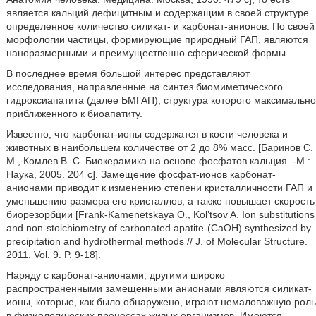
является кальций дефицитным и содержащим в своей структуре
определенное количество силикат- и карбонат-анионов. По своей
морфологии частицы, формирующие природный ГАП, являются
наноразмерными и преимущественно сферической формы.
В последнее время большой интерес представляют
исследования, направленные на синтез биомиметического
гидроксиапатита (далее БМГАП), структура которого максимально
приближенного к биоапатиту.
Известно, что карбонат-ионы содержатся в кости человека и
животных в наибольшем количестве от 2 до 8% масс. [Баринов С.
М., Комлев В. С. Биокерамика на основе фосфатов кальция. -М.:
Наука, 2005. 204 с]. Замещение фосфат-ионов карбонат-
анионами приводит к изменению степени кристалличности ГАП и
уменьшению размера его кристаллов, а также повышает скорость
биорезорбции [Frank-Kamenetskaya O., Kol’tsov A. Ion substitutions
and non-stoichiometry of carbonated apatite-(CaOH) synthesized by
precipitation and hydrothermal methods // J. of Molecular Structure.
2011. Vol. 9. P. 9-18].
Наряду с карбонат-анионами, другими широко
распространенными замещенными анионами являются силикат-
ионы, которые, как было обнаружено, играют немаловажную роль
в физиологических процессах живых организмов. Имеются