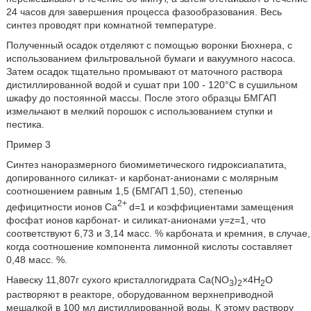
24 часов для завершения процесса фазообразования. Весь
синтез проводят при комнатной температуре.
Полученный осадок отделяют с помощью воронки Бюхнера, с
использованием фильтровальной бумаги и вакуумного насоса.
Затем осадок тщательно промывают от маточного раствора
дистиллированной водой и сушат при 100 - 120°С в сушильном
шкафу до постоянной массы. После этого образцы БМГАП
измельчают в мелкий порошок с использованием ступки и
пестика.
Пример 3
Синтез наноразмерного биомиметического гидроксиапатита,
допированного силикат- и карбонат-анионами с молярным
соотношением
равным 1,5 (БМГАП 1,50), степенью
2+
дефицитности ионов Ca
d=1 и коэффициентами замещения
фосфат ионов карбонат- и силикат-анионами y=z=1, что
соответствуют 6,73 и 3,14 масс. % карбоната и кремния, в случае,
когда соотношение компонента лимонной кислоты составляет
0,48 масс. %.
Навеску 11,807г сухого кристаллогидрата Са(NO
)
×4H
O
3
2
2
растворяют в реакторе, оборудованном верхнеприводной
мешалкой в 100 мл дистиллированной воды. К этому раствору