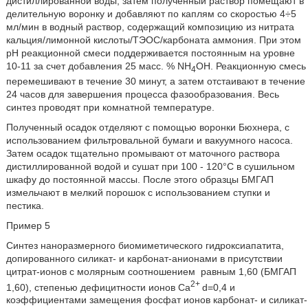
дистиллированной воды, затем полученный раствор помещают в
делительную воронку и добавляют по каплям со скоростью 4÷5
мл/мин в водный раствор, содержащий композицию из нитрата
кальция/лимонной кислоты/ТЭОС/карбоната аммония. При этом
рН реакционной смеси поддерживается постоянным на уровне
10-11 за счет добавления 25 масс. % NH
OH. Реакционную смесь
4
перемешивают в течение 30 минут, а затем отстаивают в течение
24 часов для завершения процесса фазообразования. Весь
синтез проводят при комнатной температуре.
Полученный осадок отделяют с помощью воронки Бюхнера, с
использованием фильтровальной бумаги и вакуумного насоса.
Затем осадок тщательно промывают от маточного раствора
дистиллированной водой и сушат при 100 - 120°С в сушильном
шкафу до постоянной массы. После этого образцы БМГАП
измельчают в мелкий порошок с использованием ступки и
пестика.
Пример 5
Синтез наноразмерного биомиметического гидроксиапатита,
допированного силикат- и карбонат-анионами в присутствии
цитрат-ионов с молярным соотношением
равным 1,60 (БМГАП
2+
1,60), степенью дефицитности ионов Ca
d=0,4 и
коэффициентами замещения фосфат ионов карбонат- и силикат-