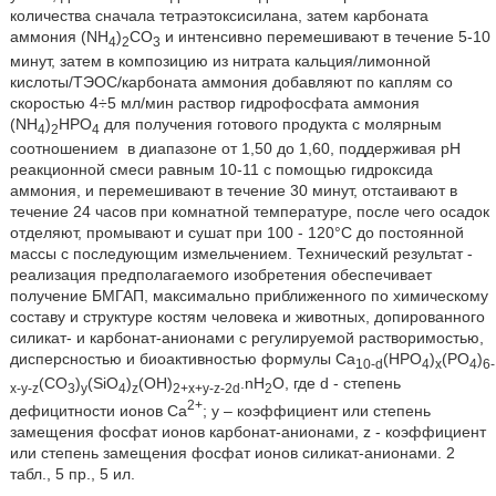
количества сначала тетраэтоксисилана, затем карбоната
аммония (NH
)
CO
и интенсивно перемешивают в течение 5-10
4
2
3
минут, затем в композицию из нитрата кальция/лимонной
кислоты/ТЭОС/карбоната аммония добавляют по каплям со
скоростью 4÷5 мл/мин раствор гидрофосфата аммония
(NH
)
HPO
для получения готового продукта с молярным
4
2
4
соотношением
в диапазоне от 1,50 до 1,60, поддерживая рН
реакционной смеси равным 10-11 с помощью гидроксида
аммония, и перемешивают в течение 30 минут, отстаивают в
течение 24 часов при комнатной температуре, после чего осадок
отделяют, промывают и сушат при 100 - 120°С до постоянной
массы с последующим измельчением. Технический результат -
реализация предполагаемого изобретения обеспечивает
получение БМГАП, максимально приближенного по химическому
составу и структуре костям человека и животных, допированного
силикат- и карбонат-анионами с регулируемой растворимостью,
дисперсностью и биоактивностью формулы Ca
(HPO
)
(PO
)
10-d
4
x
4
6-
(CO
)
(SiO
)
(OH)
.nH
O, где d - степень
x-y-z
3
y
4
z
2+x+y-z-2d
2
2+
дефицитности ионов Ca
; y – коэффициент или степень
замещения фосфат ионов карбонат-анионами, z - коэффициент
или степень замещения фосфат ионов силикат-анионами. 2
табл., 5 пр., 5 ил.