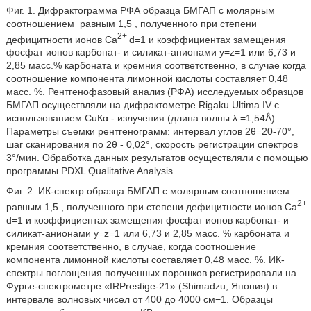
Фиг. 1. Дифрактограмма РФА образца БМГАП с молярным
соотношением
равным 1,5 , полученного при степени
2+
дефицитности ионов Ca
d=1 и коэффициентах замещения
фосфат ионов карбонат- и силикат-анионами y=z=1 или 6,73 и
2,85 масс.% карбоната и кремния соответственно, в случае когда
соотношение компонента лимонной кислоты составляет 0,48
масс. %. Рентгенофазовый анализ (РФА) исследуемых образцов
БМГАП осуществляли на дифрактометре Rigaku Ultima IV с
использованием СuКα - излучения (длина волны λ =1,54Å).
Параметры съемки рентгенограмм: интервал углов 2θ=20-70°,
шаг сканирования по 2θ - 0,02°, скорость регистрации спектров
3°/мин. Обработка данных результатов осуществляли с помощью
программы PDXL Qualitative Analysis.
Фиг. 2. ИК-спектр образца БМГАП с молярным соотношением
2+
равным 1,5 , полученного при степени дефицитности ионов Ca
d=1 и коэффициентах замещения фосфат ионов карбонат- и
силикат-анионами y=z=1 или 6,73 и 2,85 масс. % карбоната и
кремния соответственно, в случае, когда соотношение
компонента лимонной кислоты составляет 0,48 масс. %. ИК-
спектры поглощения полученных порошков регистрировали на
Фурье-спектрометре «IRPrestige-21» (Shimadzu, Япония) в
интервале волновых чисел от 400 до 4000 см−1. Образцы