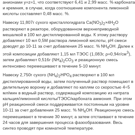
анионами y=z=1, что соответствуют 6,41 и 2,99 масс. % карбоната
и кремния, в случае, когда соотношение компонента лимонной
кислоты составляет 0,48 масс. %.
Навеску 11,807г сухого кристаллогидрата Са(NO
)
×4H
O
3
2
2
растворяют в реакторе, оборудованном верхнеприводной
мешалкой в 100 мл дистиллированной воды. К этому раствору
добавляют 10 мл 0,5М раствора лимонной кислоты, рН смеси
доводят до 10-11 за счет добавления 25 масс. % NH
OH. Далее к
4
3
этой композиции добавляют 1,15 мл ТЭОС (1,083г, ρ=0,94г/см
),
затем добавляют 0,516г (NH
)
CO
и реакционную смесь
4
2
3
интенсивно перемешивают в течение 5-10 минут.
Навеску 2,750г сухого (NH
)
HPO
растворяют в 100 мл
4
2
4
дистиллированной воды, затем полученный раствор помещают в
делительную воронку и добавляют по каплям со скоростью 4÷5
мл/мин в водный раствор, содержащий композицию из нитрата
кальция/лимонной кислоты/ТЭОС/карбоната аммония. При этом
рН реакционной смеси поддерживается постоянным на уровне
10-11 за счет добавления 25 масс. % NH
OH. Реакционную смесь
4
перемешивают в течение 30 минут, а затем отстаивают в течение
24 часов для завершения процесса фазообразования. Весь
синтез проводят при комнатной температуре.