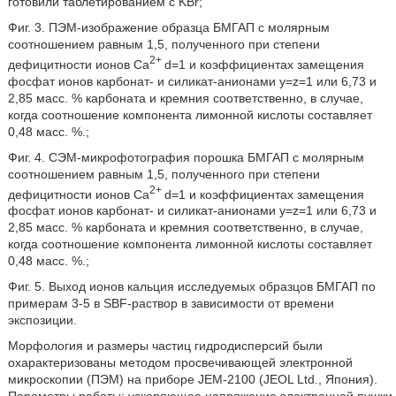
готовили таблетированием с KBr;
Фиг. 3. ПЭМ-изображение образца БМГАП с молярным
соотношением
равным 1,5, полученного при степени
2+
дефицитности ионов Ca
d=1 и коэффициентах замещения
фосфат ионов карбонат- и силикат-анионами y=z=1 или 6,73 и
2,85 масс. % карбоната и кремния соответственно, в случае,
когда соотношение компонента лимонной кислоты составляет
0,48 масс. %.;
Фиг. 4. СЭМ-микрофотография порошка БМГАП с молярным
соотношением
равным 1,5, полученного при степени
2+
дефицитности ионов Ca
d=1 и коэффициентах замещения
фосфат ионов карбонат- и силикат-анионами y=z=1 или 6,73 и
2,85 масс. % карбоната и кремния соответственно, в случае,
когда соотношение компонента лимонной кислоты составляет
0,48 масс. %.;
Фиг. 5. Выход ионов кальция исследуемых образцов БМГАП по
примерам 3-5 в SBF-раствор в зависимости от времени
экспозиции.
Морфология и размеры частиц гидродисперсий были
охарактеризованы методом просвечивающей электронной
микроскопии (ПЭМ) на приборе JEM-2100 (JEOL Ltd., Япония).