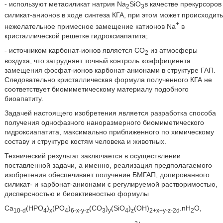
- используют метасиликат натрия Na
SiO
в качестве прекурсоров
2
3
силикат-анионов в ходе синтеза КГА, при этом может происходить
+
нежелательное примесное замещение катионов Na
в
кристаллической решетке гидроксиапатита;
- источником карбонат-ионов является CO
из атмосферы
2
воздуха, что затрудняет точный контроль коэффициента
замещения фосфат-ионов карбонат-анионами в структуре ГАП.
Следовательно кристаллическая формула полученного КГА не
соответствует биомиметическому материалу подобного
биоапатиту.
Задачей настоящего изобретения является разработка способа
получения однофазного наноразмерного биомиметического
гидроксиапатита, максимально приближенного по химическому
составу и структуре костям человека и животных.
Технический результат заключается в осуществлении
поставленной задачи, а именно, реализация предполагаемого
изобретения обеспечивает получение БМГАП, допированного
силикат- и карбонат-анионами с регулируемой растворимостью,
дисперсностью и биоактивностью формулы
Ca
(HPO
)
(PO
)
(CO
)
(SiO
)
(OH)
.nH
O,
10-d
4
x
4
6-x-y-z
3
y
4
z
2+x+y-z-2d
2