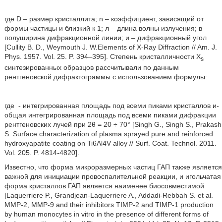
где D – размер кристаллита; n – коэффициент, зависящий от
формы частицы и близкий к 1; л – длина волны излучения; в –
полуширина дифракционной линии; и – дифракционный угол
[Cullity B. D., Weymouth J. W.Elements of X-Ray Diffraction // Am. J.
Phys. 1957. Vol. 25. P. 394–395]. Степень кристалличности X
s
синтезированных образцов рассчитывали по данным
рентгеновской дифрактограммы с использованием формулы:
где
- интегрированная площадь под всеми пиками кристаллов и
-
общая интегрированная площадь под всеми пиками дифракции
рентгеновских лучей при 2θ = 20 ÷ 70° [Singh G., Singh S., Prakash
S. Surface characterization of plasma sprayed pure and reinforced
hydroxyapatite coating on Ti6Al4V alloy // Surf. Coat. Technol. 2011.
Vol. 205. P. 4814-4820].
Известно, что форма микроразмерных частиц ГАП также является
важной для инициации провоспалительной реакции, и игольчатая
форма кристаллов ГАП является наименее биосовместимой
[Laquerriere P., Grandjean-Laquerriere A., Addadi-Rebbah S. et al.
MMP-2, MMP-9 and their inhibitors TIMP-2 and TIMP-1 production
by human monocytes in vitro in the presence of different forms of