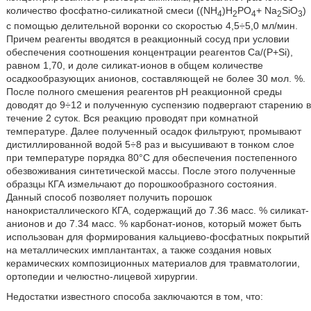
количество фосфатно-силикатной смеси ((NH
)H
PO
+ Na
SiO
)
4
2
4
2
3
с помощью делительной воронки со скоростью 4,5÷5,0 мл/мин.
Причем реагенты вводятся в реакционный сосуд при условии
обеспечения соотношения концентрации реагентов Ca/(P+Si),
равном 1,70, и доле силикат-ионов в общем количестве
осадкообразующих анионов, составляющей не более 30 мол. %.
После полного смешения реагентов рН реакционной среды
доводят до 9÷12 и полученную суспензию подвергают старению в
течение 2 суток. Вся реакцию проводят при комнатной
температуре. Далее полученный осадок фильтруют, промывают
дистиллированной водой 5÷8 раз и высушивают в тонком слое
при температуре порядка 80°С для обеспечения постепенного
обезвоживания синтетической массы. После этого полученные
образцы КГА измельчают до порошкообразного состояния.
Данный способ позволяет получить порошок
нанокристаллического КГА, содержащий до 7.36 масс. % силикат-
анионов и до 7.34 масс. % карбонат-ионов, который может быть
использован для формирования кальциево-фосфатных покрытий
на металлических имплантантах, а также создания новых
керамических композиционных материалов для травматологии,
ортопедии и челюстно-лицевой хирургии.
Недостатки известного способа заключаются в том, что: