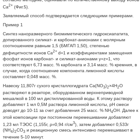
2+
Са
(Фиг.5).
Заявляемый способ подтверждается следующими примерами.
Пример 1
Синтез наноразмерного биомиметического гидроксиапатита,
допированного силикат- и карбонат-анионами с молярным
соотношением
равным 1,5 (БМГАП 1,50), степенью
2+
дефицитности ионов Ca
d=1 и коэффициентами замещения
фосфат ионов карбонат- и силикат-анионами y=z=1, что
соответствуют 6,73 масс. % карбоната и 3,14 масс. % кремния, в
случае, когда соотношение компонента лимонной кислоты
составляет 0,048 масс. %.
Навеску 11,807г сухого кристаллогидрата Са(NO
)
×4H
O
3
2
2
растворяют в реакторе, оборудованном верхнеприводной
мешалкой в 100 мл дистиллированной воды. К этому раствору
добавляют 1 мл 0,5М раствора лимонной кислоты, рН смеси
доводят до 10-11 за счет добавления 25 масс. % NH
OH. Далее к
4
этой композиции при постоянном перемешивании добавляют
3
1,23 мл ТЭОС (1,155г, ρ=0,94 г/см
), затем добавляют 0,533г
(NH
)
CO
и реакционную смесь интенсивно перемешивают в
4
2
3
течение 5-10 минут.