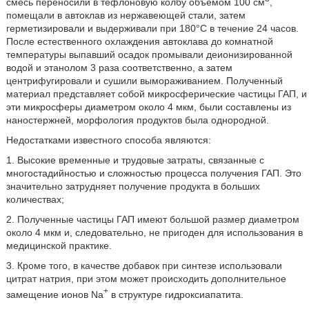
смесь переносили в тефлоновую колбу объемом 100 см
,
помещали в автоклав из нержавеющей стали, затем
герметизировали и выдерживали при 180°С в течение 24 часов.
После естественного охлаждения автоклава до комнатной
температуры выпавший осадок промывали деионизированной
водой и этанолом 3 раза соответственно, а затем
центрифугировали и сушили вымораживанием. Полученный
материал представляет собой микросферические частицы ГАП, и
эти микросферы диаметром около 4 мкм, были составлены из
наностержней, морфология продуктов была однородной.
Недостатками известного способа являются:
1. Высокие временные и трудовые затраты, связанные с
многостадийностью и сложностью процесса получения ГАП. Это
значительно затрудняет получение продукта в больших
количествах;
2. Полученные частицы ГАП имеют большой размер диаметром
около 4 мкм и, следовательно, не пригоден для использования в
медицинской практике.
3. Кроме того, в качестве добавок при синтезе использовали
цитрат натрия, при этом может происходить дополнительное
+
замещение ионов Na
в структуре гидроксиапатита.