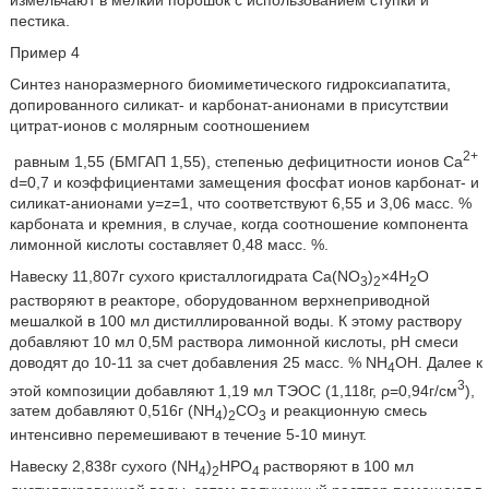
измельчают в мелкий порошок с использованием ступки и
пестика.
Пример 4
Синтез наноразмерного биомиметического гидроксиапатита,
допированного силикат- и карбонат-анионами в присутствии
цитрат-ионов с молярным соотношением
2+
равным 1,55 (БМГАП 1,55), степенью дефицитности ионов Ca
d=0,7 и коэффициентами замещения фосфат ионов карбонат- и
силикат-анионами y=z=1, что соответствуют 6,55 и 3,06 масс. %
карбоната и кремния, в случае, когда соотношение компонента
лимонной кислоты составляет 0,48 масс. %.
Навеску 11,807г сухого кристаллогидрата Са(NO
)
×4H
O
3
2
2
растворяют в реакторе, оборудованном верхнеприводной
мешалкой в 100 мл дистиллированной воды. К этому раствору
добавляют 10 мл 0,5М раствора лимонной кислоты, рН смеси
доводят до 10-11 за счет добавления 25 масс. % NH
OH. Далее к
4
3
этой композиции добавляют 1,19 мл ТЭОС (1,118г, ρ=0,94г/см
),
затем добавляют 0,516г (NH
)
CO
и реакционную смесь
4
2
3
интенсивно перемешивают в течение 5-10 минут.
Навеску 2,838г сухого (NH
)
HPO
растворяют в 100 мл
4
2
4