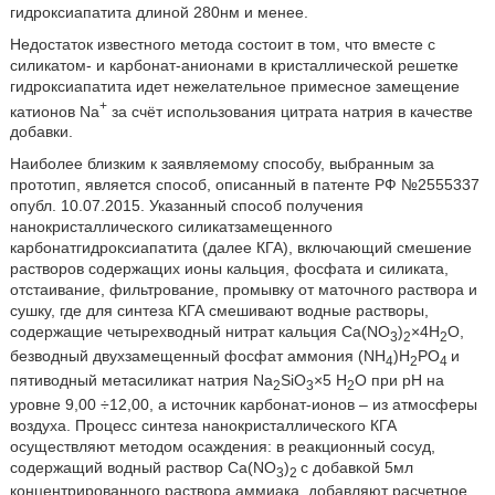
гидроксиапатита длиной 280нм и менее.
Недостаток известного метода состоит в том, что вместе с
силикатом- и карбонат-анионами в кристаллической решетке
гидроксиапатита идет нежелательное примесное замещение
+
катионов Na
за счёт использования цитрата натрия в качестве
добавки.
Наиболее близким к заявляемому способу, выбранным за
прототип, является способ, описанный в патенте РФ №2555337
опубл. 10.07.2015. Указанный способ получения
нанокристаллического силикатзамещенного
карбонатгидроксиапатита (далее КГА), включающий смешение
растворов содержащих ионы кальция, фосфата и силиката,
отстаивание, фильтрование, промывку от маточного раствора и
сушку, где для синтеза КГА смешивают водные растворы,
содержащие четырехводный нитрат кальция Са(NO
)
×4H
O,
3
2
2
безводный двухзамещенный фосфат аммония (NH
)H
PO
и
4
2
4
пятиводный метасиликат натрия Na
SiO
×5 H
O при рН на
2
3
2
уровне 9,00 ÷12,00, а источник карбонат-ионов – из атмосферы
воздуха. Процесс синтеза нанокристаллического КГА
осуществляют методом осаждения: в реакционный сосуд,
содержащий водный раствор Са(NO
)
с добавкой 5мл
3
2
концентрированного раствора аммиака, добавляют расчетное