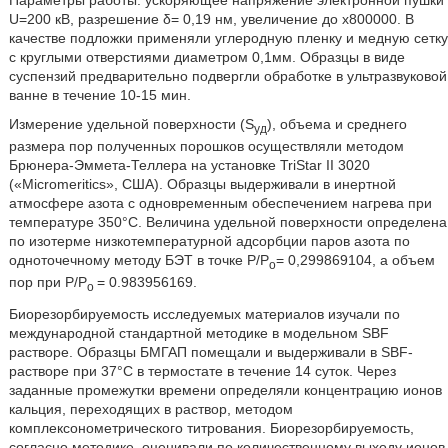
Параметры работы: ускоряющее напряжение электронной пушки
U=200 кВ, разрешение δ= 0,19 нм, увеличение до х800000. В
качестве подложки применяли углеродную пленку и медную сетку
с круглыми отверстиями диаметром 0,1мм. Образцы в виде
суспензий предварительно подвергли обработке в ультразвуковой
ванне в течение 10-15 мин.
Измерение удельной поверхности (S
), объема и среднего
уд
размера пор полученных порошков осуществляли методом
Брюнера-Эммета-Теллера на установке TriStar II 3020
(«Micromeritics», США). Образцы выдерживали в инертной
атмосфере азота с одновременным обеспечением нагрева при
температуре 350°С. Величина удельной поверхности определена
по изотерме низкотемпературной адсорбции паров азота по
одноточечному методу БЭТ в точке P/P
= 0,299869104, а объем
o
пор при P/P
= 0.983956169.
o
Биорезорбируемость исследуемых материалов изучали по
международной стандартной методике в модельном SBF
растворе. Образцы БМГАП помещали и выдерживали в SBF-
растворе при 37°С в термостате в течение 14 суток. Через
заданные промежутки времени определяли концентрацию ионов
кальция, переходящих в раствор, методом
комплексонометрического титрования. Биорезорбируемость,
согласно методике, оценивали по количественному выходу ионов