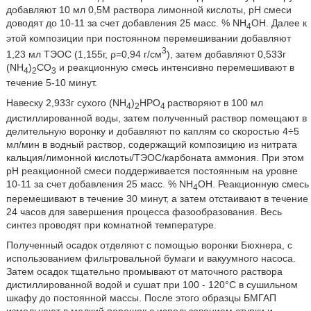
добавляют 10 мл 0,5М раствора лимонной кислоты, рН смеси
доводят до 10-11 за счет добавления 25 масс. % NH
OH. Далее к
4
этой композиции при постоянном перемешивании добавляют
3
1,23 мл ТЭОС (1,155г, ρ=0,94 г/см
), затем добавляют 0,533г
(NH
)
CO
и реакционную смесь интенсивно перемешивают в
4
2
3
течение 5-10 минут.
Навеску 2,933г сухого (NH
)
HPO
растворяют в 100 мл
4
2
4
дистиллированной воды, затем полученный раствор помещают в
делительную воронку и добавляют по каплям со скоростью 4÷5
мл/мин в водный раствор, содержащий композицию из нитрата
кальция/лимонной кислоты/ТЭОС/карбоната аммония. При этом
рН реакционной смеси поддерживается постоянным на уровне
10-11 за счет добавления 25 масс. % NH
OH. Реакционную смесь
4
перемешивают в течение 30 минут, а затем отстаивают в течение
24 часов для завершения процесса фазообразования. Весь
синтез проводят при комнатной температуре.
Полученный осадок отделяют с помощью воронки Бюхнера, с
использованием фильтровальной бумаги и вакуумного насоса.
Затем осадок тщательно промывают от маточного раствора
дистиллированной водой и сушат при 100 - 120°С в сушильном
шкафу до постоянной массы. После этого образцы БМГАП