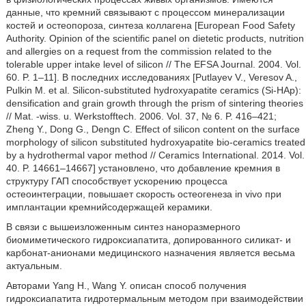
данные, что кремний связывают с процессом минерализации
костей и остеопороза, синтеза коллагена [European Food Safety
Authority. Opinion of the scientific panel on dietetic products, nutrition
and allergies on a request from the commission related to the
tolerable upper intake level of silicon // The EFSA Journal. 2004. Vol.
60. P. 1–11]. В последних исследованиях [Putlayev V., Veresov A.,
Pulkin M. et al. Silicon-substituted hydroxyapatite ceramics (Si-HAp):
densification and grain growth through the prism of sintering theories
// Mat. -wiss. u. Werkstofftech. 2006. Vol. 37, № 6. P. 416–421;
Zheng Y., Dong G., Dengn C. Effect of silicon content on the surface
morphology of silicon substituted hydroxyapatite bio-ceramics treated
by a hydrothermal vapor method // Ceramics International. 2014. Vol.
40. P. 14661–14667] установлено, что добавление кремния в
структуру ГАП способствует ускорению процесса
остеоинтеграции, повышает скорость остеогенеза in vivo при
имплантации кремнийсодержащей керамики.
В связи с вышеизложенным синтез наноразмерного
биомиметического гидроксиапатита, допированного силикат- и
карбонат-анионами медицинского назначения является весьма
актуальным.
Авторами Yang H., Wang Y. описан способ получения
гидроксиапатита гидротермальным методом при взаимодействии