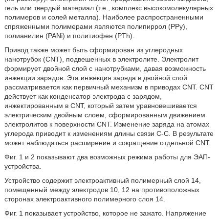
гель или твердый материал (т.е., комплекс высокомолекулярных
полимеров и солей металла). Наиболее распространенными
спряженными полимерами являются полипиррол (PPy),
полианилин (PANi) и политиофен (PTh).
Привод также может быть сформирован из углеродных
нанотрубок (CNT), подвешенных в электролите. Электролит
формирует двойной слой с нанотрубками, давая возможность
инжекции зарядов. Эта инжекция заряда в двойной слой
рассматривается как первичный механизм в приводах CNT. CNT
действует как конденсатор электрода с зарядом,
инжектированным в CNT, который затем уравновешивается
электрическим двойным слоем, сформированным движением
электролитов к поверхности CNT. Изменение заряда на атомах
углерода приводит к изменениям длины связи С-С. В результате
может наблюдаться расширение и сокращение отдельной CNT.
Фиг. 1 и 2 показывают два возможных режима работы для ЭАП-
устройства.
Устройство содержит электроактивный полимерный слой 14,
помещенный между электродов 10, 12 на противоположных
сторонах электроактивного полимерного слоя 14.
Фиг. 1 показывает устройство, которое не зажато. Напряжение