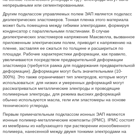
непрерывными или сегментированными.
Другим подклассом управляемых полем ЭАП является подкласс
диэлектрических эластомеров. Тонкая пленка этого материала
может быть помещена между гибкими электродами, формируя
конденсатор с параллельными пластинами. В случае
диэлектрических эластомеров напряжение Максвелла, вызванное
приложенным электрическим полем, приводит к напряжению на
пленке, заставляя ее сжаться по толщине и расшириться по
площади. Рабочие характеристики деформации, как правило,
увеличиваются посредством предварительной деформации
эластомера (требуется рамка для поддержания предварительной
деформации). Деформации могут быть значительными (10-
300%). Это также ограничивает тип электродов, которые могут
использоваться: для низких и умеренных деформаций могут
рассматриваться металлические электроды и проводящие
полимерные электроды, для режима высоких деформаций
обычно используются масла, гели или эластомеры на основе
технического углерода.
Первым примечательным подклассом ионных ЭАП являются
ионные полимер-металлические композиты (IPMC). IPMC состоят
из мембраны из набухающего при растворении ионообменного
полимера, нанесенной между двумя тонкими электродами на