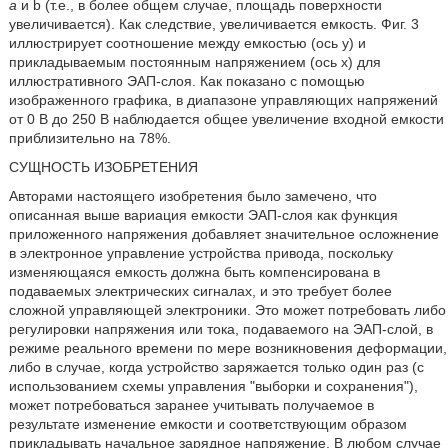
а
и b (т.е., в более общем случае, площадь поверхности
увеличивается). Как следствие, увеличивается емкость. Фиг. 3
иллюстрирует соотношение между емкостью (ось y) и
прикладываемым постоянным напряжением (ось х) для
иллюстративного ЭАП-слоя. Как показано с помощью
изображенного графика, в диапазоне управляющих напряжений
от 0 В до 250 В наблюдается общее увеличение входной емкости
приблизительно на 78%.
СУЩНОСТЬ ИЗОБРЕТЕНИЯ
Авторами настоящего изобретения было замечено, что
описанная выше вариация емкости ЭАП-слоя как функция
приложенного напряжения добавляет значительное осложнение
в электронное управление устройства привода, поскольку
изменяющаяся емкость должна быть компенсирована в
подаваемых электрических сигналах, и это требует более
сложной управляющей электроники. Это может потребовать либо
регулировки напряжения или тока, подаваемого на ЭАП-слой, в
режиме реального времени по мере возникновения деформации,
либо в случае, когда устройство заряжается только один раз (с
использованием схемы управления "выборки и сохранения"),
может потребоваться заранее учитывать получаемое в
результате изменение емкости и соответствующим образом
прикладывать начальное зарядное напряжение. В любом случае