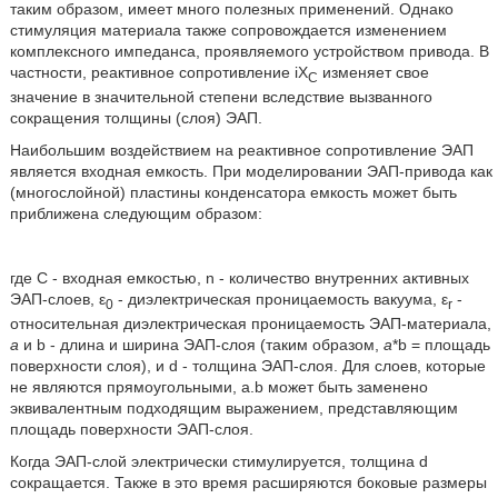
таким образом, имеет много полезных применений. Однако
стимуляция материала также сопровождается изменением
комплексного импеданса, проявляемого устройством привода. В
частности, реактивное сопротивление iX
изменяет свое
C
значение в значительной степени вследствие вызванного
сокращения толщины (слоя) ЭАП.
Наибольшим воздействием на реактивное сопротивление ЭАП
является входная емкость. При моделировании ЭАП-привода как
(многослойной) пластины конденсатора емкость может быть
приближена следующим образом:
где С - входная емкостью, n - количество внутренних активных
ЭАП-слоев, ε
- диэлектрическая проницаемость вакуума, ε
-
0
r
относительная диэлектрическая проницаемость ЭАП-материала,
а
и b - длина и ширина ЭАП-слоя (таким образом,
а
*b = площадь
поверхности слоя), и d - толщина ЭАП-слоя. Для слоев, которые
не являются прямоугольными, а.b может быть заменено
эквивалентным подходящим выражением, представляющим
площадь поверхности ЭАП-слоя.
Когда ЭАП-слой электрически стимулируется, толщина d
сокращается. Также в это время расширяются боковые размеры