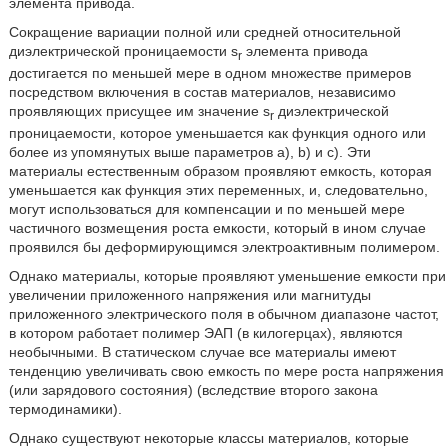
элемента привода.
Сокращение вариации полной или средней относительной
диэлектрической проницаемости s
элемента привода
r
достигается по меньшей мере в одном множестве примеров
посредством включения в состав материалов, независимо
проявляющих присущее им значение s
диэлектрической
r
проницаемости, которое уменьшается как функция одного или
более из упомянутых выше параметров а), b) и с). Эти
материалы естественным образом проявляют емкость, которая
уменьшается как функция этих переменных, и, следовательно,
могут использоваться для компенсации и по меньшей мере
частичного возмещения роста емкости, который в ином случае
проявился бы деформирующимся электроактивным полимером.
Однако материалы, которые проявляют уменьшение емкости при
увеличении приложенного напряжения или магнитуды
приложенного электрического поля в обычном диапазоне частот,
в котором работает полимер ЭАП (в килогерцах), являются
необычными. В статическом случае все материалы имеют
тенденцию увеличивать свою емкость по мере роста напряжения
(или зарядового состояния) (вследствие второго закона
термодинамики).
Однако существуют некоторые классы материалов, которые