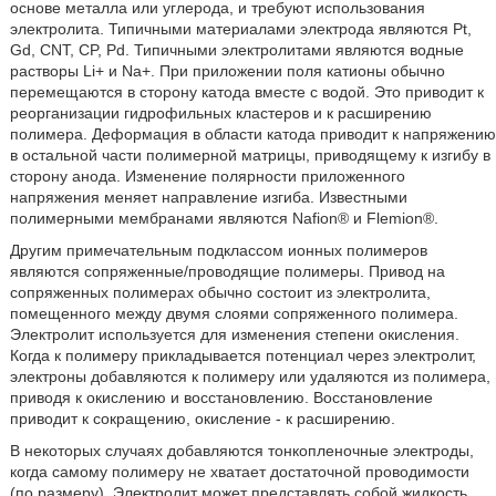
основе металла или углерода, и требуют использования
электролита. Типичными материалами электрода являются Pt,
Gd, CNT, CP, Pd. Типичными электролитами являются водные
растворы Li+ и Na+. При приложении поля катионы обычно
перемещаются в сторону катода вместе с водой. Это приводит к
реорганизации гидрофильных кластеров и к расширению
полимера. Деформация в области катода приводит к напряжению
в остальной части полимерной матрицы, приводящему к изгибу в
сторону анода. Изменение полярности приложенного
напряжения меняет направление изгиба. Известными
полимерными мембранами являются Nafion® и Flemion®.
Другим примечательным подклассом ионных полимеров
являются сопряженные/проводящие полимеры. Привод на
сопряженных полимерах обычно состоит из электролита,
помещенного между двумя слоями сопряженного полимера.
Электролит используется для изменения степени окисления.
Когда к полимеру прикладывается потенциал через электролит,
электроны добавляются к полимеру или удаляются из полимера,
приводя к окислению и восстановлению. Восстановление
приводит к сокращению, окисление - к расширению.
В некоторых случаях добавляются тонкопленочные электроды,
когда самому полимеру не хватает достаточной проводимости
(по размеру). Электролит может представлять собой жидкость,