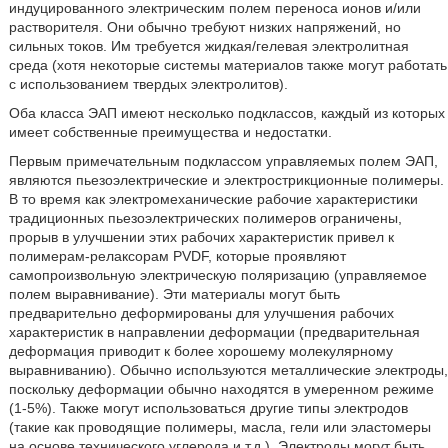
индуцированного электрическим полем переноса ионов и/или
растворителя. Они обычно требуют низких напряжений, но
сильных токов. Им требуется жидкая/гелевая электролитная
среда (хотя некоторые системы материалов также могут работать
с использованием твердых электролитов).
Оба класса ЭАП имеют несколько подклассов, каждый из которых
имеет собственные преимущества и недостатки.
Первым примечательным подклассом управляемых полем ЭАП,
являются пьезоэлектрические и электрострикционные полимеры.
В то время как электромеханические рабочие характеристики
традиционных пьезоэлектрических полимеров ограничены,
прорыв в улучшении этих рабочих характеристик привел к
полимерам-релаксорам PVDF, которые проявляют
самопроизвольную электрическую поляризацию (управляемое
полем выравнивание). Эти материалы могут быть
предварительно деформированы для улучшения рабочих
характеристик в направлении деформации (предварительная
деформация приводит к более хорошему молекулярному
выравниванию). Обычно используются металлические электроды,
поскольку деформации обычно находятся в умеренном режиме
(1-5%). Также могут использоваться другие типы электродов
(такие как проводящие полимеры, масла, гели или эластомеры
на основе технического углерода и т.д.). Электроды могут быть