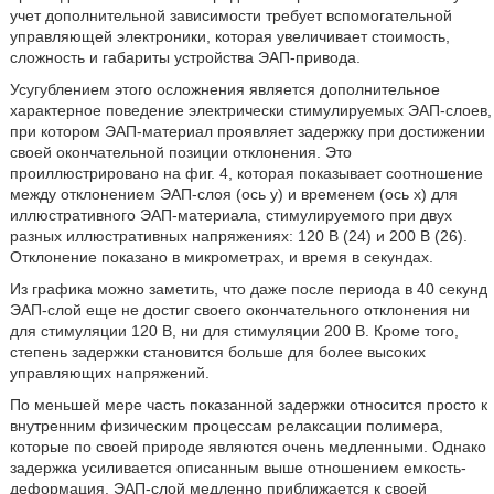
учет дополнительной зависимости требует вспомогательной
управляющей электроники, которая увеличивает стоимость,
сложность и габариты устройства ЭАП-привода.
Усугублением этого осложнения является дополнительное
характерное поведение электрически стимулируемых ЭАП-слоев,
при котором ЭАП-материал проявляет задержку при достижении
своей окончательной позиции отклонения. Это
проиллюстрировано на фиг. 4, которая показывает соотношение
между отклонением ЭАП-слоя (ось у) и временем (ось х) для
иллюстративного ЭАП-материала, стимулируемого при двух
разных иллюстративных напряжениях: 120 В (24) и 200 В (26).
Отклонение показано в микрометрах, и время в секундах.
Из графика можно заметить, что даже после периода в 40 секунд
ЭАП-слой еще не достиг своего окончательного отклонения ни
для стимуляции 120 В, ни для стимуляции 200 В. Кроме того,
степень задержки становится больше для более высоких
управляющих напряжений.
По меньшей мере часть показанной задержки относится просто к
внутренним физическим процессам релаксации полимера,
которые по своей природе являются очень медленными. Однако
задержка усиливается описанным выше отношением емкость-
деформация. ЭАП-слой медленно приближается к своей