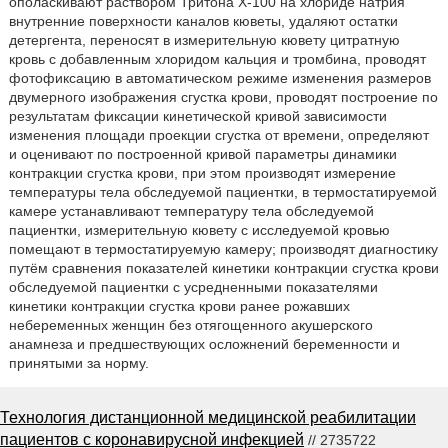
ополаскивают раствором Тритона X-100 на хлориде натрия
внутренние поверхности каналов кюветы, удаляют остатки
детергента, переносят в измерительную кювету цитратную
кровь с добавленным хлоридом кальция и тромбина, проводят
фотофиксацию в автоматическом режиме изменения размеров
двумерного изображения сгустка крови, проводят построение по
результатам фиксации кинетической кривой зависимости
изменения площади проекции сгустка от времени, определяют
и оценивают по построенной кривой параметры динамики
контракции сгустка крови, при этом производят измерение
температуры тела обследуемой пациентки, в термостатируемой
камере устанавливают температуру тела обследуемой
пациентки, измерительную кювету с исследуемой кровью
помещают в термостатируемую камеру; производят диагностику
путём сравнения показателей кинетики контракции сгустка крови
обследуемой пациентки с усредненными показателями
кинетики контракции сгустка крови ранее рожавших
небеременных женщин без отягощенного акушерского
анамнеза и предшествующих осложнений беременности и
принятыми за норму.
Технология дистанционной медицинской реабилитации
пациентов с коронавирусной инфекцией
// 2735722