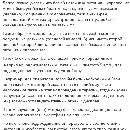
Далее, важно указать, что блок 3 источника питания и управления
может быть удобным образом подсоединен, даже возможно
удаленно, к опционным компонентам, таким как экран,
персональный компьютер, смартфон, планшет, устройство
хранения информации и память и т.п.
Таким образом можно получать и сохранять изображения,
полученные датчиком (тепловой камерой 6) или иметь второй
дисплей, который дистанционно соединен с блоком 3 источника
питания и управления.
Такой блок 3 может быть оснащен приемо-передатчиком
®
(например, радиочастотным, типа Wi-Fi, Bluetooth
и т.п.) для
подсоединения к удаленному устройству.
Например, для оператора могло бы быть необходимым (или
полезным) иметь второй экран, позволяющий ему вести
наблюдение даже на этапах проведения терапии, когда он (она)
вынужден(а) сохранять такие положения, которые не дают ему
(ей) возможности видеть главный экран 7 дисплея.
В этом случае он (она) мог(ла) бы в качестве дистанционного
экрана использовать смартфон или планшет.
Не исключено подсоединение аппаратуры 1 в соответствии с
настоящим изобретением к устройствам другого типа, таким как