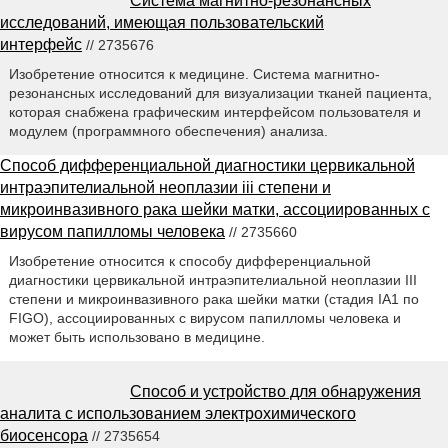
Система магнитно-резонансных
исследований, имеющая пользовательский
интерфейс
// 2735676
Изобретение относится к медицине. Система магнитно-
резонансных исследований для визуализации тканей пациента,
которая снабжена графическим интерфейсом пользователя и
модулем (программного обеспечения) анализа.
Способ дифференциальной диагностики цервикальной
интраэпителиальной неоплазии iii степени и
микроинвазивного рака шейки матки, ассоциированных с
вирусом папилломы человека
// 2735660
Изобретение относится к способу дифференциальной
диагностики цервикальной интраэпителиальной неоплазии III
степени и микроинвазивного рака шейки матки (стадия IA1 по
FIGO), ассоциированных с вирусом папилломы человека и
может быть использовано в медицине.
Способ и устройство для обнаружения
аналита с использованием электрохимического
биосенсора
// 2735654