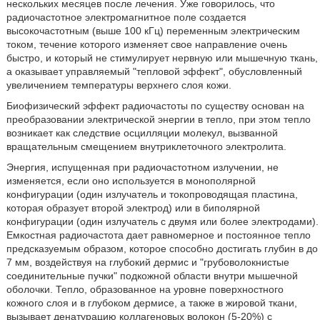
нескольких месяцев после лечения. Уже говорилось, что
радиочастотное электромагнитное поле создается
высокочастотным (выше 100 кГц) переменным электрическим
током, течение которого изменяет свое направление очень
быстро, и который не стимулирует нервную или мышечную ткань,
а оказывает управляемый "тепловой эффект", обусловленный
увеличением температуры верхнего слоя кожи.
Биофизический эффект радиочастоты по существу основан на
преобразовании электрической энергии в тепло, при этом тепло
возникает как следствие осцилляции молекул, вызванной
вращательным смещением внутриклеточного электролита.
Энергия, испущенная при радиочастотном излучении, не
изменяется, если оно используется в монополярной
конфигурации (один излучатель и токопроводящая пластина,
которая образует второй электрод) или в биполярной
конфигурации (один излучатель с двумя или более электродами).
Емкостная радиочастота дает равномерное и постоянное тепло
предсказуемым образом, которое способно достигать глубин в до
7 мм, воздействуя на глубокий дермис и "грубоволокнистые
соединительные пучки" подкожной области внутри мышечной
оболочки. Тепло, образованное на уровне поверхностного
кожного слоя и в глубоком дермисе, а также в жировой ткани,
вызывает денатурацию коллагеновых волокон (5-20%) с