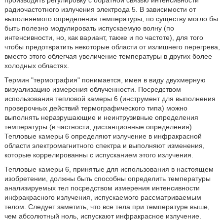
производить регулировку с обратной связью интенсивности
радиочастотного излучения электрода 5. В зависимости от
выполняемого определения температуры, по существу могло бы
быть полезно модулировать испускаемую волну (по
интенсивности, но, как вариант, также и по частоте), для того
чтобы предотвратить некоторые области от излишнего перегрева,
вместо этого облегчая увеличение температуры в других более
холодных областях.
Термин "термография" понимается, имея в виду двухмерную
визуализацию измерения облученности. Посредством
использования тепловой камеры 6 (инструмент для выполнения
проверочных действий термографического типа) можно
выполнять неразрушающие и неинтрузивные определения
температуры (в частности, дистанционные определения).
Тепловые камеры 6 определяют излучение в инфракрасной
области электромагнитного спектра и выполняют изменения,
которые коррелированны с испусканием этого излучения.
Тепловые камеры 6, принятые для использования в настоящем
изобретении, должны быть способны определить температуры
анализируемых тел посредством измерения интенсивности
инфракрасного излучения, испускаемого рассматриваемым
телом. Следует заметить, что все тела при температуре выше,
чем абсолютный ноль, испускают инфракрасное излучение.