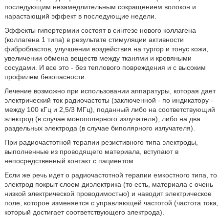
последующим незамедлительным сокращением волокон и
нарастающий эффект в последующие недели.
Эффекты гипертермии состоят в синтезе нового коллагена
(коллагена 1 типа) в результате стимуляции активности
фибробластов, улучшении воздействия на тургор и тонус кожи,
увеличении обмена веществ между тканями и кровяными
сосудами. И все это - без теплового повреждения и с высоким
профилем безопасности.
Лечение возможно при использовании аппаратуры, которая дает
электрический ток радиочастоты (заключенной - по индикатору -
между 100 кГц и 2,5/3 МГц), поданный либо на соответствующий
электрод (в случае монополярного излучателя), либо на два
раздельных электрода (в случае биполярного излучателя).
При радиочастотной терапии резистивного типа электроды,
выполненные из проводящего материала, вступают в
непосредственный контакт с пациентом.
Если же речь идет о радиочастотной терапии емкостного типа, то
электрод покрыт слоем диэлектрика (то есть, материала с очень
низкой электрической проводимостью) и наводит электрическое
поле, которое изменяется с управляющей частотой (частота тока,
который достигает соответствующего электрода).