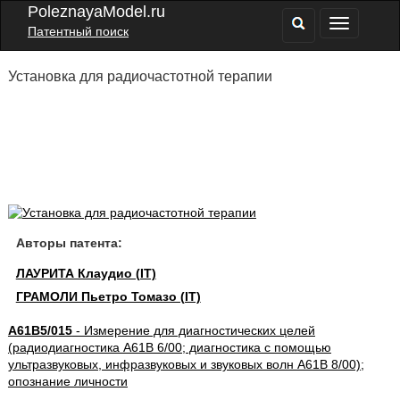
PoleznayaModel.ru
Патентный поиск
Установка для радиочастотной терапии
Авторы патента:
ЛАУРИТА Клаудио (IT)
ГРАМОЛИ Пьетро Томазо (IT)
A61B5/015
- Измерение для диагностических целей
(радиодиагностика A61B 6/00; диагностика с помощью
ультразвуковых, инфразвуковых и звуковых волн A61B 8/00);
опознание личности