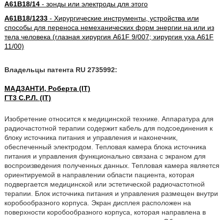
A61B18/14
- зонды или электроды для этого
A61B18/1233
- Хирургические инструменты, устройства или
способы для переноса немеханических форм энергии на или из
тела человека (глазная хирургия A61F 9/007; хирургия уха A61F
11/00)
Владельцы патента RU 2735992:
МАДЗАНТИ, Роберта (IT)
ГТ3 С.Р.Л. (IT)
Изобретение относится к медицинской технике. Аппаратура для
радиочастотной терапии содержит кабель для подсоединения к
блоку источника питания и управления и наконечник,
обеспеченный электродом. Тепловая камера блока источника
питания и управления функционально связана с экраном для
воспроизведения полученных данных. Тепловая камера является
ориентируемой в направлении области пациента, которая
подвергается медицинской или эстетической радиочастотной
терапии. Блок источника питания и управления размещен внутри
коробообразного корпуса. Экран дисплея расположен на
поверхности коробообразного корпуса, которая направлена в