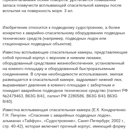
запаса плавучести всплывающей спасательной камеры после
всплытия на поверхность моря. 3 ил.
Изобретение относится к подводному судостроению, а более
конкретно к аварийно-спасательному оборудованию подводных
технических средств (например, подводных лодок или
стационарных подводных объектов).
Известны всплывающие спасательные камеры, представляющие
собой прочный корпус с верхним и нижним люками,
оборудованный средствами жизнеобеспечения, установленный
на комингс-площадку и оборудованный быстроразъемным
соединением. В случае необходимости использования, экипаж
размещается в спасательной камере, задраивает нижний люк,
выравнивает давление в комингс-площадке с забортным и
покидает аварийное подводное техническое средство (патент РФ
№2479463, B63G 8/41, патент РФ 2280586, B63G 8/41 B63G
8/40).
Известна всплывающая спасательная камера (Е.К. Кондратенко.
Г.Н. Пичугин. «Спасение с аварийных подводных лодок»,
альманах «Тайфун», «Судостроение», Санкт-Петербург, 2002 г.,
стр. 40-42), которая включает прочный корпус, имеющий форму