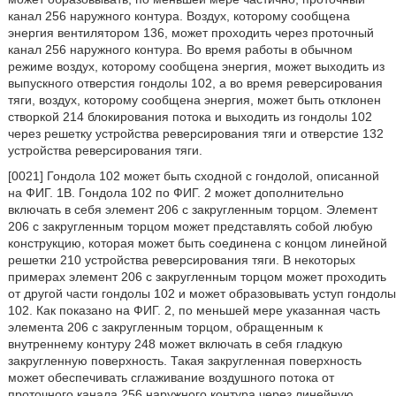
канал 256 наружного контура. Воздух, которому сообщена
энергия вентилятором 136, может проходить через проточный
канал 256 наружного контура. Во время работы в обычном
режиме воздух, которому сообщена энергия, может выходить из
выпускного отверстия гондолы 102, а во время реверсирования
тяги, воздух, которому сообщена энергия, может быть отклонен
створкой 214 блокирования потока и выходить из гондолы 102
через решетку устройства реверсирования тяги и отверстие 132
устройства реверсирования тяги.
[0021] Гондола 102 может быть сходной с гондолой, описанной
на ФИГ. 1В. Гондола 102 по ФИГ. 2 может дополнительно
включать в себя элемент 206 с закругленным торцом. Элемент
206 с закругленным торцом может представлять собой любую
конструкцию, которая может быть соединена с концом линейной
решетки 210 устройства реверсирования тяги. В некоторых
примерах элемент 206 с закругленным торцом может проходить
от другой части гондолы 102 и может образовывать уступ гондолы
102. Как показано на ФИГ. 2, по меньшей мере указанная часть
элемента 206 с закругленным торцом, обращенным к
внутреннему контуру 248 может включать в себя гладкую
закругленную поверхность. Такая закругленная поверхность
может обеспечивать сглаживание воздушного потока от
проточного канала 256 наружного контура через линейную