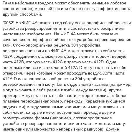
Такая небольшая гондола может обеспечить меньшее лобовое
сопротивление, меньший вес или более высокую эффективность
другими способами.
[0032] На ФИГ. 4А показан вид сбоку сложнопрофильной решетки
устройства реверсирования тяги в соответствии с раскрытием
настоящего изобретения. На ФИГ. 4А может быть показано
сечение сложнопрофильной решетки устройства реверсирования
тяги. Сложнопрофильная решетка 304 устройства
реверсирования тяги по ФИГ. 4А может включать в себя часть
412А соединения с элементом с закругленным торцом, первую
часть 412В, вторую часть 412С и третью часть 412D. Одна,
несколько или все из этих частей 412А-D могут включать в себя
отверстия, через которые может проходить воздух. Хотя части
412A-D сложнопрофильной решетки 304 устройства
реверсирования тяги могут быть отдельными частями (например,
могут включать в себя резкие изгибы между частями), другие
примеры могут включать в себя части, которые включают более
плавные переходы (например, переходы, характеризующиеся
радиусами) между указанными частями, или могут включать в
себя части, которые имеют постоянный переход в другие
геометрические формы (например, сложнопрофильное
устройство реверсирования тяги или его часть может или могут
иметь один или множество непрерывных радиусов). Другие