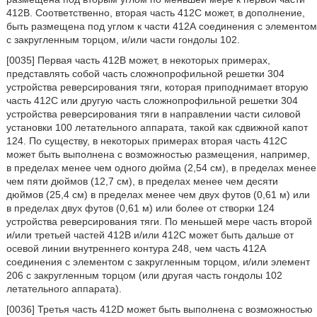
412В. Соответственно, вторая часть 412С может, в дополнение,
быть размещена под углом к части 412А соединения с элементом
с закругленным торцом, и/или части гондолы 102.
[0035] Первая часть 412В может, в некоторых примерах,
представлять собой часть сложнопрофильной решетки 304
устройства реверсирования тяги, которая приподнимает вторую
часть 412С или другую часть сложнопрофильной решетки 304
устройства реверсирования тяги в направлении части силовой
установки 100 летательного аппарата, такой как сдвижной капот
124. По существу, в некоторых примерах вторая часть 412С
может быть выполнена с возможностью размещения, например,
в пределах менее чем одного дюйма (2,54 см), в пределах менее
чем пяти дюймов (12,7 см), в пределах менее чем десяти
дюймов (25,4 см) в пределах менее чем двух футов (0,61 м) или
в пределах двух футов (0,61 м) или более от створки 124
устройства реверсирования тяги. По меньшей мере часть второй
и/или третьей частей 412В и/или 412С может быть дальше от
осевой линии внутреннего контура 248, чем часть 412А
соединения с элементом с закругленным торцом, и/или элемент
206 с закругленным торцом (или другая часть гондолы 102
летательного аппарата).
[0036] Третья часть 412D может быть выполнена с возможностью