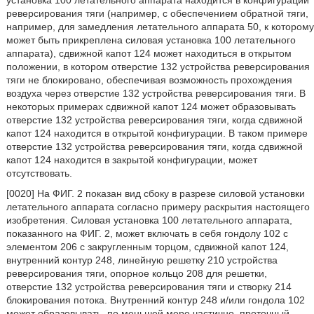
установка 100 летательного аппарата находится в конфигурации
реверсирования тяги (например, с обеспечением обратной тяги,
например, для замедления летательного аппарата 50, к которому
может быть прикреплена силовая установка 100 летательного
аппарата), сдвижной капот 124 может находиться в открытом
положении, в котором отверстие 132 устройства реверсирования
тяги не блокировано, обеспечивая возможность прохождения
воздуха через отверстие 132 устройства реверсирования тяги. В
некоторых примерах сдвижной капот 124 может образовывать
отверстие 132 устройства реверсирования тяги, когда сдвижной
капот 124 находится в открытой конфигурации. В таком примере
отверстие 132 устройства реверсирования тяги, когда сдвижной
капот 124 находится в закрытой конфигурации, может
отсутствовать.
[0020] На ФИГ. 2 показан вид сбоку в разрезе силовой установки
летательного аппарата согласно примеру раскрытия настоящего
изобретения. Силовая установка 100 летательного аппарата,
показанного на ФИГ. 2, может включать в себя гондолу 102 с
элементом 206 с закругленным торцом, сдвижной капот 124,
внутренний контур 248, линейную решетку 210 устройства
реверсирования тяги, опорное кольцо 208 для решетки,
отверстие 132 устройства реверсирования тяги и створку 214
блокирования потока. Внутренний контур 248 и/или гондола 102
может образовывать, по меньшей мере частично, проточный