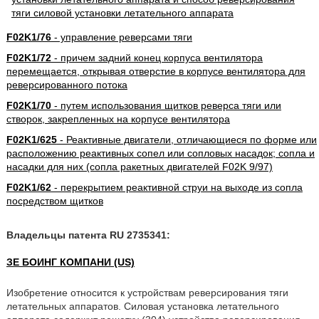
F02K1/76
- управление реверсами тяги
F02K1/72
- причем задний конец корпуса вентилятора
перемещается, открывая отверстие в корпусе вентилятора для
реверсированного потока
F02K1/70
- путем использования щитков реверса тяги или
створок, закрепленных на корпусе вентилятора
F02K1/625
- Реактивные двигатели, отличающиеся по форме или
расположению реактивных сопел или сопловых насадок; сопла и
насадки для них (сопла ракетных двигателей F02K 9/97)
F02K1/62
- перекрытием реактивной струи на выходе из сопла
посредством щитков
Владельцы патента RU 2735341:
ЗЕ БОИНГ КОМПАНИ (US)
Изобретение относится к устройствам реверсирования тяги
летательных аппаратов. Силовая установка летательного