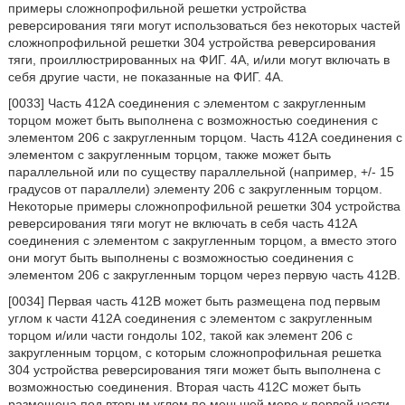
примеры сложнопрофильной решетки устройства
реверсирования тяги могут использоваться без некоторых частей
сложнопрофильной решетки 304 устройства реверсирования
тяги, проиллюстрированных на ФИГ. 4А, и/или могут включать в
себя другие части, не показанные на ФИГ. 4А.
[0033] Часть 412А соединения с элементом с закругленным
торцом может быть выполнена с возможностью соединения с
элементом 206 с закругленным торцом. Часть 412А соединения с
элементом с закругленным торцом, также может быть
параллельной или по существу параллельной (например, +/- 15
градусов от параллели) элементу 206 с закругленным торцом.
Некоторые примеры сложнопрофильной решетки 304 устройства
реверсирования тяги могут не включать в себя часть 412А
соединения с элементом с закругленным торцом, а вместо этого
они могут быть выполнены с возможностью соединения с
элементом 206 с закругленным торцом через первую часть 412В.
[0034] Первая часть 412В может быть размещена под первым
углом к части 412А соединения с элементом с закругленным
торцом и/или части гондолы 102, такой как элемент 206 с
закругленным торцом, с которым сложнопрофильная решетка
304 устройства реверсирования тяги может быть выполнена с
возможностью соединения. Вторая часть 412С может быть
размещена под вторым углом по меньшей мере к первой части