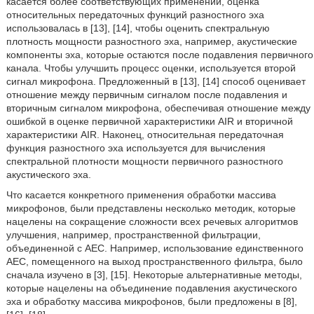
касается более соответствующих применений, оценка
относительных передаточных функций разностного эха
использовалась в [13], [14], чтобы оценить спектральную
плотность мощности разностного эха, например, акустические
компоненты эха, которые остаются после подавления первичного
канала. Чтобы улучшить процесс оценки, используется второй
сигнал микрофона. Предложенный в [13], [14] способ оценивает
отношение между первичным сигналом после подавления и
вторичным сигналом микрофона, обеспечивая отношение между
ошибкой в оценке первичной характеристики AIR и вторичной
характеристики AIR. Наконец, относительная передаточная
функция разностного эха используется для вычисления
спектральной плотности мощности первичного разностного
акустического эха.
Что касается конкретного применения обработки массива
микрофонов, были представлены несколько методик, которые
нацелены на сокращение сложности всех речевых алгоритмов
улучшения, например, пространственной фильтрации,
объединенной с AEC. Например, использование единственного
AEC, помещенного на выход пространственного фильтра, было
сначала изучено в [3], [15]. Некоторые альтернативные методы,
которые нацелены на объединение подавления акустического
эха и обработку массива микрофонов, были предложены в [8],