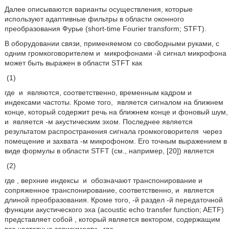
Далее описываются варианты осуществления, которые
используют адаптивные фильтры в области оконного
преобразования Фурье (short-time Fourier transform; STFT).
В оборудовании связи, применяемом со свободными руками, с
одним громкоговорителем и
микрофонами
-й сигнал микрофона
может быть выражен в области STFT как
(1)
где
и
являются, соответственно, временным кадром и
индексами частоты. Кроме того,
является сигналом на ближнем
конце, который содержит речь на ближнем конце и фоновый шум,
и
является
-м акустическим эхом. Последнее является
результатом распространения сигнала громкоговорителя
через
помещение и захвата
-м микрофоном. Его точным выражением в
виде формулы в области STFT (см., например, [20]) является
(2)
где
, верхние индексы
и
обозначают транспонирование и
сопряженное транспонирование, соответственно, и
является
длиной преобразования. Кроме того,
-й раздел
-й передаточной
функции акустического эха (acoustic echo transfer function; AETF)
представляет собой
, который является вектором, содержащим