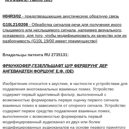
H04R3/02
- предотвращающие акустическую обратную связь
G10L21/0208
- Обработка сигналов речи для получения иного
слышимого или неслышимого сигнала, например визуального,
осязаемого, для того, чтобы модифицировать их качество или их
разборчивость (G10L 19/00 имеет преимущество)
Владельцы патента RU 2735131:
ФРАУНХОФЕР-ГЕЗЕЛЛЬШАФТ ЦУР ФЕРДЕРУНГ ДЕР
АНГЕВАНДТЕН ФОРШУНГ Е.Ф. (DE)
Изобретение относится к акустике, в частности к устройствам для
подавления многоканальных взаимных помех. Устройство
содержит первый адаптивный фильтр, выполненный с
возможностью формировать первую оценку первого сигнала
взаимных помех в зависимости от опорного сигнала. Устройство
содержит первое средство подавления взаимных помех,
выполненное с возможностью формировать первый
модифицированный аудиоканал из двух или более
модифицированных аудиоканалов на основе первого принятого