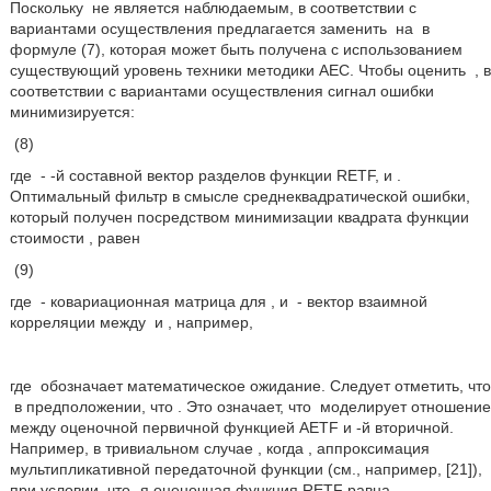
Поскольку
не является наблюдаемым, в соответствии с
вариантами осуществления предлагается заменить
на
в
формуле (7), которая может быть получена с использованием
существующий уровень техники методики AEC. Чтобы оценить
, в
соответствии с вариантами осуществления сигнал ошибки
минимизируется:
(8)
где
-
-й составной вектор разделов функции RETF, и
.
Оптимальный фильтр в смысле среднеквадратической ошибки,
который получен посредством минимизации квадрата функции
стоимости
, равен
(9)
где
- ковариационная матрица для
, и
- вектор взаимной
корреляции между
и
, например,
где
обозначает математическое ожидание. Следует отметить, что
в предположении, что
. Это означает, что
моделирует отношение
между оценочной первичной функцией AETF и
-й вторичной.
Например, в тривиальном случае
, когда
, аппроксимация
мультипликативной передаточной функции (см., например, [21]),
при условии, что
-я оценочная функция RETF равна