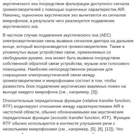
акустического эха посредством фильтрации доступного сигнала
громкоговорителей с помощью оценочных характеристик AIR.
Наконец, оценочное акустическое эхо вычитается из сигналов
микрофонов, в результате чего реализуется подавление
акустического эха.
В частном случае подавления акустического эха (AEC)
электроакустическая связь вызвана сигналом диктора на дальнем
конце, который воспроизводится громкоговорителем. Также в
упомянутых выше устройствах связи, применяемых со
свободными руками, она может быть вызвана посредством
собственной обратной связи устройства, музыки или голосового
помощника. Наиболее непосредственное решение для
сокращения электроакустической связи между
громкоговорителем и микрофонами состоит в том, чтобы
разместить блок подавления акустических взаимных помех на
выходе каждого микрофона (см., например, [3]).
Относительные передаточные функции (relative transfer function;
RTF) моделируют отношение между характеристиками AIR в
частотной области, обычно обозначаемыми как акустические
передаточные функции (acoustic transfer function; ATF). Функции
RTF обычно используются в контексте улучшения речи с
несколькими микрофонами (см., например, [5], [8], [12]). Что