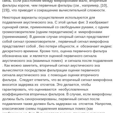
связь. Если расстояние между микрофонами мало, вторичные
фильтры короче, чем первичные фильтры (см., например, [10],
[19]), что приводит к сокращению вычислительной сложности.
Некоторые варианты осуществления используются для
подавления акустического эха. С этой целью фиг. 3 изображает
сценарий связи, применяемый со свободными руками, с одним
громкоговорителем (одним передатчиком) и
микрофонами
(приемниками). В данном случае опорный сигнал представляет
собой сигнал громкоговорителя
, первичный сигнал микрофона
представляет собой
, без потери общности, и
обозначает индекс
дискретного времени. Кроме того, оценка первичного фильтра
обозначена как
и является оценкой первичного сигнала
акустического эха (взаимных помех)
и сигнала после подавления
. Как можно заметить, вторичный сигнал акустического эха
вычисляется посредством фильтрации оценки первичного
сигнала акустического эха
с помощью оценки вторичного
фильтра
. Следует отметить, что во вторичный сигнал микрофона
вносится задержка из
отсчетов. Это делается, чтобы
гарантировать, что оцениваются
необусловленных
коэффициентов вторичных фильтров. В случае, если микрофоны
должны быть синхронизированы, первичный сигнал после
подавления также должен быть задержан на
отсчетов. Напротив,
классические схемы подавления взаимных помех (как