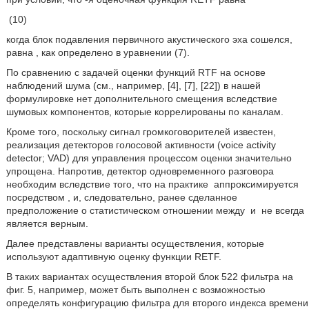
(10)
когда блок подавления первичного акустического эха сошелся,
равна
, как определено в уравнении (7).
По сравнению с задачей оценки функций RTF на основе
наблюдений шума (см., например, [4], [7], [22]) в нашей
формулировке нет дополнительного смещения вследствие
шумовых компонентов, которые коррелированы по каналам.
Кроме того, поскольку сигнал громкоговорителей известен,
реализация детекторов голосовой активности (voice activity
detector; VAD) для управления процессом оценки значительно
упрощена. Напротив, детектор одновременного разговора
необходим вследствие того, что на практике
аппроксимируется
посредством
, и, следовательно, ранее сделанное
предположение о статистическом отношении между
и
не всегда
является верным.
Далее представлены варианты осуществления, которые
используют адаптивную оценку функции RETF.
В таких вариантах осуществления второй блок 522 фильтра на
фиг. 5, например, может быть выполнен с возможностью
определять конфигурацию фильтра для второго индекса времени