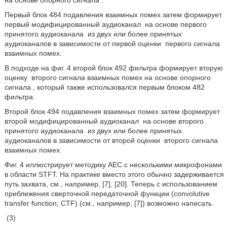
на основе опорного сигнала
.
Первый блок 484 подавления взаимных помех затем формирует
первый модифицированный аудиоканал
на основе первого
принятого аудиоканала
из двух или более принятых
аудиоканалов в зависимости от первой оценки
первого сигнала
взаимных помех.
В подходе на фиг. 4 второй блок 492 фильтра формирует вторую
оценку
второго сигнала взаимных помех на основе опорного
сигнала
, который также использовался первым блоком 482
фильтра.
Второй блок 494 подавления взаимных помех затем формирует
второй модифицированный аудиоканал
на основе второго
принятого аудиоканала
из двух или более принятых
аудиоканалов в зависимости от второй оценки
второго сигнала
взаимных помех.
Фиг. 4 иллюстрирует методику AEC с несколькими микрофонами
в области STFT. На практике вместо этого обычно задерживается
путь захвата, см., например, [7], [20]. Теперь с использованием
приближения сверточной передаточной функции (convolutive
transfer function; CTF) (см., например, [7]) возможно написать
(3)