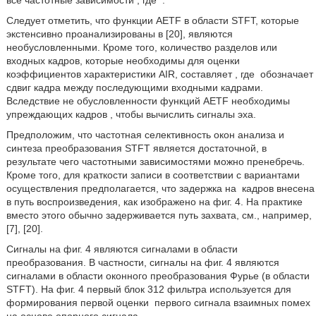
все частотные зависимости
, где
.
Следует отметить, что функции AETF в области STFT, которые
экстенсивно проанализированы в [20], являются
необусловленными. Кроме того, количество разделов или
входных кадров, которые необходимы для оценки
коэффициентов характеристики AIR, составляет
, где
обозначает
сдвиг кадра между последующими входными кадрами.
Вследствие не обусловленности функций AETF необходимы
упреждающих кадров
, чтобы вычислить сигналы эха.
Предположим, что частотная селективность окон анализа и
синтеза преобразования STFT является достаточной, в
результате чего частотными зависимостями можно пренебречь.
Кроме того, для краткости записи в соответствии с вариантами
осуществления предполагается, что задержка на
кадров внесена
в путь воспроизведения, как изображено на фиг. 4. На практике
вместо этого обычно задерживается путь захвата, см., например,
[7], [20].
Сигналы на фиг. 4 являются сигналами в области
преобразования. В частности, сигналы на фиг. 4 являются
сигналами в области оконного преобразования Фурье (в области
STFT). На фиг. 4 первый блок 312 фильтра используется для
формирования первой оценки
первого сигнала взаимных помех