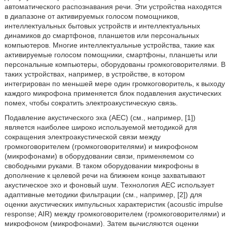
автоматического распознавания речи. Эти устройства находятся
в диапазоне от активируемых голосом помощников,
интеллектуальных бытовых устройств и интеллектуальных
динамиков до смартфонов, планшетов или персональных
компьютеров. Многие интеллектуальные устройства, такие как
активируемые голосом помощники, смартфоны, планшеты или
персональные компьютеры, оборудованы громкоговорителями. В
таких устройствах, например, в устройстве, в котором
интегрирован по меньшей мере один громкоговоритель, к выходу
каждого микрофона применяется блок подавления акустических
помех, чтобы сократить электроакустическую связь.
Подавление акустического эха (AEC) (см., например, [1])
является наиболее широко используемой методикой для
сокращения электроакустической связи между
громкоговорителем (громкоговорителями) и микрофоном
(микрофонами) в оборудовании связи, применяемом со
свободными руками. В таком оборудовании микрофоны в
дополнение к целевой речи на ближнем конце захватывают
акустическое эхо и фоновый шум. Технология AEC использует
адаптивные методики фильтрации (см., например, [2]) для
оценки акустических импульсных характеристик (acoustic impulse
response; AIR) между громкоговорителем (громкоговорителями) и
микрофоном (микрофонами). Затем вычисляются оценки