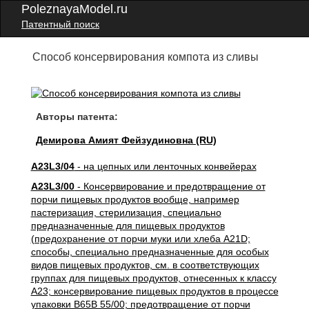
PoleznayaModel.ru
Патентный поиск
Способ консервирования компота из сливы
Авторы патента:
Демирова Амият Фейзудиновна (RU)
A23L3/04
- на цепных или ленточных конвейерах
A23L3/00
- Консервирование и предотвращение от
порчи пищевых продуктов вообще, например
пастеризация, стерилизация, специально
предназначенные для пищевых продуктов
(предохранение от порчи муки или хлеба A21D;
способы, специально предназначенные для особых
видов пищевых продуктов, см. в соответствующих
группах для пищевых продуктов, отнесенных к классу
A23; консервирование пищевых продуктов в процессе
упаковки B65B 55/00; предотвращение от порчи