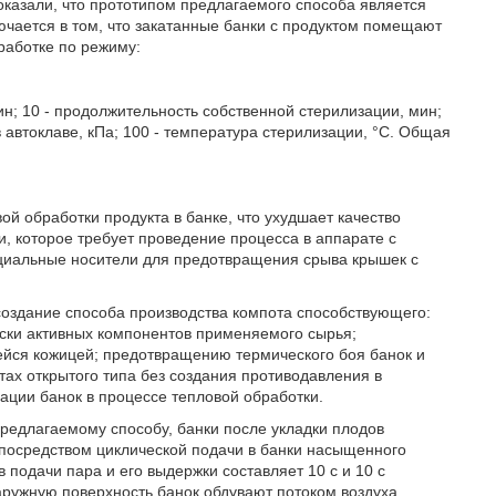
оказали, что прототипом предлагаемого способа является
лючается в том, что закатанные банки с продуктом помещают
работке по режиму:
мин; 10 - продолжительность собственной стерилизации, мин;
 автоклаве, кПа; 100 - температура стерилизации, °C. Общая
й обработки продукта в банке, что ухудшает качество
и, которое требует проведение процесса в аппарате с
ециальные носители для предотвращения срыва крышек с
создание способа производства компота способствующего:
ски активных компонентов применяемого сырья;
ейся кожицей; предотвращению термического боя банок и
ах открытого типа без создания противодавления в
ации банок в процессе тепловой обработки.
 предлагаемому способу, банки после укладки плодов
 посредством циклической подачи в банки насыщенного
 подачи пара и его выдержки составляет 10 с и 10 с
наружную поверхность банок обдувают потоком воздуха