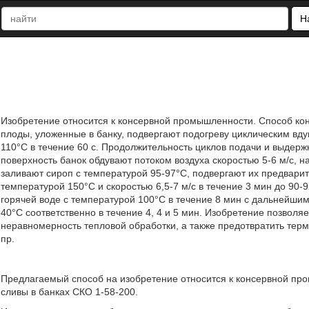
Н
Изобретение относится к консервной промышленности. Способ кон
плоды, уложенные в банку, подвергают подогреву циклическим вд
110°C в течение 60 с. Продолжительность циклов подачи и выдержк
поверхность банок обдувают потоком воздуха скоростью 5-6 м/с, н
заливают сироп с температурой 95-97°C, подвергают их предварит
температурой 150°C и скоростью 6,5-7 м/с в течение 3 мин до 90
горячей воде с температурой 100°C в течение 8 мин с дальнейши
40°C соответственно в течение 4, 4 и 5 мин. Изобретение позвол
неравномерность тепловой обработки, а также предотвратить терми
пр.
Предлагаемый способ на изобретение относится к консервной про
сливы в банках СКО 1-58-200.