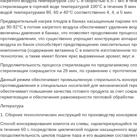
нагретого воздуха температурой 150°C и скоростью 6,5-7 м/с в т
стерилизации в горячей воде температурой 100°C в течение 8 мин
водой температурами 80, 60 и 40°C соответственно 4, 4, и 5 мин.
Предварительный нагрев плодов в банках насыщенным пароми пл
до 90-92°C в потоке нагретого воздуха обеспечивает удаление воз
величины давления в банках, что позволяет продолжение процесса
противодавления, что существенно упрощает конструкцию аппарат
воздуха из банок способствует предотвращению окислительных пр
компонентов (содержание витамина C в компоте изготовленном п
технологии, а также имеет более ярко выраженные аромат, вкус и. 
Продолжительность процесса стерилизации по предлагаемому спос
стерилизации сокращается на 26 мин, по сравнению с прототипом
Данный режим обеспечивает промышленную стерильность консерво
противодавления и специальных носителей для механической герм
обеспечивает повышение качества готового продукта за счет сокр
герметизации и обеспечения равномерности тепловой обработки.
Литература
1. Сборник технологических инструкций по производству консервов
Способ консервирования компота из сливы, характеризующийся те
в течение 60 с посредством циклической подачи насыщенного водя
продолжительность циклов подачи пара и его выдержки составляет 1