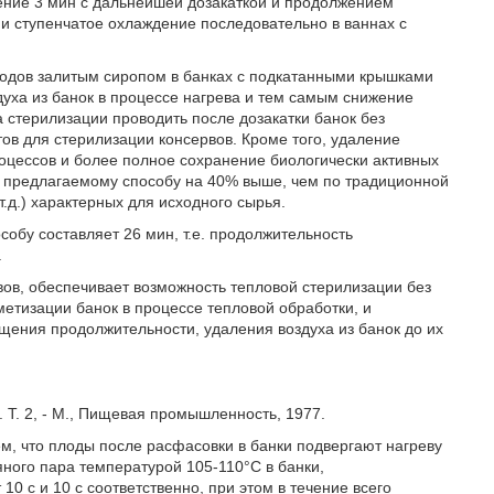
ечение 3 мин с дальнейшей дозакаткой и продолжением
 и ступенчатое охлаждение последовательно в ваннах с
одов залитым сиропом в банках с подкатанными крышками
духа из банок в процессе нагрева и тем самым снижение
 стерилизации проводить после дозакатки банок без
ов для стерилизации консервов. Кроме того, удаление
оцессов и более полное сохранение биологически активных
о предлагаемому способу на 40% выше, чем по традиционной
т.д.) характерных для исходного сырья.
обу составляет 26 мин, т.е. продолжительность
.
в, обеспечивает возможность тепловой стерилизации без
етизации банок в процессе тепловой обработки, и
ащения продолжительности, удаления воздуха из банок до их
. Т. 2, - М., Пищевая промышленность, 1977.
м, что плоды после расфасовки в банки подвергают нагреву
ного пара температурой 105-110°С в банки,
0 с и 10 с соответственно, при этом в течение всего