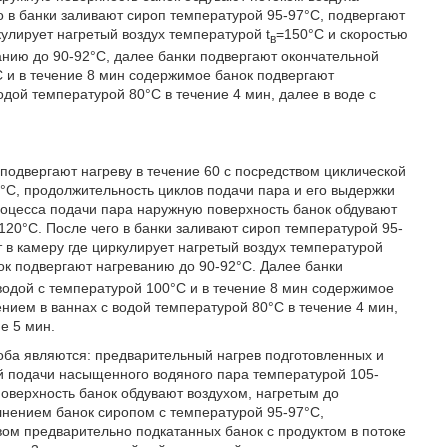
го в банки заливают сироп температурой 95-97°C, подвергают
улирует нагретый воздух температурой t
=150°C и скоростью
в
ванию до 90-92°C, далее банки подвергают окончательной
C и в течение 8 мин содержимое банок подвергают
дой температурой 80°C в течение 4 мин, далее в воде с
одвергают нагреву в течение 60 с посредством циклической
°C, продолжительность циклов подачи пара и его выдержки
 процесса подачи пара наружную поверхность банок обдувают
120°C. После чего в банки заливают сироп температурой 95-
в камеру где циркулирует нагретый воздух температурой
нок подвергают нагреванию до 90-92°C. Далее банки
водой с температурой 100°C и в течение 8 мин содержимое
ием в ваннах с водой температурой 80°C в течение 4 мин,
е 5 мин.
ба являются: предварительный нагрев подготовленных и
ой подачи насыщенного водяного пара температурой 105-
поверхность банок обдувают воздухом, нагретым до
лнением банок сиропом с температурой 95-97°C,
ом предварительно подкатанных банок с продуктом в потоке