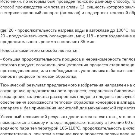
Источники, по которым был проведен поиск по данному способу, п
способ производства компота из сливы [1], сущность которого зак
в стерилизационный аппарат (автоклав) и подвергают тепловой об
где: 20 - продолжительность нагрева воды в автоклаве до 100°C, 
20 - продолжительность охлаждения, мин; 118 - противодавление в
продолжительность режима составляет 85 мин.
Недостатками этого способа являются:
- большая продолжительность процесса и неравномерность теплово
готового продукт; сложность осуществления процесса стерилизаци
противодавлением, или необходимость устанавливать банки в сп
банок в процессе тепловой обработки.
Технический результат предлагаемого изобретения направлен на 
сокращению продолжительности процесса; сохранению биологиче
сокращению количества разваренных плодов и плодов с треснувш
обеспечения возможности тепловой обработки консервов в аппарат
аппарате и без применения носителей для механической герметиз
Указанный технический результат достигается за счет того, что по
помещаются в камеру и плоды подвергают нагреву в течение 60 с
водяного пара температурой 105-110°C, продолжительность циклов
соответственно, при этом в течение всего процесса подачи пара 