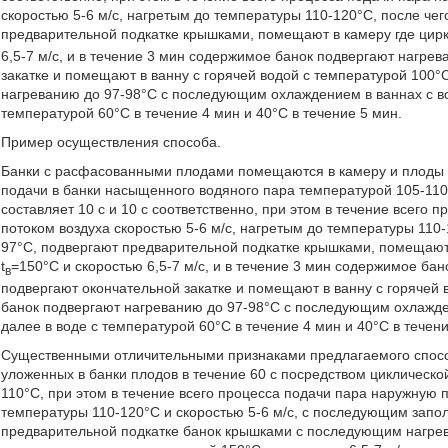
скоростью 5-6 м/с, нагретым до температуры 110-120°C, после че
предварительной подкатке крышками, помещают в камеру где цирк
6,5-7 м/с, и в течение 3 мин содержимое банок подвергают нагре
закатке и помещают в ванну с горячей водой с температурой 100°
нагреванию до 97-98°C с последующим охлаждением в ваннах с во
температурой 60°C в течение 4 мин и 40°C в течение 5 мин.
Пример осуществления способа.
Банки с расфасованными плодами помещаются в камеру и плоды п
подачи в банки насыщенного водяного пара температурой 105-110
составляет 10 с и 10 с соответственно, при этом в течение всего
потоком воздуха скоростью 5-6 м/с, нагретым до температуры 110-
97°C, подвергают предварительной подкатке крышками, помещают 
t
=150°C и скоростью 6,5-7 м/с, и в течение 3 мин содержимое ба
в
подвергают окончательной закатке и помещают в ванну с горячей 
банок подвергают нагреванию до 97-98°C с последующим охлажден
далее в воде с температурой 60°C в течение 4 мин и 40°C в течени
Существенными отличительными признаками предлагаемого спосо
уложенных в банки плодов в течение 60 с посредством циклическ
110°C, при этом в течение всего процесса подачи пара наружную 
температуры 110-120°C и скоростью 5-6 м/с, с последующим запо
предварительной подкатке банок крышками с последующим нагрев