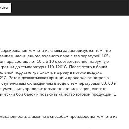
айти
сервирования компота из сливы характеризуется тем, что
уванием насыщенного водяного пара с температурой 105-
и пара составляет 10 с и 10 с соответственно, наружную
агретым до температуры 110-120°C. После этого в банки
ельной подкатке крышками, нагреву в потоке воздуха
-92°C. Затем дозакатывают крышки и продолжают нагрев в
м ступенчатым охлаждением в воде с температурами 80, 60 и
яет уменьшить продолжительность стерилизации, снизить
ческий бой банок и повысить качество готовой продукции. 1
мышленности, а именно к способам производства компота из