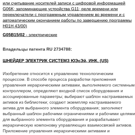
или считывание носителей записи с цифровой информацией
G06K; запоминающие устройства G11; реле времени или
переключатели с программным управлением во времени и с
автоматическим окончанием работы по завершению программы
H01H 43/00)
G05B15/02
- электрические
Владельцы патента RU 2734788:
ШНЕЙДЕР ЭЛЕКТРИК СИСТЕМЗ ЮЭсЭй, ИНК. (US)
Изобретение относится к управлению технологическим
процессом. В способе процесса разработки приложения
управления иерархическими активами, выполняемого системным
контроллером, определяют входной список оборудования и
ассоциированные параметры; выбирают шаблон настраиваемых
активов из библиотеки; создают экземпляр настраиваемого
актива для выбранного элемента оборудования; заполняют
выбранный шаблон рабочими ограничениями и рабочими целями
для выбранного элемента оборудования и разрабатывают
иерархическую компоновку управляющих взаимосвязей активов.
Приложение управления иерархическими активами и