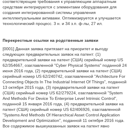
соответствующие требования к управляющим аппаратным
средствам интегрируются с элементами оборудования для
создания интегрированной системы управления
интеллектуальными активами. Оптимизируется и улучшается
технологический процесс. 3 н. и 34 з.п. ф-лы, 27 ил.
Перекрестные ссылки на родственные заявки
[0001] Данная заявка притязает на приоритет и выгоду
следующих предварительных заявок на патент: (1)
предварительной заявки на патент (США) серийный номер US
62/354667, озаглавленной "Cyber Physical Systems" поданной 24
июня 2016 года, (2) предварительной заявки на патент (США)
серийный номер US 62/240742, озаглавленной "Architecture For
Connecting Objects In The Industrial Internet Of Things", поданной
13 октября 2015 года, (3) предварительной заявки на патент
(США) серийный номер US 62/279224, озаглавленной "System
And Methods For Device To Enterprise Level Intrinsic Control",
поданной 15 января 2016 года, (4) предварительной заявки на
патент (США) серийный номер US 62/406926, озаглавленной
"Systems And Methods Of Hierarchical Asset Control Application
Development and Optimization", поданной 11 октября 2016 года.
Все содержимое вышеуказанных заявок на патент явно