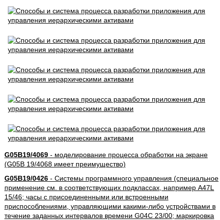
G05B19/4069
- моделирование процесса обработки на экране
(G05B 19/4068 имеет преимущество)
G05B19/0426
- Системы программного управления (специальное
применение см. в соответствующих подклассах, например A47L
15/46; часы с присоединенными или встроенными
приспособлениями, управляющими какими-либо устройствами в
течение заданных интервалов времени G04C 23/00; маркировка